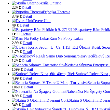
Skriňa Ontario
229 €
Detail
Prípojka Theresia
3.49 €
Detail
Dvere Unit
40 €
Detail
Paspartový Rám Feldki
119 €
Detail
Rám Na Fotky Lukas
2.99 €
Detail
Úložný Košík Seoul 
1.79 €
Detail
Viacúčelový Re
129 €
Detail
Sedacia Súprava Enterprise 
1599 €
Detail
Stuhová Roleta Nina,
4.99 €
Detail
Sedacia Súpr
1069 €
Detail
Naberačka Na Špagety Gou
8.99 €
Detail
Skriňa S Otočnými Dvera
349 €
Detail
Skri