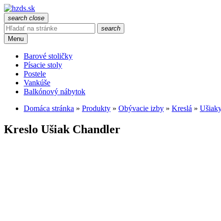
search
close
search
Menu
Barové stoličky
Písacie stoly
Postele
Vankúše
Balkónový nábytok
Domáca stránka
»
Produkty
»
Obývacie izby
»
Kreslá
»
Ušiak
Kreslo Ušiak Chandler