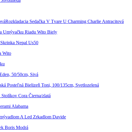
 Sivohnedá
Rozkladacia Sedačka V Tvare U Charming Charlie Antracitová
a Umývačku Riadu Wito Biely
Skrinka Nepal Us50
a Wito
uku
Eden, 50/50cm, Sivá
ská Posteľná Bielizeň Toni, 100/135cm, Svetlozelená
Stolíkov Cora Čierna/zlatá
verami Alabama
Umývadlom A Led Zrkadlom Davide
ek Boris Modrá