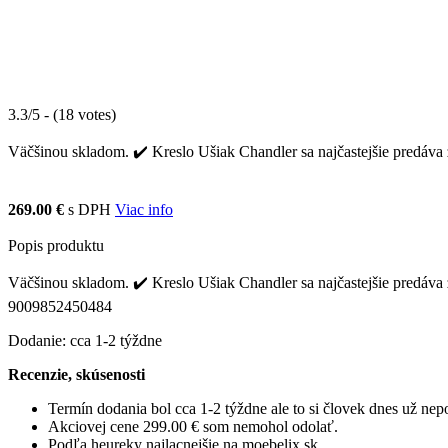
3.3/5 - (18 votes)
Väčšinou skladom. ✔️ Kreslo Ušiak Chandler sa najčastejšie predáva 
269.00 €
s DPH
Viac info
Popis produktu
Väčšinou skladom. ✔️ Kreslo Ušiak Chandler sa najčastejšie predáva 
9009852450484
Dodanie: cca 1-2 týždne
Recenzie, skúsenosti
Termín dodania bol cca 1-2 týždne ale to si človek dnes už ne
Akciovej cene 299.00 € som nemohol odolať.
Podľa heureky najlacnejšie na moebelix.sk