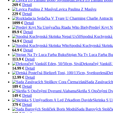
Lavica Zo Zamatu Bono
269 €
Detail
Lavica Paulina Z Masívu
229 €
Detail
1099 €
Detail
Predný Kryt N
89.9 €
Detail
Spodná Kuchynská 
94.9 €
Detail
Spodná Kuchynská Skrink
64.9 €
Detail
Stojan Na Tv Luca Farba B
113.9 €
Detail
Dekoračný Vankúš 
14.99 €
Detail
Det
12.99 €
Detail
Sada Zasúvacích 
189 €
Detail
Skriňa S Otočnými D
149 €
Detail
Skrinka S 
379 €
Detail
Sada Barových Stoliči