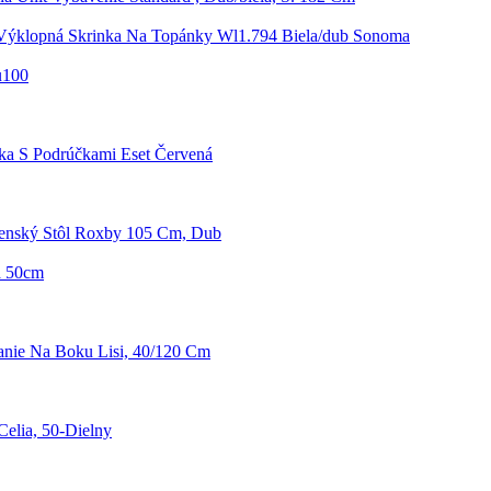
Výklopná Skrinka Na Topánky Wl1.794 Biela/dub Sonoma
u100
čka S Podrúčkami Eset Červená
lenský Stôl Roxby 105 Cm, Dub
a 50cm
anie Na Boku Lisi, 40/120 Cm
elia, 50-Dielny