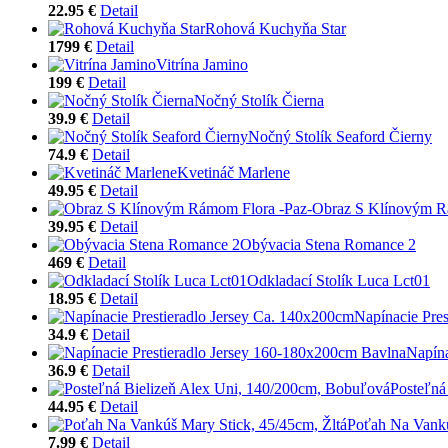
22.95 €
Detail
Rohová Kuchyňa Star
1799 €
Detail
Vitrína Jamino
199 €
Detail
Nočný Stolík Čierna
39.9 €
Detail
Nočný Stolík Seaford Čierny
74.9 €
Detail
Kvetináč Marlene
49.95 €
Detail
Obraz S Klínovým R
39.95 €
Detail
Obývacia Stena Romance 2
469 €
Detail
Odkladací Stolík Luca Lct01
18.95 €
Detail
Napínacie Pre
34.9 €
Detail
Napína
36.9 €
Detail
Posteľná
44.95 €
Detail
Poťah Na Vankú
7.99 €
Detail