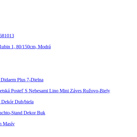
 681013
ubin 1, 80/150cm, Modrá
Didaem Plus 7-Dielna
etská Posteľ S Nebesami Lino Mini Záves Ružovo-Biely
 Dekór Dub/biela
Nachto-Stand Dekor Buk
n Masív