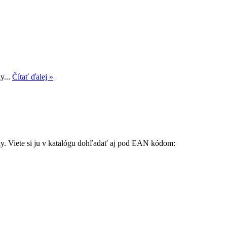
y...
Čítať ďalej »
ky. Viete si ju v katalógu dohľadať aj pod EAN kódom: