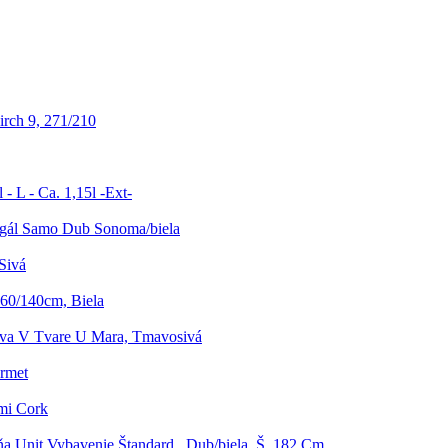
rch 9, 271/210
- L - Ca. 1,15l -Ext-
gál Samo Dub Sonoma/biela
Sivá
 60/140cm, Biela
ava V Tvare U Mara, Tmavosivá
rmet
mi Cork
ňa Unit Vybavenie Štandard , Dub/biela, Š. 182 Cm