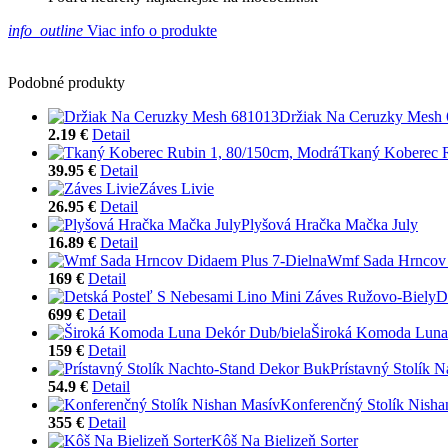
info_outline
Viac info o produkte
Podobné produkty
Držiak Na Ceruzky Mesh
2.19 €
Detail
Tkaný Koberec R
39.95 €
Detail
Záves Livie
26.95 €
Detail
Plyšová Hračka Mačka July
16.89 €
Detail
Wmf Sada Hrncov 
169 €
Detail
D
699 €
Detail
Široká Komoda Luna
159 €
Detail
Prístavný Stolík 
54.9 €
Detail
Konferenčný Stolík Nisha
355 €
Detail
Kôš Na Bielizeň Sorter