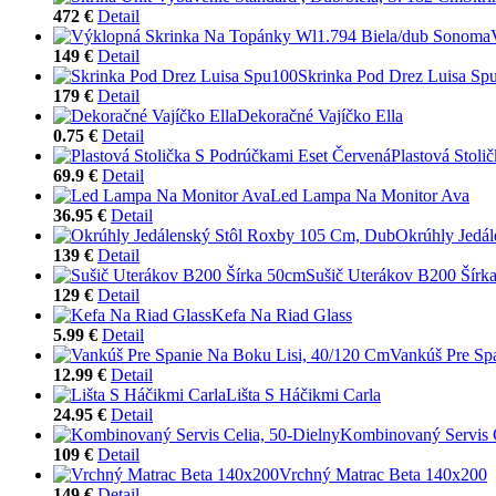
472 €
Detail
149 €
Detail
Skrinka Pod Drez Luisa Sp
179 €
Detail
Dekoračné Vajíčko Ella
0.75 €
Detail
Plastová Stoli
69.9 €
Detail
Led Lampa Na Monitor Ava
36.95 €
Detail
Okrúhly Jedá
139 €
Detail
Sušič Uterákov B200 Šírk
129 €
Detail
Kefa Na Riad Glass
5.99 €
Detail
Vankúš Pre Sp
12.99 €
Detail
Lišta S Háčikmi Carla
24.95 €
Detail
Kombinovaný Servis C
109 €
Detail
Vrchný Matrac Beta 140x200
149 €
Detail