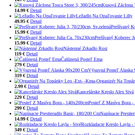
Kusová Záclona 
14.99 €
Detail
Ležadlo Na Opaľovanie Lilly
49.95 €
Detail
Prešívaný Ko
15.99 €
Detail
Prešívaný Koberec J
15.99 €
Detail
Nástenné Zrkadlo Rosi
119 €
Detail
Čalúnená Posteľ Ema
279 €
Detail
Výsuvná Posteľ Alaska
319 €
Detail
Organizér Na Topán
2.99 €
Detail
Kancelárske Kreslo Alex Sivá
229 €
Detail
Posteľ Z Masívu Bora 
299 €
Detail
Napínacie Prestie
14.99 €
Detail
Rozkladacie Kreslo Layla - 
349 €
Detail