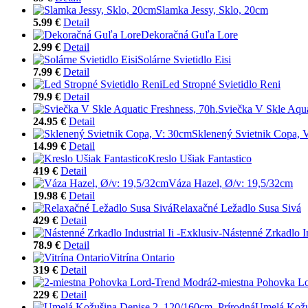
Slamka Jessy, Sklo, 20cm
5.99 €
Detail
Dekoračná Guľa Lore
2.99 €
Detail
Solárne Svietidlo Eisi
7.99 €
Detail
Led Stropné Svietidlo Reni
79.9 €
Detail
Sviečka V Skle Aqua
24.95 €
Detail
Sklenený Svietnik Copa, 
14.99 €
Detail
Kreslo Ušiak Fantastico
419 €
Detail
Váza Hazel, Ø/v: 19,5/32cm
19.98 €
Detail
Relaxačné Ležadlo Susa Sivá
429 €
Detail
Nástenné Zrkadlo In
78.9 €
Detail
Vitrína Ontario
319 €
Detail
2-miestna Pohovka L
229 €
Detail
Umelá Kožuš