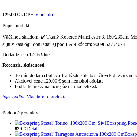
129.00 €
s DPH
Viac info
Popis produktu
Väčšinou skladom. ✔️ Tkaný Koberec Manchester 3, 160/230cm, Modrá 
si ju v katalógu dohľadať aj pod EAN kódom: 9009852754674
Dodanie: cca 1-2 týždne
Recenzie, skúsenosti
Termín dodania bol cca 1-2 týždne ale to si človek dnes už ne
Akciovej cene 129.00 € som nemohol odolať.
Podľa heureky najlacnejšie na moebelix.sk
info_outline
Viac info o produkte
Podobné produkty
Boxspring Post
829 €
Detail
Boxsp