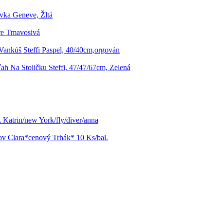
vka Geneve, Žltá
re Tmavosivá
ankúš Steffi Paspel, 40/40cm,orgován
ah Na Stoličku Steffi, 47/47/67cm, Zelená
 Katrin/new York/fly/diver/anna
ov Clara*cenový Trhák* 10 Ks/bal.