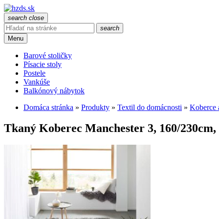
search
close
search
Menu
Barové stoličky
Písacie stoly
Postele
Vankúše
Balkónový nábytok
Domáca stránka
»
Produkty
»
Textil do domácnosti
»
Koberce 
Tkaný Koberec Manchester 3, 160/230cm