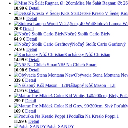
Misa Na Šalát Ragnar, Ø: 2
10.99 €
Detail
Detské Kreslo V Šedej Kid
29.9 €
Detail
Stolová Lampa Wop
20 €
Detail
Nočný Stolík Carlo Biely
64.9 €
Detail
Nočný Stolík Carlo Grafitový
74.9 €
Detail
Kuchársky Nôž Christian
14.99 €
Detail
Nôž Na Chlieb Smart
16.98 €
Detail
Obývacia Stena Montana Ne
339 €
Detail
Nášlapný Kôš Mason - 12l
21.95 €
Detail
259 €
Detail
M
169 €
Detail
Poduška Na Kreslo Poppi 1
11.99 €
Detail
Pohár SANDY