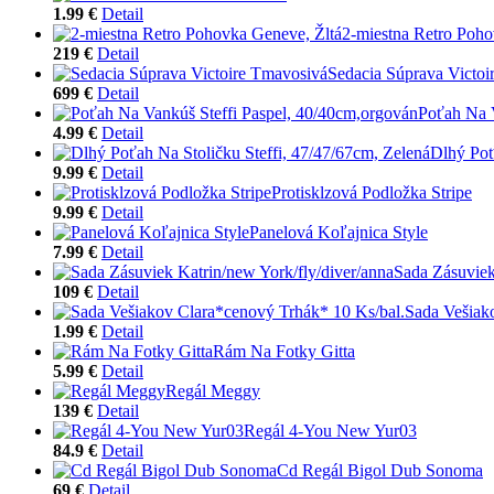
1.99 €
Detail
2-miestna Retro Poho
219 €
Detail
Sedacia Súprava Victoi
699 €
Detail
Poťah Na V
4.99 €
Detail
Dlhý Poť
9.99 €
Detail
Protisklzová Podložka Stripe
9.99 €
Detail
Panelová Koľajnica Style
7.99 €
Detail
Sada Zásuviek
109 €
Detail
Sada Vešiak
1.99 €
Detail
Rám Na Fotky Gitta
5.99 €
Detail
Regál Meggy
139 €
Detail
Regál 4-You New Yur03
84.9 €
Detail
Cd Regál Bigol Dub Sonoma
69 €
Detail