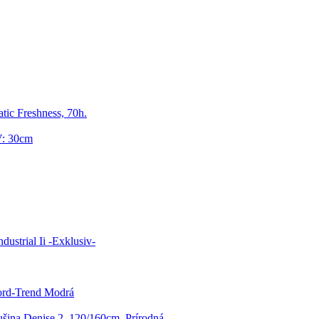
tic Freshness, 70h.
V: 30cm
dustrial Ii -Exklusiv-
ord-Trend Modrá
ina Denise 2, 120/160cm, Prírodná