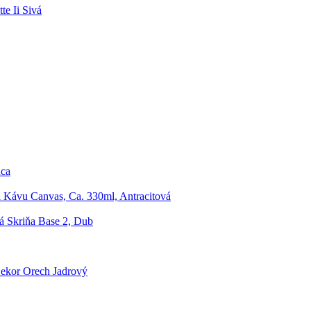
te Ii Sivá
uca
 Kávu Canvas, Ca. 330ml, Antracitová
á Skriňa Base 2, Dub
ekor Orech Jadrový