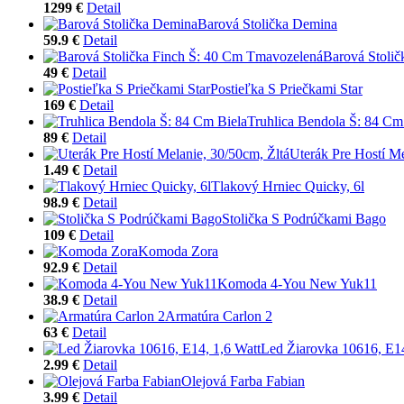
1299 €
Detail
Barová Stolička Demina
59.9 €
Detail
Barová Stoli
49 €
Detail
Postieľka S Priečkami Star
169 €
Detail
Truhlica Bendola Š: 84 Cm
89 €
Detail
Uterák Pre Hostí Me
1.49 €
Detail
Tlakový Hrniec Quicky, 6l
98.9 €
Detail
Stolička S Podrúčkami Bago
109 €
Detail
Komoda Zora
92.9 €
Detail
Komoda 4-You New Yuk11
38.9 €
Detail
Armatúra Carlon 2
63 €
Detail
Led Žiarovka 10616, E14
2.99 €
Detail
Olejová Farba Fabian
3.99 €
Detail