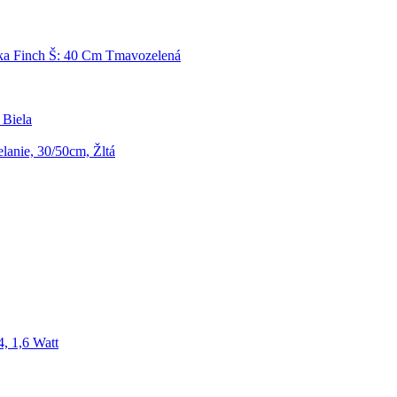
čka Finch Š: 40 Cm Tmavozelená
 Biela
lanie, 30/50cm, Žltá
, 1,6 Watt