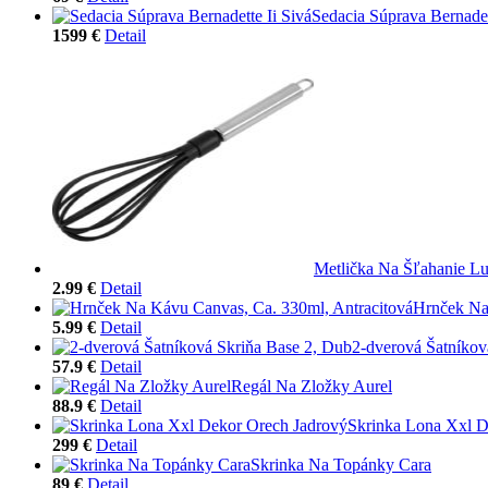
Sedacia Súprava Bernadet
1599 €
Detail
Metlička Na Šľahanie L
2.99 €
Detail
Hrnček Na
5.99 €
Detail
2-dverová Šatníkov
57.9 €
Detail
Regál Na Zložky Aurel
88.9 €
Detail
Skrinka Lona Xxl D
299 €
Detail
Skrinka Na Topánky Cara
89 €
Detail