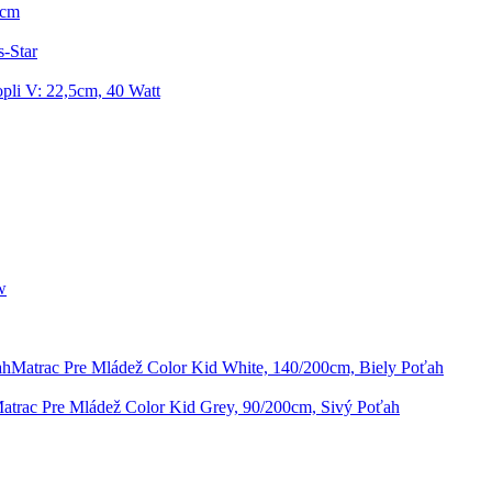
6cm
s-Star
li V: 22,5cm, 40 Watt
w
Matrac Pre Mládež Color Kid White, 140/200cm, Biely Poťah
atrac Pre Mládež Color Kid Grey, 90/200cm, Sivý Poťah