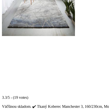
3.3/5 - (19 votes)
Väčšinou skladom. ✔️ Tkaný Koberec Manchester 3, 160/230cm, Modrá 