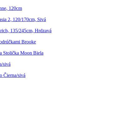
nne, 120cm
sia 2, 120/170cm, Sivá
rich, 135/245cm, Hrdzavá
Podrúčkami Brooke
a Stolička Moon Biela
a/sivá
o Čierna/sivá