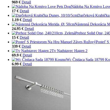
969 €
Detail
Nádoba Na Krmivo Love
17 €
Detail
Darčeková Krabička
1.19 €
Detail
Nástenná Dekorácia M
24.95 €
Detail
Prehoz Solid One, 24
15 €
Detail
Posteľ S
339 €
Detail
Tv Nadstavec Hagen 2
69.9 €
Detail
Wc Čistiaca Sada 18799 K
6.99 €
Detail