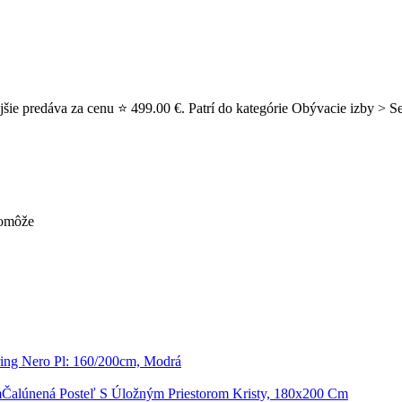
e predáva za cenu ⭐ 499.00 €. Patrí do kategórie Obývacie izby > Sed
pomôže
ing Nero Pl: 160/200cm, Modrá
Čalúnená Posteľ S Úložným Priestorom Kristy, 180x200 Cm