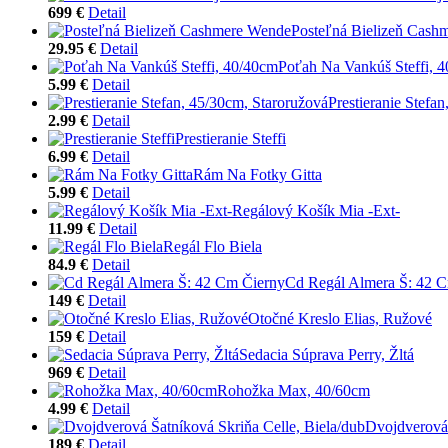
699 €
Detail
Posteľná Bielizeň Cash
29.95 €
Detail
Poťah Na Vankúš Steffi, 
5.99 €
Detail
Prestieranie Stefa
2.99 €
Detail
Prestieranie Steffi
6.99 €
Detail
Rám Na Fotky Gitta
5.99 €
Detail
Regálový Košík Mia -Ext-
11.99 €
Detail
Regál Flo Biela
84.9 €
Detail
Cd Regál Almera Š: 42 
149 €
Detail
Otočné Kreslo Elias, Ružové
159 €
Detail
Sedacia Súprava Perry, Žltá
969 €
Detail
Rohožka Max, 40/60cm
4.99 €
Detail
Dvojdverová 
189 €
Detail