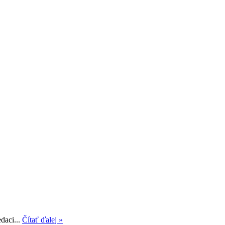
daci...
Čítať ďalej »