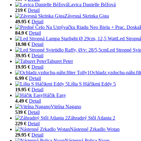
Lavica Danielle Béžová
219 €
Detail
Závesná Skrinka Giga
49.95 €
Detail
84.9 €
Detail
Led Stropná
18.98 €
Detail
Led Stropné Svie
39.95 €
Detail
Taburet Peter
19.95 €
Detail
Ochladz.vzduchu-náhr.filt
6.99 €
Detail
Lišta S Háčikmi Eddy 5
19.95 €
Detail
Háčik Easy
4.49 €
Detail
Vitrína Nagano
539 €
Detail
Záhradný Stôl Atlanta 2
229 €
Detail
Nástenné Zrkadlo Wotan
29.95 €
Detail
Nástenná Polica Nyon