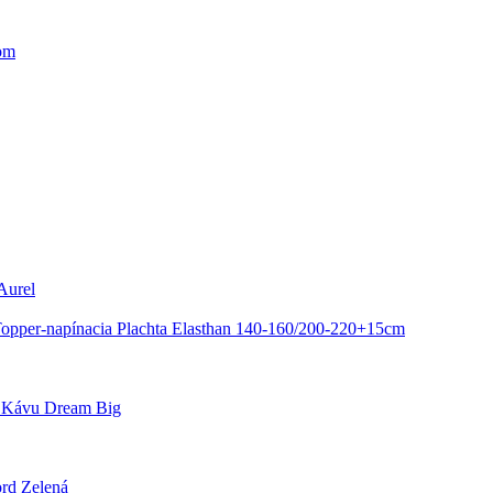
om
Aurel
opper-napínacia Plachta Elasthan 140-160/200-220+15cm
 Kávu Dream Big
rd Zelená