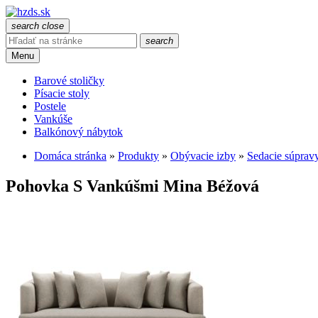
search
close
search
Menu
Barové stoličky
Písacie stoly
Postele
Vankúše
Balkónový nábytok
Domáca stránka
»
Produkty
»
Obývacie izby
»
Sedacie súprav
Pohovka S Vankúšmi Mina Béžová