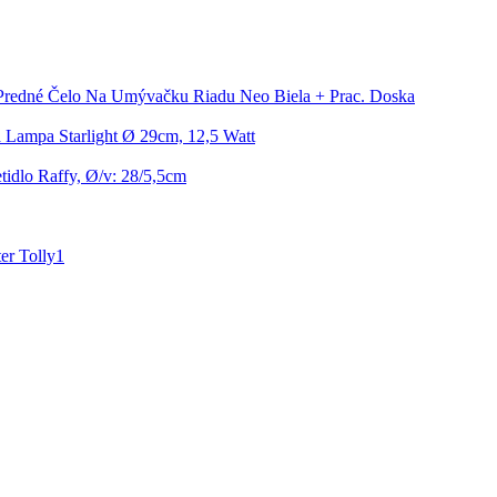
Predné Čelo Na Umývačku Riadu Neo Biela + Prac. Doska
 Lampa Starlight Ø 29cm, 12,5 Watt
tidlo Raffy, Ø/v: 28/5,5cm
er Tolly1