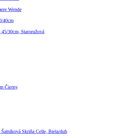
mere Wende
40/40cm
n, 45/30cm, Staroružová
Cm Čierny
Šatníková Skriňa Celle, Biela/dub