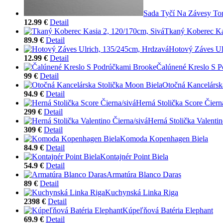
Sada Tyčí Na Závesy To
12.99 €
Detail
Tkaný Koberec Ka
89.9 €
Detail
Hotový Záves Ul
12.99 €
Detail
Čalúnené Kreslo S 
99 €
Detail
Otočná Kancelársk
94.9 €
Detail
Herná Stolička Score Čiern
299 €
Detail
Herná Stolička Valentin
309 €
Detail
Komoda Kopenhagen Biela
84.9 €
Detail
Kontajnér Point Biela
54.9 €
Detail
Armatúra Blanco Daras
89 €
Detail
Kuchynská Linka Riga
2398 €
Detail
Kúpeľňová Batéria Elephant
69.9 €
Detail