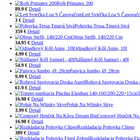
Rošt Primatex 200
89.9 €
Detail
Led Sviečka Loa S Časovač
3 €
Detail
Pohovka Tessa Tmavá Sivá
359 €
Detail
Obrus Steffi, 140/220 Cm
34.95 €
Detail
Odpadkový Kôš Anne, 10l
4.99 €
Detail
Nášlapný Kôš Samuel - 40l
54.9 €
Detail
Panvica Jumbo, Ø: 28cm
9.99 €
Detail
Rohová Spojovacia Doska 
61.9 €
Detail
T
16.98 €
Detail
Pohár Na Whisky Skye
3.99 €
Detail
Cestovný Hrnček Na
16.98 €
Detail
Rozkladacia Pohovka Clipso
389 €
Detail
Rozkladacia Pohovka Fjo