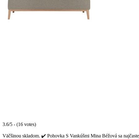
3.6/5 - (16 votes)
Väčšinou skladom. ✔️ Pohovka S Vankúšmi Mina Béžová sa najčastejši