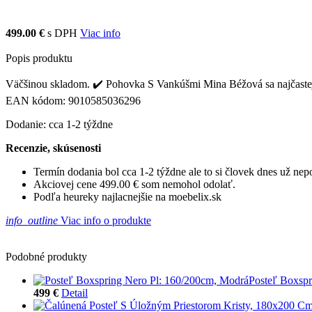
499.00 €
s DPH
Viac info
Popis produktu
Väčšinou skladom. ✔️ Pohovka S Vankúšmi Mina Béžová sa najčastejši
EAN kódom: 9010585036296
Dodanie: cca 1-2 týždne
Recenzie, skúsenosti
Termín dodania bol cca 1-2 týždne ale to si človek dnes už ne
Akciovej cene 499.00 € som nemohol odolať.
Podľa heureky najlacnejšie na moebelix.sk
info_outline
Viac info o produkte
Podobné produkty
Posteľ Boxspr
499 €
Detail