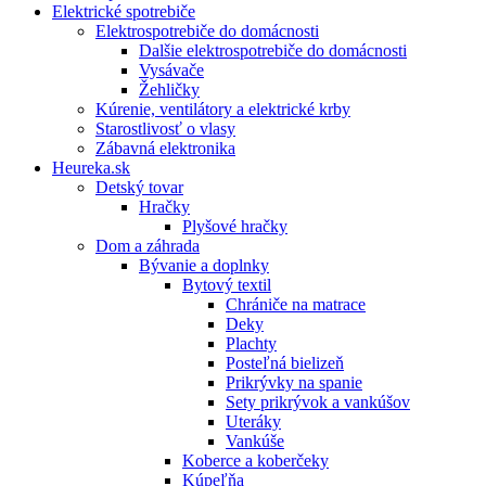
Elektrické spotrebiče
Elektrospotrebiče do domácnosti
Dalšie elektrospotrebiče do domácnosti
Vysávače
Žehličky
Kúrenie, ventilátory a elektrické krby
Starostlivosť o vlasy
Zábavná elektronika
Heureka.sk
Detský tovar
Hračky
Plyšové hračky
Dom a záhrada
Bývanie a doplnky
Bytový textil
Chrániče na matrace
Deky
Plachty
Posteľná bielizeň
Prikrývky na spanie
Sety prikrývok a vankúšov
Uteráky
Vankúše
Koberce a koberčeky
Kúpeľňa