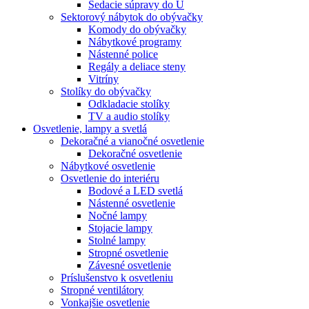
Sedacie súpravy do U
Sektorový nábytok do obývačky
Komody do obývačky
Nábytkové programy
Nástenné police
Regály a deliace steny
Vitríny
Stolíky do obývačky
Odkladacie stolíky
TV a audio stolíky
Osvetlenie, lampy a svetlá
Dekoračné a vianočné osvetlenie
Dekoračné osvetlenie
Nábytkové osvetlenie
Osvetlenie do interiéru
Bodové a LED svetlá
Nástenné osvetlenie
Nočné lampy
Stojacie lampy
Stolné lampy
Stropné osvetlenie
Závesné osvetlenie
Príslušenstvo k osvetleniu
Stropné ventilátory
Vonkajšie osvetlenie