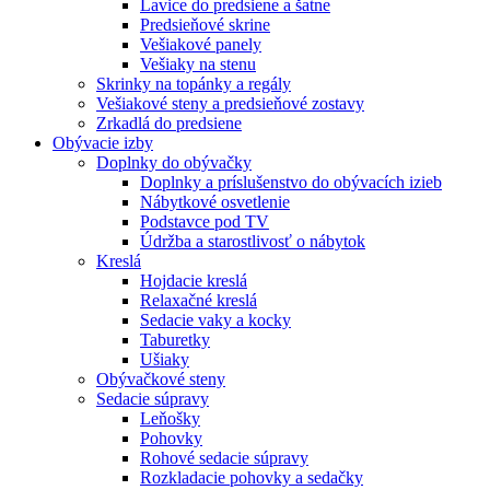
Lavice do predsiene a šatne
Predsieňové skrine
Vešiakové panely
Vešiaky na stenu
Skrinky na topánky a regály
Vešiakové steny a predsieňové zostavy
Zrkadlá do predsiene
Obývacie izby
Doplnky do obývačky
Doplnky a príslušenstvo do obývacích izieb
Nábytkové osvetlenie
Podstavce pod TV
Údržba a starostlivosť o nábytok
Kreslá
Hojdacie kreslá
Relaxačné kreslá
Sedacie vaky a kocky
Taburetky
Ušiaky
Obývačkové steny
Sedacie súpravy
Leňošky
Pohovky
Rohové sedacie súpravy
Rozkladacie pohovky a sedačky