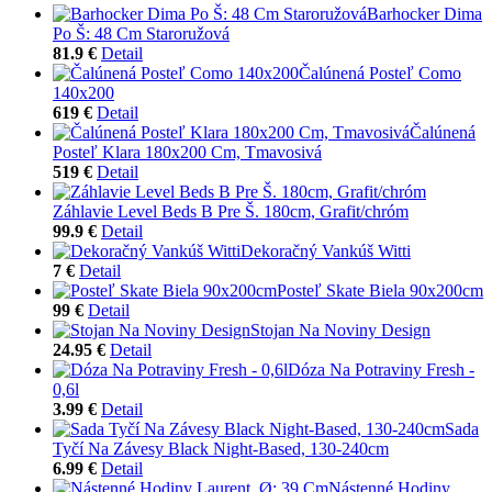
Barhocker Dima
Po Š: 48 Cm Staroružová
81.9 €
Detail
Čalúnená Posteľ Como
140x200
619 €
Detail
Čalúnená
Posteľ Klara 180x200 Cm, Tmavosivá
519 €
Detail
Záhlavie Level Beds B Pre Š. 180cm, Grafit/chróm
99.9 €
Detail
Dekoračný Vankúš Witti
7 €
Detail
Posteľ Skate Biela 90x200cm
99 €
Detail
Stojan Na Noviny Design
24.95 €
Detail
Dóza Na Potraviny Fresh -
0,6l
3.99 €
Detail
Sada
Tyčí Na Závesy Black Night-Based, 130-240cm
6.99 €
Detail
Nástenné Hodiny