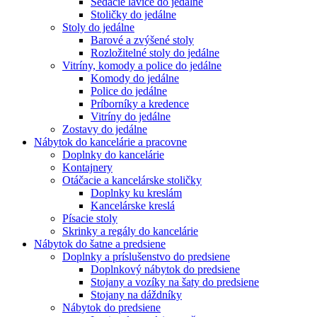
Sedacie lavice do jedálne
Stoličky do jedálne
Stoly do jedálne
Barové a zvýšené stoly
Rozložitelné stoly do jedálne
Vitríny, komody a police do jedálne
Komody do jedálne
Police do jedálne
Príborníky a kredence
Vitríny do jedálne
Zostavy do jedálne
Nábytok do kancelárie a pracovne
Doplnky do kancelárie
Kontajnery
Otáčacie a kancelárske stoličky
Doplnky ku kreslám
Kancelárske kreslá
Písacie stoly
Skrinky a regály do kancelárie
Nábytok do šatne a predsiene
Doplnky a príslušenstvo do predsiene
Doplnkový nábytok do predsiene
Stojany a vozíky na šaty do predsiene
Stojany na dáždníky
Nábytok do predsiene