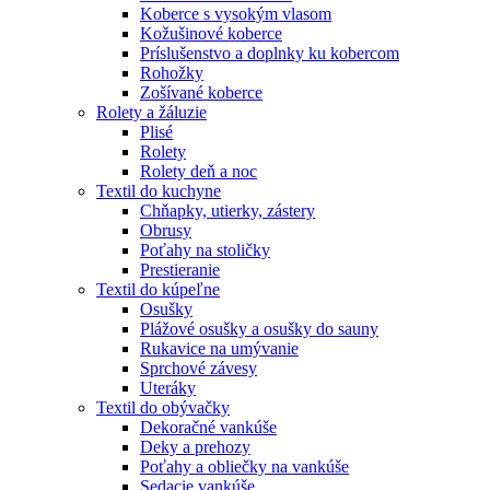
Koberce s vysokým vlasom
Kožušinové koberce
Príslušenstvo a doplnky ku kobercom
Rohožky
Zošívané koberce
Rolety a žáluzie
Plisé
Rolety
Rolety deň a noc
Textil do kuchyne
Chňapky, utierky, zástery
Obrusy
Poťahy na stoličky
Prestieranie
Textil do kúpeľne
Osušky
Plážové osušky a osušky do sauny
Rukavice na umývanie
Sprchové závesy
Uteráky
Textil do obývačky
Dekoračné vankúše
Deky a prehozy
Poťahy a obliečky na vankúše
Sedacie vankúše