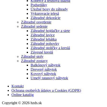
Koberce a terasová dlažba
Podsedáky
Úložné boxy do záhrady
Vykurovacie telesá
Záhradné dekorácie
Záhradné osvetlenie
Záhradné sedenie
Záhradné hojdačky a siete
Záhradné lavice
Záhradné lehátka
Záhradné pohovky
Záhradné stoličky a kreslá
Závesné kreslá
Záhradné stoly
Záhradné zostavy
Balkónový nábytok
Drevený nábytok
Kovový nábytok
Umelý ratanový nábytok
Kontakt
Ochrana osobných údajov a Cookies (GDPR)
Online katalóg
Copyright © 2026 hzds.sk