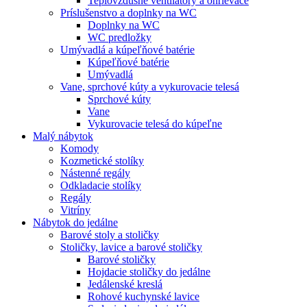
Teplovzdušné ventilátory a ohrievače
Príslušenstvo a doplnky na WC
Doplnky na WC
WC predložky
Umývadlá a kúpeľňové batérie
Kúpeľňové batérie
Umývadlá
Vane, sprchové kúty a vykurovacie telesá
Sprchové kúty
Vane
Vykurovacie telesá do kúpeľne
Malý nábytok
Komody
Kozmetické stolíky
Nástenné regály
Odkladacie stolíky
Regály
Vitríny
Nábytok do jedálne
Barové stoly a stoličky
Stoličky, lavice a barové stoličky
Barové stoličky
Hojdacie stoličky do jedálne
Jedálenské kreslá
Rohové kuchynské lavice