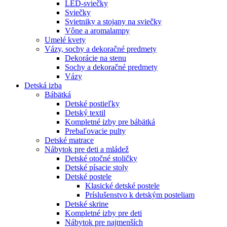
LED-sviečky
Sviečky
Svietniky a stojany na sviečky
Vône a aromalampy
Umelé kvety
Vázy, sochy a dekoračné predmety
Dekorácie na stenu
Sochy a dekoračné predmety
Vázy
Detská izba
Bábätká
Detské postieľky
Detský textil
Kompletné izby pre bábätká
Prebaľovacie pulty
Detské matrace
Nábytok pre deti a mládež
Detské otočné stoličky
Detské písacie stoly
Detské postele
Klasické detské postele
Príslušenstvo k detským posteliam
Detské skrine
Kompletné izby pre deti
Nábytok pre najmenších