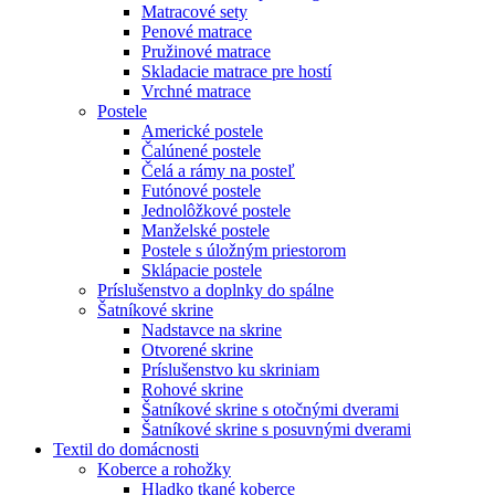
Matracové sety
Penové matrace
Pružinové matrace
Skladacie matrace pre hostí
Vrchné matrace
Postele
Americké postele
Čalúnené postele
Čelá a rámy na posteľ
Futónové postele
Jednolôžkové postele
Manželské postele
Postele s úložným priestorom
Sklápacie postele
Príslušenstvo a doplnky do spálne
Šatníkové skrine
Nadstavce na skrine
Otvorené skrine
Príslušenstvo ku skriniam
Rohové skrine
Šatníkové skrine s otočnými dverami
Šatníkové skrine s posuvnými dverami
Textil do domácnosti
Koberce a rohožky
Hladko tkané koberce