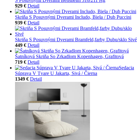
S Posuvnými Dverami Bensheim 316/211 Hg
929 €
Detail
Skriňa S Posuvnými Dverami Includo, Biela / Dub Puccini
939 €
Detail
Skriňa S Posuvnými Dverami Bramfeld,farby Dubu/sklo Sivé
449 €
Detail
Šatníková Skriňa So Zrkadlom Kopenhagen, Grafitová
719 €
Detail
Sedacia
Súprava V Tvare U Jakarta, Sivá / Čierna
1349 €
Detail