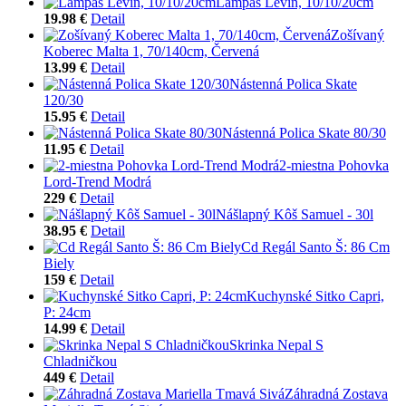
Lampáš Levin, 10/10/20cm
19.98 €
Detail
Zošívaný
Koberec Malta 1, 70/140cm, Červená
13.99 €
Detail
Nástenná Polica Skate
120/30
15.95 €
Detail
Nástenná Polica Skate 80/30
11.95 €
Detail
2-miestna Pohovka
Lord-Trend Modrá
229 €
Detail
Nášlapný Kôš Samuel - 30l
38.95 €
Detail
Cd Regál Santo Š: 86 Cm
Biely
159 €
Detail
Kuchynské Sitko Capri,
P: 24cm
14.99 €
Detail
Skrinka Nepal S
Chladničkou
449 €
Detail
Záhradná Zostava