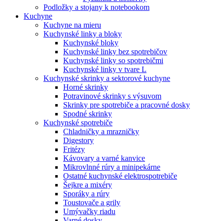
Podložky a stojany k notebookom
Kuchyne
Kuchyne na mieru
Kuchynské linky a bloky
Kuchynské bloky
Kuchynské linky bez spotrebičov
Kuchynské linky so spotrebičmi
Kuchynské linky v tvare L
Kuchynské skrinky a sektorové kuchyne
Horné skrinky
Potravinové skrinky s výsuvom
Skrinky pre spotrebiče a pracovné dosky
Spodné skrinky
Kuchynské spotrebiče
Chladničky a mrazničky
Digestory
Fritézy
Kávovary a varné kanvice
Mikrovlnné rúry a minipekárne
Ostatné kuchynské elektrospotrebiče
Šejkre a mixéry
Sporáky a rúry
Toustovače a grily
Umývačky riadu
Varné dosky