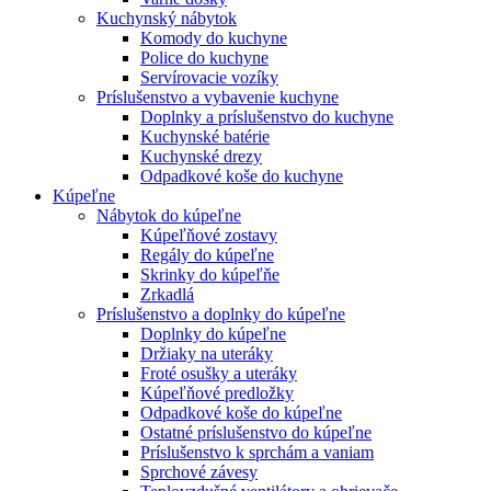
Kuchynský nábytok
Komody do kuchyne
Police do kuchyne
Servírovacie vozíky
Príslušenstvo a vybavenie kuchyne
Doplnky a príslušenstvo do kuchyne
Kuchynské batérie
Kuchynské drezy
Odpadkové koše do kuchyne
Kúpeľne
Nábytok do kúpeľne
Kúpeľňové zostavy
Regály do kúpeľne
Skrinky do kúpeľňe
Zrkadlá
Príslušenstvo a doplnky do kúpeľne
Doplnky do kúpeľne
Držiaky na uteráky
Froté osušky a uteráky
Kúpeľňové predložky
Odpadkové koše do kúpeľne
Ostatné príslušenstvo do kúpeľne
Príslušenstvo k sprchám a vaniam
Sprchové závesy