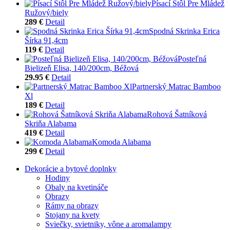
Písací Stôl Pre Mládež
Ružový/biely
289 €
Detail
Spodná Skrinka Erica
Šírka 91,4cm
119 €
Detail
Posteľná
Bielizeň Elisa, 140/200cm, Béžová
29.95 €
Detail
Partnerský Matrac Bamboo
Xl
189 €
Detail
Rohová Šatníková
Skriňa Alabama
419 €
Detail
Komoda Alabama
299 €
Detail
Dekorácie a bytové doplnky
Hodiny
Obaly na kvetináče
Obrazy
Rámy na obrazy
Stojany na kvety
Sviečky, svietniky, vône a aromalampy