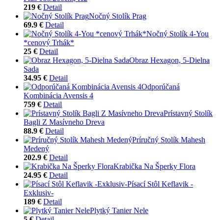
219 €
Detail
Nočný Stolík Prag
69.9 €
Detail
Nočný Stolík 4-You
*cenový Trhák*
25 €
Detail
Obraz Hexagon, 5-Dielna
Sada
34.95 €
Detail
Odporúčaná
Kombinácia Avensis 4
759 €
Detail
Prístavný Stolík
Bagli Z Masívneho Dreva
88.9 €
Detail
Príručný Stolík Mahesh
Medený
202.9 €
Detail
Krabička Na Šperky Flora
24.95 €
Detail
Písací Stôl Keflavik -
Exklusiv-
189 €
Detail
Plytký Tanier Nele
5 €
Detail