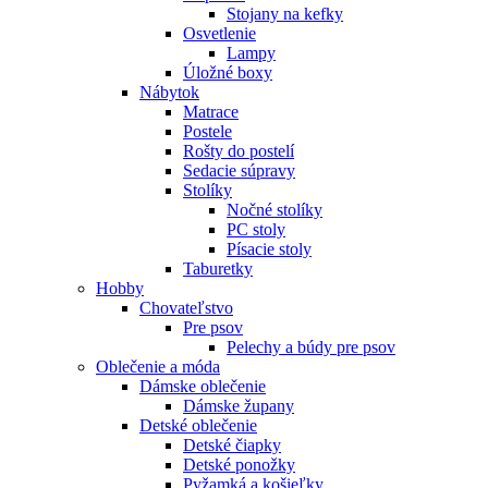
Stojany na kefky
Osvetlenie
Lampy
Úložné boxy
Nábytok
Matrace
Postele
Rošty do postelí
Sedacie súpravy
Stolíky
Nočné stolíky
PC stoly
Písacie stoly
Taburetky
Hobby
Chovateľstvo
Pre psov
Pelechy a búdy pre psov
Oblečenie a móda
Dámske oblečenie
Dámske župany
Detské oblečenie
Detské čiapky
Detské ponožky
Pyžamká a košieľky