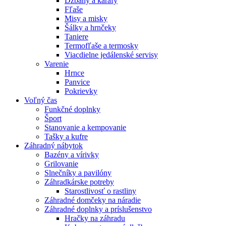
Džbány a karafy
Fľaše
Misy a misky
Šálky a hrnčeky
Taniere
Termofľaše a termosky
Viacdielne jedálenské servisy
Varenie
Hrnce
Panvice
Pokrievky
Voľný čas
Funkčné doplnky
Šport
Stanovanie a kempovanie
Tašky a kufre
Záhradný nábytok
Bazény a vírivky
Grilovanie
Slnečníky a pavilóny
Záhradkárske potreby
Starostlivosť o rastliny
Záhradné domčeky na náradie
Záhradné doplnky a príslušenstvo
Hračky na záhradu