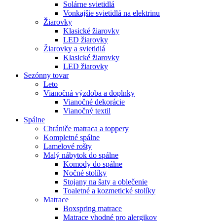
Solárne svietidlá
Vonkajšie svietidlá na elektrinu
Žiarovky
Klasické žiarovky
LED žiarovky
Žiarovky a svietidlá
Klasické žiarovky
LED žiarovky
Sezónny tovar
Leto
Vianočná výzdoba a doplnky
Vianočné dekorácie
Vianočný textil
Spálne
Chrániče matraca a toppery
Kompletné spálne
Lamelové rošty
Malý nábytok do spálne
Komody do spálne
Nočné stolíky
Stojany na šaty a oblečenie
Toaletné a kozmetické stolíky
Matrace
Boxspring matrace
Matrace vhodné pro alergikov