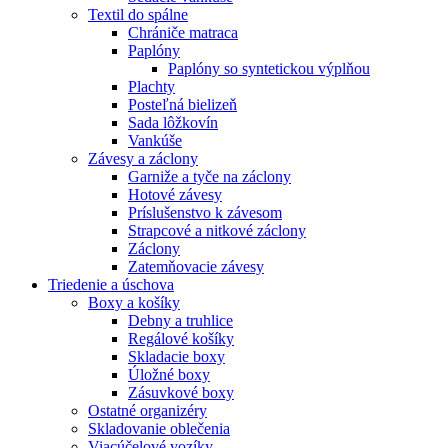
Textil do spálne
Chrániče matraca
Paplóny
Paplóny so syntetickou výplňou
Plachty
Posteľná bielizeň
Sada lôžkovín
Vankúše
Závesy a záclony
Garniže a tyče na záclony
Hotové závesy
Príslušenstvo k závesom
Strapcové a nitkové záclony
Záclony
Zatemňovacie závesy
Triedenie a úschova
Boxy a košíky
Debny a truhlice
Regálové košíky
Skladacie boxy
Úložné boxy
Zásuvkové boxy
Ostatné organizéry
Skladovanie oblečenia
Viacúčelové vozíky