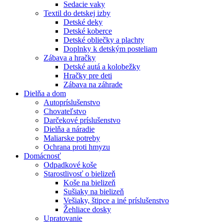
Sedacie vaky
Textil do detskej izby
Detské deky
Detské koberce
Detské obliečky a plachty
Doplnky k detským posteliam
Zábava a hračky
Detské autá a kolobežky
Hračky pre deti
Zábava na záhrade
Dielňa a dom
Autopríslušenstvo
Chovateľstvo
Darčekové príslušenstvo
Dielňa a náradie
Maliarske potreby
Ochrana proti hmyzu
Domácnosť
Odpadkové koše
Starostlivosť o bielizeň
Koše na bielizeň
Sušiaky na bielizeň
Vešiaky, štipce a iné príslušenstvo
Žehliace dosky
Upratovanie