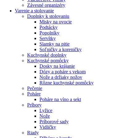
Závesné organizéry
Varenie a stolovanie
Doplnky k stolovaniu
Misky na ovocie
Podtácky
Popolníky
Servítky
Slamky na pitie
Soľničky a koreničky
Kuchynské doplnky
Kuchynské pomôcky
Dosky na krájanie
Dózy a poháre s vekom
Nože a držiaky nožov
Rôzne kuchynské pomôcky
Pečenie
Poháre
Poháre na víno a sekt
Príbory
Lyžice
Nože
Príborové sady
Vidličky
Riady