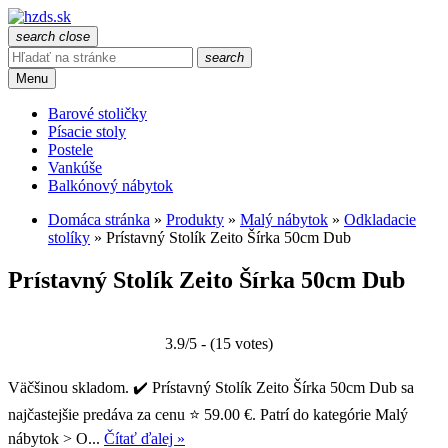
search
close
search
Menu
Barové stoličky
Písacie stoly
Postele
Vankúše
Balkónový nábytok
Domáca stránka
»
Produkty
»
Malý nábytok
»
Odkladacie
stolíky
»
Prístavný Stolík Zeito Šírka 50cm Dub
Prístavný Stolík Zeito Šírka 50cm Dub
3.9/5 - (15 votes)
Väčšinou skladom. ✔️ Prístavný Stolík Zeito Šírka 50cm Dub sa
najčastejšie predáva za cenu ⭐ 59.00 €. Patrí do kategórie Malý
nábytok > O...
Čítať ďalej »