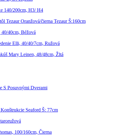
xe 140/200cm, H3/ H4
tôl Tezaur Oranžová/čierna Tezaur Š:160cm
, 40/40cm, Béžová
denie Elli, 40/40/7cm, Ružová
kúš Mary Leinen, 48/48cm, Žltá
ne S Posuvnými Dverami
Konštrukcie Seaford Š: 77cm
Staroružová
Thomas, 100/160cm, Čierna