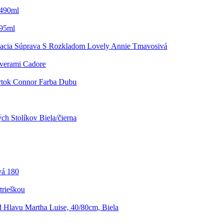
 490ml
195ml
acia Súprava S Rozkladom Lovely Annie Tmavosivá
verami Cadore
ytok Connor Farba Dubu
h Stolíkov Biela/čierna
vá 180
trieškou
 Hlavu Martha Luise, 40/80cm, Biela