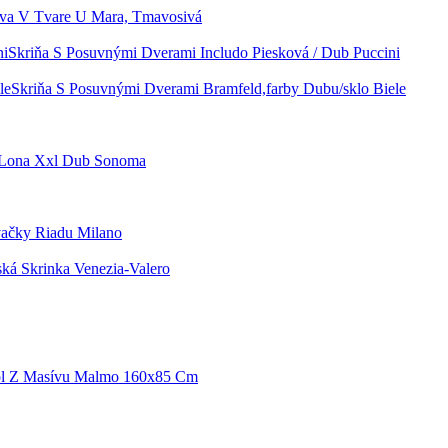
ava V Tvare U Mara, Tmavosivá
Skriňa S Posuvnými Dverami Includo Piesková / Dub Puccini
Skriňa S Posuvnými Dverami Bramfeld,farby Dubu/sklo Biele
 Lona Xxl Dub Sonoma
ačky Riadu Milano
á Skrinka Venezia-Valero
tôl Z Masívu Malmo 160x85 Cm