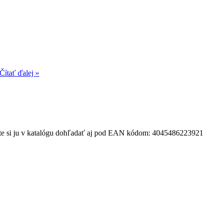
Čítať ďalej »
 Viete si ju v katalógu dohľadať aj pod EAN kódom: 4045486223921