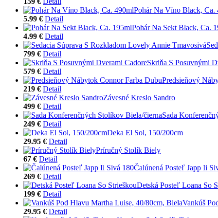
159 €
Detail
Pohár Na Víno Black, Ca.
5.99 €
Detail
Pohár Na Sekt Black, Ca. 
4.99 €
Detail
Sed
799 €
Detail
Skriňa S Posuvnými D
579 €
Detail
Predsieňový Náb
219 €
Detail
Závesné Kreslo Sandro
499 €
Detail
Sada Konferenčnýc
249 €
Detail
Deka El Sol, 150/200cm
29.95 €
Detail
Príručný Stolík Biely
67 €
Detail
Čalúnená Posteľ Japp Ii Si
269 €
Detail
Detská Posteľ Loana So S
199 €
Detail
Vankúš Pod
29.95 €
Detail