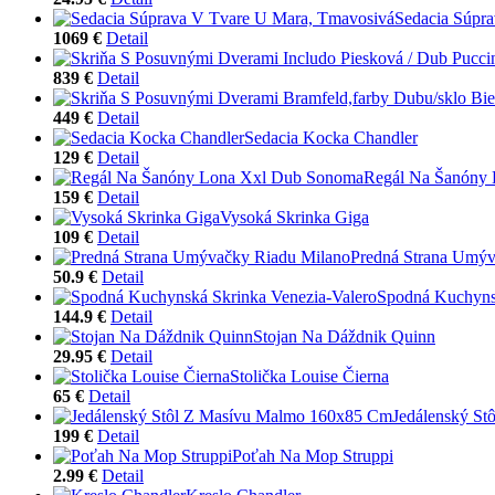
Sedacia Súpr
1069 €
Detail
839 €
Detail
449 €
Detail
Sedacia Kocka Chandler
129 €
Detail
Regál Na Šanóny
159 €
Detail
Vysoká Skrinka Giga
109 €
Detail
Predná Strana Umýv
50.9 €
Detail
Spodná Kuchynsk
144.9 €
Detail
Stojan Na Dáždnik Quinn
29.95 €
Detail
Stolička Louise Čierna
65 €
Detail
Jedálenský S
199 €
Detail
Poťah Na Mop Struppi
2.99 €
Detail