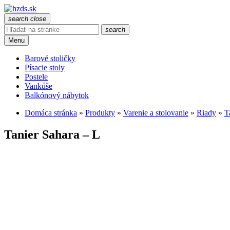
search
close
search
Menu
Barové stoličky
Písacie stoly
Postele
Vankúše
Balkónový nábytok
Domáca stránka
»
Produkty
»
Varenie a stolovanie
»
Riady
»
T
Tanier Sahara – L