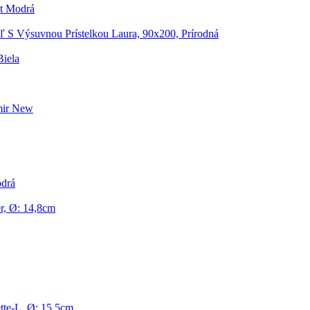
t Modrá
ľ S Výsuvnou Prístelkou Laura, 90x200, Prírodná
Biela
mir New
odrá
r, Ø: 14,8cm
tte-L, Ø: 15,5cm