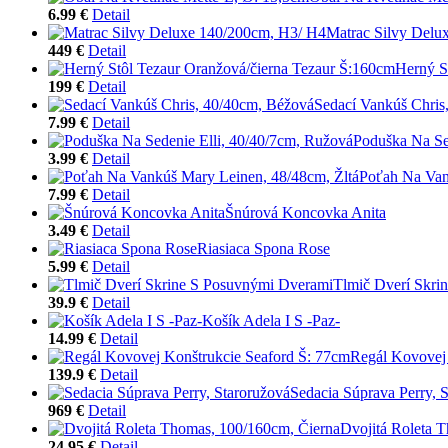
6.99 €
Detail
Matrac Silvy Delu
449 €
Detail
Herný S
199 €
Detail
Sedací Vankúš Chris
7.99 €
Detail
Poduška Na Se
3.99 €
Detail
Poťah Na Van
7.99 €
Detail
Šnúrová Koncovka Anita
3.49 €
Detail
Riasiaca Spona Rose
5.99 €
Detail
Tlmič Dverí Skri
39.9 €
Detail
Košík Adela I S -Paz-
14.99 €
Detail
Regál Kovovej 
139.9 €
Detail
Sedacia Súprava Perry, 
969 €
Detail
Dvojitá Roleta 
24.95 €
Detail