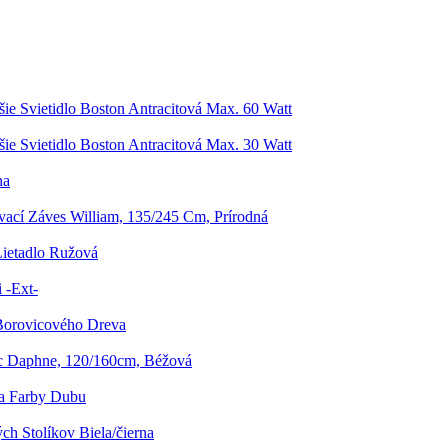
šie Svietidlo Boston Antracitová Max. 60 Watt
šie Svietidlo Boston Antracitová Max. 30 Watt
na
ací Záves William, 135/245 Cm, Prírodná
ietadlo Ružová
 -Ext-
Borovicového Dreva
 Daphne, 120/160cm, Béžová
a Farby Dubu
h Stolíkov Biela/čierna