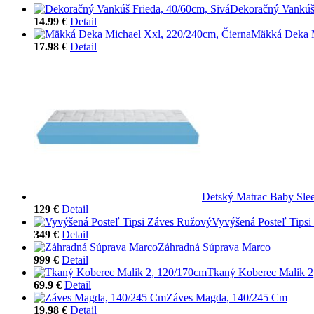
Dekoračný Vankúš 
14.99 €
Detail
Mäkká Deka M
17.98 €
Detail
Detský Matrac Baby Sle
129 €
Detail
Vyvýšená Posteľ Tips
349 €
Detail
Záhradná Súprava Marco
999 €
Detail
Tkaný Koberec Malik 2
69.9 €
Detail
Záves Magda, 140/245 Cm
19.98 €
Detail