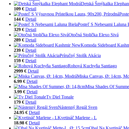
Detská Šmýkalka Elephan
109 €
Detail
Poste
144 €
Detail
Posteľ S Nebesami Laluna 
329 €
Detail
Otočná Stolička Elexo Sivá
289 €
Detail
Komoda Sideboard Kash
239 €
Detail
Príručný Stolík Akácia
159 €
Detail
Rohová Kuchyňa Santiago
2999 €
Detail
Miska Canvas, Ø: 14cm, M
6.99 €
Detail
Misa Shades Of Summe
3.99 €
Detail
Tv Diel Tonale
179 €
Detail
Nástenný Regál Sven
24.95 €
Detail
Kvetináč Marlene - L
18.98 €
Detail
Obal Na Kvetináč Me