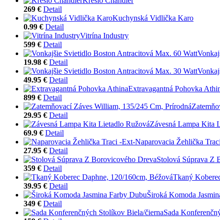
Kreslo Chandler
269 €
Detail
Kuchynská Vidlička Karo
0.99 €
Detail
Vitrína Industry
599 €
Detail
Vonkaj
19.98 €
Detail
Vonkaj
49.95 €
Detail
Extravagantná Pohovka Athi
899 €
Detail
Zatemňov
29.95 €
Detail
Závesná Lampa Kita L
69.9 €
Detail
Naparovacia Žehlička Traci
27.95 €
Detail
Stolová Súprava Z 
359 €
Detail
Tkaný Koberec
39.95 €
Detail
Široká Komoda Jasmin
349 €
Detail
Sada Konferenčnýc