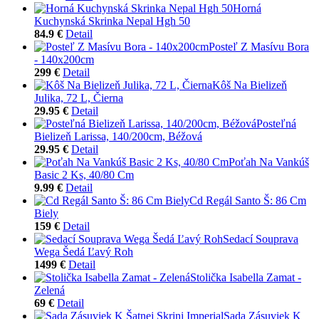
Horná
Kuchynská Skrinka Nepal Hgh 50
84.9 €
Detail
Posteľ Z Masívu Bora
- 140x200cm
299 €
Detail
Kôš Na Bielizeň
Julika, 72 L, Čierna
29.95 €
Detail
Posteľná
Bielizeň Larissa, 140/200cm, Béžová
29.95 €
Detail
Poťah Na Vankúš
Basic 2 Ks, 40/80 Cm
9.99 €
Detail
Cd Regál Santo Š: 86 Cm
Biely
159 €
Detail
Sedací Souprava
Wega Šedá Ľavý Roh
1499 €
Detail
Stolička Isabella Zamat -
Zelená
69 €
Detail
Sada Zásuviek K