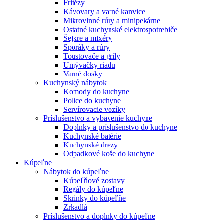
Fritézy
Kávovary a varné kanvice
Mikrovlnné rúry a minipekárne
Ostatné kuchynské elektrospotrebiče
Šejkre a mixéry
Sporáky a rúry
Toustovače a grily
Umývačky riadu
Varné dosky
Kuchynský nábytok
Komody do kuchyne
Police do kuchyne
Servírovacie vozíky
Príslušenstvo a vybavenie kuchyne
Doplnky a príslušenstvo do kuchyne
Kuchynské batérie
Kuchynské drezy
Odpadkové koše do kuchyne
Kúpeľne
Nábytok do kúpeľne
Kúpeľňové zostavy
Regály do kúpeľne
Skrinky do kúpeľňe
Zrkadlá
Príslušenstvo a doplnky do kúpeľne