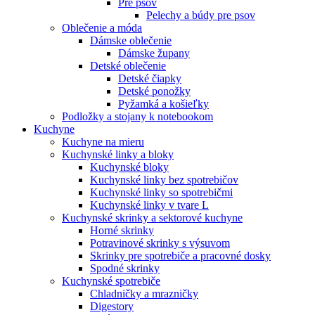
Pre psov
Pelechy a búdy pre psov
Oblečenie a móda
Dámske oblečenie
Dámske župany
Detské oblečenie
Detské čiapky
Detské ponožky
Pyžamká a košieľky
Podložky a stojany k notebookom
Kuchyne
Kuchyne na mieru
Kuchynské linky a bloky
Kuchynské bloky
Kuchynské linky bez spotrebičov
Kuchynské linky so spotrebičmi
Kuchynské linky v tvare L
Kuchynské skrinky a sektorové kuchyne
Horné skrinky
Potravinové skrinky s výsuvom
Skrinky pre spotrebiče a pracovné dosky
Spodné skrinky
Kuchynské spotrebiče
Chladničky a mrazničky
Digestory