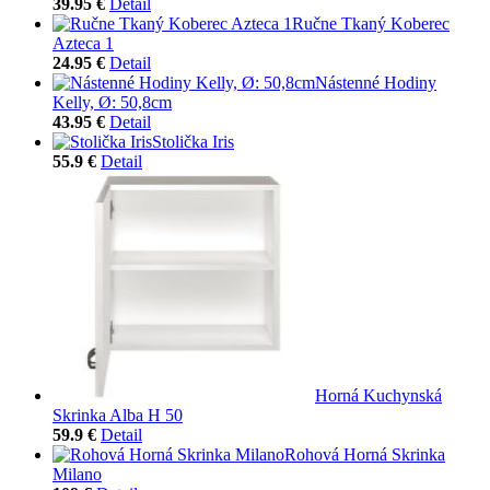
39.95 €
Detail
Ručne Tkaný Koberec
Azteca 1
24.95 €
Detail
Nástenné Hodiny
Kelly, Ø: 50,8cm
43.95 €
Detail
Stolička Iris
55.9 €
Detail
Horná Kuchynská
Skrinka Alba H 50
59.9 €
Detail
Rohová Horná Skrinka
Milano