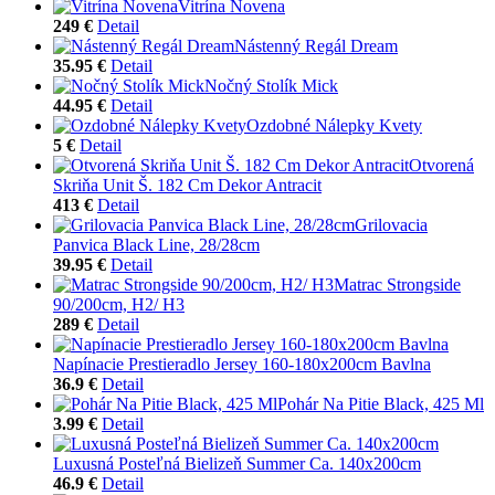
Vitrína Novena
249 €
Detail
Nástenný Regál Dream
35.95 €
Detail
Nočný Stolík Mick
44.95 €
Detail
Ozdobné Nálepky Kvety
5 €
Detail
Otvorená
Skriňa Unit Š. 182 Cm Dekor Antracit
413 €
Detail
Grilovacia
Panvica Black Line, 28/28cm
39.95 €
Detail
Matrac Strongside
90/200cm, H2/ H3
289 €
Detail
Napínacie Prestieradlo Jersey 160-180x200cm Bavlna
36.9 €
Detail
Pohár Na Pitie Black, 425 Ml
3.99 €
Detail
Luxusná Posteľná Bielizeň Summer Ca. 140x200cm
46.9 €
Detail