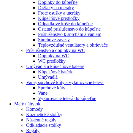
Doplnky do kúpeľne
Držiaky na uteráky
Froté osušky a uteráky
Kúpeľňové predložky
Odpadkové koše do kúpeľne
Ostatné príslušenstvo do kúpeľne
Príslušenstvo k sprchám a vaniam
Sprchové závesy
Teplovzdušné ventilátory a ohrievače
Príslušenstvo a doplnky na WC
Doplnky na WC
WC predložky
Umývadlá a kúpeľňové batérie
Kúpeľňové batérie
Umývadlá
Vane, sprchové kúty a vykurovacie telesá
Sprchové kúty
Vane
Vykurovacie telesá do kúpeľne
Malý nábytok
Komody
Kozmetické stolíky
Nástenné regály
Odkladacie stolíky
Regály