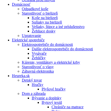
Domácnosť
Odpadkové koše
Starostlivosť o bielizeň
Koše na bielizeň
Sušiaky na bielizeň
Vešiaky, štipce a iné príslušenstvo
Žehliace dosky
Upratovanie
Elektrické spotrebiče
Elektrospotrebiče do domácnosti
Dalšie elektrospotrebiče do domácnosti
Vysávače
Žehličky
Kúrenie, ventilátory a elektrické krby
Starostlivosť o vlasy
Zábavná elektronika
Heureka.sk
Detský tovar
Hračky
Plyšové hračky
Dom a záhrada
Bývanie a doplnky
Bytový textil
Chrániče na matrace