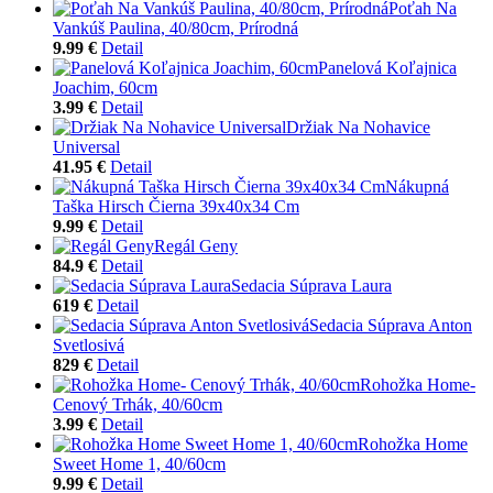
Poťah Na
Vankúš Paulina, 40/80cm, Prírodná
9.99 €
Detail
Panelová Koľajnica
Joachim, 60cm
3.99 €
Detail
Držiak Na Nohavice
Universal
41.95 €
Detail
Nákupná
Taška Hirsch Čierna 39x40x34 Cm
9.99 €
Detail
Regál Geny
84.9 €
Detail
Sedacia Súprava Laura
619 €
Detail
Sedacia Súprava Anton
Svetlosivá
829 €
Detail
Rohožka Home-
Cenový Trhák, 40/60cm
3.99 €
Detail
Rohožka Home
Sweet Home 1, 40/60cm
9.99 €
Detail