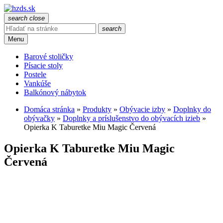
search
close
search
Menu
Barové stoličky
Písacie stoly
Postele
Vankúše
Balkónový nábytok
Domáca stránka
»
Produkty
»
Obývacie izby
»
Doplnky do
obývačky
»
Doplnky a príslušenstvo do obývacích izieb
»
Opierka K Taburetke Miu Magic Červená
Opierka K Taburetke Miu Magic
Červená