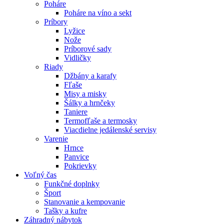
Poháre
Poháre na víno a sekt
Príbory
Lyžice
Nože
Príborové sady
Vidličky
Riady
Džbány a karafy
Fľaše
Misy a misky
Šálky a hrnčeky
Taniere
Termofľaše a termosky
Viacdielne jedálenské servisy
Varenie
Hrnce
Panvice
Pokrievky
Voľný čas
Funkčné doplnky
Šport
Stanovanie a kempovanie
Tašky a kufre
Záhradný nábytok