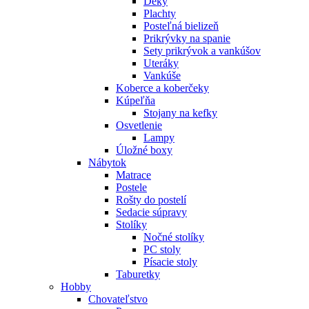
Deky
Plachty
Posteľná bielizeň
Prikrývky na spanie
Sety prikrývok a vankúšov
Uteráky
Vankúše
Koberce a koberčeky
Kúpeľňa
Stojany na kefky
Osvetlenie
Lampy
Úložné boxy
Nábytok
Matrace
Postele
Rošty do postelí
Sedacie súpravy
Stolíky
Nočné stolíky
PC stoly
Písacie stoly
Taburetky
Hobby
Chovateľstvo