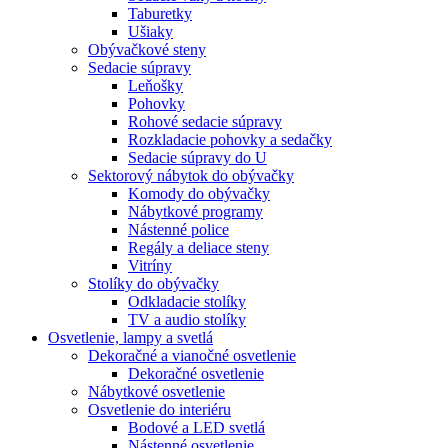
Taburetky
Ušiaky
Obývačkové steny
Sedacie súpravy
Leňošky
Pohovky
Rohové sedacie súpravy
Rozkladacie pohovky a sedačky
Sedacie súpravy do U
Sektorový nábytok do obývačky
Komody do obývačky
Nábytkové programy
Nástenné police
Regály a deliace steny
Vitríny
Stolíky do obývačky
Odkladacie stolíky
TV a audio stolíky
Osvetlenie, lampy a svetlá
Dekoračné a vianočné osvetlenie
Dekoračné osvetlenie
Nábytkové osvetlenie
Osvetlenie do interiéru
Bodové a LED svetlá
Nástenné osvetlenie