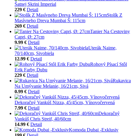
Šatnej Skrini Imperial
229 €
Detail
Stolík Z
Masívneho Dreva Mumbai Š: 115cm
269 €
Detail
Tanier Na Cestoviny
Capri, Ø: 27cm
9.99 €
Detail
Uterák Naime,
70/140cm, Sivobiela
12.99 €
Detail
Rohový Písací Stôl
Erik Farby Dubu
229 €
Detail
Rukavica
Na Umývanie Melanie, 16/21cm, Sivá
0.99 €
Detail
Dekoračný Vankúš Nizza, 45/45cm, Vínovočervená
7.99 €
Detail
Dekoračný
Vankúš Chris Streif, 40/60cm
14.99 €
Detail
Komoda Dubai -Exklusiv
199 €
Detail