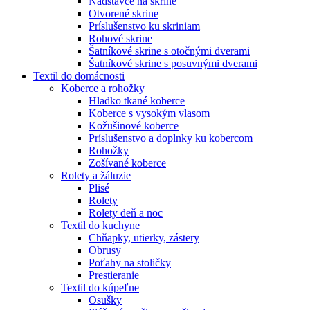
Nadstavce na skrine
Otvorené skrine
Príslušenstvo ku skriniam
Rohové skrine
Šatníkové skrine s otočnými dverami
Šatníkové skrine s posuvnými dverami
Textil do domácnosti
Koberce a rohožky
Hladko tkané koberce
Koberce s vysokým vlasom
Kožušinové koberce
Príslušenstvo a doplnky ku kobercom
Rohožky
Zošívané koberce
Rolety a žáluzie
Plisé
Rolety
Rolety deň a noc
Textil do kuchyne
Chňapky, utierky, zástery
Obrusy
Poťahy na stoličky
Prestieranie
Textil do kúpeľne
Osušky