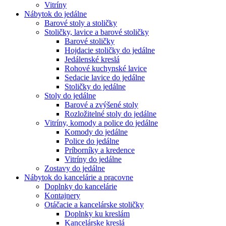
Vitríny
Nábytok do jedálne
Barové stoly a stoličky
Stoličky, lavice a barové stoličky
Barové stoličky
Hojdacie stoličky do jedálne
Jedálenské kreslá
Rohové kuchynské lavice
Sedacie lavice do jedálne
Stoličky do jedálne
Stoly do jedálne
Barové a zvýšené stoly
Rozložitelné stoly do jedálne
Vitríny, komody a police do jedálne
Komody do jedálne
Police do jedálne
Príborníky a kredence
Vitríny do jedálne
Zostavy do jedálne
Nábytok do kancelárie a pracovne
Doplnky do kancelárie
Kontajnery
Otáčacie a kancelárske stoličky
Doplnky ku kreslám
Kancelárske kreslá