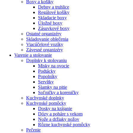
Boxy a košíky
Debny a truhlice
Regálové košíky
Skladacie boxy
Úložné boxy
Zásuvkové boxy
Ostatné organizéry
Skladovanie oblečenia
Viacúčelové vozíky
Závesné organizéry
Varenie a stolovanie
Doplnky k stolovaniu
Misky na ovocie
Podtácky
Popolníky
Servítky
Slamky na pitie
Soľničky a koreničky
Kuchynské doplnky
Kuchynské pomôcky
Dosky na krájanie
Dózy a poháre s vekom
Nože a držiaky nožov
Rôzne kuchynské pomôcky
Pečenie