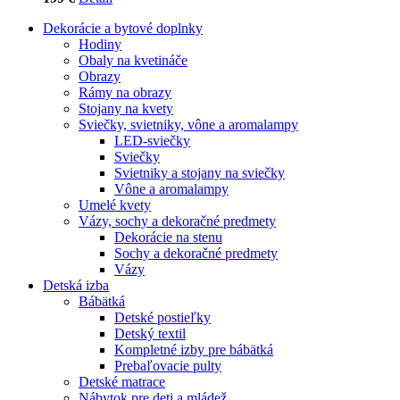
Dekorácie a bytové doplnky
Hodiny
Obaly na kvetináče
Obrazy
Rámy na obrazy
Stojany na kvety
Sviečky, svietniky, vône a aromalampy
LED-sviečky
Sviečky
Svietniky a stojany na sviečky
Vône a aromalampy
Umelé kvety
Vázy, sochy a dekoračné predmety
Dekorácie na stenu
Sochy a dekoračné predmety
Vázy
Detská izba
Bábätká
Detské postieľky
Detský textil
Kompletné izby pre bábätká
Prebaľovacie pulty
Detské matrace
Nábytok pre deti a mládež