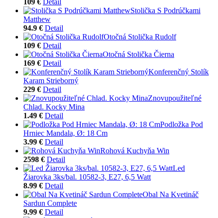
109 €
Detail
Stolička S Podrúčkami
Matthew
94.9 €
Detail
Otočná Stolička Rudolf
109 €
Detail
Otočná Stolička Čierna
169 €
Detail
Konferenčný Stolík
Karam Strieborný
229 €
Detail
Znovupoužiteľné
Chlad. Kocky Mina
1.49 €
Detail
Podložka Pod
Hrniec Mandala, Ø: 18 Cm
3.99 €
Detail
Rohová Kuchyňa Win
2598 €
Detail
Led
Žiarovka 3ks/bal. 10582-3, E27, 6,5 Watt
8.99 €
Detail
Obal Na Kvetináč
Sardun Complete
9.99 €
Detail