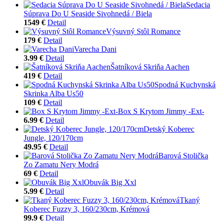
Sedacia
Súprava Do U Seaside Sivohnedá / Biela
1549 €
Detail
Výsuvný Stôl Romance
179 €
Detail
Varecha Dani
3.99 €
Detail
Šatníková Skriňa Aachen
419 €
Detail
Spodná Kuchynská
Skrinka Alba Us50
109 €
Detail
Box S Krytom Jimmy -Ext-
6.99 €
Detail
Detský Koberec
Jungle, 120/170cm
49.95 €
Detail
Barová Stolička
Zo Zamatu Nery Modrá
69 €
Detail
Obuvák Big Xxl
5.99 €
Detail
Tkaný
Koberec Fuzzy 3, 160/230cm, Krémová
99.9 €
Detail