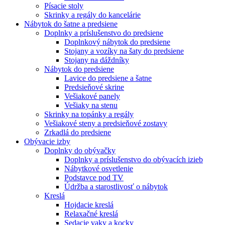
Písacie stoly
Skrinky a regály do kancelárie
Nábytok do šatne a predsiene
Doplnky a príslušenstvo do predsiene
Doplnkový nábytok do predsiene
Stojany a vozíky na šaty do predsiene
Stojany na dáždníky
Nábytok do predsiene
Lavice do predsiene a šatne
Predsieňové skrine
Vešiakové panely
Vešiaky na stenu
Skrinky na topánky a regály
Vešiakové steny a predsieňové zostavy
Zrkadlá do predsiene
Obývacie izby
Doplnky do obývačky
Doplnky a príslušenstvo do obývacích izieb
Nábytkové osvetlenie
Podstavce pod TV
Údržba a starostlivosť o nábytok
Kreslá
Hojdacie kreslá
Relaxačné kreslá
Sedacie vaky a kocky