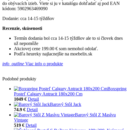
do obývacích izieb. Viete si ju v katalógu dohľadať aj pod EAN
kódom: 5902963469090
Dodanie: cca 14-15 týždňov
Recenzie, skúsenosti
Termín dodania bol cca 14-15 týždňov ale to si človek dnes
už nepomôže
Akciovej cene 199.00 € som nemohol odolať.
Podľa heureky najlacnejšie na moebelix.sk
info_outline
Viac info o produkte
Podobné produkty
Boxspring
Posteľ Calgary Antracit 180x200 Cm
1049 €
Detail
Barový Stôl Jack
74.9 €
Detail
Barový Stôl Z Masívu
Vintage
519 €
Detail