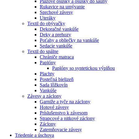
Plážové osušky a osušky do sauny
Rukavice na umývanie
Sprchové závesy
Uteráky
Textil do obývačky
Dekoračné vankúše
Deky a prehozy
Poťahy a obliečky na vankúše
Sedacie vankúše
Textil do spálne
Chrániče matraca
Paplóny
Paplóny so syntetickou výplňou
Plachty
Posteľná bielizeň
Sada lôžkovín
Vankúše
Závesy a záclony
Garniže a tyče na záclony
Hotové závesy
Príslušenstvo k závesom
Strapcové a nitkové záclony
Záclony
Zatemňovacie závesy
Triedenie a úschova