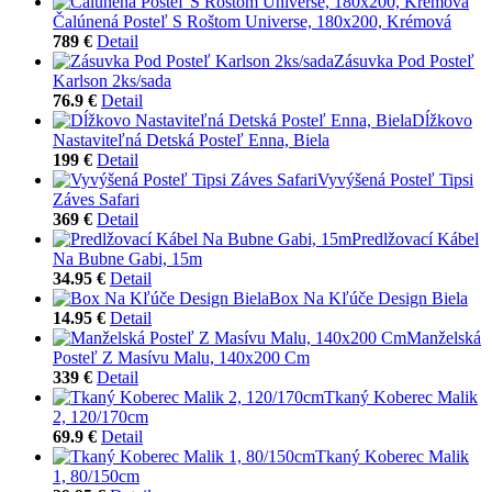
Čalúnená Posteľ S Roštom Universe, 180x200, Krémová
789 €
Detail
Zásuvka Pod Posteľ
Karlson 2ks/sada
76.9 €
Detail
Dĺžkovo
Nastaviteľná Detská Posteľ Enna, Biela
199 €
Detail
Vyvýšená Posteľ Tipsi
Záves Safari
369 €
Detail
Predlžovací Kábel
Na Bubne Gabi, 15m
34.95 €
Detail
Box Na Kľúče Design Biela
14.95 €
Detail
Manželská
Posteľ Z Masívu Malu, 140x200 Cm
339 €
Detail
Tkaný Koberec Malik
2, 120/170cm
69.9 €
Detail
Tkaný Koberec Malik
1, 80/150cm