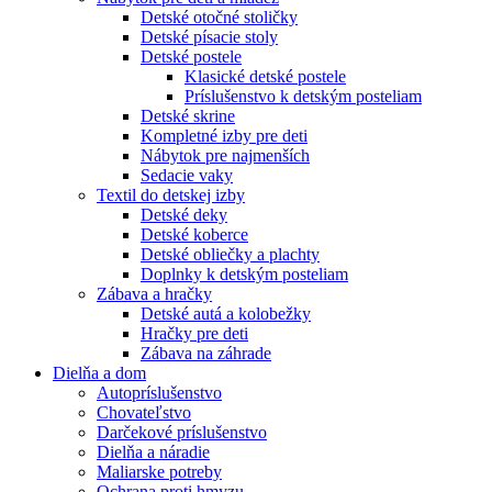
Detské otočné stoličky
Detské písacie stoly
Detské postele
Klasické detské postele
Príslušenstvo k detským posteliam
Detské skrine
Kompletné izby pre deti
Nábytok pre najmenších
Sedacie vaky
Textil do detskej izby
Detské deky
Detské koberce
Detské obliečky a plachty
Doplnky k detským posteliam
Zábava a hračky
Detské autá a kolobežky
Hračky pre deti
Zábava na záhrade
Dielňa a dom
Autopríslušenstvo
Chovateľstvo
Darčekové príslušenstvo
Dielňa a náradie
Maliarske potreby
Ochrana proti hmyzu