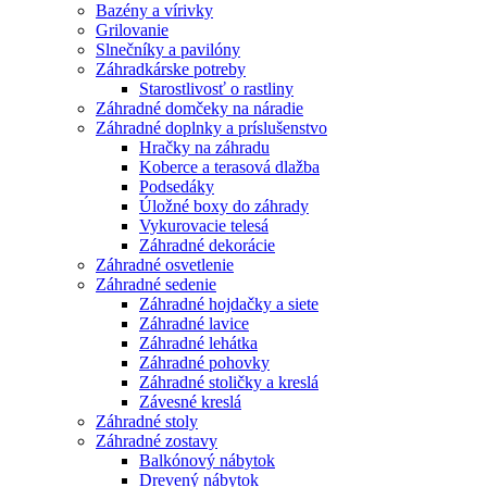
Bazény a vírivky
Grilovanie
Slnečníky a pavilóny
Záhradkárske potreby
Starostlivosť o rastliny
Záhradné domčeky na náradie
Záhradné doplnky a príslušenstvo
Hračky na záhradu
Koberce a terasová dlažba
Podsedáky
Úložné boxy do záhrady
Vykurovacie telesá
Záhradné dekorácie
Záhradné osvetlenie
Záhradné sedenie
Záhradné hojdačky a siete
Záhradné lavice
Záhradné lehátka
Záhradné pohovky
Záhradné stoličky a kreslá
Závesné kreslá
Záhradné stoly
Záhradné zostavy
Balkónový nábytok
Drevený nábytok