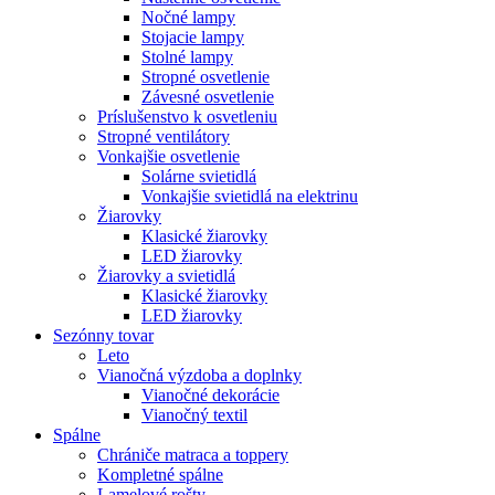
Nočné lampy
Stojacie lampy
Stolné lampy
Stropné osvetlenie
Závesné osvetlenie
Príslušenstvo k osvetleniu
Stropné ventilátory
Vonkajšie osvetlenie
Solárne svietidlá
Vonkajšie svietidlá na elektrinu
Žiarovky
Klasické žiarovky
LED žiarovky
Žiarovky a svietidlá
Klasické žiarovky
LED žiarovky
Sezónny tovar
Leto
Vianočná výzdoba a doplnky
Vianočné dekorácie
Vianočný textil
Spálne
Chrániče matraca a toppery
Kompletné spálne
Lamelové rošty