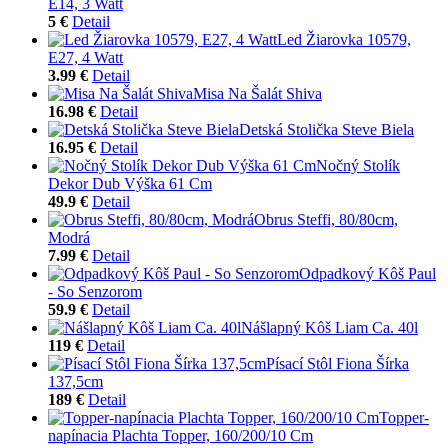
E14, 3 Watt
5 €
Detail
Led Žiarovka 10579,
E27, 4 Watt
3.99 €
Detail
Misa Na Šalát Shiva
16.98 €
Detail
Detská Stolička Steve Biela
16.95 €
Detail
Nočný Stolík
Dekor Dub Výška 61 Cm
49.9 €
Detail
Obrus Steffi, 80/80cm,
Modrá
7.99 €
Detail
Odpadkový Kôš Paul
- So Senzorom
59.9 €
Detail
Nášlapný Kôš Liam Ca. 40l
119 €
Detail
Písací Stôl Fiona Šírka
137,5cm
189 €
Detail
Topper-
napínacia Plachta Topper, 160/200/10 Cm