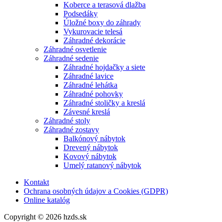
Koberce a terasová dlažba
Podsedáky
Úložné boxy do záhrady
Vykurovacie telesá
Záhradné dekorácie
Záhradné osvetlenie
Záhradné sedenie
Záhradné hojdačky a siete
Záhradné lavice
Záhradné lehátka
Záhradné pohovky
Záhradné stoličky a kreslá
Závesné kreslá
Záhradné stoly
Záhradné zostavy
Balkónový nábytok
Drevený nábytok
Kovový nábytok
Umelý ratanový nábytok
Kontakt
Ochrana osobných údajov a Cookies (GDPR)
Online katalóg
Copyright © 2026 hzds.sk