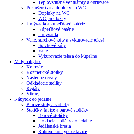
Teplovzdušné ventilátory a ohrievače
Príslušenstvo a doplnky na WC
Doplnky na WC
WC predložky
Umývadlá a kúpeľňové batérie
Kúpeľňové batérie
Umývadlá
Vane, sprchové kúty a vykurovacie telesá
Sprchové kúty
Vane
Vykurovacie telesá do kúpeľne
Malý nábytok
Komody
Kozmetické stolíky
Nástenné regály
Odkladacie stolíky
Regály
Vitríny
Nábytok do jedálne
Barové stoly a stoličky
Stoličky, lavice a barové stoličky
Barové stoličky
Hojdacie stoličky do jedálne
Jedálenské kreslá
Rohové kuchynské lavice