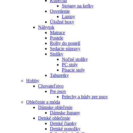
Kúpeľňa
Stojany na kefky
Osvetlenie
Lampy
Úložné boxy
Nábytok
Matrace
Postele
Rošty do postelí
Sedacie súpravy
Stolíky
Nočné stolíky
PC stoly
Písacie stoly
Taburetky
Hobby
Chovateľstvo
Pre psov
Pelechy a búdy pre psov
Oblečenie a móda
Dámske oblečenie
Dámske župany
Detské oblečenie
Detské čiapky
Detské ponožky