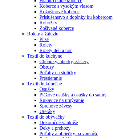
Hladko tkané koberce
Koberce s vysokým vlasom
Kožušinové koberce
Príslušenstvo a doplnky ku kobercom
Rohožky
Zošívané koberce
Rolety a žáluzie
Plisé
Rolety
Rolety deň a noc
Textil do kuchyne
Chňapky, utierky, zástery
Obrusy
Poťahy na stoličky
Prestieranie
Textil do kúpeľne
Osušky
Plážové osušky a osušky do sauny
Rukavice na umývanie
Sprchové závesy
Uteráky
Textil do obývačky
Dekoračné vankúše
Deky a prehozy
Poťahy a obliečky na vankúše