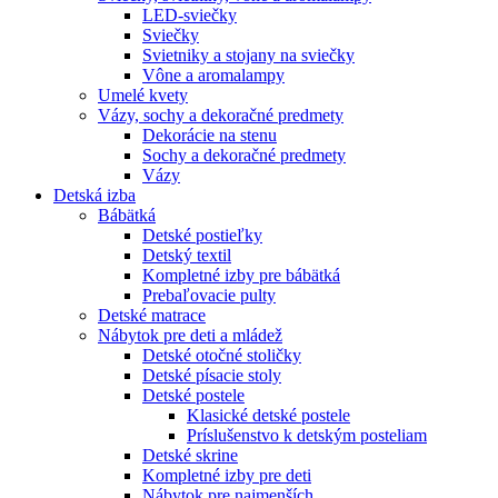
LED-sviečky
Sviečky
Svietniky a stojany na sviečky
Vône a aromalampy
Umelé kvety
Vázy, sochy a dekoračné predmety
Dekorácie na stenu
Sochy a dekoračné predmety
Vázy
Detská izba
Bábätká
Detské postieľky
Detský textil
Kompletné izby pre bábätká
Prebaľovacie pulty
Detské matrace
Nábytok pre deti a mládež
Detské otočné stoličky
Detské písacie stoly
Detské postele
Klasické detské postele
Príslušenstvo k detským posteliam
Detské skrine
Kompletné izby pre deti
Nábytok pre najmenších