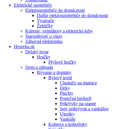
Elektrické spotrebiče
Elektrospotrebiče do domácnosti
Dalšie elektrospotrebiče do domácnosti
Vysávače
Žehličky
Kúrenie, ventilátory a elektrické krby
Starostlivosť o vlasy
Zábavná elektronika
Heureka.sk
Detský tovar
Hračky
Plyšové hračky
Dom a záhrada
Bývanie a doplnky
Bytový textil
Chrániče na matrace
Deky
Plachty
Posteľná bielizeň
Prikrývky na spanie
Sety prikrývok a vankúšov
Uteráky
Vankúše
Koberce a koberčeky