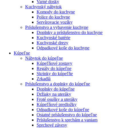
Varné dosky
Kuchynský nábytok
Komody do kuchyne
Police do kuchyne
Servírovacie vozíky
Príslušenstvo a vybavenie kuchyne
Doplnky a príslušenstvo do kuchyne
Kuchynské batérie
Kuchynské drezy
Odpadkové koše do kuchyne
Kúpeľne
Nábytok do kúpeľne
Kúpeľňové zostavy
Regály do kúpeľne
Skrinky do kúpeľňe
Zrkadlá
Príslušenstvo a doplnky do kúpeľne
Doplnky do kúpeľne
Držiaky na uteráky
Froté osušky a uteráky
Kúpeľňové predložky
Odpadkové koše do kúpeľne
Ostatné príslušenstvo do kúpeľne
Príslušenstvo k sprchám a vaniam
Sprchové závesy