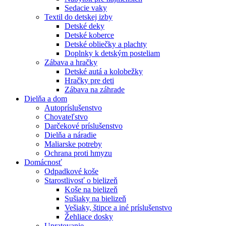
Sedacie vaky
Textil do detskej izby
Detské deky
Detské koberce
Detské obliečky a plachty
Doplnky k detským posteliam
Zábava a hračky
Detské autá a kolobežky
Hračky pre deti
Zábava na záhrade
Dielňa a dom
Autopríslušenstvo
Chovateľstvo
Darčekové príslušenstvo
Dielňa a náradie
Maliarske potreby
Ochrana proti hmyzu
Domácnosť
Odpadkové koše
Starostlivosť o bielizeň
Koše na bielizeň
Sušiaky na bielizeň
Vešiaky, štipce a iné príslušenstvo
Žehliace dosky
Upratovanie