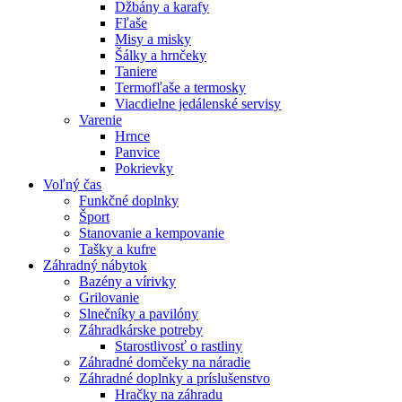
Džbány a karafy
Fľaše
Misy a misky
Šálky a hrnčeky
Taniere
Termofľaše a termosky
Viacdielne jedálenské servisy
Varenie
Hrnce
Panvice
Pokrievky
Voľný čas
Funkčné doplnky
Šport
Stanovanie a kempovanie
Tašky a kufre
Záhradný nábytok
Bazény a vírivky
Grilovanie
Slnečníky a pavilóny
Záhradkárske potreby
Starostlivosť o rastliny
Záhradné domčeky na náradie
Záhradné doplnky a príslušenstvo
Hračky na záhradu