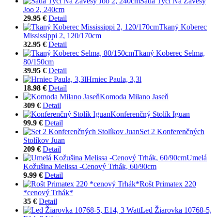
Sada Tyčí Na Závesy
Joo 2, 240cm
29.95 €
Detail
Tkaný Koberec
Mississippi 2, 120/170cm
32.95 €
Detail
Tkaný Koberec Selma,
80/150cm
39.95 €
Detail
Hrniec Paula, 3,3l
18.98 €
Detail
Komoda Milano Jaseň
309 €
Detail
Konferenčný Stolík Iguan
99.9 €
Detail
Set 2 Konferenčných
Stolíkov Juan
209 €
Detail
Umelá
Kožušina Melissa -Cenový Trhák, 60/90cm
9.99 €
Detail
Rošt Primatex 220
*cenový Trhák*
35 €
Detail
Led Žiarovka 10768-5,