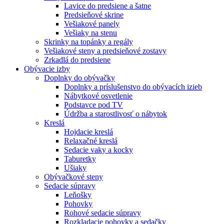
Lavice do predsiene a šatne
Predsieňové skrine
Vešiakové panely
Vešiaky na stenu
Skrinky na topánky a regály
Vešiakové steny a predsieňové zostavy
Zrkadlá do predsiene
Obývacie izby
Doplnky do obývačky
Doplnky a príslušenstvo do obývacích izieb
Nábytkové osvetlenie
Podstavce pod TV
Údržba a starostlivosť o nábytok
Kreslá
Hojdacie kreslá
Relaxačné kreslá
Sedacie vaky a kocky
Taburetky
Ušiaky
Obývačkové steny
Sedacie súpravy
Leňošky
Pohovky
Rohové sedacie súpravy
Rozkladacie pohovky a sedačky