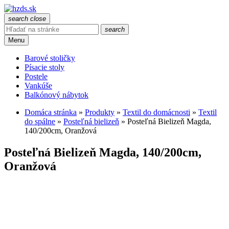
search
close
search
Menu
Barové stoličky
Písacie stoly
Postele
Vankúše
Balkónový nábytok
Domáca stránka
»
Produkty
»
Textil do domácnosti
»
Textil
do spálne
»
Posteľná bielizeň
»
Posteľná Bielizeň Magda,
140/200cm, Oranžová
Posteľná Bielizeň Magda, 140/200cm,
Oranžová