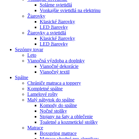
Solárne svietidlá
Vonkajšie svietidlá na elektrinu
Žiarovky
Klasické žiarovky
LED žiarovky
Žiarovky a svietidlá
Klasické žiarovky
LED žiarovky
Sezónny tovar
Leto
Vianočná výzdoba a doplnky
Vianočné dekorácie
Vianočný textil
Spálne
Chrániče matraca a toppery
Kompletné spálne
Lamelové rošty
Malý nábytok do spálne
Komody do spálne
Nočné stolíky
Stojany na šaty a oblečenie
Toaletné a kozmetické stolíky
Matrace
Boxspring matrace
Matrace vhodné pro alergikov