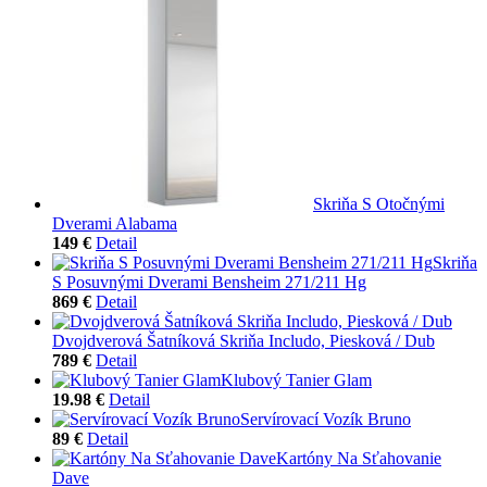
Skriňa S Otočnými
Dverami Alabama
149 €
Detail
Skriňa
S Posuvnými Dverami Bensheim 271/211 Hg
869 €
Detail
Dvojdverová Šatníková Skriňa Includo, Piesková / Dub
789 €
Detail
Klubový Tanier Glam
19.98 €
Detail
Servírovací Vozík Bruno
89 €
Detail
Kartóny Na Sťahovanie
Dave