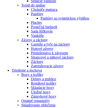
Sedacie vankúše
Textil do spálne
Chrániče matraca
Paplóny
Paplóny so syntetickou výplňou
Plachty
Posteľná bielizeň
Sada lôžkovín
Vankúše
Závesy a záclony
Garniže a tyče na záclony
Hotové závesy
Príslušenstvo k závesom
Strapcové a nitkové záclony
Záclony
Zatemňovacie závesy
Triedenie a úschova
Boxy a košíky
Debny a truhlice
Regálové košíky
Skladacie boxy
Úložné boxy
Zásuvkové boxy
Ostatné organizéry
Skladovanie oblečenia