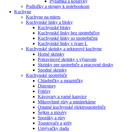
Pyžamká a košieľky
Podložky a stojany k notebookom
Kuchyne
Kuchyne na mieru
Kuchynské linky a bloky
Kuchynské bloky
Kuchynské linky bez spotrebičov
Kuchynské linky so spotrebičmi
Kuchynské linky v tvare L
Kuchynské skrinky a sektorové kuchyne
Horné skrinky
Potravinové skrinky s výsuvom
Skrinky pre spotrebiče a pracovné dosky
Spodné skrinky
Kuchynské spotrebiče
Chladničky a mrazničky
Digestory
Fritézy
Kávovary a varné kanvice
Mikrovlnné rúry a minipekárne
Ostatné kuchynské elektrospotrebiče
Šejkre a mixéry
Sporáky a rúry
Toustovače a grily
Umývačky riadu