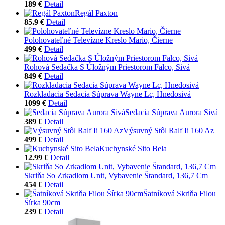
189 €
Detail
Regál Paxton
85.9 €
Detail
Polohovateľné Televízne Kreslo Mario, Čierne
499 €
Detail
Rohová Sedačka S Úložným Priestorom Falco, Sivá
849 €
Detail
Rozkladacia Sedacia Súprava Wayne Lc, Hnedosivá
1099 €
Detail
Sedacia Súprava Aurora Sivá
389 €
Detail
Výsuvný Stôl Ralf Ii 160 Az
499 €
Detail
Kuchynské Sito Bela
12.99 €
Detail
Skriňa So Zrkadlom Unit, Vybavenie Štandard, 136,7 Cm
454 €
Detail
Šatníková Skriňa Filou
Šírka 90cm
239 €
Detail