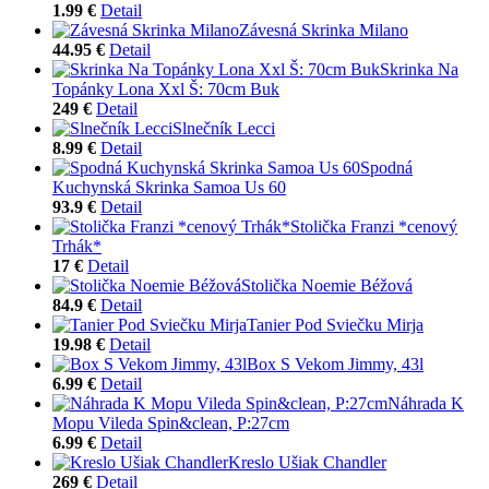
1.99 €
Detail
Závesná Skrinka Milano
44.95 €
Detail
Skrinka Na
Topánky Lona Xxl Š: 70cm Buk
249 €
Detail
Slnečník Lecci
8.99 €
Detail
Spodná
Kuchynská Skrinka Samoa Us 60
93.9 €
Detail
Stolička Franzi *cenový
Trhák*
17 €
Detail
Stolička Noemie Béžová
84.9 €
Detail
Tanier Pod Sviečku Mirja
19.98 €
Detail
Box S Vekom Jimmy, 43l
6.99 €
Detail
Náhrada K
Mopu Vileda Spin&clean, P:27cm
6.99 €
Detail
Kreslo Ušiak Chandler
269 €
Detail