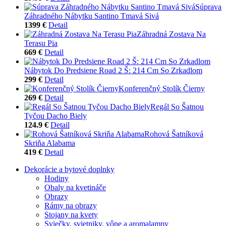
Súprava
Záhradného Nábytku Santino Tmavá Sivá
1399 €
Detail
Záhradná Zostava Na
Terasu Pia
669 €
Detail
Nábytok Do Predsiene Road 2 Š: 214 Cm So Zrkadlom
299 €
Detail
Konferenčný Stolík Čierny
269 €
Detail
Regál So Šatnou
Tyčou Dacho Biely
124.9 €
Detail
Rohová Šatníková
Skriňa Alabama
419 €
Detail
Dekorácie a bytové doplnky
Hodiny
Obaly na kvetináče
Obrazy
Rámy na obrazy
Stojany na kvety
Sviečky, svietniky, vône a aromalampy