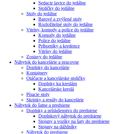
Sedacie lavice do jedálne
Stoličky do jedálne
Stoly do jedálne
Barové a zvýšené stoly
Rozložitelné stoly do jedálne
Vitríny, komody a police do jedálne
Komody do jedálne
Police do jedálne
Príborníky a kredence
Vitríny do jedálne
Zostavy do jedálne
Nábytok do kancelárie a pracovne
Doplnky do kancelárie
Kontajnery
Otáčacie a kancelárske stoličky
Doplnky ku kreslám
Kancelárske kreslá
Písacie stoly
Skrinky a regály do kancelárie
Nábytok do šatne a predsiene
Doplnky a príslušenstvo do predsiene
Doplnkový nábytok do predsiene
Stojany a vozíky na šaty do predsiene
Stojany na dáždníky
Nábytok do predsiene