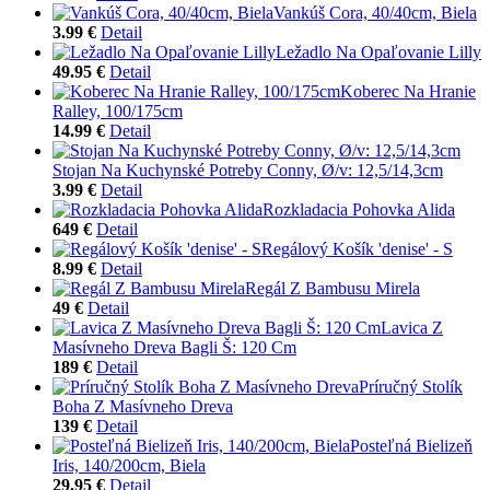
Vankúš Cora, 40/40cm, Biela
3.99 €
Detail
Ležadlo Na Opaľovanie Lilly
49.95 €
Detail
Koberec Na Hranie
Ralley, 100/175cm
14.99 €
Detail
Stojan Na Kuchynské Potreby Conny, Ø/v: 12,5/14,3cm
3.99 €
Detail
Rozkladacia Pohovka Alida
649 €
Detail
Regálový Košík 'denise' - S
8.99 €
Detail
Regál Z Bambusu Mirela
49 €
Detail
Lavica Z
Masívneho Dreva Bagli Š: 120 Cm
189 €
Detail
Príručný Stolík
Boha Z Masívneho Dreva
139 €
Detail
Posteľná Bielizeň
Iris, 140/200cm, Biela
29.95 €
Detail