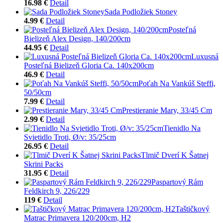
16.98 €
Detail
Sada Podložiek Stoney
4.99 €
Detail
Posteľná
Bielizeň Alex Design, 140/200cm
44.95 €
Detail
Luxusná
Posteľná Bielizeň Gloria Ca. 140x200cm
46.9 €
Detail
Poťah Na Vankúš Steffi,
50/50cm
7.99 €
Detail
Prestieranie Mary, 33/45 Cm
2.99 €
Detail
Tienidlo Na
Svietidlo Troti, Ø/v: 35/25cm
26.95 €
Detail
Tlmič Dverí K Šatnej
Skrini Packs
31.95 €
Detail
Paspartový Rám
Feldkirch 9, 226/229
119 €
Detail
Taštičkový
Matrac Primavera 120/200cm, H2