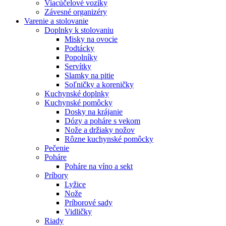
Viacúčelové vozíky
Závesné organizéry
Varenie a stolovanie
Doplnky k stolovaniu
Misky na ovocie
Podtácky
Popolníky
Servítky
Slamky na pitie
Soľničky a koreničky
Kuchynské doplnky
Kuchynské pomôcky
Dosky na krájanie
Dózy a poháre s vekom
Nože a držiaky nožov
Rôzne kuchynské pomôcky
Pečenie
Poháre
Poháre na víno a sekt
Príbory
Lyžice
Nože
Príborové sady
Vidličky
Riady