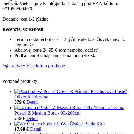
bielizeň. Viete si ju v katalógu dohľadať aj pod EAN kódom:
9010585004998
Dodanie: cca 1-2 týždne
Recenzie, skúsenosti
Termín dodania bol cca 1-2 týždne ale to si človek dnes už
nepomôže
Akciovej cene 24.95 € som nemohol odolať.
Podľa heureky najlacnejšie na moebelix.sk
info_outline
Viac info o produkte
Podobné produkty
Poschodová Posteľ
Oliver R Prírodná
579 €
Detail
Lakovaná
Posteľ Z Masívu Bora - 90x200cm
219 €
Detail
Wc Čistiaca Sada Kim
17.98 €
Detail