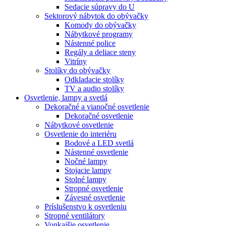
Sedacie súpravy do U
Sektorový nábytok do obývačky
Komody do obývačky
Nábytkové programy
Nástenné police
Regály a deliace steny
Vitríny
Stolíky do obývačky
Odkladacie stolíky
TV a audio stolíky
Osvetlenie, lampy a svetlá
Dekoračné a vianočné osvetlenie
Dekoračné osvetlenie
Nábytkové osvetlenie
Osvetlenie do interiéru
Bodové a LED svetlá
Nástenné osvetlenie
Nočné lampy
Stojacie lampy
Stolné lampy
Stropné osvetlenie
Závesné osvetlenie
Príslušenstvo k osvetleniu
Stropné ventilátory
Vonkajšie osvetlenie