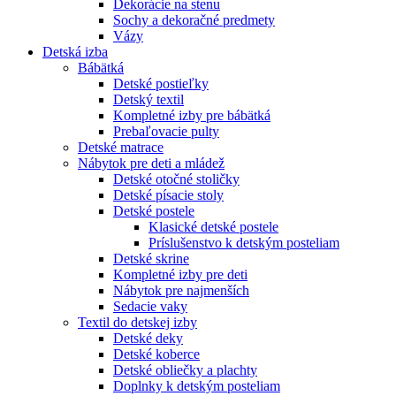
Dekorácie na stenu
Sochy a dekoračné predmety
Vázy
Detská izba
Bábätká
Detské postieľky
Detský textil
Kompletné izby pre bábätká
Prebaľovacie pulty
Detské matrace
Nábytok pre deti a mládež
Detské otočné stoličky
Detské písacie stoly
Detské postele
Klasické detské postele
Príslušenstvo k detským posteliam
Detské skrine
Kompletné izby pre deti
Nábytok pre najmenších
Sedacie vaky
Textil do detskej izby
Detské deky
Detské koberce
Detské obliečky a plachty
Doplnky k detským posteliam