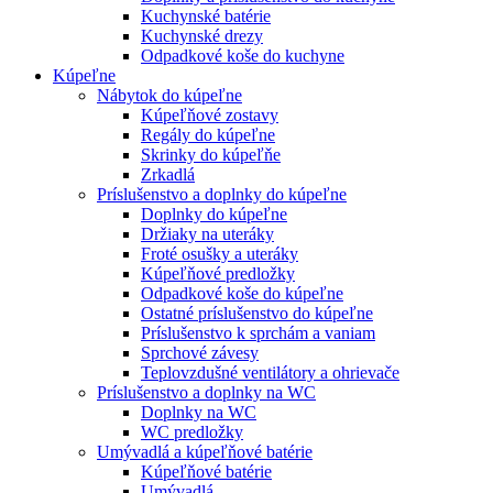
Kuchynské batérie
Kuchynské drezy
Odpadkové koše do kuchyne
Kúpeľne
Nábytok do kúpeľne
Kúpeľňové zostavy
Regály do kúpeľne
Skrinky do kúpeľňe
Zrkadlá
Príslušenstvo a doplnky do kúpeľne
Doplnky do kúpeľne
Držiaky na uteráky
Froté osušky a uteráky
Kúpeľňové predložky
Odpadkové koše do kúpeľne
Ostatné príslušenstvo do kúpeľne
Príslušenstvo k sprchám a vaniam
Sprchové závesy
Teplovzdušné ventilátory a ohrievače
Príslušenstvo a doplnky na WC
Doplnky na WC
WC predložky
Umývadlá a kúpeľňové batérie
Kúpeľňové batérie
Umývadlá