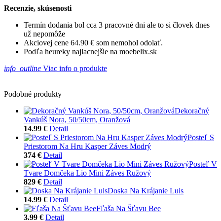
Recenzie, skúsenosti
Termín dodania bol cca 3 pracovné dni ale to si človek dnes
už nepomôže
Akciovej cene 64.90 € som nemohol odolať.
Podľa heureky najlacnejšie na moebelix.sk
info_outline
Viac info o produkte
Podobné produkty
Dekoračný
Vankúš Nora, 50/50cm, Oranžová
14.99 €
Detail
Posteľ S
Priestorom Na Hru Kasper Záves Modrý
374 €
Detail
Posteľ V
Tvare Domčeka Lio Mini Záves Ružový
829 €
Detail
Doska Na Krájanie Luis
14.99 €
Detail
Fľaša Na Šťavu Bee
3.99 €
Detail