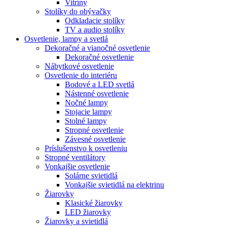
Vitríny
Stolíky do obývačky
Odkladacie stolíky
TV a audio stolíky
Osvetlenie, lampy a svetlá
Dekoračné a vianočné osvetlenie
Dekoračné osvetlenie
Nábytkové osvetlenie
Osvetlenie do interiéru
Bodové a LED svetlá
Nástenné osvetlenie
Nočné lampy
Stojacie lampy
Stolné lampy
Stropné osvetlenie
Závesné osvetlenie
Príslušenstvo k osvetleniu
Stropné ventilátory
Vonkajšie osvetlenie
Solárne svietidlá
Vonkajšie svietidlá na elektrinu
Žiarovky
Klasické žiarovky
LED žiarovky
Žiarovky a svietidlá