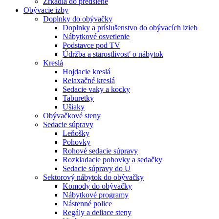
Zrkadlá do predsiene
Obývacie izby
Doplnky do obývačky
Doplnky a príslušenstvo do obývacích izieb
Nábytkové osvetlenie
Podstavce pod TV
Údržba a starostlivosť o nábytok
Kreslá
Hojdacie kreslá
Relaxačné kreslá
Sedacie vaky a kocky
Taburetky
Ušiaky
Obývačkové steny
Sedacie súpravy
Leňošky
Pohovky
Rohové sedacie súpravy
Rozkladacie pohovky a sedačky
Sedacie súpravy do U
Sektorový nábytok do obývačky
Komody do obývačky
Nábytkové programy
Nástenné police
Regály a deliace steny