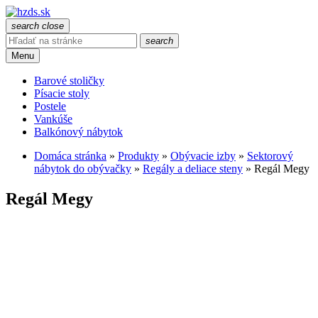
search
close
search
Menu
Barové stoličky
Písacie stoly
Postele
Vankúše
Balkónový nábytok
Domáca stránka
»
Produkty
»
Obývacie izby
»
Sektorový
nábytok do obývačky
»
Regály a deliace steny
»
Regál Megy
Regál Megy