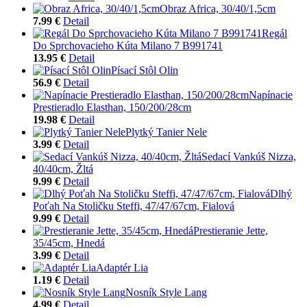
Obraz Africa, 30/40/1,5cm
7.99 €
Detail
Regál
Do Sprchovacieho Kúta Milano 7 B991741
13.95 €
Detail
Písací Stôl Olin
56.9 €
Detail
Napínacie
Prestieradlo Elasthan, 150/200/28cm
19.98 €
Detail
Plytký Tanier Nele
3.99 €
Detail
Sedací Vankúš Nizza,
40/40cm, Žltá
9.99 €
Detail
Dlhý
Poťah Na Stoličku Steffi, 47/47/67cm, Fialová
9.99 €
Detail
Prestieranie Jette,
35/45cm, Hnedá
3.99 €
Detail
Adaptér Lia
1.19 €
Detail
Nosník Style Lang
4.99 €
Detail