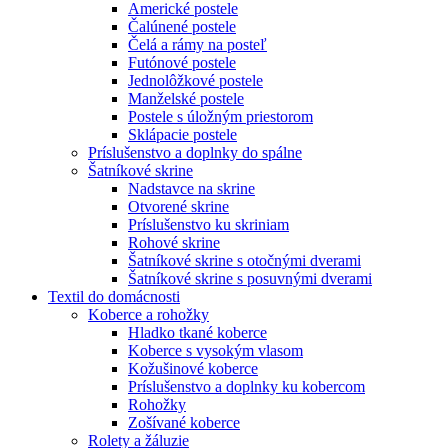
Americké postele
Čalúnené postele
Čelá a rámy na posteľ
Futónové postele
Jednolôžkové postele
Manželské postele
Postele s úložným priestorom
Sklápacie postele
Príslušenstvo a doplnky do spálne
Šatníkové skrine
Nadstavce na skrine
Otvorené skrine
Príslušenstvo ku skriniam
Rohové skrine
Šatníkové skrine s otočnými dverami
Šatníkové skrine s posuvnými dverami
Textil do domácnosti
Koberce a rohožky
Hladko tkané koberce
Koberce s vysokým vlasom
Kožušinové koberce
Príslušenstvo a doplnky ku kobercom
Rohožky
Zošívané koberce
Rolety a žáluzie