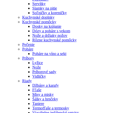
Servítky
Slamky na pitie
Soľničky a koreničky
Kuchynské doplnky
Kuchynské pomôcky
Dosky na krájanie
Dózy a poháre s vekom
Nože a držiaky nožov
Rôzne kuchynské pomôcky
Pečenie
Poháre
Poháre na víno a sekt
Príbory
Lyžice
Nože
Príborové sady
Vidličky
Riady
Džbány a karafy
Fľaše
Misy a misky
Šálky a hrnčeky
Taniere
Termofľaše a termosky
Viacdielne jedálenské servisy