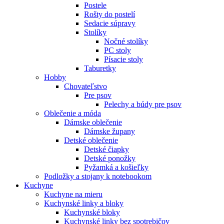
Postele
Rošty do postelí
Sedacie súpravy
Stolíky
Nočné stolíky
PC stoly
Písacie stoly
Taburetky
Hobby
Chovateľstvo
Pre psov
Pelechy a búdy pre psov
Oblečenie a móda
Dámske oblečenie
Dámske župany
Detské oblečenie
Detské čiapky
Detské ponožky
Pyžamká a košieľky
Podložky a stojany k notebookom
Kuchyne
Kuchyne na mieru
Kuchynské linky a bloky
Kuchynské bloky
Kuchynské linky bez spotrebičov