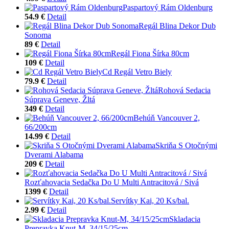
Paspartový Rám Oldenburg
54.9 €
Detail
Regál Blina Dekor Dub
Sonoma
89 €
Detail
Regál Fiona Šírka 80cm
109 €
Detail
Cd Regál Vetro Biely
79.9 €
Detail
Rohová Sedacia
Súprava Geneve, Žltá
349 €
Detail
Behúň Vancouver 2,
66/200cm
14.99 €
Detail
Skriňa S Otočnými
Dverami Alabama
209 €
Detail
Rozťahovacia Sedačka Do U Multi Antracitová / Sivá
1399 €
Detail
Servítky Kai, 20 Ks/bal.
2.99 €
Detail
Skladacia
Prepravka Knut-M, 34/15/25cm