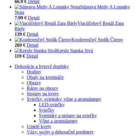
66.9 €
Detail
Súprava Metly A Lopatky
Nora
7.99 €
Detail
Viacúčelový Regál Zara
Biely
139 €
Detail
Konferenčný Stolík Čierny
269 €
Detail
Kreslo Stanka Sivá
119 €
Detail
Dekorácie a bytové doplnky
Hodiny
Obaly na kvetináče
Obrazy
Rámy na obrazy
Stojany na kvety
Sviečky, svietniky, vône a aromalampy
LED-sviečky
Sviečky
Svietniky a stojany na sviečky
Vône a aromalampy
Umelé kvety
Vázy, sochy a dekoračné predmety