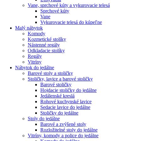
Vane, sprchové kúty a vykurovacie telesá
Sprchové kúty
Vane
Vykurovacie telesá do kúpeľne
Malý nábytok
Komody
Kozmetické stolíky
Nástenné regály
Odkladacie stolíky
Regály
Vitríny
Nábytok do jedálne
Barové stoly a stoličky
Stoličky, lavice a barové stoličky
Barové stoličky
Hojdacie stoličky do jedálne
Jedálenské kreslá
Rohové kuchynské lavice
Sedacie lavice do jedálne
Stoličky do jedálne
Stoly do jedálne
Barové a zvýšené stoly
Rozložitelné stoly do jedálne
Vitríny, komody a police do jedálne