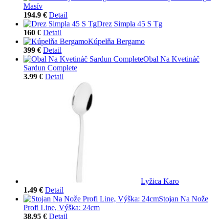
Masív
194.9 €
Detail
Drez Simpla 45 S Tg
160 €
Detail
Kúpelňa Bergamo
399 €
Detail
Obal Na Kvetináč
Sardun Complete
3.99 €
Detail
Lyžica Karo
1.49 €
Detail
Stojan Na Nože
Profi Line, Výška: 24cm
38.95 €
Detail