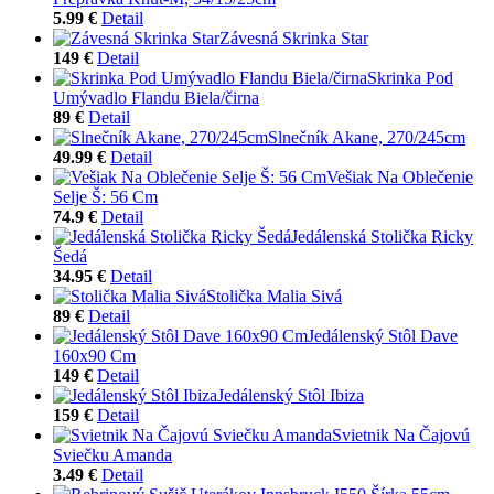
5.99 €
Detail
Závesná Skrinka Star
149 €
Detail
Skrinka Pod
Umývadlo Flandu Biela/čirna
89 €
Detail
Slnečník Akane, 270/245cm
49.99 €
Detail
Vešiak Na Oblečenie
Selje Š: 56 Cm
74.9 €
Detail
Jedálenská Stolička Ricky
Šedá
34.95 €
Detail
Stolička Malia Sivá
89 €
Detail
Jedálenský Stôl Dave
160x90 Cm
149 €
Detail
Jedálenský Stôl Ibiza
159 €
Detail
Svietnik Na Čajovú
Sviečku Amanda
3.49 €
Detail