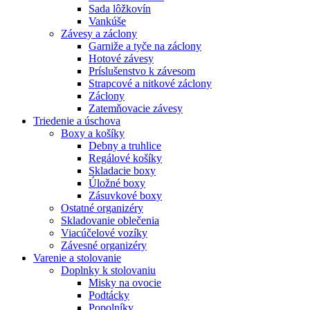
Sada lôžkovín
Vankúše
Závesy a záclony
Garniže a tyče na záclony
Hotové závesy
Príslušenstvo k závesom
Strapcové a nitkové záclony
Záclony
Zatemňovacie závesy
Triedenie a úschova
Boxy a košíky
Debny a truhlice
Regálové košíky
Skladacie boxy
Úložné boxy
Zásuvkové boxy
Ostatné organizéry
Skladovanie oblečenia
Viacúčelové vozíky
Závesné organizéry
Varenie a stolovanie
Doplnky k stolovaniu
Misky na ovocie
Podtácky
Popolníky