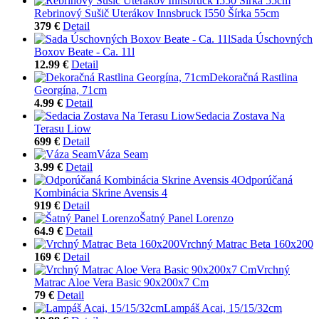
Rebrinový Sušič Uterákov Innsbruck I550 Šírka 55cm
379 €
Detail
Sada Úschovných
Boxov Beate - Ca. 11l
12.99 €
Detail
Dekoračná Rastlina
Georgína, 71cm
4.99 €
Detail
Sedacia Zostava Na
Terasu Liow
699 €
Detail
Váza Seam
3.99 €
Detail
Odporúčaná
Kombinácia Skrine Avensis 4
919 €
Detail
Šatný Panel Lorenzo
64.9 €
Detail
Vrchný Matrac Beta 160x200
169 €
Detail
Vrchný
Matrac Aloe Vera Basic 90x200x7 Cm
79 €
Detail
Lampáš Acai, 15/15/32cm