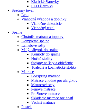
Klasické žiarovky
LED žiarovky
Sezónny tovar
Leto
Vianočná výzdoba a doplnky
Vianočné dekorácie
Vianočný textil
Spálne
Chrániče matraca a toppery
Kompletné spálne
Lamelové rošty
Malý nábytok do spálne
Komody do spálne
Nočné stolíky
Stojany na šaty a oblečenie
Toaletné a kozmetické stolíky
Matrace
Boxspring matrace
Matrace vhodné pro alergikov
Matracové sety
Penové matrace
Pružinové matrace
Skladacie matrace pre hostí
Vrchné matrace
Postele