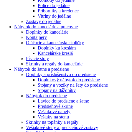
Komody do jedálne
Police do jedálne
Príborníky a kredence
Vitríny do jedálne
Zostavy do jedálne
Nábytok do kancelárie a pracovne
Doplnky do kancelárie
Kontajnery
Otáčacie a kancelárske stoličky
Doplnky ku kreslám
Kancelárske kreslá
Písacie stoly
Skrinky a regály do kancelárie
Nábytok do šatne a predsiene
Doplnky a príslušenstvo do predsiene
Doplnkový nábytok do predsiene
Stojany a vozíky na šaty do predsiene
Stojany na dáždníky
Nábytok do predsiene
Lavice do predsiene a šatne
Predsieňové skrine
Vešiakové panely
Vešiaky na stenu
Skrinky na topánky a regály
Vešiakové steny a predsieňové zostavy