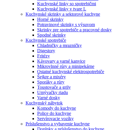
Kuchynské linky so spotrebičmi
Kuchynské linky v tvare L
Kuchynské skrinky a sektorové kuchyne
Horné skrinky
Potravinové skrinky s výsuvom
Skrinky pre spotrebiče a pracovné dosky
Spodné skrinky
Kuchynské spotrebiče
Chladničky a mrazničky
Digestory
Fritézy
Kávovary a varné kanvice
Mikrovlnné rúry a minipekárne
Ostatné kuchynské elektrospotrebiče
Šejkre a mixéry
Sporáky a rúry
Toustovače a grily
Umývačky riadu
Varné dosky
Kuchynský nábytok
Komody do kuchyne
Police do kuchyne
Servírovacie vozíky
Príslušenstvo a vybavenie kuchyne
Doplnky a príslušenstvo do kuchyne