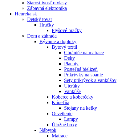
Starostlivosť o vlasy
Zábavná elektronika
Heureka.sk
Detský tovar
Hračky
Plyšové hračky
Dom a záhrada
Bývanie a doplnky
Bytový textil
Chrániče na matrace
Deky
Plachty
Posteľná bielizeň
Prikrývky na spanie
Sety prikrývok a vankúšov
Uteráky
Vankúše
Koberce a koberčeky
Kúpeľňa
Stojany na kefky
Osvetlenie
Lampy
Úložné boxy
Nábytok
Matrace