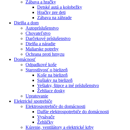
Zábava a hračky
Detské autá a kolobežky
Hračky pre deti
Zábava na záhrade
Dielňa a dom
Autopríslušenstvo
Chovateľstvo
Darčekové príslušenstvo
Dielňa a náradie
Maliarske potreby
Ochrana proti hmyzu
Domácnosť
Odpadkové koše
Starostlivosť o bielizeň
Koše na bielizeň
Sušiaky na bielizeň
Vešiaky, štipce a iné príslušenstvo
Žehliace dosky
Upratovanie
Elektrické spotrebiče
Elektrospotrebiče do domácnosti
Dalšie elektrospotrebiče do domácnosti
Vysávače
Žehličky
Kúrenie, ventilátory a elektrické krby