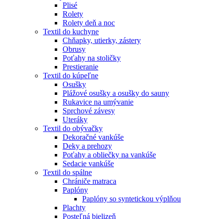
Plisé
Rolety
Rolety deň a noc
Textil do kuchyne
Chňapky, utierky, zástery
Obrusy
Poťahy na stoličky
Prestieranie
Textil do kúpeľne
Osušky
Plážové osušky a osušky do sauny
Rukavice na umývanie
Sprchové závesy
Uteráky
Textil do obývačky
Dekoračné vankúše
Deky a prehozy
Poťahy a obliečky na vankúše
Sedacie vankúše
Textil do spálne
Chrániče matraca
Paplóny
Paplóny so syntetickou výplňou
Plachty
Posteľná bielizeň