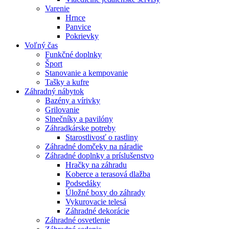
Varenie
Hrnce
Panvice
Pokrievky
Voľný čas
Funkčné doplnky
Šport
Stanovanie a kempovanie
Tašky a kufre
Záhradný nábytok
Bazény a vírivky
Grilovanie
Slnečníky a pavilóny
Záhradkárske potreby
Starostlivosť o rastliny
Záhradné domčeky na náradie
Záhradné doplnky a príslušenstvo
Hračky na záhradu
Koberce a terasová dlažba
Podsedáky
Úložné boxy do záhrady
Vykurovacie telesá
Záhradné dekorácie
Záhradné osvetlenie