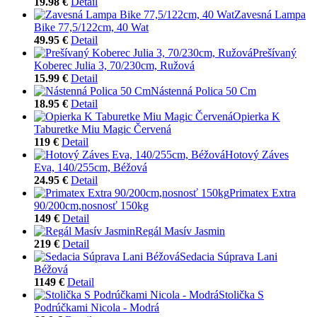
19.98 €
Detail
Zavesná Lampa
Bike 77,5/122cm, 40 Wat
49.95 €
Detail
Prešívaný
Koberec Julia 3, 70/230cm, Ružová
15.99 €
Detail
Nástenná Polica 50 Cm
18.95 €
Detail
Opierka K
Taburetke Miu Magic Červená
119 €
Detail
Hotový Záves
Eva, 140/255cm, Béžová
24.95 €
Detail
Primatex Extra
90/200cm,nosnosť 150kg
149 €
Detail
Regál Masív Jasmin
219 €
Detail
Sedacia Súprava Lani
Béžová
1149 €
Detail
Stolička S
Podrúčkami Nicola - Modrá