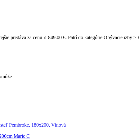
jšie predáva za cenu ⭐ 849.00 €. Patrí do kategórie Obývacie izby > K
pomôže
steľ Pembroke, 180x200, Vínová
x200cm Maric C