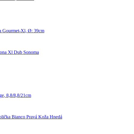
ka Gourmet-Xl, Ø: 39cm
Lona Xl Dub Sonoma
ge, 8,8/8,8/21cm
tolička Bianco Pravá Koža Hnedá