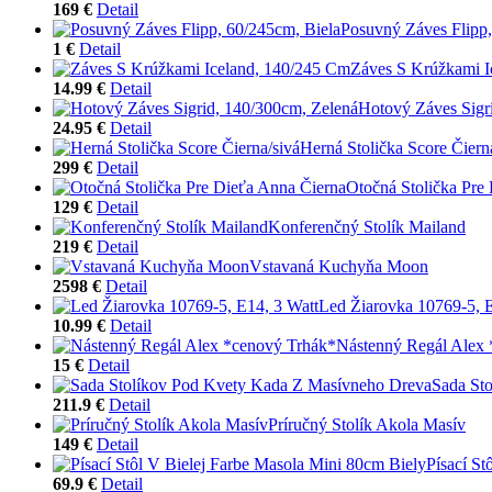
169 €
Detail
Posuvný Záves Flipp,
1 €
Detail
Záves S Krúžkami I
14.99 €
Detail
Hotový Záves Sigr
24.95 €
Detail
Herná Stolička Score Čiern
299 €
Detail
Otočná Stolička Pre
129 €
Detail
Konferenčný Stolík Mailand
219 €
Detail
Vstavaná Kuchyňa Moon
2598 €
Detail
Led Žiarovka 10769-5, E
10.99 €
Detail
Nástenný Regál Alex
15 €
Detail
Sada St
211.9 €
Detail
Príručný Stolík Akola Masív
149 €
Detail
Písací St
69.9 €
Detail