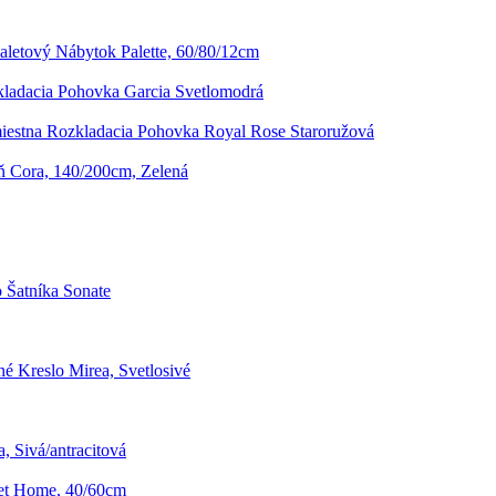
aletový Nábytok Palette, 60/80/12cm
ladacia Pohovka Garcia Svetlomodrá
iestna Rozkladacia Pohovka Royal Rose Staroružová
eň Cora, 140/200cm, Zelená
 Šatníka Sonate
é Kreslo Mirea, Svetlosivé
, Sivá/antracitová
t Home, 40/60cm