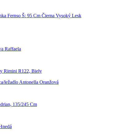
inka Fernso Š: 95 Cm Čierna Vysoký Lesk
a Raffaela
y Rimini R122, Biely
a/ležadlo Antonella Oranžová
drian, 135/245 Cm
 Hnedá