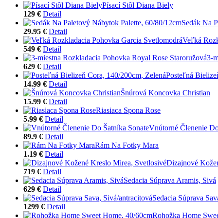
Písací Stôl Diana Biely
129 €
Detail
Sedák Na P
29.95 €
Detail
Veľká Rozk
549 €
Detail
3-m
629 €
Detail
Posteľná Bieliz
14.99 €
Detail
Šnúrová Koncovka Christian
15.99 €
Detail
Riasiaca Spona Rose
5.99 €
Detail
Vnútorné Členenie Do
89.9 €
Detail
Rám Na Fotky Mara
1.19 €
Detail
Dizajnové Kožen
719 €
Detail
Sedacia Súprava Aramis, Sivá
629 €
Detail
Sedacia Súprava Sava
1299 €
Detail
Rohožka Home Swee