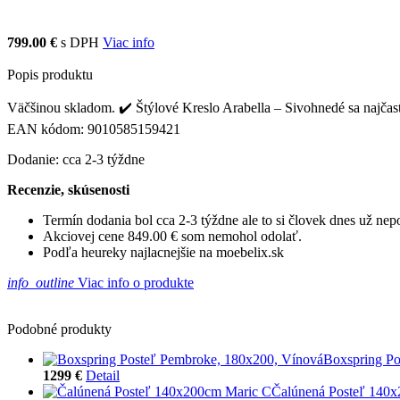
799.00 €
s DPH
Viac info
Popis produktu
Väčšinou skladom. ✔️ Štýlové Kreslo Arabella – Sivohnedé sa najčaste
EAN kódom: 9010585159421
Dodanie: cca 2-3 týždne
Recenzie, skúsenosti
Termín dodania bol cca 2-3 týždne ale to si človek dnes už ne
Akciovej cene 849.00 € som nemohol odolať.
Podľa heureky najlacnejšie na moebelix.sk
info_outline
Viac info o produkte
Podobné produkty
Boxspring Po
1299 €
Detail
Čalúnená Posteľ 140