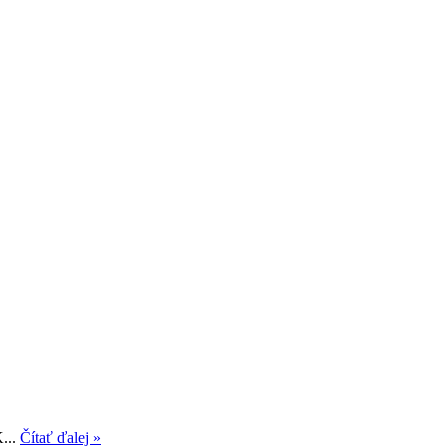
K...
Čítať ďalej »