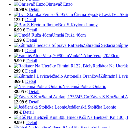
Ohrievač Enzo
19.98 €
Detail
Tv - Skr
122 €
Detail
Box S Krytom Jimmy
6.99 €
Detail
Umelá Ruža 46cm
1.99 €
Detail
Záhradná Sedacia Súprav
699 €
Detail
Vankúš Aloe Vera, 70/90cm
9.99 €
Detail
Radiátor Na Uterák
299 €
Detail
Záhradná Lavic
369 €
Detail
Nástenná Polica Ontario
38.95 €
Detail
Záves S Krúžkami A
12.99 €
Detail
Jedálenská Stolička Leonie
99 €
Detail
Kôš Na Bielizeň Knit 30l,
9.99 €
Detail
Obal Na Kvetináč Peyo I