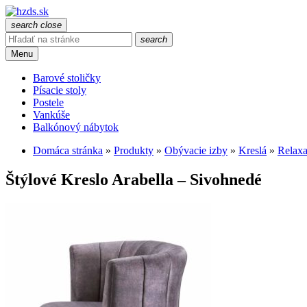
search
close
search
Menu
Barové stoličky
Písacie stoly
Postele
Vankúše
Balkónový nábytok
Domáca stránka
»
Produkty
»
Obývacie izby
»
Kreslá
»
Relaxa
Štýlové Kreslo Arabella – Sivohnedé