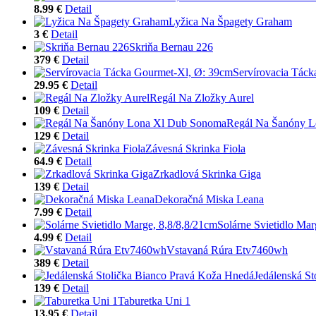
8.99 €
Detail
Lyžica Na Špagety Graham
3 €
Detail
Skriňa Bernau 226
379 €
Detail
Servírovacia Tác
29.95 €
Detail
Regál Na Zložky Aurel
109 €
Detail
Regál Na Šanóny 
129 €
Detail
Závesná Skrinka Fiola
64.9 €
Detail
Zrkadlová Skrinka Giga
139 €
Detail
Dekoračná Miska Leana
7.99 €
Detail
Solárne Svietidlo Mar
4.99 €
Detail
Vstavaná Rúra Etv7460wh
389 €
Detail
Jedálenská S
139 €
Detail
Taburetka Uni 1
13.95 €
Detail