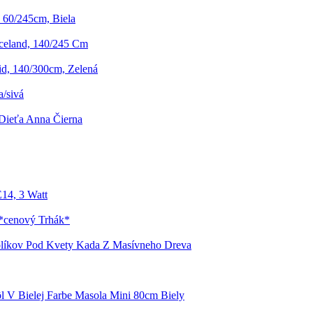
 60/245cm, Biela
celand, 140/245 Cm
id, 140/300cm, Zelená
a/sivá
 Dieťa Anna Čierna
14, 3 Watt
 *cenový Trhák*
olíkov Pod Kvety Kada Z Masívneho Dreva
ôl V Bielej Farbe Masola Mini 80cm Biely