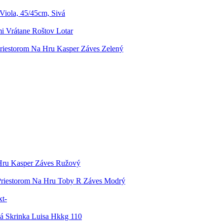
iola, 45/45cm, Sivá
i Vrátane Roštov Lotar
Priestorom Na Hru Kasper Záves Zelený
 Hru Kasper Záves Ružový
Priestorom Na Hru Toby R Záves Modrý
t-
 Skrinka Luisa Hkkg 110