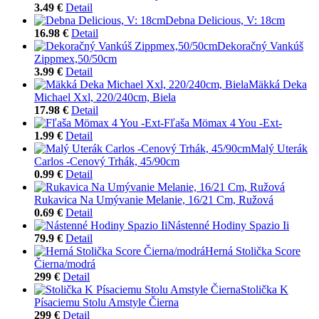
3.49 €
Detail
Debna Delicious, V: 18cm
16.98 €
Detail
Dekoračný Vankúš
Zippmex,50/50cm
3.99 €
Detail
Mäkká Deka
Michael Xxl, 220/240cm, Biela
17.98 €
Detail
Fľaša Mömax 4 You -Ext-
1.99 €
Detail
Malý Uterák
Carlos -Cenový Trhák, 45/90cm
0.99 €
Detail
Rukavica Na Umývanie Melanie, 16/21 Cm, Ružová
0.69 €
Detail
Nástenné Hodiny Spazio Ii
79.9 €
Detail
Herná Stolička Score
Čierna/modrá
299 €
Detail
Stolička K
Písaciemu Stolu Amstyle Čierna
299 €
Detail