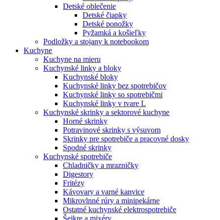
Detské oblečenie
Detské čiapky
Detské ponožky
Pyžamká a košieľky
Podložky a stojany k notebookom
Kuchyne
Kuchyne na mieru
Kuchynské linky a bloky
Kuchynské bloky
Kuchynské linky bez spotrebičov
Kuchynské linky so spotrebičmi
Kuchynské linky v tvare L
Kuchynské skrinky a sektorové kuchyne
Horné skrinky
Potravinové skrinky s výsuvom
Skrinky pre spotrebiče a pracovné dosky
Spodné skrinky
Kuchynské spotrebiče
Chladničky a mrazničky
Digestory
Fritézy
Kávovary a varné kanvice
Mikrovlnné rúry a minipekárne
Ostatné kuchynské elektrospotrebiče
Šejkre a mixéry