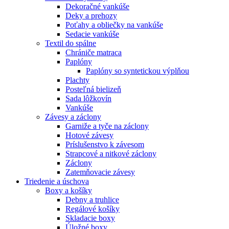
Dekoračné vankúše
Deky a prehozy
Poťahy a obliečky na vankúše
Sedacie vankúše
Textil do spálne
Chrániče matraca
Paplóny
Paplóny so syntetickou výplňou
Plachty
Posteľná bielizeň
Sada lôžkovín
Vankúše
Závesy a záclony
Garniže a tyče na záclony
Hotové závesy
Príslušenstvo k závesom
Strapcové a nitkové záclony
Záclony
Zatemňovacie závesy
Triedenie a úschova
Boxy a košíky
Debny a truhlice
Regálové košíky
Skladacie boxy
Úložné boxy