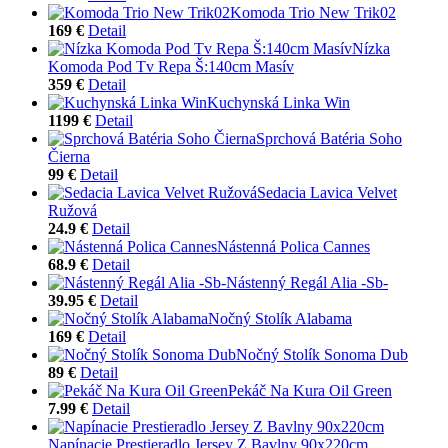
Komoda Trio New Trik02
169 €
Detail
Nízka
Komoda Pod Tv Repa Š:140cm Masív
359 €
Detail
Kuchynská Linka Win
1199 €
Detail
Sprchová Batéria Soho
Čierna
99 €
Detail
Sedacia Lavica Velvet
Ružová
24.9 €
Detail
Nástenná Polica Cannes
68.9 €
Detail
Nástenný Regál Alia -Sb-
39.95 €
Detail
Nočný Stolík Alabama
169 €
Detail
Nočný Stolík Sonoma Dub
89 €
Detail
Pekáč Na Kura Oil Green
7.99 €
Detail
Napínacie Prestieradlo Jersey Z Bavlny 90x220cm