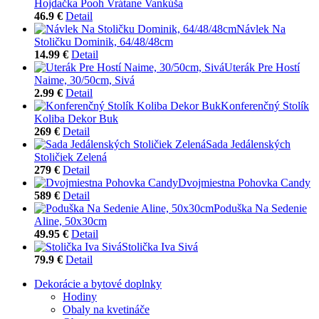
Hojdačka Pooh Vrátane Vankúša
46.9 €
Detail
Návlek Na
Stoličku Dominik, 64/48/48cm
14.99 €
Detail
Uterák Pre Hostí
Naime, 30/50cm, Sivá
2.99 €
Detail
Konferenčný Stolík
Koliba Dekor Buk
269 €
Detail
Sada Jedálenských
Stoličiek Zelená
279 €
Detail
Dvojmiestna Pohovka Candy
589 €
Detail
Poduška Na Sedenie
Aline, 50x30cm
49.95 €
Detail
Stolička Iva Sivá
79.9 €
Detail
Dekorácie a bytové doplnky
Hodiny
Obaly na kvetináče