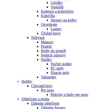
Uteráky
Vankúše
Koberce a koberčeky
Kúpeľňa
Stojany na kefky
Osvetlenie
Lampy
Úložné boxy
Nábytok
Matrace
Postele
Rošty do postelí
Sedacie súpravy
Stolíky
Nočné stolíky
PC stoly
Písacie stoly
Taburetky
Hobby
Chovateľstvo
Pre psov
Pelechy a búdy pre psov
Oblečenie a móda
Dámske oblečenie
Dámske župany