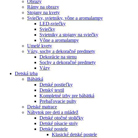
Obrazy
Rámy na obrazy
Stojany na kvety
Sviečky, svietniky, vône a aromalampy
LED-sviečky
Sviečky
Svietniky a stojany na sviečky
Vône a aromalampy
Umelé kvety
Vázy, sochy a dekoračné predmety
Dekorácie na stenu
Sochy a dekoračné predmety
Vázy
Detská izba
Bábätká
Detské postieľky
Detský textil
Kompletné izby pre bábätká
Prebaľovacie pulty
Detské matrace
Nábytok pre deti a mládež
Detské otočné stoličky
Detské písacie stoly
Detské postele
Klasické detské postele