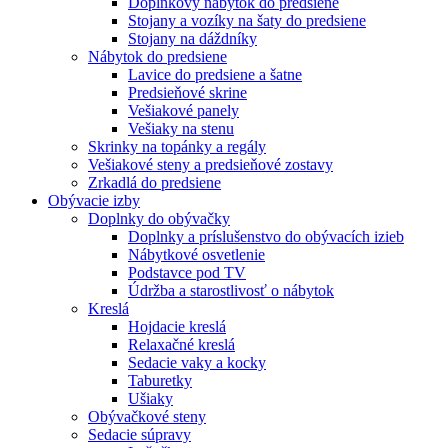
Doplnkový nábytok do predsiene
Stojany a vozíky na šaty do predsiene
Stojany na dáždníky
Nábytok do predsiene
Lavice do predsiene a šatne
Predsieňové skrine
Vešiakové panely
Vešiaky na stenu
Skrinky na topánky a regály
Vešiakové steny a predsieňové zostavy
Zrkadlá do predsiene
Obývacie izby
Doplnky do obývačky
Doplnky a príslušenstvo do obývacích izieb
Nábytkové osvetlenie
Podstavce pod TV
Údržba a starostlivosť o nábytok
Kreslá
Hojdacie kreslá
Relaxačné kreslá
Sedacie vaky a kocky
Taburetky
Ušiaky
Obývačkové steny
Sedacie súpravy