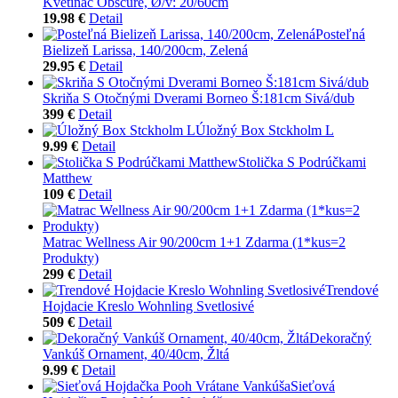
Kvetináč Obscure, Ø/v: 20/60cm
19.98 €
Detail
Posteľná
Bielizeň Larissa, 140/200cm, Zelená
29.95 €
Detail
Skriňa S Otočnými Dverami Borneo Š:181cm Sivá/dub
399 €
Detail
Úložný Box Stckholm L
9.99 €
Detail
Stolička S Podrúčkami
Matthew
109 €
Detail
Matrac Wellness Air 90/200cm 1+1 Zdarma (1*kus=2
Produkty)
299 €
Detail
Trendové
Hojdacie Kreslo Wohnling Svetlosivé
509 €
Detail
Dekoračný
Vankúš Ornament, 40/40cm, Žltá
9.99 €
Detail
Sieťová