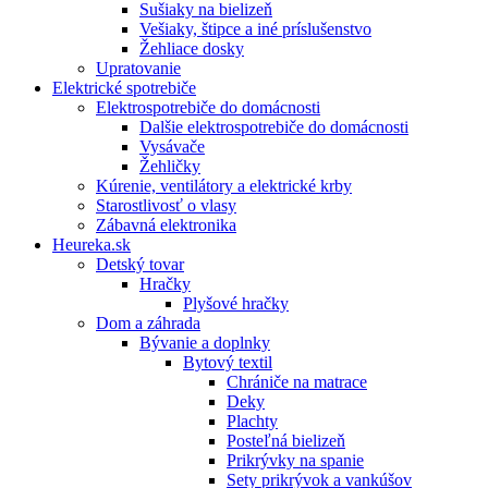
Sušiaky na bielizeň
Vešiaky, štipce a iné príslušenstvo
Žehliace dosky
Upratovanie
Elektrické spotrebiče
Elektrospotrebiče do domácnosti
Dalšie elektrospotrebiče do domácnosti
Vysávače
Žehličky
Kúrenie, ventilátory a elektrické krby
Starostlivosť o vlasy
Zábavná elektronika
Heureka.sk
Detský tovar
Hračky
Plyšové hračky
Dom a záhrada
Bývanie a doplnky
Bytový textil
Chrániče na matrace
Deky
Plachty
Posteľná bielizeň
Prikrývky na spanie
Sety prikrývok a vankúšov