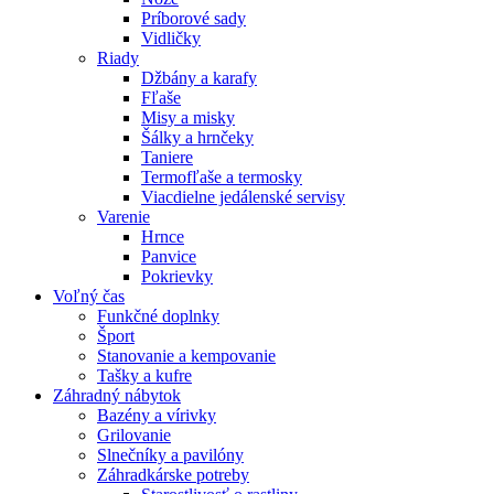
Príborové sady
Vidličky
Riady
Džbány a karafy
Fľaše
Misy a misky
Šálky a hrnčeky
Taniere
Termofľaše a termosky
Viacdielne jedálenské servisy
Varenie
Hrnce
Panvice
Pokrievky
Voľný čas
Funkčné doplnky
Šport
Stanovanie a kempovanie
Tašky a kufre
Záhradný nábytok
Bazény a vírivky
Grilovanie
Slnečníky a pavilóny
Záhradkárske potreby