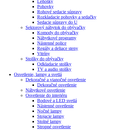
Leňošky
Pohovky
Rohové sedacie súpravy
Rozkladacie pohovky a sedačky
Sedacie súpravy do U
Sektorový nábytok do obývačky
Komody do obývačky
Nábytkové programy
Nástenné police
Regály a deliace steny
Vitríny
Stolíky do obývačky
Odkladacie stolíky
TV a audio stolíky
Osvetlenie, lampy a svetlá
Dekoračné a vianočné osvetlenie
Dekoračné osvetlenie
Nábytkové osvetlenie
Osvetlenie do interiéru
Bodové a LED svetlá
Nástenné osvetlenie
Nočné lampy
Stojacie lampy
Stolné lampy
Stropné osvetlenie