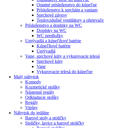
Ostatné príslušenstvo do kúpeľne
Príslušenstvo k sprchám a vaniam
Sprchové závesy
Teplovzdušné ventilátory a ohrievače
Príslušenstvo a doplnky na WC
Doplnky na WC
WC predložky
Umývadlá a kúpeľňové batérie
Kúpeľňové batérie
Umývadlá
Vane, sprchové kúty a vykurovacie telesá
Sprchové kúty
Vane
Vykurovacie telesá do kúpeľne
Malý nábytok
Komody
Kozmetické stolíky
Nástenné regály
Odkladacie stolíky
Regály
Vitríny
Nábytok do jedálne
Barové stoly a stoličky
Stoličky, lavice a barové stoličky