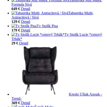
Taburetka Miu Magic
Formula Sivá
649 €
Detail
Taburetka Multi,
Antracitová / Sivá
129 €
Detail
Tv Stolík Pisa
179 €
Detail
Tv Stolík Lucie *cenový
Trhák*
29 €
Detail
Kreslo Ušiak Anouk -
Trend-
369 €
Detail