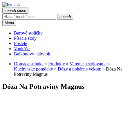
search
close
search
Menu
Barové stoličky
Písacie stoly
Postele
Vankúše
Balkónový nábytok
Domáca stránka
»
Produkty
»
Varenie a stolovanie
»
Kuchynské pomôcky
»
Dózy a poháre s vekom
»
Dóza Na
Potraviny Magnus
Dóza Na Potraviny Magnus