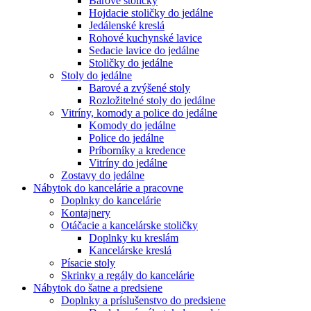
Barové stoličky
Hojdacie stoličky do jedálne
Jedálenské kreslá
Rohové kuchynské lavice
Sedacie lavice do jedálne
Stoličky do jedálne
Stoly do jedálne
Barové a zvýšené stoly
Rozložitelné stoly do jedálne
Vitríny, komody a police do jedálne
Komody do jedálne
Police do jedálne
Príborníky a kredence
Vitríny do jedálne
Zostavy do jedálne
Nábytok do kancelárie a pracovne
Doplnky do kancelárie
Kontajnery
Otáčacie a kancelárske stoličky
Doplnky ku kreslám
Kancelárske kreslá
Písacie stoly
Skrinky a regály do kancelárie
Nábytok do šatne a predsiene
Doplnky a príslušenstvo do predsiene