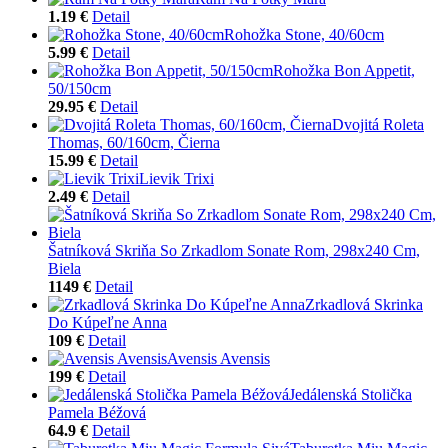
1.19 €
Detail
Rohožka Stone, 40/60cm
5.99 €
Detail
Rohožka Bon Appetit,
50/150cm
29.95 €
Detail
Dvojitá Roleta
Thomas, 60/160cm, Čierna
15.99 €
Detail
Lievik Trixi
2.49 €
Detail
Šatníková Skriňa So Zrkadlom Sonate Rom, 298x240 Cm,
Biela
1149 €
Detail
Zrkadlová Skrinka
Do Kúpeľne Anna
109 €
Detail
Avensis Avensis
199 €
Detail
Jedálenská Stolička
Pamela Béžová
64.9 €
Detail