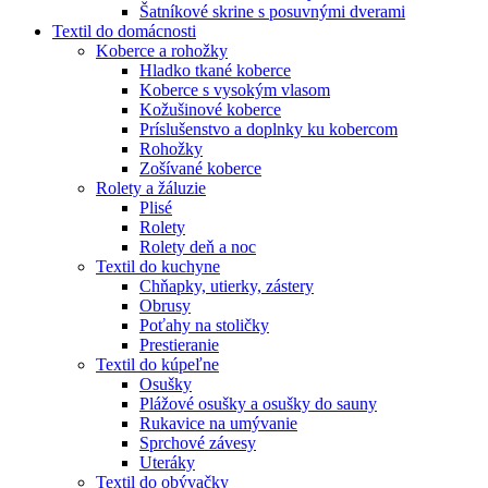
Šatníkové skrine s posuvnými dverami
Textil do domácnosti
Koberce a rohožky
Hladko tkané koberce
Koberce s vysokým vlasom
Kožušinové koberce
Príslušenstvo a doplnky ku kobercom
Rohožky
Zošívané koberce
Rolety a žáluzie
Plisé
Rolety
Rolety deň a noc
Textil do kuchyne
Chňapky, utierky, zástery
Obrusy
Poťahy na stoličky
Prestieranie
Textil do kúpeľne
Osušky
Plážové osušky a osušky do sauny
Rukavice na umývanie
Sprchové závesy
Uteráky
Textil do obývačky