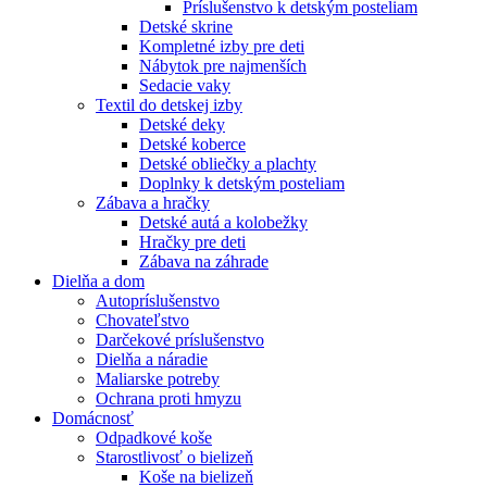
Príslušenstvo k detským posteliam
Detské skrine
Kompletné izby pre deti
Nábytok pre najmenších
Sedacie vaky
Textil do detskej izby
Detské deky
Detské koberce
Detské obliečky a plachty
Doplnky k detským posteliam
Zábava a hračky
Detské autá a kolobežky
Hračky pre deti
Zábava na záhrade
Dielňa a dom
Autopríslušenstvo
Chovateľstvo
Darčekové príslušenstvo
Dielňa a náradie
Maliarske potreby
Ochrana proti hmyzu
Domácnosť
Odpadkové koše
Starostlivosť o bielizeň
Koše na bielizeň