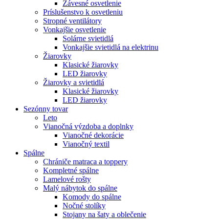
Závesné osvetlenie
Príslušenstvo k osvetleniu
Stropné ventilátory
Vonkajšie osvetlenie
Solárne svietidlá
Vonkajšie svietidlá na elektrinu
Žiarovky
Klasické žiarovky
LED žiarovky
Žiarovky a svietidlá
Klasické žiarovky
LED žiarovky
Sezónny tovar
Leto
Vianočná výzdoba a doplnky
Vianočné dekorácie
Vianočný textil
Spálne
Chrániče matraca a toppery
Kompletné spálne
Lamelové rošty
Malý nábytok do spálne
Komody do spálne
Nočné stolíky
Stojany na šaty a oblečenie