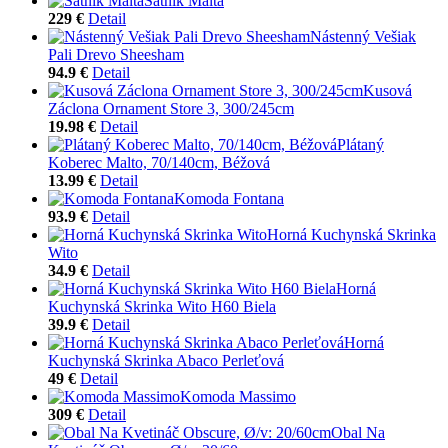
Šatník Malta
229 €
Detail
Nástenný Vešiak
Pali Drevo Sheesham
94.9 €
Detail
Kusová
Záclona Ornament Store 3, 300/245cm
19.98 €
Detail
Plátaný
Koberec Malto, 70/140cm, Béžová
13.99 €
Detail
Komoda Fontana
93.9 €
Detail
Horná Kuchynská Skrinka
Wito
34.9 €
Detail
Horná
Kuchynská Skrinka Wito H60 Biela
39.9 €
Detail
Horná
Kuchynská Skrinka Abaco Perleťová
49 €
Detail
Komoda Massimo
309 €
Detail
Obal Na