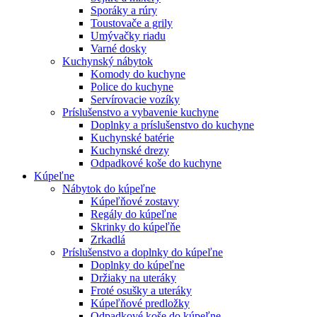
Sporáky a rúry
Toustovače a grily
Umývačky riadu
Varné dosky
Kuchynský nábytok
Komody do kuchyne
Police do kuchyne
Servírovacie vozíky
Príslušenstvo a vybavenie kuchyne
Doplnky a príslušenstvo do kuchyne
Kuchynské batérie
Kuchynské drezy
Odpadkové koše do kuchyne
Kúpeľne
Nábytok do kúpeľne
Kúpeľňové zostavy
Regály do kúpeľne
Skrinky do kúpeľňe
Zrkadlá
Príslušenstvo a doplnky do kúpeľne
Doplnky do kúpeľne
Držiaky na uteráky
Froté osušky a uteráky
Kúpeľňové predložky
Odpadkové koše do kúpeľne