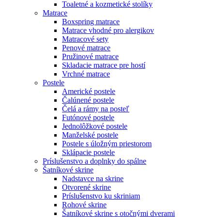
Toaletné a kozmetické stolíky
Matrace
Boxspring matrace
Matrace vhodné pro alergikov
Matracové sety
Penové matrace
Pružinové matrace
Skladacie matrace pre hostí
Vrchné matrace
Postele
Americké postele
Čalúnené postele
Čelá a rámy na posteľ
Futónové postele
Jednolôžkové postele
Manželské postele
Postele s úložným priestorom
Sklápacie postele
Príslušenstvo a doplnky do spálne
Šatníkové skrine
Nadstavce na skrine
Otvorené skrine
Príslušenstvo ku skriniam
Rohové skrine
Šatníkové skrine s otočnými dverami