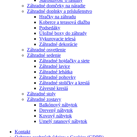
Starostlivosť o rastliny
Záhradné domčeky na náradie
Záhradné doplnky a príslušenstvo
Hračky na záhradu
Koberce a terasová dlažba
Podsedáky
Úložné boxy do záhrady
Vykurovacie telesá
Záhradné dekorácie
Záhradné osvetlenie
Záhradné sedenie
Záhradné hojdačky a siete
Záhradné lavice
Záhradné lehátka
Záhradné pohovky
Záhradné stoličky a kreslá
Závesné kreslá
Záhradné stoly
Záhradné zostavy
Balkónový nábytok
Drevený nábytok
Kovový nábytok
Umelý ratanový nábytok
Kontakt