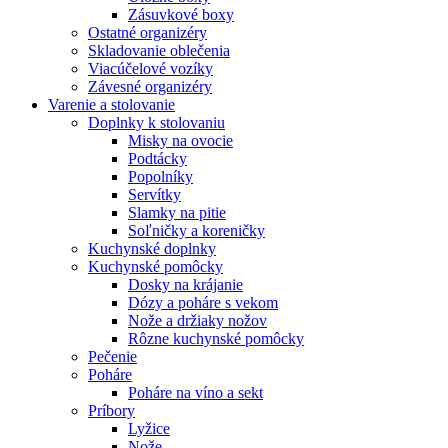
Zásuvkové boxy
Ostatné organizéry
Skladovanie oblečenia
Viacúčelové vozíky
Závesné organizéry
Varenie a stolovanie
Doplnky k stolovaniu
Misky na ovocie
Podtácky
Popolníky
Servítky
Slamky na pitie
Soľničky a koreničky
Kuchynské doplnky
Kuchynské pomôcky
Dosky na krájanie
Dózy a poháre s vekom
Nože a držiaky nožov
Rôzne kuchynské pomôcky
Pečenie
Poháre
Poháre na víno a sekt
Príbory
Lyžice
Nože