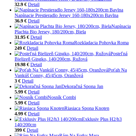
32.9 €
Detail
Napínacie Prestieradlo Jersey 160-180x200cm Bavlna
36.9 €
Detail
Napínacia
Plachta Bio Jersey, 180/200cm, Biela
31.95 €
Detail
Rozkladacia Pohovka Roma
249 €
Detail
Posteľná
Bielizeň Gingko, 140/200cm, Ružová
19.98 €
Detail
Poťah Na
Vankúš Conny, 45/45cm, Oranžová
3 €
Detail
Dekoračná Spona Jan
5.99 €
Detail
Nosník Combi
5.99 €
Detail
Riasiaca Spona Knoten
4.99 €
Detail
Exklusiv Plus H2/h3
140/200cm
399 €
Detail
Rám Na Fotky Mara