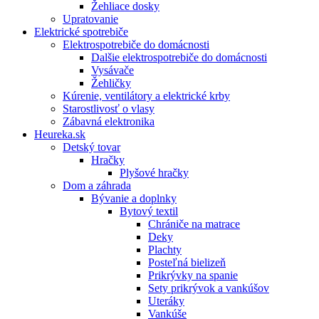
Žehliace dosky
Upratovanie
Elektrické spotrebiče
Elektrospotrebiče do domácnosti
Dalšie elektrospotrebiče do domácnosti
Vysávače
Žehličky
Kúrenie, ventilátory a elektrické krby
Starostlivosť o vlasy
Zábavná elektronika
Heureka.sk
Detský tovar
Hračky
Plyšové hračky
Dom a záhrada
Bývanie a doplnky
Bytový textil
Chrániče na matrace
Deky
Plachty
Posteľná bielizeň
Prikrývky na spanie
Sety prikrývok a vankúšov
Uteráky
Vankúše