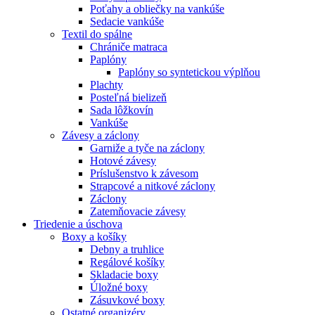
Poťahy a obliečky na vankúše
Sedacie vankúše
Textil do spálne
Chrániče matraca
Paplóny
Paplóny so syntetickou výplňou
Plachty
Posteľná bielizeň
Sada lôžkovín
Vankúše
Závesy a záclony
Garniže a tyče na záclony
Hotové závesy
Príslušenstvo k závesom
Strapcové a nitkové záclony
Záclony
Zatemňovacie závesy
Triedenie a úschova
Boxy a košíky
Debny a truhlice
Regálové košíky
Skladacie boxy
Úložné boxy
Zásuvkové boxy
Ostatné organizéry