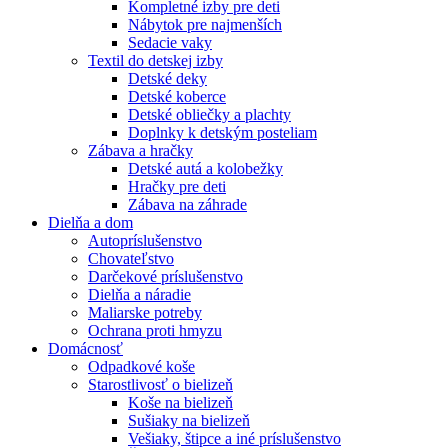
Kompletné izby pre deti
Nábytok pre najmenších
Sedacie vaky
Textil do detskej izby
Detské deky
Detské koberce
Detské obliečky a plachty
Doplnky k detským posteliam
Zábava a hračky
Detské autá a kolobežky
Hračky pre deti
Zábava na záhrade
Dielňa a dom
Autopríslušenstvo
Chovateľstvo
Darčekové príslušenstvo
Dielňa a náradie
Maliarske potreby
Ochrana proti hmyzu
Domácnosť
Odpadkové koše
Starostlivosť o bielizeň
Koše na bielizeň
Sušiaky na bielizeň
Vešiaky, štipce a iné príslušenstvo