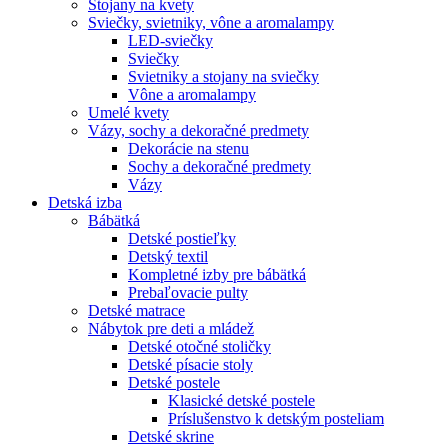
Stojany na kvety
Sviečky, svietniky, vône a aromalampy
LED-sviečky
Sviečky
Svietniky a stojany na sviečky
Vône a aromalampy
Umelé kvety
Vázy, sochy a dekoračné predmety
Dekorácie na stenu
Sochy a dekoračné predmety
Vázy
Detská izba
Bábätká
Detské postieľky
Detský textil
Kompletné izby pre bábätká
Prebaľovacie pulty
Detské matrace
Nábytok pre deti a mládež
Detské otočné stoličky
Detské písacie stoly
Detské postele
Klasické detské postele
Príslušenstvo k detským posteliam
Detské skrine