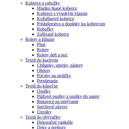
Koberce a rohožky
Hladko tkané koberce
Koberce s vysokým vlasom
Kožušinové koberce
Príslušenstvo a doplnky ku kobercom
Rohožky
Zošívané koberce
Rolety a žáluzie
Plisé
Rolety
Rolety deň a noc
Textil do kuchyne
Chňapky, utierky, zástery
Obrusy
Poťahy na stoličky
Prestieranie
Textil do kúpeľne
Osušky
Plážové osušky a osušky do sauny
Rukavice na umývanie
Sprchové závesy
Uteráky
Textil do obývačky
Dekoračné vankúše
Deky a prehozy