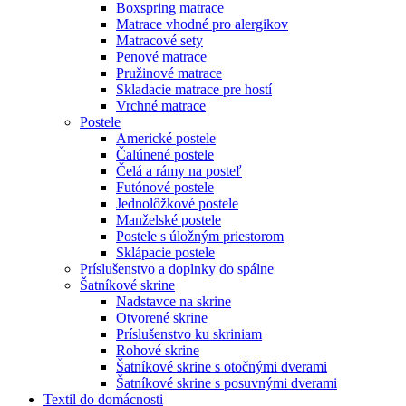
Boxspring matrace
Matrace vhodné pro alergikov
Matracové sety
Penové matrace
Pružinové matrace
Skladacie matrace pre hostí
Vrchné matrace
Postele
Americké postele
Čalúnené postele
Čelá a rámy na posteľ
Futónové postele
Jednolôžkové postele
Manželské postele
Postele s úložným priestorom
Sklápacie postele
Príslušenstvo a doplnky do spálne
Šatníkové skrine
Nadstavce na skrine
Otvorené skrine
Príslušenstvo ku skriniam
Rohové skrine
Šatníkové skrine s otočnými dverami
Šatníkové skrine s posuvnými dverami
Textil do domácnosti