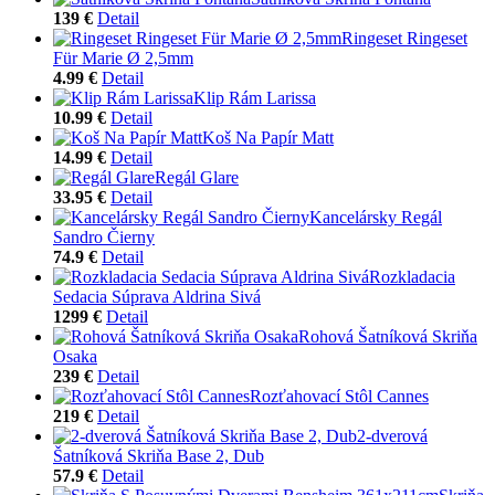
139 €
Detail
Ringeset Ringeset
Für Marie Ø 2,5mm
4.99 €
Detail
Klip Rám Larissa
10.99 €
Detail
Koš Na Papír Matt
14.99 €
Detail
Regál Glare
33.95 €
Detail
Kancelársky Regál
Sandro Čierny
74.9 €
Detail
Rozkladacia
Sedacia Súprava Aldrina Sivá
1299 €
Detail
Rohová Šatníková Skriňa
Osaka
239 €
Detail
Rozťahovací Stôl Cannes
219 €
Detail
2-dverová
Šatníková Skriňa Base 2, Dub
57.9 €
Detail