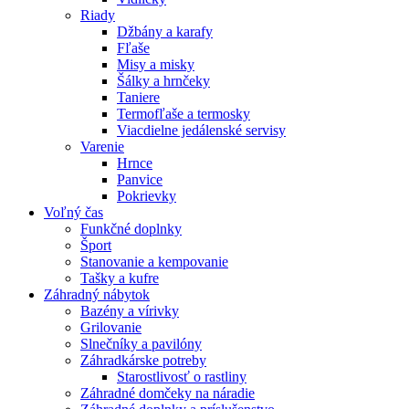
Riady
Džbány a karafy
Fľaše
Misy a misky
Šálky a hrnčeky
Taniere
Termofľaše a termosky
Viacdielne jedálenské servisy
Varenie
Hrnce
Panvice
Pokrievky
Voľný čas
Funkčné doplnky
Šport
Stanovanie a kempovanie
Tašky a kufre
Záhradný nábytok
Bazény a vírivky
Grilovanie
Slnečníky a pavilóny
Záhradkárske potreby
Starostlivosť o rastliny
Záhradné domčeky na náradie