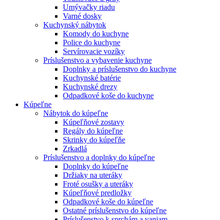
Umývačky riadu
Varné dosky
Kuchynský nábytok
Komody do kuchyne
Police do kuchyne
Servírovacie vozíky
Príslušenstvo a vybavenie kuchyne
Doplnky a príslušenstvo do kuchyne
Kuchynské batérie
Kuchynské drezy
Odpadkové koše do kuchyne
Kúpeľne
Nábytok do kúpeľne
Kúpeľňové zostavy
Regály do kúpeľne
Skrinky do kúpeľňe
Zrkadlá
Príslušenstvo a doplnky do kúpeľne
Doplnky do kúpeľne
Držiaky na uteráky
Froté osušky a uteráky
Kúpeľňové predložky
Odpadkové koše do kúpeľne
Ostatné príslušenstvo do kúpeľne
Príslušenstvo k sprchám a vaniam