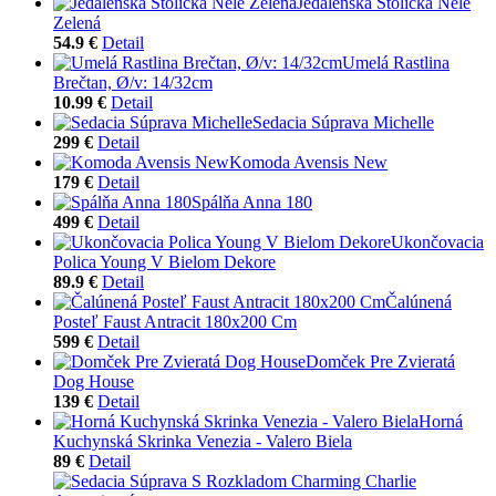
Jedálenská Stolička Nele
Zelená
54.9 €
Detail
Umelá Rastlina
Brečtan, Ø/v: 14/32cm
10.99 €
Detail
Sedacia Súprava Michelle
299 €
Detail
Komoda Avensis New
179 €
Detail
Spálňa Anna 180
499 €
Detail
Ukončovacia
Polica Young V Bielom Dekore
89.9 €
Detail
Čalúnená
Posteľ Faust Antracit 180x200 Cm
599 €
Detail
Domček Pre Zvieratá
Dog House
139 €
Detail
Horná
Kuchynská Skrinka Venezia - Valero Biela
89 €
Detail