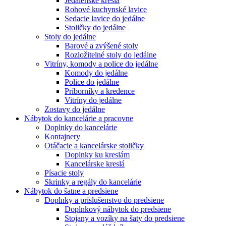
Jedálenské kreslá
Rohové kuchynské lavice
Sedacie lavice do jedálne
Stoličky do jedálne
Stoly do jedálne
Barové a zvýšené stoly
Rozložitelné stoly do jedálne
Vitríny, komody a police do jedálne
Komody do jedálne
Police do jedálne
Príborníky a kredence
Vitríny do jedálne
Zostavy do jedálne
Nábytok do kancelárie a pracovne
Doplnky do kancelárie
Kontajnery
Otáčacie a kancelárske stoličky
Doplnky ku kreslám
Kancelárske kreslá
Písacie stoly
Skrinky a regály do kancelárie
Nábytok do šatne a predsiene
Doplnky a príslušenstvo do predsiene
Doplnkový nábytok do predsiene
Stojany a vozíky na šaty do predsiene