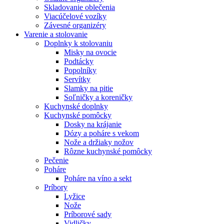
Skladovanie oblečenia
Viacúčelové vozíky
Závesné organizéry
Varenie a stolovanie
Doplnky k stolovaniu
Misky na ovocie
Podtácky
Popolníky
Servítky
Slamky na pitie
Soľničky a koreničky
Kuchynské doplnky
Kuchynské pomôcky
Dosky na krájanie
Dózy a poháre s vekom
Nože a držiaky nožov
Rôzne kuchynské pomôcky
Pečenie
Poháre
Poháre na víno a sekt
Príbory
Lyžice
Nože
Príborové sady
Vidličky