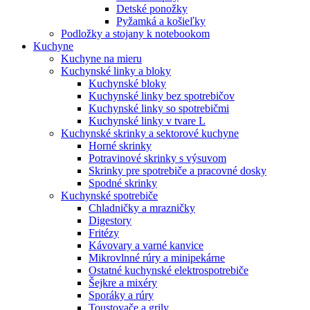
Detské ponožky
Pyžamká a košieľky
Podložky a stojany k notebookom
Kuchyne
Kuchyne na mieru
Kuchynské linky a bloky
Kuchynské bloky
Kuchynské linky bez spotrebičov
Kuchynské linky so spotrebičmi
Kuchynské linky v tvare L
Kuchynské skrinky a sektorové kuchyne
Horné skrinky
Potravinové skrinky s výsuvom
Skrinky pre spotrebiče a pracovné dosky
Spodné skrinky
Kuchynské spotrebiče
Chladničky a mrazničky
Digestory
Fritézy
Kávovary a varné kanvice
Mikrovlnné rúry a minipekárne
Ostatné kuchynské elektrospotrebiče
Šejkre a mixéry
Sporáky a rúry
Toustovače a grily