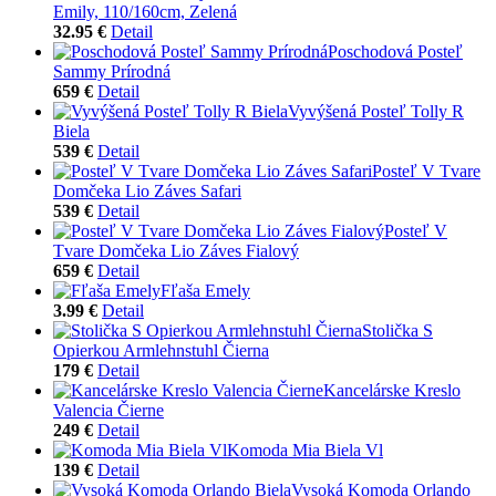
Emily, 110/160cm, Zelená
32.95 €
Detail
Poschodová Posteľ
Sammy Prírodná
659 €
Detail
Vyvýšená Posteľ Tolly R
Biela
539 €
Detail
Posteľ V Tvare
Domčeka Lio Záves Safari
539 €
Detail
Posteľ V
Tvare Domčeka Lio Záves Fialový
659 €
Detail
Fľaša Emely
3.99 €
Detail
Stolička S
Opierkou Armlehnstuhl Čierna
179 €
Detail
Kancelárske Kreslo
Valencia Čierne
249 €
Detail
Komoda Mia Biela Vl
139 €
Detail
Vysoká Komoda Orlando