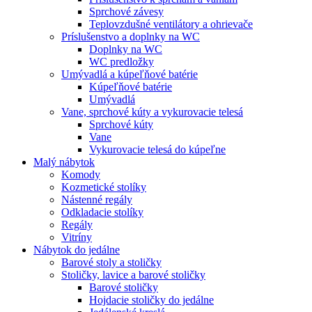
Sprchové závesy
Teplovzdušné ventilátory a ohrievače
Príslušenstvo a doplnky na WC
Doplnky na WC
WC predložky
Umývadlá a kúpeľňové batérie
Kúpeľňové batérie
Umývadlá
Vane, sprchové kúty a vykurovacie telesá
Sprchové kúty
Vane
Vykurovacie telesá do kúpeľne
Malý nábytok
Komody
Kozmetické stolíky
Nástenné regály
Odkladacie stolíky
Regály
Vitríny
Nábytok do jedálne
Barové stoly a stoličky
Stoličky, lavice a barové stoličky
Barové stoličky
Hojdacie stoličky do jedálne