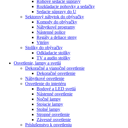
Rohové sedacie súpravy
Rozkladacie pohovky a sedačky
Sedacie súpravy do U
Sektorový nábytok do obývačky
Komody do obývačky
Nábytkové programy
Nástenné police
Regály a deliace steny
Vitríny
Stolíky do obývačky
Odkladacie stolíky
TV a audio stolíky
Osvetlenie, lampy a svetlá
Dekoračné a vianočné osvetlenie
Dekoračné osvetlenie
Nábytkové osvetlenie
Osvetlenie do interiéru
Bodové a LED svetlá
Nástenné osvetlenie
Nočné lampy
Stojacie lampy
Stolné lampy
Stropné osvetlenie
Závesné osvetlenie
Príslušenstvo k osvetleniu