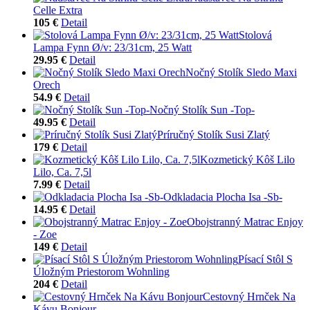
Celle Extra
105 €
Detail
Stolová
Lampa Fynn Ø/v: 23/31cm, 25 Watt
29.95 €
Detail
Nočný Stolík Sledo Maxi
Orech
54.9 €
Detail
Nočný Stolík Sun -Top-
49.95 €
Detail
Príručný Stolík Susi Zlatý
179 €
Detail
Kozmetický Kôš Lilo
Lilo, Ca. 7,5l
7.99 €
Detail
Odkladacia Plocha Isa -Sb-
14.95 €
Detail
Obojstranný Matrac Enjoy
- Zoe
149 €
Detail
Písací Stôl S
Úložným Priestorom Wohnling
204 €
Detail
Cestovný Hrnček Na
Kávu Bonjour