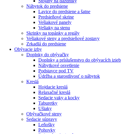
Stojany na dáždníky
Nábytok do predsiene
Lavice do predsiene a šatne
Predsieňové skrine
Vešiakové panely
Vešiaky na stenu
Skrinky na topánky a regály
Vešiakové steny a predsieňové zostavy
Zrkadlá do predsiene
Obývacie izby
Doplnky do obývačky
Doplnky a príslušenstvo do obývacích izieb
Nábytkové osvetlenie
Podstavce pod TV
Údržba a starostlivosť o nábytok
Kreslá
Hojdacie kreslá
Relaxačné kreslá
Sedacie vaky a kocky
Taburetky
Ušiaky
Obývačkové steny
Sedacie súpravy
Leňošky
Pohovky