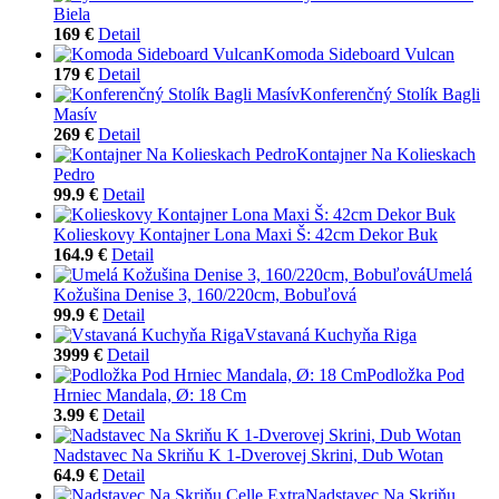
Biela
169 €
Detail
Komoda Sideboard Vulcan
179 €
Detail
Konferenčný Stolík Bagli
Masív
269 €
Detail
Kontajner Na Kolieskach
Pedro
99.9 €
Detail
Kolieskovy Kontajner Lona Maxi Š: 42cm Dekor Buk
164.9 €
Detail
Umelá
Kožušina Denise 3, 160/220cm, Bobuľová
99.9 €
Detail
Vstavaná Kuchyňa Riga
3999 €
Detail
Podložka Pod
Hrniec Mandala, Ø: 18 Cm
3.99 €
Detail
Nadstavec Na Skriňu K 1-Dverovej Skrini, Dub Wotan
64.9 €
Detail
Nadstavec Na Skriňu