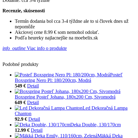
Dodanie: cca 3-4 týždne
Recenzie, skúsenosti
Termín dodania bol cca 3-4 týždne ale to si človek dnes už
nepomôže
Akciovej cene 8.99 € som nemohol odolať.
Podľa heureky najlacnejšie na moebelix.sk
info_outline
Viac info o produkte
Podobné produkty
Posteľ
Boxspring Nero Pl: 180/200cm, Modrá
549 €
Detail
Boxspring Posteľ Johana, 180x200 Cm, Sivomodrá
649 €
Detail
Led Dekoračná Lampa
Chanton
92.9 €
Detail
Deka Double, 130/170cm
12.99 €
Detail
Mäkká Deka