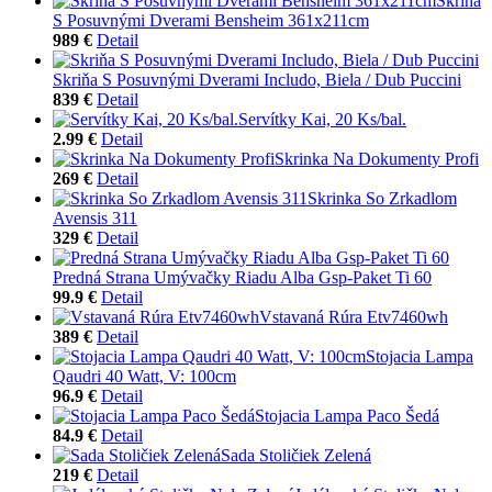
Skriňa
S Posuvnými Dverami Bensheim 361x211cm
989 €
Detail
Skriňa S Posuvnými Dverami Includo, Biela / Dub Puccini
839 €
Detail
Servítky Kai, 20 Ks/bal.
2.99 €
Detail
Skrinka Na Dokumenty Profi
269 €
Detail
Skrinka So Zrkadlom
Avensis 311
329 €
Detail
Predná Strana Umývačky Riadu Alba Gsp-Paket Ti 60
99.9 €
Detail
Vstavaná Rúra Etv7460wh
389 €
Detail
Stojacia Lampa
Qaudri 40 Watt, V: 100cm
96.9 €
Detail
Stojacia Lampa Paco Šedá
84.9 €
Detail
Sada Stoličiek Zelená
219 €
Detail