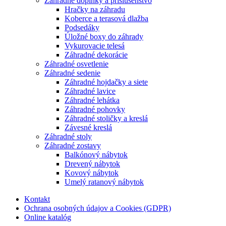
Záhradné doplnky a príslušenstvo
Hračky na záhradu
Koberce a terasová dlažba
Podsedáky
Úložné boxy do záhrady
Vykurovacie telesá
Záhradné dekorácie
Záhradné osvetlenie
Záhradné sedenie
Záhradné hojdačky a siete
Záhradné lavice
Záhradné lehátka
Záhradné pohovky
Záhradné stoličky a kreslá
Závesné kreslá
Záhradné stoly
Záhradné zostavy
Balkónový nábytok
Drevený nábytok
Kovový nábytok
Umelý ratanový nábytok
Kontakt
Ochrana osobných údajov a Cookies (GDPR)
Online katalóg