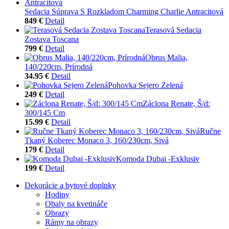
Sedacia Súprava S Rozkladom Charming Charlie Antracitová
849 €
Detail
Terasová Sedacia
Zostava Toscana
799 €
Detail
Obrus Malia,
140/220cm, Prírodná
34.95 €
Detail
Pohovka Sejero Zelená
249 €
Detail
Záclona Renate, Š/d:
300/145 Cm
15.99 €
Detail
Ručne
Tkaný Koberec Monaco 3, 160/230cm, Sivá
179 €
Detail
Komoda Dubai -Exklusiv
199 €
Detail
Dekorácie a bytové doplnky
Hodiny
Obaly na kvetináče
Obrazy
Rámy na obrazy