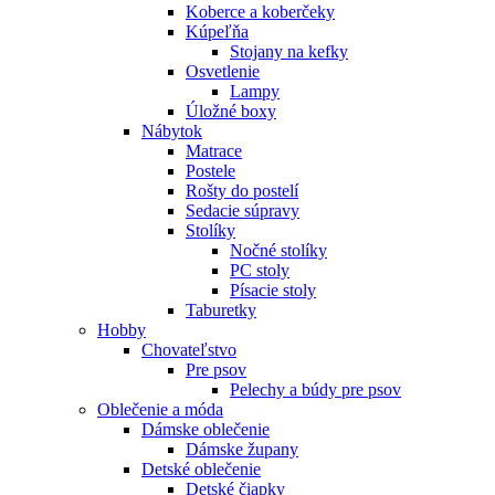
Koberce a koberčeky
Kúpeľňa
Stojany na kefky
Osvetlenie
Lampy
Úložné boxy
Nábytok
Matrace
Postele
Rošty do postelí
Sedacie súpravy
Stolíky
Nočné stolíky
PC stoly
Písacie stoly
Taburetky
Hobby
Chovateľstvo
Pre psov
Pelechy a búdy pre psov
Oblečenie a móda
Dámske oblečenie
Dámske župany
Detské oblečenie
Detské čiapky