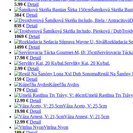
5.99 €
Detail
Šatníková Skriňa Bas
384 €
Detail
D
839 €
Detail
Trojd
1069 €
Detail
Rozkladacia S
1499 €
Detail
Servírovacia Tác
17.98 €
Detail
Servítky Kai, 20 Ks/bal.
2.99 €
Detail
Regál Na Šanóny
159 €
Detail
Kúpeľňa Aydos
179 €
Detail
Umelá Rastlina Trs Tráv
12.99 €
Detail
Váza Aceto, V: 25,5cm
19.98 €
Detail
Váza Arnest, V: 21,5cm
12.99 €
Detail
Vitrína Nyon
189 €
Detail