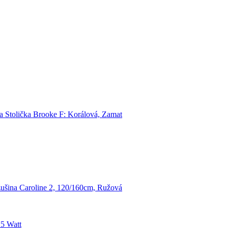
a Stolička Brooke F: Korálová, Zamat
šina Caroline 2, 120/160cm, Ružová
 5 Watt