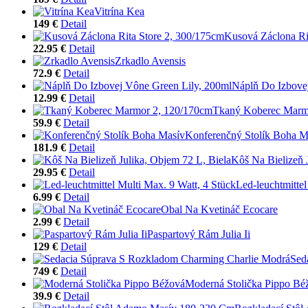
Vitrína Kea
149 €
Detail
Kusová Záclona Ri
22.95 €
Detail
Zrkadlo Avensis
72.9 €
Detail
Náplň Do Izbove
12.99 €
Detail
Tkaný Koberec Marm
59.9 €
Detail
Konferenčný Stolík Boha M
181.9 €
Detail
Kôš Na Bielizeň 
29.95 €
Detail
Led-leuchtmittel
6.99 €
Detail
Obal Na Kvetináč Ecocare
2.99 €
Detail
Paspartový Rám Julia Ii
129 €
Detail
Sed
749 €
Detail
Moderná Stolička Pippo Bé
39.9 €
Detail