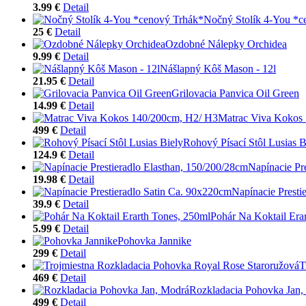
3.99 €
Detail
Nočný Stolík 4-You *c
25 €
Detail
Ozdobné Nálepky Orchidea
9.99 €
Detail
Nášlapný Kôš Mason - 12l
21.95 €
Detail
Grilovacia Panvica Oil Green
14.99 €
Detail
Matrac Viva Kokos
499 €
Detail
Rohový Písací Stôl Lusias B
124.9 €
Detail
Napínacie Pr
19.98 €
Detail
Napínacie Presti
39.9 €
Detail
Pohár Na Koktail Era
5.99 €
Detail
Pohovka Jannike
299 €
Detail
T
469 €
Detail
Rozkladacia Pohovka Jan,
499 €
Detail