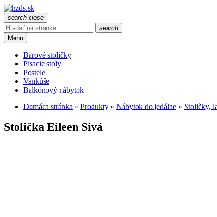
search
close
search
Menu
Barové stoličky
Písacie stoly
Postele
Vankúše
Balkónový nábytok
Domáca stránka
»
Produkty
»
Nábytok do jedálne
»
Stoličky, l
Stolička Eileen Sivá