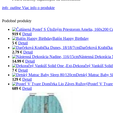
info_outline
Viac info o produkte
Podobné produkty
919 €
Detail
Balón Happy Birthday
5 €
Detail
Darčeková Krabička
2.79 €
Detail
Nástenná Dekorácia 
14.99 €
Detail
Dekoračný Vankúš Solid
7 €
Detail
Detský Matrac Baby S
129 €
Detail
Posteľ V Tvar
689 €
Detail