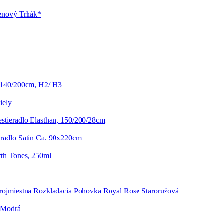
enový Trhák*
 140/200cm, H2/ H3
iely
estieradlo Elasthan, 150/200/28cm
eradlo Satin Ca. 90x220cm
rth Tones, 250ml
rojmiestna Rozkladacia Pohovka Royal Rose Staroružová
 Modrá