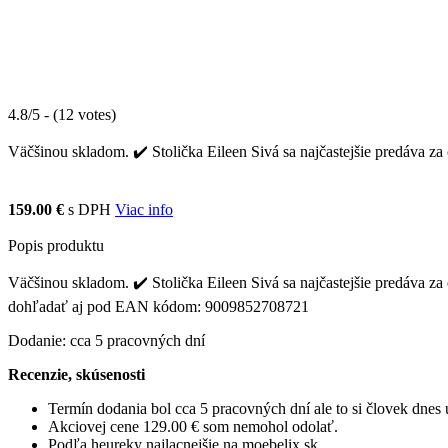
4.8/5 - (12 votes)
Väčšinou skladom. ✔️ Stolička Eileen Sivá sa najčastejšie predáva za 
159.00 €
s DPH
Viac info
Popis produktu
Väčšinou skladom. ✔️ Stolička Eileen Sivá sa najčastejšie predáva za c
dohľadať aj pod EAN kódom: 9009852708721
Dodanie: cca 5 pracovných dní
Recenzie, skúsenosti
Termín dodania bol cca 5 pracovných dní ale to si človek dne
Akciovej cene 129.00 € som nemohol odolať.
Podľa heureky najlacnejšie na moebelix.sk