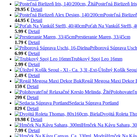
Posteľná Bielizeň Iri
29.95 €
Detail
Posteľná Bielize
44.95 €
Detail
Poťah Na Vankúš Steffi, 
5.99 €
Detail
Prestieranie Maren, 33/45cm
1.79 €
Detail
Príborová Súprava Usch
6.99 €
Detail
Trubkový Spoj Leo 16mm
2.99 €
Detail
Úložný Košík Seoul 
2.49 €
Detail
Regál Megosa Maxi Dekor 
159 €
Detail
Polohovateľn
299 €
Detail
Sedacia Súprava Portland
829 €
Detail
Dvojitá Roleta Th
19.98 €
Detail
Hrnček Na Kávu Sahara, 3
7.99 €
Detail
Hrnček Na Káv