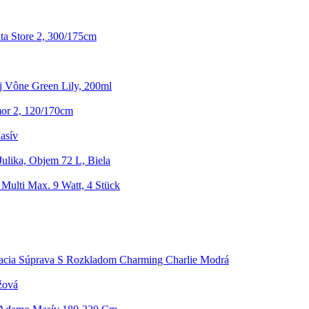
ta Store 2, 300/175cm
j Vône Green Lily, 200ml
or 2, 120/170cm
asív
Julika, Objem 72 L, Biela
 Multi Max. 9 Watt, 4 Stück
acia Súprava S Rozkladom Charming Charlie Modrá
žová