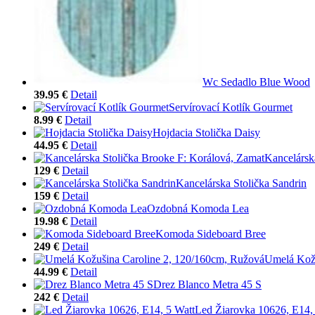
Wc Sedadlo Blue Wood
39.95 €
Detail
Servírovací Kotlík Gourmet
8.99 €
Detail
Hojdacia Stolička Daisy
44.95 €
Detail
Kancelársk
129 €
Detail
Kancelárska Stolička Sandrin
159 €
Detail
Ozdobná Komoda Lea
19.98 €
Detail
Komoda Sideboard Bree
249 €
Detail
Umelá Kožu
44.99 €
Detail
Drez Blanco Metra 45 S
242 €
Detail
Led Žiarovka 10626, E14,