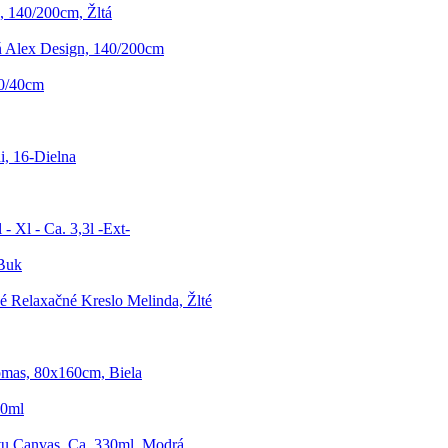
s, 140/200cm, Žltá
ň Alex Design, 140/200cm
40/40cm
i, 16-Dielna
- Xl - Ca. 3,3l -Ext-
Buk
é Relaxačné Kreslo Melinda, Žlté
omas, 80x160cm, Biela
00ml
u Canvas, Ca. 330ml, Modrá