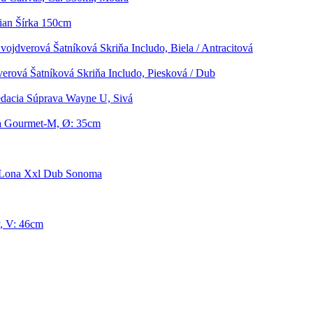
tian Šírka 150cm
vojdverová Šatníková Skriňa Includo, Biela / Antracitová
verová Šatníková Skriňa Includo, Piesková / Dub
edacia Súprava Wayne U, Sivá
ka Gourmet-M, Ø: 35cm
 Lona Xxl Dub Sonoma
y, V: 46cm