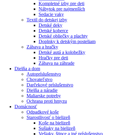
Kompletné izby pre deti
Nábytok pre najmenších
Sedacie vaky
Textil do detskej izby
Detské deky
Detské koberce
Detské obliečky a plachty
Doplnky k detským posteliam
Zábava a hračky
Detské autá a kolobežky
Hračky pre deti
Zábava na záhrade
Dielňa a dom
Autopríslušenstvo
Chovateľstvo
Darčekové príslušenstvo
Dielňa a náradie
Maliarske potreby
Ochrana proti hmyzu
Domácnosť
Odpadkové koše
Starostlivosť o bielizeň
Koše na bielizeň
Sušiaky na bielizeň
Vešiaky, štipce a iné príslušenstvo