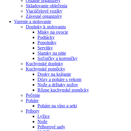
Ostatné organizéry
Skladovanie oblečenia
Viacúčelové vozíky
Závesné organizéry
Varenie a stolovanie
Doplnky k stolovaniu
Misky na ovocie
Podtácky
Popolníky
Servítky
Slamky na pitie
Soľničky a koreničky
Kuchynské doplnky
Kuchynské pomôcky
Dosky na krájanie
Dózy a poháre s vekom
Nože a držiaky nožov
Rôzne kuchynské pomôcky
Pečenie
Poháre
Poháre na víno a sekt
Príbory
Lyžice
Nože
Príborové sady