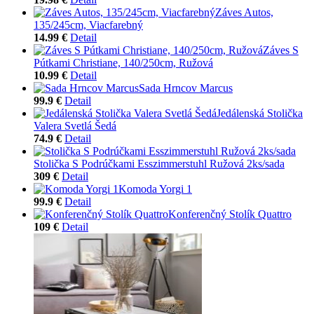
Záves Autos,
135/245cm, Viacfarebný
14.99 €
Detail
Záves S
Pútkami Christiane, 140/250cm, Ružová
10.99 €
Detail
Sada Hrncov Marcus
99.9 €
Detail
Jedálenská Stolička
Valera Svetlá Šedá
74.9 €
Detail
Stolička S Podrúčkami Esszimmerstuhl Ružová 2ks/sada
309 €
Detail
Komoda Yorgi 1
99.9 €
Detail
Konferenčný Stolík Quattro
109 €
Detail