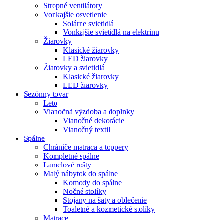
Stropné ventilátory
Vonkajšie osvetlenie
Solárne svietidlá
Vonkajšie svietidlá na elektrinu
Žiarovky
Klasické žiarovky
LED žiarovky
Žiarovky a svietidlá
Klasické žiarovky
LED žiarovky
Sezónny tovar
Leto
Vianočná výzdoba a doplnky
Vianočné dekorácie
Vianočný textil
Spálne
Chrániče matraca a toppery
Kompletné spálne
Lamelové rošty
Malý nábytok do spálne
Komody do spálne
Nočné stolíky
Stojany na šaty a oblečenie
Toaletné a kozmetické stolíky
Matrace