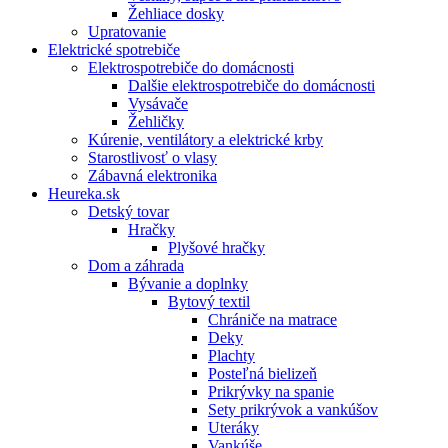
Žehliace dosky
Upratovanie
Elektrické spotrebiče
Elektrospotrebiče do domácnosti
Dalšie elektrospotrebiče do domácnosti
Vysávače
Žehličky
Kúrenie, ventilátory a elektrické krby
Starostlivosť o vlasy
Zábavná elektronika
Heureka.sk
Detský tovar
Hračky
Plyšové hračky
Dom a záhrada
Bývanie a doplnky
Bytový textil
Chrániče na matrace
Deky
Plachty
Posteľná bielizeň
Prikrývky na spanie
Sety prikrývok a vankúšov
Uteráky
Vankúše