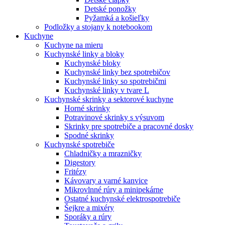
Detské ponožky
Pyžamká a košieľky
Podložky a stojany k notebookom
Kuchyne
Kuchyne na mieru
Kuchynské linky a bloky
Kuchynské bloky
Kuchynské linky bez spotrebičov
Kuchynské linky so spotrebičmi
Kuchynské linky v tvare L
Kuchynské skrinky a sektorové kuchyne
Horné skrinky
Potravinové skrinky s výsuvom
Skrinky pre spotrebiče a pracovné dosky
Spodné skrinky
Kuchynské spotrebiče
Chladničky a mrazničky
Digestory
Fritézy
Kávovary a varné kanvice
Mikrovlnné rúry a minipekárne
Ostatné kuchynské elektrospotrebiče
Šejkre a mixéry
Sporáky a rúry