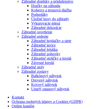
Záhradné doplnky a príslušenstvo
Hračky na záhradu
Koberce a terasová dlažba
Podsedáky
Úložné boxy do záhrady
Vykurovacie telesá
Záhradné dekorácie
Záhradné osvetlenie
Záhradné sedenie
Záhradné hojdačky a siete
Záhradné lavice
Záhradné lehátka
Záhradné pohovky
Záhradné stoličky a kreslá
Závesné kreslá
Záhradné stoly
Záhradné zostavy
Balkónový nábytok
Drevený nábytok
Kovový nábytok
Umelý ratanový nábytok
Kontakt
Ochrana osobných údajov a Cookies (GDPR)
Online katalóg