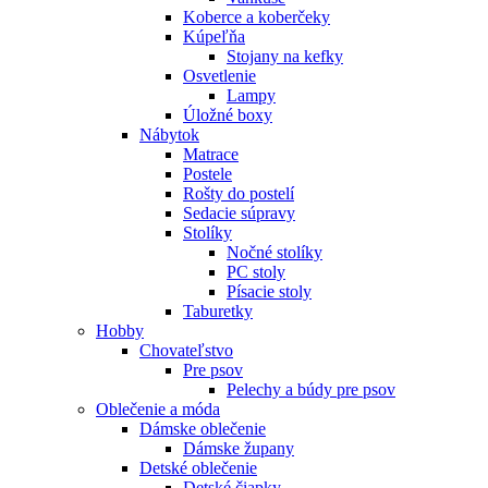
Koberce a koberčeky
Kúpeľňa
Stojany na kefky
Osvetlenie
Lampy
Úložné boxy
Nábytok
Matrace
Postele
Rošty do postelí
Sedacie súpravy
Stolíky
Nočné stolíky
PC stoly
Písacie stoly
Taburetky
Hobby
Chovateľstvo
Pre psov
Pelechy a búdy pre psov
Oblečenie a móda
Dámske oblečenie
Dámske župany
Detské oblečenie
Detské čiapky