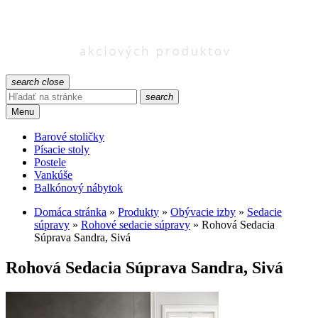
search
close
search
Menu
Barové stoličky
Písacie stoly
Postele
Vankúše
Balkónový nábytok
Domáca stránka
»
Produkty
»
Obývacie izby
»
Sedacie
súpravy
»
Rohové sedacie súpravy
»
Rohová Sedacia
Súprava Sandra, Sivá
Rohová Sedacia Súprava Sandra, Sivá