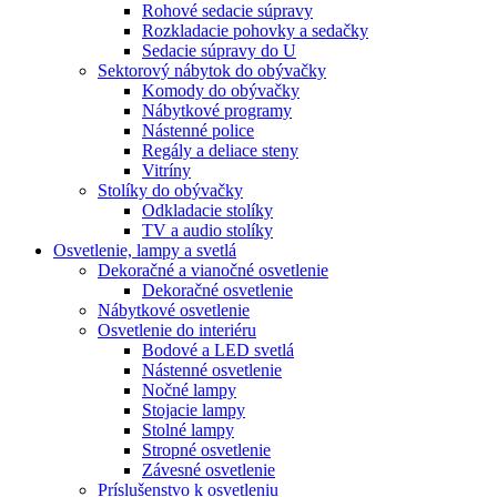
Rohové sedacie súpravy
Rozkladacie pohovky a sedačky
Sedacie súpravy do U
Sektorový nábytok do obývačky
Komody do obývačky
Nábytkové programy
Nástenné police
Regály a deliace steny
Vitríny
Stolíky do obývačky
Odkladacie stolíky
TV a audio stolíky
Osvetlenie, lampy a svetlá
Dekoračné a vianočné osvetlenie
Dekoračné osvetlenie
Nábytkové osvetlenie
Osvetlenie do interiéru
Bodové a LED svetlá
Nástenné osvetlenie
Nočné lampy
Stojacie lampy
Stolné lampy
Stropné osvetlenie
Závesné osvetlenie
Príslušenstvo k osvetleniu