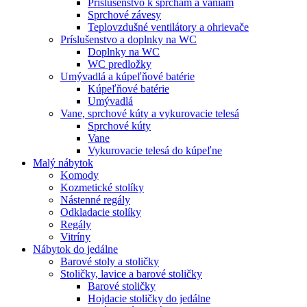
Príslušenstvo k sprchám a vaniam
Sprchové závesy
Teplovzdušné ventilátory a ohrievače
Príslušenstvo a doplnky na WC
Doplnky na WC
WC predložky
Umývadlá a kúpeľňové batérie
Kúpeľňové batérie
Umývadlá
Vane, sprchové kúty a vykurovacie telesá
Sprchové kúty
Vane
Vykurovacie telesá do kúpeľne
Malý nábytok
Komody
Kozmetické stolíky
Nástenné regály
Odkladacie stolíky
Regály
Vitríny
Nábytok do jedálne
Barové stoly a stoličky
Stoličky, lavice a barové stoličky
Barové stoličky
Hojdacie stoličky do jedálne