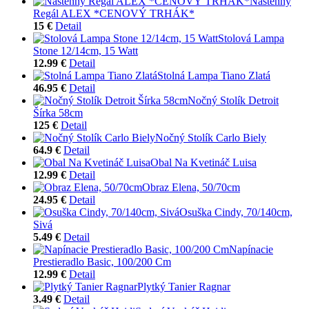
Nástenný
Regál ALEX *CENOVÝ TRHÁK*
15 €
Detail
Stolová Lampa
Stone 12/14cm, 15 Watt
12.99 €
Detail
Stolná Lampa Tiano Zlatá
46.95 €
Detail
Nočný Stolík Detroit
Šírka 58cm
125 €
Detail
Nočný Stolík Carlo Biely
64.9 €
Detail
Obal Na Kvetináč Luisa
12.99 €
Detail
Obraz Elena, 50/70cm
24.95 €
Detail
Osuška Cindy, 70/140cm,
Sivá
5.49 €
Detail
Napínacie
Prestieradlo Basic, 100/200 Cm
12.99 €
Detail
Plytký Tanier Ragnar
3.49 €
Detail