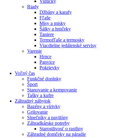
Vidličky
Riady
Džbány a karafy
Fľaše
Misy a misky
Šálky a hrnčeky
Taniere
Termofľaše a termosky
Viacdielne jedálenské servisy
Varenie
Hrnce
Panvice
Pokrievky
Voľný čas
Funkčné doplnky
Šport
Stanovanie a kempovanie
Tašky a kufre
Záhradný nábytok
Bazény a vírivky
Grilovanie
Slnečníky a pavilóny
Záhradkárske potreby
Starostlivosť o rastliny
Záhradné domčeky na náradie