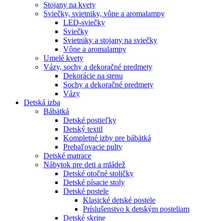
Stojany na kvety
Sviečky, svietniky, vône a aromalampy
LED-sviečky
Sviečky
Svietniky a stojany na sviečky
Vône a aromalampy
Umelé kvety
Vázy, sochy a dekoračné predmety
Dekorácie na stenu
Sochy a dekoračné predmety
Vázy
Detská izba
Bábätká
Detské postieľky
Detský textil
Kompletné izby pre bábätká
Prebaľovacie pulty
Detské matrace
Nábytok pre deti a mládež
Detské otočné stoličky
Detské písacie stoly
Detské postele
Klasické detské postele
Príslušenstvo k detským posteliam
Detské skrine