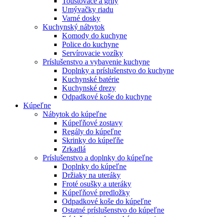
Toustovače a grily
Umývačky riadu
Varné dosky
Kuchynský nábytok
Komody do kuchyne
Police do kuchyne
Servírovacie vozíky
Príslušenstvo a vybavenie kuchyne
Doplnky a príslušenstvo do kuchyne
Kuchynské batérie
Kuchynské drezy
Odpadkové koše do kuchyne
Kúpeľne
Nábytok do kúpeľne
Kúpeľňové zostavy
Regály do kúpeľne
Skrinky do kúpeľňe
Zrkadlá
Príslušenstvo a doplnky do kúpeľne
Doplnky do kúpeľne
Držiaky na uteráky
Froté osušky a uteráky
Kúpeľňové predložky
Odpadkové koše do kúpeľne
Ostatné príslušenstvo do kúpeľne