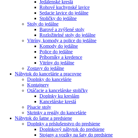
Jedálenské kreslá
Rohové kuchynské lavice
Sedacie lavice do jedálne
Stoličky do jedálne
Stoly do jedálne
Barové a zvýšené stoly
Rozložitelné stoly do jedálne
Vitríny, komody a police do jedálne
Komody do jedálne
Police do jedálne
Príborníky a kredence
Vitríny do jedálne
Zostavy do jedálne
Nábytok do kancelárie a pracovne
Doplnky do kancelárie
Kontajnery
Otáčacie a kancelárske stoličky
Doplnky ku kreslám
Kancelárske kreslá
Písacie stoly
Skrinky a regály do kancelárie
Nábytok do šatne a predsiene
Doplnky a príslušenstvo do predsiene
Doplnkový nábytok do predsiene
Stojany a vozíky na šaty do predsiene