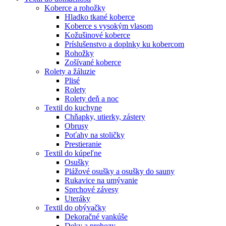
Koberce a rohožky
Hladko tkané koberce
Koberce s vysokým vlasom
Kožušinové koberce
Príslušenstvo a doplnky ku kobercom
Rohožky
Zošívané koberce
Rolety a žáluzie
Plisé
Rolety
Rolety deň a noc
Textil do kuchyne
Chňapky, utierky, zástery
Obrusy
Poťahy na stoličky
Prestieranie
Textil do kúpeľne
Osušky
Plážové osušky a osušky do sauny
Rukavice na umývanie
Sprchové závesy
Uteráky
Textil do obývačky
Dekoračné vankúše
Deky a prehozy