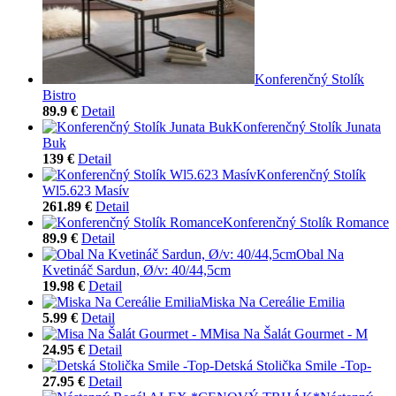
Konferenčný Stolík
Bistro
89.9 €
Detail
Konferenčný Stolík Junata
Buk
139 €
Detail
Konferenčný Stolík
Wl5.623 Masív
261.89 €
Detail
Konferenčný Stolík Romance
89.9 €
Detail
Obal Na
Kvetináč Sardun, Ø/v: 40/44,5cm
19.98 €
Detail
Miska Na Cereálie Emilia
5.99 €
Detail
Misa Na Šalát Gourmet - M
24.95 €
Detail
Detská Stolička Smile -Top-
27.95 €
Detail