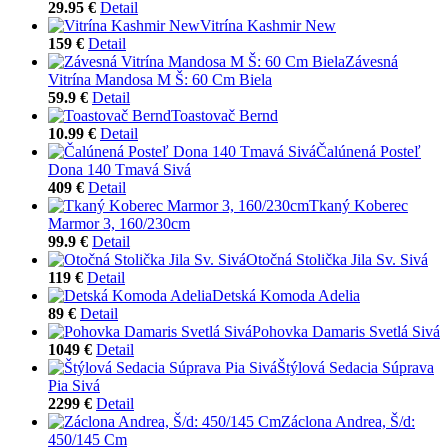
29.95 €
Detail
Vitrína Kashmir New
159 €
Detail
Závesná
Vitrína Mandosa M Š: 60 Cm Biela
59.9 €
Detail
Toastovač Bernd
10.99 €
Detail
Čalúnená Posteľ
Dona 140 Tmavá Sivá
409 €
Detail
Tkaný Koberec
Marmor 3, 160/230cm
99.9 €
Detail
Otočná Stolička Jila Sv. Sivá
119 €
Detail
Detská Komoda Adelia
89 €
Detail
Pohovka Damaris Svetlá Sivá
1049 €
Detail
Štýlová Sedacia Súprava
Pia Sivá
2299 €
Detail
Záclona Andrea, Š/d:
450/145 Cm