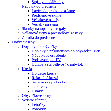
Stojany na dáždníky
Nábytok do predsiene
Lavice do predsiene a šatne
Predsieňové skrine
Vešiakové panely
Vešiaky na stenu
Skrinky na topánky a regály
Vešiakové steny a predsieňové zostavy
Zrkadlá do predsiene
Obývacie izby
Doplnky do obývačky
Doplnky a príslušenstvo do obývacích izieb
Nábytkové osvetlenie
Podstavce pod TV
Údržba a starostlivosť o nábytok
Kreslá
Hojdacie kreslá
Relaxačné kreslá
Sedacie vaky a kocky
Taburetky
Ušiaky
Obývačkové steny
Sedacie súpravy
Leňošky
Pohovky