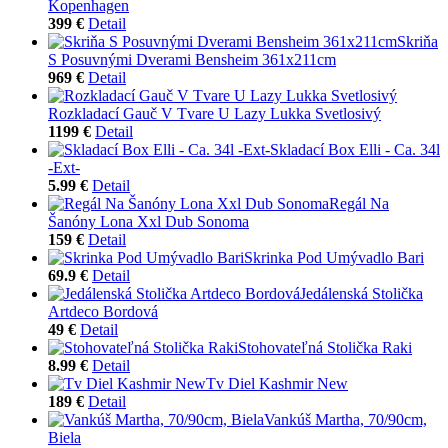
Kopenhagen
399 €
Detail
Skriňa
S Posuvnými Dverami Bensheim 361x211cm
969 €
Detail
Rozkladací Gauč V Tvare U Lazy Lukka Svetlosivý
1199 €
Detail
Skladací Box Elli - Ca. 34l
-Ext-
5.99 €
Detail
Regál Na
Šanóny Lona Xxl Dub Sonoma
159 €
Detail
Skrinka Pod Umývadlo Bari
69.9 €
Detail
Jedálenská Stolička
Artdeco Bordová
49 €
Detail
Stohovateľná Stolička Raki
8.99 €
Detail
Tv Diel Kashmir New
189 €
Detail
Vankúš Martha, 70/90cm,
Biela