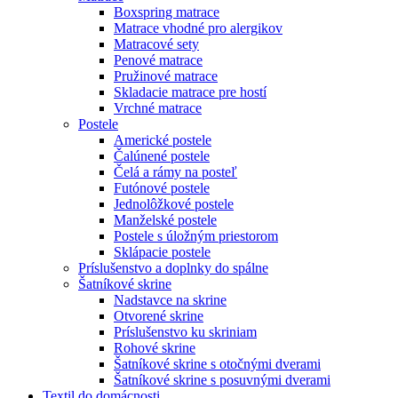
Boxspring matrace
Matrace vhodné pro alergikov
Matracové sety
Penové matrace
Pružinové matrace
Skladacie matrace pre hostí
Vrchné matrace
Postele
Americké postele
Čalúnené postele
Čelá a rámy na posteľ
Futónové postele
Jednolôžkové postele
Manželské postele
Postele s úložným priestorom
Sklápacie postele
Príslušenstvo a doplnky do spálne
Šatníkové skrine
Nadstavce na skrine
Otvorené skrine
Príslušenstvo ku skriniam
Rohové skrine
Šatníkové skrine s otočnými dverami
Šatníkové skrine s posuvnými dverami
Textil do domácnosti