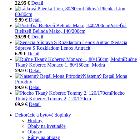
22.95 €
Detail
Látková Plienka Lion,
80/80cm
9.99 €
Detail
Posteľná
Bielizeň Belinda Mako, 140/200cm
39.99 €
Detail
Sedacia
Súprava S Rozkladom Lenox Antracit
629 €
Detail
Ručne
Tkaný Koberec Monaco 1, 80/150cm, Modrá
59.9 €
Detail
Nástenný Regál Mona
Prírodný
89.9 €
Detail
Plocho
Tkaný Koberec Tommy 2, 120/170cm
69.9 €
Detail
Dekorácie a bytové doplnky
Hodiny
Obaly na kvetináče
Obrazy
Rámy na obrazy