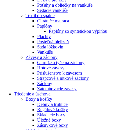
Poťahy a obliečky na vankúše
Sedacie vankúše
Textil do spálne
Chrániče matraca
Paplóny
Paplóny so syntetickou výplňou
Plachty
Posteľná bielizeň
Sada lôžkovín
Vankúše
Závesy a záclony
Garniže a tyče na záclony
Hotové závesy
Príslušenstvo k závesom
Strapcové a nitkové záclony
Záclony
Zatemňovacie závesy
Triedenie a úschova
Boxy a košíky
Debny a truhlice
Regálové košíky
Skladacie boxy
Úložné boxy
Zásuvkové boxy