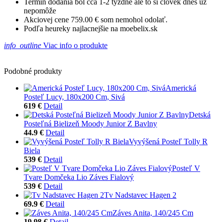
Termín dodania bol cca 1-2 týždne ale to si človek dnes už
nepomôže
Akciovej cene 759.00 € som nemohol odolať.
Podľa heureky najlacnejšie na moebelix.sk
info_outline
Viac info o produkte
Podobné produkty
Americká
Posteľ Lucy, 180x200 Cm, Sivá
619 €
Detail
Detská
Posteľná Bielizeň Moody Junior Z Bavlny
44.9 €
Detail
Vyvýšená Posteľ Tolly R
Biela
539 €
Detail
Posteľ V
Tvare Domčeka Lio Záves Fialový
539 €
Detail
Tv Nadstavec Hagen 2
69.9 €
Detail
Záves Anita, 140/245 Cm
19.98 €
Detail