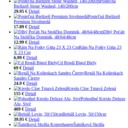
Posteľná
Bielizeň Stone Washed, 140/200cm
29.95 €
Detail
Posteľná Bielizeň
Premium Sivohnedá
17.89 €
Detail
Dlhý Poťah
Na Stoličku Dominik, 48/64/48cm
12.99 €
Detail
Rám Na Fotky Gitta 23
X 23 Cm
6.99 €
Detail
Cd Regál Bigol Biely
69 €
Detail
Regál Na Kolieskach
Sandro Čierny
24.9 €
Detail
Kreslo Cloe Tmavá Zelená
155 €
Detail
Pohodlné Kreslo Deluxe
Alu, Sivé
469 €
Detail
Behúň Levin, 50/150cm
39.95 €
Detail
Šatníková Skriňa