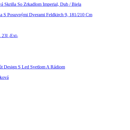
vá Skriňa So Zrkadlom Imperial, Dub / Biela
ňa S Posuvnými Dverami Feldkirch 9, 181/210 Cm
 23l -Ext-
t Design S Led Svetlom A Rádiom
sková