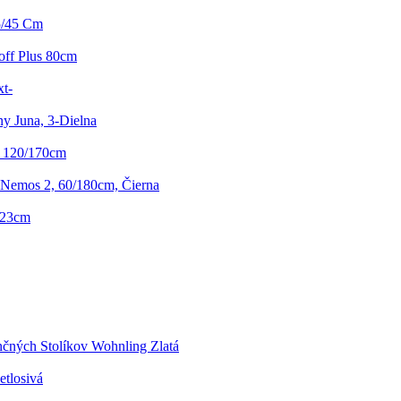
5/45 Cm
off Plus 80cm
t-
y Juna, 3-Dielna
, 120/170cm
Nemos 2, 60/180cm, Čierna
: 23cm
čných Stolíkov Wohnling Zlatá
tlosivá