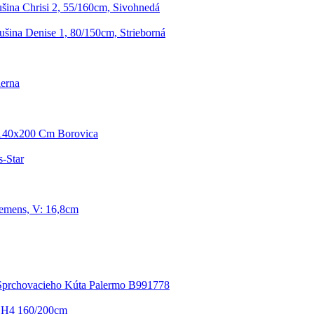
ina Chrisi 2, 55/160cm, Sivohnedá
šina Denise 1, 80/150cm, Strieborná
erna
 140x200 Cm Borovica
s-Star
emens, V: 16,8cm
Sprchovacieho Kúta Palermo B991778
 H4 160/200cm