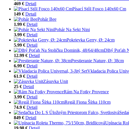
469 €
Detail
Písací Stôl Fosco 140x60 Cm
149 €
Detail
Pohár Bee
1.99 €
Detail
Pohár Na Sekt Nini
3.99 €
Detail
Pokrievka Gerry, Ø: 24cm
5.99 €
Detail
Dlhý Poťah N
12.99 €
Detail
Prestieranie Nature, Ø: 38cm
6.99 €
Detail
Vkladacia Polica Univer
61.9 €
Detail
Zásuvka Unit
25 €
Detail
Rám Na Fotky Provence
3.99 €
Detail
Regál Fiona Šírka 110cm
74.9 €
Detail
Seda
849 €
Detail
Upínacia Rol
19.98 €
Detail