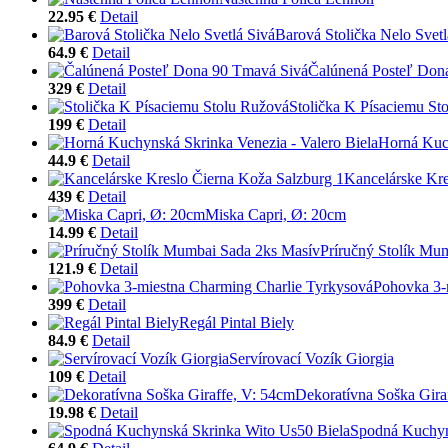
22.95 €
Detail
Barová Stolička Nelo Svetl
64.9 €
Detail
Čalúnená Posteľ Don
329 €
Detail
Stolička K Písaciemu St
199 €
Detail
Horná Kuch
44.9 €
Detail
Kancelárske Kre
439 €
Detail
Miska Capri, Ø: 20cm
14.99 €
Detail
Príručný Stolík Mu
121.9 €
Detail
Pohovka 3-
399 €
Detail
Regál Pintal Biely
84.9 €
Detail
Servírovací Vozík Giorgia
109 €
Detail
Dekoratívna Soška Gira
19.98 €
Detail
Spodná Kuchyn