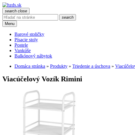
search
close
search
Menu
Barové stoličky
Písacie stoly
Postele
Vankúše
Balkónový nábytok
Domáca stránka
»
Produkty
»
Triedenie a úschova
»
Viacúčelo
Viacúčelový Vozík Rimini