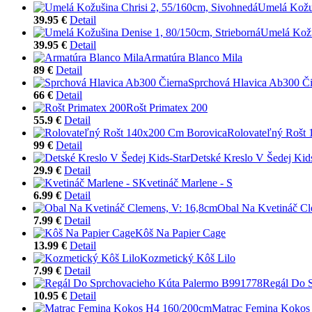
Umelá Kožuš
39.95 €
Detail
Umelá Kožu
39.95 €
Detail
Armatúra Blanco Mila
89 €
Detail
Sprchová Hlavica Ab300 Či
66 €
Detail
Rošt Primatex 200
55.9 €
Detail
Rolovateľný Rošt
99 €
Detail
Detské Kreslo V Šedej Kid
29.9 €
Detail
Kvetináč Marlene - S
6.99 €
Detail
Obal Na Kvetináč Cl
7.99 €
Detail
Kôš Na Papier Cage
13.99 €
Detail
Kozmetický Kôš Lilo
7.99 €
Detail
Regál Do 
10.95 €
Detail
Matrac Femina Kokos