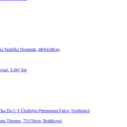
a Stoličku Dominik, 48/64/48cm
sal, 3-Jitý Set
čka Do L S Úložným Priestorom Falco, Svetlosivá
eta Thermo, 75/150cm, Bridlicová