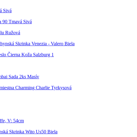
á Sivá
a 90 Tmavá Sivá
olu Ružová
ynská Skrinka Venezia - Valero Biela
slo Čierna Koža Salzburg 1
mbai Sada 2ks Masív
miestna Charming Charlie Tyrkysová
ffe, V: 54cm
ská Skrinka Wito Us50 Biela