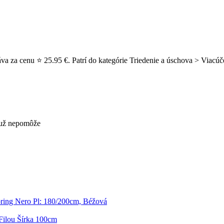
va za cenu ⭐ 25.95 €. Patrí do kategórie Triedenie a úschova > Viacú
s už nepomôže
ring Nero Pl: 180/200cm, Béžová
Filou Šírka 100cm