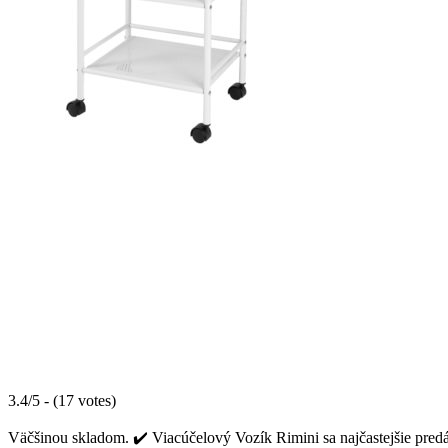
3.4/5 - (17 votes)
Väčšinou skladom. ✔️ Viacúčelový Vozík Rimini sa najčastejšie predá