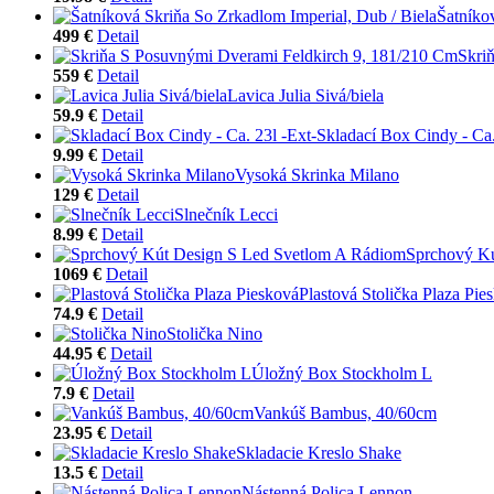
Šatníko
499 €
Detail
Skri
559 €
Detail
Lavica Julia Sivá/biela
59.9 €
Detail
Skladací Box Cindy - Ca.
9.99 €
Detail
Vysoká Skrinka Milano
129 €
Detail
Slnečník Lecci
8.99 €
Detail
Sprchový Kú
1069 €
Detail
Plastová Stolička Plaza Pie
74.9 €
Detail
Stolička Nino
44.95 €
Detail
Úložný Box Stockholm L
7.9 €
Detail
Vankúš Bambus, 40/60cm
23.95 €
Detail
Skladacie Kreslo Shake
13.5 €
Detail
Nástenná Polica Lennon