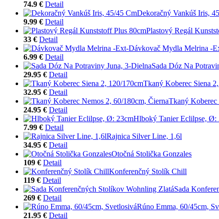
74.9 €
Detail
Dekoračný Vankúš Iris, 4
9.99 €
Detail
Plastový Regál Kunstst
33 €
Detail
Dávkovač Mydla Melrina -Ex
6.99 €
Detail
Sada Dóz Na Potravin
29.95 €
Detail
Tkaný Koberec Siena 2
32.95 €
Detail
Tkaný Koberec 
24.95 €
Detail
Hlboký Tanier Eclilpse, Ø
7.99 €
Detail
Rajnica Silver Line, 1,6l
34.95 €
Detail
Otočná Stolička Gonzales
109 €
Detail
Konferenčný Stolík Chill
119 €
Detail
Sada Konferen
269 €
Detail
Rúno Emma, 60/45cm, Sve
21.95 €
Detail