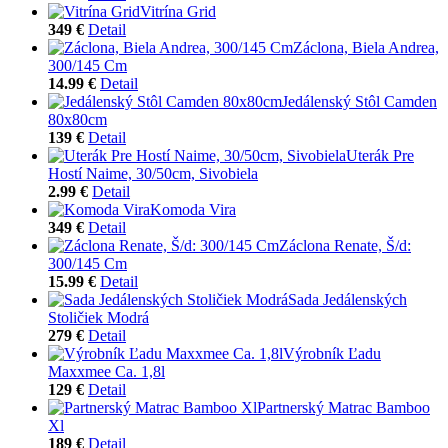
Vitrína Grid
349 €
Detail
Záclona, Biela Andrea,
300/145 Cm
14.99 €
Detail
Jedálenský Stôl Camden
80x80cm
139 €
Detail
Uterák Pre
Hostí Naime, 30/50cm, Sivobiela
2.99 €
Detail
Komoda Vira
349 €
Detail
Záclona Renate, Š/d:
300/145 Cm
15.99 €
Detail
Sada Jedálenských
Stoličiek Modrá
279 €
Detail
Výrobník Ľadu
Maxxmee Ca. 1,8l
129 €
Detail
Partnerský Matrac Bamboo
Xl
189 €
Detail