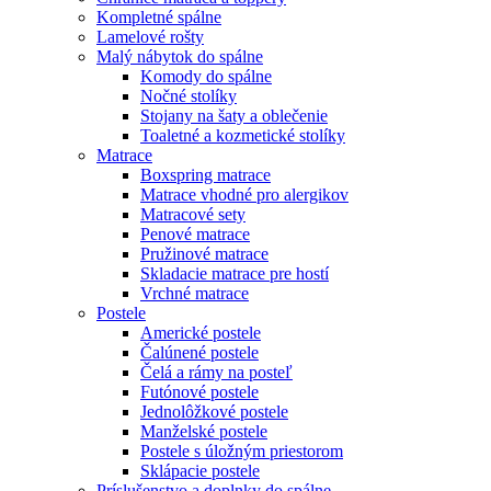
Kompletné spálne
Lamelové rošty
Malý nábytok do spálne
Komody do spálne
Nočné stolíky
Stojany na šaty a oblečenie
Toaletné a kozmetické stolíky
Matrace
Boxspring matrace
Matrace vhodné pro alergikov
Matracové sety
Penové matrace
Pružinové matrace
Skladacie matrace pre hostí
Vrchné matrace
Postele
Americké postele
Čalúnené postele
Čelá a rámy na posteľ
Futónové postele
Jednolôžkové postele
Manželské postele
Postele s úložným priestorom
Sklápacie postele
Príslušenstvo a doplnky do spálne