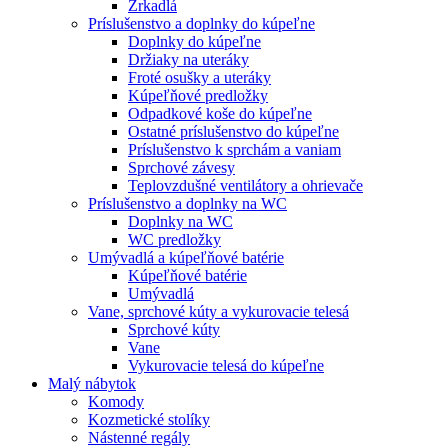
Zrkadlá
Príslušenstvo a doplnky do kúpeľne
Doplnky do kúpeľne
Držiaky na uteráky
Froté osušky a uteráky
Kúpeľňové predložky
Odpadkové koše do kúpeľne
Ostatné príslušenstvo do kúpeľne
Príslušenstvo k sprchám a vaniam
Sprchové závesy
Teplovzdušné ventilátory a ohrievače
Príslušenstvo a doplnky na WC
Doplnky na WC
WC predložky
Umývadlá a kúpeľňové batérie
Kúpeľňové batérie
Umývadlá
Vane, sprchové kúty a vykurovacie telesá
Sprchové kúty
Vane
Vykurovacie telesá do kúpeľne
Malý nábytok
Komody
Kozmetické stolíky
Nástenné regály