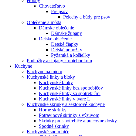
Hobby
Chovateľstvo
Pre psov
Pelechy a búdy pre psov
Oblečenie a móda
Dámske oblečenie
Dámske župany
Detské oblečenie
Detské čiapky
Detské ponožky
Pyžamká a košieľky
Podložky a stojany k notebookom
Kuchyne
Kuchyne na mieru
Kuchynské linky a bloky
Kuchynské bloky
Kuchynské linky bez spotrebičov
Kuchynské linky so spotrebičmi
Kuchynské linky v tvare L
Kuchynské skrinky a sektorové kuchyne
Horné skrinky
Potravinové skrinky s výsuvom
Skrinky pre spotrebiče a pracovné dosky
Spodné skrinky
Kuchynské spotrebiče