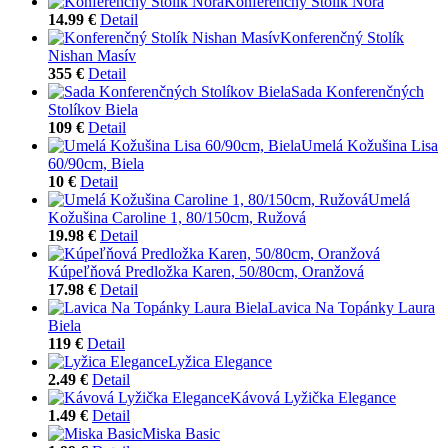
Konferenčný Stolík Nora
14.99 €
Detail
Konferenčný Stolík
Nishan Masív
355 €
Detail
Sada Konferenčných
Stolíkov Biela
109 €
Detail
Umelá Kožušina Lisa
60/90cm, Biela
10 €
Detail
Umelá
Kožušina Caroline 1, 80/150cm, Ružová
19.98 €
Detail
Kúpeľňová Predložka Karen, 50/80cm, Oranžová
17.98 €
Detail
Lavica Na Topánky Laura
Biela
119 €
Detail
Lyžica Elegance
2.49 €
Detail
Kávová Lyžička Elegance
1.49 €
Detail
Miska Basic