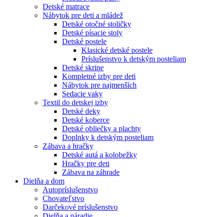
Detské matrace
Nábytok pre deti a mládež
Detské otočné stoličky
Detské písacie stoly
Detské postele
Klasické detské postele
Príslušenstvo k detským posteliam
Detské skrine
Kompletné izby pre deti
Nábytok pre najmenších
Sedacie vaky
Textil do detskej izby
Detské deky
Detské koberce
Detské obliečky a plachty
Doplnky k detským posteliam
Zábava a hračky
Detské autá a kolobežky
Hračky pre deti
Zábava na záhrade
Dielňa a dom
Autopríslušenstvo
Chovateľstvo
Darčekové príslušenstvo
Dielňa a náradie