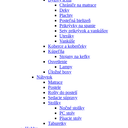
Chrániče na matrace
Deky
Plachty
Posteľná bielizeň
Prikrývky na spanie
Sety prikrývok a vankúšov
Uteráky
Vankúše
Koberce a koberčeky
Kúpeľňa
Stojany na kefky
Osvetlenie
Lampy
Úložné boxy
Nábytok
Matrace
Postele
Rošty do postelí
Sedacie súpravy
Stolíky
Nočné stolíky
PC stoly
Písacie stoly
Taburetky