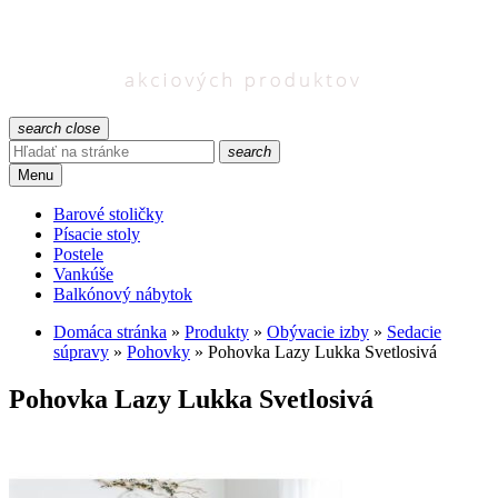
search
close
search
Menu
Barové stoličky
Písacie stoly
Postele
Vankúše
Balkónový nábytok
Domáca stránka
»
Produkty
»
Obývacie izby
»
Sedacie
súpravy
»
Pohovky
»
Pohovka Lazy Lukka Svetlosivá
Pohovka Lazy Lukka Svetlosivá