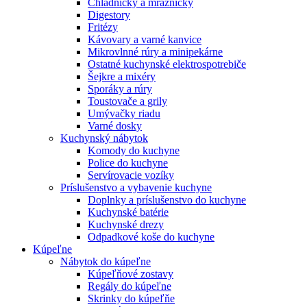
Chladničky a mrazničky
Digestory
Fritézy
Kávovary a varné kanvice
Mikrovlnné rúry a minipekárne
Ostatné kuchynské elektrospotrebiče
Šejkre a mixéry
Sporáky a rúry
Toustovače a grily
Umývačky riadu
Varné dosky
Kuchynský nábytok
Komody do kuchyne
Police do kuchyne
Servírovacie vozíky
Príslušenstvo a vybavenie kuchyne
Doplnky a príslušenstvo do kuchyne
Kuchynské batérie
Kuchynské drezy
Odpadkové koše do kuchyne
Kúpeľne
Nábytok do kúpeľne
Kúpeľňové zostavy
Regály do kúpeľne
Skrinky do kúpeľňe