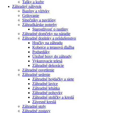
Tašky a kufre
Záhradný nábytok
Bazény a vírivky
Grilovanie
Slnečníky a pavilóny
Záhradkárske potreby
Starostlivosť o rastliny
Záhradné domčeky na náradie
Záhradné doplnky a príslušenstvo
Hračky na záhradu
Koberce a terasová dlažba
Podsedáky
Úložné boxy do záhrady
Vykurovacie telesá
Záhradné dekorácie
Záhradné osvetlenie
Záhradné sedenie
Záhradné hojdačky a siete
Záhradné lavice
Záhradné lehátka
Záhradné pohovky
Záhradné stoličky a kreslá
Závesné kreslá
Záhradné stoly
Záhradné zostavy