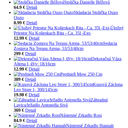
Stolička Danielle Béžová
64.9 €
Detail
Skladacia Stolička Ouzo
Ouzo
8.99 €
Detail
Úložný
Priestor Na Kolieskach Rita - Ca. 35l -Ext-
12.99 €
Detail
Sedacia
Zostava Na Terasu Arena, 53/53/40cm
299 €
Detail
Dekoračná Váza
Altena I, Ø/v: 18/16cm
12.99 €
Detail
Predsieň Mow 250 Cm
389 €
Detail
Kusová Záclona
Leo Store 1, 300/145cm
19.98 €
Detail
Záhradná
Lavica/ležadlo Antonella Sivá
369 €
Detail
Nástenné Zrkadlo Rosi
84.9 €
Detail
Nástenné Zrkadlo Hannah