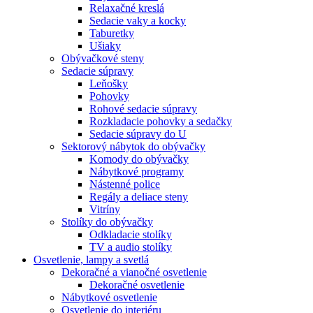
Relaxačné kreslá
Sedacie vaky a kocky
Taburetky
Ušiaky
Obývačkové steny
Sedacie súpravy
Leňošky
Pohovky
Rohové sedacie súpravy
Rozkladacie pohovky a sedačky
Sedacie súpravy do U
Sektorový nábytok do obývačky
Komody do obývačky
Nábytkové programy
Nástenné police
Regály a deliace steny
Vitríny
Stolíky do obývačky
Odkladacie stolíky
TV a audio stolíky
Osvetlenie, lampy a svetlá
Dekoračné a vianočné osvetlenie
Dekoračné osvetlenie
Nábytkové osvetlenie
Osvetlenie do interiéru