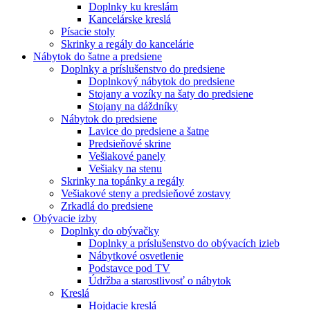
Doplnky ku kreslám
Kancelárske kreslá
Písacie stoly
Skrinky a regály do kancelárie
Nábytok do šatne a predsiene
Doplnky a príslušenstvo do predsiene
Doplnkový nábytok do predsiene
Stojany a vozíky na šaty do predsiene
Stojany na dáždníky
Nábytok do predsiene
Lavice do predsiene a šatne
Predsieňové skrine
Vešiakové panely
Vešiaky na stenu
Skrinky na topánky a regály
Vešiakové steny a predsieňové zostavy
Zrkadlá do predsiene
Obývacie izby
Doplnky do obývačky
Doplnky a príslušenstvo do obývacích izieb
Nábytkové osvetlenie
Podstavce pod TV
Údržba a starostlivosť o nábytok
Kreslá
Hojdacie kreslá