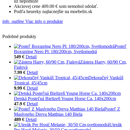
už nepomôže
Akciovej cene 409.00 € som nemohol odolať.
Podľa heureky najlacnejšie na moebelix.sk
info_outline
Viac info o produkte
Podobné produkty
Posteľ
Boxspring Nero Pl: 180/200cm, Svetlomodrá
549 €
Detail
Zástera Harry, 60/90 Cm,
Fialová
7.99 €
Detail
Dekoračný Vankúš
Tropical, 45/45cm
9.99 €
Detail
Detská Posteľná Bielizeň Young Horse Ca. 140x200cm
47.9 €
Detail
Posteľ Z
Masívneho Dreva Matthias 140 Biela
489 €
Detail
Uterák
Pre Hostí Melanie, 30/50 Cm,svetlomodrá