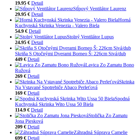
19.95 €
Detail
Stĺpový Ventilátor Laurenz
29.95 €
Detail
Horná
Kuchynská Skrinka Venezia - Valero Biela
54.9 €
Detail
Stolný Ventilátor Lupus
24.95 €
Detail
Skriňa S Otočnými Dverami Borneo Š: 226cm Sivá/dub
449 €
Detail
Lavica Zo Zamatu Bono
Ružová
269 €
Detail
Skrinka
Na Vstavané Spotrebiče Abaco Perleťová
169 €
Detail
Spodná
Kuchynská Skrinka Wito Ussa 50 Biela
114.9 €
Detail
Stolička Zo Zamatu
Jona Piesková
209 €
Detail
Záhradná Súprava Camelie
699 €
Detail