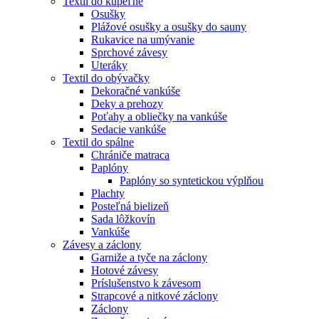
Textil do kúpeľne
Osušky
Plážové osušky a osušky do sauny
Rukavice na umývanie
Sprchové závesy
Uteráky
Textil do obývačky
Dekoračné vankúše
Deky a prehozy
Poťahy a obliečky na vankúše
Sedacie vankúše
Textil do spálne
Chrániče matraca
Paplóny
Paplóny so syntetickou výplňou
Plachty
Posteľná bielizeň
Sada lôžkovín
Vankúše
Závesy a záclony
Garniže a tyče na záclony
Hotové závesy
Príslušenstvo k závesom
Strapcové a nitkové záclony
Záclony