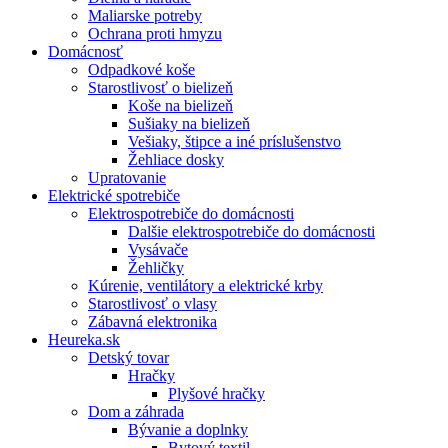
Maliarske potreby
Ochrana proti hmyzu
Domácnosť
Odpadkové koše
Starostlivosť o bielizeň
Koše na bielizeň
Sušiaky na bielizeň
Vešiaky, štipce a iné príslušenstvo
Žehliace dosky
Upratovanie
Elektrické spotrebiče
Elektrospotrebiče do domácnosti
Dalšie elektrospotrebiče do domácnosti
Vysávače
Žehličky
Kúrenie, ventilátory a elektrické krby
Starostlivosť o vlasy
Zábavná elektronika
Heureka.sk
Detský tovar
Hračky
Plyšové hračky
Dom a záhrada
Bývanie a doplnky
Bytový textil