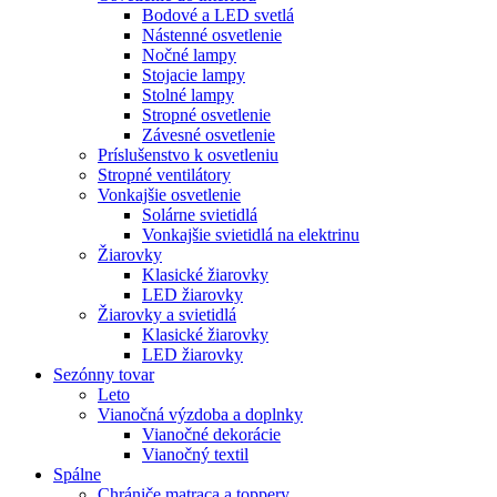
Bodové a LED svetlá
Nástenné osvetlenie
Nočné lampy
Stojacie lampy
Stolné lampy
Stropné osvetlenie
Závesné osvetlenie
Príslušenstvo k osvetleniu
Stropné ventilátory
Vonkajšie osvetlenie
Solárne svietidlá
Vonkajšie svietidlá na elektrinu
Žiarovky
Klasické žiarovky
LED žiarovky
Žiarovky a svietidlá
Klasické žiarovky
LED žiarovky
Sezónny tovar
Leto
Vianočná výzdoba a doplnky
Vianočné dekorácie
Vianočný textil
Spálne
Chrániče matraca a toppery