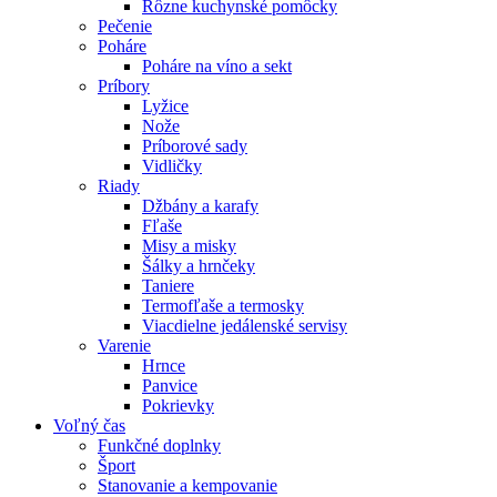
Rôzne kuchynské pomôcky
Pečenie
Poháre
Poháre na víno a sekt
Príbory
Lyžice
Nože
Príborové sady
Vidličky
Riady
Džbány a karafy
Fľaše
Misy a misky
Šálky a hrnčeky
Taniere
Termofľaše a termosky
Viacdielne jedálenské servisy
Varenie
Hrnce
Panvice
Pokrievky
Voľný čas
Funkčné doplnky
Šport
Stanovanie a kempovanie