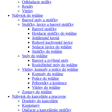
Odkladacie stolíky
Regály
Vitríny
Nábytok do jedálne
Barové stoly a stoličky
Stoličky, lavice a barové stoličky
Barové stoličky
Hojdacie stoličky do jedálne
Jedálenské kreslá
Rohové kuchynské lavice
Sedacie lavice do jedálne
Stoličky do jedálne
Stoly do jedálne
Barové a zvýšené stoly
Rozložitelné stoly do jedálne
Vitríny, komody a police do jedálne
Komody do jedálne
Police do jedálne
Príborníky a kredence
Vitríny do jedálne
Zostavy do jedálne
Nábytok do kancelárie a pracovne
Doplnky do kancelárie
Kontajnery
Otáčacie a kancelárske stoličky