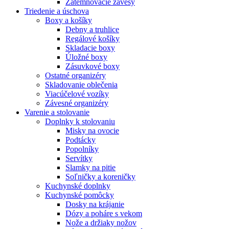
Zatemňovacie závesy
Triedenie a úschova
Boxy a košíky
Debny a truhlice
Regálové košíky
Skladacie boxy
Úložné boxy
Zásuvkové boxy
Ostatné organizéry
Skladovanie oblečenia
Viacúčelové vozíky
Závesné organizéry
Varenie a stolovanie
Doplnky k stolovaniu
Misky na ovocie
Podtácky
Popolníky
Servítky
Slamky na pitie
Soľničky a koreničky
Kuchynské doplnky
Kuchynské pomôcky
Dosky na krájanie
Dózy a poháre s vekom
Nože a držiaky nožov