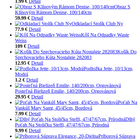
1.99 €
Detail
Obraz S
Klínovým Rámom Denise, 100/140cm
59.99 €
Detail
Odkladací Stolík Club Ny
77.9 €
Detail
Kôš Na Odpadky Waste
Weiss
109 €
Detail
Košík Do
Sprchovacieho Kúta Nostalgie 282083
12.95 €
Detail
Podložka Jette, 10/13cm,
Modrá
1.2 €
Detail
Posteľná Bielizeň Emilie, 140/200cm, Orgovánová
29.95 €
Detail
Poťah Na
Vankúš Mary Samt, 45/45cm, Bordová
7.99 €
Detail
Dlhý
Poťah Na Stoličku Steffi, 47/47/67cm, Prírodná
9.99 €
Detail
Príborová Súprava