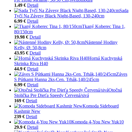
1.49 €
Detail
Sada
Tyčí Na Závesy Black Night-Based, 130-240cm
6.99 €
Detail
Tkaný Koberec Tina 1,
80/150cm
19.98 €
Detail
Nástenné Hodiny
Kelly, Ø: 50,8cm
43.95 €
Detail
Horná Kuchynská
Skrinka Riva H40
44.9 €
Detail
Záves
S Pútkami Hanna 2ks-Cen. Trhák,140/245cm
6.99 €
Detail
Otočná
Stolička Pre Dieťa Speedy Červená/sivá
169 €
Detail
Komoda Sideboard
Kashmir New
239 €
Detail
Komoda 4-You New Yuk10
29.9 €
Detail