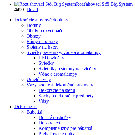
Rozťahovací Stôl Big System
449 €
Detail
Dekorácie a bytové doplnky
Hodiny
Obaly na kvetináče
Obrazy
Rámy na obrazy
Stojany na kvety
Sviečky, svietniky, vône a aromalampy
LED-sviečky
Sviečky
Svietniky a stojany na sviečky
Vône a aromalampy
Umelé kvety
Vázy, sochy a dekoračné predmety
Dekorácie na stenu
Sochy a dekoračné predmety
Vázy
Detská izba
Bábätká
Detské postieľky
Detský textil
Kompletné izby pre bábätká
Prebaľovacie pulty