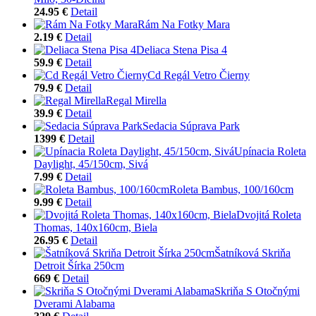
24.95 €
Detail
Rám Na Fotky Mara
2.19 €
Detail
Deliaca Stena Pisa 4
59.9 €
Detail
Cd Regál Vetro Čierny
79.9 €
Detail
Regal Mirella
39.9 €
Detail
Sedacia Súprava Park
1399 €
Detail
Upínacia Roleta
Daylight, 45/150cm, Sivá
7.99 €
Detail
Roleta Bambus, 100/160cm
9.99 €
Detail
Dvojitá Roleta
Thomas, 140x160cm, Biela
26.95 €
Detail
Šatníková Skriňa
Detroit Šírka 250cm
669 €
Detail
Skriňa S Otočnými
Dverami Alabama