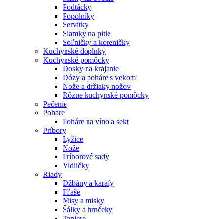
Podtácky
Popolníky
Servítky
Slamky na pitie
Soľničky a koreničky
Kuchynské doplnky
Kuchynské pomôcky
Dosky na krájanie
Dózy a poháre s vekom
Nože a držiaky nožov
Rôzne kuchynské pomôcky
Pečenie
Poháre
Poháre na víno a sekt
Príbory
Lyžice
Nože
Príborové sady
Vidličky
Riady
Džbány a karafy
Fľaše
Misy a misky
Šálky a hrnčeky
Taniere