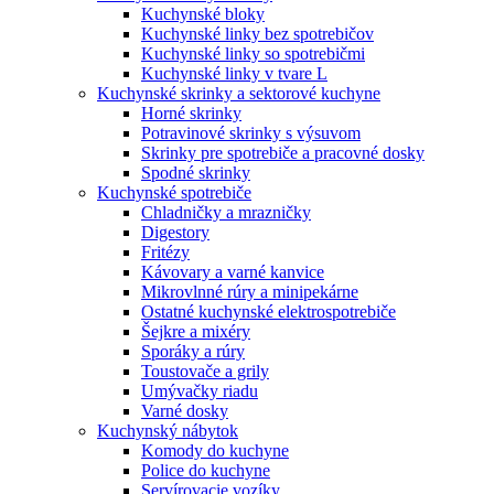
Kuchynské bloky
Kuchynské linky bez spotrebičov
Kuchynské linky so spotrebičmi
Kuchynské linky v tvare L
Kuchynské skrinky a sektorové kuchyne
Horné skrinky
Potravinové skrinky s výsuvom
Skrinky pre spotrebiče a pracovné dosky
Spodné skrinky
Kuchynské spotrebiče
Chladničky a mrazničky
Digestory
Fritézy
Kávovary a varné kanvice
Mikrovlnné rúry a minipekárne
Ostatné kuchynské elektrospotrebiče
Šejkre a mixéry
Sporáky a rúry
Toustovače a grily
Umývačky riadu
Varné dosky
Kuchynský nábytok
Komody do kuchyne
Police do kuchyne
Servírovacie vozíky