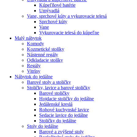
Kúpeľňové batérie
Umývadlá
Vane, sprchové kúty a vykurovacie telesá
Sprchové kúty
Vane
Vykurovacie telesá do kúpeľne
Malý nábytok
Komody
Kozmetické stolíky
Nástenné regály
Odkladacie stolíky
Regály
Vitríny
Nábytok do jedálne
Barové stoly a stoličky
Stoličky, lavice a barové stoličky
Barové stoličky
Hojdacie stoličky do jedálne
Jedálenské kreslá
Rohové kuchynské lavice
Sedacie lavice do jedálne
Stoličky do jedálne
Stoly do jedálne
Barové a zvýšené stoly