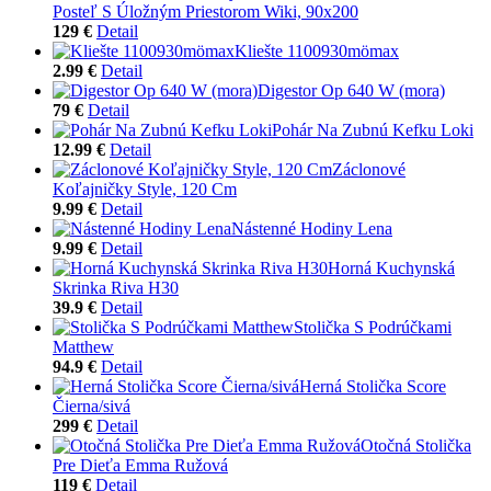
Posteľ S Úložným Priestorom Wiki, 90x200
129 €
Detail
Kliešte 1100930mömax
2.99 €
Detail
Digestor Op 640 W (mora)
79 €
Detail
Pohár Na Zubnú Kefku Loki
12.99 €
Detail
Záclonové
Koľajničky Style, 120 Cm
9.99 €
Detail
Nástenné Hodiny Lena
9.99 €
Detail
Horná Kuchynská
Skrinka Riva H30
39.9 €
Detail
Stolička S Podrúčkami
Matthew
94.9 €
Detail
Herná Stolička Score
Čierna/sivá
299 €
Detail
Otočná Stolička
Pre Dieťa Emma Ružová
119 €
Detail