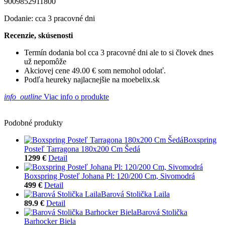
9009852911800
Dodanie: cca 3 pracovné dni
Recenzie, skúsenosti
Termín dodania bol cca 3 pracovné dni ale to si človek dnes
už nepomôže
Akciovej cene 49.00 € som nemohol odolať.
Podľa heureky najlacnejšie na moebelix.sk
info_outline
Viac info o produkte
Podobné produkty
Boxspring
Posteľ Tarragona 180x200 Cm Šedá
1299 €
Detail
Boxspring Posteľ Johana Pl: 120/200 Cm, Sivomodrá
499 €
Detail
Barová Stolička Laila
89.9 €
Detail
Barová Stolička
Barhocker Biela