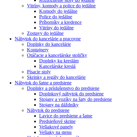
Rozložitelné stoly do jedálne
Vitríny, komody a police do jedálne
Komody do jedálne
Police do jedálne
Príborníky a kredence
Vitríny do jedálne
Zostavy do jedálne
Nábytok do kancelárie a pracovne
Doplnky do kancelárie
Kontajnery
Otáčacie a kancelárske stoličky
Doplnky ku kreslám
Kancelárske kreslá
Písacie stoly
Skrinky a regály do kancelárie
Nábytok do šatne a predsiene
Doplnky a príslušenstvo do predsiene
Doplnkový nábytok do predsiene
Stojany a vozíky na šaty do predsiene
Stojany na dáždníky
Nábytok do predsiene
Lavice do predsiene a šatne
Predsieňové skrine
Vešiakové panely
Vešiaky na stenu