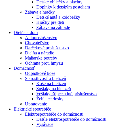
Detské obliečky a plachty
Doplnky k detským posteliam
Zábava a hračky
Detské autá a kolobežky
Hračky pre deti
Zábava na záhrade
Dielňa a dom
Autopríslušenstvo
Chovateľstvo
Darčekové príslušenstvo
Dielňa a náradie
Maliarske potreby
Ochrana proti hmyzu
Domácnosť
Odpadkové koše
Starostlivosť o bielizeň
Koše na bielizeň
Sušiaky na bielizeň
Vešiaky, štipce a iné príslušenstvo
Žehliace dosky
Upratovanie
Elektrické spotrebiče
Elektrospotrebiče do domácnosti
Dalšie elektrospotrebiče do domácnosti
Vysávače