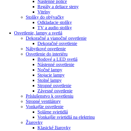
Nástenné police
Regály a deliace steny
Vitríny
Stolíky do obývačky
Odkladacie stolíky
TV a audio stolíky
Osvetlenie, lampy a svetlá
Dekoračné a vianočné osvetlenie
Dekoračné osvetlenie
Nábytkové osvetlenie
Osvetlenie do interiéru
Bodové a LED svetlá
Nástenné osvetlenie
Nočné lampy
Stojacie lampy
Stolné lampy
Stropné osvetlenie
Závesné osvetlenie
Príslušenstvo k osvetleniu
Stropné ventilátory
Vonkajšie osvetlenie
Solárne svietidlá
Vonkajšie svietidlá na elektrinu
Žiarovky
Klasické žiarovky