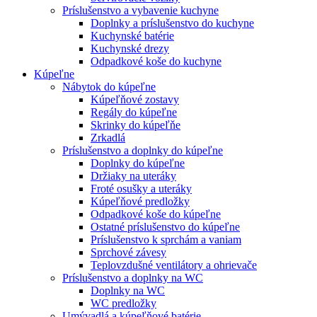
Príslušenstvo a vybavenie kuchyne
Doplnky a príslušenstvo do kuchyne
Kuchynské batérie
Kuchynské drezy
Odpadkové koše do kuchyne
Kúpeľne
Nábytok do kúpeľne
Kúpeľňové zostavy
Regály do kúpeľne
Skrinky do kúpeľňe
Zrkadlá
Príslušenstvo a doplnky do kúpeľne
Doplnky do kúpeľne
Držiaky na uteráky
Froté osušky a uteráky
Kúpeľňové predložky
Odpadkové koše do kúpeľne
Ostatné príslušenstvo do kúpeľne
Príslušenstvo k sprchám a vaniam
Sprchové závesy
Teplovzdušné ventilátory a ohrievače
Príslušenstvo a doplnky na WC
Doplnky na WC
WC predložky
Umývadlá a kúpeľňové batérie