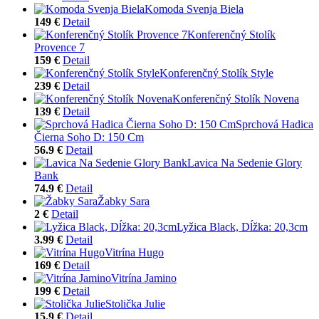
Komoda Svenja Biela
149 €
Detail
Konferenčný Stolík
Provence 7
159 €
Detail
Konferenčný Stolík Style
239 €
Detail
Konferenčný Stolík Novena
139 €
Detail
Sprchová Hadica
Čierna Soho D: 150 Cm
56.9 €
Detail
Lavica Na Sedenie Glory
Bank
74.9 €
Detail
Žabky Sara
2 €
Detail
Lyžica Black, Dĺžka: 20,3cm
3.99 €
Detail
Vitrína Hugo
169 €
Detail
Vitrína Jamino
199 €
Detail
Stolička Julie
15.9 €
Detail