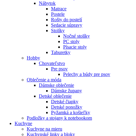
Nábytok
Matrace
Postele
Rošty do postelí
Sedacie súpravy
Stolíky
Nočné stolíky
PC stoly
Písacie stoly
Taburetky
Hobby
Chovateľstvo
Pre psov
Pelechy a búdy pre psov
Oblečenie a móda
Dámske oblečenie
Dámske župany
Detské oblečenie
Detské čiapky
Detské ponožky
Pyžamká a košieľky
Podložky a stojany k notebookom
Kuchyne
Kuchyne na mieru
Kuchynské linky a bloky