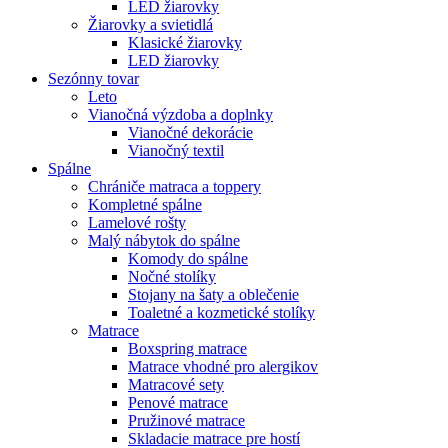
LED žiarovky
Žiarovky a svietidlá
Klasické žiarovky
LED žiarovky
Sezónny tovar
Leto
Vianočná výzdoba a doplnky
Vianočné dekorácie
Vianočný textil
Spálne
Chrániče matraca a toppery
Kompletné spálne
Lamelové rošty
Malý nábytok do spálne
Komody do spálne
Nočné stolíky
Stojany na šaty a oblečenie
Toaletné a kozmetické stolíky
Matrace
Boxspring matrace
Matrace vhodné pro alergikov
Matracové sety
Penové matrace
Pružinové matrace
Skladacie matrace pre hostí