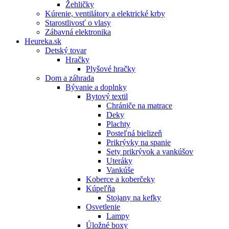
Žehličky
Kúrenie, ventilátory a elektrické krby
Starostlivosť o vlasy
Zábavná elektronika
Heureka.sk
Detský tovar
Hračky
Plyšové hračky
Dom a záhrada
Bývanie a doplnky
Bytový textil
Chrániče na matrace
Deky
Plachty
Posteľná bielizeň
Prikrývky na spanie
Sety prikrývok a vankúšov
Uteráky
Vankúše
Koberce a koberčeky
Kúpeľňa
Stojany na kefky
Osvetlenie
Lampy
Úložné boxy