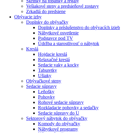
Skrinky na topánky a regály
Vešiakové steny a predsieňové zostavy
Zrkadlá do predsiene
Obývacie izby
Doplnky do obývačky
Doplnky a príslušenstvo do obývacích izieb
Nábytkové osvetlenie
Podstavce pod TV
Údržba a starostlivosť o nábytok
Kreslá
Hojdacie kreslá
Relaxačné kreslá
Sedacie vaky a kocky
Taburetky
Ušiaky
Obývačkové steny
Sedacie súpravy
Leňošky
Pohovky
Rohové sedacie súpravy
Rozkladacie pohovky a sedačky
Sedacie súpravy do U
Sektorový nábytok do obývačky
Komody do obývačky
Nábytkové programy