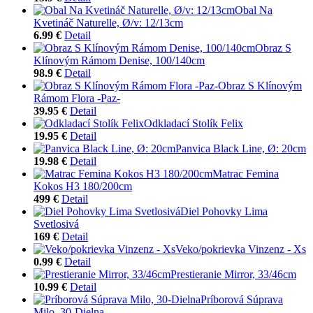
Obal Na
Kvetináč Naturelle, Ø/v: 12/13cm
6.99 €
Detail
Obraz S
Klínovým Rámom Denise, 100/140cm
98.9 €
Detail
Obraz S Klínovým
Rámom Flora -Paz-
39.95 €
Detail
Odkladací Stolík Felix
19.95 €
Detail
Panvica Black Line, Ø: 20cm
19.98 €
Detail
Matrac Femina
Kokos H3 180/200cm
499 €
Detail
Diel Pohovky Lima
Svetlosivá
169 €
Detail
Veko/pokrievka Vinzenz - Xs
0.99 €
Detail
Prestieranie Mirror, 33/46cm
10.99 €
Detail
Príborová Súprava
Milo, 30-Dielna