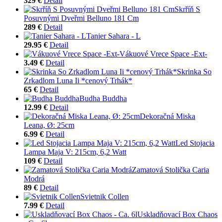
329 €
Detail
Skrříň S
Posuvnými Dveřmi Belluno 181 Cm
289 €
Detail
Tanier Sahara - L
29.95 €
Detail
Vákuové Vrece Space -Ext-
3.49 €
Detail
Skrinka So
Zrkadlom Luna Ii *cenový Trhák*
65 €
Detail
Budha Buddha
12.99 €
Detail
Dekoračná Miska
Leana, Ø: 25cm
6.99 €
Detail
Led Stojacia
Lampa Maja V: 215cm, 6,2 Watt
109 €
Detail
Zamatová Stolička Caria
Modrá
89 €
Detail
Svietnik Collen
7.99 €
Detail
Uskladňovací Box Chaos