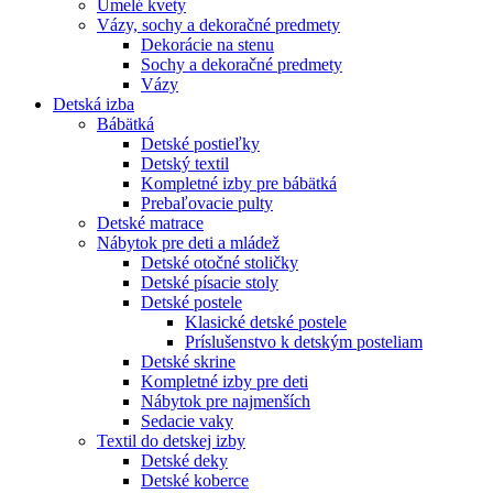
Umelé kvety
Vázy, sochy a dekoračné predmety
Dekorácie na stenu
Sochy a dekoračné predmety
Vázy
Detská izba
Bábätká
Detské postieľky
Detský textil
Kompletné izby pre bábätká
Prebaľovacie pulty
Detské matrace
Nábytok pre deti a mládež
Detské otočné stoličky
Detské písacie stoly
Detské postele
Klasické detské postele
Príslušenstvo k detským posteliam
Detské skrine
Kompletné izby pre deti
Nábytok pre najmenších
Sedacie vaky
Textil do detskej izby
Detské deky
Detské koberce