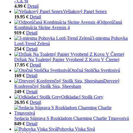
- Ca. 6l
4.99 €
Detail
Vešiakový Panel Senex
19.95 €
Detail
Odporúčaná
Kombinácia Skrine Avensis 4
919 €
Detail
3-miestna Pohovka
Lord-Trend Zelená
254 €
Detail
Držiak Na Toaletný Papier Vyrobené Z Kovu V Čiernej
17.95 €
Detail
Otočná Stolička Svetlosivá
169 €
Detail
Drevený
Konferenčný Stolík Sira, Sheesham
249 €
Detail
Odkladací Stolík Grey
26.95 €
Detail
Sedacia Súprava S Rozkladom Charming Charlie Tmavosivá
849 €
Detail
Pohovka Viska Sivá