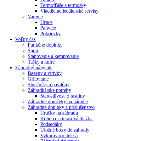
Termofľaše a termosky
Viacdielne jedálenské servisy
Varenie
Hrnce
Panvice
Pokrievky
Voľný čas
Funkčné doplnky
Šport
Stanovanie a kempovanie
Tašky a kufre
Záhradný nábytok
Bazény a vírivky
Grilovanie
Slnečníky a pavilóny
Záhradkárske potreby
Starostlivosť o rastliny
Záhradné domčeky na náradie
Záhradné doplnky a príslušenstvo
Hračky na záhradu
Koberce a terasová dlažba
Podsedáky
Úložné boxy do záhrady
Vykurovacie telesá