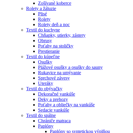
Zošívané koberce
Rolety a žáluzie
Plisé
Rolety
Rolety deň a noc
Textil do kuchyne
Chňapky, utierky, zástery
Obrusy
Poťahy na stoličky
Prestieranie
Textil do kúpeľne
Osušky
Plážové osušky a osušky do sauny
Rukavice na umývanie
Sprchové závesy
Uteráky
Textil do obývačky
Dekoračné vankúše
Deky a prehozy
Poťahy a obliečky na vankúše
Sedacie vankúše
Textil do spálne
Chrániče matraca
Paplóny
Paplóny so syntetickou výplňou