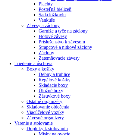
Plachty
Posteľná bielizeň
Sada lôžkovín
Vankúše
Závesy a záclony
Garniže a tyče na záclony
Hotové závesy
Príslušenstvo k závesom
Strapcové a nitkové záclony
Záclony
Zatemňovacie závesy
Triedenie a úschova
Boxy a košíky
Debny a truhlice
Regálové košíky
Skladacie boxy
Úložné boxy
Zásuvkové boxy
Ostatné organizéry
Skladovanie oblečenia
Viacúčelové vozíky
Závesné organizéry
Varenie a stolovanie
Doplnky k stolovaniu
Misky na ovocie