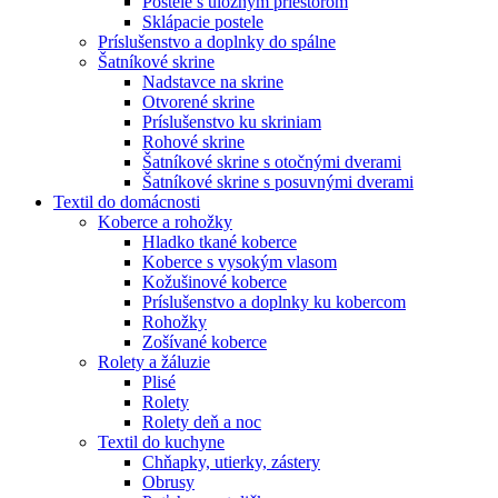
Postele s úložným priestorom
Sklápacie postele
Príslušenstvo a doplnky do spálne
Šatníkové skrine
Nadstavce na skrine
Otvorené skrine
Príslušenstvo ku skriniam
Rohové skrine
Šatníkové skrine s otočnými dverami
Šatníkové skrine s posuvnými dverami
Textil do domácnosti
Koberce a rohožky
Hladko tkané koberce
Koberce s vysokým vlasom
Kožušinové koberce
Príslušenstvo a doplnky ku kobercom
Rohožky
Zošívané koberce
Rolety a žáluzie
Plisé
Rolety
Rolety deň a noc
Textil do kuchyne
Chňapky, utierky, zástery
Obrusy