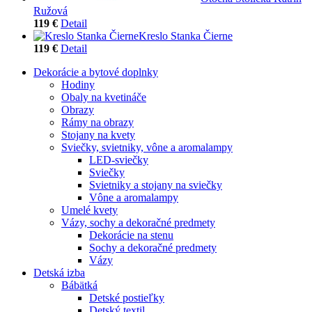
Ružová
119 €
Detail
Kreslo Stanka Čierne
119 €
Detail
Dekorácie a bytové doplnky
Hodiny
Obaly na kvetináče
Obrazy
Rámy na obrazy
Stojany na kvety
Sviečky, svietniky, vône a aromalampy
LED-sviečky
Sviečky
Svietniky a stojany na sviečky
Vône a aromalampy
Umelé kvety
Vázy, sochy a dekoračné predmety
Dekorácie na stenu
Sochy a dekoračné predmety
Vázy
Detská izba
Bábätká
Detské postieľky
Detský textil