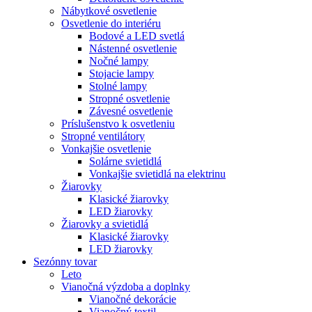
Nábytkové osvetlenie
Osvetlenie do interiéru
Bodové a LED svetlá
Nástenné osvetlenie
Nočné lampy
Stojacie lampy
Stolné lampy
Stropné osvetlenie
Závesné osvetlenie
Príslušenstvo k osvetleniu
Stropné ventilátory
Vonkajšie osvetlenie
Solárne svietidlá
Vonkajšie svietidlá na elektrinu
Žiarovky
Klasické žiarovky
LED žiarovky
Žiarovky a svietidlá
Klasické žiarovky
LED žiarovky
Sezónny tovar
Leto
Vianočná výzdoba a doplnky
Vianočné dekorácie
Vianočný textil