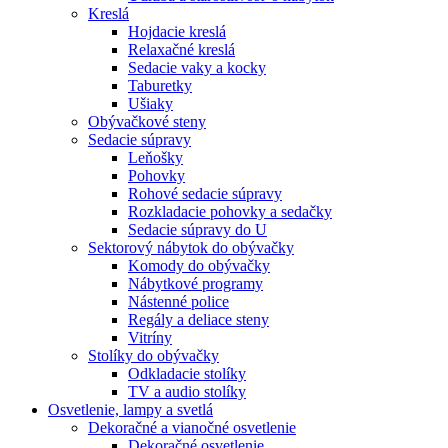
Kreslá
Hojdacie kreslá
Relaxačné kreslá
Sedacie vaky a kocky
Taburetky
Ušiaky
Obývačkové steny
Sedacie súpravy
Leňošky
Pohovky
Rohové sedacie súpravy
Rozkladacie pohovky a sedačky
Sedacie súpravy do U
Sektorový nábytok do obývačky
Komody do obývačky
Nábytkové programy
Nástenné police
Regály a deliace steny
Vitríny
Stolíky do obývačky
Odkladacie stolíky
TV a audio stolíky
Osvetlenie, lampy a svetlá
Dekoračné a vianočné osvetlenie
Dekoračné osvetlenie