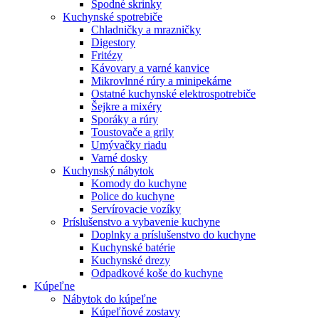
Spodné skrinky
Kuchynské spotrebiče
Chladničky a mrazničky
Digestory
Fritézy
Kávovary a varné kanvice
Mikrovlnné rúry a minipekárne
Ostatné kuchynské elektrospotrebiče
Šejkre a mixéry
Sporáky a rúry
Toustovače a grily
Umývačky riadu
Varné dosky
Kuchynský nábytok
Komody do kuchyne
Police do kuchyne
Servírovacie vozíky
Príslušenstvo a vybavenie kuchyne
Doplnky a príslušenstvo do kuchyne
Kuchynské batérie
Kuchynské drezy
Odpadkové koše do kuchyne
Kúpeľne
Nábytok do kúpeľne
Kúpeľňové zostavy