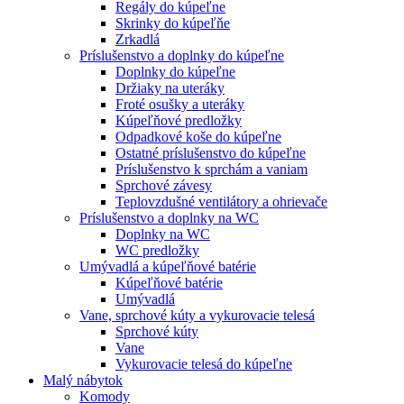
Regály do kúpeľne
Skrinky do kúpeľňe
Zrkadlá
Príslušenstvo a doplnky do kúpeľne
Doplnky do kúpeľne
Držiaky na uteráky
Froté osušky a uteráky
Kúpeľňové predložky
Odpadkové koše do kúpeľne
Ostatné príslušenstvo do kúpeľne
Príslušenstvo k sprchám a vaniam
Sprchové závesy
Teplovzdušné ventilátory a ohrievače
Príslušenstvo a doplnky na WC
Doplnky na WC
WC predložky
Umývadlá a kúpeľňové batérie
Kúpeľňové batérie
Umývadlá
Vane, sprchové kúty a vykurovacie telesá
Sprchové kúty
Vane
Vykurovacie telesá do kúpeľne
Malý nábytok
Komody