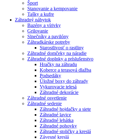
Šport
Stanovanie a kempovanie
Tašky a kufre
Záhradný nábytok
Bazény a vírivky
Grilovanie
Slnečníky a pavilóny
Záhradkárske potreby
Starostlivosť o rastliny
Záhradné domčeky na náradie
Záhradné doplnky a príslušenstvo
Hračky na záhradu
Koberce a terasová dlažba
Podsedáky
Úložné boxy do záhrady
Vykurovacie telesá
Záhradné dekorácie
Záhradné osvetlenie
Záhradné sedenie
Záhradné hojdačky a siete
Záhradné lavice
Záhradné lehátka
Záhradné pohovky
Záhradné stoličky a kreslá
Závesné kreslá