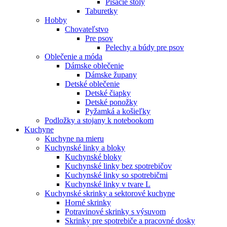
Písacie stoly
Taburetky
Hobby
Chovateľstvo
Pre psov
Pelechy a búdy pre psov
Oblečenie a móda
Dámske oblečenie
Dámske župany
Detské oblečenie
Detské čiapky
Detské ponožky
Pyžamká a košieľky
Podložky a stojany k notebookom
Kuchyne
Kuchyne na mieru
Kuchynské linky a bloky
Kuchynské bloky
Kuchynské linky bez spotrebičov
Kuchynské linky so spotrebičmi
Kuchynské linky v tvare L
Kuchynské skrinky a sektorové kuchyne
Horné skrinky
Potravinové skrinky s výsuvom
Skrinky pre spotrebiče a pracovné dosky