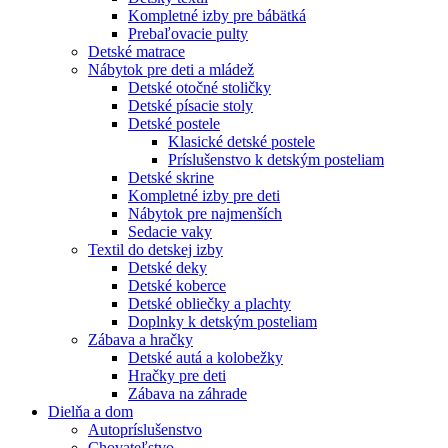
Kompletné izby pre bábätká
Prebaľovacie pulty
Detské matrace
Nábytok pre deti a mládež
Detské otočné stoličky
Detské písacie stoly
Detské postele
Klasické detské postele
Príslušenstvo k detským posteliam
Detské skrine
Kompletné izby pre deti
Nábytok pre najmenších
Sedacie vaky
Textil do detskej izby
Detské deky
Detské koberce
Detské obliečky a plachty
Doplnky k detským posteliam
Zábava a hračky
Detské autá a kolobežky
Hračky pre deti
Zábava na záhrade
Dielňa a dom
Autopríslušenstvo
Chovateľstvo