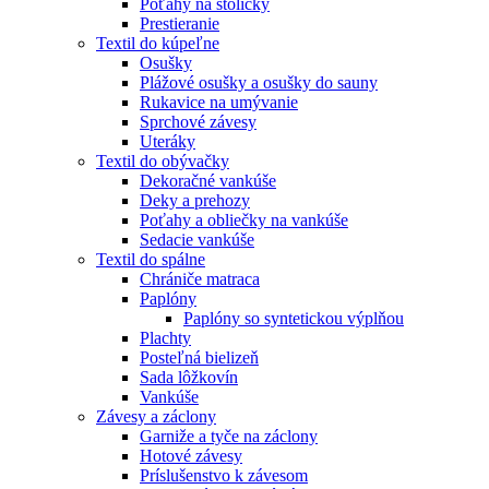
Poťahy na stoličky
Prestieranie
Textil do kúpeľne
Osušky
Plážové osušky a osušky do sauny
Rukavice na umývanie
Sprchové závesy
Uteráky
Textil do obývačky
Dekoračné vankúše
Deky a prehozy
Poťahy a obliečky na vankúše
Sedacie vankúše
Textil do spálne
Chrániče matraca
Paplóny
Paplóny so syntetickou výplňou
Plachty
Posteľná bielizeň
Sada lôžkovín
Vankúše
Závesy a záclony
Garniže a tyče na záclony
Hotové závesy
Príslušenstvo k závesom