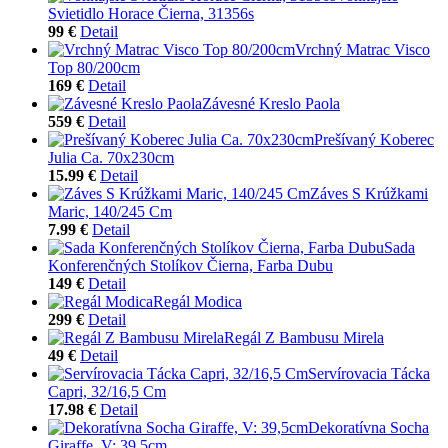
Svietidlo Horace Čierna, 31356s
99 €
Detail
Vrchný Matrac Visco
Top 80/200cm
169 €
Detail
Závesné Kreslo Paola
559 €
Detail
Prešívaný Koberec
Julia Ca. 70x230cm
15.99 €
Detail
Záves S Krúžkami
Maric, 140/245 Cm
7.99 €
Detail
Sada
Konferenčných Stolíkov Čierna, Farba Dubu
149 €
Detail
Regál Modica
299 €
Detail
Regál Z Bambusu Mirela
49 €
Detail
Servírovacia Tácka
Capri, 32/16,5 Cm
17.98 €
Detail
Dekoratívna Socha
Giraffe, V: 39,5cm