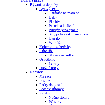
Dom a záhrada
Bývanie a doplnky
Bytový textil
Chrániče na matrace
Deky
Plachty
Posteľná bielizeň
Prikrývky na spanie
Sety prikrývok a vankúšov
Uteráky
Vankúše
Koberce a koberčeky
Kúpeľňa
Stojany na kefky
Osvetlenie
Lampy
Úložné boxy
Nábytok
Matrace
Postele
Rošty do postelí
Sedacie súpravy
Stolíky
Nočné stolíky
PC stoly