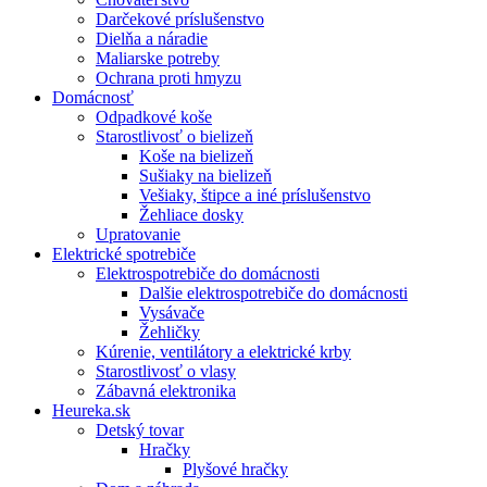
Darčekové príslušenstvo
Dielňa a náradie
Maliarske potreby
Ochrana proti hmyzu
Domácnosť
Odpadkové koše
Starostlivosť o bielizeň
Koše na bielizeň
Sušiaky na bielizeň
Vešiaky, štipce a iné príslušenstvo
Žehliace dosky
Upratovanie
Elektrické spotrebiče
Elektrospotrebiče do domácnosti
Dalšie elektrospotrebiče do domácnosti
Vysávače
Žehličky
Kúrenie, ventilátory a elektrické krby
Starostlivosť o vlasy
Zábavná elektronika
Heureka.sk
Detský tovar
Hračky
Plyšové hračky