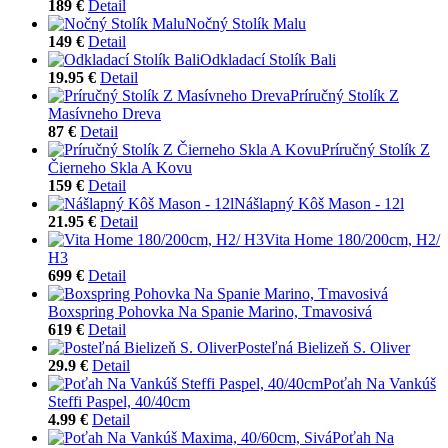
189 €
Detail
Nočný Stolík Malu
149 €
Detail
Odkladací Stolík Bali
19.95 €
Detail
Príručný Stolík Z
Masívneho Dreva
87 €
Detail
Príručný Stolík Z
Čierneho Skla A Kovu
159 €
Detail
Nášlapný Kôš Mason - 12l
21.95 €
Detail
Vita Home 180/200cm, H2/
H3
699 €
Detail
Boxspring Pohovka Na Spanie Marino, Tmavosivá
619 €
Detail
Posteľná Bielizeň S. Oliver
29.9 €
Detail
Poťah Na Vankúš
Steffi Paspel, 40/40cm
4.99 €
Detail
Poťah Na