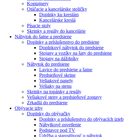
Kontajnery
Otáčacie a kancelárske stoličky
Doplnky ku kreslám
Kancelárske kreslá
Písacie stoly
Skrinky a regály do kancelárie
Nábytok do šatne a predsiene
Doplnky a príslušenstvo do predsiene
Doplnkový nábytok do predsiene
Stojany a vozíky na šaty do predsiene
Stojany na dáždníky
Nábytok do predsiene
Lavice do predsiene a šatne
Predsieňové skrine
Vešiakové panely
Vešiaky na stenu
Skrinky na topánky a regály
Vešiakové steny a predsieňové zostavy
Zrkadlá do predsiene
Obývacie izby
Doplnky do obývačky
Doplnky a príslušenstvo do obývacích izieb
Nábytkové osvetlenie
Podstavce pod TV
Údržba a starostlivosť o nábytok