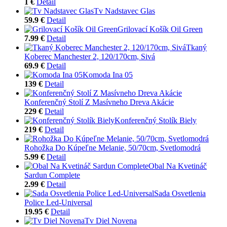
1 €
Detail
Tv Nadstavec Glas
59.9 €
Detail
Grilovací Košík Oil Green
7.99 €
Detail
Tkaný
Koberec Manchester 2, 120/170cm, Sivá
69.9 €
Detail
Komoda Ina 05
139 €
Detail
Konferenčný Stolí Z Masívneho Dreva Akácie
229 €
Detail
Konferenčný Stolík Biely
219 €
Detail
Rohožka Do Kúpeľne Melanie, 50/70cm, Svetlomodrá
5.99 €
Detail
Obal Na Kvetináč
Sardun Complete
2.99 €
Detail
Sada Osvetlenia
Police Led-Universal
19.95 €
Detail
Tv Diel Novena