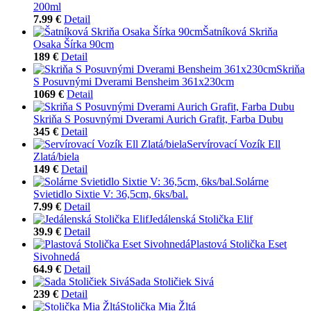
200ml
7.99 €
Detail
Šatníková Skriňa
Osaka Šírka 90cm
189 €
Detail
Skriňa
S Posuvnými Dverami Bensheim 361x230cm
1069 €
Detail
Skriňa S Posuvnými Dverami Aurich Grafit, Farba Dubu
345 €
Detail
Servírovací Vozík Ell
Zlatá/biela
149 €
Detail
Solárne
Svietidlo Sixtie V: 36,5cm, 6ks/bal.
7.99 €
Detail
Jedálenská Stolička Elif
39.9 €
Detail
Plastová Stolička Eset
Sivohnedá
64.9 €
Detail
Sada Stoličiek Sivá
239 €
Detail
Stolička Mia Žltá