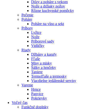
Dózy a poháre s vekom
Nože a držiaky nožov
Rôzne kuchynské pomôcky
Pečenie
Poháre
Poháre na víno a sekt
Príbory
Lyžice
Nože
Príborové sady
Vidličky
Riady
Džbány a karafy
Fľaše
Misy a misky
Šálky a hrnčeky
Taniere
Termofľaše a termosky
Viacdielne jedálenské servisy
Varenie
Hrnce
Panvice
Pokrievky
Voľný čas
Funkčné doplnky