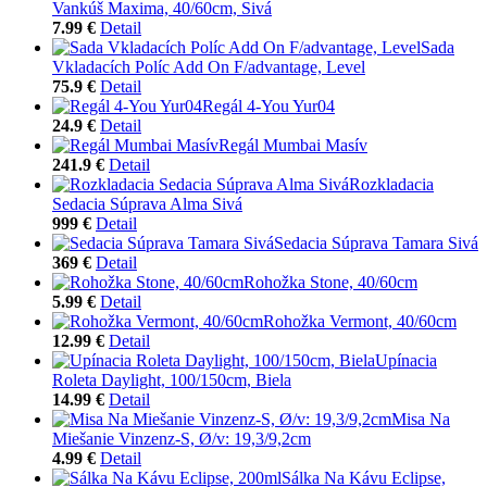
Vankúš Maxima, 40/60cm, Sivá
7.99 €
Detail
Sada
Vkladacích Políc Add On F/advantage, Level
75.9 €
Detail
Regál 4-You Yur04
24.9 €
Detail
Regál Mumbai Masív
241.9 €
Detail
Rozkladacia
Sedacia Súprava Alma Sivá
999 €
Detail
Sedacia Súprava Tamara Sivá
369 €
Detail
Rohožka Stone, 40/60cm
5.99 €
Detail
Rohožka Vermont, 40/60cm
12.99 €
Detail
Upínacia
Roleta Daylight, 100/150cm, Biela
14.99 €
Detail
Misa Na
Miešanie Vinzenz-S, Ø/v: 19,3/9,2cm
4.99 €
Detail
Sálka Na Kávu Eclipse,