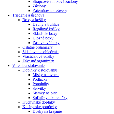
Strapcové a nitkové záclony
Záclony
Zatemňovacie závesy
Triedenie a úschova
Boxy a košíky
Debny a truhlice
Regálové košíky
Skladacie boxy
Úložné boxy
Zásuvkové boxy
Ostatné organizéry
Skladovanie oblečenia
Viacúčelové vozíky
Závesné organizéry
Varenie a stolovanie
Doplnky k stolovaniu
Misky na ovocie
Podtácky
Popolníky
Servítky
Slamky na pitie
Soľničky a koreničky
Kuchynské doplnky
Kuchynské pomôcky
Dosky na krájanie