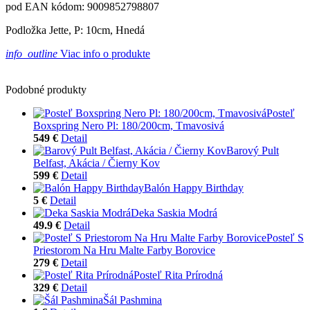
pod EAN kódom: 9009852798807
Podložka Jette, P: 10cm, Hnedá
info_outline
Viac info o produkte
Podobné produkty
Posteľ
Boxspring Nero Pl: 180/200cm, Tmavosivá
549 €
Detail
Barový Pult
Belfast, Akácia / Čierny Kov
599 €
Detail
Balón Happy Birthday
5 €
Detail
Deka Saskia Modrá
49.9 €
Detail
Posteľ S
Priestorom Na Hru Malte Farby Borovice
279 €
Detail
Posteľ Rita Prírodná
329 €
Detail
Šál Pashmina