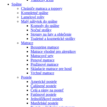
Spálne
Chrániče matraca a toppery
Kompletné spálne
Lamelové rošty
Malý nábytok do spálne
Komody do spálne
Nočné stolíky
Stojany na šaty a oblečenie
Toaletné a kozmetické stolíky
Matrace
Boxspring matrace
Matrace vhodné pro alergikov
Matracové sety
Penové matrace
Pružinové matrace
Skladacie matrace pre hostí
Vrchné matrace
Postele
Americké postele
Čalúnené postele
Čelá a rámy na posteľ
Futónové postele
Jednolôžkové postele
Manželské postele