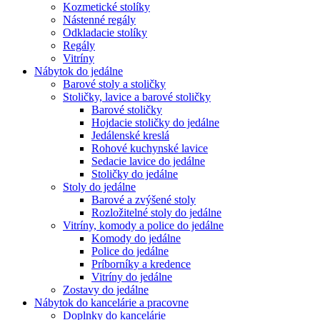
Kozmetické stolíky
Nástenné regály
Odkladacie stolíky
Regály
Vitríny
Nábytok do jedálne
Barové stoly a stoličky
Stoličky, lavice a barové stoličky
Barové stoličky
Hojdacie stoličky do jedálne
Jedálenské kreslá
Rohové kuchynské lavice
Sedacie lavice do jedálne
Stoličky do jedálne
Stoly do jedálne
Barové a zvýšené stoly
Rozložitelné stoly do jedálne
Vitríny, komody a police do jedálne
Komody do jedálne
Police do jedálne
Príborníky a kredence
Vitríny do jedálne
Zostavy do jedálne
Nábytok do kancelárie a pracovne
Doplnky do kancelárie