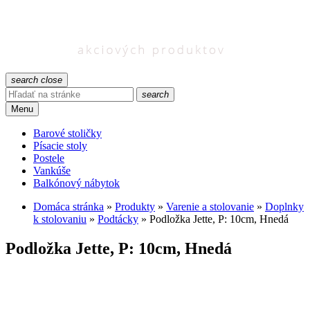
search
close
search
Menu
Barové stoličky
Písacie stoly
Postele
Vankúše
Balkónový nábytok
Domáca stránka
»
Produkty
»
Varenie a stolovanie
»
Doplnky
k stolovaniu
»
Podtácky
»
Podložka Jette, P: 10cm, Hnedá
Podložka Jette, P: 10cm, Hnedá