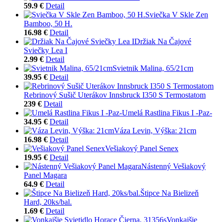
59.9 €
Detail
Sviečka V Skle Zen
Bamboo, 50 H.
16.98 €
Detail
Držiak Na Čajové
Sviečky Lea I
2.99 €
Detail
Svietnik Malina, 65/21cm
39.95 €
Detail
Rebrinový Sušič Uterákov Innsbruck I350 S Termostatom
239 €
Detail
Umelá Rastlina Fikus I -Paz-
34.95 €
Detail
Váza Levin, Výška: 21cm
16.98 €
Detail
Vešiakový Panel Senex
19.95 €
Detail
Nástenný Vešiakový
Panel Magara
64.9 €
Detail
Štipce Na Bielizeň
Hard, 20ks/bal.
1.69 €
Detail
Vonkajšie