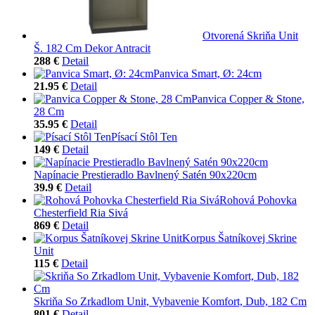
Otvorená Skriňa Unit
Š. 182 Cm Dekor Antracit
288 €
Detail
Panvica Smart, Ø: 24cm
21.95 €
Detail
Panvica Copper & Stone,
28 Cm
35.95 €
Detail
Písací Stôl Ten
149 €
Detail
Napínacie Prestieradlo Bavlnený Satén 90x220cm
39.9 €
Detail
Rohová Pohovka
Chesterfield Ria Sivá
869 €
Detail
Korpus Šatníkovej Skrine
Unit
115 €
Detail
Skriňa So Zrkadlom Unit, Vybavenie Komfort, Dub, 182 Cm
801 €
Detail