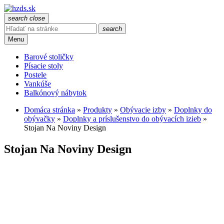
search
close
search
Menu
Barové stoličky
Písacie stoly
Postele
Vankúše
Balkónový nábytok
Domáca stránka
»
Produkty
»
Obývacie izby
»
Doplnky do
obývačky
»
Doplnky a príslušenstvo do obývacích izieb
»
Stojan Na Noviny Design
Stojan Na Noviny Design