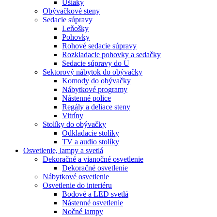
Ušiaky
Obývačkové steny
Sedacie súpravy
Leňošky
Pohovky
Rohové sedacie súpravy
Rozkladacie pohovky a sedačky
Sedacie súpravy do U
Sektorový nábytok do obývačky
Komody do obývačky
Nábytkové programy
Nástenné police
Regály a deliace steny
Vitríny
Stolíky do obývačky
Odkladacie stolíky
TV a audio stolíky
Osvetlenie, lampy a svetlá
Dekoračné a vianočné osvetlenie
Dekoračné osvetlenie
Nábytkové osvetlenie
Osvetlenie do interiéru
Bodové a LED svetlá
Nástenné osvetlenie
Nočné lampy