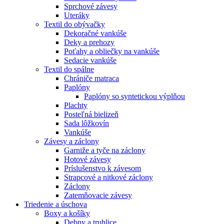
Sprchové závesy
Uteráky
Textil do obývačky
Dekoračné vankúše
Deky a prehozy
Poťahy a obliečky na vankúše
Sedacie vankúše
Textil do spálne
Chrániče matraca
Paplóny
Paplóny so syntetickou výplňou
Plachty
Posteľná bielizeň
Sada lôžkovín
Vankúše
Závesy a záclony
Garniže a tyče na záclony
Hotové závesy
Príslušenstvo k závesom
Strapcové a nitkové záclony
Záclony
Zatemňovacie závesy
Triedenie a úschova
Boxy a košíky
Debny a truhlice