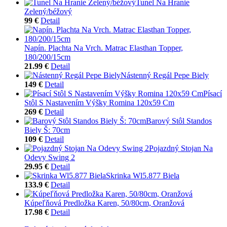
Tunel Na Hranie
Zelený/béžový
99 €
Detail
Napín. Plachta Na Vrch. Matrac Elasthan Topper,
180/200/15cm
21.99 €
Detail
Nástenný Regál Pepe Biely
149 €
Detail
Písací
Stôl S Nastavením Výšky Romina 120x59 Cm
269 €
Detail
Barový Stôl Standos
Biely Š: 70cm
109 €
Detail
Pojazdný Stojan Na
Odevy Swing 2
29.95 €
Detail
Skrinka Wl5.877 Biela
133.9 €
Detail
Kúpeľňová Predložka Karen, 50/80cm, Oranžová
17.98 €
Detail