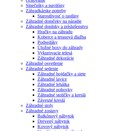
Grilovanie
Slnečníky a pavilóny
Záhradkárske potreby
Starostlivosť o rastliny
Záhradné domčeky na náradie
Záhradné doplnky a príslušenstvo
Hračky na záhradu
Koberce a terasová dlažba
Podsedáky
Úložné boxy do záhrady
Vykurovacie telesá
Záhradné dekorácie
Záhradné osvetlenie
Záhradné sedenie
Záhradné hojdačky a siete
Záhradné lavice
Záhradné lehátka
Záhradné pohovky
Záhradné stoličky a kreslá
Závesné kreslá
Záhradné stoly
Záhradné zostavy
Balkónový nábytok
Drevený nábytok
Kovový nábytok