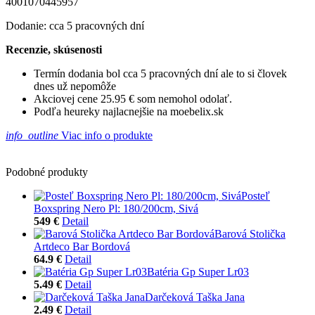
4001070445957
Dodanie: cca 5 pracovných dní
Recenzie, skúsenosti
Termín dodania bol cca 5 pracovných dní ale to si človek
dnes už nepomôže
Akciovej cene 25.95 € som nemohol odolať.
Podľa heureky najlacnejšie na moebelix.sk
info_outline
Viac info o produkte
Podobné produkty
Posteľ
Boxspring Nero Pl: 180/200cm, Sivá
549 €
Detail
Barová Stolička
Artdeco Bar Bordová
64.9 €
Detail
Batéria Gp Super Lr03
5.49 €
Detail
Darčeková Taška Jana
2.49 €
Detail