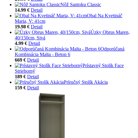
Nôž Santoku Classic
14.99 €
Detail
Obal Na Kvetináč
Maria, V: 41cm
19.98 €
Detail
Úzky Obrus Maren,
40/150cm, Sivá
4.99 €
Detail
Odporúčaná
Kombinácia Malta - Beton 6
669 €
Detail
Prístavný Stolík Face
Strieborný
189 €
Detail
Príručný Stolík Akácia
159 €
Detail