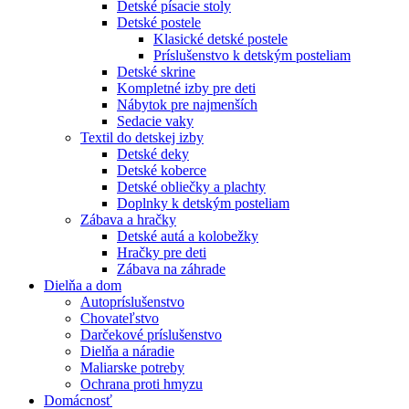
Detské písacie stoly
Detské postele
Klasické detské postele
Príslušenstvo k detským posteliam
Detské skrine
Kompletné izby pre deti
Nábytok pre najmenších
Sedacie vaky
Textil do detskej izby
Detské deky
Detské koberce
Detské obliečky a plachty
Doplnky k detským posteliam
Zábava a hračky
Detské autá a kolobežky
Hračky pre deti
Zábava na záhrade
Dielňa a dom
Autopríslušenstvo
Chovateľstvo
Darčekové príslušenstvo
Dielňa a náradie
Maliarske potreby
Ochrana proti hmyzu
Domácnosť