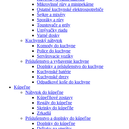
Mikrovlnné rúry a minipekárne
Ostatné kuchynské elektrospotrebiče
Šejkre a mixéry
Sporáky a rúry
Toustovače a grily
Umývačky riadu
Varné dosky
Kuchynský nábytok
Komody do kuchyne
Police do kuchyne
Servírovacie vozíky
Príslušenstvo a vybavenie kuchyne
Doplnky a príslušenstvo do kuchyne
Kuchynské batérie
Kuchynské drezy
Odpadkové koše do kuchyne
Kúpeľne
Nábytok do kúpeľne
Kúpeľňové zostavy
Regály do kúpeľne
Skrinky do kúpeľňe
Zrkadlá
Príslušenstvo a doplnky do kúpeľne
Doplnky do kúpeľne
Držiaky na uteráky