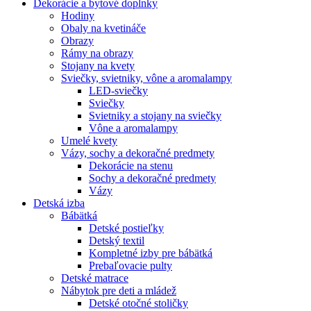
Dekorácie a bytové doplnky
Hodiny
Obaly na kvetináče
Obrazy
Rámy na obrazy
Stojany na kvety
Sviečky, svietniky, vône a aromalampy
LED-sviečky
Sviečky
Svietniky a stojany na sviečky
Vône a aromalampy
Umelé kvety
Vázy, sochy a dekoračné predmety
Dekorácie na stenu
Sochy a dekoračné predmety
Vázy
Detská izba
Bábätká
Detské postieľky
Detský textil
Kompletné izby pre bábätká
Prebaľovacie pulty
Detské matrace
Nábytok pre deti a mládež
Detské otočné stoličky