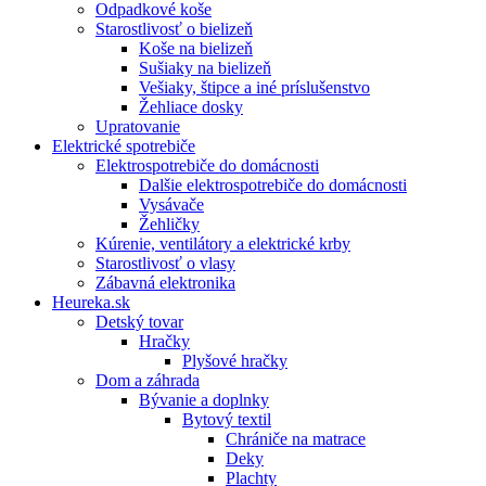
Odpadkové koše
Starostlivosť o bielizeň
Koše na bielizeň
Sušiaky na bielizeň
Vešiaky, štipce a iné príslušenstvo
Žehliace dosky
Upratovanie
Elektrické spotrebiče
Elektrospotrebiče do domácnosti
Dalšie elektrospotrebiče do domácnosti
Vysávače
Žehličky
Kúrenie, ventilátory a elektrické krby
Starostlivosť o vlasy
Zábavná elektronika
Heureka.sk
Detský tovar
Hračky
Plyšové hračky
Dom a záhrada
Bývanie a doplnky
Bytový textil
Chrániče na matrace
Deky
Plachty