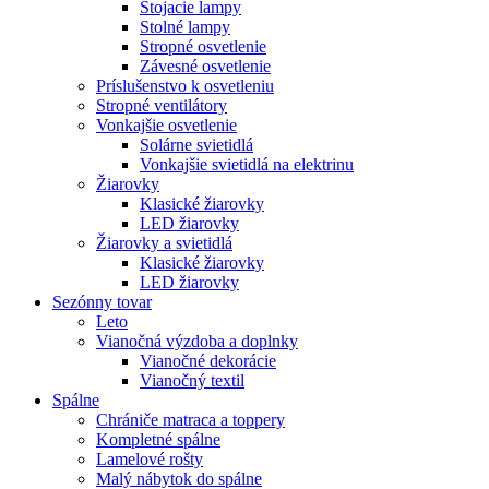
Stojacie lampy
Stolné lampy
Stropné osvetlenie
Závesné osvetlenie
Príslušenstvo k osvetleniu
Stropné ventilátory
Vonkajšie osvetlenie
Solárne svietidlá
Vonkajšie svietidlá na elektrinu
Žiarovky
Klasické žiarovky
LED žiarovky
Žiarovky a svietidlá
Klasické žiarovky
LED žiarovky
Sezónny tovar
Leto
Vianočná výzdoba a doplnky
Vianočné dekorácie
Vianočný textil
Spálne
Chrániče matraca a toppery
Kompletné spálne
Lamelové rošty
Malý nábytok do spálne