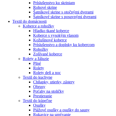
Príslušenstvo ku skriniam
Rohové skrine
Šatníkové skrine s otočnými dverami
Šatníkové skrine s posuvnými dverami
Textil do domácnosti
Koberce a rohožky
Hladko tkané koberce
Koberce s vysokým vlasom
Kožušinové koberce
Príslušenstvo a doplnky ku kobercom
Rohožky
Zošívané koberce
Rolety a žáluzie
Plisé
Rolety
Rolety deň a noc
Textil do kuchyne
Chňapky, utierky, zástery
Obrusy
Poťahy na stoličky
Prestieranie
Textil do kúpeľne
Osušky
Plážové osušky a osušky do sauny
Rukavice na umývanie