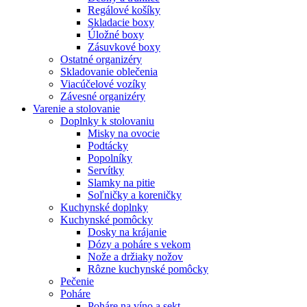
Regálové košíky
Skladacie boxy
Úložné boxy
Zásuvkové boxy
Ostatné organizéry
Skladovanie oblečenia
Viacúčelové vozíky
Závesné organizéry
Varenie a stolovanie
Doplnky k stolovaniu
Misky na ovocie
Podtácky
Popolníky
Servítky
Slamky na pitie
Soľničky a koreničky
Kuchynské doplnky
Kuchynské pomôcky
Dosky na krájanie
Dózy a poháre s vekom
Nože a držiaky nožov
Rôzne kuchynské pomôcky
Pečenie
Poháre
Poháre na víno a sekt