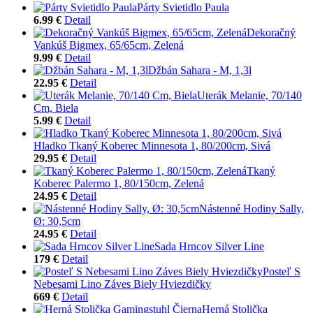
Párty Svietidlo Paula
6.99 €
Detail
Dekoračný
Vankúš Bigmex, 65/65cm, Zelená
9.99 €
Detail
Džbán Sahara - M, 1,3l
22.95 €
Detail
Uterák Melanie, 70/140
Cm, Biela
5.99 €
Detail
Hladko Tkaný Koberec Minnesota 1, 80/200cm, Sivá
29.95 €
Detail
Tkaný
Koberec Palermo 1, 80/150cm, Zelená
24.95 €
Detail
Nástenné Hodiny Sally,
Ø: 30,5cm
24.95 €
Detail
Sada Hrncov Silver Line
179 €
Detail
Posteľ S
Nebesami Lino Záves Biely Hviezdičky
669 €
Detail
Herná Stolička