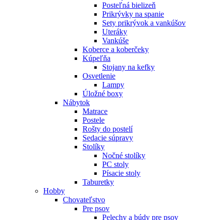
Posteľná bielizeň
Prikrývky na spanie
Sety prikrývok a vankúšov
Uteráky
Vankúše
Koberce a koberčeky
Kúpeľňa
Stojany na kefky
Osvetlenie
Lampy
Úložné boxy
Nábytok
Matrace
Postele
Rošty do postelí
Sedacie súpravy
Stolíky
Nočné stolíky
PC stoly
Písacie stoly
Taburetky
Hobby
Chovateľstvo
Pre psov
Pelechy a búdy pre psov