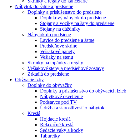
Skrinky a regály do kancelárie
Nábytok do šatne a predsiene
Doplnky a príslušenstvo do predsiene
Doplnkový nábytok do predsiene
Stojany a vozíky na šaty do predsiene
Stojany na dáždníky
Nábytok do predsiene
Lavice do predsiene a šatne
Predsieňové skrine
Vešiakové panely
Vešiaky na stenu
Skrinky na topánky a regály
Vešiakové steny a predsieňové zostavy
Zrkadlá do predsiene
Obývacie izby
Doplnky do obývačky
Doplnky a príslušenstvo do obývacích izieb
Nábytkové osvetlenie
Podstavce pod TV
Údržba a starostlivosť o nábytok
Kreslá
Hojdacie kreslá
Relaxačné kreslá
Sedacie vaky a kocky
Taburetky