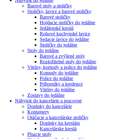
Nábytok do jedálne
Barové stoly a stoličky
Stoličky, lavice a barové stoličky
Barové stoličky
Hojdacie stoličky do jedálne
Jedálenské kreslá
Rohové kuchynské lavice
Sedacie lavice do jedálne
Stoličky do jedálne
Stoly do jedálne
Barové a zvýšené stoly
Rozložitelné stoly do jedálne
Vitríny, komody a police do jedálne
Komody do jedálne
Police do jedálne
Príborníky a kredence
Vitríny do jedálne
Zostavy do jedálne
Nábytok do kancelárie a pracovne
Doplnky do kancelárie
Kontajnery
Otáčacie a kancelárske stoličky
Doplnky ku kreslám
Kancelárske kreslá
Písacie stoly