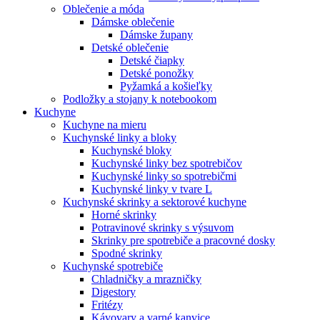
Oblečenie a móda
Dámske oblečenie
Dámske župany
Detské oblečenie
Detské čiapky
Detské ponožky
Pyžamká a košieľky
Podložky a stojany k notebookom
Kuchyne
Kuchyne na mieru
Kuchynské linky a bloky
Kuchynské bloky
Kuchynské linky bez spotrebičov
Kuchynské linky so spotrebičmi
Kuchynské linky v tvare L
Kuchynské skrinky a sektorové kuchyne
Horné skrinky
Potravinové skrinky s výsuvom
Skrinky pre spotrebiče a pracovné dosky
Spodné skrinky
Kuchynské spotrebiče
Chladničky a mrazničky
Digestory
Fritézy
Kávovary a varné kanvice