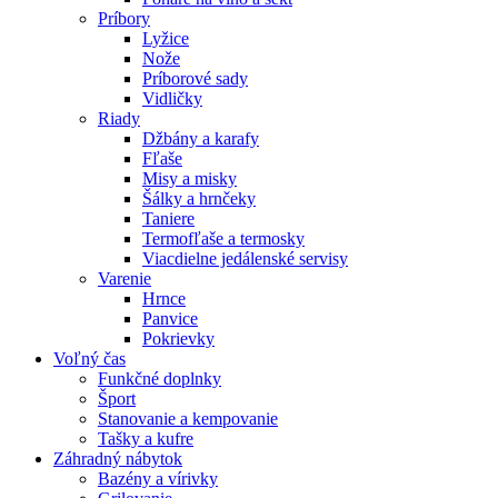
Príbory
Lyžice
Nože
Príborové sady
Vidličky
Riady
Džbány a karafy
Fľaše
Misy a misky
Šálky a hrnčeky
Taniere
Termofľaše a termosky
Viacdielne jedálenské servisy
Varenie
Hrnce
Panvice
Pokrievky
Voľný čas
Funkčné doplnky
Šport
Stanovanie a kempovanie
Tašky a kufre
Záhradný nábytok
Bazény a vírivky