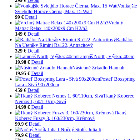
299 €
Detail
Vonkajšie
Svietidlo Horace Čierna, Max. 15 Watt
99 €
Detail
Vrchný
Matrac Relax 140x200x9 Cm H2/h3
149 €
Detail
Radiátor
Na Uteráky Rimini Ra122, Antracitový
329 €
Detail
Lampáš North, Výška: 40cm
19.98 €
Detail
Nástenné Zrkadlo Hannah
19.95 €
Detail
Posteľ Boxspring
Lara - Sivá 90x200cm
459 €
Detail
Tkaný Koberec
Nemos 1, 60/110cm, Sivá
14.99 €
Detail
Tkaný
Koberec Fuzzy 3, 160/230cm, Krémová
99.9 €
Detail
Nočný Stolík Julia Ii
79.9 €
Detail