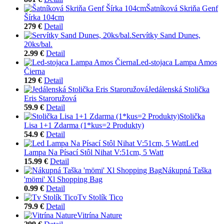
Šatníková Skriňa Genf
Šírka 104cm
279 €
Detail
Servítky Sand Dunes,
20ks/bal.
2.99 €
Detail
Led-stojaca Lampa Amos
Čierna
129 €
Detail
Jedálenská Stolička
Eris Staroružová
59.9 €
Detail
Stolička
Lisa 1+1 Zdarma (1*kus=2 Produkty)
54.9 €
Detail
Led
Lampa Na Písací Stôl Nihat V:51cm, 5 Watt
15.99 €
Detail
Nákupná Taška
'mömi' Xl Shopping Bag
0.99 €
Detail
Tv Stolík Tico
79.9 €
Detail
Vitrína Nature