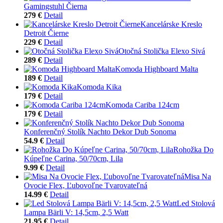
Gamingstuhl Čierna
279 €
Detail
Kancelárske Kreslo
Detroit Čierne
229 €
Detail
Otočná Stolička Elexo Sivá
289 €
Detail
Komoda Highboard Malta
189 €
Detail
Komoda Kika
179 €
Detail
Komoda Cariba 124cm
179 €
Detail
Konferenčný Stolík Nachto Dekor Dub Sonoma
54.9 €
Detail
Rohožka Do
Kúpeľne Carina, 50/70cm, Lila
9.99 €
Detail
Misa Na
Ovocie Flex, Ľubovoľne Tvarovateľná
14.99 €
Detail
Led Stolová
Lampa Bärli V: 14,5cm, 2,5 Watt
21.95 €
Detail