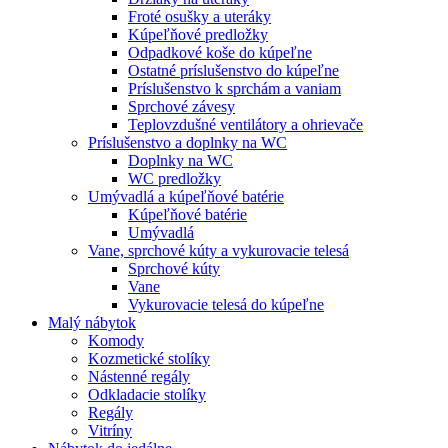
Froté osušky a uteráky
Kúpeľňové predložky
Odpadkové koše do kúpeľne
Ostatné príslušenstvo do kúpeľne
Príslušenstvo k sprchám a vaniam
Sprchové závesy
Teplovzdušné ventilátory a ohrievače
Príslušenstvo a doplnky na WC
Doplnky na WC
WC predložky
Umývadlá a kúpeľňové batérie
Kúpeľňové batérie
Umývadlá
Vane, sprchové kúty a vykurovacie telesá
Sprchové kúty
Vane
Vykurovacie telesá do kúpeľne
Malý nábytok
Komody
Kozmetické stolíky
Nástenné regály
Odkladacie stolíky
Regály
Vitríny