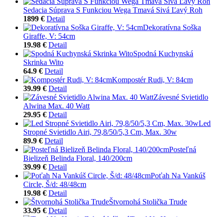
Sedacia Súprava S Funkciou Wega Tmavá Sivá Ľavý Roh
1899 €
Detail
Dekoratívna Soška
Giraffe, V: 54cm
19.98 €
Detail
Spodná Kuchynská
Skrinka Wito
64.9 €
Detail
Kompostér Rudi, V: 84cm
39.99 €
Detail
Závesné Svietidlo
Alwina Max. 40 Watt
29.95 €
Detail
Led
Stropné Svietidlo Airi, 79,8/50/5,3 Cm, Max. 30w
89.9 €
Detail
Posteľná
Bielizeň Belinda Floral, 140/200cm
39.99 €
Detail
Poťah Na Vankúš
Circle, Š/d: 48/48cm
19.98 €
Detail
Štvornohá Stolička Trude
33.95 €
Detail