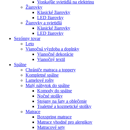
Vonkajšie svietidlá na elektrinu
Žiarovky
Klasické žiarovky
LED žiarovky
Žiarovky a svietidlá
Klasické žiarovky
LED žiarovky
Sezónny tovar
Leto
Vianočná výzdoba a doplnky
Vianočné dekorácie
Vianočný textil
Spálne
Chrániče matraca a toppery
Kompletné spálne
Lamelové rošty
Malý nábytok do spálne
Komody do spálne
Nočné stolíky
Stojany na šaty a oblečenie
Toaletné a kozmetické stolíky
Matrace
Boxspring matrace
Matrace vhodné pro alergikov
Matracové sety