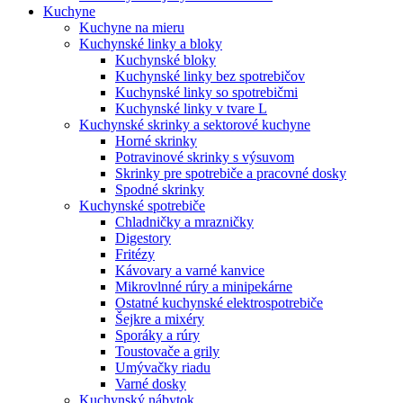
Kuchyne
Kuchyne na mieru
Kuchynské linky a bloky
Kuchynské bloky
Kuchynské linky bez spotrebičov
Kuchynské linky so spotrebičmi
Kuchynské linky v tvare L
Kuchynské skrinky a sektorové kuchyne
Horné skrinky
Potravinové skrinky s výsuvom
Skrinky pre spotrebiče a pracovné dosky
Spodné skrinky
Kuchynské spotrebiče
Chladničky a mrazničky
Digestory
Fritézy
Kávovary a varné kanvice
Mikrovlnné rúry a minipekárne
Ostatné kuchynské elektrospotrebiče
Šejkre a mixéry
Sporáky a rúry
Toustovače a grily
Umývačky riadu
Varné dosky
Kuchynský nábytok