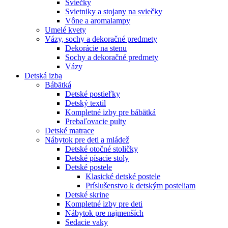
Sviečky
Svietniky a stojany na sviečky
Vône a aromalampy
Umelé kvety
Vázy, sochy a dekoračné predmety
Dekorácie na stenu
Sochy a dekoračné predmety
Vázy
Detská izba
Bábätká
Detské postieľky
Detský textil
Kompletné izby pre bábätká
Prebaľovacie pulty
Detské matrace
Nábytok pre deti a mládež
Detské otočné stoličky
Detské písacie stoly
Detské postele
Klasické detské postele
Príslušenstvo k detským posteliam
Detské skrine
Kompletné izby pre deti
Nábytok pre najmenších
Sedacie vaky