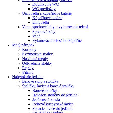
Doplnky na WC
WC predložky
Umývadlá a kúpeľňové batérie
Kúpeľňové batérie
Umývadlá
Vane, sprchové kúty a vykurovacie telesá
Sprchové kúty
Vane
Vykurovacie telesá do kúpeľne
Malý nábytok
Komody
Kozmetické stolíky
Nástenné regály
Odkladacie stolíky
Regály
Vitríny
Nábytok do jedálne
Barové stoly a stoličky
Stoličky, lavice a barové stoličky
Barové stoličky
Hojdacie stoličky do jedálne
Jedálenské kreslá
Rohové kuchynské lavice
Sedacie lavice do jedálne