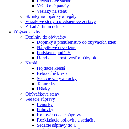
Predsieňové skrine
Vešiakové panely
Vešiaky na stenu
Skrinky na topánky a regály
Vešiakové steny a predsieňové zostavy
Zrkadlá do predsiene
Obývacie izby
Doplnky do obývačky
Doplnky a príslušenstvo do obývacích izieb
Nábytkové osvetlenie
Podstavce pod TV
Údržba a starostlivosť o nábytok
Kreslá
Hojdacie kreslá
Relaxačné kreslá
Sedacie vaky a kocky
Taburetky
Ušiaky
Obývačkové steny
Sedacie súpravy
Leňošky
Pohovky
Rohové sedacie súpravy
Rozkladacie pohovky a sedačky
Sedacie súpravy do U