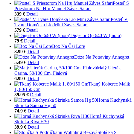
Posteľ S
Priestorom Na Hru Manuel Záves Safari
339 €
Detail
Posteľ V
Tvare Domčeka Lio Mini Záves Safari
579 €
Detail
Digestor Op 640 W (mora)
79 €
Detail
Box Na Čaj Lore
8.99 €
Detail
Dóza Na Potraviny Annegret
5.49 €
Detail
Malý Uterák
Carina, 50/100 Cm, Fialová
6.99 €
Detail
Tkaný Koberec Malik
1, 80/150 Cm
39.95 €
Detail
Horná Kuchynská
Skrinka Samoa Hg 50
74.9 €
Detail
Horná Kuchynská
Skrinka Riva H30
39.9 €
Detail
Stolička S