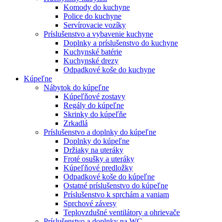
Komody do kuchyne
Police do kuchyne
Servírovacie vozíky
Príslušenstvo a vybavenie kuchyne
Doplnky a príslušenstvo do kuchyne
Kuchynské batérie
Kuchynské drezy
Odpadkové koše do kuchyne
Kúpeľne
Nábytok do kúpeľne
Kúpeľňové zostavy
Regály do kúpeľne
Skrinky do kúpeľňe
Zrkadlá
Príslušenstvo a doplnky do kúpeľne
Doplnky do kúpeľne
Držiaky na uteráky
Froté osušky a uteráky
Kúpeľňové predložky
Odpadkové koše do kúpeľne
Ostatné príslušenstvo do kúpeľne
Príslušenstvo k sprchám a vaniam
Sprchové závesy
Teplovzdušné ventilátory a ohrievače
Príslušenstvo a doplnky na WC