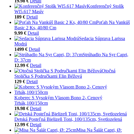
19.98 €
Detail
Konferenčný Stolík
Wl5.617 Masív
189 €
Detail
Poťah Na Vankúš
Basic 2 Ks, 40/80 Cm
9.99 €
Detail
Sedacia Súprava Larissa
Modrá
1499 €
Detail
Strúhadlo Na Syr Capri,
D: 37cm
12.99 €
Detail
Otočná
Stolička S Područkami Elin Béžová
129 €
Detail
Koberec S Vysokým Vlasom Bono 2- Cenový
Trhák,100/150cm
19.98 €
Detail
Detská Posteľná Bielizeň Toni, 100/135cm, Svetlozelená
12.99 €
Detail
Misa Na Šalát Capri, Ø: