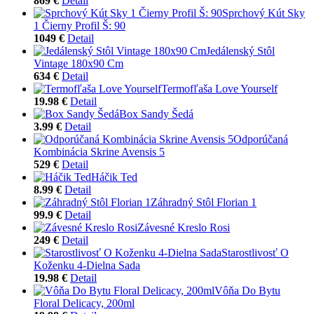
869 €
Detail
Sprchový Kút Sky
1 Čierny Profil Š: 90
1049 €
Detail
Jedálenský Stôl
Vintage 180x90 Cm
634 €
Detail
Termofľaša Love Yourself
19.98 €
Detail
Box Sandy Šedá
3.99 €
Detail
Odporúčaná
Kombinácia Skrine Avensis 5
529 €
Detail
Háčik Ted
8.99 €
Detail
Záhradný Stôl Florian 1
99.9 €
Detail
Závesné Kreslo Rosi
249 €
Detail
Starostlivosť O
Koženku 4-Dielna Sada
19.98 €
Detail
Vôňa Do Bytu
Floral Delicacy, 200ml