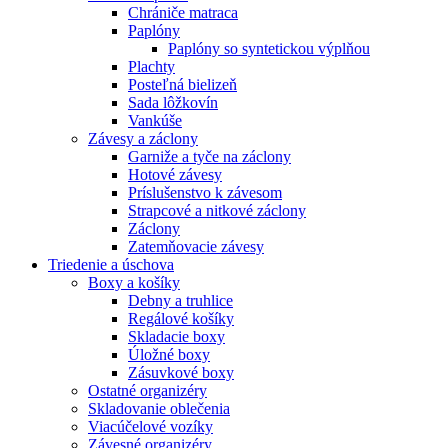
Chrániče matraca
Paplóny
Paplóny so syntetickou výplňou
Plachty
Posteľná bielizeň
Sada lôžkovín
Vankúše
Závesy a záclony
Garniže a tyče na záclony
Hotové závesy
Príslušenstvo k závesom
Strapcové a nitkové záclony
Záclony
Zatemňovacie závesy
Triedenie a úschova
Boxy a košíky
Debny a truhlice
Regálové košíky
Skladacie boxy
Úložné boxy
Zásuvkové boxy
Ostatné organizéry
Skladovanie oblečenia
Viacúčelové vozíky
Závesné organizéry