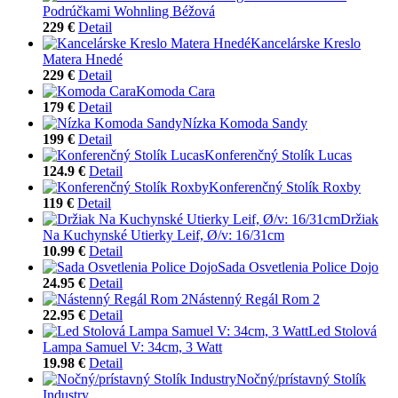
Podrúčkami Wohnling Béžová
229 €
Detail
Kancelárske Kreslo
Matera Hnedé
229 €
Detail
Komoda Cara
179 €
Detail
Nízka Komoda Sandy
199 €
Detail
Konferenčný Stolík Lucas
124.9 €
Detail
Konferenčný Stolík Roxby
119 €
Detail
Držiak
Na Kuchynské Utierky Leif, Ø/v: 16/31cm
10.99 €
Detail
Sada Osvetlenia Police Dojo
24.95 €
Detail
Nástenný Regál Rom 2
22.95 €
Detail
Led Stolová
Lampa Samuel V: 34cm, 3 Watt
19.98 €
Detail
Nočný/prístavný Stolík
Industry