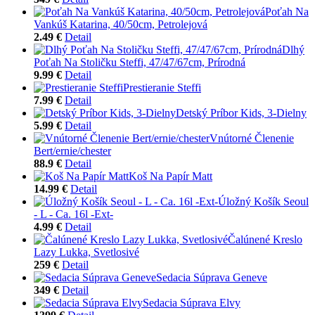
Poťah Na
Vankúš Katarina, 40/50cm, Petrolejová
2.49 €
Detail
Dlhý
Poťah Na Stoličku Steffi, 47/47/67cm, Prírodná
9.99 €
Detail
Prestieranie Steffi
7.99 €
Detail
Detský Príbor Kids, 3-Dielny
5.99 €
Detail
Vnútorné Členenie
Bert/ernie/chester
88.9 €
Detail
Koš Na Papír Matt
14.99 €
Detail
Úložný Košík Seoul
- L - Ca. 16l -Ext-
4.99 €
Detail
Čalúnené Kreslo
Lazy Lukka, Svetlosivé
259 €
Detail
Sedacia Súprava Geneve
349 €
Detail
Sedacia Súprava Elvy