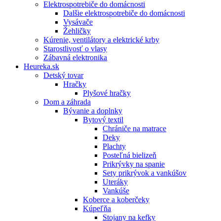
Elektrospotrebiče do domácnosti
Dalšie elektrospotrebiče do domácnosti
Vysávače
Žehličky
Kúrenie, ventilátory a elektrické krby
Starostlivosť o vlasy
Zábavná elektronika
Heureka.sk
Detský tovar
Hračky
Plyšové hračky
Dom a záhrada
Bývanie a doplnky
Bytový textil
Chrániče na matrace
Deky
Plachty
Posteľná bielizeň
Prikrývky na spanie
Sety prikrývok a vankúšov
Uteráky
Vankúše
Koberce a koberčeky
Kúpeľňa
Stojany na kefky