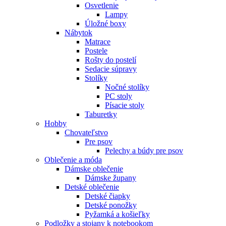
Osvetlenie
Lampy
Úložné boxy
Nábytok
Matrace
Postele
Rošty do postelí
Sedacie súpravy
Stolíky
Nočné stolíky
PC stoly
Písacie stoly
Taburetky
Hobby
Chovateľstvo
Pre psov
Pelechy a búdy pre psov
Oblečenie a móda
Dámske oblečenie
Dámske župany
Detské oblečenie
Detské čiapky
Detské ponožky
Pyžamká a košieľky
Podložky a stojany k notebookom