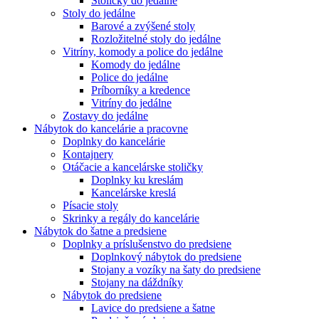
Stoličky do jedálne
Stoly do jedálne
Barové a zvýšené stoly
Rozložitelné stoly do jedálne
Vitríny, komody a police do jedálne
Komody do jedálne
Police do jedálne
Príborníky a kredence
Vitríny do jedálne
Zostavy do jedálne
Nábytok do kancelárie a pracovne
Doplnky do kancelárie
Kontajnery
Otáčacie a kancelárske stoličky
Doplnky ku kreslám
Kancelárske kreslá
Písacie stoly
Skrinky a regály do kancelárie
Nábytok do šatne a predsiene
Doplnky a príslušenstvo do predsiene
Doplnkový nábytok do predsiene
Stojany a vozíky na šaty do predsiene
Stojany na dáždníky
Nábytok do predsiene
Lavice do predsiene a šatne