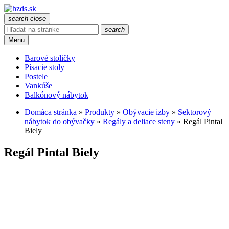
search
close
search
Menu
Barové stoličky
Písacie stoly
Postele
Vankúše
Balkónový nábytok
Domáca stránka
»
Produkty
»
Obývacie izby
»
Sektorový
nábytok do obývačky
»
Regály a deliace steny
»
Regál Pintal
Biely
Regál Pintal Biely