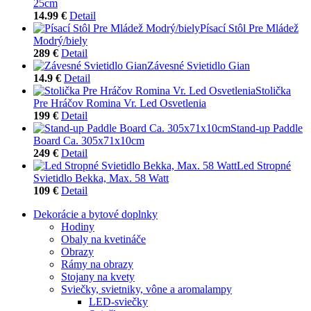
25cm
14.99 €
Detail
Písací Stôl Pre Mládež
Modrý/biely
289 €
Detail
Závesné Svietidlo Gian
14.9 €
Detail
Stolička
Pre Hráčov Romina Vr. Led Osvetlenia
199 €
Detail
Stand-up Paddle
Board Ca. 305x71x10cm
249 €
Detail
Led Stropné
Svietidlo Bekka, Max. 58 Watt
109 €
Detail
Dekorácie a bytové doplnky
Hodiny
Obaly na kvetináče
Obrazy
Rámy na obrazy
Stojany na kvety
Sviečky, svietniky, vône a aromalampy
LED-sviečky