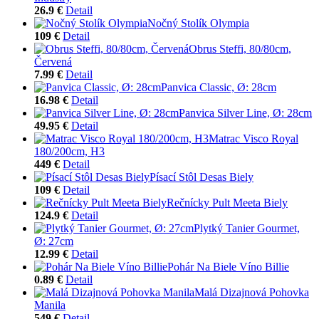
26.9 €
Detail
Nočný Stolík Olympia
109 €
Detail
Obrus Steffi, 80/80cm,
Červená
7.99 €
Detail
Panvica Classic, Ø: 28cm
16.98 €
Detail
Panvica Silver Line, Ø: 28cm
49.95 €
Detail
Matrac Visco Royal
180/200cm, H3
449 €
Detail
Písací Stôl Desas Biely
109 €
Detail
Rečnícky Pult Meeta Biely
124.9 €
Detail
Plytký Tanier Gourmet,
Ø: 27cm
12.99 €
Detail
Pohár Na Biele Víno Billie
0.89 €
Detail
Malá Dizajnová Pohovka
Manila
549 €
Detail