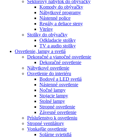
Sektorový nábytok do obývačky
Komody do obývačky
Nábytkové programy
Nástenné police
Regály a deliace steny
Vitríny
Stolíky do obývačky
Odkladacie stolíky
TV a audio stolíky
Osvetlenie, lampy a svetlá
Dekoračné a vianočné osvetlenie
Dekoračné osvetlenie
Nábytkové osvetlenie
Osvetlenie do interiéru
Bodové a LED svetlá
Nástenné osvetlenie
Nočné lampy
Stojacie lampy
Stolné lampy
Stropné osvetlenie
Závesné osvetlenie
Príslušenstvo k osvetleniu
Stropné ventilátory
Vonkajšie osvetlenie
Solárne svietidlá