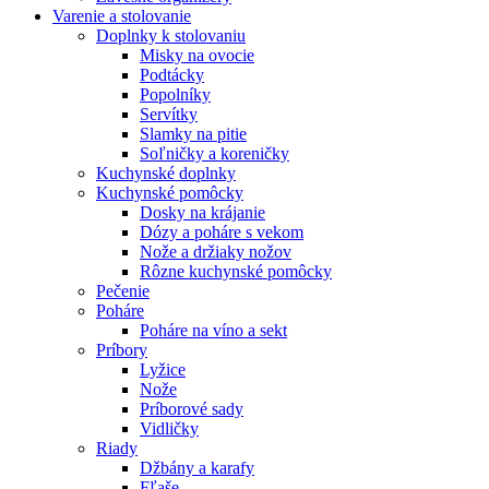
Varenie a stolovanie
Doplnky k stolovaniu
Misky na ovocie
Podtácky
Popolníky
Servítky
Slamky na pitie
Soľničky a koreničky
Kuchynské doplnky
Kuchynské pomôcky
Dosky na krájanie
Dózy a poháre s vekom
Nože a držiaky nožov
Rôzne kuchynské pomôcky
Pečenie
Poháre
Poháre na víno a sekt
Príbory
Lyžice
Nože
Príborové sady
Vidličky
Riady
Džbány a karafy
Fľaše