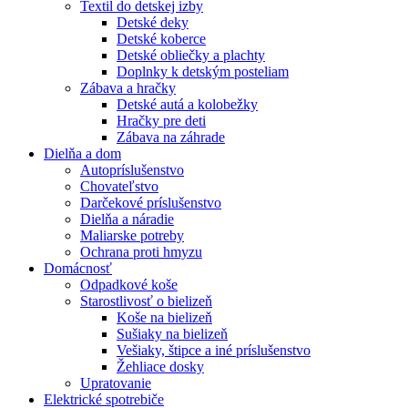
Textil do detskej izby
Detské deky
Detské koberce
Detské obliečky a plachty
Doplnky k detským posteliam
Zábava a hračky
Detské autá a kolobežky
Hračky pre deti
Zábava na záhrade
Dielňa a dom
Autopríslušenstvo
Chovateľstvo
Darčekové príslušenstvo
Dielňa a náradie
Maliarske potreby
Ochrana proti hmyzu
Domácnosť
Odpadkové koše
Starostlivosť o bielizeň
Koše na bielizeň
Sušiaky na bielizeň
Vešiaky, štipce a iné príslušenstvo
Žehliace dosky
Upratovanie
Elektrické spotrebiče