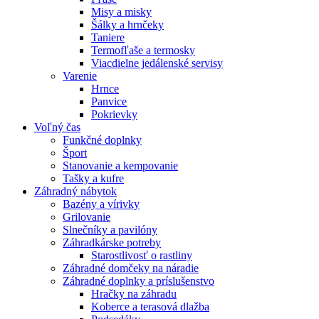
Misy a misky
Šálky a hrnčeky
Taniere
Termofľaše a termosky
Viacdielne jedálenské servisy
Varenie
Hrnce
Panvice
Pokrievky
Voľný čas
Funkčné doplnky
Šport
Stanovanie a kempovanie
Tašky a kufre
Záhradný nábytok
Bazény a vírivky
Grilovanie
Slnečníky a pavilóny
Záhradkárske potreby
Starostlivosť o rastliny
Záhradné domčeky na náradie
Záhradné doplnky a príslušenstvo
Hračky na záhradu
Koberce a terasová dlažba