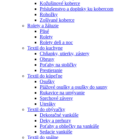
Kožušinové koberce
Príslušenstvo a doplnky ku kobercom
Rohožky
Zošívané koberce
Rolety a žáluzie
Plisé
Rolety
Rolety deň a noc
Textil do kuchyne
Chňapky, utierky, zástery
Obrusy
Poťahy na stoličky
Prestieranie
Textil do kúpeľne
Osušky
Plážové osušky a osušky do sauny
Rukavice na umývanie
Sprchové závesy
Uteráky
Textil do obývačky
Dekoračné vankúše
Deky a prehozy
Poťahy a obliečky na vankúše
Sedacie vankúše
Textil do spálne