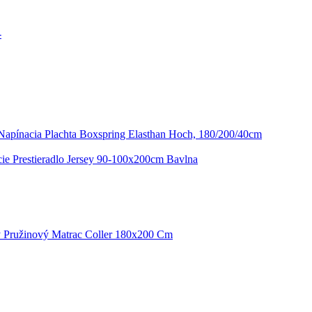
-
Napínacia Plachta Boxspring Elasthan Hoch, 180/200/40cm
ie Prestieradlo Jersey 90-100x200cm Bavlna
ý Pružinový Matrac Coller 180x200 Cm