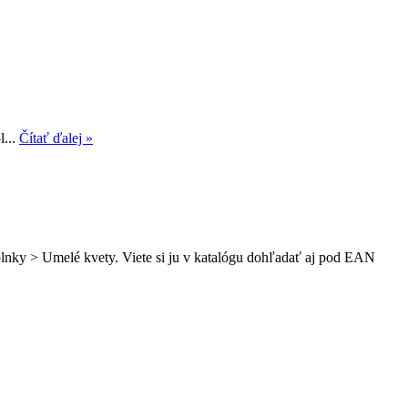
l...
Čítať ďalej »
plnky > Umelé kvety. Viete si ju v katalógu dohľadať aj pod EAN