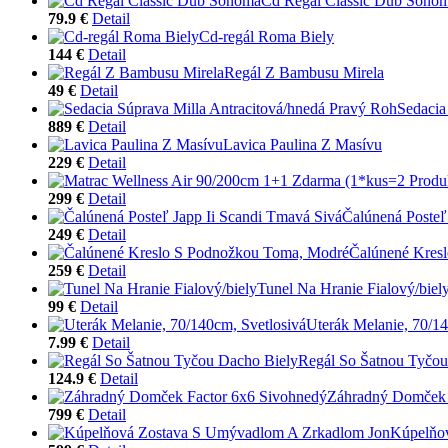
Cd Regál Classic Dub Sono
79.9 €
Detail
Cd-regál Roma Biely
144 €
Detail
Regál Z Bambusu Mirela
49 €
Detail
Sedacia
889 €
Detail
Lavica Paulina Z Masívu
229 €
Detail
299 €
Detail
Čalúnená Posteľ
249 €
Detail
Čalúnené Kres
259 €
Detail
Tunel Na Hranie Fialový/biel
99 €
Detail
Uterák Melanie, 70/14
7.99 €
Detail
Regál So Šatnou Tyčou
124.9 €
Detail
Záhradný Domček 
799 €
Detail
Kúpelňo