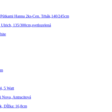
 Pútkami Hanna 2ks-Cen. Trhák,140/245cm
Ulrich, 135/300cm,svetlozelená
hite
cm
4, 5 Watt
 Nova, Antracitová
k, Dĺžka: 16,8cm