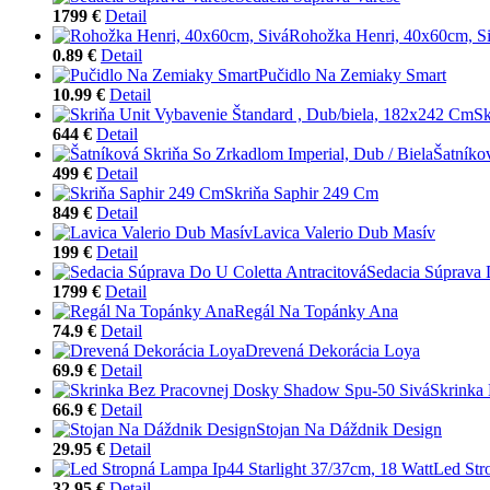
1799 €
Detail
Rohožka Henri, 40x60cm, S
0.89 €
Detail
Pučidlo Na Zemiaky Smart
10.99 €
Detail
Sk
644 €
Detail
Šatníko
499 €
Detail
Skriňa Saphir 249 Cm
849 €
Detail
Lavica Valerio Dub Masív
199 €
Detail
Sedacia Súprava 
1799 €
Detail
Regál Na Topánky Ana
74.9 €
Detail
Drevená Dekorácia Loya
69.9 €
Detail
Skrinka
66.9 €
Detail
Stojan Na Dáždnik Design
29.95 €
Detail
Led Str
32.95 €
Detail