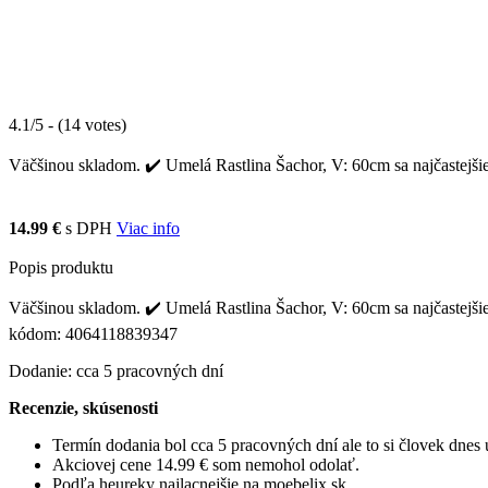
4.1/5 - (14 votes)
Väčšinou skladom. ✔️ Umelá Rastlina Šachor, V: 60cm sa najčastejšie
14.99 €
s DPH
Viac info
Popis produktu
Väčšinou skladom. ✔️ Umelá Rastlina Šachor, V: 60cm sa najčastejšie
kódom: 4064118839347
Dodanie: cca 5 pracovných dní
Recenzie, skúsenosti
Termín dodania bol cca 5 pracovných dní ale to si človek dne
Akciovej cene 14.99 € som nemohol odolať.
Podľa heureky najlacnejšie na moebelix.sk