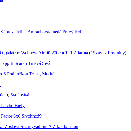
ma
 Súprava Milla Antracitová/hnedá Pravý Roh
Matrac Wellness Air 90/200cm 1+1 Zdarma (1*kus=2 Produkty)
 Japp Ii Scandi Tmavá Sivá
lo S Podnožkou Toma, Modré
y
0cm, Svetlosivá
 Dacho Biely
Factor 6x6 Sivohnedý
vá Zostava S Umývadlom A Zrkadlom Jon