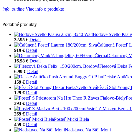
info_outline
Viac info o produkte
Podobné produkty
Bodové Svetlo Klaus
32.95 €
Detail
Čalúnená Posteľ L
919 €
Detail
Dekoračný Va
16.98 €
Detail
Fleecová Deka F
6.99 €
Detail
Detské Autíčk
159 €
Detail
Písací Stôl Young 
129 €
Detail
Pos
393 €
Detail
Posteľ Z Masívu Bert -
269 €
Detail
Posteľ Micki Biela
459 €
Detail
Nadstavec Na Stôl Moni