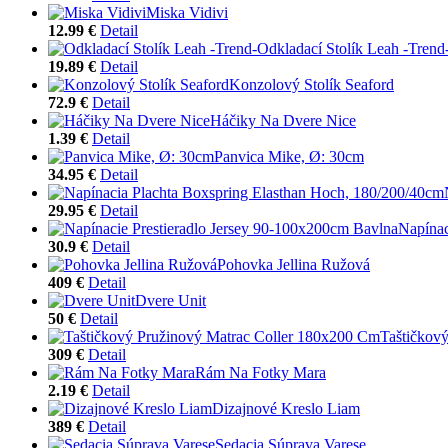
Miska Vidivi
12.99 €
Detail
Odkladací Stolík Leah -Trend
19.89 €
Detail
Konzolový Stolík Seaford
72.9 €
Detail
Háčiky Na Dvere Nice
1.39 €
Detail
Panvica Mike, Ø: 30cm
34.95 €
Detail
29.95 €
Detail
Napínac
30.9 €
Detail
Pohovka Jellina Ružová
409 €
Detail
Dvere Unit
50 €
Detail
Taštičkov
309 €
Detail
Rám Na Fotky Mara
2.19 €
Detail
Dizajnové Kreslo Liam
389 €
Detail
Sedacia Súprava Varese