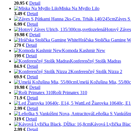
20.95 €
Detail
Miska Na Mydlo Lilo
3.49 €
Detail
Záves S
6.99 €
Detail
Hotový Záves 
19.98 €
Detail
Hráčska Stolička Gaming W
279 €
Detail
Komoda Kashmir New
199 €
Detail
Konferenčný Stolík Madras
84.9 €
Detail
Konferenčný Stolík Nizza 2
69.9 €
Detail
Umelá Kožušina Mia, 55/80
19.98 €
Detail
Rošt Primatex 310
71.9 €
Detail
Led Žiarovka 10640c, E1
2.99 €
Detail
Leňoška S Vankúšmi
319 €
Detail
Kávová Lyžička Blac
2.99 €
Detail