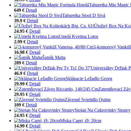
Taburetka Miu Magic
649 €
Detail
Taburetka Stool D Sivá
39.9 €
Detail
Úložný Box Na Koli
24.95 €
Detail
Umelá Kvetina Lotos
2.99 €
Detail
3-komorový Vankúš
16.98 €
Detail
Šatník Malta
289 €
Detail
Univerzálny Držiak P
46.9 €
Detail
Sklápacie Ležadlo Georg
29.99 €
Detail
Zatemňovací Záv
29.95 €
Detail
Závesné Svietidlo Quinn
109 €
Detail
Stojan Na Cukrovinky Stoney
24.95 €
Detail
Miska Capri, Ø: 20cm
14.99 €
Detail