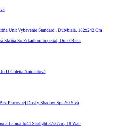
ivá
riňa Unit Vybavenie Štandard , Dub/biela, 182x242 Cm
vá Skriňa So Zrkadlom Imperial, Dub / Biela
Do U Coletta Antracitová
 Bez Pracovnej Dosky Shadow Spu-50 Sivá
opná Lampa Ip44 Starlight 37/37cm, 18 Watt