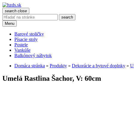
search
close
search
Menu
Barové stoličky
Písacie stoly
Postele
Vankúše
Balkónový nábytok
Domáca stránka
»
Produkty
»
Dekorácie a bytové doplnky
»
U
Umelá Rastlina Šachor, V: 60cm