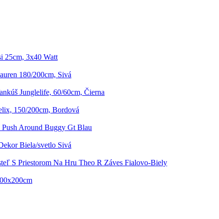
i 25cm, 3x40 Watt
auren 180/200cm, Sivá
nkúš Junglelife, 60/60cm, Čierna
elix, 150/200cm, Bordová
o Push Around Buggy Gt Blau
Dekor Biela/svetlo Sivá
teľ S Priestorom Na Hru Theo R Záves Fialovo-Biely
 100x200cm