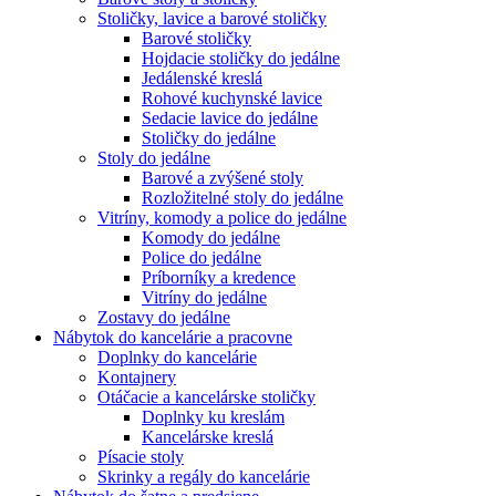
Stoličky, lavice a barové stoličky
Barové stoličky
Hojdacie stoličky do jedálne
Jedálenské kreslá
Rohové kuchynské lavice
Sedacie lavice do jedálne
Stoličky do jedálne
Stoly do jedálne
Barové a zvýšené stoly
Rozložitelné stoly do jedálne
Vitríny, komody a police do jedálne
Komody do jedálne
Police do jedálne
Príborníky a kredence
Vitríny do jedálne
Zostavy do jedálne
Nábytok do kancelárie a pracovne
Doplnky do kancelárie
Kontajnery
Otáčacie a kancelárske stoličky
Doplnky ku kreslám
Kancelárske kreslá
Písacie stoly
Skrinky a regály do kancelárie