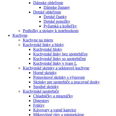
Dámske oblečenie
Dámske župany
Detské oblečenie
Detské čiapky
Detské ponožky
Pyžamká a košieľky
Podložky a stojany k notebookom
Kuchyne
Kuchyne na mieru
Kuchynské linky a bloky
Kuchynské bloky
Kuchynské linky bez spotrebičov
Kuchynské linky so spotrebičmi
Kuchynské linky v tvare L
Kuchynské skrinky a sektorové kuchyne
Horné skrinky
Potravinové skrinky s výsuvom
Skrinky pre spotrebiče a pracovné dosky
Spodné skrinky
Kuchynské spotrebiče
Chladničky a mrazničky
Digestory
Fritézy
Kávovary a varné kanvice
Mikrovlnné rúry a minipekárne