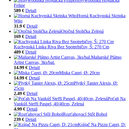
Holywoodska Hojdačka
Felipe
589 €
Detail
Horná Kuchynská Skrinka
Wito
31.9 €
Detail
Otočná Stolička Zelená
169 €
Detail
Kuchynská Linka Riva Bez Spotrebičov, Š: 270 Cm
489 €
Detail
Maliarské Plátno
Artist Canvas, 3ks/bal.
14.99 €
Detail
Miska Capri, Ø: 20cm
14.99 €
Detail
Plytký Tanier Alexis, Ø:
25cm
2.49 €
Detail
Poťah Na
Vankúš Steffi Paspel, 40/40cm, Zelená
4.99 €
Detail
Rozťahovací Stôl Bohol
239 €
Detail
Krájač Na Pizzu Capri, D: