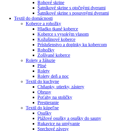
Rohové skrine
Šatníkové skrine s otočnými dverami
Šatníkové skrine s posuvnými dverami
Textil do domácnosti
Koberce a rohožky
Hladko tkané koberce
Koberce s vysokým vlasom
Kožušinové koberce
Príslušenstvo a doplnky ku kobercom
Rohožky
Zošívané koberce
Rolety a žáluzie
Plisé
Rolety
Rolety deň a noc
Textil do kuchyne
Chňapky, utierky, zástery
Obrusy
Poťahy na stoličky
Prestieranie
Textil do kúpeľne
Osušky
Plážové osušky a osušky do sauny
Rukavice na umývanie
Sprchové závesy