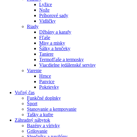
Lyžice
Nože
Príborové sady
Vidličky
Riady
Džbány a karafy
Fľaše
Misy a misky
Šálky a hrnčeky
Taniere
Termofľaše a termosky
Viacdielne jedálenské servisy
Varenie
Hrnce
Panvice
Pokrievky
Voľný čas
Funkčné doplnky
Šport
Stanovanie a kempovanie
Tašky a kufre
Záhradný nábytok
Bazény a vírivky
Grilovanie
Slnečníky a pavilóny