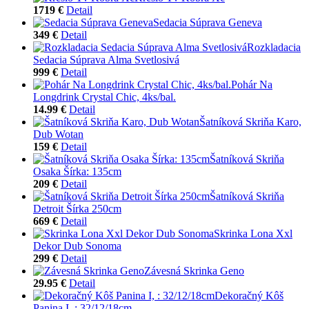
1719 €
Detail
Sedacia Súprava Geneva
349 €
Detail
Rozkladacia
Sedacia Súprava Alma Svetlosivá
999 €
Detail
Pohár Na
Longdrink Crystal Chic, 4ks/bal.
14.99 €
Detail
Šatníková Skriňa Karo,
Dub Wotan
159 €
Detail
Šatníková Skriňa
Osaka Šírka: 135cm
209 €
Detail
Šatníková Skriňa
Detroit Šírka 250cm
669 €
Detail
Skrinka Lona Xxl
Dekor Dub Sonoma
299 €
Detail
Závesná Skrinka Geno
29.95 €
Detail
Dekoračný Kôš
Panina I, : 32/12/18cm