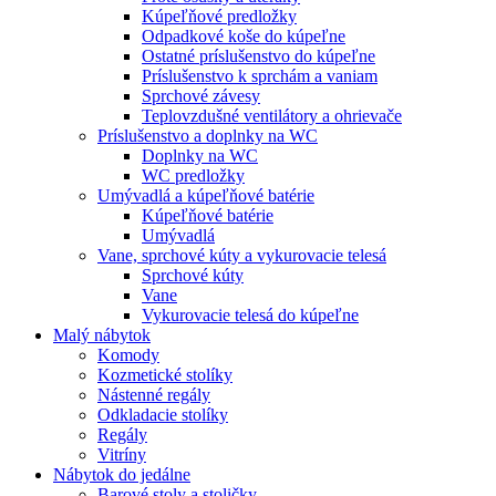
Kúpeľňové predložky
Odpadkové koše do kúpeľne
Ostatné príslušenstvo do kúpeľne
Príslušenstvo k sprchám a vaniam
Sprchové závesy
Teplovzdušné ventilátory a ohrievače
Príslušenstvo a doplnky na WC
Doplnky na WC
WC predložky
Umývadlá a kúpeľňové batérie
Kúpeľňové batérie
Umývadlá
Vane, sprchové kúty a vykurovacie telesá
Sprchové kúty
Vane
Vykurovacie telesá do kúpeľne
Malý nábytok
Komody
Kozmetické stolíky
Nástenné regály
Odkladacie stolíky
Regály
Vitríny
Nábytok do jedálne
Barové stoly a stoličky