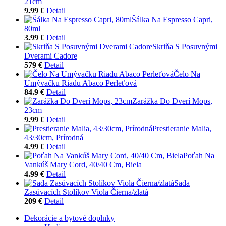
21cm
9.99 €
Detail
Šálka Na Espresso Capri,
80ml
3.99 €
Detail
Skriňa S Posuvnými
Dverami Cadore
579 €
Detail
Čelo Na
Umývačku Riadu Abaco Perleťová
84.9 €
Detail
Zarážka Do Dverí Mops,
23cm
9.99 €
Detail
Prestieranie Malia,
43/30cm, Prírodná
4.99 €
Detail
Poťah Na
Vankúš Mary Cord, 40/40 Cm, Biela
4.99 €
Detail
Sada
Zasúvacích Stolíkov Viola Čierna/zlatá
209 €
Detail
Dekorácie a bytové doplnky