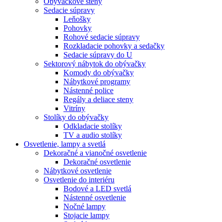
Obývačkové steny
Sedacie súpravy
Leňošky
Pohovky
Rohové sedacie súpravy
Rozkladacie pohovky a sedačky
Sedacie súpravy do U
Sektorový nábytok do obývačky
Komody do obývačky
Nábytkové programy
Nástenné police
Regály a deliace steny
Vitríny
Stolíky do obývačky
Odkladacie stolíky
TV a audio stolíky
Osvetlenie, lampy a svetlá
Dekoračné a vianočné osvetlenie
Dekoračné osvetlenie
Nábytkové osvetlenie
Osvetlenie do interiéru
Bodové a LED svetlá
Nástenné osvetlenie
Nočné lampy
Stojacie lampy