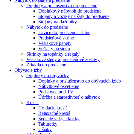
Nábytok do šatne a predsiene
Doplnky a príslušenstvo do predsiene
Doplnkový nábytok do predsiene
Stojany a vozíky na šaty do predsiene
Stojany na dáždníky
Nábytok do predsiene
Lavice do predsiene a šatne
Predsieňové skrine
Vešiakové panely
Vešiaky na stenu
Skrinky na topánky a regály
Vešiakové steny a predsieňové zostavy
Zrkadlá do predsiene
Obývacie izby
Doplnky do obývačky
Doplnky a príslušenstvo do obývacích izieb
Nábytkové osvetlenie
Podstavce pod TV
Údržba a starostlivosť o nábytok
Kreslá
Hojdacie kreslá
Relaxačné kreslá
Sedacie vaky a kocky
Taburetky
Ušiaky