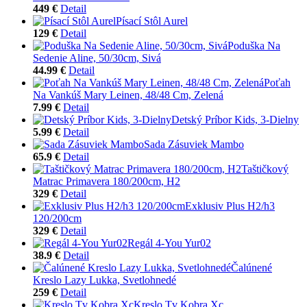
449 €
Detail
Písací Stôl Aurel
129 €
Detail
Poduška Na
Sedenie Aline, 50/30cm, Sivá
44.99 €
Detail
Poťah
Na Vankúš Mary Leinen, 48/48 Cm, Zelená
7.99 €
Detail
Detský Príbor Kids, 3-Dielny
5.99 €
Detail
Sada Zásuviek Mambo
65.9 €
Detail
Taštičkový
Matrac Primavera 180/200cm, H2
329 €
Detail
Exklusiv Plus H2/h3
120/200cm
329 €
Detail
Regál 4-You Yur02
38.9 €
Detail
Čalúnené
Kreslo Lazy Lukka, Svetlohnedé
259 €
Detail
Kreslo Tv Kobra Xc