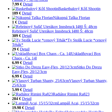
7.99 €
Detail
Basketbalový Kôš Shootin
189 €
Detail
Nákupná Taška Florian
1 €
Detail
Rebrinový Sušič Uterákov Innsbruck I480 Š: 48cm
309 €
Detail
Tv Stolík Lucie *cenový
Trhák*
29 €
Detail
Uskladňovací Box
Chaos - Ca. 14l
6.99 €
Detail
Sitko Do Drezu
Easy-Flex, 20/12/3cm
6.99 €
Detail
Vlasový Turban Shanty,
25/63cm
5.99 €
Detail
Radiátor Rimini Ra823
284 €
Detail
Lampáš Acai, 15/15/32cm
19.98 €
Detail