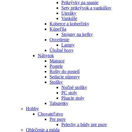
Prikrývky na spanie
Sety prikrývok a vankúšov
Uteráky
Vankúše
Koberce a koberčeky
Kúpeľňa
Stojany na kefky
Osvetlenie
Lampy
Úložné boxy
Nábytok
Matrace
Postele
Rošty do postelí
Sedacie súpravy
Stolíky
Nočné stolíky
PC stoly
Písacie stoly
Taburetky
Hobby
Chovateľstvo
Pre psov
Pelechy a búdy pre psov
Oblečenie a móda