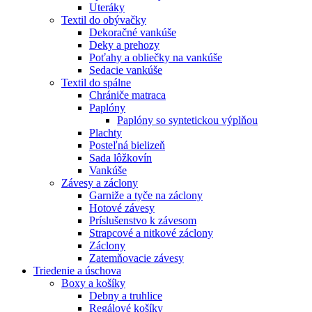
Uteráky
Textil do obývačky
Dekoračné vankúše
Deky a prehozy
Poťahy a obliečky na vankúše
Sedacie vankúše
Textil do spálne
Chrániče matraca
Paplóny
Paplóny so syntetickou výplňou
Plachty
Posteľná bielizeň
Sada lôžkovín
Vankúše
Závesy a záclony
Garniže a tyče na záclony
Hotové závesy
Príslušenstvo k závesom
Strapcové a nitkové záclony
Záclony
Zatemňovacie závesy
Triedenie a úschova
Boxy a košíky
Debny a truhlice
Regálové košíky