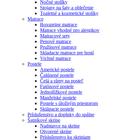
Nočné stolíky
Stojany na šaty a oblečenie
Toaletné a kozmetické stolíky
Matrace
Boxspring matrace
Matrace vhodné pro alergikov
Matracové sety
Penové matrace
Pružinové matrace
Skladacie matrace pre hostí
Vrchné matrace
Postele
Americké postele
Čalúnené postele
Čelá a rámy na posteľ
Futónové postele
Jednolôžkové postele
Manželské postele
Postele s úložným priestorom
Sklápacie postele
Príslušenstvo a doplnky do spálne
Šatníkové skrine
Nadstavce na skrine
Otvorené skrine
Príslušenstvo ku skriniam