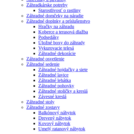
Záhradkárske potreby
Starostlivosť o rastliny
Záhradné domčeky na náradie
Záhradné doplnky a príslušenstvo
Hračky na záhradu
Koberce a terasová dlažba
Podsedáky
Úložné boxy do záhrady
Vykurovacie telesá
Záhradné dekorácie
Záhradné osvetlenie
Záhradné sedenie
Záhradné hojdačky a siete
Záhradné lavice
Záhradné lehátka
Záhradné pohovky
Záhradné stoličky a kreslá
Závesné kreslá
Záhradné stoly
Záhradné zostavy
Balkónový nábytok
Drevený nábytok
Kovový nábytok
Umelý ratanový nábytok