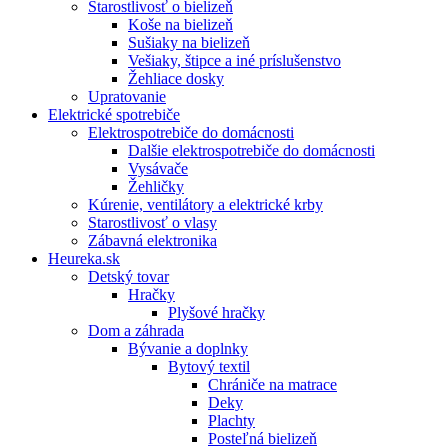
Starostlivosť o bielizeň
Koše na bielizeň
Sušiaky na bielizeň
Vešiaky, štipce a iné príslušenstvo
Žehliace dosky
Upratovanie
Elektrické spotrebiče
Elektrospotrebiče do domácnosti
Dalšie elektrospotrebiče do domácnosti
Vysávače
Žehličky
Kúrenie, ventilátory a elektrické krby
Starostlivosť o vlasy
Zábavná elektronika
Heureka.sk
Detský tovar
Hračky
Plyšové hračky
Dom a záhrada
Bývanie a doplnky
Bytový textil
Chrániče na matrace
Deky
Plachty
Posteľná bielizeň