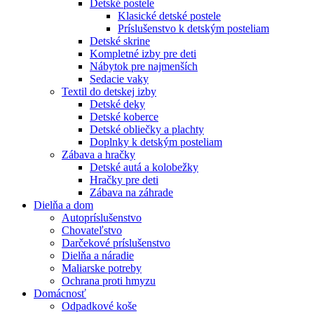
Detské postele
Klasické detské postele
Príslušenstvo k detským posteliam
Detské skrine
Kompletné izby pre deti
Nábytok pre najmenších
Sedacie vaky
Textil do detskej izby
Detské deky
Detské koberce
Detské obliečky a plachty
Doplnky k detským posteliam
Zábava a hračky
Detské autá a kolobežky
Hračky pre deti
Zábava na záhrade
Dielňa a dom
Autopríslušenstvo
Chovateľstvo
Darčekové príslušenstvo
Dielňa a náradie
Maliarske potreby
Ochrana proti hmyzu
Domácnosť
Odpadkové koše