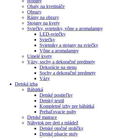
Hodiny
Obaly na kvetináče
Obrazy
Rámy na obrazy
Stojany na kvety
Sviečky, svietniky, vône a aromalampy
LED-sviečky
Sviečky
Svietniky a stojany na sviečky
Vône a aromalampy
Umelé kvety
Vázy, sochy a dekoračné predmety
Dekorácie na stenu
Sochy a dekoračné predmety
Vázy
Detská izba
Bábätká
Detské postieľky
Detský textil
Kompletné izby pre bábätká
Prebaľovacie pulty
Detské matrace
Nábytok pre deti a mládež
Detské otočné stoličky
Detské písacie stoly