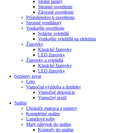
Stolné lampy
Stropné osvetlenie
Závesné osvetlenie
Príslušenstvo k osvetleniu
Stropné ventilátory
Vonkajšie osvetlenie
Solárne svietidlá
Vonkajšie svietidlá na elektrinu
Žiarovky
Klasické žiarovky
LED žiarovky
Žiarovky a svietidlá
Klasické žiarovky
LED žiarovky
Sezónny tovar
Leto
Vianočná výzdoba a doplnky
Vianočné dekorácie
Vianočný textil
Spálne
Chrániče matraca a toppery
Kompletné spálne
Lamelové rošty
Malý nábytok do spálne
Komody do spálne