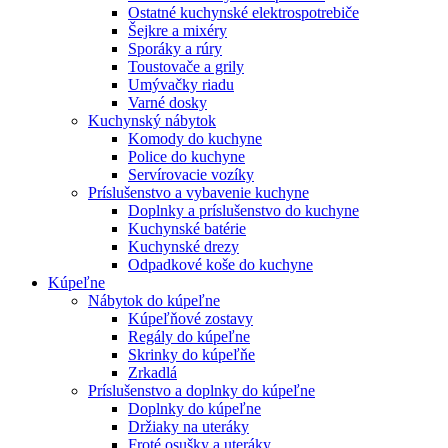
Ostatné kuchynské elektrospotrebiče
Šejkre a mixéry
Sporáky a rúry
Toustovače a grily
Umývačky riadu
Varné dosky
Kuchynský nábytok
Komody do kuchyne
Police do kuchyne
Servírovacie vozíky
Príslušenstvo a vybavenie kuchyne
Doplnky a príslušenstvo do kuchyne
Kuchynské batérie
Kuchynské drezy
Odpadkové koše do kuchyne
Kúpeľne
Nábytok do kúpeľne
Kúpeľňové zostavy
Regály do kúpeľne
Skrinky do kúpeľňe
Zrkadlá
Príslušenstvo a doplnky do kúpeľne
Doplnky do kúpeľne
Držiaky na uteráky
Froté osušky a uteráky