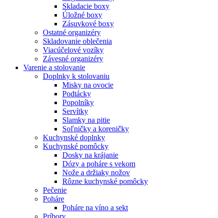
Skladacie boxy
Úložné boxy
Zásuvkové boxy
Ostatné organizéry
Skladovanie oblečenia
Viacúčelové vozíky
Závesné organizéry
Varenie a stolovanie
Doplnky k stolovaniu
Misky na ovocie
Podtácky
Popolníky
Servítky
Slamky na pitie
Soľničky a koreničky
Kuchynské doplnky
Kuchynské pomôcky
Dosky na krájanie
Dózy a poháre s vekom
Nože a držiaky nožov
Rôzne kuchynské pomôcky
Pečenie
Poháre
Poháre na víno a sekt
Príbory