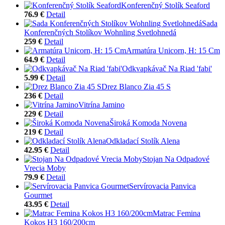
Konferenčný Stolík Seaford
76.9 €
Detail
Sada
Konferenčných Stolíkov Wohnling Svetlohnedá
259 €
Detail
Armatúra Unicorn, H: 15 Cm
64.9 €
Detail
Odkvapkávač Na Riad 'fabi'
5.99 €
Detail
Drez Blanco Zia 45 S
236 €
Detail
Vitrína Jamino
229 €
Detail
Široká Komoda Novena
219 €
Detail
Odkladací Stolík Alena
42.95 €
Detail
Stojan Na Odpadové
Vrecia Moby
79.9 €
Detail
Servírovacia Panvica
Gourmet
43.95 €
Detail
Matrac Femina
Kokos H3 160/200cm