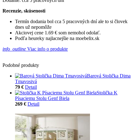
Dodanie: cca 5 pracovných dní
Recenzie, skúsenosti
Termín dodania bol cca 5 pracovných dní ale to si človek
dnes už nepomôže
Akciovej cene 1.69 € som nemohol odolať.
Podľa heureky najlacnejšie na moebelix.sk
info_outline
Viac info o produkte
Podobné produkty
Barová Stolička Dima
Tmavosivá
79 €
Detail
Stolička K
Písaciemu Stolu Genf Biela
269 €
Detail