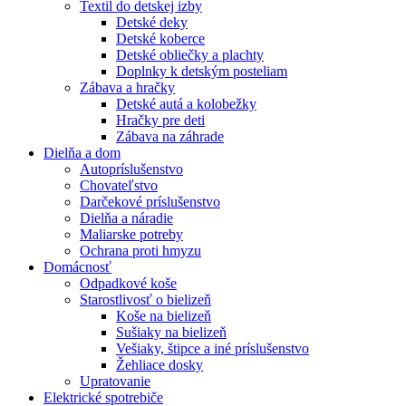
Textil do detskej izby
Detské deky
Detské koberce
Detské obliečky a plachty
Doplnky k detským posteliam
Zábava a hračky
Detské autá a kolobežky
Hračky pre deti
Zábava na záhrade
Dielňa a dom
Autopríslušenstvo
Chovateľstvo
Darčekové príslušenstvo
Dielňa a náradie
Maliarske potreby
Ochrana proti hmyzu
Domácnosť
Odpadkové koše
Starostlivosť o bielizeň
Koše na bielizeň
Sušiaky na bielizeň
Vešiaky, štipce a iné príslušenstvo
Žehliace dosky
Upratovanie
Elektrické spotrebiče