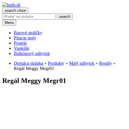
search
close
search
Menu
Barové stoličky
Písacie stoly
Postele
Vankúše
Balkónový nábytok
Domáca stránka
»
Produkty
»
Malý nábytok
»
Regály
»
Regál Meggy Megr01
Regál Meggy Megr01