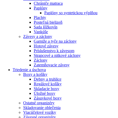
Chrániče matraca
Paplóny
Paplóny so syntetickou výplňou
Plachty
Posteľná bielizeň
Sada lôžkovín
Vankúše
Závesy a záclony
Garniže a tyče na záclony
Hotové závesy
Príslušenstvo k závesom
Strapcové a nitkové záclony
Záclony
Zatemňovacie závesy
Triedenie a úschova
Boxy a košíky
Debny a truhlice
Regálové košíky
Skladacie boxy
Úložné boxy
Zásuvkové boxy
Ostatné organizéry
Skladovanie oblečenia
Viacúčelové vozíky
Závesné organizéry