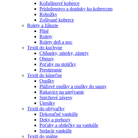
Kožušinové koberce
Príslušenstvo a doplnky ku kobercom
Rohožky
Zošívané koberce
Rolety a žáluzie
Plisé
Rolety
Rolety deň a noc
Textil do kuchyne
Chňapky, utierky, zástery
Obrusy
Poťahy na stoličky
Prestieranie
Textil do kúpeľne
Osušky
Plážové osušky a osušky do sauny
Rukavice na umývanie
Sprchové závesy
Uteráky
Textil do obývačky
Dekoračné vankúše
Deky a prehozy
Poťahy a obliečky na vankúše
Sedacie vankúše
Textil do spálne