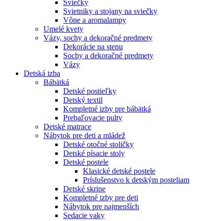
Sviečky
Svietniky a stojany na sviečky
Vône a aromalampy
Umelé kvety
Vázy, sochy a dekoračné predmety
Dekorácie na stenu
Sochy a dekoračné predmety
Vázy
Detská izba
Bábätká
Detské postieľky
Detský textil
Kompletné izby pre bábätká
Prebaľovacie pulty
Detské matrace
Nábytok pre deti a mládež
Detské otočné stoličky
Detské písacie stoly
Detské postele
Klasické detské postele
Príslušenstvo k detským posteliam
Detské skrine
Kompletné izby pre deti
Nábytok pre najmenších
Sedacie vaky