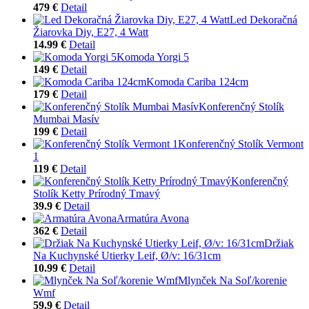
479 €
Detail
Led Dekoračná
Žiarovka Diy, E27, 4 Watt
14.99 €
Detail
Komoda Yorgi 5
149 €
Detail
Komoda Cariba 124cm
179 €
Detail
Konferenčný Stolík
Mumbai Masív
199 €
Detail
Konferenčný Stolík Vermont
1
119 €
Detail
Konferenčný
Stolík Ketty Prírodný Tmavý
39.9 €
Detail
Armatúra Avona
362 €
Detail
Držiak
Na Kuchynské Utierky Leif, Ø/v: 16/31cm
10.99 €
Detail
Mlynček Na Soľ/korenie
Wmf
59.9 €
Detail