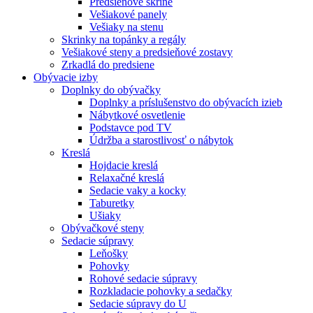
Predsieňové skrine
Vešiakové panely
Vešiaky na stenu
Skrinky na topánky a regály
Vešiakové steny a predsieňové zostavy
Zrkadlá do predsiene
Obývacie izby
Doplnky do obývačky
Doplnky a príslušenstvo do obývacích izieb
Nábytkové osvetlenie
Podstavce pod TV
Údržba a starostlivosť o nábytok
Kreslá
Hojdacie kreslá
Relaxačné kreslá
Sedacie vaky a kocky
Taburetky
Ušiaky
Obývačkové steny
Sedacie súpravy
Leňošky
Pohovky
Rohové sedacie súpravy
Rozkladacie pohovky a sedačky
Sedacie súpravy do U