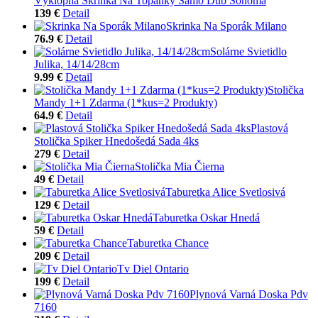
Výklopná Skrinka Na Topánky Samo Dub Sonoma
139 €
Detail
Skrinka Na Sporák Milano
76.9 €
Detail
Solárne Svietidlo
Julika, 14/14/28cm
9.99 €
Detail
Stolička
Mandy 1+1 Zdarma (1*kus=2 Produkty)
64.9 €
Detail
Plastová
Stolička Spiker Hnedošedá Sada 4ks
279 €
Detail
Stolička Mia Čierna
49 €
Detail
Taburetka Alice Svetlosivá
129 €
Detail
Taburetka Oskar Hnedá
59 €
Detail
Taburetka Chance
209 €
Detail
Tv Diel Ontario
199 €
Detail
Plynová Varná Doska Pdv
7160