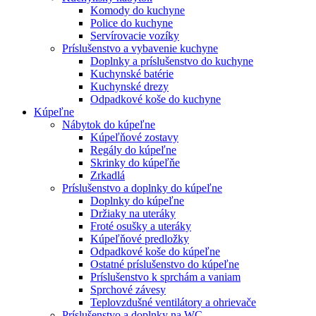
Komody do kuchyne
Police do kuchyne
Servírovacie vozíky
Príslušenstvo a vybavenie kuchyne
Doplnky a príslušenstvo do kuchyne
Kuchynské batérie
Kuchynské drezy
Odpadkové koše do kuchyne
Kúpeľne
Nábytok do kúpeľne
Kúpeľňové zostavy
Regály do kúpeľne
Skrinky do kúpeľňe
Zrkadlá
Príslušenstvo a doplnky do kúpeľne
Doplnky do kúpeľne
Držiaky na uteráky
Froté osušky a uteráky
Kúpeľňové predložky
Odpadkové koše do kúpeľne
Ostatné príslušenstvo do kúpeľne
Príslušenstvo k sprchám a vaniam
Sprchové závesy
Teplovzdušné ventilátory a ohrievače
Príslušenstvo a doplnky na WC