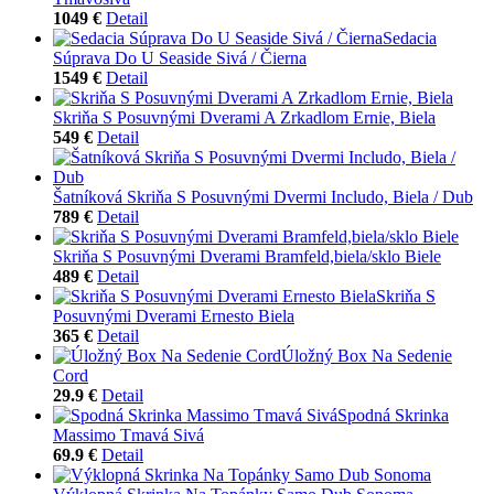
1049 €
Detail
Sedacia
Súprava Do U Seaside Sivá / Čierna
1549 €
Detail
Skriňa S Posuvnými Dverami A Zrkadlom Ernie, Biela
549 €
Detail
Šatníková Skriňa S Posuvnými Dvermi Includo, Biela / Dub
789 €
Detail
Skriňa S Posuvnými Dverami Bramfeld,biela/sklo Biele
489 €
Detail
Skriňa S
Posuvnými Dverami Ernesto Biela
365 €
Detail
Úložný Box Na Sedenie
Cord
29.9 €
Detail
Spodná Skrinka
Massimo Tmavá Sivá
69.9 €
Detail