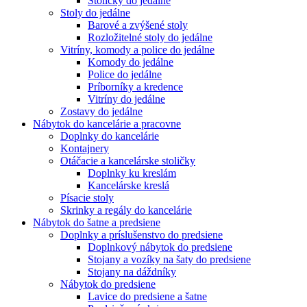
Stoličky do jedálne
Stoly do jedálne
Barové a zvýšené stoly
Rozložitelné stoly do jedálne
Vitríny, komody a police do jedálne
Komody do jedálne
Police do jedálne
Príborníky a kredence
Vitríny do jedálne
Zostavy do jedálne
Nábytok do kancelárie a pracovne
Doplnky do kancelárie
Kontajnery
Otáčacie a kancelárske stoličky
Doplnky ku kreslám
Kancelárske kreslá
Písacie stoly
Skrinky a regály do kancelárie
Nábytok do šatne a predsiene
Doplnky a príslušenstvo do predsiene
Doplnkový nábytok do predsiene
Stojany a vozíky na šaty do predsiene
Stojany na dáždníky
Nábytok do predsiene
Lavice do predsiene a šatne