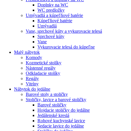
Doplnky na WC
WC predložky
Umývadlá a kúpeľňové batérie
Kúpeľňové batérie
Umývadlá
Vane, sprchové kúty a vykurovacie telesá
Sprchové kúty
Vane
Vykurovacie telesá do kúpeľne
Malý nábytok
Komody
Kozmetické stolíky
Nástenné regály
Odkladacie stolíky
Regály
Vitríny
Nábytok do jedálne
Barové stoly a stoličky
Stoličky, lavice a barové stoličky
Barové stoličky
Hojdacie stoličky do jedálne
Jedálenské kreslá
Rohové kuchynské lavice
Sedacie lavice do jedálne