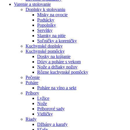
Varenie a stolovanie
Doplnky k stolovaniu
Misky na ovocie
Podtácky
Popolníky
Servítky
Slamky na pitie
Soľničky a koreničky
Kuchynské doplnky
Kuchynské pomôcky
Dosky na krájanie
Dózy a poháre s vekom
Nože a držiaky nožov
Rôzne kuchynské pomôcky
Pečenie
Poháre
Poháre na víno a sekt
Príbory
Lyžice
Nože
Príborové sady
Vidličky
Riady
Džbány a karafy
Fľaše