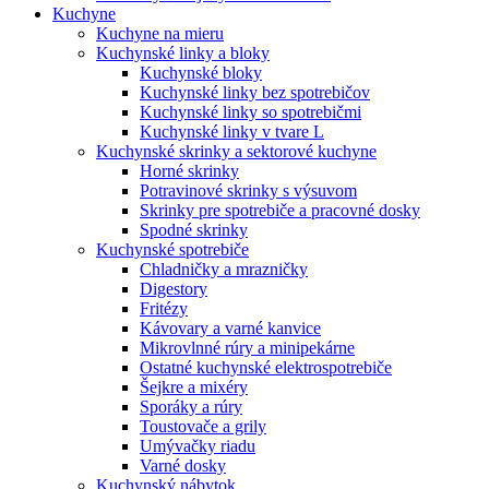
Kuchyne
Kuchyne na mieru
Kuchynské linky a bloky
Kuchynské bloky
Kuchynské linky bez spotrebičov
Kuchynské linky so spotrebičmi
Kuchynské linky v tvare L
Kuchynské skrinky a sektorové kuchyne
Horné skrinky
Potravinové skrinky s výsuvom
Skrinky pre spotrebiče a pracovné dosky
Spodné skrinky
Kuchynské spotrebiče
Chladničky a mrazničky
Digestory
Fritézy
Kávovary a varné kanvice
Mikrovlnné rúry a minipekárne
Ostatné kuchynské elektrospotrebiče
Šejkre a mixéry
Sporáky a rúry
Toustovače a grily
Umývačky riadu
Varné dosky
Kuchynský nábytok