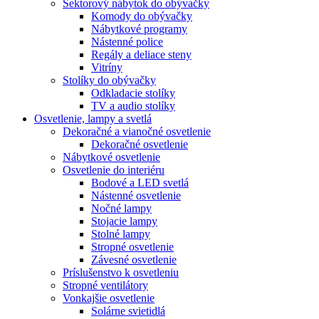
Sektorový nábytok do obývačky
Komody do obývačky
Nábytkové programy
Nástenné police
Regály a deliace steny
Vitríny
Stolíky do obývačky
Odkladacie stolíky
TV a audio stolíky
Osvetlenie, lampy a svetlá
Dekoračné a vianočné osvetlenie
Dekoračné osvetlenie
Nábytkové osvetlenie
Osvetlenie do interiéru
Bodové a LED svetlá
Nástenné osvetlenie
Nočné lampy
Stojacie lampy
Stolné lampy
Stropné osvetlenie
Závesné osvetlenie
Príslušenstvo k osvetleniu
Stropné ventilátory
Vonkajšie osvetlenie
Solárne svietidlá