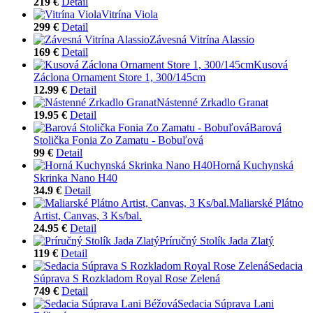
219 €
Detail
Vitrína Viola
299 €
Detail
Závesná Vitrína Alassio
169 €
Detail
Kusová
Záclona Ornament Store 1, 300/145cm
12.99 €
Detail
Nástenné Zrkadlo Granat
19.95 €
Detail
Barová
Stolička Fonia Zo Zamatu - Bobuľová
99 €
Detail
Horná Kuchynská
Skrinka Nano H40
34.9 €
Detail
Maliarské Plátno
Artist, Canvas, 3 Ks/bal.
24.95 €
Detail
Príručný Stolík Jada Zlatý
119 €
Detail
Sedacia
Súprava S Rozkladom Royal Rose Zelená
749 €
Detail
Sedacia Súprava Lani