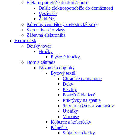
Elektrospotrebiče do domácnosti
Dalšie elektrospotrebiče do domácnosti
Vysávače
Žehličky
Kúrenie, ventilátory a elektrické krby
Starostlivosť o vlasy
Zábavná elektronika
Heureka.sk
Detský tovar
Hračky
Plyšové hračky
Dom a záhrada
Bývanie a doplnky
Bytový textil
Chrániče na matrace
Deky
Plachty
Posteľná bielizeň
Prikrývky na spanie
Sety prikrývok a vankúšov
Uteráky
Vankúše
Koberce a koberčeky
Kúpeľňa
Stojany na kefky