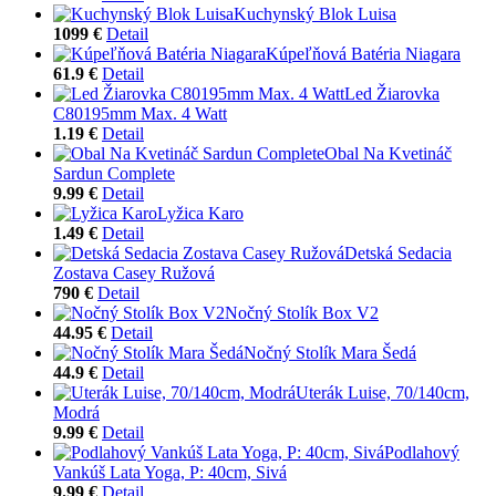
Kuchynský Blok Luisa
1099 €
Detail
Kúpeľňová Batéria Niagara
61.9 €
Detail
Led Žiarovka
C80195mm Max. 4 Watt
1.19 €
Detail
Obal Na Kvetináč
Sardun Complete
9.99 €
Detail
Lyžica Karo
1.49 €
Detail
Detská Sedacia
Zostava Casey Ružová
790 €
Detail
Nočný Stolík Box V2
44.95 €
Detail
Nočný Stolík Mara Šedá
44.9 €
Detail
Uterák Luise, 70/140cm,
Modrá
9.99 €
Detail
Podlahový
Vankúš Lata Yoga, P: 40cm, Sivá
9.99 €
Detail