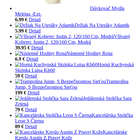
Dávkovač Mydla
Melrina -Ext-
6.99 €
Detail
Držiak Na Uteráky Atlantik
5.99 €
Detail
Všívaný
Koberec Justin 2, 120/160 Cm, Modrá
39.95 €
Detail
Nástenné Hodiny Rena
6.9 €
Detail
Horná Kuchynská
Skrinka Luisa Kh60
59 €
Detail
Trampolína
Jump, S Bezpečnostnou Sieťou
199 €
Detail
Jedálenská Stolička Sara
Zelená
79 €
Detail
Kancelárska Stolička
Leon S Čierna
89 €
Detail
Kancelárske
Kreslo Austin Z Pravej Kože