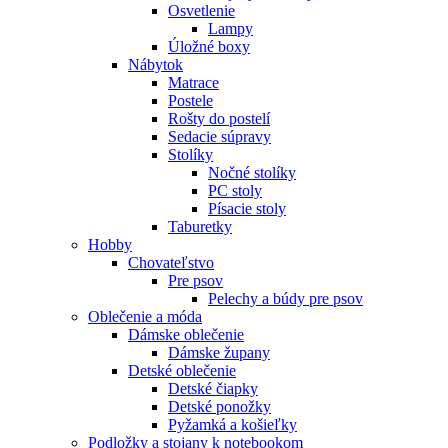
Osvetlenie
Lampy
Úložné boxy
Nábytok
Matrace
Postele
Rošty do postelí
Sedacie súpravy
Stolíky
Nočné stolíky
PC stoly
Písacie stoly
Taburetky
Hobby
Chovateľstvo
Pre psov
Pelechy a búdy pre psov
Oblečenie a móda
Dámske oblečenie
Dámske župany
Detské oblečenie
Detské čiapky
Detské ponožky
Pyžamká a košieľky
Podložky a stojany k notebookom