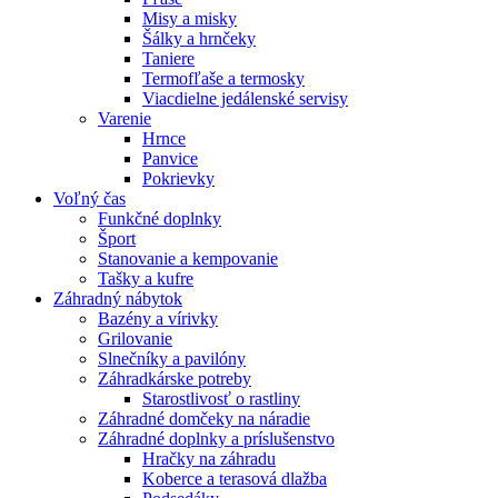
Misy a misky
Šálky a hrnčeky
Taniere
Termofľaše a termosky
Viacdielne jedálenské servisy
Varenie
Hrnce
Panvice
Pokrievky
Voľný čas
Funkčné doplnky
Šport
Stanovanie a kempovanie
Tašky a kufre
Záhradný nábytok
Bazény a vírivky
Grilovanie
Slnečníky a pavilóny
Záhradkárske potreby
Starostlivosť o rastliny
Záhradné domčeky na náradie
Záhradné doplnky a príslušenstvo
Hračky na záhradu
Koberce a terasová dlažba