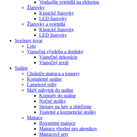
Vonkajšie svietidlá na elektrinu
Žiarovky
Klasické žiarovky
LED žiarovky
Žiarovky a svietidlá
Klasické žiarovky
LED žiarovky
Sezónny tovar
Leto
Vianočná výzdoba a doplnky
Vianočné dekorácie
Vianočný textil
Spálne
Chrániče matraca a toppery
Kompletné spálne
Lamelové rošty
Malý nábytok do spálne
Komody do spálne
Nočné stolíky
Stojany na šaty a oblečenie
Toaletné a kozmetické stolíky
Matrace
Boxspring matrace
Matrace vhodné pro alergikov
Matracové sety