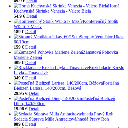
49.9 €
Detail
Horná
Kuchynská Skrinka Venezia - Valero Biela
54.9 €
Detail
Konferenčný Stolík
Wl5.617 Masív
189 €
Detail
Stropný Ventilátor Ukas,
60/19cm
159 €
Detail
Zamatová Pohovka
Marlene Zelená
409 €
Detail
Rozkladacie Kreslo
Layla - Tmavosivé
349 €
Detail
Posteľná
Bielizeň Larissa, 140/200cm, Béžová
29.95 €
Detail
Posteľná Bielizeň
Dino, 140/200cm
19.98 €
Detail
Sedacia Súprava Milla Antracitová/hnedá Pravý Roh
889 €
Detail