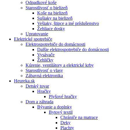
Odpadkové koše
Starostlivosť o bielizeň
Koše na bielizeň
Sušiaky na bielizeň
Vešiaky, štipce a iné príslušenstvo
Žehliace dosky
Upratovanie
Elektrické spotrebiče
Elektrospotrebiče do domácnosti
Dalšie elektrospotrebiče do domácnosti
Vysávače
Žehličky
Kúrenie, ventilátory a elektrické krby
Starostlivosť o vlasy
Zábavná elektronika
Heureka.sk
Detský tovar
Hračky
Plyšové hračky
Dom a záhrada
Bývanie a doplnky
Bytový textil
Chrániče na matrace
Deky
Plachty