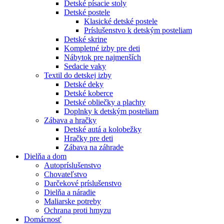
Detské písacie stoly
Detské postele
Klasické detské postele
Príslušenstvo k detským posteliam
Detské skrine
Kompletné izby pre deti
Nábytok pre najmenších
Sedacie vaky
Textil do detskej izby
Detské deky
Detské koberce
Detské obliečky a plachty
Doplnky k detským posteliam
Zábava a hračky
Detské autá a kolobežky
Hračky pre deti
Zábava na záhrade
Dielňa a dom
Autopríslušenstvo
Chovateľstvo
Darčekové príslušenstvo
Dielňa a náradie
Maliarske potreby
Ochrana proti hmyzu
Domácnosť