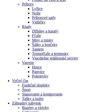
Príbory
Lyžice
Nože
Príborové sady
Vidličky
Riady
Džbány a karafy
Fľaše
Misy a misky
Šálky a hrnčeky
Taniere
Termofľaše a termosky
Viacdielne jedálenské servisy
Varenie
Hrnce
Panvice
Pokrievky
Voľný čas
Funkčné doplnky
Šport
Stanovanie a kempovanie
Tašky a kufre
Záhradný nábytok
Bazény a vírivky