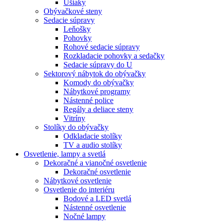
Ušiaky
Obývačkové steny
Sedacie súpravy
Leňošky
Pohovky
Rohové sedacie súpravy
Rozkladacie pohovky a sedačky
Sedacie súpravy do U
Sektorový nábytok do obývačky
Komody do obývačky
Nábytkové programy
Nástenné police
Regály a deliace steny
Vitríny
Stolíky do obývačky
Odkladacie stolíky
TV a audio stolíky
Osvetlenie, lampy a svetlá
Dekoračné a vianočné osvetlenie
Dekoračné osvetlenie
Nábytkové osvetlenie
Osvetlenie do interiéru
Bodové a LED svetlá
Nástenné osvetlenie
Nočné lampy