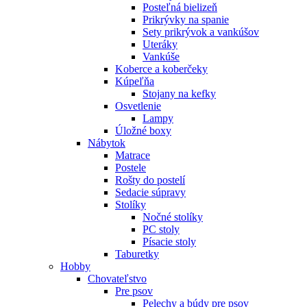
Posteľná bielizeň
Prikrývky na spanie
Sety prikrývok a vankúšov
Uteráky
Vankúše
Koberce a koberčeky
Kúpeľňa
Stojany na kefky
Osvetlenie
Lampy
Úložné boxy
Nábytok
Matrace
Postele
Rošty do postelí
Sedacie súpravy
Stolíky
Nočné stolíky
PC stoly
Písacie stoly
Taburetky
Hobby
Chovateľstvo
Pre psov
Pelechy a búdy pre psov