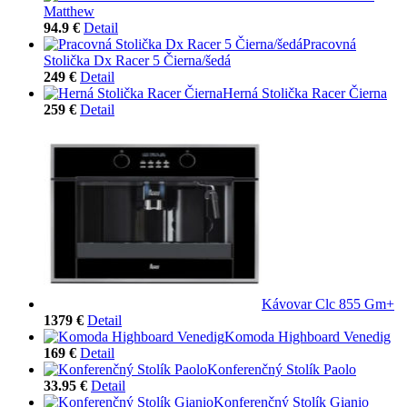
Matthew
94.9 €
Detail
Pracovná
Stolička Dx Racer 5 Čierna/šedá
249 €
Detail
Herná Stolička Racer Čierna
259 €
Detail
Kávovar Clc 855 Gm+
1379 €
Detail
Komoda Highboard Venedig
169 €
Detail
Konferenčný Stolík Paolo
33.95 €
Detail
Konferenčný Stolík Gianio