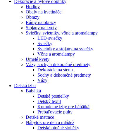
Dekorácie a bytové doplnky
Hodiny
Obaly na kvetináče
Obrazy
Rámy na obrazy
Stojany na kvety
Sviečky, svietniky, vône a aromalampy
LED-sviečky
Sviečky
Svietniky a stojany na sviečky
Vône a aromalampy
Umelé kvety
Vázy, sochy a dekoračné predmety
Dekorácie na stenu
Sochy a dekoračné predmety
Vázy
Detská izba
Bábätká
Detské postieľky
Detský textil
Kompletné izby pre bábätká
Prebaľovacie pulty
Detské matrace
Nábytok pre deti a mládež
Detské otočné stoličky