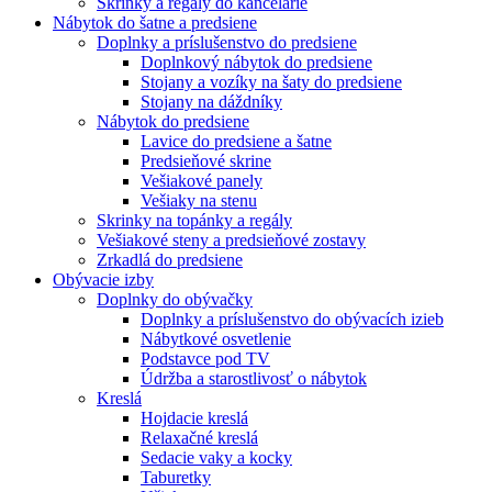
Skrinky a regály do kancelárie
Nábytok do šatne a predsiene
Doplnky a príslušenstvo do predsiene
Doplnkový nábytok do predsiene
Stojany a vozíky na šaty do predsiene
Stojany na dáždníky
Nábytok do predsiene
Lavice do predsiene a šatne
Predsieňové skrine
Vešiakové panely
Vešiaky na stenu
Skrinky na topánky a regály
Vešiakové steny a predsieňové zostavy
Zrkadlá do predsiene
Obývacie izby
Doplnky do obývačky
Doplnky a príslušenstvo do obývacích izieb
Nábytkové osvetlenie
Podstavce pod TV
Údržba a starostlivosť o nábytok
Kreslá
Hojdacie kreslá
Relaxačné kreslá
Sedacie vaky a kocky
Taburetky