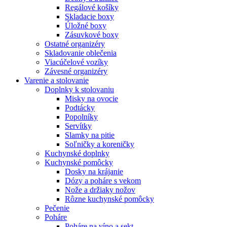
Regálové košíky
Skladacie boxy
Úložné boxy
Zásuvkové boxy
Ostatné organizéry
Skladovanie oblečenia
Viacúčelové vozíky
Závesné organizéry
Varenie a stolovanie
Doplnky k stolovaniu
Misky na ovocie
Podtácky
Popolníky
Servítky
Slamky na pitie
Soľničky a koreničky
Kuchynské doplnky
Kuchynské pomôcky
Dosky na krájanie
Dózy a poháre s vekom
Nože a držiaky nožov
Rôzne kuchynské pomôcky
Pečenie
Poháre
Poháre na víno a sekt