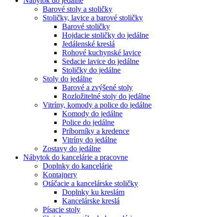
Nábytok do jedálne
Barové stoly a stoličky
Stoličky, lavice a barové stoličky
Barové stoličky
Hojdacie stoličky do jedálne
Jedálenské kreslá
Rohové kuchynské lavice
Sedacie lavice do jedálne
Stoličky do jedálne
Stoly do jedálne
Barové a zvýšené stoly
Rozložitelné stoly do jedálne
Vitríny, komody a police do jedálne
Komody do jedálne
Police do jedálne
Príborníky a kredence
Vitríny do jedálne
Zostavy do jedálne
Nábytok do kancelárie a pracovne
Doplnky do kancelárie
Kontajnery
Otáčacie a kancelárske stoličky
Doplnky ku kreslám
Kancelárske kreslá
Písacie stoly