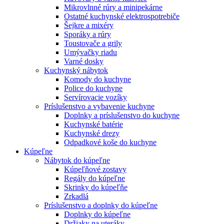
Mikrovlnné rúry a minipekárne
Ostatné kuchynské elektrospotrebiče
Šejkre a mixéry
Sporáky a rúry
Toustovače a grily
Umývačky riadu
Varné dosky
Kuchynský nábytok
Komody do kuchyne
Police do kuchyne
Servírovacie vozíky
Príslušenstvo a vybavenie kuchyne
Doplnky a príslušenstvo do kuchyne
Kuchynské batérie
Kuchynské drezy
Odpadkové koše do kuchyne
Kúpeľne
Nábytok do kúpeľne
Kúpeľňové zostavy
Regály do kúpeľne
Skrinky do kúpeľňe
Zrkadlá
Príslušenstvo a doplnky do kúpeľne
Doplnky do kúpeľne
Držiaky na uteráky