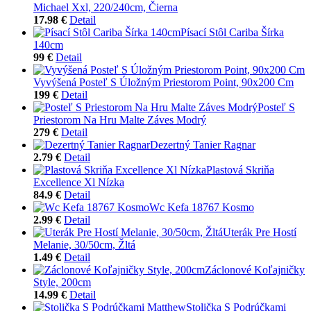
Michael Xxl, 220/240cm, Čierna
17.98 €
Detail
Písací Stôl Cariba Šírka
140cm
99 €
Detail
Vyvýšená Posteľ S Úložným Priestorom Point, 90x200 Cm
199 €
Detail
Posteľ S
Priestorom Na Hru Malte Záves Modrý
279 €
Detail
Dezertný Tanier Ragnar
2.79 €
Detail
Plastová Skriňa
Excellence Xl Nízka
84.9 €
Detail
Wc Kefa 18767 Kosmo
2.99 €
Detail
Uterák Pre Hostí
Melanie, 30/50cm, Žltá
1.49 €
Detail
Záclonové Koľajničky
Style, 200cm
14.99 €
Detail
Stolička S Podrúčkami