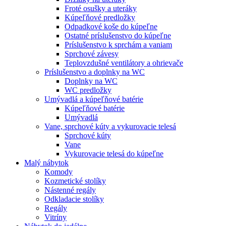
Froté osušky a uteráky
Kúpeľňové predložky
Odpadkové koše do kúpeľne
Ostatné príslušenstvo do kúpeľne
Príslušenstvo k sprchám a vaniam
Sprchové závesy
Teplovzdušné ventilátory a ohrievače
Príslušenstvo a doplnky na WC
Doplnky na WC
WC predložky
Umývadlá a kúpeľňové batérie
Kúpeľňové batérie
Umývadlá
Vane, sprchové kúty a vykurovacie telesá
Sprchové kúty
Vane
Vykurovacie telesá do kúpeľne
Malý nábytok
Komody
Kozmetické stolíky
Nástenné regály
Odkladacie stolíky
Regály
Vitríny