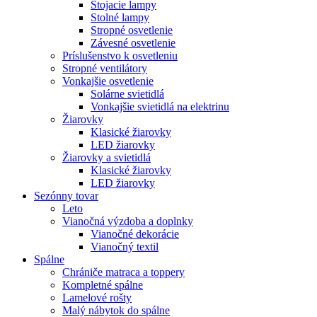
Stojacie lampy
Stolné lampy
Stropné osvetlenie
Závesné osvetlenie
Príslušenstvo k osvetleniu
Stropné ventilátory
Vonkajšie osvetlenie
Solárne svietidlá
Vonkajšie svietidlá na elektrinu
Žiarovky
Klasické žiarovky
LED žiarovky
Žiarovky a svietidlá
Klasické žiarovky
LED žiarovky
Sezónny tovar
Leto
Vianočná výzdoba a doplnky
Vianočné dekorácie
Vianočný textil
Spálne
Chrániče matraca a toppery
Kompletné spálne
Lamelové rošty
Malý nábytok do spálne