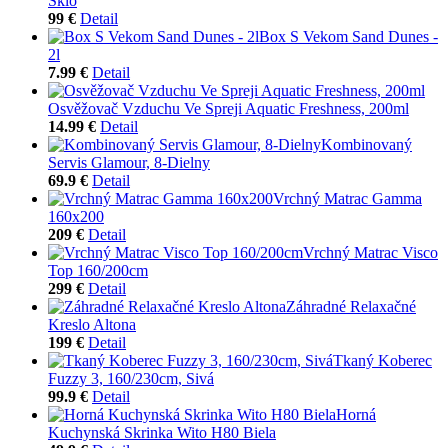
Sklo
99 €
Detail
Box S Vekom Sand Dunes -
2l
7.99 €
Detail
Osvěžovač Vzduchu Ve Spreji Aquatic Freshness, 200ml
14.99 €
Detail
Kombinovaný
Servis Glamour, 8-Dielny
69.9 €
Detail
Vrchný Matrac Gamma
160x200
209 €
Detail
Vrchný Matrac Visco
Top 160/200cm
299 €
Detail
Záhradné Relaxačné
Kreslo Altona
199 €
Detail
Tkaný Koberec
Fuzzy 3, 160/230cm, Sivá
99.9 €
Detail
Horná
Kuchynská Skrinka Wito H80 Biela