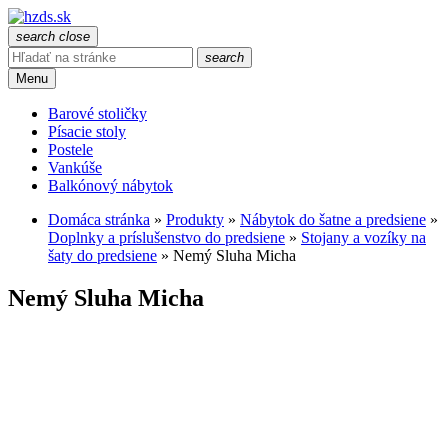
search
close
search
Menu
Barové stoličky
Písacie stoly
Postele
Vankúše
Balkónový nábytok
Domáca stránka
»
Produkty
»
Nábytok do šatne a predsiene
»
Doplnky a príslušenstvo do predsiene
»
Stojany a vozíky na
šaty do predsiene
»
Nemý Sluha Micha
Nemý Sluha Micha