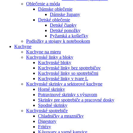
Oblečenie a móda
Dámske oblečenie
Dámske župany
Detské oblečenie
Detské čiapky
Detské ponožky
Pyžamká a košieľky
Podložky a stojany k notebookom
Kuchyne
Kuchyne na mieru
Kuchynské linky a bloky
Kuchynské bloky
Kuchynské linky bez spotrebičov
Kuchynské linky so spotrebičmi
Kuchynské linky v tvare L
Kuchynské skrinky a sektorové kuchyne
Horné skrinky
Potravinové skrinky s výsuvom
Skrinky pre spotrebiče a pracovné dosky
Spodné skrinky
Kuchynské spotrebiče
Chladničky a mrazničky
Digestory
Fritézy
Kávovary a varné kanvice