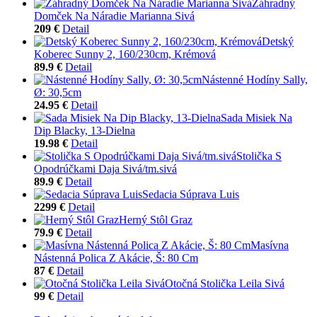
Záhradný
Domček Na Náradie Marianna Sivá
209 €
Detail
Detský
Koberec Sunny 2, 160/230cm, Krémová
89.9 €
Detail
Nástenné Hodíny Sally,
Ø: 30,5cm
24.95 €
Detail
Sada Misiek Na
Dip Blacky, 13-Dielna
19.98 €
Detail
Stolička S
Opodrúčkami Daja Sivá/tm.sivá
89.9 €
Detail
Sedacia Súprava Luis
2299 €
Detail
Herný Stôl Graz
79.9 €
Detail
Masívna
Nástenná Polica Z Akácie, Š: 80 Cm
87 €
Detail
Otočná Stolička Leila Sivá
99 €
Detail