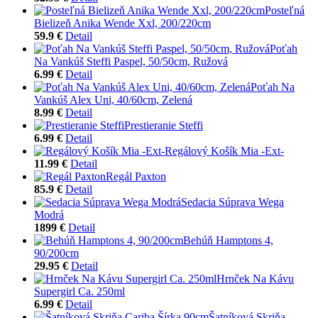
Posteľná
Bielizeň Anika Wende Xxl, 200/220cm
59.9 €
Detail
Poťah
Na Vankúš Steffi Paspel, 50/50cm, Ružová
6.99 €
Detail
Poťah Na
Vankúš Alex Uni, 40/60cm, Zelená
8.99 €
Detail
Prestieranie Steffi
6.99 €
Detail
Regálový Košík Mia -Ext-
11.99 €
Detail
Regál Paxton
85.9 €
Detail
Sedacia Súprava Wega
Modrá
1899 €
Detail
Behúň Hamptons 4,
90/200cm
29.95 €
Detail
Hrnček Na Kávu
Supergirl Ca. 250ml
6.99 €
Detail
Šatníková Skriňa