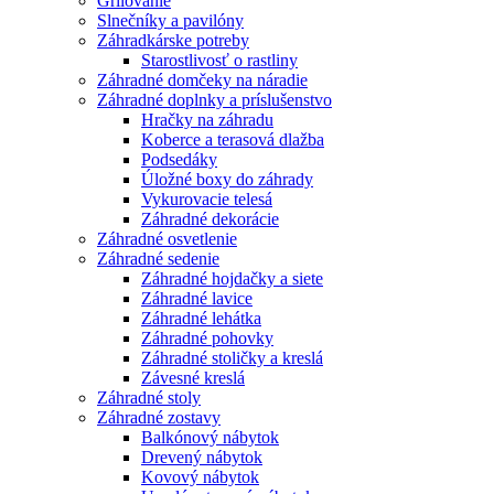
Grilovanie
Slnečníky a pavilóny
Záhradkárske potreby
Starostlivosť o rastliny
Záhradné domčeky na náradie
Záhradné doplnky a príslušenstvo
Hračky na záhradu
Koberce a terasová dlažba
Podsedáky
Úložné boxy do záhrady
Vykurovacie telesá
Záhradné dekorácie
Záhradné osvetlenie
Záhradné sedenie
Záhradné hojdačky a siete
Záhradné lavice
Záhradné lehátka
Záhradné pohovky
Záhradné stoličky a kreslá
Závesné kreslá
Záhradné stoly
Záhradné zostavy
Balkónový nábytok
Drevený nábytok
Kovový nábytok