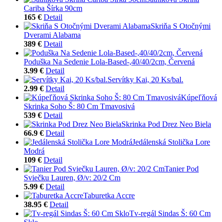
Cariba Šírka 90cm
165 €
Detail
Skriňa S Otočnými
Dverami Alabama
389 €
Detail
Poduška Na Sedenie Lola-Based-,40/40/2cm, Červená
3.99 €
Detail
Servítky Kai, 20 Ks/bal.
2.99 €
Detail
Kúpeľňová
Skrinka Soho Š: 80 Cm Tmavosivá
539 €
Detail
Skrinka Pod Drez Neo Biela
66.9 €
Detail
Jedálenská Stolička Lore
Modrá
109 €
Detail
Tanier Pod
Sviečku Lauren, Ø/v: 20/2 Cm
5.99 €
Detail
Taburetka Accre
38.95 €
Detail
Tv-regál Sindas Š: 60 Cm