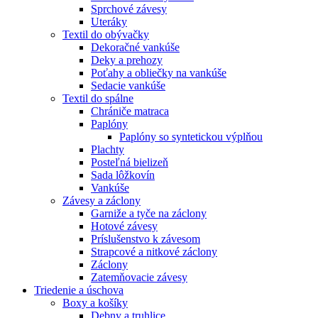
Sprchové závesy
Uteráky
Textil do obývačky
Dekoračné vankúše
Deky a prehozy
Poťahy a obliečky na vankúše
Sedacie vankúše
Textil do spálne
Chrániče matraca
Paplóny
Paplóny so syntetickou výplňou
Plachty
Posteľná bielizeň
Sada lôžkovín
Vankúše
Závesy a záclony
Garniže a tyče na záclony
Hotové závesy
Príslušenstvo k závesom
Strapcové a nitkové záclony
Záclony
Zatemňovacie závesy
Triedenie a úschova
Boxy a košíky
Debny a truhlice