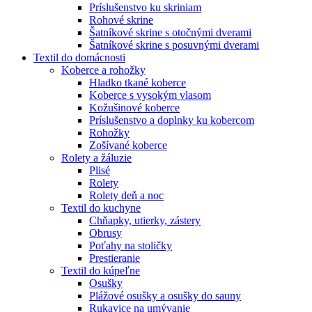
Príslušenstvo ku skriniam
Rohové skrine
Šatníkové skrine s otočnými dverami
Šatníkové skrine s posuvnými dverami
Textil do domácnosti
Koberce a rohožky
Hladko tkané koberce
Koberce s vysokým vlasom
Kožušinové koberce
Príslušenstvo a doplnky ku kobercom
Rohožky
Zošívané koberce
Rolety a žáluzie
Plisé
Rolety
Rolety deň a noc
Textil do kuchyne
Chňapky, utierky, zástery
Obrusy
Poťahy na stoličky
Prestieranie
Textil do kúpeľne
Osušky
Plážové osušky a osušky do sauny
Rukavice na umývanie