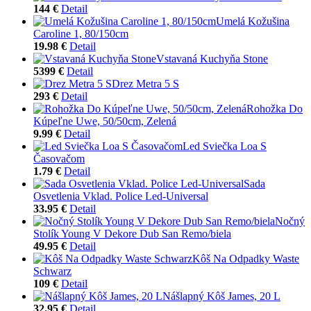
144 €
Detail
Umelá Kožušina
Caroline 1, 80/150cm
19.98 €
Detail
Vstavaná Kuchyňa Stone
5399 €
Detail
Drez Metra 5 S
293 €
Detail
Rohožka Do
Kúpeľne Uwe, 50/50cm, Zelená
9.99 €
Detail
Led Sviečka Loa S
Časovačom
1.79 €
Detail
Sada
Osvetlenia Vklad. Police Led-Universal
33.95 €
Detail
Nočný
Stolík Young V Dekore Dub San Remo/biela
49.95 €
Detail
Kôš Na Odpadky Waste
Schwarz
109 €
Detail
Nášlapný Kôš James, 20 L
32.95 €
Detail