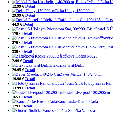
Mäkká Deka Ku
12.99 €
Detail
Deka Hainy, 150/200cm
29.99 €
Detail
Dets
44.9 €
Detail
Posteľ S Ú
179 €
Detail
Po
279 €
Detail
Pos
339 €
Detail
Zástrčková Kocka P0023
2.99 €
Detail
Elektrický Gril Dirk1
29.95 €
Detail
Záves Magda, 140/245 Cm
19.98 €
Detail
Hotový Záves Ram
13.99 €
Detail
Posteľ Liverpool 120x200cm
165 €
Detail
Kancelárske Kreslo Carla
129 €
Detail
Otočná Stolička Vanessa