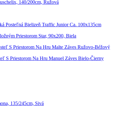
schelix, 140/200cm, Ružová
ká Posteľná Bielizeň Traffic Junior Ca. 100x135cm
ložným Priestorom Star, 90x200, Biela
steľ S Priestorom Na Hru Malte Záves Ružovo-Béžový
teľ S Priestorom Na Hru Manuel Záves Bielo-Čierny
ona, 135/245cm, Sivá