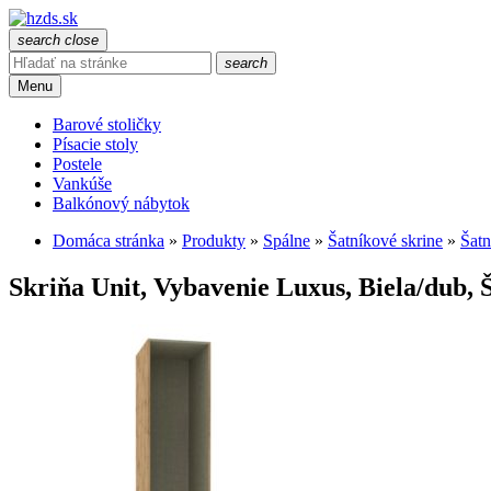
search
close
search
Menu
Barové stoličky
Písacie stoly
Postele
Vankúše
Balkónový nábytok
Domáca stránka
»
Produkty
»
Spálne
»
Šatníkové skrine
»
Šatn
Skriňa Unit, Vybavenie Luxus, Biela/dub, 