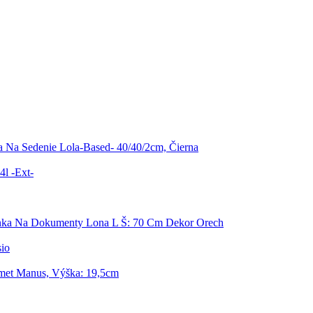
 Na Sedenie Lola-Based- 40/40/2cm, Čierna
4l -Ext-
nka Na Dokumenty Lona L Š: 70 Cm Dekor Orech
io
met Manus, Výška: 19,5cm