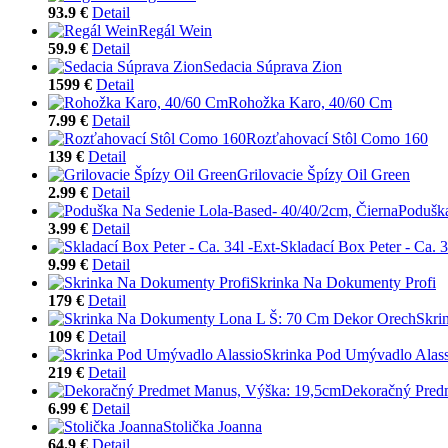
93.9 €
Detail
Regál Wein
59.9 €
Detail
Sedacia Súprava Zion
1599 €
Detail
Rohožka Karo, 40/60 Cm
7.99 €
Detail
Rozťahovací Stôl Como 160
139 €
Detail
Grilovacie Špízy Oil Green
2.99 €
Detail
Poduška
3.99 €
Detail
Skladací Box Peter - Ca. 3
9.99 €
Detail
Skrinka Na Dokumenty Profi
179 €
Detail
Skri
109 €
Detail
Skrinka Pod Umývadlo Alass
219 €
Detail
Dekoračný Pred
6.99 €
Detail
Stolička Joanna
64.9 €
Detail