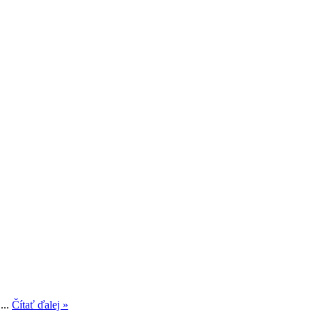
...
Čítať ďalej »