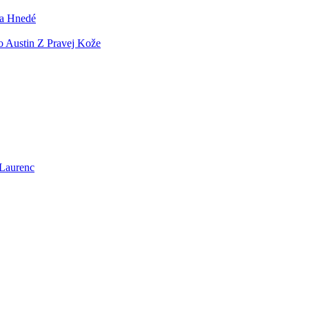
ra Hnedé
o Austin Z Pravej Kože
 Laurenc