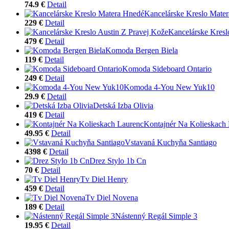
74.9 €
Detail
Kancelárske Kreslo Mate
229 €
Detail
Kancelárske Kresl
479 €
Detail
Komoda Bergen Biela
119 €
Detail
Komoda Sideboard Ontario
249 €
Detail
Komoda 4-You New Yuk10
29.9 €
Detail
Detská Izba Olivia
419 €
Detail
Kontajnér Na Kolieskach
49.95 €
Detail
Vstavaná Kuchyňa Santiago
4398 €
Detail
Drez Stylo 1b Cn
70 €
Detail
Tv Diel Henry
459 €
Detail
Tv Diel Novena
189 €
Detail
Nástenný Regál Simple 3
19.95 €
Detail