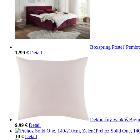
Boxspring Posteľ Pembr
1299 €
Detail
Dekoračný Vankúš Bigm
9.99 €
Detail
Prehoz Solid One, 14
10 €
Detail