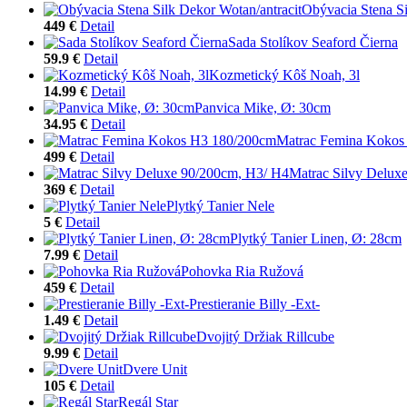
Obývacia Stena Si
449 €
Detail
Sada Stolíkov Seaford Čierna
59.9 €
Detail
Kozmetický Kôš Noah, 3l
14.99 €
Detail
Panvica Mike, Ø: 30cm
34.95 €
Detail
Matrac Femina Kokos
499 €
Detail
Matrac Silvy Delux
369 €
Detail
Plytký Tanier Nele
5 €
Detail
Plytký Tanier Linen, Ø: 28cm
7.99 €
Detail
Pohovka Ria Ružová
459 €
Detail
Prestieranie Billy -Ext-
1.49 €
Detail
Dvojitý Držiak Rillcube
9.99 €
Detail
Dvere Unit
105 €
Detail
Regál Star