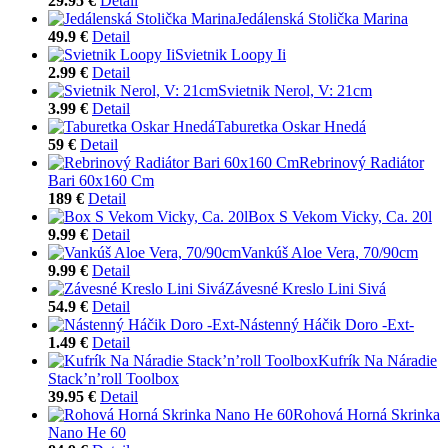
29.95 €
Detail
Jedálenská Stolička Marina
49.9 €
Detail
Svietnik Loopy Ii
2.99 €
Detail
Svietnik Nerol, V: 21cm
3.99 €
Detail
Taburetka Oskar Hnedá
59 €
Detail
Rebrinový Radiátor
Bari 60x160 Cm
189 €
Detail
Box S Vekom Vicky, Ca. 20l
9.99 €
Detail
Vankúš Aloe Vera, 70/90cm
9.99 €
Detail
Závesné Kreslo Lini Sivá
54.9 €
Detail
Nástenný Háčik Doro -Ext-
1.49 €
Detail
Kufrík Na Náradie
Stack’n’roll Toolbox
39.95 €
Detail
Rohová Horná Skrinka
Nano He 60