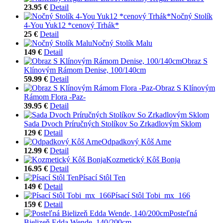
23.95 €
Detail
Nočný Stolík
4-You Yuk12 *cenový Trhák*
25 €
Detail
Nočný Stolík Malu
149 €
Detail
Obraz S
Klínovým Rámom Denise, 100/140cm
59.99 €
Detail
Obraz S Klínovým
Rámom Flora -Paz-
39.95 €
Detail
Sada Dvoch Príručných Stolíkov So Zrkadlovým Sklom
129 €
Detail
Odpadkový Kôš Arne
12.99 €
Detail
Kozmetický Kôš Bonja
16.95 €
Detail
Písací Stôl Ten
149 €
Detail
Písací Stôl Tobi_mx_166
159 €
Detail
Posteľná
Bielizeň Edda Wende, 140/200cm