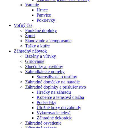
Varenie
Hrnce
Panvice
Pokrievky
Voľný čas
Funkčné doplnky
Šport
Stanovanie a kempovanie
Tašky a kufre
Záhradný nábytok
Bazény a vírivky
Grilovanie
Slnečníky a pavilóny
Záhradkárske potreby
Starostlivosť o rastliny
Záhradné domčeky na náradie
Záhradné doplnky a príslušenstvo
Hračky na záhradu
Koberce a terasová dlažba
Podsedáky
Úložné boxy do záhrady
Vykurovacie telesá
Záhradné dekorácie
Záhradné osvetlenie