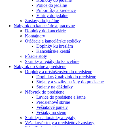
Komody do jedálne
Police do jedálne
Príborníky a kredence
Vitríny do jedálne
Zostavy do jedálne
Nábytok do kancelárie a pracovne
Doplnky do kancelárie
Kontajnery
Otáčacie a kancelárske stoličky
Doplnky ku kreslám
Kancelárske kreslá
Písacie stoly
Skrinky a regály do kancelárie
Nábytok do šatne a predsiene
Doplnky a príslušenstvo do predsiene
Doplnkový nábytok do predsiene
Stojany a vozíky na šaty do predsiene
Stojany na dáždníky
Nábytok do predsiene
Lavice do predsiene a šatne
Predsieňové skrine
Vešiakové panely
Vešiaky na stenu
Skrinky na topánky a regály
Vešiakové steny a predsieňové zostavy