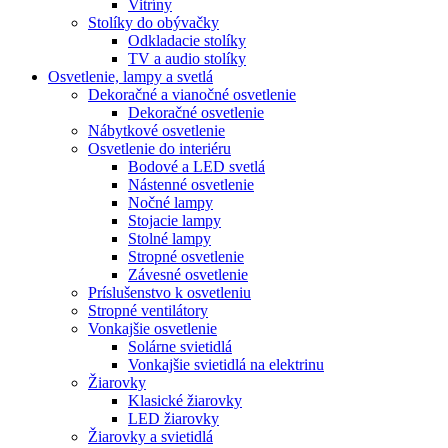
Vitríny
Stolíky do obývačky
Odkladacie stolíky
TV a audio stolíky
Osvetlenie, lampy a svetlá
Dekoračné a vianočné osvetlenie
Dekoračné osvetlenie
Nábytkové osvetlenie
Osvetlenie do interiéru
Bodové a LED svetlá
Nástenné osvetlenie
Nočné lampy
Stojacie lampy
Stolné lampy
Stropné osvetlenie
Závesné osvetlenie
Príslušenstvo k osvetleniu
Stropné ventilátory
Vonkajšie osvetlenie
Solárne svietidlá
Vonkajšie svietidlá na elektrinu
Žiarovky
Klasické žiarovky
LED žiarovky
Žiarovky a svietidlá