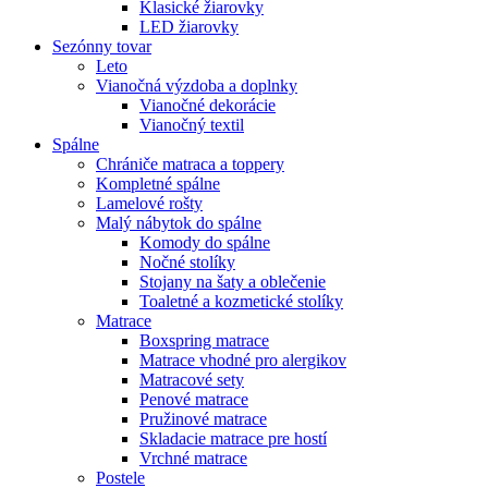
Klasické žiarovky
LED žiarovky
Sezónny tovar
Leto
Vianočná výzdoba a doplnky
Vianočné dekorácie
Vianočný textil
Spálne
Chrániče matraca a toppery
Kompletné spálne
Lamelové rošty
Malý nábytok do spálne
Komody do spálne
Nočné stolíky
Stojany na šaty a oblečenie
Toaletné a kozmetické stolíky
Matrace
Boxspring matrace
Matrace vhodné pro alergikov
Matracové sety
Penové matrace
Pružinové matrace
Skladacie matrace pre hostí
Vrchné matrace
Postele