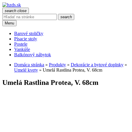
search
close
search
Menu
Barové stoličky
Písacie stoly
Postele
Vankúše
Balkónový nábytok
Domáca stránka
»
Produkty
»
Dekorácie a bytové doplnky
»
Umelé kvety
»
Umelá Rastlina Protea, V. 68cm
Umelá Rastlina Protea, V. 68cm