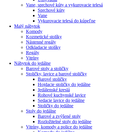
Vane, sprchové kúty a vykurovacie telesá
Sprchové kúty
Vane
Vykurovacie telesá do kúpeľne
Malý nábytok
Komody
Kozmetické stolíky
Nástenné regály
Odkladacie stolíky
Regály
Vitríny
Nábytok do jedálne
Barové stoly a stoličky
Stoličky, lavice a barové stoličky
Barové stoličky
Hojdacie stoličky do jedálne
Jedálenské kreslá
Rohové kuchynské lavice
Sedacie lavice do jedálne
Stoličky do jedálne
Stoly do jedálne
Barové a zvýšené stoly
Rozložitelné stoly do jedálne
Vitríny, komody a police do jedálne