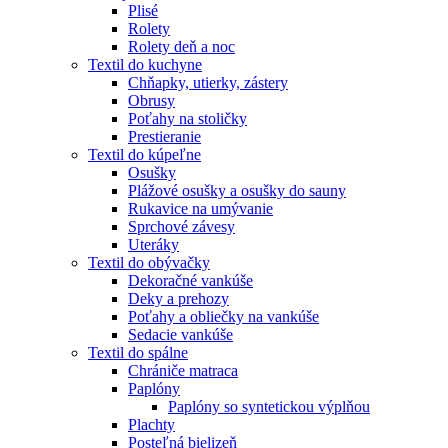
Plisé
Rolety
Rolety deň a noc
Textil do kuchyne
Chňapky, utierky, zástery
Obrusy
Poťahy na stoličky
Prestieranie
Textil do kúpeľne
Osušky
Plážové osušky a osušky do sauny
Rukavice na umývanie
Sprchové závesy
Uteráky
Textil do obývačky
Dekoračné vankúše
Deky a prehozy
Poťahy a obliečky na vankúše
Sedacie vankúše
Textil do spálne
Chrániče matraca
Paplóny
Paplóny so syntetickou výplňou
Plachty
Posteľná bielizeň