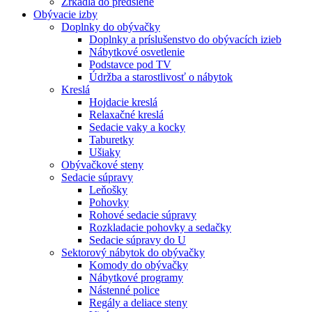
Zrkadlá do predsiene
Obývacie izby
Doplnky do obývačky
Doplnky a príslušenstvo do obývacích izieb
Nábytkové osvetlenie
Podstavce pod TV
Údržba a starostlivosť o nábytok
Kreslá
Hojdacie kreslá
Relaxačné kreslá
Sedacie vaky a kocky
Taburetky
Ušiaky
Obývačkové steny
Sedacie súpravy
Leňošky
Pohovky
Rohové sedacie súpravy
Rozkladacie pohovky a sedačky
Sedacie súpravy do U
Sektorový nábytok do obývačky
Komody do obývačky
Nábytkové programy
Nástenné police
Regály a deliace steny