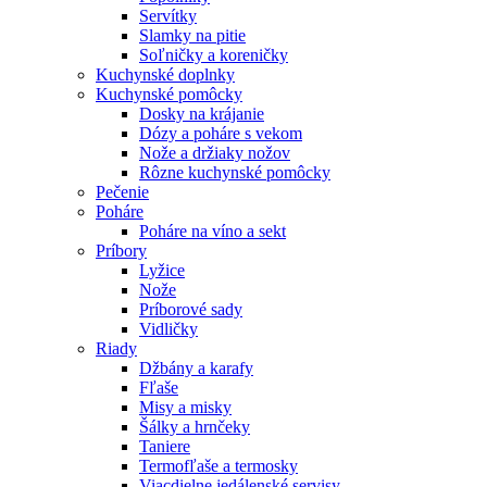
Servítky
Slamky na pitie
Soľničky a koreničky
Kuchynské doplnky
Kuchynské pomôcky
Dosky na krájanie
Dózy a poháre s vekom
Nože a držiaky nožov
Rôzne kuchynské pomôcky
Pečenie
Poháre
Poháre na víno a sekt
Príbory
Lyžice
Nože
Príborové sady
Vidličky
Riady
Džbány a karafy
Fľaše
Misy a misky
Šálky a hrnčeky
Taniere
Termofľaše a termosky
Viacdielne jedálenské servisy