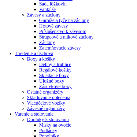
Sada lôžkovín
Vankúše
Závesy a záclony
Garniže a tyče na záclony
Hotové závesy
Príslušenstvo k závesom
Strapcové a nitkové záclony
Záclony
Zatemňovacie závesy
Triedenie a úschova
Boxy a košíky
Debny a truhlice
Regálové košíky
Skladacie boxy
Úložné boxy
Zásuvkové boxy
Ostatné organizéry
Skladovanie oblečenia
Viacúčelové vozíky
Závesné organizéry
Varenie a stolovanie
Doplnky k stolovaniu
Misky na ovocie
Podtácky
Popolníky