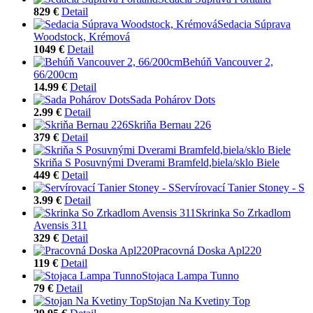
829 €
Detail
Sedacia Súprava
Woodstock, Krémová
1049 €
Detail
Behúň Vancouver 2,
66/200cm
14.99 €
Detail
Sada Pohárov Dots
2.99 €
Detail
Skriňa Bernau 226
379 €
Detail
Skriňa S Posuvnými Dverami Bramfeld,biela/sklo Biele
449 €
Detail
Servírovací Tanier Stoney - S
3.99 €
Detail
Skrinka So Zrkadlom
Avensis 311
329 €
Detail
Pracovná Doska Apl220
119 €
Detail
Stojaca Lampa Tunno
79 €
Detail
Stojan Na Kvetiny Top