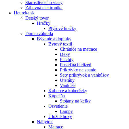
Starostlivosť o vlasy
Zábavná elektronika
Heureka.sk
Detský tovar
Hračky
Plyšové hračky
Dom a záhrada
Bývanie a doplnky
Bytový textil
Chrániče na matrace
Deky
Plachty
Posteľná bielizeň
Prikrývky na spanie
Sety prikrývok a vankúšov
Uteráky
Vankúše
Koberce a koberčeky
Kúpeľňa
Stojany na kefky
Osvetlenie
Lampy
Úložné boxy
Nábytok
Matrace