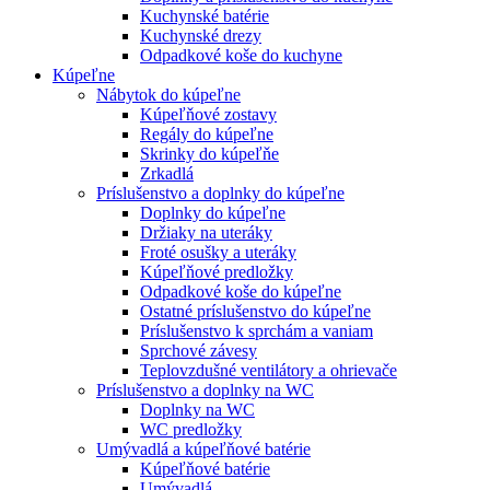
Kuchynské batérie
Kuchynské drezy
Odpadkové koše do kuchyne
Kúpeľne
Nábytok do kúpeľne
Kúpeľňové zostavy
Regály do kúpeľne
Skrinky do kúpeľňe
Zrkadlá
Príslušenstvo a doplnky do kúpeľne
Doplnky do kúpeľne
Držiaky na uteráky
Froté osušky a uteráky
Kúpeľňové predložky
Odpadkové koše do kúpeľne
Ostatné príslušenstvo do kúpeľne
Príslušenstvo k sprchám a vaniam
Sprchové závesy
Teplovzdušné ventilátory a ohrievače
Príslušenstvo a doplnky na WC
Doplnky na WC
WC predložky
Umývadlá a kúpeľňové batérie
Kúpeľňové batérie
Umývadlá