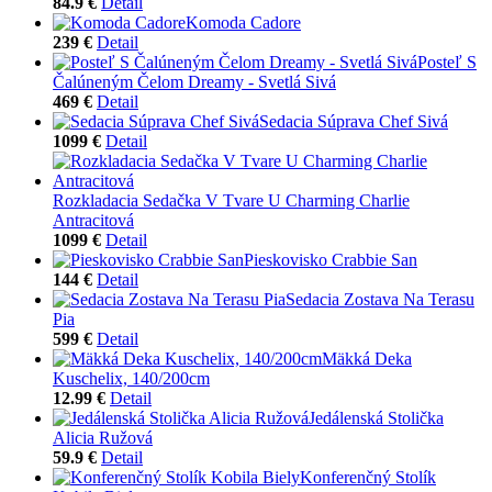
84.9 €
Detail
Komoda Cadore
239 €
Detail
Posteľ S
Čalúneným Čelom Dreamy - Svetlá Sivá
469 €
Detail
Sedacia Súprava Chef Sivá
1099 €
Detail
Rozkladacia Sedačka V Tvare U Charming Charlie
Antracitová
1099 €
Detail
Pieskovisko Crabbie San
144 €
Detail
Sedacia Zostava Na Terasu
Pia
599 €
Detail
Mäkká Deka
Kuschelix, 140/200cm
12.99 €
Detail
Jedálenská Stolička
Alicia Ružová
59.9 €
Detail
Konferenčný Stolík