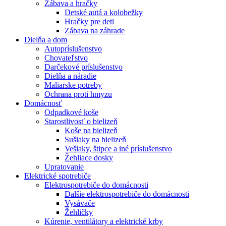
Zábava a hračky
Detské autá a kolobežky
Hračky pre deti
Zábava na záhrade
Dielňa a dom
Autopríslušenstvo
Chovateľstvo
Darčekové príslušenstvo
Dielňa a náradie
Maliarske potreby
Ochrana proti hmyzu
Domácnosť
Odpadkové koše
Starostlivosť o bielizeň
Koše na bielizeň
Sušiaky na bielizeň
Vešiaky, štipce a iné príslušenstvo
Žehliace dosky
Upratovanie
Elektrické spotrebiče
Elektrospotrebiče do domácnosti
Dalšie elektrospotrebiče do domácnosti
Vysávače
Žehličky
Kúrenie, ventilátory a elektrické krby