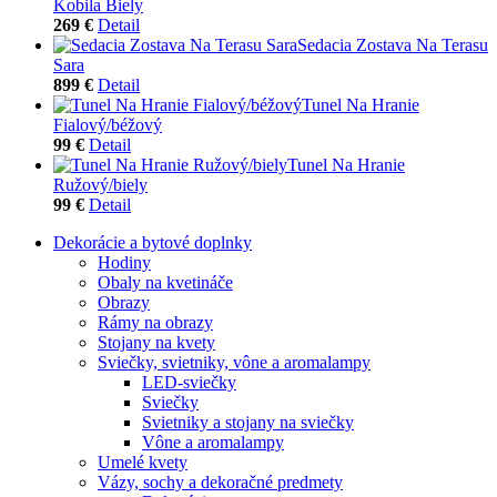
Kobila Biely
269 €
Detail
Sedacia Zostava Na Terasu
Sara
899 €
Detail
Tunel Na Hranie
Fialový/béžový
99 €
Detail
Tunel Na Hranie
Ružový/biely
99 €
Detail
Dekorácie a bytové doplnky
Hodiny
Obaly na kvetináče
Obrazy
Rámy na obrazy
Stojany na kvety
Sviečky, svietniky, vône a aromalampy
LED-sviečky
Sviečky
Svietniky a stojany na sviečky
Vône a aromalampy
Umelé kvety
Vázy, sochy a dekoračné predmety