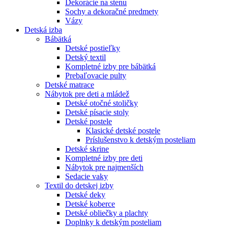
Dekorácie na stenu
Sochy a dekoračné predmety
Vázy
Detská izba
Bábätká
Detské postieľky
Detský textil
Kompletné izby pre bábätká
Prebaľovacie pulty
Detské matrace
Nábytok pre deti a mládež
Detské otočné stoličky
Detské písacie stoly
Detské postele
Klasické detské postele
Príslušenstvo k detským posteliam
Detské skrine
Kompletné izby pre deti
Nábytok pre najmenších
Sedacie vaky
Textil do detskej izby
Detské deky
Detské koberce
Detské obliečky a plachty
Doplnky k detským posteliam