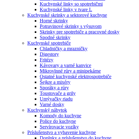
Kuchynské linky so spotrebičmi
Kuchynské linky v tvare L
Kuchynské skrinky a sektorové kuchyne
Horné skrinky
Potravinové skrinky s výsuvom
Skrinky pre spotrebiče a pracovné dosky
Spodné skrinky
Kuchynské spotrebiče
Chladničky a mrazničky
Digestory
Fritézy
Kávovary a varné kanvice
Mikrovlnné rúry a minipekárne
Ostatné kuchynské elektrospotrebiče
Šejkre a mixéry
Sporáky a rúry
Toustovače a grily
Umývačky riadu
Varné dosky
Kuchynský nábytok
Komody do kuchyne
Police do kuchyne
Servírovacie vozíky
Príslušenstvo a vybavenie kuchyne
Doplnky a príslušenstvo do kuchyne