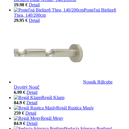
19.98 €
Detail
Posteľná Bielizeň
Thea, 140/200cm
29.95 €
Detail
Nosník Rillcube
Dvojitý Nosič
6.99 €
Detail
Regál Klapp
84.9 €
Detail
Regál Rustica Masív
259 €
Detail
Regál Megy
84.9 €
Detail
Sedacia Súprava Portland