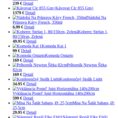
239 €
Detail
Kávovar Clc 855 Gm+
1379 €
Detail
Nádobá Na
Prípravu Kávy French, 350ml
6.99 €
Detail
Koberec Stefan 1,
80/150cm, Zelená
49.95 €
Detail
Komoda Kai 1
99 €
Detail
Komoda Ontario
169 €
Detail
Príborník Newton Šírka
82cm
169 €
Detail
Konferenčný Stolík Light
34.95 €
Detail
Vyklápacia Posteľ Juist Horizontálna 140x200cm
599 €
Detail
Misa Na Šalát Sahara, Ø:
25,5cm
29.95 €
Detail
Nástenný Regál Elke Elr01