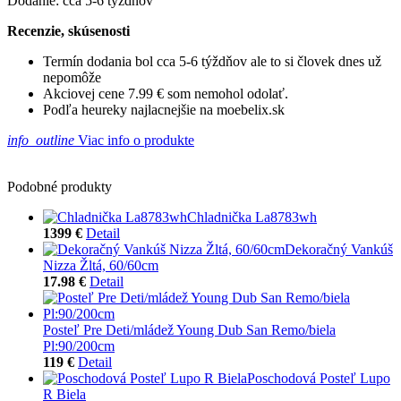
Dodanie: cca 5-6 týždňov
Recenzie, skúsenosti
Termín dodania bol cca 5-6 týždňov ale to si človek dnes už
nepomôže
Akciovej cene 7.99 € som nemohol odolať.
Podľa heureky najlacnejšie na moebelix.sk
info_outline
Viac info o produkte
Podobné produkty
Chladnička La8783wh
1399 €
Detail
Dekoračný Vankúš
Nizza Žltá, 60/60cm
17.98 €
Detail
Posteľ Pre Deti/mládež Young Dub San Remo/biela
Pl:90/200cm
119 €
Detail
Poschodová Posteľ Lupo
R Biela