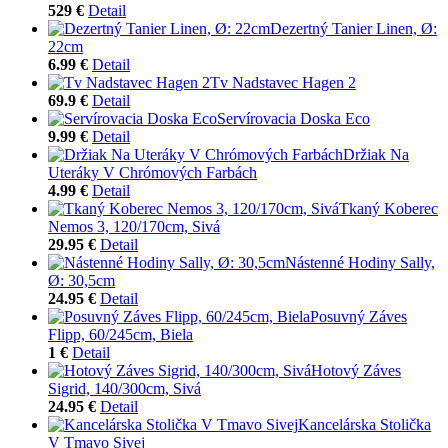
529 €
Detail
Dezertný Tanier Linen, Ø:
22cm
6.99 €
Detail
Tv Nadstavec Hagen 2
69.9 €
Detail
Servírovacia Doska Eco
9.99 €
Detail
Držiak Na
Uteráky V Chrómových Farbách
4.99 €
Detail
Tkaný Koberec
Nemos 3, 120/170cm, Sivá
29.95 €
Detail
Nástenné Hodiny Sally,
Ø: 30,5cm
24.95 €
Detail
Posuvný Záves
Flipp, 60/245cm, Biela
1 €
Detail
Hotový Záves
Sigrid, 140/300cm, Sivá
24.95 €
Detail
Kancelárska Stolička
V Tmavo Sivej