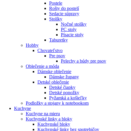
Postele
Rošty do postelí
Sedacie súpravy
Stolíky
Nočné stolíky
PC stoly
Písacie stoly
Taburetky
Hobby
Chovateľstvo
Pre psov
Pelechy a búdy pre psov
Oblečenie a móda
Dámske oblečenie
Dámske župany
Detské oblečenie
Detské čiapky
Detské ponožky
Pyžamká a košieľky
Podložky a stojany k notebookom
Kuchyne
Kuchyne na mieru
Kuchynské linky a bloky
Kuchynské bloky
Kuchynské linky bez spotrebičov