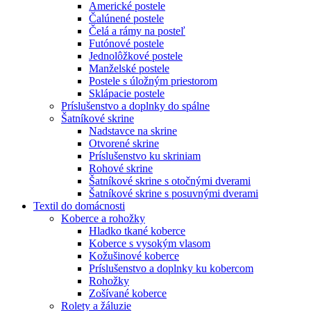
Americké postele
Čalúnené postele
Čelá a rámy na posteľ
Futónové postele
Jednolôžkové postele
Manželské postele
Postele s úložným priestorom
Sklápacie postele
Príslušenstvo a doplnky do spálne
Šatníkové skrine
Nadstavce na skrine
Otvorené skrine
Príslušenstvo ku skriniam
Rohové skrine
Šatníkové skrine s otočnými dverami
Šatníkové skrine s posuvnými dverami
Textil do domácnosti
Koberce a rohožky
Hladko tkané koberce
Koberce s vysokým vlasom
Kožušinové koberce
Príslušenstvo a doplnky ku kobercom
Rohožky
Zošívané koberce
Rolety a žáluzie