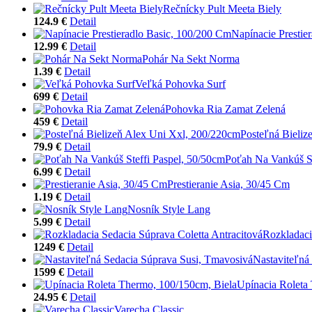
Rečnícky Pult Meeta Biely
124.9 €
Detail
Napínacie Prestie
12.99 €
Detail
Pohár Na Sekt Norma
1.39 €
Detail
Veľká Pohovka Surf
699 €
Detail
Pohovka Ria Zamat Zelená
459 €
Detail
Posteľná Bieliz
79.9 €
Detail
Poťah Na Vankúš St
6.99 €
Detail
Prestieranie Asia, 30/45 Cm
1.19 €
Detail
Nosník Style Lang
5.99 €
Detail
Rozkladaci
1249 €
Detail
Nastaviteľná
1599 €
Detail
Upínacia Roleta
24.95 €
Detail
Varecha Classic