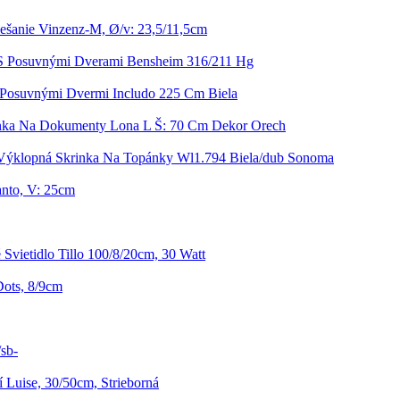
ešanie Vinzenz-M, Ø/v: 23,5/11,5cm
 S Posuvnými Dverami Bensheim 316/211 Hg
 Posuvnými Dvermi Includo 225 Cm Biela
nka Na Dokumenty Lona L Š: 70 Cm Dekor Orech
Výklopná Skrinka Na Topánky Wl1.794 Biela/dub Sonoma
nto, V: 25cm
 Svietidlo Tillo 100/8/20cm, 30 Watt
Dots, 8/9cm
sb-
í Luise, 30/50cm, Strieborná