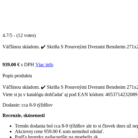
4.7/5 - (12 votes)
Väčšinou skladom. ✔️ Skriňa S Posuvnými Dverami Bensheim 271x230c
939.00 €
s DPH
Viac info
Popis produktu
Väčšinou skladom. ✔️ Skriňa S Posuvnými Dverami Bensheim 271x230c
Viete si ju v katalógu dohľadať aj pod EAN kódom: 4053714232089
Dodanie: cca 8-9 týždňov
Recenzie, skúsenosti
Termín dodania bol cca 8-9 týždňov ale to si človek dnes už 
Akciovej cene 959.00 € som nemohol odolať.
Podľa heureky najlacnejšie na moebelix.sk