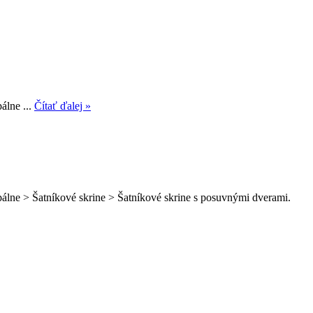
álne ...
Čítať ďalej »
álne > Šatníkové skrine > Šatníkové skrine s posuvnými dverami.