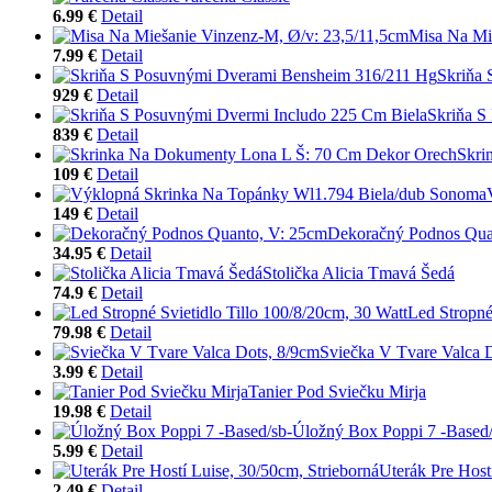
6.99 €
Detail
Misa Na Mi
7.99 €
Detail
Skriňa
929 €
Detail
Skriňa S
839 €
Detail
Skri
109 €
Detail
149 €
Detail
Dekoračný Podnos Qua
34.95 €
Detail
Stolička Alicia Tmavá Šedá
74.9 €
Detail
Led Stropné
79.98 €
Detail
Sviečka V Tvare Valca 
3.99 €
Detail
Tanier Pod Sviečku Mirja
19.98 €
Detail
Úložný Box Poppi 7 -Based/
5.99 €
Detail
Uterák Pre Host
2.49 €
Detail