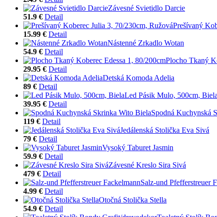
Závesné Svietidlo Darcie
51.9 €
Detail
Prešívaný Kob
15.99 €
Detail
Nástenné Zrkadlo Wotan
54.9 €
Detail
Plocho Tkaný K
29.95 €
Detail
Detská Komoda Adelia
89 €
Detail
Led Pásik Mulo, 500cm, Biel
39.95 €
Detail
Spodná Kuchynská Sk
119 €
Detail
Jedálenská Stolička Eva Sivá
79 €
Detail
Vysoký Taburet Jasmin
59.9 €
Detail
Závesné Kreslo Sira Sivá
479 €
Detail
Salz-und Pfefferstreuer
4.99 €
Detail
Otočná Stolička Stella
54.9 €
Detail