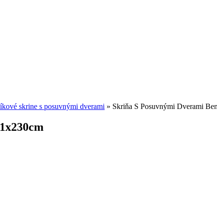
íkové skrine s posuvnými dverami
»
Skriňa S Posuvnými Dverami Be
71x230cm