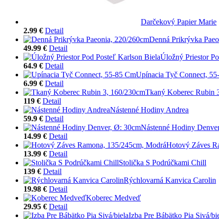
Darčekový Papier Marie
2.99 €
Detail
Denná Prikrývka Paeo
49.99 €
Detail
Úložný Priestor Po
64.9 €
Detail
Upínacia Tyč Connect, 5
6.99 €
Detail
Tkaný Koberec Rubin 
119 €
Detail
Nástenné Hodiny Andrea
59.9 €
Detail
Nástenné Hodiny Denver
14.99 €
Detail
Hotový Záves R
13.99 €
Detail
Stolička S Podrúčkami Chill
139 €
Detail
Rýchlovarná Kanvica Carolin
19.98 €
Detail
Koberec Medveď
29.95 €
Detail
Izba Pre Bábätko Pia Sivá/bi