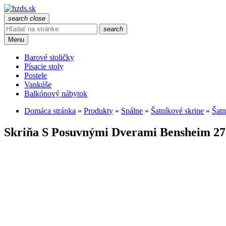
search
close
search
Menu
Barové stoličky
Písacie stoly
Postele
Vankúše
Balkónový nábytok
Domáca stránka
»
Produkty
»
Spálne
»
Šatníkové skrine
»
Šatn
Skriňa S Posuvnými Dverami Bensheim 2