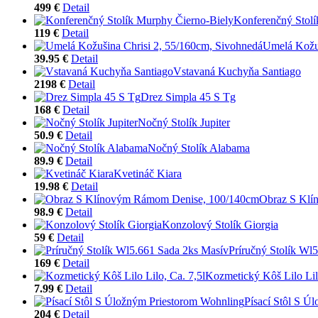
499 €
Detail
Konferenčný Stolí
119 €
Detail
Umelá Kožuš
39.95 €
Detail
Vstavaná Kuchyňa Santiago
2198 €
Detail
Drez Simpla 45 S Tg
168 €
Detail
Nočný Stolík Jupiter
50.9 €
Detail
Nočný Stolík Alabama
89.9 €
Detail
Kvetináč Kiara
19.98 €
Detail
Obraz S Klí
98.9 €
Detail
Konzolový Stolík Giorgia
59 €
Detail
Príručný Stolík Wl
169 €
Detail
Kozmetický Kôš Lilo Lilo
7.99 €
Detail
Písací Stôl S Ú
204 €
Detail