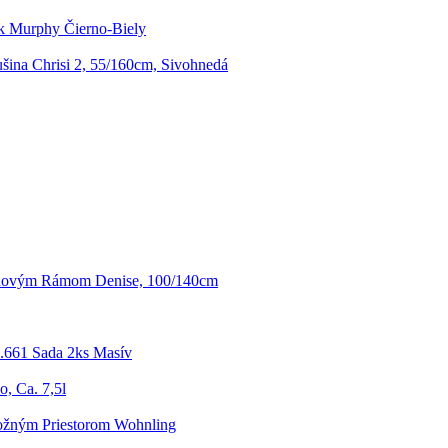
k Murphy Čierno-Biely
ina Chrisi 2, 55/160cm, Sivohnedá
novým Rámom Denise, 100/140cm
5.661 Sada 2ks Masív
, Ca. 7,5l
ložným Priestorom Wohnling