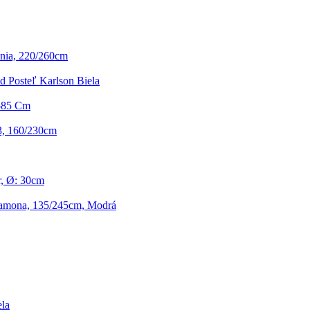
nia, 220/260cm
d Posteľ Karlson Biela
5-85 Cm
3, 160/230cm
, Ø: 30cm
amona, 135/245cm, Modrá
ela