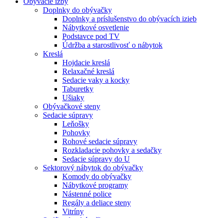
Obývacie izby
Doplnky do obývačky
Doplnky a príslušenstvo do obývacích izieb
Nábytkové osvetlenie
Podstavce pod TV
Údržba a starostlivosť o nábytok
Kreslá
Hojdacie kreslá
Relaxačné kreslá
Sedacie vaky a kocky
Taburetky
Ušiaky
Obývačkové steny
Sedacie súpravy
Leňošky
Pohovky
Rohové sedacie súpravy
Rozkladacie pohovky a sedačky
Sedacie súpravy do U
Sektorový nábytok do obývačky
Komody do obývačky
Nábytkové programy
Nástenné police
Regály a deliace steny
Vitríny