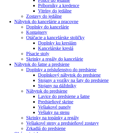
Police do jedálne
Príborníky a kredence
Vitríny do jedálne
Zostavy do jedálne
Nábytok do kancelárie a pracovne
Doplnky do kancelárie
Kontajnery
Otáčacie a kancelárske stoličky
Doplnky ku kreslám
Kancelárske kreslá
Písacie stoly
Skrinky a regály do kancelárie
Nábytok do šatne a predsiene
Doplnky a príslušenstvo do predsiene
Doplnkový nábytok do predsiene
Stojany a vozíky na šaty do predsiene
Stojany na dáždníky
Nábytok do predsiene
Lavice do predsiene a šatne
Predsieňové skrine
Vešiakové panely
Vešiaky na stenu
Skrinky na topánky a regály
Vešiakové steny a predsieňové zostavy
Zrkadlá do predsiene