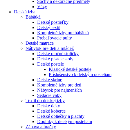
Sochy a dekoračné predmety
Vázy
Detská izba
Bábätká
Detské postieľky
Detský textil
Kompletné izby pre bábätká
Prebaľovacie pulty
Detské matrace
Nábytok pre deti a mládež
Detské otočné stoličky
Detské písacie stoly
Detské postele
Klasické detské postele
Príslušenstvo k detským posteliam
Detské skrine
Kompletné izby pre deti
Nábytok pre najmenších
Sedacie vaky
Textil do detskej izby
Detské deky
Detské koberce
Detské obliečky a plachty
Doplnky k detským posteliam
Zábava a hračky