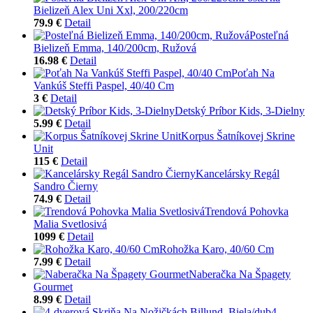
Bielizeň Alex Uni Xxl, 200/220cm
79.9 €
Detail
Posteľná
Bielizeň Emma, 140/200cm, Ružová
16.98 €
Detail
Poťah Na
Vankúš Steffi Paspel, 40/40 Cm
3 €
Detail
Detský Príbor Kids, 3-Dielny
5.99 €
Detail
Korpus Šatníkovej Skrine
Unit
115 €
Detail
Kancelársky Regál
Sandro Čierny
74.9 €
Detail
Trendová Pohovka
Malia Svetlosivá
1099 €
Detail
Rohožka Karo, 40/60 Cm
7.99 €
Detail
Naberačka Na Špagety
Gourmet
8.99 €
Detail
4-