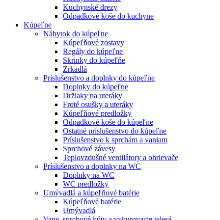
Kuchynské drezy
Odpadkové koše do kuchyne
Kúpeľne
Nábytok do kúpeľne
Kúpeľňové zostavy
Regály do kúpeľne
Skrinky do kúpeľňe
Zrkadlá
Príslušenstvo a doplnky do kúpeľne
Doplnky do kúpeľne
Držiaky na uteráky
Froté osušky a uteráky
Kúpeľňové predložky
Odpadkové koše do kúpeľne
Ostatné príslušenstvo do kúpeľne
Príslušenstvo k sprchám a vaniam
Sprchové závesy
Teplovzdušné ventilátory a ohrievače
Príslušenstvo a doplnky na WC
Doplnky na WC
WC predložky
Umývadlá a kúpeľňové batérie
Kúpeľňové batérie
Umývadlá
Vane, sprchové kúty a vykurovacie telesá