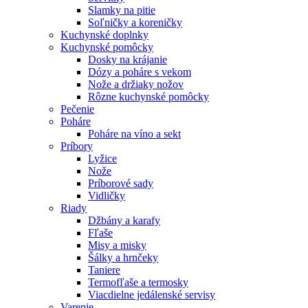
Slamky na pitie
Soľničky a koreničky
Kuchynské doplnky
Kuchynské pomôcky
Dosky na krájanie
Dózy a poháre s vekom
Nože a držiaky nožov
Rôzne kuchynské pomôcky
Pečenie
Poháre
Poháre na víno a sekt
Príbory
Lyžice
Nože
Príborové sady
Vidličky
Riady
Džbány a karafy
Fľaše
Misy a misky
Šálky a hrnčeky
Taniere
Termofľaše a termosky
Viacdielne jedálenské servisy
Varenie