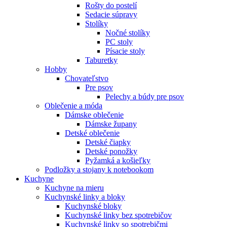
Rošty do postelí
Sedacie súpravy
Stolíky
Nočné stolíky
PC stoly
Písacie stoly
Taburetky
Hobby
Chovateľstvo
Pre psov
Pelechy a búdy pre psov
Oblečenie a móda
Dámske oblečenie
Dámske župany
Detské oblečenie
Detské čiapky
Detské ponožky
Pyžamká a košieľky
Podložky a stojany k notebookom
Kuchyne
Kuchyne na mieru
Kuchynské linky a bloky
Kuchynské bloky
Kuchynské linky bez spotrebičov
Kuchynské linky so spotrebičmi