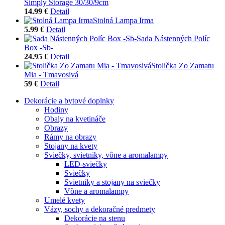
Simply Storage 30/30/9cm
14.99 €
Detail
Stolná Lampa Irma
5.99 €
Detail
Sada Nástenných Políc
Box -Sb-
24.95 €
Detail
Stolička Zo Zamatu
Mia - Tmavosivá
59 €
Detail
Dekorácie a bytové doplnky
Hodiny
Obaly na kvetináče
Obrazy
Rámy na obrazy
Stojany na kvety
Sviečky, svietniky, vône a aromalampy
LED-sviečky
Sviečky
Svietniky a stojany na sviečky
Vône a aromalampy
Umelé kvety
Vázy, sochy a dekoračné predmety
Dekorácie na stenu