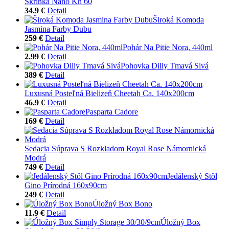
Skrinka Nano Kh 60
34.9 €
Detail
Široká Komoda
Jasmina Farby Dubu
259 €
Detail
Pohár Na Pitie Nora, 440ml
2.99 €
Detail
Pohovka Dilly Tmavá Sivá
389 €
Detail
Luxusná Posteľná Bielizeň Cheetah Ca. 140x200cm
46.9 €
Detail
Pasparta Cadore
169 €
Detail
Sedacia Súprava S Rozkladom Royal Rose Námornická
Modrá
749 €
Detail
Jedálenský Stôl
Gino Prírodná 160x90cm
249 €
Detail
Úložný Box Bono
11.9 €
Detail
Úložný Box