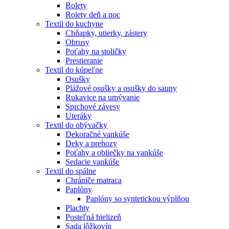
Rolety
Rolety deň a noc
Textil do kuchyne
Chňapky, utierky, zástery
Obrusy
Poťahy na stoličky
Prestieranie
Textil do kúpeľne
Osušky
Plážové osušky a osušky do sauny
Rukavice na umývanie
Sprchové závesy
Uteráky
Textil do obývačky
Dekoračné vankúše
Deky a prehozy
Poťahy a obliečky na vankúše
Sedacie vankúše
Textil do spálne
Chrániče matraca
Paplóny
Paplóny so syntetickou výplňou
Plachty
Posteľná bielizeň
Sada lôžkovín