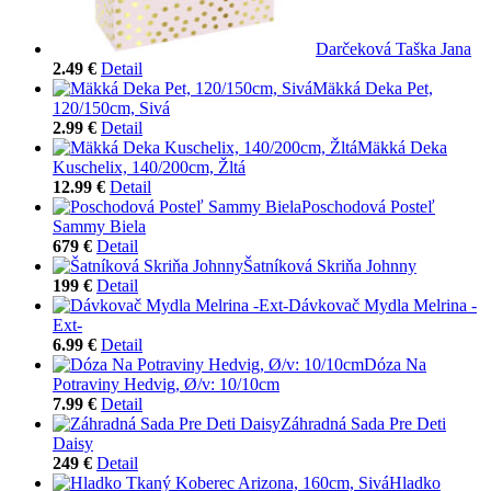
Darčeková Taška Jana
2.49 €
Detail
Mäkká Deka Pet,
120/150cm, Sivá
2.99 €
Detail
Mäkká Deka
Kuschelix, 140/200cm, Žltá
12.99 €
Detail
Poschodová Posteľ
Sammy Biela
679 €
Detail
Šatníková Skriňa Johnny
199 €
Detail
Dávkovač Mydla Melrina -
Ext-
6.99 €
Detail
Dóza Na
Potraviny Hedvig, Ø/v: 10/10cm
7.99 €
Detail
Záhradná Sada Pre Deti
Daisy
249 €
Detail
Hladko