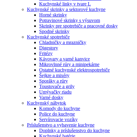
Kuchynské linky v tvare L
Kuchynské skrinky a sektorové kuchyne
Horné skrinky
Potravinové skrinky s výsuvom
Skrinky pre spotrebiče a pracovné dosky
Spodné skrinky
Kuchynské spotrebiče
Chladničky a mrazničky
Digestory
Fritézy
Kávovary a varné kanvice
Mikrovlnné rúry a minipekárne
Ostatné kuchynské elektrospotrebiče
Šejkre a mixéry
Sporáky a rúry
Toustovače a grily
Umývačky riadu
Varné dosky
Kuchynský nábytok
Komody do kuchyne
Police do kuchyne
Servírovacie vozíky
Príslušenstvo a vybavenie kuchyne
Doplnky a príslušenstvo do kuchyne
Kuchynské batérie