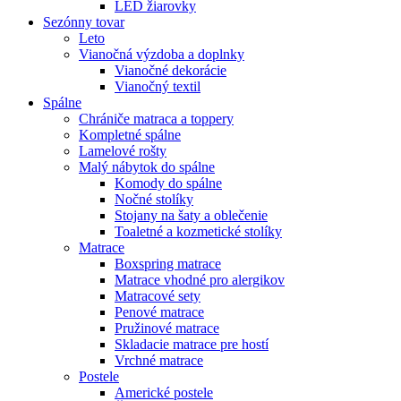
LED žiarovky
Sezónny tovar
Leto
Vianočná výzdoba a doplnky
Vianočné dekorácie
Vianočný textil
Spálne
Chrániče matraca a toppery
Kompletné spálne
Lamelové rošty
Malý nábytok do spálne
Komody do spálne
Nočné stolíky
Stojany na šaty a oblečenie
Toaletné a kozmetické stolíky
Matrace
Boxspring matrace
Matrace vhodné pro alergikov
Matracové sety
Penové matrace
Pružinové matrace
Skladacie matrace pre hostí
Vrchné matrace
Postele
Americké postele