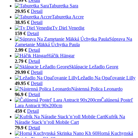
6.99 €
Detail
Taburetka Sara
29.95 €
Detail
Taburetka Accre
38.95 €
Detail
Tv Diel Venedig
159 €
Detail
Súprava Na
Zametanie Mäkká Úchytka Paula
2.99 €
Detail
Háčik Hängar
2.79 €
Detail
Sklápacie Ležadlo Georg
29.99 €
Detail
Ležadlo Na Opaľovanie Lilly
49.95 €
Detail
Nástenná Polica Leonardo
96.9 €
Detail
Čalúnená Posteľ
Lara Antracit 90x200cm
459 €
Detail
Kufrík Na
Náradie Stack’n’roll Mobile Cart
79.9 €
Detail
Horná Kuchynská