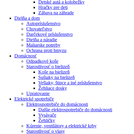
Detské autá a kolobežky
Hračky pre deti
Zábava na záhrade
Dielňa a dom
Autopríslušenstvo
Chovateľstvo
Darčekové príslušenstvo
Dielňa a náradie
Maliarske potreby
Ochrana proti hmyzu
Domácnosť
Odpadkové koše
Starostlivosť o bielizeň
Koše na bielizeň
Sušiaky na bielizeň
Vešiaky, štipce a iné príslušenstvo
Žehliace dosky
Upratovanie
Elektrické spotrebiče
Elektrospotrebiče do domácnosti
Dalšie elektrospotrebiče do domácnosti
Vysávače
Žehličky
Kúrenie, ventilátory a elektrické krby
Starostlivosť o vlasy