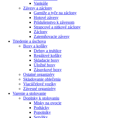
Vankúše
Závesy a záclony
Garniže a tyče na záclony
Hotové závesy
Príslušenstvo k závesom
Strapcové a nitkové záclony
Záclony
Zatemňovacie závesy
Triedenie a úschova
Boxy a košíky
Debny a truhlice
Regálové košíky
Skladacie boxy
Úložné boxy
Zásuvkové boxy
Ostatné organizéry
Skladovanie oblečenia
Viacúčelové vozíky
Závesné organizéry
Varenie a stolovanie
Doplnky k stolovaniu
Misky na ovocie
Podtácky
Popolníky
Servítky