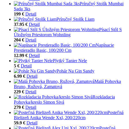
Príručný Stolík Mumbai
Sada 3ks
199 €
Detail
Príručný Stolík Liam
37.95 €
Detail
Písací Stôl S
Úložným Priestorom Wohnling
204 €
Detail
Napínacie
Prestieradlo Basic, 100/200 Cm
12.99 €
Detail
Plytký Tanier Nele
5 €
Detail
Pohár Na Gin Sandy
6.99 €
Detail
Malá Pohovka
Bruno, Ružová, Zamatová
229 €
Detail
Rozkladacia
Pohovka/kreslo Simon Sivá
279 €
Detail
Posteľná
Bielizeň Anika Wende Xxl, 200/220cm
59.9 €
Detail
Posteľná