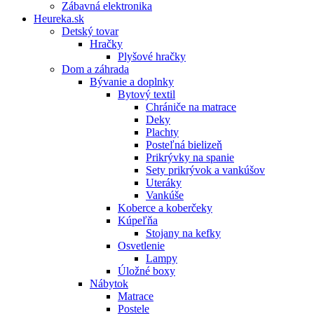
Zábavná elektronika
Heureka.sk
Detský tovar
Hračky
Plyšové hračky
Dom a záhrada
Bývanie a doplnky
Bytový textil
Chrániče na matrace
Deky
Plachty
Posteľná bielizeň
Prikrývky na spanie
Sety prikrývok a vankúšov
Uteráky
Vankúše
Koberce a koberčeky
Kúpeľňa
Stojany na kefky
Osvetlenie
Lampy
Úložné boxy
Nábytok
Matrace
Postele