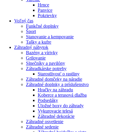
Hrnce
Panvice
Pokrievky
Voľný čas
Funkčné doplnky
Šport
Stanovanie a kempovanie
Tašky a kufre
Záhradný nábytok
Bazény a vírivky
Grilovanie
Slnečníky a pavilóny
Záhradkárske potreby
Starostlivosť o rastliny
Záhradné domčeky na náradie
Záhradné doplnky a príslušenstvo
Hračky na záhradu
Koberce a terasová dlažba
Podsedáky
Úložné boxy do záhrady
Vykurovacie telesá
Záhradné dekorácie
Záhradné osvetlenie
Záhradné sedenie