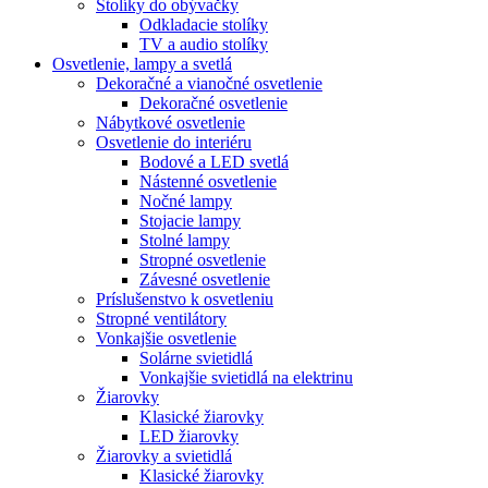
Stolíky do obývačky
Odkladacie stolíky
TV a audio stolíky
Osvetlenie, lampy a svetlá
Dekoračné a vianočné osvetlenie
Dekoračné osvetlenie
Nábytkové osvetlenie
Osvetlenie do interiéru
Bodové a LED svetlá
Nástenné osvetlenie
Nočné lampy
Stojacie lampy
Stolné lampy
Stropné osvetlenie
Závesné osvetlenie
Príslušenstvo k osvetleniu
Stropné ventilátory
Vonkajšie osvetlenie
Solárne svietidlá
Vonkajšie svietidlá na elektrinu
Žiarovky
Klasické žiarovky
LED žiarovky
Žiarovky a svietidlá
Klasické žiarovky