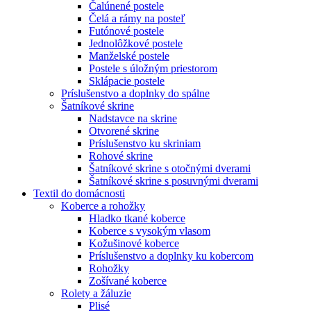
Čalúnené postele
Čelá a rámy na posteľ
Futónové postele
Jednolôžkové postele
Manželské postele
Postele s úložným priestorom
Sklápacie postele
Príslušenstvo a doplnky do spálne
Šatníkové skrine
Nadstavce na skrine
Otvorené skrine
Príslušenstvo ku skriniam
Rohové skrine
Šatníkové skrine s otočnými dverami
Šatníkové skrine s posuvnými dverami
Textil do domácnosti
Koberce a rohožky
Hladko tkané koberce
Koberce s vysokým vlasom
Kožušinové koberce
Príslušenstvo a doplnky ku kobercom
Rohožky
Zošívané koberce
Rolety a žáluzie
Plisé