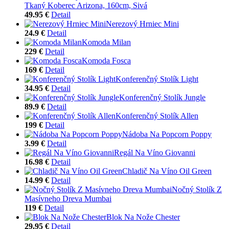
Tkaný Koberec Arizona, 160cm, Sivá
49.95 €
Detail
Nerezový Hrniec Mini
24.9 €
Detail
Komoda Milan
229 €
Detail
Komoda Fosca
169 €
Detail
Konferenčný Stolík Light
34.95 €
Detail
Konferenčný Stolík Jungle
89.9 €
Detail
Konferenčný Stolík Allen
199 €
Detail
Nádoba Na Popcorn Poppy
3.99 €
Detail
Regál Na Víno Giovanni
16.98 €
Detail
Chladič Na Víno Oil Green
14.99 €
Detail
Nočný Stolík Z
Masívneho Dreva Mumbai
119 €
Detail
Blok Na Nože Chester
29.95 €
Detail