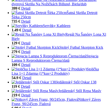
dverová Skriňa Na Nožičkách Billund, Biela/dub
399 €
Detail
Šatná Skriňa Detroit
Šírka 250cm
735 €
Detail
Servítky Kathleen
1.49 €
Detail
Regál Na Šanóny Lona Xl
Biely
129 €
Detail
Stolný Futbal Skorpion Kick
279 €
Detail
Stojacia
Lampa S Reproduktorom Čierna/zlatá
109 €
Detail
Stolička
Lisa 1+1 Zdarma (1*kus=2 Produkty)
54.9 €
Detail
Jedálenský Stôl Oskar 138
119 €
Detail
Jedálenský Stôl Repa Masív
219 €
Detail
Nitkový Záves
Franz, 90/245cm, Fialová