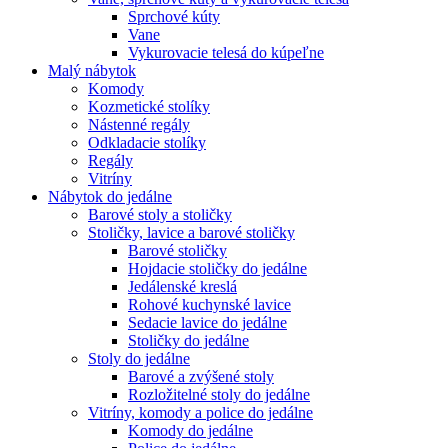
Sprchové kúty
Vane
Vykurovacie telesá do kúpeľne
Malý nábytok
Komody
Kozmetické stolíky
Nástenné regály
Odkladacie stolíky
Regály
Vitríny
Nábytok do jedálne
Barové stoly a stoličky
Stoličky, lavice a barové stoličky
Barové stoličky
Hojdacie stoličky do jedálne
Jedálenské kreslá
Rohové kuchynské lavice
Sedacie lavice do jedálne
Stoličky do jedálne
Stoly do jedálne
Barové a zvýšené stoly
Rozložitelné stoly do jedálne
Vitríny, komody a police do jedálne
Komody do jedálne