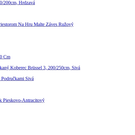
0/200cm, Hrdzavá
riestorom Na Hru Malte Záves Ružový
90 Cm
kaný Koberec Brüssel 3, 200/250cm, Sivá
S Područkami Sivá
k Pieskovo-Antracitový