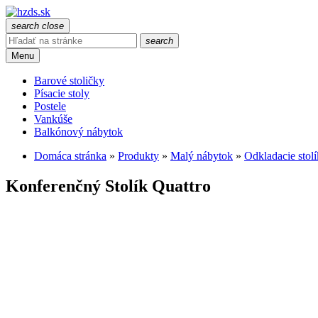
search
close
search
Menu
Barové stoličky
Písacie stoly
Postele
Vankúše
Balkónový nábytok
Domáca stránka
»
Produkty
»
Malý nábytok
»
Odkladacie stol
Konferenčný Stolík Quattro