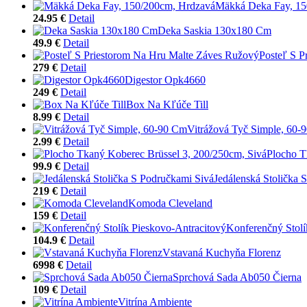
Mäkká Deka Fay, 15
24.95 €
Detail
Deka Saskia 130x180 Cm
49.9 €
Detail
Posteľ S P
279 €
Detail
Digestor Opk4660
249 €
Detail
Box Na Kľúče Till
8.99 €
Detail
Vitrážová Tyč Simple, 60-
2.99 €
Detail
Plocho T
99.9 €
Detail
Jedálenská Stolička 
219 €
Detail
Komoda Cleveland
159 €
Detail
Konferenčný Stolí
104.9 €
Detail
Vstavaná Kuchyňa Florenz
6998 €
Detail
Sprchová Sada Ab050 Čierna
109 €
Detail
Vitrína Ambiente