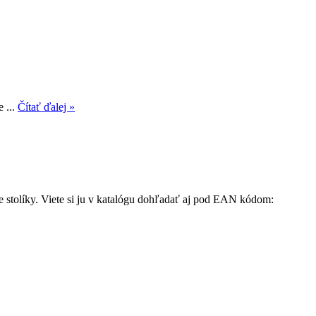
 ...
Čítať ďalej »
e stolíky. Viete si ju v katalógu dohľadať aj pod EAN kódom: