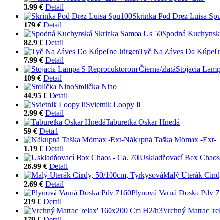
3.99 €
Detail
Skrinka Pod Drez Luisa Sp
179 €
Detail
Spodná Kuchynsk
82.9 €
Detail
Tyč Na Záves Do Kúpeľn
7.99 €
Detail
Stojacia Lamp
109 €
Detail
Stolička Nino
44.95 €
Detail
Svietnik Loopy Ii
2.99 €
Detail
Taburetka Oskar Hnedá
59 €
Detail
Nákupná Taška Mömax -Ext-
1.19 €
Detail
Uskladňovací Box Chaos 
26.99 €
Detail
Malý Uterák Cind
2.69 €
Detail
Plynová Varná Doska Pdv 
219 €
Detail
Vrchný Matrac 'r
179 €
Detail