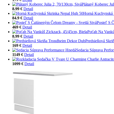
Plátaný Koberec Jul
8.99 €
Detail
Horná Kuchynská 
84.9 €
Detail
Posteľ S 
469 €
Detail
Poťah Na Vankúš
8.99 €
Detail
Predsieňová Skr
169 €
Detail
Sedacia Súprava Perf
1149 €
Detail
1099 €
Detail