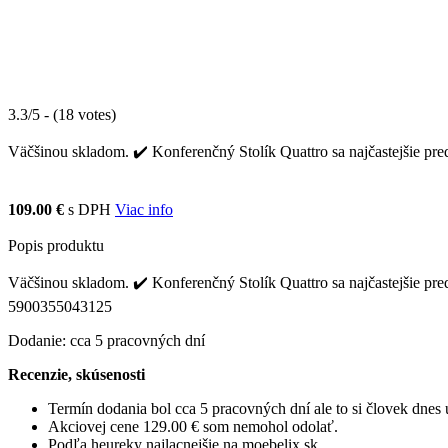
3.3/5 - (18 votes)
Väčšinou skladom. ✔️ Konferenčný Stolík Quattro sa najčastejšie pre
109.00 €
s DPH
Viac info
Popis produktu
Väčšinou skladom. ✔️ Konferenčný Stolík Quattro sa najčastejšie pre
5900355043125
Dodanie: cca 5 pracovných dní
Recenzie, skúsenosti
Termín dodania bol cca 5 pracovných dní ale to si človek dne
Akciovej cene 129.00 € som nemohol odolať.
Podľa heureky najlacnejšie na moebelix.sk