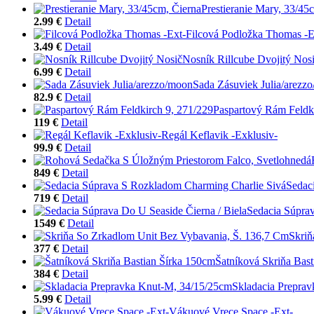
Prestieranie Mary, 33/45
2.99 €
Detail
Filcová Podložka Thomas -E
3.49 €
Detail
Nosník Rillcube Dvojitý Nos
6.99 €
Detail
Sada Zásuviek Julia/arezz
82.9 €
Detail
Paspartový Rám Feldki
119 €
Detail
Regál Keflavik -Exklusiv-
99.9 €
Detail
849 €
Detail
Sedac
719 €
Detail
Sedacia Súprav
1549 €
Detail
Skriň
377 €
Detail
Šatníková Skriňa Bas
384 €
Detail
Skladacia Prepra
5.99 €
Detail
Vákuové Vrece Space -Ext-