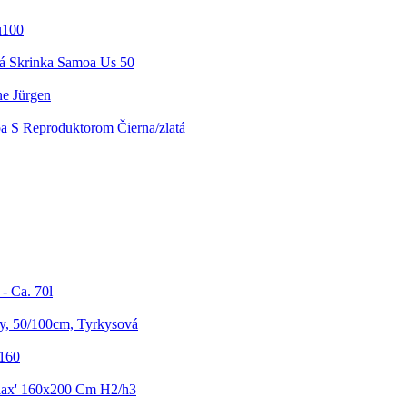
u100
á Skrinka Samoa Us 50
e Jürgen
a S Reproduktorom Čierna/zlatá
- Ca. 70l
y, 50/100cm, Tyrkysová
7160
elax' 160x200 Cm H2/h3