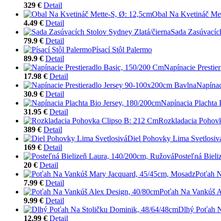
329 €
Detail
Obal Na Kvetináč Met
4.49 €
Detail
Sada Zasúvacích
79.9 €
Detail
Písací Stôl Palermo
89.9 €
Detail
Napínacie Prestie
17.98 €
Detail
Napínac
30.9 €
Detail
Napínacia Plachta 
31.95 €
Detail
Rozkladacia Pohov
389 €
Detail
Diel Pohovky Lima Svetlosiv
169 €
Detail
Posteľná Biel
20 €
Detail
Poťah N
7.99 €
Detail
Poťah Na Vankúš A
9.99 €
Detail
Dlhý Poťah N
12.99 €
Detail