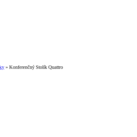
íky
»
Konferenčný Stolík Quattro