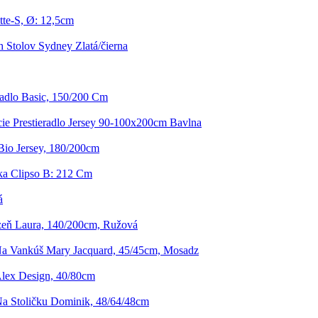
te-S, Ø: 12,5cm
 Stolov Sydney Zlatá/čierna
radlo Basic, 150/200 Cm
ie Prestieradlo Jersey 90-100x200cm Bavlna
Bio Jersey, 180/200cm
ka Clipso B: 212 Cm
á
izeň Laura, 140/200cm, Ružová
a Vankúš Mary Jacquard, 45/45cm, Mosadz
lex Design, 40/80cm
a Stoličku Dominik, 48/64/48cm