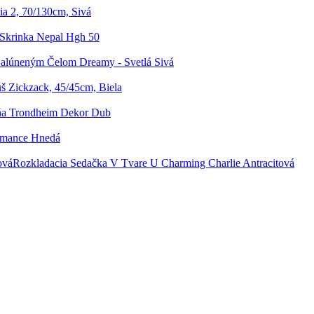
ia 2, 70/130cm, Sivá
Skrinka Nepal Hgh 50
Čalúneným Čelom Dreamy - Svetlá Sivá
 Zickzack, 45/45cm, Biela
iňa Trondheim Dekor Dub
ormance Hnedá
Rozkladacia Sedačka V Tvare U Charming Charlie Antracitová