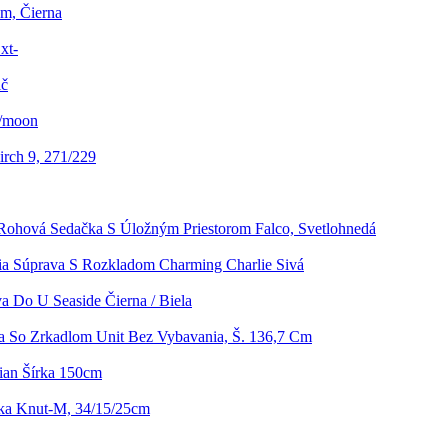
cm, Čierna
xt-
ič
o/moon
rch 9, 271/229
Rohová Sedačka S Úložným Priestorom Falco, Svetlohnedá
ia Súprava S Rozkladom Charming Charlie Sivá
a Do U Seaside Čierna / Biela
a So Zrkadlom Unit Bez Vybavania, Š. 136,7 Cm
tian Šírka 150cm
vka Knut-M, 34/15/25cm