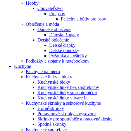
Hobby
Chovateľstvo
Pre psov
Pelechy a búdy pre psov
Oblečenie a móda
Dámske oblečenie
Dámske župany
Detské oblečenie
Detské čiapky
Detské ponožky
Pyžamká a košieľky
Podložky a stojany k notebookom
Kuchyne
Kuchyne na mieru
Kuchynské linky a bloky
Kuchynské bloky
Kuchynské linky bez spotrebičov
Kuchynské linky so spotrebičmi
Kuchynské linky v tvare L
Kuchynské skrinky a sektorové kuchyne
Horné skrinky
Potravinové skrinky s výsuvom
Skrinky pre spotrebiče a pracovné dosky
Spodné skrinky
Kuchynské spotrebiče