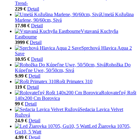
Trend-
229 €
Detail
Umelá Kožušina
Marlene, 90/60cm, Sivá
17.98 €
Detail
Vstavaná Kuchyňa
Eastbourne
3999 €
Detail
Sprchová Hlavica Aqua 2
Save
10.95 €
Detail
Rohožka Do
Kúpeľne Uwe, 50/50cm, Sivá
9.99 €
Detail
Rošt Primatex 310
119 €
Detail
Rolovateľný Rošt
140x200 Cm Borovica
99 €
Detail
Sedacia Lavica Velvet
Ružová
24.9 €
Detail
Led Žiarovka 10705,
Gu10, 5 Watt
4.99 €
Detail