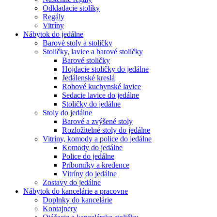
Odkladacie stolíky
Regály
Vitríny
Nábytok do jedálne
Barové stoly a stoličky
Stoličky, lavice a barové stoličky
Barové stoličky
Hojdacie stoličky do jedálne
Jedálenské kreslá
Rohové kuchynské lavice
Sedacie lavice do jedálne
Stoličky do jedálne
Stoly do jedálne
Barové a zvýšené stoly
Rozložitelné stoly do jedálne
Vitríny, komody a police do jedálne
Komody do jedálne
Police do jedálne
Príborníky a kredence
Vitríny do jedálne
Zostavy do jedálne
Nábytok do kancelárie a pracovne
Doplnky do kancelárie
Kontajnery