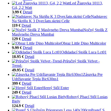
Led Žiarovka 10113,
G4, 2,2 Watt
3.99 €
Detail
Nadstavec
Na Skriňu K 3 Dver.šatn.skrini Celle
119 €
Detail
Nočný Stolík Z
Masívneho Dreva Mumbai
129 €
Detail
Obraz Little Dino Multicolor
9.99 €
Detail
Odkladací Stolík Luca Lct01
18.95 €
Detail
Príručný Stolík Velvet -
Trend-
49.95 €
Detail
Zásuvka Pre
Udržiavanie Tepla Bic630ns1
399 €
Detail
Herný Stôl Enter
249 €
Detail
Rohový Písací Stôl Lusias
Biely
124.9 €
Detail
Posteľ S