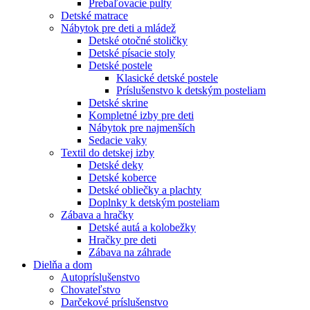
Prebaľovacie pulty
Detské matrace
Nábytok pre deti a mládež
Detské otočné stoličky
Detské písacie stoly
Detské postele
Klasické detské postele
Príslušenstvo k detským posteliam
Detské skrine
Kompletné izby pre deti
Nábytok pre najmenších
Sedacie vaky
Textil do detskej izby
Detské deky
Detské koberce
Detské obliečky a plachty
Doplnky k detským posteliam
Zábava a hračky
Detské autá a kolobežky
Hračky pre deti
Zábava na záhrade
Dielňa a dom
Autopríslušenstvo
Chovateľstvo
Darčekové príslušenstvo