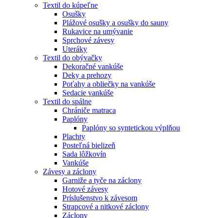
Textil do kúpeľne
Osušky
Plážové osušky a osušky do sauny
Rukavice na umývanie
Sprchové závesy
Uteráky
Textil do obývačky
Dekoračné vankúše
Deky a prehozy
Poťahy a obliečky na vankúše
Sedacie vankúše
Textil do spálne
Chrániče matraca
Paplóny
Paplóny so syntetickou výplňou
Plachty
Posteľná bielizeň
Sada lôžkovín
Vankúše
Závesy a záclony
Garniže a tyče na záclony
Hotové závesy
Príslušenstvo k závesom
Strapcové a nitkové záclony
Záclony