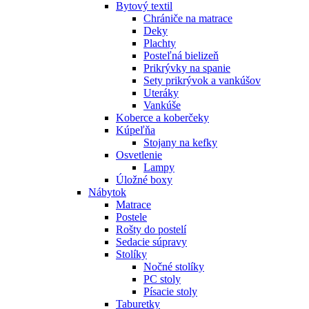
Bytový textil
Chrániče na matrace
Deky
Plachty
Posteľná bielizeň
Prikrývky na spanie
Sety prikrývok a vankúšov
Uteráky
Vankúše
Koberce a koberčeky
Kúpeľňa
Stojany na kefky
Osvetlenie
Lampy
Úložné boxy
Nábytok
Matrace
Postele
Rošty do postelí
Sedacie súpravy
Stolíky
Nočné stolíky
PC stoly
Písacie stoly
Taburetky