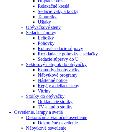
Hojdacie kreslá
Relaxačné kreslá
Sedacie vaky a kocky
Taburetky
Ušiaky
Obývačkové steny
Sedacie súpravy
Leňošky
Pohovky
Rohové sedacie súpravy
Rozkladacie pohovky a sedačky
Sedacie súpravy do U
Sektorový nábytok do obývačky
Komody do obývačky
Nábytkové programy
Nástenné police
Regály a deliace steny
Vitríny
Stolíky do obývačky
Odkladacie stolíky
TV a audio stolíky
Osvetlenie, lampy a svetlá
Dekoračné a vianočné osvetlenie
Dekoračné osvetlenie
Nábytkové osvetlenie