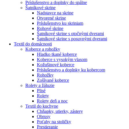
Príslušenstvo a doplnky do spálne
Šatníkové skrine
Nadstavce na skrine
Otvorené skrine
Príslušenstvo ku skriniam
Rohové skrine
Šatníkové skrine s otočnými dverami
Šatníkové skrine s posuvnými dverami
Textil do domácnosti
Koberce a rohožky
Hladko tkané koberce
Koberce s vysokým vlasom
Kožušinové koberce
Príslušenstvo a doplnky ku kobercom
Rohožky
Zošívané koberce
Rolety a žáluzie
Plisé
Rolety
Rolety deň a noc
Textil do kuchyne
Chňapky, utierky, zástery
Obrusy
Poťahy na stoličky
Prestieranie