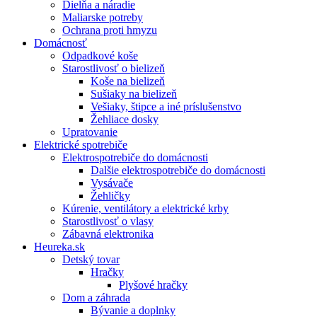
Dielňa a náradie
Maliarske potreby
Ochrana proti hmyzu
Domácnosť
Odpadkové koše
Starostlivosť o bielizeň
Koše na bielizeň
Sušiaky na bielizeň
Vešiaky, štipce a iné príslušenstvo
Žehliace dosky
Upratovanie
Elektrické spotrebiče
Elektrospotrebiče do domácnosti
Dalšie elektrospotrebiče do domácnosti
Vysávače
Žehličky
Kúrenie, ventilátory a elektrické krby
Starostlivosť o vlasy
Zábavná elektronika
Heureka.sk
Detský tovar
Hračky
Plyšové hračky
Dom a záhrada
Bývanie a doplnky