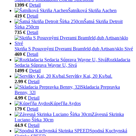
1399 €
Detail
Šatníková Skriňa Aachen
419 €
Detail
Šatná Skriňa Detroit
Šírka 250cm
735 €
Detail
Skriňa S Posuvnými Dverami Bramfeld,dub Artisan/sklo Sivé
469 €
Detail
Rozkladacia
Sedacia Súprava Wayne U, Sivá
1499 €
Detail
Servítky Kai, 20 Ks/bal.
2.99 €
Detail
Skladacia Prepravka
Benny, 32l
4.99 €
Detail
Kúpeľňa Aydos
179 €
Detail
Závesná Skrinka
Luciano Šírka 30cm
44.9 €
Detail
Spodná Kuchynská