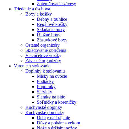
Zatemňovacie závesy
Triedenie a úschova
Boxy a košíky
Debny a truhlice
Regálové košíky
Skladacie boxy
Úložné boxy
Zásuvkové boxy
Ostatné organizéry
Skladovanie oblečenia
Viacúčelové vozíky
Závesné organizéry
Varenie a stolovanie
Doplnky k stolovaniu
Misky na ovocie
Podtácky
Popolníky
Servítky
Slamky na pitie
Soľničky a koreničky
Kuchynské doplnky
Kuchynské pomôcky
Dosky na krájanie
Dózy a poháre s vekom
Nože a držiaky nožov