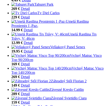
4.49 €
Detail
Taburet Park
269 €
Detail
Tv Diel Carlos
229 €
Detail
Umelá Rastlina
Peoniemix I -Paz-
14.99 €
Detail
Umelá Rastlina Trs
Trávy, V: 46cm
12.99 €
Detail
Vešiakový Panel Senex
19.95 €
Detail
Vrchný Matrac Visco
Top 90/200cm
169 €
Detail
Vrchný Matrac Visco
Top 140/200cm
269 €
Detail
Záhradný Stôl Florian 2
149 €
Detail
Závesné Kreslo Caitlin
289 €
Detail
Závesné Svietidlo Ciara
159 €
Detail