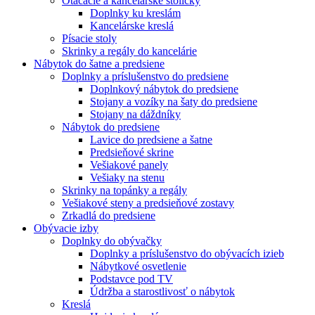
Otáčacie a kancelárske stoličky
Doplnky ku kreslám
Kancelárske kreslá
Písacie stoly
Skrinky a regály do kancelárie
Nábytok do šatne a predsiene
Doplnky a príslušenstvo do predsiene
Doplnkový nábytok do predsiene
Stojany a vozíky na šaty do predsiene
Stojany na dáždníky
Nábytok do predsiene
Lavice do predsiene a šatne
Predsieňové skrine
Vešiakové panely
Vešiaky na stenu
Skrinky na topánky a regály
Vešiakové steny a predsieňové zostavy
Zrkadlá do predsiene
Obývacie izby
Doplnky do obývačky
Doplnky a príslušenstvo do obývacích izieb
Nábytkové osvetlenie
Podstavce pod TV
Údržba a starostlivosť o nábytok
Kreslá