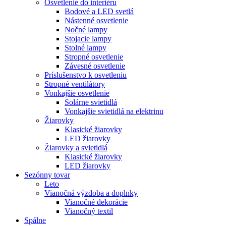
Osvetlenie do interiéru
Bodové a LED svetlá
Nástenné osvetlenie
Nočné lampy
Stojacie lampy
Stolné lampy
Stropné osvetlenie
Závesné osvetlenie
Príslušenstvo k osvetleniu
Stropné ventilátory
Vonkajšie osvetlenie
Solárne svietidlá
Vonkajšie svietidlá na elektrinu
Žiarovky
Klasické žiarovky
LED žiarovky
Žiarovky a svietidlá
Klasické žiarovky
LED žiarovky
Sezónny tovar
Leto
Vianočná výzdoba a doplnky
Vianočné dekorácie
Vianočný textil
Spálne