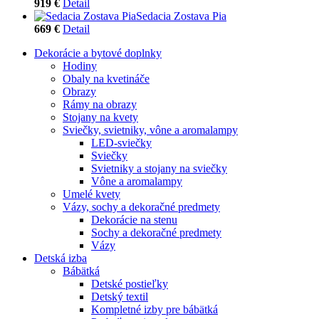
919 €
Detail
Sedacia Zostava Pia
669 €
Detail
Dekorácie a bytové doplnky
Hodiny
Obaly na kvetináče
Obrazy
Rámy na obrazy
Stojany na kvety
Sviečky, svietniky, vône a aromalampy
LED-sviečky
Sviečky
Svietniky a stojany na sviečky
Vône a aromalampy
Umelé kvety
Vázy, sochy a dekoračné predmety
Dekorácie na stenu
Sochy a dekoračné predmety
Vázy
Detská izba
Bábätká
Detské postieľky
Detský textil
Kompletné izby pre bábätká