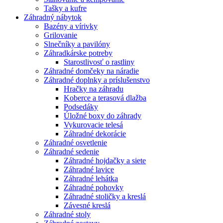
Tašky a kufre
Záhradný nábytok
Bazény a vírivky
Grilovanie
Slnečníky a pavilóny
Záhradkárske potreby
Starostlivosť o rastliny
Záhradné domčeky na náradie
Záhradné doplnky a príslušenstvo
Hračky na záhradu
Koberce a terasová dlažba
Podsedáky
Úložné boxy do záhrady
Vykurovacie telesá
Záhradné dekorácie
Záhradné osvetlenie
Záhradné sedenie
Záhradné hojdačky a siete
Záhradné lavice
Záhradné lehátka
Záhradné pohovky
Záhradné stoličky a kreslá
Závesné kreslá
Záhradné stoly