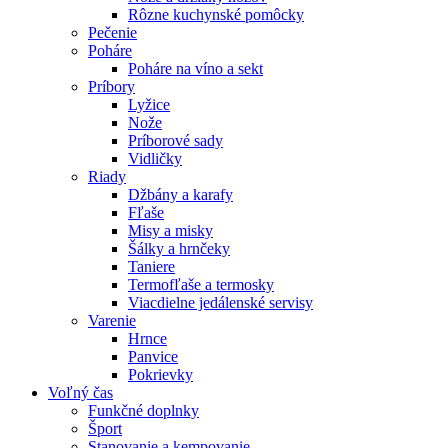
Rôzne kuchynské pomôcky
Pečenie
Poháre
Poháre na víno a sekt
Príbory
Lyžice
Nože
Príborové sady
Vidličky
Riady
Džbány a karafy
Fľaše
Misy a misky
Šálky a hrnčeky
Taniere
Termofľaše a termosky
Viacdielne jedálenské servisy
Varenie
Hrnce
Panvice
Pokrievky
Voľný čas
Funkčné doplnky
Šport
Stanovanie a kempovanie