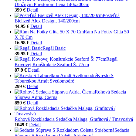
Úložným Priestorom Lena 140x200cm
399 €
Detail
Posteľná
Bielizeň Alex Design, 140/200cm
44.95 €
Detail
Rám Na Fotky Gitta 50
X 70 Cm
16.98 €
Detail
Regál Basic
39.95 €
Detail
Regál
Kovovej Konštrukcie Seaford Š: 77cm
87.9 €
Detail
Kreslo S
Taburetkou Arndt Svetlomodré
299 €
Detail
Rohová Sedacia
Súprava Adria, Čierna
859 €
Detail
Rohová Rozkladacia Sedačka Malaga, Grafitová / Tmavosivá
1049 €
Detail
Sedacia
Súprava S Rozkladom Coletta Strieborná