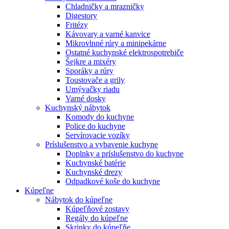
Chladničky a mrazničky
Digestory
Fritézy
Kávovary a varné kanvice
Mikrovlnné rúry a minipekárne
Ostatné kuchynské elektrospotrebiče
Šejkre a mixéry
Sporáky a rúry
Toustovače a grily
Umývačky riadu
Varné dosky
Kuchynský nábytok
Komody do kuchyne
Police do kuchyne
Servírovacie vozíky
Príslušenstvo a vybavenie kuchyne
Doplnky a príslušenstvo do kuchyne
Kuchynské batérie
Kuchynské drezy
Odpadkové koše do kuchyne
Kúpeľne
Nábytok do kúpeľne
Kúpeľňové zostavy
Regály do kúpeľne
Skrinky do kúpeľňe