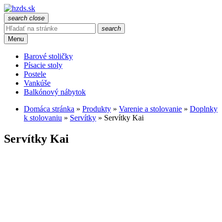
search
close
search
Menu
Barové stoličky
Písacie stoly
Postele
Vankúše
Balkónový nábytok
Domáca stránka
»
Produkty
»
Varenie a stolovanie
»
Doplnky
k stolovaniu
»
Servítky
»
Servítky Kai
Servítky Kai