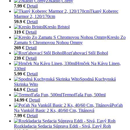
Zrkadlo Corny
7.99 €
Detail
Tkaný Koberec
Marmor 2, 120/170cm
59.9 €
Detail
Kreslo Bristol
319 €
Detail
Kreslo Zo
Zamatu S Chromovou Nohou Ommy
269 €
Detail
Rozťahovací Stôl Bohol
239 €
Detail
Hrnček Na Kávu Linen,
330ml
5.99 €
Detail
Spodná Kuchynská
Skrinka Wito
64.9 €
Detail
Termofľaša Fun, 500ml
14.99 €
Detail
Poťah
Na Vankúš Basic 2 Ks, 40/60 Cm, Titánová
7.99 €
Detail
Rozkladacia Sedacia Súprava Eddi - Sivá, Ľavý Roh