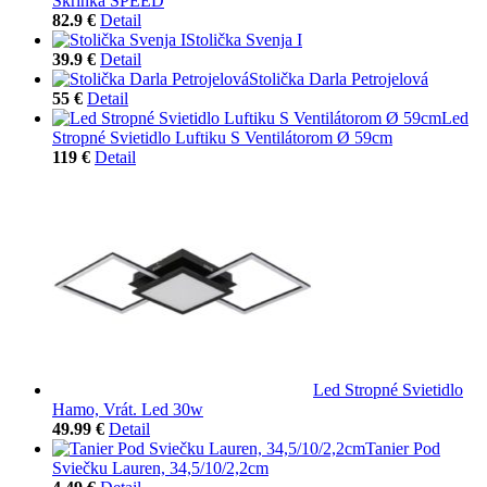
Skrinka SPEED
82.9 €
Detail
Stolička Svenja I
39.9 €
Detail
Stolička Darla Petrojelová
55 €
Detail
Led
Stropné Svietidlo Luftiku S Ventilátorom Ø 59cm
119 €
Detail
Led Stropné Svietidlo
Hamo, Vrát. Led 30w
49.99 €
Detail
Tanier Pod
Sviečku Lauren, 34,5/10/2,2cm