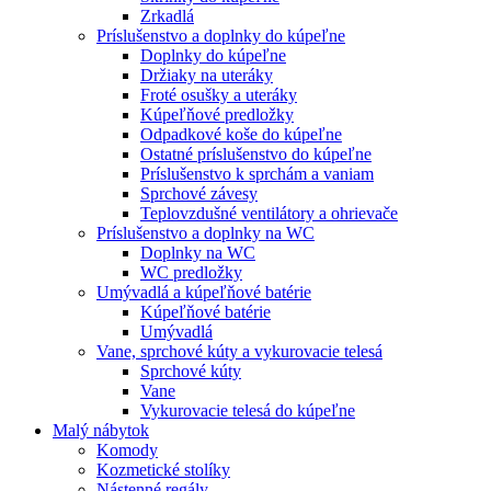
Zrkadlá
Príslušenstvo a doplnky do kúpeľne
Doplnky do kúpeľne
Držiaky na uteráky
Froté osušky a uteráky
Kúpeľňové predložky
Odpadkové koše do kúpeľne
Ostatné príslušenstvo do kúpeľne
Príslušenstvo k sprchám a vaniam
Sprchové závesy
Teplovzdušné ventilátory a ohrievače
Príslušenstvo a doplnky na WC
Doplnky na WC
WC predložky
Umývadlá a kúpeľňové batérie
Kúpeľňové batérie
Umývadlá
Vane, sprchové kúty a vykurovacie telesá
Sprchové kúty
Vane
Vykurovacie telesá do kúpeľne
Malý nábytok
Komody
Kozmetické stolíky
Nástenné regály