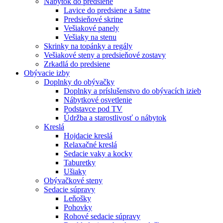
Nábytok do predsiene
Lavice do predsiene a šatne
Predsieňové skrine
Vešiakové panely
Vešiaky na stenu
Skrinky na topánky a regály
Vešiakové steny a predsieňové zostavy
Zrkadlá do predsiene
Obývacie izby
Doplnky do obývačky
Doplnky a príslušenstvo do obývacích izieb
Nábytkové osvetlenie
Podstavce pod TV
Údržba a starostlivosť o nábytok
Kreslá
Hojdacie kreslá
Relaxačné kreslá
Sedacie vaky a kocky
Taburetky
Ušiaky
Obývačkové steny
Sedacie súpravy
Leňošky
Pohovky
Rohové sedacie súpravy