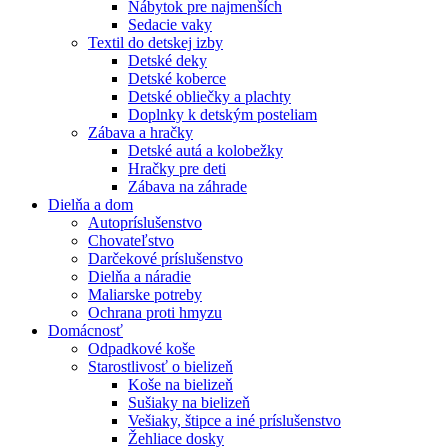
Nábytok pre najmenších
Sedacie vaky
Textil do detskej izby
Detské deky
Detské koberce
Detské obliečky a plachty
Doplnky k detským posteliam
Zábava a hračky
Detské autá a kolobežky
Hračky pre deti
Zábava na záhrade
Dielňa a dom
Autopríslušenstvo
Chovateľstvo
Darčekové príslušenstvo
Dielňa a náradie
Maliarske potreby
Ochrana proti hmyzu
Domácnosť
Odpadkové koše
Starostlivosť o bielizeň
Koše na bielizeň
Sušiaky na bielizeň
Vešiaky, štipce a iné príslušenstvo
Žehliace dosky