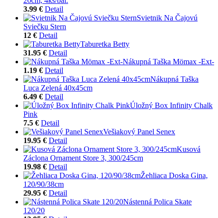
20cm, 4ks/bal.
3.99 €
Detail
Svietnik Na Čajovú
Sviečku Stern
12 €
Detail
Taburetka Betty
31.95 €
Detail
Nákupná Taška Mömax -Ext-
1.19 €
Detail
Nákupná Taška
Luca Zelená 40x45cm
6.49 €
Detail
Úložný Box Infinity Chalk
Pink
7.5 €
Detail
Vešiakový Panel Senex
19.95 €
Detail
Kusová
Záclona Ornament Store 3, 300/245cm
19.98 €
Detail
Žehliaca Doska Gina,
120/90/38cm
29.95 €
Detail
Nástenná Polica Skate
120/20