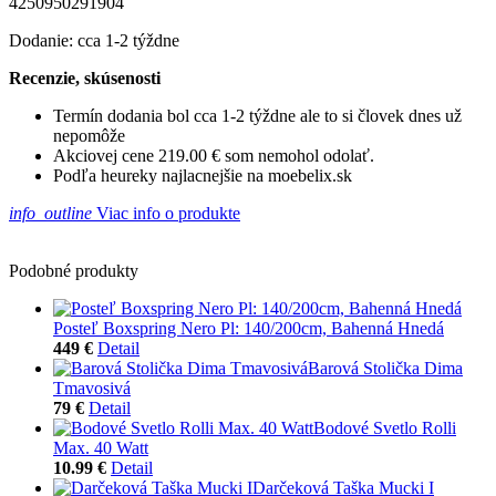
4250950291904
Dodanie: cca 1-2 týždne
Recenzie, skúsenosti
Termín dodania bol cca 1-2 týždne ale to si človek dnes už
nepomôže
Akciovej cene 219.00 € som nemohol odolať.
Podľa heureky najlacnejšie na moebelix.sk
info_outline
Viac info o produkte
Podobné produkty
Posteľ Boxspring Nero Pl: 140/200cm, Bahenná Hnedá
449 €
Detail
Barová Stolička Dima
Tmavosivá
79 €
Detail
Bodové Svetlo Rolli
Max. 40 Watt
10.99 €
Detail
Darčeková Taška Mucki I