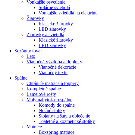
Vonkajšie osvetlenie
Solárne svietidlá
Vonkajšie svietidlá na elektrinu
Žiarovky
Klasické žiarovky
LED žiarovky
Žiarovky a svietidlá
Klasické žiarovky
LED žiarovky
Sezónny tovar
Leto
Vianočná výzdoba a doplnky
Vianočné dekorácie
Vianočný textil
Spálne
Chrániče matraca a toppery
Kompletné spálne
Lamelové rošty
Malý nábytok do spálne
Komody do spálne
Nočné stolíky
Stojany na šaty a oblečenie
Toaletné a kozmetické stolíky
Matrace
Boxspring matrace