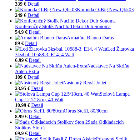
339 €
Detail
Komoda Q-Big New Qbk03
249 €
Detail
Konferenčný Stolík Nachto Dekor Dub Sonoma
54.9 €
Detail
Armatúra Blanco Daras
89 €
Detail
Led Žiarovka
3ks/bal. 10588-3, E14, 4 Watt
6.99 €
Detail
Nadstavec Na Skriňu
Aalen-Extra
109 €
Detail
Nástenný Regál Joliet
23.95 €
Detail
Stolová Lampa
Cup 12,5/18cm, 40 Watt
10.99 €
Detail
Obrus Steffi, 80/80cm
8.99 €
Detail
Sada Odkladacích
Stolíkov Ston 2
69.9 €
Detail
Prístavný Stolík