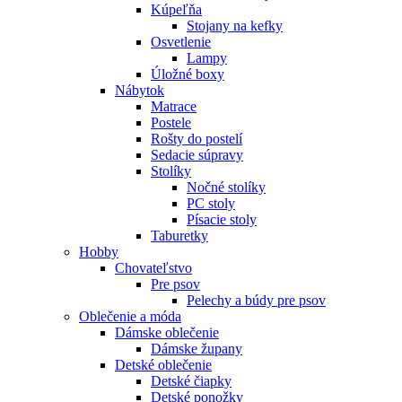
Kúpeľňa
Stojany na kefky
Osvetlenie
Lampy
Úložné boxy
Nábytok
Matrace
Postele
Rošty do postelí
Sedacie súpravy
Stolíky
Nočné stolíky
PC stoly
Písacie stoly
Taburetky
Hobby
Chovateľstvo
Pre psov
Pelechy a búdy pre psov
Oblečenie a móda
Dámske oblečenie
Dámske župany
Detské oblečenie
Detské čiapky
Detské ponožky