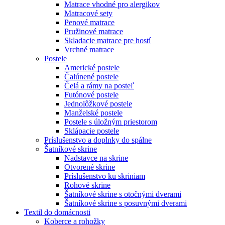
Matrace vhodné pro alergikov
Matracové sety
Penové matrace
Pružinové matrace
Skladacie matrace pre hostí
Vrchné matrace
Postele
Americké postele
Čalúnené postele
Čelá a rámy na posteľ
Futónové postele
Jednolôžkové postele
Manželské postele
Postele s úložným priestorom
Sklápacie postele
Príslušenstvo a doplnky do spálne
Šatníkové skrine
Nadstavce na skrine
Otvorené skrine
Príslušenstvo ku skriniam
Rohové skrine
Šatníkové skrine s otočnými dverami
Šatníkové skrine s posuvnými dverami
Textil do domácnosti
Koberce a rohožky