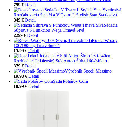
799 €
Detail
Rozťahovacia Sedačka V Tvare L Stylish Stan Svetlosivá
849 €
Detail
Sedacia
Súprava S Funkciou Wega Tmavá Sivá
2299 €
Detail
Roleta Woody,
100/180cm, Tmavohnedá
15.99 €
Detail
Rozkladací Jedálenský Stôl Anton Šírka 160-240cm
379 €
Detail
Výrobník Špeclí Massimo
19.98 €
Detail
Sada Pohárov Cora
10.99 €
Detail