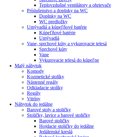
Teplovzdušné ventilátory a ohrievače
Príslušenstvo a doplnky na WC
Doplnky na WC
WC predložky
Umývadlá a kúpeľňové batérie
Kúpeľňové batérie
Umývadlá
Vane, sprchové kúty a vykurovacie telesá
Sprchové kúty
Vane
Vykurovacie telesá do kúpeľne
Malý nábytok
Komody
Kozmetické stolíky
Nástenné regály
Odkladacie stolíky
Regály
Vitríny
Nábytok do jedálne
Barové stoly a stoličky
Stoličky, lavice a barové stoličky
Barové stoličky
Hojdacie stoličky do jedálne
Jedálenské kreslá