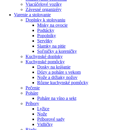
Viacúčelové vozíky
Závesné organizéry
Varenie a stolovanie
Doplnky k stolovaniu
Misky na ovocie
Podtácky
Popolníky
Servítky
Slamky na pitie
Soľničky a koreničky
Kuchynské doplnky
Kuchynské pomôcky
Dosky na krájanie
Dózy a poháre s vekom
Nože a držiaky nožov
Rôzne kuchynské pomôcky
Pečenie
Poháre
Poháre na víno a sekt
Príbory
Lyžice
Nože
Príborové sady
Vidličky
Riady