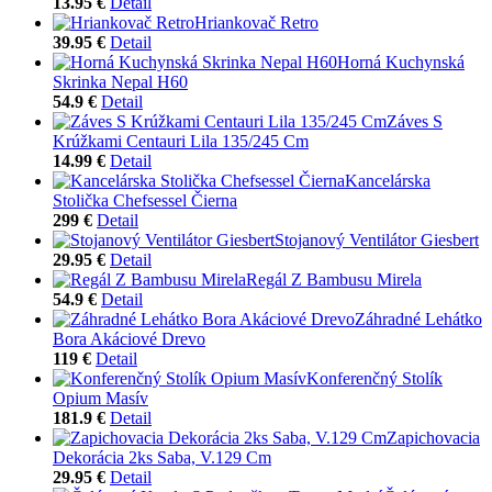
13.95 €
Detail
Hriankovač Retro
39.95 €
Detail
Horná Kuchynská
Skrinka Nepal H60
54.9 €
Detail
Záves S
Krúžkami Centauri Lila 135/245 Cm
14.99 €
Detail
Kancelárska
Stolička Chefsessel Čierna
299 €
Detail
Stojanový Ventilátor Giesbert
29.95 €
Detail
Regál Z Bambusu Mirela
54.9 €
Detail
Záhradné Lehátko
Bora Akáciové Drevo
119 €
Detail
Konferenčný Stolík
Opium Masív
181.9 €
Detail
Zapichovacia
Dekorácia 2ks Saba, V.129 Cm
29.95 €
Detail