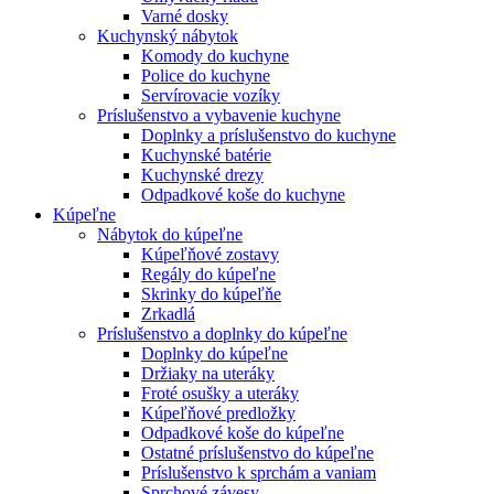
Varné dosky
Kuchynský nábytok
Komody do kuchyne
Police do kuchyne
Servírovacie vozíky
Príslušenstvo a vybavenie kuchyne
Doplnky a príslušenstvo do kuchyne
Kuchynské batérie
Kuchynské drezy
Odpadkové koše do kuchyne
Kúpeľne
Nábytok do kúpeľne
Kúpeľňové zostavy
Regály do kúpeľne
Skrinky do kúpeľňe
Zrkadlá
Príslušenstvo a doplnky do kúpeľne
Doplnky do kúpeľne
Držiaky na uteráky
Froté osušky a uteráky
Kúpeľňové predložky
Odpadkové koše do kúpeľne
Ostatné príslušenstvo do kúpeľne
Príslušenstvo k sprchám a vaniam
Sprchové závesy