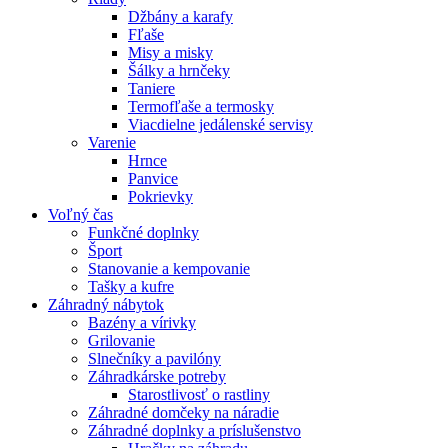
Džbány a karafy
Fľaše
Misy a misky
Šálky a hrnčeky
Taniere
Termofľaše a termosky
Viacdielne jedálenské servisy
Varenie
Hrnce
Panvice
Pokrievky
Voľný čas
Funkčné doplnky
Šport
Stanovanie a kempovanie
Tašky a kufre
Záhradný nábytok
Bazény a vírivky
Grilovanie
Slnečníky a pavilóny
Záhradkárske potreby
Starostlivosť o rastliny
Záhradné domčeky na náradie
Záhradné doplnky a príslušenstvo