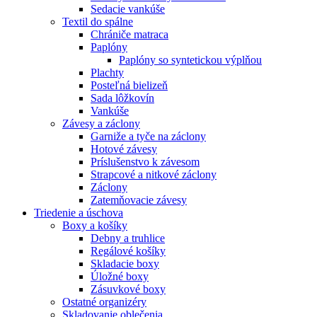
Sedacie vankúše
Textil do spálne
Chrániče matraca
Paplóny
Paplóny so syntetickou výplňou
Plachty
Posteľná bielizeň
Sada lôžkovín
Vankúše
Závesy a záclony
Garniže a tyče na záclony
Hotové závesy
Príslušenstvo k závesom
Strapcové a nitkové záclony
Záclony
Zatemňovacie závesy
Triedenie a úschova
Boxy a košíky
Debny a truhlice
Regálové košíky
Skladacie boxy
Úložné boxy
Zásuvkové boxy
Ostatné organizéry
Skladovanie oblečenia