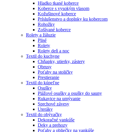
Hladko tkané koberce
Koberce s vysokým vlasom
Kožušinové koberce
Príslušenstvo a doplnky ku kobercom
Rohožky
Zošívané koberce
Rolety a žáluzie
Plisé
Rolety
Rolety deň a noc
Textil do kuchyne
Chňapky, utierky, zástery
Obrusy
Poťahy na stoličky
Prestieranie
Textil do kúpeľne
Osušky
Plážové osušky a osušky do sauny
Rukavice na umývanie
Sprchové závesy
Uteráky
Textil do obývačky
Dekoračné vankúše
Deky a prehozy
Poťahy a obliečky na vankúše