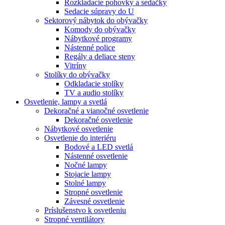
Rozkladacie pohovky a sedačky
Sedacie súpravy do U
Sektorový nábytok do obývačky
Komody do obývačky
Nábytkové programy
Nástenné police
Regály a deliace steny
Vitríny
Stolíky do obývačky
Odkladacie stolíky
TV a audio stolíky
Osvetlenie, lampy a svetlá
Dekoračné a vianočné osvetlenie
Dekoračné osvetlenie
Nábytkové osvetlenie
Osvetlenie do interiéru
Bodové a LED svetlá
Nástenné osvetlenie
Nočné lampy
Stojacie lampy
Stolné lampy
Stropné osvetlenie
Závesné osvetlenie
Príslušenstvo k osvetleniu
Stropné ventilátory