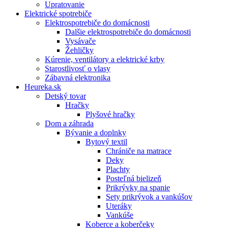
Upratovanie
Elektrické spotrebiče
Elektrospotrebiče do domácnosti
Dalšie elektrospotrebiče do domácnosti
Vysávače
Žehličky
Kúrenie, ventilátory a elektrické krby
Starostlivosť o vlasy
Zábavná elektronika
Heureka.sk
Detský tovar
Hračky
Plyšové hračky
Dom a záhrada
Bývanie a doplnky
Bytový textil
Chrániče na matrace
Deky
Plachty
Posteľná bielizeň
Prikrývky na spanie
Sety prikrývok a vankúšov
Uteráky
Vankúše
Koberce a koberčeky