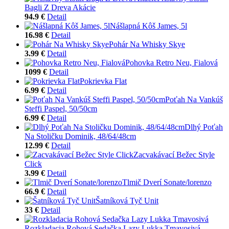
Bagli Z Dreva Akácie
94.9 €
Detail
Nášlapná Kôš James, 5l
16.98 €
Detail
Pohár Na Whisky Skye
3.99 €
Detail
Pohovka Retro Neu, Fialová
1099 €
Detail
Pokrievka Flat
6.99 €
Detail
Poťah Na Vankúš
Steffi Paspel, 50/50cm
6.99 €
Detail
Dlhý Poťah
Na Stoličku Dominik, 48/64/48cm
12.99 €
Detail
Zacvakávací Bežec Style
Click
3.99 €
Detail
Tlmič Dverí Sonate/lorenzo
66.9 €
Detail
Šatníková Tyč Unit
33 €
Detail
Rozkladacia Rohová Sedačka Lazy Lukka Tmavosivá