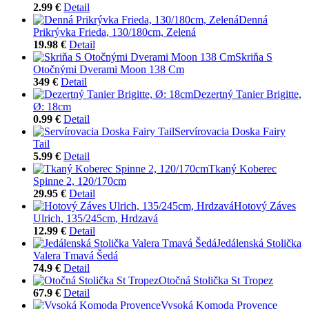
2.99 €
Detail
Denná
Prikrývka Frieda, 130/180cm, Zelená
19.98 €
Detail
Skriňa S
Otočnými Dverami Moon 138 Cm
349 €
Detail
Dezertný Tanier Brigitte,
Ø: 18cm
0.99 €
Detail
Servírovacia Doska Fairy
Tail
5.99 €
Detail
Tkaný Koberec
Spinne 2, 120/170cm
29.95 €
Detail
Hotový Záves
Ulrich, 135/245cm, Hrdzavá
12.99 €
Detail
Jedálenská Stolička
Valera Tmavá Šedá
74.9 €
Detail
Otočná Stolička St Tropez
67.9 €
Detail
Vysoká Komoda Provence