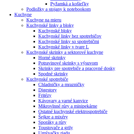
Pyžamká a košieľky
Podložky a stojany k notebookom
Kuchyne
Kuchyne na mieru
Kuchynské linky a bloky
Kuchynské bloky
Kuchynské linky bez spotrebičov
Kuchynské linky so spotrebičmi
Kuchynské linky v tvare L
Kuchynské skrinky a sektorové kuchyne
Horné skrinky
Potravinové skrinky s výsuvom
Skrinky pre spotrebiče a pracovné dosky
Spodné skrinky
Kuchynské spotrebiče
Chladničky a mrazničky
Digestory
Fritézy
Kávovary a varné kanvice
Mikrovlnné rúry a minipekárne
Ostatné kuchynské elektrospotrebiče
Šejkre a mixéry
Sporáky a rúry
Toustovače a grily
Umývačky riadu