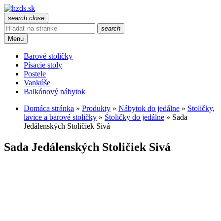
search
close
search
Menu
Barové stoličky
Písacie stoly
Postele
Vankúše
Balkónový nábytok
Domáca stránka
»
Produkty
»
Nábytok do jedálne
»
Stoličky,
lavice a barové stoličky
»
Stoličky do jedálne
»
Sada
Jedálenských Stoličiek Sivá
Sada Jedálenských Stoličiek Sivá