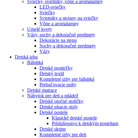
Sviečky, svietniky, vône a aromalampy
LED-sviečky
Sviečky
Svietniky a stojany na sviečky
Vône a aromalampy
Umelé kvety
Vázy, sochy a dekoračné predmety
Dekorácie na stenu
Sochy a dekoračné predmety
Vázy
Detská izba
Bábätká
Detské postieľky
Detský textil
Kompletné izby pre bábätká
Prebaľovacie pulty
Detské matrace
Nábytok pre deti a mládež
Detské otočné stoličky
Detské písacie stoly
Detské postele
Klasické detské postele
Príslušenstvo k detským posteliam
Detské skrine
Kompletné izby pre deti