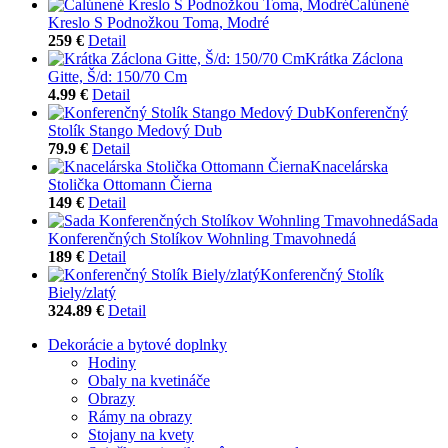
Čalúnené
Kreslo S Podnožkou Toma, Modré
259 €
Detail
Krátka Záclona
Gitte, Š/d: 150/70 Cm
4.99 €
Detail
Konferenčný
Stolík Stango Medový Dub
79.9 €
Detail
Knacelárska
Stolička Ottomann Čierna
149 €
Detail
Sada
Konferenčných Stolíkov Wohnling Tmavohnedá
189 €
Detail
Konferenčný Stolík
Biely/zlatý
324.89 €
Detail
Dekorácie a bytové doplnky
Hodiny
Obaly na kvetináče
Obrazy
Rámy na obrazy
Stojany na kvety