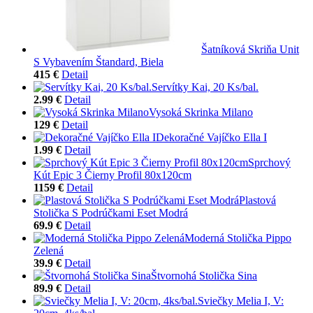
Šatníková Skriňa Unit
S Vybavením Štandard, Biela
415 €
Detail
Servítky Kai, 20 Ks/bal.
2.99 €
Detail
Vysoká Skrinka Milano
129 €
Detail
Dekoračné Vajíčko Ella I
1.99 €
Detail
Sprchový
Kút Epic 3 Čierny Profil 80x120cm
1159 €
Detail
Plastová
Stolička S Podrúčkami Eset Modrá
69.9 €
Detail
Moderná Stolička Pippo
Zelená
39.9 €
Detail
Štvornohá Stolička Sina
89.9 €
Detail
Sviečky Melia I, V: