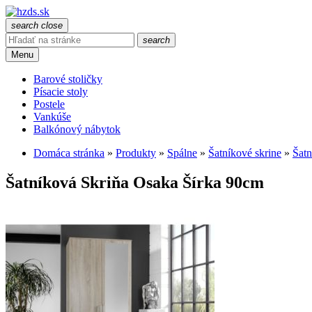
search
close
search
Menu
Barové stoličky
Písacie stoly
Postele
Vankúše
Balkónový nábytok
Domáca stránka
»
Produkty
»
Spálne
»
Šatníkové skrine
»
Šatn
Šatníková Skriňa Osaka Šírka 90cm