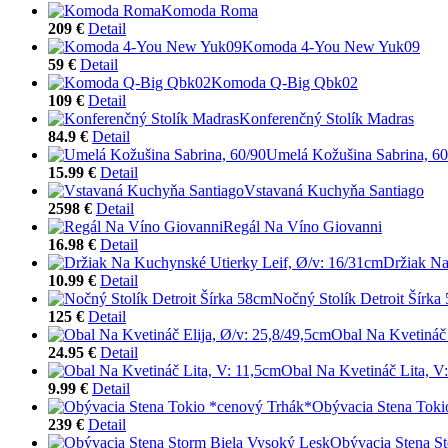
Komoda Roma
209 €
Detail
Komoda 4-You New Yuk09
59 €
Detail
Komoda Q-Big Qbk02
109 €
Detail
Konferenčný Stolík Madras
84.9 €
Detail
Umelá Kožušina Sabrina, 60
15.99 €
Detail
Vstavaná Kuchyňa Santiago
2598 €
Detail
Regál Na Víno Giovanni
16.98 €
Detail
Držiak Na
10.99 €
Detail
Nočný Stolík Detroit Šírka
125 €
Detail
Obal Na Kvetináč 
24.95 €
Detail
Obal Na Kvetináč Lita, V
9.99 €
Detail
Obývacia Stena Toki
239 €
Detail
Obývacia Stena S