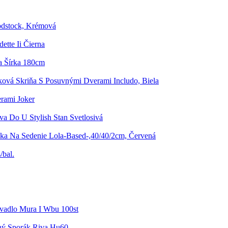
odstock, Krémová
ette Ii Čierna
a Šírka 180cm
ková Skriňa S Posuvnými Dverami Includo, Biela
rami Joker
va Do U Stylish Stan Svetlosivá
ka Na Sedenie Lola-Based-,40/40/2cm, Červená
/bal.
vadlo Mura I Wbu 100st
ný Sporák Riva Hu60