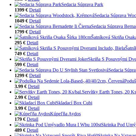
Sedacia Súprava Park
1399 €
Detail
Sedacia Súprava Wo
1049 €
Detail
Sedacia Súprava Bernad
1799 €
Detail
Šatníková Skriňa Osak
295 €
Detail
Šatní
749 €
Detail
Skriňa S Posuvnými Dve
599 €
Detail
Sedacia Súpra
1299 €
Detail
Poduš
3.99 €
Detail
Servítky Earth Tones, 20 Ks
2.99 €
Detail
Skladací Box Cubi
3.99 €
Detail
Kúpeľňa Aydos
179 €
Detail
Skrinka Pod Umý
489 €
Detail
Skrinka Na Vstava