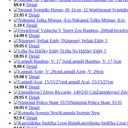
69.9 €
Detail
Stropné Svietidl
21.95 €
Detail
Nákupná Taška Mömax -Ext-
1.19 €
Detail
Osviežo
14.99 €
Detail
Nástenný Vešiak Eddy 5
19.95 €
Detail
Lišta Na Háčiky Eddy 5
18.95 €
Detail
Lampáš Bambus, V: 17,5cm
9.99 €
Detail
Lampáš Azije, V: 29cm
19.98 €
Detail
Lampáš Acai, 15/15/27cm
14.99 €
Detail
Zatemňovací Záv
29.95 €
Detail
Nástenná Polica Skate 35/35
10.95 €
Detail
Komoda Avensis New
92.9 €
Detail
Kancelárska Stolička Leon 