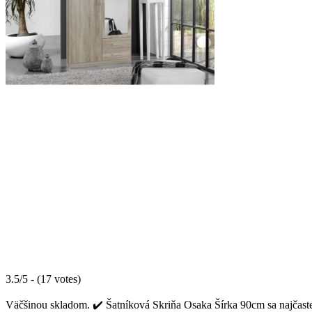
3.5/5 - (17 votes)
Väčšinou skladom. ✔️ Šatníková Skriňa Osaka Šírka 90cm sa najčastej