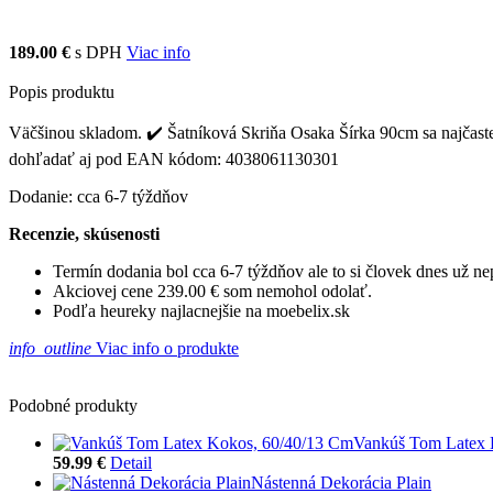
189.00 €
s DPH
Viac info
Popis produktu
Väčšinou skladom. ✔️ Šatníková Skriňa Osaka Šírka 90cm sa najčastejš
dohľadať aj pod EAN kódom: 4038061130301
Dodanie: cca 6-7 týždňov
Recenzie, skúsenosti
Termín dodania bol cca 6-7 týždňov ale to si človek dnes už 
Akciovej cene 239.00 € som nemohol odolať.
Podľa heureky najlacnejšie na moebelix.sk
info_outline
Viac info o produkte
Podobné produkty
Vankúš Tom Latex 
59.99 €
Detail
Nástenná Dekorácia Plain