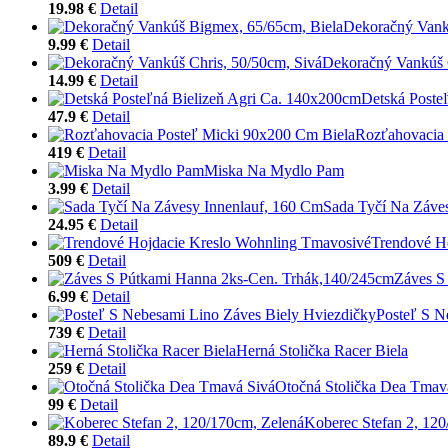
19.98 €
Detail
Dekoračný Vank
9.99 €
Detail
Dekoračný Vankúš C
14.99 €
Detail
Detská Poste
47.9 €
Detail
Rozťahovacia 
419 €
Detail
Miska Na Mydlo Pam
3.99 €
Detail
Sada Tyčí Na Záve
24.95 €
Detail
Trendové H
509 €
Detail
Záves S
6.99 €
Detail
Posteľ S N
739 €
Detail
Herná Stolička Racer Biela
259 €
Detail
Otočná Stolička Dea Tmav
99 €
Detail
Koberec Stefan 2, 120
89.9 €
Detail