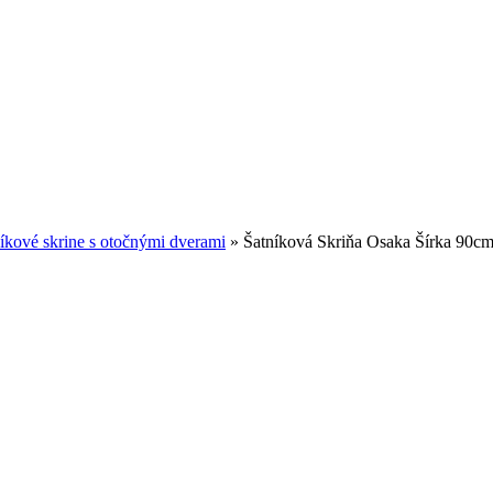
íkové skrine s otočnými dverami
»
Šatníková Skriňa Osaka Šírka 90c