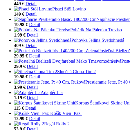
449 €
Detail
Písací Stôl Lovino
149 €
Detail
Napínacie Prestie
19.98 €
Detail
Pohárik Na Pálenku Treviso
1.99 €
Detail
Pohovka Jellina Svetlohnedá
409 €
Detail
Posteľná Bielize
29.95 €
Detail
Post
29.9 €
Detail
Slnečná Clona Tim 2
19.98 €
Detail
Prestieranie Jette, P: 4
3.99 €
Detail
Adaptér Lia
1.19 €
Detail
Korpus Šatníkovej Skrine Uni
115 €
Detail
Košík Vien -Paz-
12.99 €
Detail
Regál Rolly 2
53.9 €
Detail