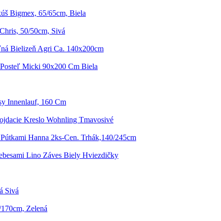
úš Bigmex, 65/65cm, Biela
hris, 50/50cm, Sivá
ľná Bielizeň Agri Ca. 140x200cm
Posteľ Micki 90x200 Cm Biela
sy Innenlauf, 160 Cm
ojdacie Kreslo Wohnling Tmavosivé
 Pútkami Hanna 2ks-Cen. Trhák,140/245cm
ebesami Lino Záves Biely Hviezdičky
á Sivá
/170cm, Zelená