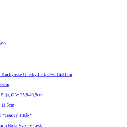
/90
 Kuchynské Utierky Leif, Ø/v: 16/31cm
 58cm
Elija, Ø/v: 25,8/49,5cm
: 11,5cm
o *cenový Trhák*
torm Biela Vysoký Lesk