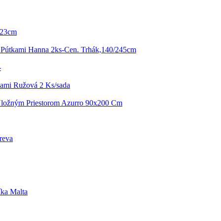
: 23cm
 Pútkami Hanna 2ks-Cen. Trhák,140/245cm
-
kami Ružová 2 Ks/sada
Úložným Priestorom Azurro 90x200 Cm
reva
íka Malta