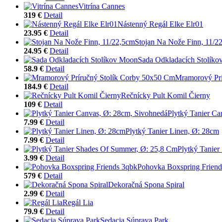
Vitrína Cannes
319 €
Detail
Nástenný Regál Elke Elr01
23.95 €
Detail
Stojan Na Nože Finn, 11/2
24.95 €
Detail
Sada Odkladacích Stolík
58.9 €
Detail
Mramorový Prí
184.9 €
Detail
Rečnícky Pult Komil Čierny
109 €
Detail
Plytký Tanier Ca
7.99 €
Detail
Plytký Tanier Linen, Ø: 28cm
7.99 €
Detail
Plytký Tanie
3.99 €
Detail
Pohovka Boxspring Friend
579 €
Detail
Dekoračná Spona Spiral
2.99 €
Detail
Regál Lia
79.9 €
Detail
Sedacia Súprava Park