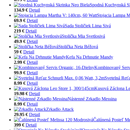
Spodná Kuchynská Sk
134.9 €
Detail
Stojacia Lampa M
69.9 €
Detail
Sada Stoličiek Lima Sivá
219 €
Detail
Stolička Mia Svetlosivá
49.9 €
Detail
Stolička Neta Béžová
59 €
Detail
Kefa Na Drhnutie Mandy
2.99 €
Detail
Kombinovaný Servi
99.9 €
Detail
Svetelná Reťa
8.99 €
Detail
Kusová Záclona Le
19.98 €
Detail
Nástenné Zrkadlo Messina
8.99 €
Detail
Zrkadlo Attack
29.95 €
Detail
Čalúnená Posteľ Me
399 €
Detail