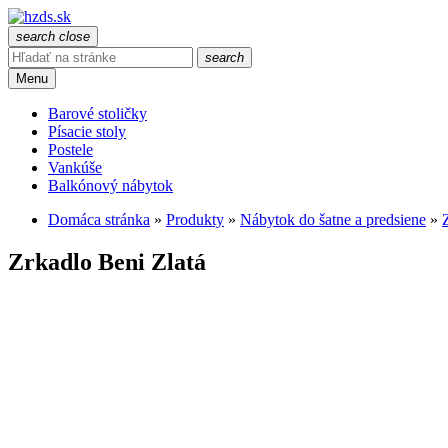
search
close
search
Menu
Barové stoličky
Písacie stoly
Postele
Vankúše
Balkónový nábytok
Domáca stránka
»
Produkty
»
Nábytok do šatne a predsiene
»
Zrkadlo Beni Zlatá