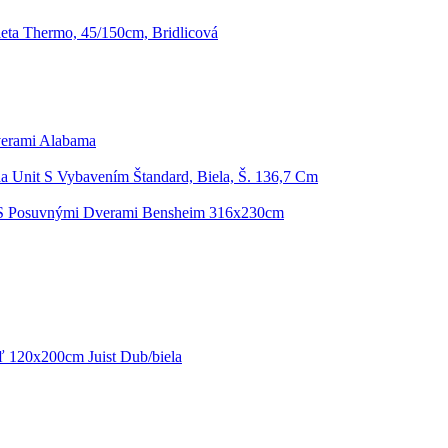
eta Thermo, 45/150cm, Bridlicová
verami Alabama
ňa Unit S Vybavením Štandard, Biela, Š. 136,7 Cm
 S Posuvnými Dverami Bensheim 316x230cm
eľ 120x200cm Juist Dub/biela