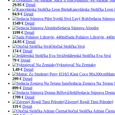
Organizér Na Náradie Stac
29.95 €
Detail
Kancelárska Stolička Leon 
94.9 €
Detail
Sedacia Súprava
1549 €
Detail
Sedacia Súprava Alondra
1199 €
Detail
Sada Pohárov Lifestyle, 440m
24.95 €
Detail
Otočná Stolička Sivá
174 €
Detail
Jedálenská Stolička Eva Sivá
79 €
Detail
Vykrajovač Na Zemiaky
1.49 €
Detail
Matr
299 €
Detail
Sedacia Zostava Na Terasu 
899 €
Detail
Sedacia Súprava Donn
1799 €
Detail
Závesný Regál Tipsi Prírodný
119 €
Detail
Otočná Stolička Adrian Čiern