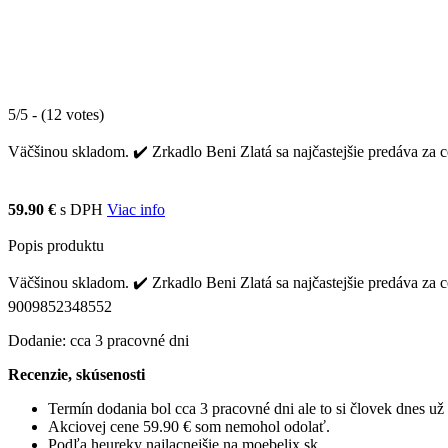
5/5 - (12 votes)
Väčšinou skladom. ✔️ Zrkadlo Beni Zlatá sa najčastejšie predáva za c
59.90 €
s DPH
Viac info
Popis produktu
Väčšinou skladom. ✔️ Zrkadlo Beni Zlatá sa najčastejšie predáva za 
9009852348552
Dodanie: cca 3 pracovné dni
Recenzie, skúsenosti
Termín dodania bol cca 3 pracovné dni ale to si človek dnes u
Akciovej cene 59.90 € som nemohol odolať.
Podľa heureky najlacnejšie na moebelix.sk