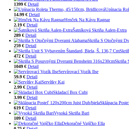
1399 €
Detail
Upínacia Rol
14.99 €
Detail
Hrnček Na Kávu Ragnar
2.19 €
Detail
Šatníková Skriňa Aalen-Extra
289 €
Detail
Skriňa S Otočnými D
259 €
Detail
Skri
472 €
Detail
Skriňa
1049 €
Detail
Servírovací Vozík Ilse
59.9 €
Detail
Servítky Kai
2.99 €
Detail
Skladací Box Cubi
3.99 €
Detail
Sklápacia Post
619 €
Detail
Vysoká Skriňa Bari
109 €
Detail
Dekoračné Vajíčko Ella
0.75 €
Detail