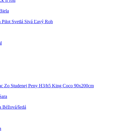
k’n’roll
Biela
 Pilot Svetlá Sivá Ľavý Roh
l
ac Zo Studenej Peny H3/h5 King Coco 90x200cm
Sara
a Béžová/šedá
a