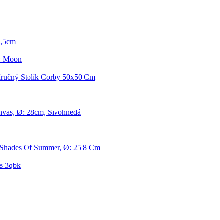
2,5cm
ov Moon
ručný Stolík Corby 50x50 Cm
nvas, Ø: 28cm, Sivohnedá
r Shades Of Summer, Ø: 25,8 Cm
s 3qbk