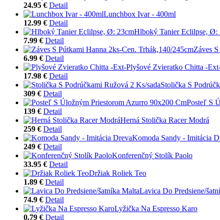
24.95 €
Detail
Lunchbox Ivar - 400ml
12.99 €
Detail
Hlboký Tanier Eclilpse, Ø
7.99 €
Detail
Záves S
6.99 €
Detail
Plyšové Zvieratko Chitta -Ext
17.98 €
Detail
Stolička S Podrúč
309 €
Detail
Posteľ S 
139 €
Detail
Herná Stolička Racer Modrá
259 €
Detail
Komoda Sandy - Imitácia D
249 €
Detail
Konferenčný Stolík Paolo
33.95 €
Detail
Držiak Roliek Teo
1.89 €
Detail
Lavica Do Predsiene/šatn
74.9 €
Detail
Lyžička Na Espresso Karo
0.79 €
Detail