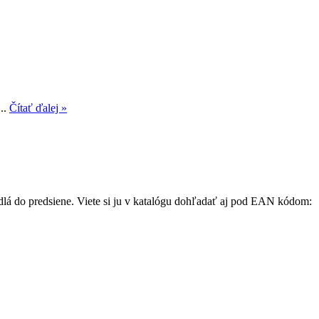
...
Čítať ďalej »
adlá do predsiene. Viete si ju v katalógu dohľadať aj pod EAN kódom: