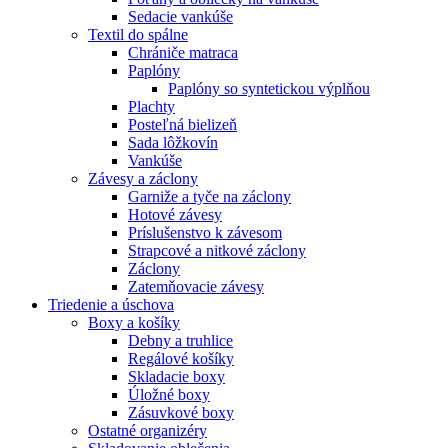
Sedacie vankúše
Textil do spálne
Chrániče matraca
Paplóny
Paplóny so syntetickou výplňou
Plachty
Posteľná bielizeň
Sada lôžkovín
Vankúše
Závesy a záclony
Garniže a tyče na záclony
Hotové závesy
Príslušenstvo k závesom
Strapcové a nitkové záclony
Záclony
Zatemňovacie závesy
Triedenie a úschova
Boxy a košíky
Debny a truhlice
Regálové košíky
Skladacie boxy
Úložné boxy
Zásuvkové boxy
Ostatné organizéry