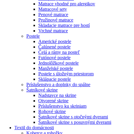
Matrace vhodné pro alergikov
Matracové sety
Penové matrace
Pružinové matrace
Skladacie matrace pre hostí
Vrchné matrace
Postele
Americké postele
Čalúnené postele
Čelá a rámy na posteľ
Futónové postele
Jednolôžkové postele
Manželské postele
Postele s úložným priestorom
Sklápacie postele
Príslušenstvo a doplnky do spálne
Šatníkové skrine
Nadstavce na skrine
Otvorené skrine
Príslušenstvo ku skriniam
Rohové skrine
Šatníkové skrine s otočnými dverami
Šatníkové skrine s posuvnými dverami
Textil do domácnosti
Koberce a rohožky