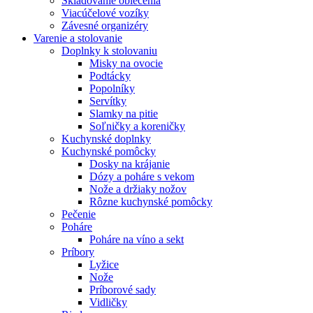
Skladovanie oblečenia
Viacúčelové vozíky
Závesné organizéry
Varenie a stolovanie
Doplnky k stolovaniu
Misky na ovocie
Podtácky
Popolníky
Servítky
Slamky na pitie
Soľničky a koreničky
Kuchynské doplnky
Kuchynské pomôcky
Dosky na krájanie
Dózy a poháre s vekom
Nože a držiaky nožov
Rôzne kuchynské pomôcky
Pečenie
Poháre
Poháre na víno a sekt
Príbory
Lyžice
Nože
Príborové sady
Vidličky