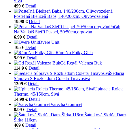
Sivá
499 €
Detail
Posteľná Bielizeň Babs, 140/200cm, Olivovozelená
19.98 €
Detail
Poťah
Na Vankúš Steffi Paspel, 50/50cm,orgován
6.99 €
Detail
Dvere Unit
105 €
Detail
Rám Na Fotky Gitta
5.99 €
Detail
Cd Regál Valenza Buk
114.9 €
Detail
Sedacia
Súprava S Rozkladom Coletta Tmavosivá
1399 €
Detail
Upínacia Roleta
Thermo, 45/150cm, Sivá
14.99 €
Detail
Varecha Gourmet
8.99 €
Detail
Šatníková Skriňa Danz
Šírka 116cm
469 €
Detail