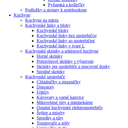
Pyžamká a košieľky
Podložky a stojany k notebookom
Kuchyne
Kuchyne na mieru
Kuchynské linky a bloky
Kuchynské bloky
Kuchynské linky bez spotrebičov
Kuchynské linky so spotrebičmi
Kuchynské linky v tvare L
Kuchynské skrinky a sektorové kuchyne
Horné skrinky
Potravinové skrinky s výsuvom
Skrinky pre spotrebiče a pracovné dosky
Spodné skrinky
Kuchynské spotrebiče
Chladničky a mrazničky
Digestory
Fritézy
Kávovary a varné kanvice
Mikrovlnné rúry a minipekárne
Ostatné kuchynské elektrospotrebiče
Šejkre a mixéry
Sporáky a rúry
Toustovače a grily