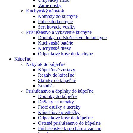
Umývačky riadu
Varné dosky
Kuchynský nábytok
Komody do kuchyne
Police do kuchyne
Servírovacie vozíky
Príslušenstvo a vybavenie kuchyne
Doplnky a príslušenstvo do kuchyne
Kuchynské batérie
Kuchynské drezy
Odpadkové koše do kuchyne
Kúpeľne
Nábytok do kúpeľne
Kúpeľňové zostavy
Regály do kúpeľne
Skrinky do kúpeľňe
Zrkadlá
Príslušenstvo a doplnky do kúpeľne
Doplnky do kúpeľne
Držiaky na uteráky
Froté osušky a uteráky
Kúpeľňové predložky
Odpadkové koše do kúpeľne
Ostatné príslušenstvo do kúpeľne
Príslušenstvo k sprchám a vaniam