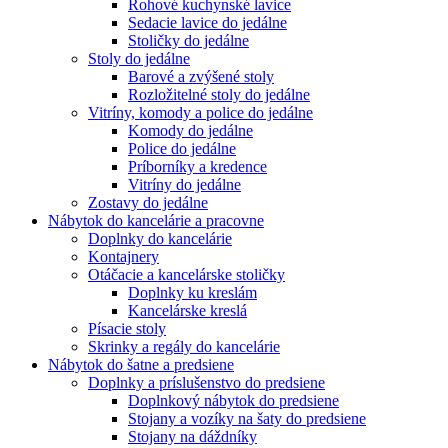
Rohové kuchynské lavice
Sedacie lavice do jedálne
Stoličky do jedálne
Stoly do jedálne
Barové a zvýšené stoly
Rozložitelné stoly do jedálne
Vitríny, komody a police do jedálne
Komody do jedálne
Police do jedálne
Príborníky a kredence
Vitríny do jedálne
Zostavy do jedálne
Nábytok do kancelárie a pracovne
Doplnky do kancelárie
Kontajnery
Otáčacie a kancelárske stoličky
Doplnky ku kreslám
Kancelárske kreslá
Písacie stoly
Skrinky a regály do kancelárie
Nábytok do šatne a predsiene
Doplnky a príslušenstvo do predsiene
Doplnkový nábytok do predsiene
Stojany a vozíky na šaty do predsiene
Stojany na dáždníky