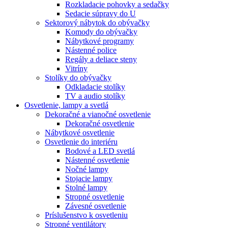
Rozkladacie pohovky a sedačky
Sedacie súpravy do U
Sektorový nábytok do obývačky
Komody do obývačky
Nábytkové programy
Nástenné police
Regály a deliace steny
Vitríny
Stolíky do obývačky
Odkladacie stolíky
TV a audio stolíky
Osvetlenie, lampy a svetlá
Dekoračné a vianočné osvetlenie
Dekoračné osvetlenie
Nábytkové osvetlenie
Osvetlenie do interiéru
Bodové a LED svetlá
Nástenné osvetlenie
Nočné lampy
Stojacie lampy
Stolné lampy
Stropné osvetlenie
Závesné osvetlenie
Príslušenstvo k osvetleniu
Stropné ventilátory