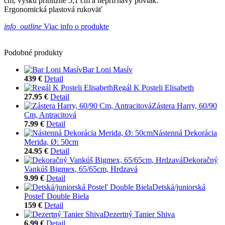
cm, výšku približne 5,1 cm a nepriľnavý povlak.
Ergonomická plastová rukoväť
info_outline
Viac info o produkte
Podobné produkty
Bar Loni Masív
439 €
Detail
Regál K Posteli Elisabeth
27.95 €
Detail
Zástera Harry, 60/90
Cm, Antracitová
7.99 €
Detail
Nástenná Dekorácia
Merida, Ø: 50cm
24.95 €
Detail
Dekoračný
Vankúš Bigmex, 65/65cm, Hrdzavá
9.99 €
Detail
Detská/juniorská
Posteľ Double Biela
159 €
Detail
Dezertný Tanier Shiva
6.99 €
Detail