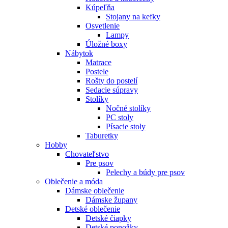
Kúpeľňa
Stojany na kefky
Osvetlenie
Lampy
Úložné boxy
Nábytok
Matrace
Postele
Rošty do postelí
Sedacie súpravy
Stolíky
Nočné stolíky
PC stoly
Písacie stoly
Taburetky
Hobby
Chovateľstvo
Pre psov
Pelechy a búdy pre psov
Oblečenie a móda
Dámske oblečenie
Dámske župany
Detské oblečenie
Detské čiapky
Detské ponožky