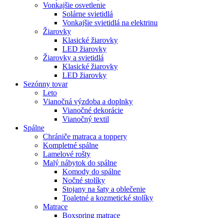
Vonkajšie osvetlenie
Solárne svietidlá
Vonkajšie svietidlá na elektrinu
Žiarovky
Klasické žiarovky
LED žiarovky
Žiarovky a svietidlá
Klasické žiarovky
LED žiarovky
Sezónny tovar
Leto
Vianočná výzdoba a doplnky
Vianočné dekorácie
Vianočný textil
Spálne
Chrániče matraca a toppery
Kompletné spálne
Lamelové rošty
Malý nábytok do spálne
Komody do spálne
Nočné stolíky
Stojany na šaty a oblečenie
Toaletné a kozmetické stolíky
Matrace
Boxspring matrace