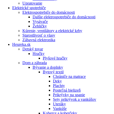
Upratovanie
Elektrické spotrebiče
Elektrospotrebiče do domácnosti
Dalšie elektrospotrebiče do domácnosti
Vysávače
Žehličky
Kúrenie, ventilátory a elektrické krby
Starostlivosť o vlasy
Zábavná elektronika
Heureka.sk
Detský tovar
Hračky
Plyšové hračky
Dom a záhrada
Bývanie a doplnky
Bytový textil
Chrániče na matrace
Deky
Plachty
Posteľná bielizeň
Prikrývky na spanie
Sety prikrývok a vankúšov
Uteráky
Vankúše
Koberce a koberčeky