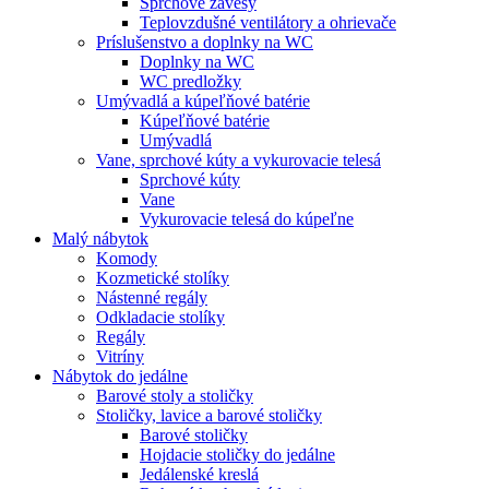
Sprchové závesy
Teplovzdušné ventilátory a ohrievače
Príslušenstvo a doplnky na WC
Doplnky na WC
WC predložky
Umývadlá a kúpeľňové batérie
Kúpeľňové batérie
Umývadlá
Vane, sprchové kúty a vykurovacie telesá
Sprchové kúty
Vane
Vykurovacie telesá do kúpeľne
Malý nábytok
Komody
Kozmetické stolíky
Nástenné regály
Odkladacie stolíky
Regály
Vitríny
Nábytok do jedálne
Barové stoly a stoličky
Stoličky, lavice a barové stoličky
Barové stoličky
Hojdacie stoličky do jedálne
Jedálenské kreslá