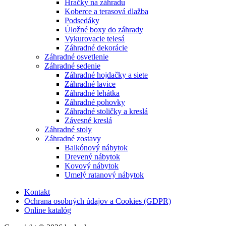
Hračky na záhradu
Koberce a terasová dlažba
Podsedáky
Úložné boxy do záhrady
Vykurovacie telesá
Záhradné dekorácie
Záhradné osvetlenie
Záhradné sedenie
Záhradné hojdačky a siete
Záhradné lavice
Záhradné lehátka
Záhradné pohovky
Záhradné stoličky a kreslá
Závesné kreslá
Záhradné stoly
Záhradné zostavy
Balkónový nábytok
Drevený nábytok
Kovový nábytok
Umelý ratanový nábytok
Kontakt
Ochrana osobných údajov a Cookies (GDPR)
Online katalóg