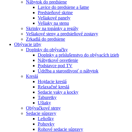
Nábytok do predsiene
Lavice do predsiene a šatne
Predsieňové skrine
Vešiakové panely
Vešiaky na stenu
Skrinky na topánky a regály
Vešiakové steny a predsieňové zostavy
Zrkadlá do predsiene
Obývacie izby
Doplnky do obývačky
Doplnky a príslušenstvo do obývacích izieb
Nábytkové osvetlenie
Podstavce pod TV
Údržba a starostlivosť o nábytok
Kreslá
Hojdacie kreslá
Relaxačné kreslá
Sedacie vaky a kocky
Taburetky
Ušiaky
Obývačkové steny
Sedacie súpravy
Leňošky
Pohovky
Rohové sedacie súpravy