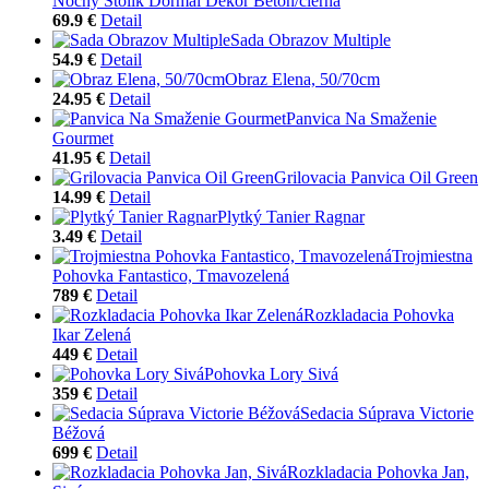
Nočný Stolík Dormal Dekor Betón/čierna
69.9 €
Detail
Sada Obrazov Multiple
54.9 €
Detail
Obraz Elena, 50/70cm
24.95 €
Detail
Panvica Na Smaženie
Gourmet
41.95 €
Detail
Grilovacia Panvica Oil Green
14.99 €
Detail
Plytký Tanier Ragnar
3.49 €
Detail
Trojmiestna
Pohovka Fantastico, Tmavozelená
789 €
Detail
Rozkladacia Pohovka
Ikar Zelená
449 €
Detail
Pohovka Lory Sivá
359 €
Detail
Sedacia Súprava Victorie
Béžová
699 €
Detail
Rozkladacia Pohovka Jan,