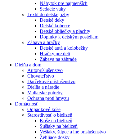
Nábytok pre najmenších
Sedacie vaky
Textil do detskej izby
Detské deky
Detské koberce
Detské obliečky a plachty
Doplnky k detským posteliam
Zábava a hračky
Detské autá a kolobežky
Hračky pre deti
Zábava na záhrade
Dielňa a dom
Autopríslušenstvo
Chovateľstvo
Darčekové príslušenstvo
Dielňa a náradie
Maliarske potreby
Ochrana proti hmyzu
Domácnosť
Odpadkové koše
Starostlivosť o bielizeň
Koše na bielizeň
Sušiaky na bielizeň
Vešiaky, štipce a iné príslušenstvo
Žehliace dosky