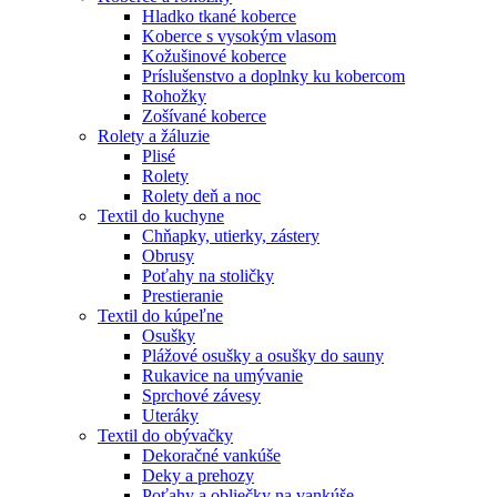
Hladko tkané koberce
Koberce s vysokým vlasom
Kožušinové koberce
Príslušenstvo a doplnky ku kobercom
Rohožky
Zošívané koberce
Rolety a žáluzie
Plisé
Rolety
Rolety deň a noc
Textil do kuchyne
Chňapky, utierky, zástery
Obrusy
Poťahy na stoličky
Prestieranie
Textil do kúpeľne
Osušky
Plážové osušky a osušky do sauny
Rukavice na umývanie
Sprchové závesy
Uteráky
Textil do obývačky
Dekoračné vankúše
Deky a prehozy
Poťahy a obliečky na vankúše