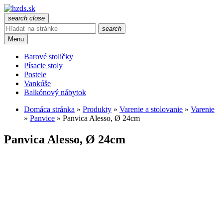
search
close
search
Menu
Barové stoličky
Písacie stoly
Postele
Vankúše
Balkónový nábytok
Domáca stránka
»
Produkty
»
Varenie a stolovanie
»
Varenie
»
Panvice
»
Panvica Alesso, Ø 24cm
Panvica Alesso, Ø 24cm