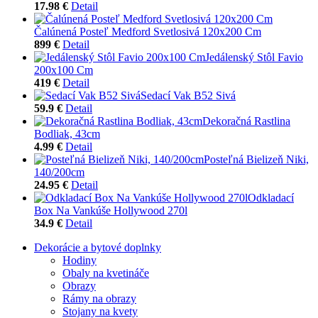
17.98 €
Detail
Čalúnená Posteľ Medford Svetlosivá 120x200 Cm
899 €
Detail
Jedálenský Stôl Favio
200x100 Cm
419 €
Detail
Sedací Vak B52 Sivá
59.9 €
Detail
Dekoračná Rastlina
Bodliak, 43cm
4.99 €
Detail
Posteľná Bielizeň Niki,
140/200cm
24.95 €
Detail
Odkladací
Box Na Vankúše Hollywood 270l
34.9 €
Detail
Dekorácie a bytové doplnky
Hodiny
Obaly na kvetináče
Obrazy
Rámy na obrazy
Stojany na kvety