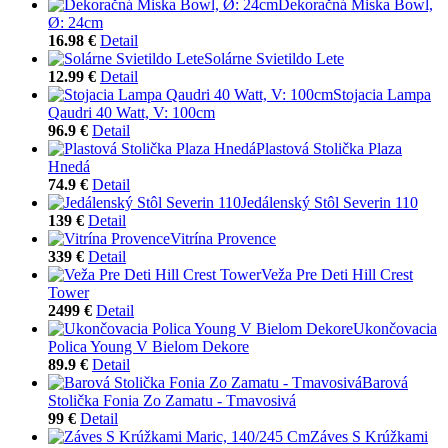
Dekoračná Miska Bowl,
Ø: 24cm
16.98 €
Detail
Solárne Svietildo Lete
12.99 €
Detail
Stojacia Lampa
Qaudri 40 Watt, V: 100cm
96.9 €
Detail
Plastová Stolička Plaza
Hnedá
74.9 €
Detail
Jedálenský Stôl Severin 110
139 €
Detail
Vitrína Provence
339 €
Detail
Veža Pre Deti Hill Crest
Tower
2499 €
Detail
Ukončovacia
Polica Young V Bielom Dekore
89.9 €
Detail
Barová
Stolička Fonia Zo Zamatu - Tmavosivá
99 €
Detail
Záves S Krúžkami