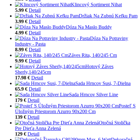
Klincový Sortiment Nihat
5.99 €
Detail
Držiak Na Zubnú Kefku Pam
3.99 €
Detail
Dóza Na Maslo Buddy
4.99 €
Detail
Dóza Na Potraviny
Industry - Pasta
8.99 €
Detail
Záves Rita, 140/245 Cm
9.99 €
Detail
Hotový Záves
Sherly,140/245cm
17.98 €
Detail
Sada Hrncov Susi, 7-Dielna
65.9 €
Detail
Sada Hrncov Silver Line
179 €
Detail
Posteľ S
Úložným Priestorom Azurro 90x200 Cm
139 €
Detail
Otočná Stolička
Pre Dieťa Anna Zelená
129 €
Detail
Dekoračná