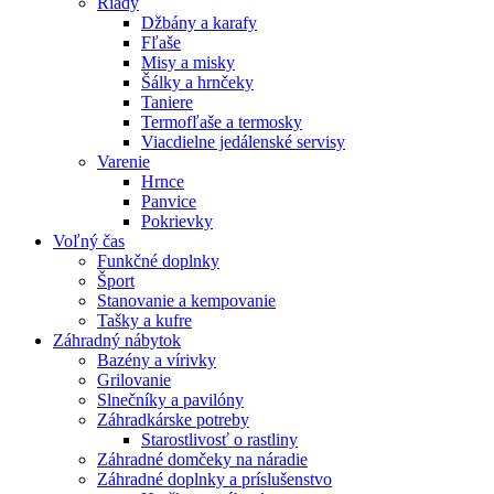
Riady
Džbány a karafy
Fľaše
Misy a misky
Šálky a hrnčeky
Taniere
Termofľaše a termosky
Viacdielne jedálenské servisy
Varenie
Hrnce
Panvice
Pokrievky
Voľný čas
Funkčné doplnky
Šport
Stanovanie a kempovanie
Tašky a kufre
Záhradný nábytok
Bazény a vírivky
Grilovanie
Slnečníky a pavilóny
Záhradkárske potreby
Starostlivosť o rastliny
Záhradné domčeky na náradie
Záhradné doplnky a príslušenstvo