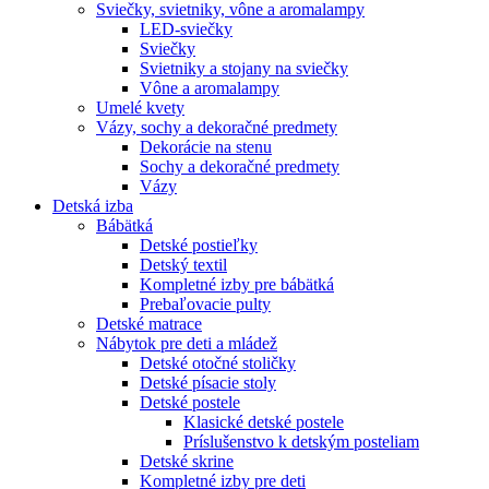
Sviečky, svietniky, vône a aromalampy
LED-sviečky
Sviečky
Svietniky a stojany na sviečky
Vône a aromalampy
Umelé kvety
Vázy, sochy a dekoračné predmety
Dekorácie na stenu
Sochy a dekoračné predmety
Vázy
Detská izba
Bábätká
Detské postieľky
Detský textil
Kompletné izby pre bábätká
Prebaľovacie pulty
Detské matrace
Nábytok pre deti a mládež
Detské otočné stoličky
Detské písacie stoly
Detské postele
Klasické detské postele
Príslušenstvo k detským posteliam
Detské skrine
Kompletné izby pre deti