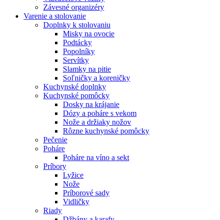
Závesné organizéry
Varenie a stolovanie
Doplnky k stolovaniu
Misky na ovocie
Podtácky
Popolníky
Servítky
Slamky na pitie
Soľničky a koreničky
Kuchynské doplnky
Kuchynské pomôcky
Dosky na krájanie
Dózy a poháre s vekom
Nože a držiaky nožov
Rôzne kuchynské pomôcky
Pečenie
Poháre
Poháre na víno a sekt
Príbory
Lyžice
Nože
Príborové sady
Vidličky
Riady
Džbány a karafy