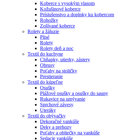
Koberce s vysokým vlasom
Kožušinové koberce
Príslušenstvo a doplnky ku kobercom
Rohožky
Zošívané koberce
Rolety a žáluzie
Plisé
Rolety
Rolety deň a noc
Textil do kuchyne
Chňapky, utierky, zástery
Obrusy
Poťahy na stoličky
Prestieranie
Textil do kúpeľne
Osušky
Plážové osušky a osušky do sauny
Rukavice na umývanie
Sprchové závesy
Uteráky
Textil do obývačky
Dekoračné vankúše
Deky a prehozy
Poťahy a obliečky na vankúše
Sedacie vankúše