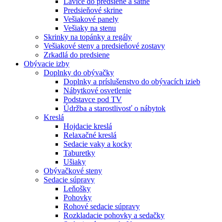
Lavice do predsiene a šatne
Predsieňové skrine
Vešiakové panely
Vešiaky na stenu
Skrinky na topánky a regály
Vešiakové steny a predsieňové zostavy
Zrkadlá do predsiene
Obývacie izby
Doplnky do obývačky
Doplnky a príslušenstvo do obývacích izieb
Nábytkové osvetlenie
Podstavce pod TV
Údržba a starostlivosť o nábytok
Kreslá
Hojdacie kreslá
Relaxačné kreslá
Sedacie vaky a kocky
Taburetky
Ušiaky
Obývačkové steny
Sedacie súpravy
Leňošky
Pohovky
Rohové sedacie súpravy
Rozkladacie pohovky a sedačky