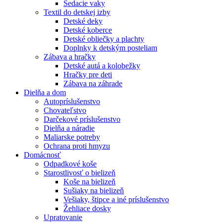
Sedacie vaky
Textil do detskej izby
Detské deky
Detské koberce
Detské obliečky a plachty
Doplnky k detským posteliam
Zábava a hračky
Detské autá a kolobežky
Hračky pre deti
Zábava na záhrade
Dielňa a dom
Autopríslušenstvo
Chovateľstvo
Darčekové príslušenstvo
Dielňa a náradie
Maliarske potreby
Ochrana proti hmyzu
Domácnosť
Odpadkové koše
Starostlivosť o bielizeň
Koše na bielizeň
Sušiaky na bielizeň
Vešiaky, štipce a iné príslušenstvo
Žehliace dosky
Upratovanie