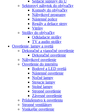
Sedacie súpravy do U
Sektorový nábytok do obývačky
Komody do obývačky
Nábytkové programy
Nástenné police
Regály a deliace steny
Vitríny
Stolíky do obývačky
Odkladacie stolíky
TV a audio stolíky
Osvetlenie, lampy a svetlá
Dekoračné a vianočné osvetlenie
Dekoračné osvetlenie
Nábytkové osvetlenie
Osvetlenie do interiéru
Bodové a LED svetlá
Nástenné osvetlenie
Nočné lampy
Stojacie lampy
Stolné lampy
Stropné osvetlenie
Závesné osvetlenie
Príslušenstvo k osvetleniu
Stropné ventilátory
Vonkajšie osvetlenie