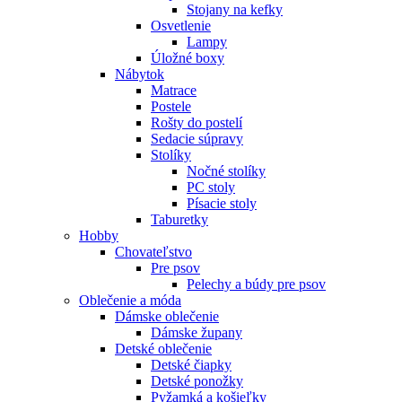
Stojany na kefky
Osvetlenie
Lampy
Úložné boxy
Nábytok
Matrace
Postele
Rošty do postelí
Sedacie súpravy
Stolíky
Nočné stolíky
PC stoly
Písacie stoly
Taburetky
Hobby
Chovateľstvo
Pre psov
Pelechy a búdy pre psov
Oblečenie a móda
Dámske oblečenie
Dámske župany
Detské oblečenie
Detské čiapky
Detské ponožky
Pyžamká a košieľky