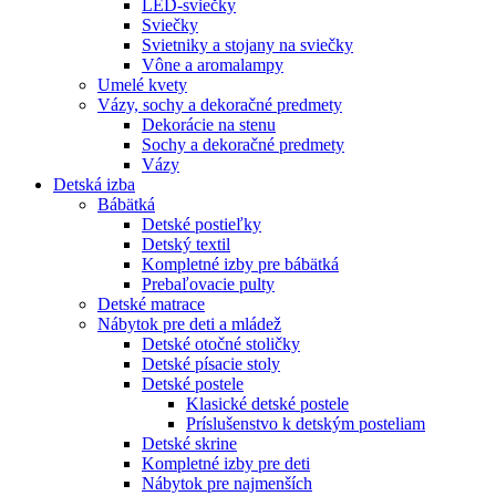
LED-sviečky
Sviečky
Svietniky a stojany na sviečky
Vône a aromalampy
Umelé kvety
Vázy, sochy a dekoračné predmety
Dekorácie na stenu
Sochy a dekoračné predmety
Vázy
Detská izba
Bábätká
Detské postieľky
Detský textil
Kompletné izby pre bábätká
Prebaľovacie pulty
Detské matrace
Nábytok pre deti a mládež
Detské otočné stoličky
Detské písacie stoly
Detské postele
Klasické detské postele
Príslušenstvo k detským posteliam
Detské skrine
Kompletné izby pre deti
Nábytok pre najmenších