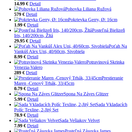
14.99 €
Detail
Pohovka Liliana Ružová
579 €
Detail
Pokrievka Gerry, Ø: 16cm
1.99 €
Detail
Posteľná Bielizeň
Iris, 140/200cm, Žltá
29.95 €
Detail
Poťah Na
Vankúš Alex Uni, 40/60cm, Sivobiela
8.99 €
Detail
Potravinová Skrinka
Venezia-Valero
289 €
Detail
Prestieranie
Maren -Cenový Trhák, 33/45cm
0.79 €
Detail
Spona Na Záves Glitzer
5.99 €
Detail
Sada Vkladacích
Políc Texline, 2-Jitý Set
78.9 €
Detail
Sada Vešiakov Velvet
7.99 €
Detail
Posteľná Zásuvka James