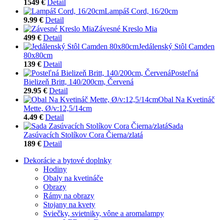
1549 €
Detail
Lampáš Cord, 16/20cm
9.99 €
Detail
Závesné Kreslo Mia
499 €
Detail
Jedálenský Stôl Camden
80x80cm
139 €
Detail
Posteľná
Bielizeň Britt, 140/200cm, Červená
29.95 €
Detail
Obal Na Kvetináč
Mette, Ø/v:12,5/14cm
4.49 €
Detail
Sada
Zasúvacích Stolíkov Cora Čierna/zlatá
189 €
Detail
Dekorácie a bytové doplnky
Hodiny
Obaly na kvetináče
Obrazy
Rámy na obrazy
Stojany na kvety
Sviečky, svietniky, vône a aromalampy