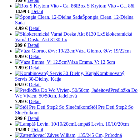
109 €
Detail
Box S Krytom Vito - Ca. 86l
14.99 €
Detail
Špongia Clean, 12-Dielna
Sada
4.99 €
Detail
Sklokeramická
Varná Doska Akt 8130 Lx
209 €
Detail
Váza Giorno, Ø/v: 19/22cm
9.99 €
Detail
Váza Emma, V: 12,5cm
7.99 €
Detail
Kombinovaný
Servis 30-Dielny, Katja
69.9 €
Detail
Predložka Do
Wc Vivien, 50/50cm, Jadeitová
7.99 €
Detail
Stôl Pre Deti Step2 So
Slnečníkom
299 €
Detail
Lampáš Levin, 10/10/20cm
19.98 €
Detail