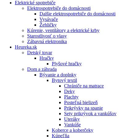
Elektrické spotrebiče
Elektrospotrebiče do domácnosti
Dalšie elektrospotrebiče do domácnosti
Vysávače
Žehličky
Kúrenie, ventilátory a elektrické krby
Starostlivosť o vlasy
Zábavná elektronika
Heureka.sk
Detský tovar
Hračky
Plyšové hračky
Dom a záhrada
Bývanie a doplnky
Bytový textil
Chrániče na matrace
Deky
Plachty
Posteľná bielizeň
Prikrývky na spanie
Sety prikrývok a vankúšov
Uteráky
Vankúše
Koberce a koberčeky
Kúpeľňa