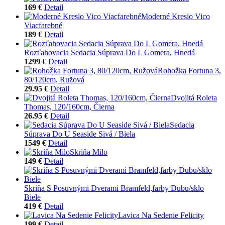
169 €
Detail
Moderné Kreslo Vico
Viacfarebné
189 €
Detail
Rozťahovacia Sedacia Súprava Do L Gomera, Hnedá
1299 €
Detail
Rohožka Fortuna 3,
80/120cm, Ružová
29.95 €
Detail
Dvojitá Roleta
Thomas, 120/160cm, Čierna
26.95 €
Detail
Sedacia
Súprava Do U Seaside Sivá / Biela
1549 €
Detail
Skriňa Milo
149 €
Detail
Skriňa S Posuvnými Dverami Bramfeld,farby Dubu/sklo
Biele
419 €
Detail
Lavica Na Sedenie Felicity
199 €
Detail