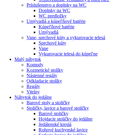
Príslušenstvo a doplnky na WC
Doplnky na WC
WC predložky
Umývadlá a kúpeľňové batérie
Kúpeľňové batérie
Umývadlá
Vane, sprchové kúty a vykurovacie telesá
Sprchové kúty
Vane
Vykurovacie telesá do kúpeľne
Malý nábytok
Komody
Kozmetické stolíky
Nástenné regály
Odkladacie stolíky
Regály
Vitríny
Nábytok do jedálne
Barové stoly a stoličky
Stoličky, lavice a barové stoličky
Barové stoličky
Hojdacie stoličky do jedálne
Jedálenské kreslá
Rohové kuchynské lavice