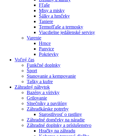
Fľaše
Misy a misky
Šálky a hrnčeky
Taniere
Termofľaše a termosky
Viacdielne jedálenské servisy
Varenie
Hrnce
Panvice
Pokrievky
Voľný čas
Funkčné doplnky
Šport
Stanovanie a kempovanie
Tašky a kufre
Záhradný nábytok
Bazény a vírivky
Grilovanie
Slnečníky a pavilóny
Záhradkárske potreby
Starostlivosť o rastliny
Záhradné domčeky na náradie
Záhradné doplnky a príslušenstvo
Hračky na záhradu