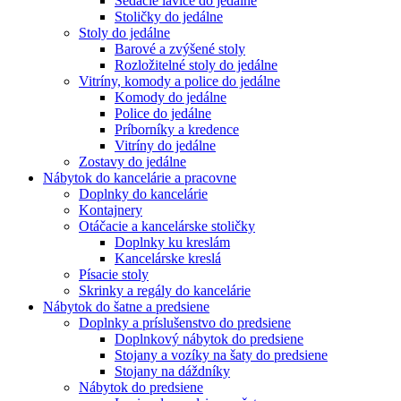
Sedacie lavice do jedálne
Stoličky do jedálne
Stoly do jedálne
Barové a zvýšené stoly
Rozložitelné stoly do jedálne
Vitríny, komody a police do jedálne
Komody do jedálne
Police do jedálne
Príborníky a kredence
Vitríny do jedálne
Zostavy do jedálne
Nábytok do kancelárie a pracovne
Doplnky do kancelárie
Kontajnery
Otáčacie a kancelárske stoličky
Doplnky ku kreslám
Kancelárske kreslá
Písacie stoly
Skrinky a regály do kancelárie
Nábytok do šatne a predsiene
Doplnky a príslušenstvo do predsiene
Doplnkový nábytok do predsiene
Stojany a vozíky na šaty do predsiene
Stojany na dáždníky
Nábytok do predsiene