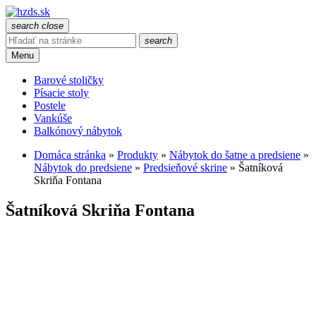
search
close
search
Menu
Barové stoličky
Písacie stoly
Postele
Vankúše
Balkónový nábytok
Domáca stránka
»
Produkty
»
Nábytok do šatne a predsiene
»
Nábytok do predsiene
»
Predsieňové skrine
»
Šatníková
Skriňa Fontana
Šatníková Skriňa Fontana