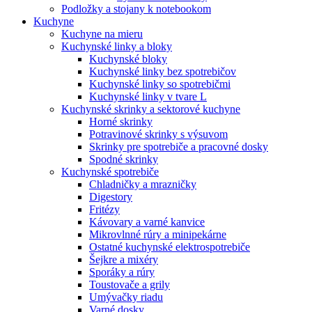
Podložky a stojany k notebookom
Kuchyne
Kuchyne na mieru
Kuchynské linky a bloky
Kuchynské bloky
Kuchynské linky bez spotrebičov
Kuchynské linky so spotrebičmi
Kuchynské linky v tvare L
Kuchynské skrinky a sektorové kuchyne
Horné skrinky
Potravinové skrinky s výsuvom
Skrinky pre spotrebiče a pracovné dosky
Spodné skrinky
Kuchynské spotrebiče
Chladničky a mrazničky
Digestory
Fritézy
Kávovary a varné kanvice
Mikrovlnné rúry a minipekárne
Ostatné kuchynské elektrospotrebiče
Šejkre a mixéry
Sporáky a rúry
Toustovače a grily
Umývačky riadu
Varné dosky