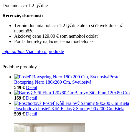
Dodanie: cca 1-2 týždne
Recenzie, skúsenosti
Termín dodania bol cca 1-2 týždne ale to si človek dnes už
nepomôže
Akciovej cene 129.00 € som nemohol odolať.
Podľa heureky najlacnejšie na moebelix.sk
info_outline
Viac info o produkte
Podobné produkty
Posteľ
Boxspring Nero 180x200 Cm, Svetlosivá
549 €
Detail
Barový Stôl Finn 120x80 Cm
169 €
Detail
Poschodová Posteľ Kôň Fialový Sammy 90x200 Cm Biela
599 €
Detail