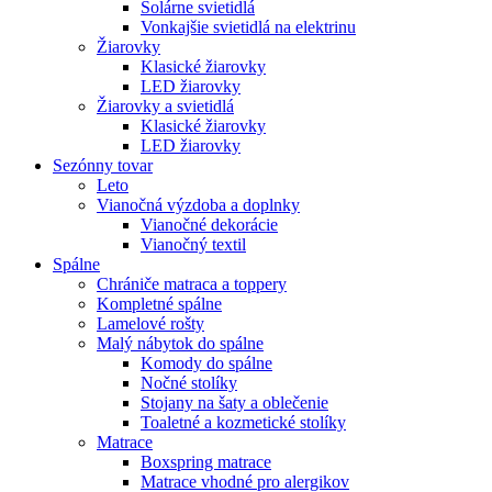
Solárne svietidlá
Vonkajšie svietidlá na elektrinu
Žiarovky
Klasické žiarovky
LED žiarovky
Žiarovky a svietidlá
Klasické žiarovky
LED žiarovky
Sezónny tovar
Leto
Vianočná výzdoba a doplnky
Vianočné dekorácie
Vianočný textil
Spálne
Chrániče matraca a toppery
Kompletné spálne
Lamelové rošty
Malý nábytok do spálne
Komody do spálne
Nočné stolíky
Stojany na šaty a oblečenie
Toaletné a kozmetické stolíky
Matrace
Boxspring matrace
Matrace vhodné pro alergikov