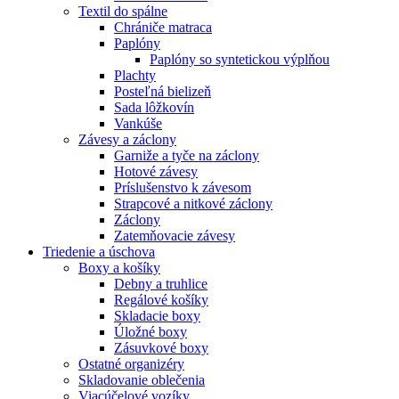
Textil do spálne
Chrániče matraca
Paplóny
Paplóny so syntetickou výplňou
Plachty
Posteľná bielizeň
Sada lôžkovín
Vankúše
Závesy a záclony
Garniže a tyče na záclony
Hotové závesy
Príslušenstvo k závesom
Strapcové a nitkové záclony
Záclony
Zatemňovacie závesy
Triedenie a úschova
Boxy a košíky
Debny a truhlice
Regálové košíky
Skladacie boxy
Úložné boxy
Zásuvkové boxy
Ostatné organizéry
Skladovanie oblečenia
Viacúčelové vozíky