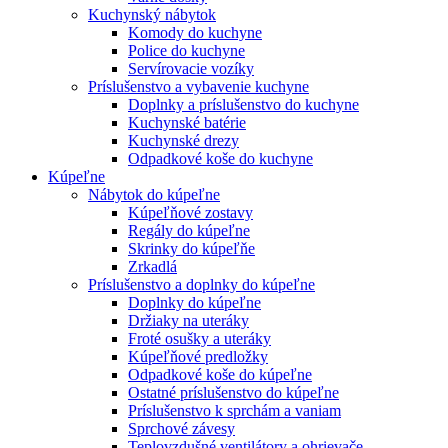
Kuchynský nábytok
Komody do kuchyne
Police do kuchyne
Servírovacie vozíky
Príslušenstvo a vybavenie kuchyne
Doplnky a príslušenstvo do kuchyne
Kuchynské batérie
Kuchynské drezy
Odpadkové koše do kuchyne
Kúpeľne
Nábytok do kúpeľne
Kúpeľňové zostavy
Regály do kúpeľne
Skrinky do kúpeľňe
Zrkadlá
Príslušenstvo a doplnky do kúpeľne
Doplnky do kúpeľne
Držiaky na uteráky
Froté osušky a uteráky
Kúpeľňové predložky
Odpadkové koše do kúpeľne
Ostatné príslušenstvo do kúpeľne
Príslušenstvo k sprchám a vaniam
Sprchové závesy
Teplovzdušné ventilátory a ohrievače