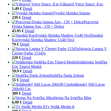
Vákuové Vrece Space -Ext-
1.49 €
Detail
Vysoká Skrinka Alassio
239 €
Detail
Pracovná
Doska Samoa Aps - 150 + Dekor
45.95 €
Detail
Spodná
Kuchynská Skrinka Shadow Us40 Sivá
79 €
Detail
Stojacia Lampa V
Čiernej Farbe,15345s
229 €
Detail
Jedálenská Stolička
Eris Tmavá Modrá
59.9 €
Detail
Stolička Darla Zelená
55 €
Detail
Jedálenský Stôl Lucas
200x90 Cm
309 €
Detail
Stojan Na Sviečku Mira
6.99 €
Detail
Tv Stolík Merlin Ii