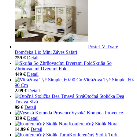
Posteľ V Tvare
Domčeka Lio Mini Záves Safari
759 €
Detail
Skriňa So
Zhrňovacími Dverami Fold
449 €
Detail
Vitrážová Tyč Simple, 60-
90 Cm
2.99 €
Detail
Otočná Stolička Dea
Tmavá Sivá
99 €
Detail
Vysoká Komoda Provence
339 €
Detail
Konferenčný Stolík Nora
14.99 €
Detail
Konferenčný Stolík Turin