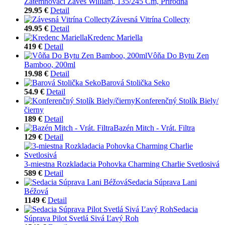
Zatemňovací Záves William, 135/245 Cm, Prírodná
29.95 €
Detail
Závesná Vitrína Collecty
49.95 €
Detail
Kredenc Mariella
419 €
Detail
Vôňa Do Bytu Zen
Bamboo, 200ml
19.98 €
Detail
Barová Stolička Seko
54.9 €
Detail
Konferenčný Stolík Biely/
čierny
189 €
Detail
Bazén Mitch - Vrát. Filtra
129 €
Detail
3-miestna Rozkladacia Pohovka Charming Charlie Svetlosivá
589 €
Detail
Sedacia Súprava Lani
Béžová
1149 €
Detail
Sedacia
Súprava Pilot Svetlá Sivá Ľavý Roh