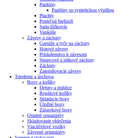
Paplóny
Paplóny so syntetickou výplňou
Plachty
Posteľná bielizeň
Sada lôžkovín
Vankúše
Závesy a záclony
Garniže a tyče na záclony
Hotové závesy
Príslušenstvo k závesom
Strapcové a nitkové záclony
Záclony
Zatemňovacie závesy
Triedenie a úschova
Boxy a košíky
Debny a truhlice
Regálové košíky
Skladacie boxy
Úložné boxy
Zásuvkové boxy
Ostatné organizéry
Skladovanie oblečenia
Viacúčelové vozíky
Závesné organizéry
Varenie a stolovanie