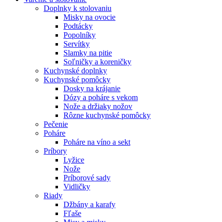
Doplnky k stolovaniu
Misky na ovocie
Podtácky
Popolníky
Servítky
Slamky na pitie
Soľničky a koreničky
Kuchynské doplnky
Kuchynské pomôcky
Dosky na krájanie
Dózy a poháre s vekom
Nože a držiaky nožov
Rôzne kuchynské pomôcky
Pečenie
Poháre
Poháre na víno a sekt
Príbory
Lyžice
Nože
Príborové sady
Vidličky
Riady
Džbány a karafy
Fľaše