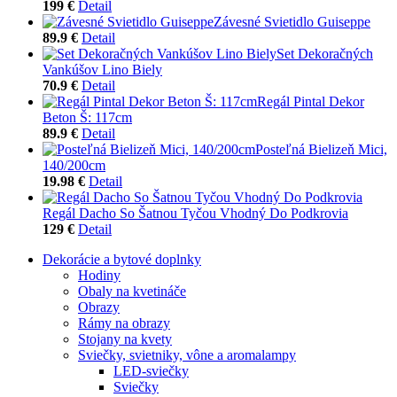
199 €
Detail
Závesné Svietidlo Guiseppe
89.9 €
Detail
Set Dekoračných
Vankúšov Lino Biely
70.9 €
Detail
Regál Pintal Dekor
Beton Š: 117cm
89.9 €
Detail
Posteľná Bielizeň Mici,
140/200cm
19.98 €
Detail
Regál Dacho So Šatnou Tyčou Vhodný Do Podkrovia
129 €
Detail
Dekorácie a bytové doplnky
Hodiny
Obaly na kvetináče
Obrazy
Rámy na obrazy
Stojany na kvety
Sviečky, svietniky, vône a aromalampy
LED-sviečky
Sviečky