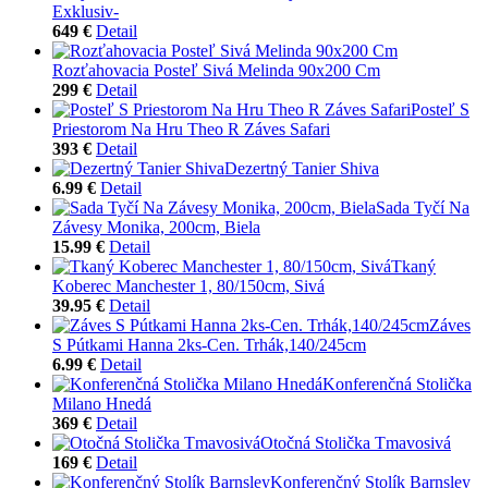
Exklusiv-
649 €
Detail
Rozťahovacia Posteľ Sivá Melinda 90x200 Cm
299 €
Detail
Posteľ S
Priestorom Na Hru Theo R Záves Safari
393 €
Detail
Dezertný Tanier Shiva
6.99 €
Detail
Sada Tyčí Na
Závesy Monika, 200cm, Biela
15.99 €
Detail
Tkaný
Koberec Manchester 1, 80/150cm, Sivá
39.95 €
Detail
Záves
S Pútkami Hanna 2ks-Cen. Trhák,140/245cm
6.99 €
Detail
Konferenčná Stolička
Milano Hnedá
369 €
Detail
Otočná Stolička Tmavosivá
169 €
Detail
Konferenčný Stolík Barnsley