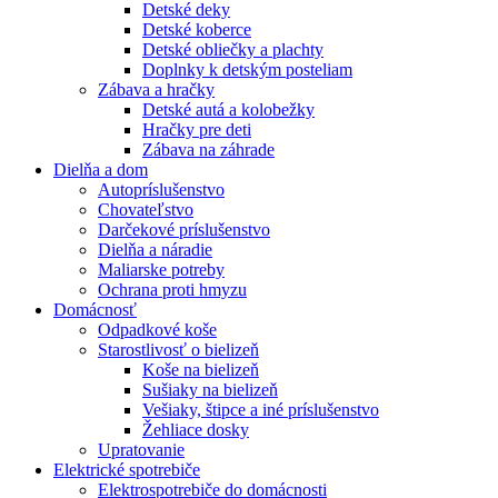
Detské deky
Detské koberce
Detské obliečky a plachty
Doplnky k detským posteliam
Zábava a hračky
Detské autá a kolobežky
Hračky pre deti
Zábava na záhrade
Dielňa a dom
Autopríslušenstvo
Chovateľstvo
Darčekové príslušenstvo
Dielňa a náradie
Maliarske potreby
Ochrana proti hmyzu
Domácnosť
Odpadkové koše
Starostlivosť o bielizeň
Koše na bielizeň
Sušiaky na bielizeň
Vešiaky, štipce a iné príslušenstvo
Žehliace dosky
Upratovanie
Elektrické spotrebiče
Elektrospotrebiče do domácnosti