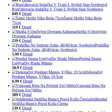
849 €
Detail
Rozťahovacia Sedačka V Tvare L Stylish Stan Svetlosivá
849 €
Detail
Šatná Skriňa Nika Biela
75cm
119 €
Detail
Skriňa S Otočnými
Dverami Alabama
259 €
Detail
Poduška
Na Sedenie Anita, 40/40/4cm, Svetlosivá
5.99 €
Detail
Predná Strana
Umývačky Riadu Milano
50.9 €
Detail
Dekoračný
Predmet Manus, Výška: 19,5cm
6.99 €
Detail
Vstavaná Rúra Na
Pečenie Etv7460ss
389 €
Detail
Jedálenská
Stolička Bianco Pravá Koža Čierna
139 €
Detail