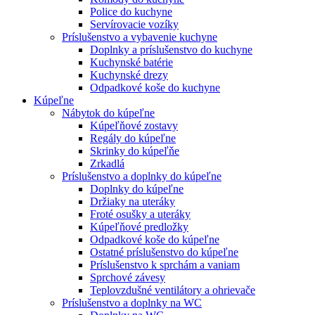
Police do kuchyne
Servírovacie vozíky
Príslušenstvo a vybavenie kuchyne
Doplnky a príslušenstvo do kuchyne
Kuchynské batérie
Kuchynské drezy
Odpadkové koše do kuchyne
Kúpeľne
Nábytok do kúpeľne
Kúpeľňové zostavy
Regály do kúpeľne
Skrinky do kúpeľňe
Zrkadlá
Príslušenstvo a doplnky do kúpeľne
Doplnky do kúpeľne
Držiaky na uteráky
Froté osušky a uteráky
Kúpeľňové predložky
Odpadkové koše do kúpeľne
Ostatné príslušenstvo do kúpeľne
Príslušenstvo k sprchám a vaniam
Sprchové závesy
Teplovzdušné ventilátory a ohrievače
Príslušenstvo a doplnky na WC