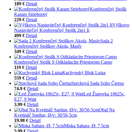
189 €
Detail
Konferenčný Stolík
Karam Strieborný
229 €
Detail
Výškovo
Nastaviteľný Konferenčný Stolík 2in1 Ii
499 €
Detail
Sada 2
Konferenčný Stolíkov Akola, Masív
349 €
Detail
Konferenčný Stolík S Odkladacím Priestorom Carpo
119 €
Detail
Kuchynský Blok Luisa
559 €
Detail
Sprchová Sada Soho Čierna
74.9 €
Detail
Led Žiarovka 10625c,
E27, 9 Watt
3.99 €
Detail
Obal Na
Kvetináč Sardun, Ø/v: 30/56,5cm
19.98 €
Detail
Miska Sahara, Ø: 7,5cm
5.99 €
Detail