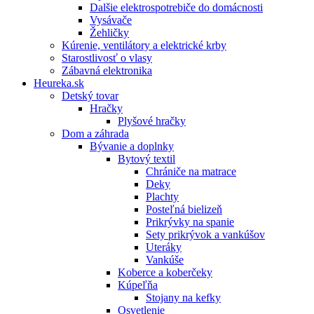
Dalšie elektrospotrebiče do domácnosti
Vysávače
Žehličky
Kúrenie, ventilátory a elektrické krby
Starostlivosť o vlasy
Zábavná elektronika
Heureka.sk
Detský tovar
Hračky
Plyšové hračky
Dom a záhrada
Bývanie a doplnky
Bytový textil
Chrániče na matrace
Deky
Plachty
Posteľná bielizeň
Prikrývky na spanie
Sety prikrývok a vankúšov
Uteráky
Vankúše
Koberce a koberčeky
Kúpeľňa
Stojany na kefky
Osvetlenie