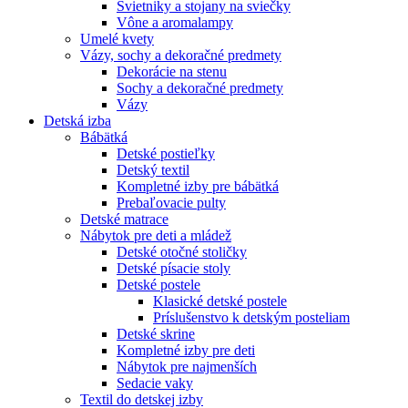
Svietniky a stojany na sviečky
Vône a aromalampy
Umelé kvety
Vázy, sochy a dekoračné predmety
Dekorácie na stenu
Sochy a dekoračné predmety
Vázy
Detská izba
Bábätká
Detské postieľky
Detský textil
Kompletné izby pre bábätká
Prebaľovacie pulty
Detské matrace
Nábytok pre deti a mládež
Detské otočné stoličky
Detské písacie stoly
Detské postele
Klasické detské postele
Príslušenstvo k detským posteliam
Detské skrine
Kompletné izby pre deti
Nábytok pre najmenších
Sedacie vaky
Textil do detskej izby