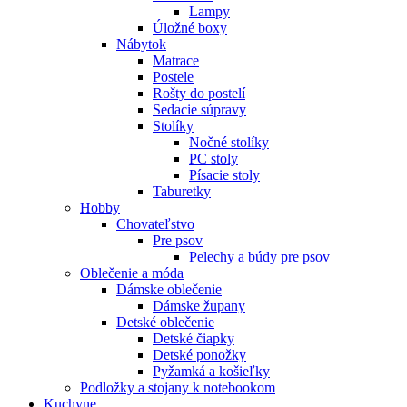
Lampy
Úložné boxy
Nábytok
Matrace
Postele
Rošty do postelí
Sedacie súpravy
Stolíky
Nočné stolíky
PC stoly
Písacie stoly
Taburetky
Hobby
Chovateľstvo
Pre psov
Pelechy a búdy pre psov
Oblečenie a móda
Dámske oblečenie
Dámske župany
Detské oblečenie
Detské čiapky
Detské ponožky
Pyžamká a košieľky
Podložky a stojany k notebookom
Kuchyne