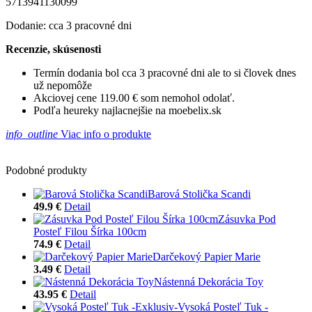
5713941130099
Dodanie: cca 3 pracovné dni
Recenzie, skúsenosti
Termín dodania bol cca 3 pracovné dni ale to si človek dnes
už nepomôže
Akciovej cene 119.00 € som nemohol odolať.
Podľa heureky najlacnejšie na moebelix.sk
info_outline
Viac info o produkte
Podobné produkty
Barová Stolička Scandi
49.9 €
Detail
Zásuvka Pod
Posteľ Filou Šírka 100cm
74.9 €
Detail
Darčekový Papier Marie
3.49 €
Detail
Nástenná Dekorácia Toy
43.95 €
Detail
Vysoká Posteľ Tuk -