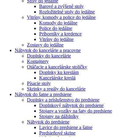
Stoly do jedálne
Barové a zvýšené stoly
Rozložitelné stoly do jedálne
Vitríny, komody a police do jedálne
Komody do jedálne
Police do jedálne
Príborníky a kredence
Vitríny do jedálne
Zostavy do jedálne
Nábytok do kancelárie a pracovne
Doplnky do kancelárie
Kontajnery
Otáčacie a kancelárske stoličky
Doplnky ku kreslám
Kancelárske kreslá
Písacie stoly
Skrinky a regály do kancelárie
Nábytok do šatne a predsiene
Doplnky a príslušenstvo do predsiene
Doplnkový nábytok do predsiene
Stojany a vozíky na šaty do predsiene
Stojany na dáždníky
Nábytok do predsiene
Lavice do predsiene a šatne
Predsieňové skrine