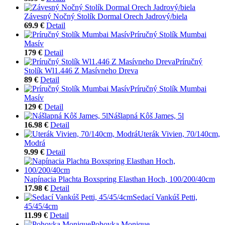
Závesný Nočný Stolík Dormal Orech Jadrový/biela
69.9 €
Detail
Príručný Stolík Mumbai
Masív
179 €
Detail
Príručný
Stolík Wl1.446 Z Masívneho Dreva
89 €
Detail
Príručný Stolík Mumbai
Masív
129 €
Detail
Nášlapná Kôš James, 5l
16.98 €
Detail
Uterák Vivien, 70/140cm,
Modrá
9.99 €
Detail
Napínacia Plachta Boxspring Elasthan Hoch, 100/200/40cm
17.98 €
Detail
Sedací Vankúš Petti,
45/45/4cm
11.99 €
Detail
Pohovka Monique