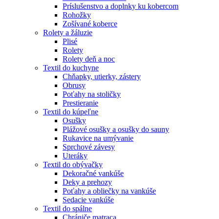
Príslušenstvo a doplnky ku kobercom
Rohožky
Zošívané koberce
Rolety a žáluzie
Plisé
Rolety
Rolety deň a noc
Textil do kuchyne
Chňapky, utierky, zástery
Obrusy
Poťahy na stoličky
Prestieranie
Textil do kúpeľne
Osušky
Plážové osušky a osušky do sauny
Rukavice na umývanie
Sprchové závesy
Uteráky
Textil do obývačky
Dekoračné vankúše
Deky a prehozy
Poťahy a obliečky na vankúše
Sedacie vankúše
Textil do spálne
Chrániče matraca