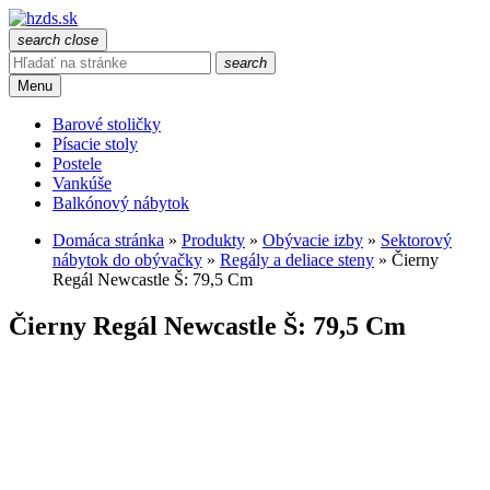
search
close
search
Menu
Barové stoličky
Písacie stoly
Postele
Vankúše
Balkónový nábytok
Domáca stránka
»
Produkty
»
Obývacie izby
»
Sektorový
nábytok do obývačky
»
Regály a deliace steny
»
Čierny
Regál Newcastle Š: 79,5 Cm
Čierny Regál Newcastle Š: 79,5 Cm