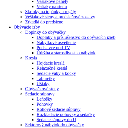
Vešiakové panely
Vešiaky na stenu
Skrinky na topánky a regály
Vešiakové steny a predsieňové zostavy
Zrkadlá do predsiene
Obývacie izby
Doplnky do obývačky
Doplnky a príslušenstvo do obývacích izieb
Nábytkové osvetlenie
Podstavce pod TV
Údržba a starostlivosť o nábytok
Kreslá
Hojdacie kreslá
Relaxačné kreslá
Sedacie vaky a kocky
Taburetky
Ušiaky
Obývačkové steny
Sedacie súpravy
Leňošky
Pohovky
Rohové sedacie súpravy
Rozkladacie pohovky a sedačky
Sedacie súpravy do U
Sektorový nábytok do obývačky