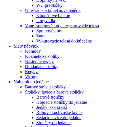
Doplnky na WC
WC predložky
Umývadlá a kúpeľňové batérie
Kúpeľňové batérie
Umývadlá
Vane, sprchové kúty a vykurovacie telesá
Sprchové kúty
Vane
Vykurovacie telesá do kúpeľne
Malý nábytok
Komody
Kozmetické stolíky
Nástenné regály
Odkladacie stolíky
Regály
Vitríny
Nábytok do jedálne
Barové stoly a stoličky
Stoličky, lavice a barové stoličky
Barové stoličky
Hojdacie stoličky do jedálne
Jedálenské kreslá
Rohové kuchynské lavice
Sedacie lavice do jedálne
Stoličky do jedálne