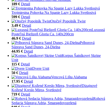
189 €
Detail
Trojmiestna Pohovka Na Spanie Lazy Lukka Svetlosivá
599 €
Detail
Otočný Popolník Twist
3.49 €
Detail
Luxusná
Posteľná Bielizeň Gloria Ca. 140x200cm
46.9 €
Detail
Príborová
Súprava Sand Dunes, 24-Dielna
44.95 €
Detail
Korpus Šatníkovej Skrine
Unit
115 €
Detail
Dvere Unit
50 €
Detail
Vencová Lišta Alabama
17.95 €
Detail
Dizajnové
Kožené Kreslo Mirea, Svetlosivé
719 €
Detail
Rohová
Sedacia Súprava Adria, Smaragdovozelená