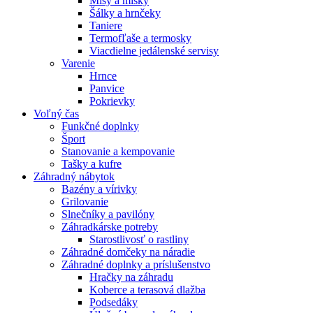
Misy a misky
Šálky a hrnčeky
Taniere
Termofľaše a termosky
Viacdielne jedálenské servisy
Varenie
Hrnce
Panvice
Pokrievky
Voľný čas
Funkčné doplnky
Šport
Stanovanie a kempovanie
Tašky a kufre
Záhradný nábytok
Bazény a vírivky
Grilovanie
Slnečníky a pavilóny
Záhradkárske potreby
Starostlivosť o rastliny
Záhradné domčeky na náradie
Záhradné doplnky a príslušenstvo
Hračky na záhradu
Koberce a terasová dlažba
Podsedáky