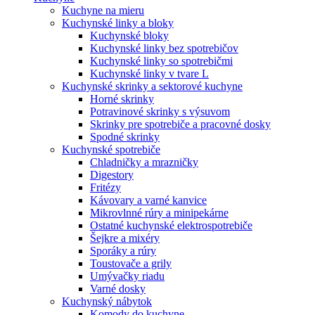
Kuchyne na mieru
Kuchynské linky a bloky
Kuchynské bloky
Kuchynské linky bez spotrebičov
Kuchynské linky so spotrebičmi
Kuchynské linky v tvare L
Kuchynské skrinky a sektorové kuchyne
Horné skrinky
Potravinové skrinky s výsuvom
Skrinky pre spotrebiče a pracovné dosky
Spodné skrinky
Kuchynské spotrebiče
Chladničky a mrazničky
Digestory
Fritézy
Kávovary a varné kanvice
Mikrovlnné rúry a minipekárne
Ostatné kuchynské elektrospotrebiče
Šejkre a mixéry
Sporáky a rúry
Toustovače a grily
Umývačky riadu
Varné dosky
Kuchynský nábytok
Komody do kuchyne