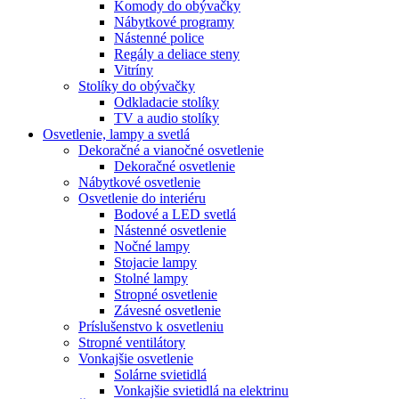
Komody do obývačky
Nábytkové programy
Nástenné police
Regály a deliace steny
Vitríny
Stolíky do obývačky
Odkladacie stolíky
TV a audio stolíky
Osvetlenie, lampy a svetlá
Dekoračné a vianočné osvetlenie
Dekoračné osvetlenie
Nábytkové osvetlenie
Osvetlenie do interiéru
Bodové a LED svetlá
Nástenné osvetlenie
Nočné lampy
Stojacie lampy
Stolné lampy
Stropné osvetlenie
Závesné osvetlenie
Príslušenstvo k osvetleniu
Stropné ventilátory
Vonkajšie osvetlenie
Solárne svietidlá
Vonkajšie svietidlá na elektrinu