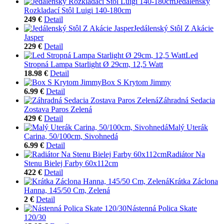
Jedálenský
Rozkladací Stôl Luigi 140-180cm
249 €
Detail
Jedálenský Stôl Z Akácie
Jasper
229 €
Detail
Led
Stropná Lampa Starlight Ø 29cm, 12,5 Watt
18.98 €
Detail
Box S Krytom Jimmy
6.99 €
Detail
Záhradná Sedacia
Zostava Paros Zelená
429 €
Detail
Malý Uterák
Carina, 50/100cm, Sivohnedá
6.99 €
Detail
Radiátor Na
Stenu Bielej Farby 60x112cm
422 €
Detail
Krátka Záclona
Hanna, 145/50 Cm, Zelená
2 €
Detail
Nástenná Polica Skate
120/30