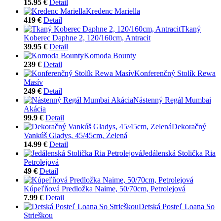
15.95 €
Detail
Kredenc Mariella
419 €
Detail
Tkaný
Koberec Daphne 2, 120/160cm, Antracit
39.95 €
Detail
Komoda Bounty
239 €
Detail
Konferenčný Stolík Rewa
Masív
249 €
Detail
Nástenný Regál Mumbai
Akácia
99.9 €
Detail
Dekoračný
Vankúš Gladys, 45/45cm, Zelená
14.99 €
Detail
Jedálenská Stolička Ria
Petrolejová
49 €
Detail
Kúpeľňová Predložka Naime, 50/70cm, Petrolejová
7.99 €
Detail
Detská Posteľ Loana So
Strieškou