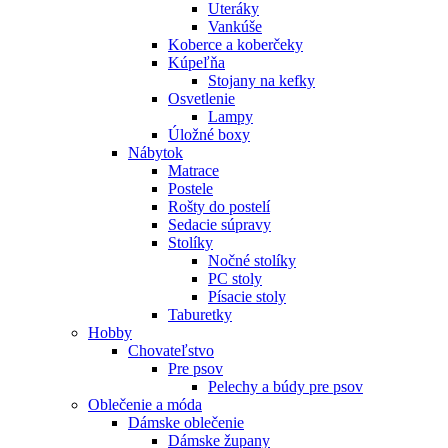
Uteráky
Vankúše
Koberce a koberčeky
Kúpeľňa
Stojany na kefky
Osvetlenie
Lampy
Úložné boxy
Nábytok
Matrace
Postele
Rošty do postelí
Sedacie súpravy
Stolíky
Nočné stolíky
PC stoly
Písacie stoly
Taburetky
Hobby
Chovateľstvo
Pre psov
Pelechy a búdy pre psov
Oblečenie a móda
Dámske oblečenie
Dámske župany