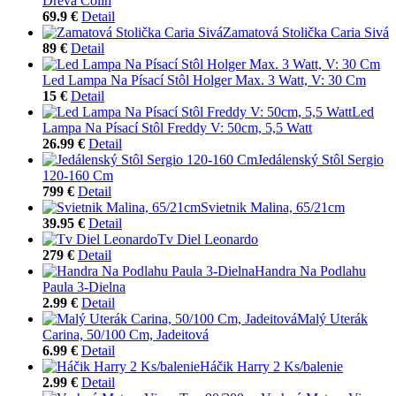
Dreva Colin
69.9 €
Detail
Zamatová Stolička Caria Sivá
89 €
Detail
Led Lampa Na Písací Stôl Holger Max. 3 Watt, V: 30 Cm
15 €
Detail
Led
Lampa Na Písací Stôl Freddy V: 50cm, 5,5 Watt
26.99 €
Detail
Jedálenský Stôl Sergio
120-160 Cm
799 €
Detail
Svietnik Malina, 65/21cm
39.95 €
Detail
Tv Diel Leonardo
279 €
Detail
Handra Na Podlahu
Paula 3-Dielna
2.99 €
Detail
Malý Uterák
Carina, 50/100 Cm, Jadeitová
6.99 €
Detail
Háčik Harry 2 Ks/balenie
2.99 €
Detail