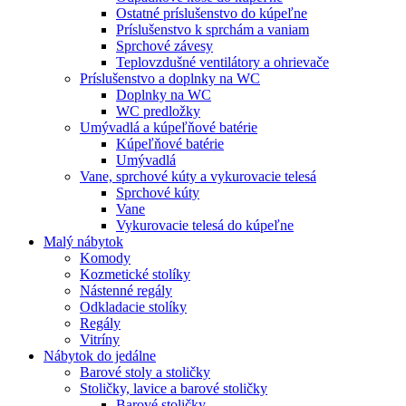
Ostatné príslušenstvo do kúpeľne
Príslušenstvo k sprchám a vaniam
Sprchové závesy
Teplovzdušné ventilátory a ohrievače
Príslušenstvo a doplnky na WC
Doplnky na WC
WC predložky
Umývadlá a kúpeľňové batérie
Kúpeľňové batérie
Umývadlá
Vane, sprchové kúty a vykurovacie telesá
Sprchové kúty
Vane
Vykurovacie telesá do kúpeľne
Malý nábytok
Komody
Kozmetické stolíky
Nástenné regály
Odkladacie stolíky
Regály
Vitríny
Nábytok do jedálne
Barové stoly a stoličky
Stoličky, lavice a barové stoličky
Barové stoličky