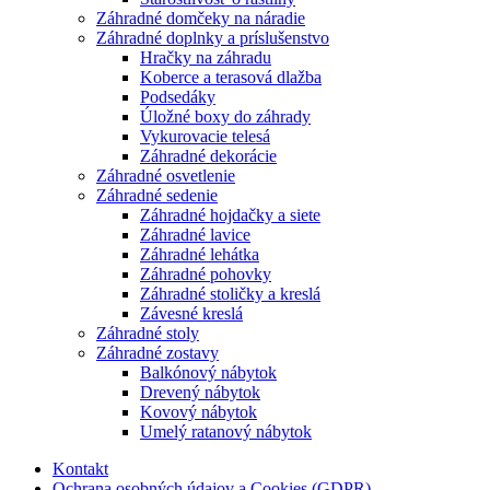
Záhradné domčeky na náradie
Záhradné doplnky a príslušenstvo
Hračky na záhradu
Koberce a terasová dlažba
Podsedáky
Úložné boxy do záhrady
Vykurovacie telesá
Záhradné dekorácie
Záhradné osvetlenie
Záhradné sedenie
Záhradné hojdačky a siete
Záhradné lavice
Záhradné lehátka
Záhradné pohovky
Záhradné stoličky a kreslá
Závesné kreslá
Záhradné stoly
Záhradné zostavy
Balkónový nábytok
Drevený nábytok
Kovový nábytok
Umelý ratanový nábytok
Kontakt
Ochrana osobných údajov a Cookies (GDPR)