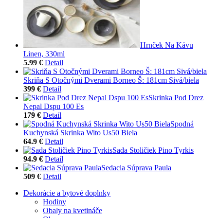
Hrnček Na Kávu
Linen, 330ml
5.99 €
Detail
Skriňa S Otočnými Dverami Borneo Š: 181cm Sivá/biela
399 €
Detail
Skrinka Pod Drez
Nepal Dspu 100 Es
179 €
Detail
Spodná
Kuchynská Skrinka Wito Us50 Biela
64.9 €
Detail
Sada Stoličiek Pino Tyrkis
94.9 €
Detail
Sedacia Súprava Paula
509 €
Detail
Dekorácie a bytové doplnky
Hodiny
Obaly na kvetináče