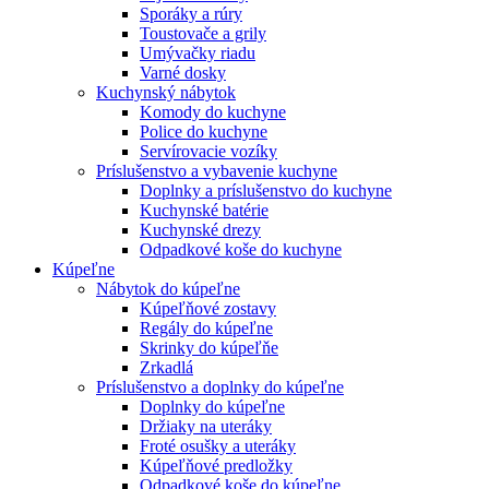
Sporáky a rúry
Toustovače a grily
Umývačky riadu
Varné dosky
Kuchynský nábytok
Komody do kuchyne
Police do kuchyne
Servírovacie vozíky
Príslušenstvo a vybavenie kuchyne
Doplnky a príslušenstvo do kuchyne
Kuchynské batérie
Kuchynské drezy
Odpadkové koše do kuchyne
Kúpeľne
Nábytok do kúpeľne
Kúpeľňové zostavy
Regály do kúpeľne
Skrinky do kúpeľňe
Zrkadlá
Príslušenstvo a doplnky do kúpeľne
Doplnky do kúpeľne
Držiaky na uteráky
Froté osušky a uteráky
Kúpeľňové predložky
Odpadkové koše do kúpeľne