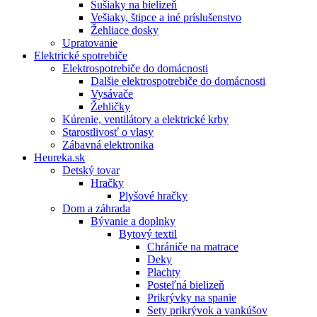
Sušiaky na bielizeň
Vešiaky, štipce a iné príslušenstvo
Žehliace dosky
Upratovanie
Elektrické spotrebiče
Elektrospotrebiče do domácnosti
Dalšie elektrospotrebiče do domácnosti
Vysávače
Žehličky
Kúrenie, ventilátory a elektrické krby
Starostlivosť o vlasy
Zábavná elektronika
Heureka.sk
Detský tovar
Hračky
Plyšové hračky
Dom a záhrada
Bývanie a doplnky
Bytový textil
Chrániče na matrace
Deky
Plachty
Posteľná bielizeň
Prikrývky na spanie
Sety prikrývok a vankúšov