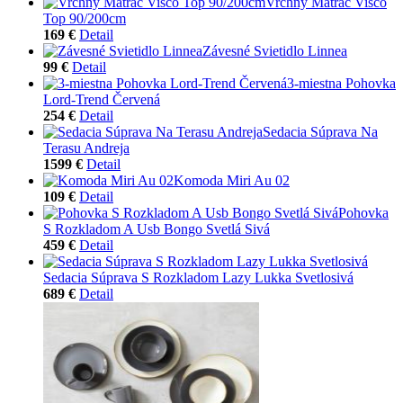
Vrchný Matrac Visco
Top 90/200cm
169 €
Detail
Závesné Svietidlo Linnea
99 €
Detail
3-miestna Pohovka
Lord-Trend Červená
254 €
Detail
Sedacia Súprava Na
Terasu Andreja
1599 €
Detail
Komoda Miri Au 02
109 €
Detail
Pohovka
S Rozkladom A Usb Bongo Svetlá Sivá
459 €
Detail
Sedacia Súprava S Rozkladom Lazy Lukka Svetlosivá
689 €
Detail