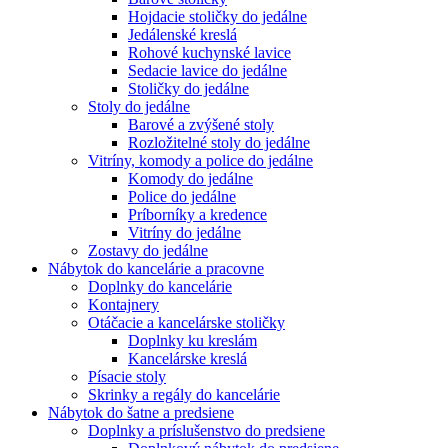
Hojdacie stoličky do jedálne
Jedálenské kreslá
Rohové kuchynské lavice
Sedacie lavice do jedálne
Stoličky do jedálne
Stoly do jedálne
Barové a zvýšené stoly
Rozložitelné stoly do jedálne
Vitríny, komody a police do jedálne
Komody do jedálne
Police do jedálne
Príborníky a kredence
Vitríny do jedálne
Zostavy do jedálne
Nábytok do kancelárie a pracovne
Doplnky do kancelárie
Kontajnery
Otáčacie a kancelárske stoličky
Doplnky ku kreslám
Kancelárske kreslá
Písacie stoly
Skrinky a regály do kancelárie
Nábytok do šatne a predsiene
Doplnky a príslušenstvo do predsiene