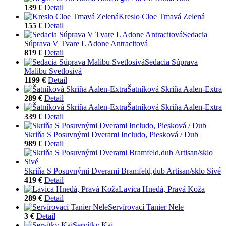
139 €
Detail
Kreslo Cloe Tmavá Zelená
155 €
Detail
Sedacia
Súprava V Tvare L Adone Antracitová
819 €
Detail
Sedacia Súprava
Malibu Svetlosivá
1199 €
Detail
Šatníková Skriňa Aalen-Extra
289 €
Detail
Šatníková Skriňa Aalen-Extra
339 €
Detail
Skriňa S Posuvnými Dverami Includo, Piesková / Dub
989 €
Detail
Skriňa S Posuvnými Dverami Bramfeld,dub Artisan/sklo Sivé
419 €
Detail
Lavica Hnedá, Pravá Koža
289 €
Detail
Servírovací Tanier Nele
3 €
Detail
Servítky Kai