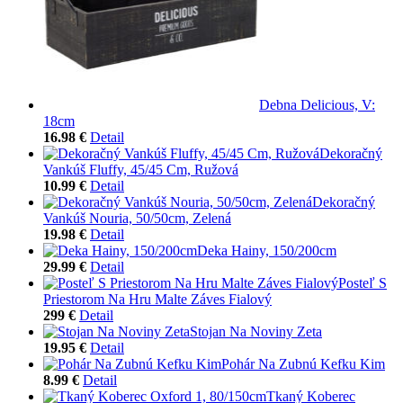
Debna Delicious, V:
18cm
16.98 €
Detail
Dekoračný
Vankúš Fluffy, 45/45 Cm, Ružová
10.99 €
Detail
Dekoračný
Vankúš Nouria, 50/50cm, Zelená
19.98 €
Detail
Deka Hainy, 150/200cm
29.99 €
Detail
Posteľ S
Priestorom Na Hru Malte Záves Fialový
299 €
Detail
Stojan Na Noviny Zeta
19.95 €
Detail
Pohár Na Zubnú Kefku Kim
8.99 €
Detail
Tkaný Koberec