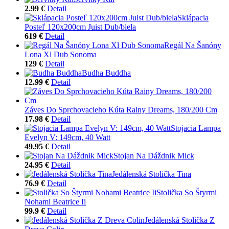
2.99 €
Detail
Sklápacia
Posteľ 120x200cm Juist Dub/biela
619 €
Detail
Regál Na Šanóny
Lona Xl Dub Sonoma
129 €
Detail
Budha Buddha
12.99 €
Detail
Záves Do Sprchovacieho Kúta Rainy Dreams, 180/200 Cm
17.98 €
Detail
Stojacia Lampa
Evelyn V: 149cm, 40 Watt
49.95 €
Detail
Stojan Na Dáždnik Mick
24.95 €
Detail
Jedálenská Stolička Tina
76.9 €
Detail
Stolička So Štyrmi
Nohami Beatrice Ii
99.9 €
Detail
Jedálenská Stolička Z