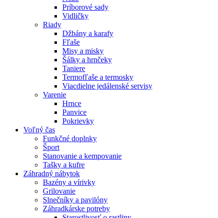
Príborové sady
Vidličky
Riady
Džbány a karafy
Fľaše
Misy a misky
Šálky a hrnčeky
Taniere
Termofľaše a termosky
Viacdielne jedálenské servisy
Varenie
Hrnce
Panvice
Pokrievky
Voľný čas
Funkčné doplnky
Šport
Stanovanie a kempovanie
Tašky a kufre
Záhradný nábytok
Bazény a vírivky
Grilovanie
Slnečníky a pavilóny
Záhradkárske potreby
Starostlivosť o rastliny