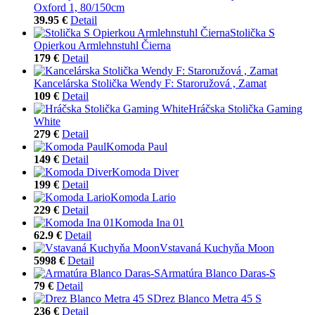
Oxford 1, 80/150cm
39.95 €
Detail
Stolička S
Opierkou Armlehnstuhl Čierna
179 €
Detail
Kancelárska Stolička Wendy F: Staroružová , Zamat
109 €
Detail
Hráčska Stolička Gaming
White
279 €
Detail
Komoda Paul
149 €
Detail
Komoda Diver
199 €
Detail
Komoda Lario
229 €
Detail
Komoda Ina 01
62.9 €
Detail
Vstavaná Kuchyňa Moon
5998 €
Detail
Armatúra Blanco Daras-S
79 €
Detail
Drez Blanco Metra 45 S
236 €
Detail