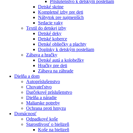
Príslušenstvo k detským posteliam
Detské skrine
Kompletné izby pre deti
Nábytok pre najmenších
Sedacie vaky
Textil do detskej izby
Detské deky
Detské koberce
Detské obliečky a plachty
Doplnky k detským posteliam
Zábava a hračky
Detské autá a kolobežky
Hračky pre deti
Zábava na záhrade
Dielňa a dom
Autopríslušenstvo
Chovateľstvo
Darčekové príslušenstvo
Dielňa a náradie
Maliarske potreby
Ochrana proti hmyzu
Domácnosť
Odpadkové koše
Starostlivosť o bielizeň
Koše na bielizeň