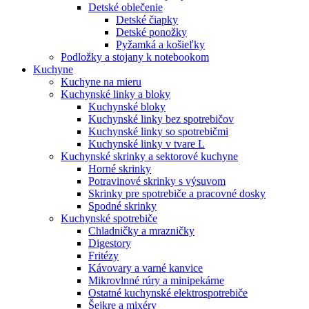
Detské oblečenie
Detské čiapky
Detské ponožky
Pyžamká a košieľky
Podložky a stojany k notebookom
Kuchyne
Kuchyne na mieru
Kuchynské linky a bloky
Kuchynské bloky
Kuchynské linky bez spotrebičov
Kuchynské linky so spotrebičmi
Kuchynské linky v tvare L
Kuchynské skrinky a sektorové kuchyne
Horné skrinky
Potravinové skrinky s výsuvom
Skrinky pre spotrebiče a pracovné dosky
Spodné skrinky
Kuchynské spotrebiče
Chladničky a mrazničky
Digestory
Fritézy
Kávovary a varné kanvice
Mikrovlnné rúry a minipekárne
Ostatné kuchynské elektrospotrebiče
Šejkre a mixéry