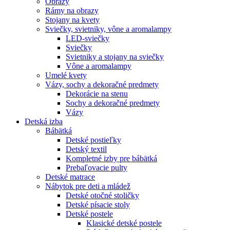
Obrazy
Rámy na obrazy
Stojany na kvety
Sviečky, svietniky, vône a aromalampy
LED-sviečky
Sviečky
Svietniky a stojany na sviečky
Vône a aromalampy
Umelé kvety
Vázy, sochy a dekoračné predmety
Dekorácie na stenu
Sochy a dekoračné predmety
Vázy
Detská izba
Bábätká
Detské postieľky
Detský textil
Kompletné izby pre bábätká
Prebaľovacie pulty
Detské matrace
Nábytok pre deti a mládež
Detské otočné stoličky
Detské písacie stoly
Detské postele
Klasické detské postele