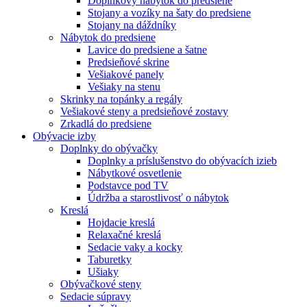
Doplnkový nábytok do predsiene
Stojany a vozíky na šaty do predsiene
Stojany na dáždníky
Nábytok do predsiene
Lavice do predsiene a šatne
Predsieňové skrine
Vešiakové panely
Vešiaky na stenu
Skrinky na topánky a regály
Vešiakové steny a predsieňové zostavy
Zrkadlá do predsiene
Obývacie izby
Doplnky do obývačky
Doplnky a príslušenstvo do obývacích izieb
Nábytkové osvetlenie
Podstavce pod TV
Údržba a starostlivosť o nábytok
Kreslá
Hojdacie kreslá
Relaxačné kreslá
Sedacie vaky a kocky
Taburetky
Ušiaky
Obývačkové steny
Sedacie súpravy