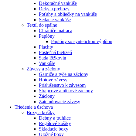
Dekoračné vankúše
Deky a prehozy
Poťahy a obliečky na vankúše
Sedacie vankúše
Textil do spálne
Chrániče matraca
Paplóny
Paplóny so syntetickou výplňou
Plachty
Posteľná bielizeň
Sada lôžkovín
Vankúše
Závesy a záclony
Garniže a tyče na záclony
Hotové závesy
Príslušenstvo k závesom
Strapcové a nitkové záclony
Záclony
Zatemňovacie závesy
Triedenie a úschova
Boxy a košíky
Debny a truhlice
Regálové košíky
Skladacie boxy
Úložné boxy