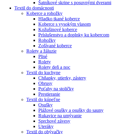
Šatníkové skrine s posuvnými dverami
Textil do domácnosti
Koberce a rohožky
Hladko tkané koberce
Koberce s vysokým vlasom
Kožušinové koberce
Príslušenstvo a doplnky ku kobercom
Rohožky
Zošívané koberce
Rolety a žáluzie
Plisé
Rolety
Rolety deň a noc
Textil do kuchyne
Chňapky, utierky, zástery
Obrusy
Poťahy na stoličky
Prestieranie
Textil do kúpeľne
Osušky
Plážové osušky a osušky do sauny
Rukavice na umývanie
Sprchové závesy
Uteráky
Textil do obývačky