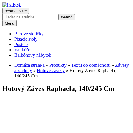
search
close
search
Menu
Barové stoličky
Písacie stoly
Postele
Vankúše
Balkónový nábytok
Domáca stránka
»
Produkty
»
Textil do domácnosti
»
Závesy
a záclony
»
Hotové závesy
»
Hotový Záves Raphaela,
140/245 Cm
Hotový Záves Raphaela, 140/245 Cm