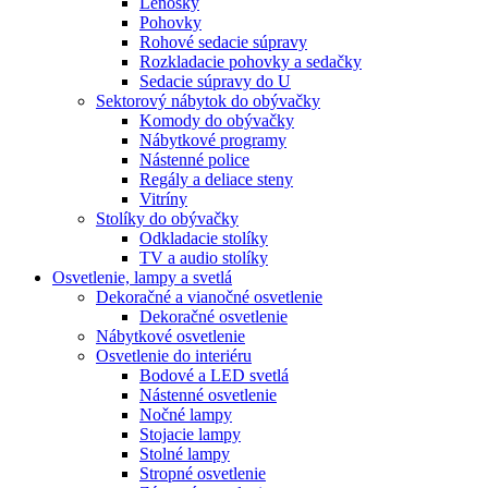
Leňošky
Pohovky
Rohové sedacie súpravy
Rozkladacie pohovky a sedačky
Sedacie súpravy do U
Sektorový nábytok do obývačky
Komody do obývačky
Nábytkové programy
Nástenné police
Regály a deliace steny
Vitríny
Stolíky do obývačky
Odkladacie stolíky
TV a audio stolíky
Osvetlenie, lampy a svetlá
Dekoračné a vianočné osvetlenie
Dekoračné osvetlenie
Nábytkové osvetlenie
Osvetlenie do interiéru
Bodové a LED svetlá
Nástenné osvetlenie
Nočné lampy
Stojacie lampy
Stolné lampy
Stropné osvetlenie