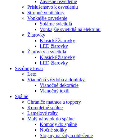
Závesné osvetlenie
Príslušenstvo k osvetleniu
Stropné ventilátory
Vonkajšie osvetlenie
Solárne svietidlá
Vonkajšie svietidlá na elektrinu
Žiarovky
Klasické žiarovky
LED žiarovky
Žiarovky a svietidlá
Klasické žiarovky
LED žiarovky
Sezónny tovar
Leto
Vianočná výzdoba a doplnky
Vianočné dekorácie
Vianočný textil
Spálne
Chrániče matraca a toppery
Kompletné spálne
Lamelové rošty
Malý nábytok do spálne
Komody do spálne
Nočné stolíky
Stojany na šaty a oblečenie