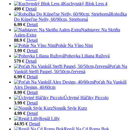
Kuchynský Blok Less 4
499 €
Detail
Rohožka
Do Kúpeľne Nelly, 60/90cm, Strieborná
6.99 €
Detail
Nadstavec Na Skriňu
Aalen-Extra
88.9 €
Detail
Pohár Na Víno Nini
3.99 €
Detail
Pohovka Liliana Ružová
579 €
Detail
Poťah Na
Vankúš Steffi Paspel, 50/50cm,červená
6.99 €
Detail
Poťah Na Vankúš
Alex Design, 40/60cm
8.99 €
Detail
Úchytné Háčiky Piccolo
3.99 €
Detail
Nosník Style Kurz
4.99 €
Detail
Regál Lilly
44.95 €
Detail
Regál Na Cd Roma Buk