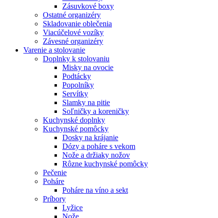
Zásuvkové boxy
Ostatné organizéry
Skladovanie oblečenia
Viacúčelové vozíky
Závesné organizéry
Varenie a stolovanie
Doplnky k stolovaniu
Misky na ovocie
Podtácky
Popolníky
Servítky
Slamky na pitie
Soľničky a koreničky
Kuchynské doplnky
Kuchynské pomôcky
Dosky na krájanie
Dózy a poháre s vekom
Nože a držiaky nožov
Rôzne kuchynské pomôcky
Pečenie
Poháre
Poháre na víno a sekt
Príbory
Lyžice
Nože