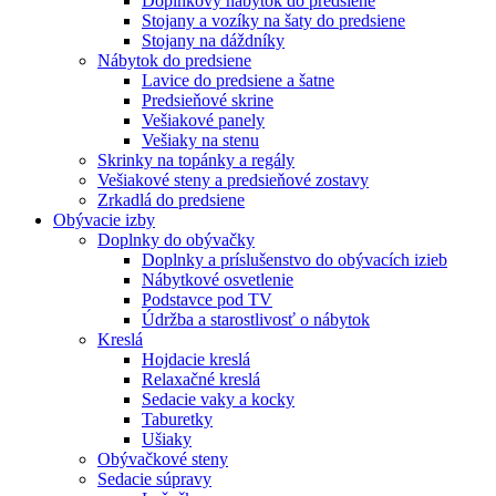
Doplnkový nábytok do predsiene
Stojany a vozíky na šaty do predsiene
Stojany na dáždníky
Nábytok do predsiene
Lavice do predsiene a šatne
Predsieňové skrine
Vešiakové panely
Vešiaky na stenu
Skrinky na topánky a regály
Vešiakové steny a predsieňové zostavy
Zrkadlá do predsiene
Obývacie izby
Doplnky do obývačky
Doplnky a príslušenstvo do obývacích izieb
Nábytkové osvetlenie
Podstavce pod TV
Údržba a starostlivosť o nábytok
Kreslá
Hojdacie kreslá
Relaxačné kreslá
Sedacie vaky a kocky
Taburetky
Ušiaky
Obývačkové steny
Sedacie súpravy