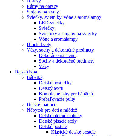
Obrazy
Rámy na obrazy
Stojany na kvety
Sviečky, svietniky, vône a aromalampy
LED-sviečky
Sviečky
Svietniky a stojany na sviečky
Vône a aromalampy
Umelé kvety
Vázy, sochy a dekoračné predmety
Dekorácie na stenu
Sochy a dekoračné predmety
Vázy
Detská izba
Bábätká
Detské postieľky
Detský textil
Kompletné izby pre bábätká
Prebaľovacie pulty
Detské matrace
Nábytok pre deti a mládež
Detské otočné stoličky
Detské písacie stoly
Detské postele
Klasické detské postele