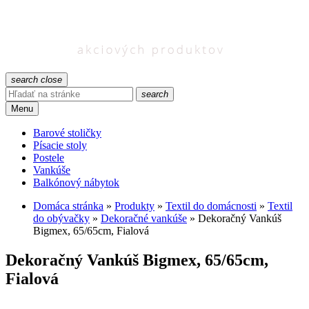
search
close
search
Menu
Barové stoličky
Písacie stoly
Postele
Vankúše
Balkónový nábytok
Domáca stránka
»
Produkty
»
Textil do domácnosti
»
Textil
do obývačky
»
Dekoračné vankúše
»
Dekoračný Vankúš
Bigmex, 65/65cm, Fialová
Dekoračný Vankúš Bigmex, 65/65cm,
Fialová