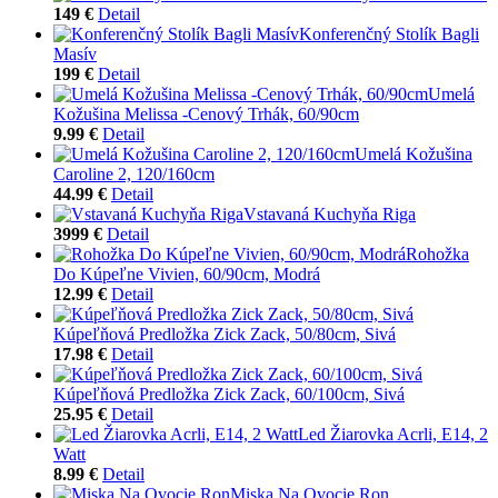
149 €
Detail
Konferenčný Stolík Bagli
Masív
199 €
Detail
Umelá
Kožušina Melissa -Cenový Trhák, 60/90cm
9.99 €
Detail
Umelá Kožušina
Caroline 2, 120/160cm
44.99 €
Detail
Vstavaná Kuchyňa Riga
3999 €
Detail
Rohožka
Do Kúpeľne Vivien, 60/90cm, Modrá
12.99 €
Detail
Kúpeľňová Predložka Zick Zack, 50/80cm, Sivá
17.98 €
Detail
Kúpeľňová Predložka Zick Zack, 60/100cm, Sivá
25.95 €
Detail
Led Žiarovka Acrli, E14, 2
Watt
8.99 €
Detail
Miska Na Ovocie Ron