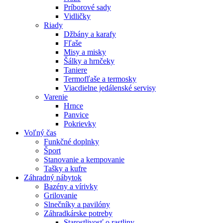
Príborové sady
Vidličky
Riady
Džbány a karafy
Fľaše
Misy a misky
Šálky a hrnčeky
Taniere
Termofľaše a termosky
Viacdielne jedálenské servisy
Varenie
Hrnce
Panvice
Pokrievky
Voľný čas
Funkčné doplnky
Šport
Stanovanie a kempovanie
Tašky a kufre
Záhradný nábytok
Bazény a vírivky
Grilovanie
Slnečníky a pavilóny
Záhradkárske potreby
Starostlivosť o rastliny