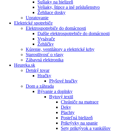
Sušiaky na bielizeň
Vešiaky, štipce a iné príslušenstvo
Žehliace dosky
Upratovanie
Elektrické spotrebiče
Elektrospotrebiče do domácnosti
Dalšie elektrospotrebiče do domácnosti
Vysávače
Žehličky
Kúrenie, ventilátory a elektrické krby
Starostlivosť o vlasy
Zábavná elektronika
Heureka.sk
Detský tovar
Hračky
Plyšové hračky
Dom a záhrada
Bývanie a doplnky
Bytový textil
Chrániče na matrace
Deky
Plachty
Posteľná bielizeň
Prikrývky na spanie
Sety prikrývok a vankúšov