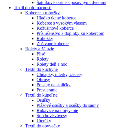
Šatníkové skrine s posuvnými dverami
Textil do domácnosti
Koberce a rohožky
Hladko tkané koberce
Koberce s vysokým vlasom
Kožušinové koberce
Príslušenstvo a doplnky ku kobercom
Rohožky
Zošívané koberce
Rolety a žáluzie
Plisé
Rolety
Rolety deň a noc
Textil do kuchyne
Chňapky, utierky, zástery
Obrusy
Poťahy na stoličky
Prestieranie
Textil do kúpeľne
Osušky
Plážové osušky a osušky do sauny
Rukavice na umývanie
Sprchové závesy
Uteráky
Textil do obývačky