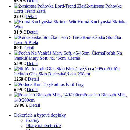
96.9 €
Detail
2-miestna Pohovka
Lord-Trend Zlatá
229 €
Detail
Horná Kuchynská Skrinka
Wito
31.9 €
Detail
Kancelárska Stolička
Leon S Biela
89 €
Detail
Poťah Na
Vankúš Mary Soft, 45/45cm, Čierna
5.99 €
Detail
Skriňa
Includo Glas Sklo Biele/sivé,š.cca 298cm
1269 €
Detail
Podnos Knit Tray
6.99 €
Detail
Posteľná Bielizeň Mici,
140/200cm
19.98 €
Detail
Dekorácie a bytové doplnky
Hodiny
Obaly na kvetináče