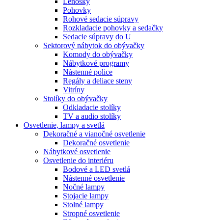
Leňošky
Pohovky
Rohové sedacie súpravy
Rozkladacie pohovky a sedačky
Sedacie súpravy do U
Sektorový nábytok do obývačky
Komody do obývačky
Nábytkové programy
Nástenné police
Regály a deliace steny
Vitríny
Stolíky do obývačky
Odkladacie stolíky
TV a audio stolíky
Osvetlenie, lampy a svetlá
Dekoračné a vianočné osvetlenie
Dekoračné osvetlenie
Nábytkové osvetlenie
Osvetlenie do interiéru
Bodové a LED svetlá
Nástenné osvetlenie
Nočné lampy
Stojacie lampy
Stolné lampy
Stropné osvetlenie