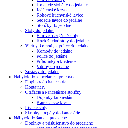
Hojdacie stoličky do jedálne
Jedálenské kreslá
Rohové kuchynské lavice
Sedacie lavice do jedálne
Stoličky do jedálne
Stoly do jedálne
Barové a zvýšené stoly
Rozložitelné stoly do jedálne
Vitríny, komody a police do jedálne
Komody do jedálne
Police do jedálne
Príborníky a kredence
Vitríny do jedálne
Zostavy do jedálne
Nábytok do kancelárie a pracovne
Doplnky do kancelárie
Kontajnery
Otáčacie a kancelárske stoličky
Doplnky ku kreslám
Kancelárske kreslá
Písacie stoly
Skrinky a regály do kancelárie
Nábytok do šatne a predsiene
Doplnky a príslušenstvo do predsiene