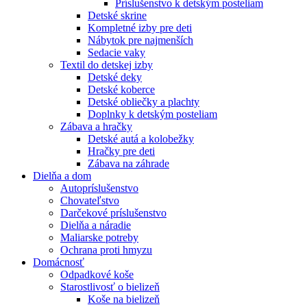
Príslušenstvo k detským posteliam
Detské skrine
Kompletné izby pre deti
Nábytok pre najmenších
Sedacie vaky
Textil do detskej izby
Detské deky
Detské koberce
Detské obliečky a plachty
Doplnky k detským posteliam
Zábava a hračky
Detské autá a kolobežky
Hračky pre deti
Zábava na záhrade
Dielňa a dom
Autopríslušenstvo
Chovateľstvo
Darčekové príslušenstvo
Dielňa a náradie
Maliarske potreby
Ochrana proti hmyzu
Domácnosť
Odpadkové koše
Starostlivosť o bielizeň
Koše na bielizeň