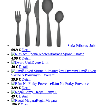
Sada Príborov Jubi
69.9 €
Detail
Riasiaca Spona Knoten
4.99 €
Detail
Dvere Unit
40 €
Detail
Tlmič Dverí
Skrine S Posuvnými Dverami
39.9 €
Detail
Rám Na Fotky Provence
3.99 €
Detail
Regál Samy 1
49 €
Detail
Regál Magara
159 €
Detail