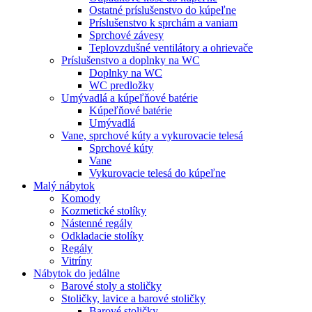
Ostatné príslušenstvo do kúpeľne
Príslušenstvo k sprchám a vaniam
Sprchové závesy
Teplovzdušné ventilátory a ohrievače
Príslušenstvo a doplnky na WC
Doplnky na WC
WC predložky
Umývadlá a kúpeľňové batérie
Kúpeľňové batérie
Umývadlá
Vane, sprchové kúty a vykurovacie telesá
Sprchové kúty
Vane
Vykurovacie telesá do kúpeľne
Malý nábytok
Komody
Kozmetické stolíky
Nástenné regály
Odkladacie stolíky
Regály
Vitríny
Nábytok do jedálne
Barové stoly a stoličky
Stoličky, lavice a barové stoličky
Barové stoličky