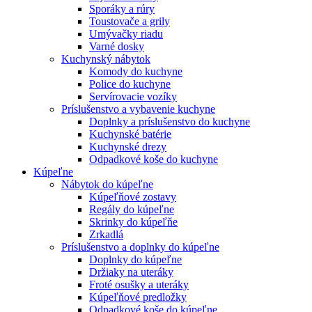
Sporáky a rúry
Toustovače a grily
Umývačky riadu
Varné dosky
Kuchynský nábytok
Komody do kuchyne
Police do kuchyne
Servírovacie vozíky
Príslušenstvo a vybavenie kuchyne
Doplnky a príslušenstvo do kuchyne
Kuchynské batérie
Kuchynské drezy
Odpadkové koše do kuchyne
Kúpeľne
Nábytok do kúpeľne
Kúpeľňové zostavy
Regály do kúpeľne
Skrinky do kúpeľňe
Zrkadlá
Príslušenstvo a doplnky do kúpeľne
Doplnky do kúpeľne
Držiaky na uteráky
Froté osušky a uteráky
Kúpeľňové predložky
Odpadkové koše do kúpeľne