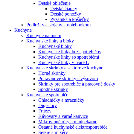
Detské oblečenie
Detské čiapky
Detské ponožky
Pyžamká a košieľky
Podložky a stojany k notebookom
Kuchyne
Kuchyne na mieru
Kuchynské linky a bloky
Kuchynské bloky
Kuchynské linky bez spotrebičov
Kuchynské linky so spotrebičmi
Kuchynské linky v tvare L
Kuchynské skrinky a sektorové kuchyne
Horné skrinky
Potravinové skrinky s výsuvom
Skrinky pre spotrebiče a pracovné dosky
Spodné skrinky
Kuchynské spotrebiče
Chladničky a mrazničky
Digestory
Fritézy
Kávovary a varné kanvice
Mikrovlnné rúry a minipekárne
Ostatné kuchynské elektrospotrebiče
Šejkre a mixéry