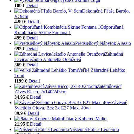
Vysoká Skrinka Giga
109 €
Detail
Dekoračná Fľaša Barolo,
V: 9cm
4.99 €
Detail
Odporúčaná
Kombinácia Skrine Fontana 1
499 €
Detail
Predsieňový Nábytok Alassio
695 €
Detail
Záhradná
Lavica/ležadlo Antonella Oranžová
369 €
Detail
Veľké Záhradné Lehátko
Tomi
1199 €
Detail
Zatemňovací
Záves Ricco, 2x140/245cm
34.95 €
Detail
Závesné
Svietidlo Giova, Bez 3x E27 Max. 40w
89.9 €
Detail
Plátaný Koberec Malto
21.95 €
Detail
Nástenná Polica Leonardo