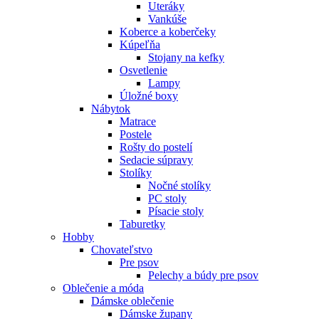
Uteráky
Vankúše
Koberce a koberčeky
Kúpeľňa
Stojany na kefky
Osvetlenie
Lampy
Úložné boxy
Nábytok
Matrace
Postele
Rošty do postelí
Sedacie súpravy
Stolíky
Nočné stolíky
PC stoly
Písacie stoly
Taburetky
Hobby
Chovateľstvo
Pre psov
Pelechy a búdy pre psov
Oblečenie a móda
Dámske oblečenie
Dámske župany