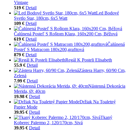
Vintage
519 €
Detail
Led Bodové
Svetlo Star, 180cm, 6x5 Watt
109 €
Detail
Čalúnená Posteľ S Roštom Klara, 160x200 Cm, Béžová
619 €
Detail
Čalúnená
Posteľ S Matracom 180x200,grafitová
879 €
Detail
Regál K Posteli Elisabeth
55.9 €
Detail
Zástera Harry, 60/90 Cm,
Zelená
7.99 €
Detail
Nástenná Dekorácia
Merida, Ø: 40cm
19.98 €
Detail
Držiak Na Toaletný
Papier Mode
39.95 €
Detail
Tkaný
Koberec Palermo 2, 120/170cm, Sivá
39.95 €
Detail