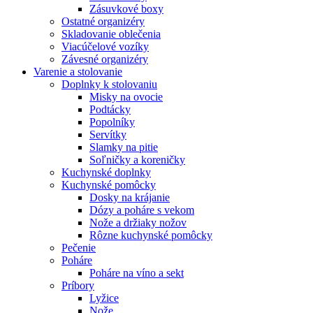
Zásuvkové boxy
Ostatné organizéry
Skladovanie oblečenia
Viacúčelové vozíky
Závesné organizéry
Varenie a stolovanie
Doplnky k stolovaniu
Misky na ovocie
Podtácky
Popolníky
Servítky
Slamky na pitie
Soľničky a koreničky
Kuchynské doplnky
Kuchynské pomôcky
Dosky na krájanie
Dózy a poháre s vekom
Nože a držiaky nožov
Rôzne kuchynské pomôcky
Pečenie
Poháre
Poháre na víno a sekt
Príbory
Lyžice
Nože