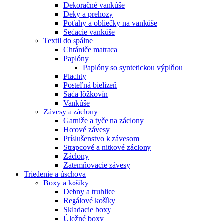
Dekoračné vankúše
Deky a prehozy
Poťahy a obliečky na vankúše
Sedacie vankúše
Textil do spálne
Chrániče matraca
Paplóny
Paplóny so syntetickou výplňou
Plachty
Posteľná bielizeň
Sada lôžkovín
Vankúše
Závesy a záclony
Garniže a tyče na záclony
Hotové závesy
Príslušenstvo k závesom
Strapcové a nitkové záclony
Záclony
Zatemňovacie závesy
Triedenie a úschova
Boxy a košíky
Debny a truhlice
Regálové košíky
Skladacie boxy
Úložné boxy