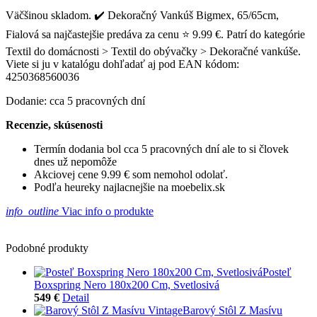
Väčšinou skladom. ✔️ Dekoračný Vankúš Bigmex, 65/65cm,
Fialová sa najčastejšie predáva za cenu ⭐ 9.99 €. Patrí do kategórie
Textil do domácnosti > Textil do obývačky > Dekoračné vankúše.
Viete si ju v katalógu dohľadať aj pod EAN kódom:
4250368560036
Dodanie: cca 5 pracovných dní
Recenzie, skúsenosti
Termín dodania bol cca 5 pracovných dní ale to si človek
dnes už nepomôže
Akciovej cene 9.99 € som nemohol odolať.
Podľa heureky najlacnejšie na moebelix.sk
info_outline
Viac info o produkte
Podobné produkty
Posteľ
Boxspring Nero 180x200 Cm, Svetlosivá
549 €
Detail
Barový Stôl Z Masívu