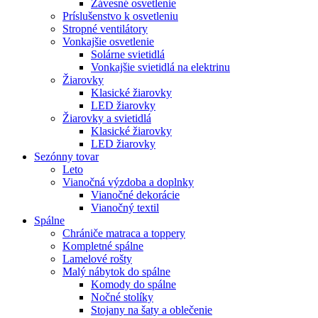
Závesné osvetlenie
Príslušenstvo k osvetleniu
Stropné ventilátory
Vonkajšie osvetlenie
Solárne svietidlá
Vonkajšie svietidlá na elektrinu
Žiarovky
Klasické žiarovky
LED žiarovky
Žiarovky a svietidlá
Klasické žiarovky
LED žiarovky
Sezónny tovar
Leto
Vianočná výzdoba a doplnky
Vianočné dekorácie
Vianočný textil
Spálne
Chrániče matraca a toppery
Kompletné spálne
Lamelové rošty
Malý nábytok do spálne
Komody do spálne
Nočné stolíky
Stojany na šaty a oblečenie