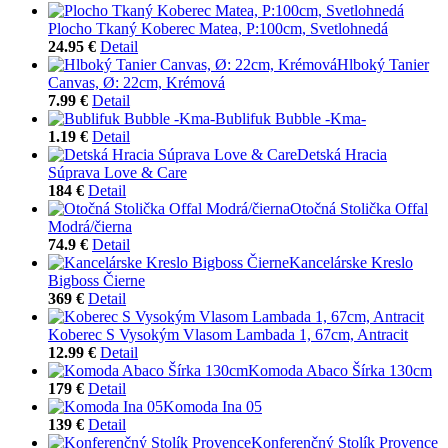
Plocho Tkaný Koberec Matea, P:100cm, Svetlohnedá
24.95 €
Detail
Hlboký Tanier
Canvas, Ø: 22cm, Krémová
7.99 €
Detail
Bublifuk Bubble -Kma-
1.19 €
Detail
Detská Hracia
Súprava Love & Care
184 €
Detail
Otočná Stolička Offal
Modrá/čierna
74.9 €
Detail
Kancelárske Kreslo
Bigboss Čierne
369 €
Detail
Koberec S Vysokým Vlasom Lambada 1, 67cm, Antracit
12.99 €
Detail
Komoda Abaco Šírka 130cm
179 €
Detail
Komoda Ina 05
139 €
Detail
Konferenčný Stolík Provence