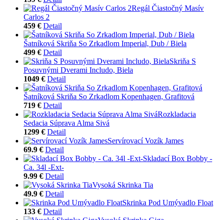
Regál Čiastočný Masív
Carlos 2
459 €
Detail
Šatníková Skriňa So Zrkadlom Imperial, Dub / Biela
499 €
Detail
Skriňa S
Posuvnými Dverami Includo, Biela
1049 €
Detail
Šatníková Skriňa So Zrkadlom Kopenhagen, Grafitová
719 €
Detail
Rozkladacia
Sedacia Súprava Alma Sivá
1299 €
Detail
Servírovací Vozík James
69.9 €
Detail
Skladací Box Bobby -
Ca. 34l -Ext-
9.99 €
Detail
Vysoká Skrinka Tia
49.9 €
Detail
Skrinka Pod Umývadlo Float
133 €
Detail