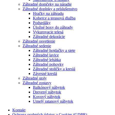
Záhradné domčeky na náradie
Záhradné doplnky a príslušenstvo
Hračky na záhradu
Koberce a terasová dlažba
Podsedáky
Úložné boxy do záhrady
Vykurovacie telesá
Záhradné dekorácie
Záhradné osvetlenie
Záhradné sedenie
Záhradné hojdačky a siete
Záhradné lavice
Záhradné lehátka
Záhradné pohovky
Záhradné stoličky a kreslá
Závesné kreslá
Záhradné stoly
Záhradné zostavy
Balkónový nábytok
Drevený nábytok
Kovový nábytok
Umelý ratanový nábytok
Kontakt
Ochrana osobných údajov a Cookies (GDPR)