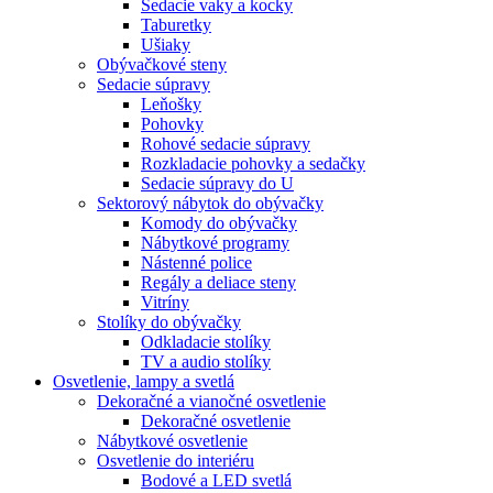
Sedacie vaky a kocky
Taburetky
Ušiaky
Obývačkové steny
Sedacie súpravy
Leňošky
Pohovky
Rohové sedacie súpravy
Rozkladacie pohovky a sedačky
Sedacie súpravy do U
Sektorový nábytok do obývačky
Komody do obývačky
Nábytkové programy
Nástenné police
Regály a deliace steny
Vitríny
Stolíky do obývačky
Odkladacie stolíky
TV a audio stolíky
Osvetlenie, lampy a svetlá
Dekoračné a vianočné osvetlenie
Dekoračné osvetlenie
Nábytkové osvetlenie
Osvetlenie do interiéru
Bodové a LED svetlá