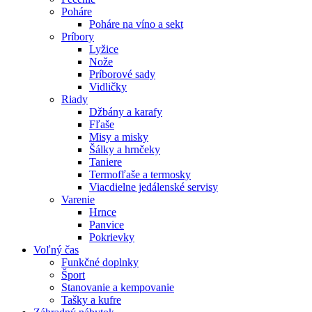
Poháre
Poháre na víno a sekt
Príbory
Lyžice
Nože
Príborové sady
Vidličky
Riady
Džbány a karafy
Fľaše
Misy a misky
Šálky a hrnčeky
Taniere
Termofľaše a termosky
Viacdielne jedálenské servisy
Varenie
Hrnce
Panvice
Pokrievky
Voľný čas
Funkčné doplnky
Šport
Stanovanie a kempovanie
Tašky a kufre