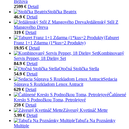
Béžová
2599 €
Detail
Stolička Beatrix
46.9 €
Detail
Jedálenský Stôl Z
Mangového Dreva
319 €
Detail
Taburet
Franz 1+1 Zdarma (1*kus=2 Produkty)
19.95 €
Detail
Kombinovaný
Servis Pepper, 18 Dielny Set
84.9 €
Detail
Otočná Stolička Stella
54.9 €
Detail
Sedacia
Súprava S Rozkladom Lenox Antracit
629 €
Detail
Čalúnené
Kreslo S Podnožkou Toma, Petrolejové
259 €
Detail
Závesný Kvetináč Mette
5.99 €
Detail
Tabuľa Na Poznámky
Multiple