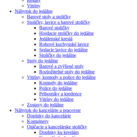
Regály
Vitríny
Nábytok do jedálne
Barové stoly a stoličky
Stoličky, lavice a barové stoličky
Barové stoličky
Hojdacie stoličky do jedálne
Jedálenské kreslá
Rohové kuchynské lavice
Sedacie lavice do jedálne
Stoličky do jedálne
Stoly do jedálne
Barové a zvýšené stoly
Rozložitelné stoly do jedálne
Vitríny, komody a police do jedálne
Komody do jedálne
Police do jedálne
Príborníky a kredence
Vitríny do jedálne
Zostavy do jedálne
Nábytok do kancelárie a pracovne
Doplnky do kancelárie
Kontajnery
Otáčacie a kancelárske stoličky
Doplnky ku kreslám