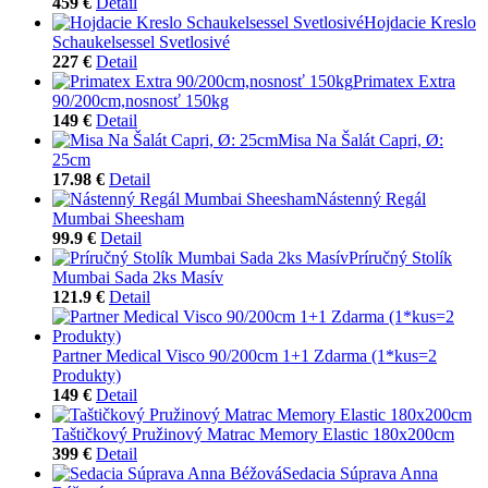
459 €
Detail
Hojdacie Kreslo
Schaukelsessel Svetlosivé
227 €
Detail
Primatex Extra
90/200cm,nosnosť 150kg
149 €
Detail
Misa Na Šalát Capri, Ø:
25cm
17.98 €
Detail
Nástenný Regál
Mumbai Sheesham
99.9 €
Detail
Príručný Stolík
Mumbai Sada 2ks Masív
121.9 €
Detail
Partner Medical Visco 90/200cm 1+1 Zdarma (1*kus=2
Produkty)
149 €
Detail
Taštičkový Pružinový Matrac Memory Elastic 180x200cm
399 €
Detail
Sedacia Súprava Anna