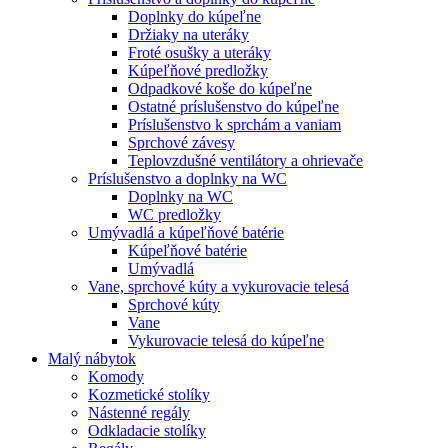
Doplnky do kúpeľne
Držiaky na uteráky
Froté osušky a uteráky
Kúpeľňové predložky
Odpadkové koše do kúpeľne
Ostatné príslušenstvo do kúpeľne
Príslušenstvo k sprchám a vaniam
Sprchové závesy
Teplovzdušné ventilátory a ohrievače
Príslušenstvo a doplnky na WC
Doplnky na WC
WC predložky
Umývadlá a kúpeľňové batérie
Kúpeľňové batérie
Umývadlá
Vane, sprchové kúty a vykurovacie telesá
Sprchové kúty
Vane
Vykurovacie telesá do kúpeľne
Malý nábytok
Komody
Kozmetické stolíky
Nástenné regály
Odkladacie stolíky