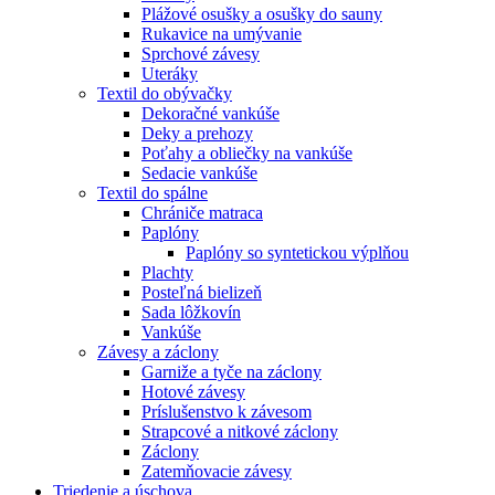
Plážové osušky a osušky do sauny
Rukavice na umývanie
Sprchové závesy
Uteráky
Textil do obývačky
Dekoračné vankúše
Deky a prehozy
Poťahy a obliečky na vankúše
Sedacie vankúše
Textil do spálne
Chrániče matraca
Paplóny
Paplóny so syntetickou výplňou
Plachty
Posteľná bielizeň
Sada lôžkovín
Vankúše
Závesy a záclony
Garniže a tyče na záclony
Hotové závesy
Príslušenstvo k závesom
Strapcové a nitkové záclony
Záclony
Zatemňovacie závesy
Triedenie a úschova