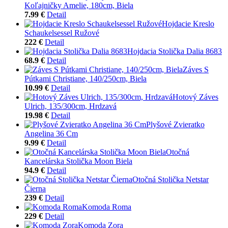
Koľajničky Amelie, 180cm, Biela
7.99 €
Detail
Hojdacie Kreslo
Schaukelsessel Ružové
222 €
Detail
Hojdacia Stolička Dalia 8683
68.9 €
Detail
Záves S
Pútkami Christiane, 140/250cm, Biela
10.99 €
Detail
Hotový Záves
Ulrich, 135/300cm, Hrdzavá
19.98 €
Detail
Plyšové Zvieratko
Angelina 36 Cm
9.99 €
Detail
Otočná
Kancelárska Stolička Moon Biela
94.9 €
Detail
Otočná Stolička Netstar
Čierna
239 €
Detail
Komoda Roma
229 €
Detail
Komoda Zora