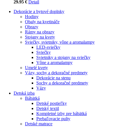
29.95 €
Detail
Dekorácie a bytové doplnky
Hodiny
Obaly na kvetináče
Obrazy
Rámy na obrazy
Stojany na kvety
Sviečky, svietniky, vône a aromalampy
LED-sviečky
Sviečky
Svietniky a stojany na sviečky
Vône a aromalampy
Umelé kvety
Vázy, sochy a dekoračné predmety
Dekorácie na stenu
Sochy a dekoračné predmety
Vázy
Detská izba
Bábätká
Detské postieľky
Detský textil
Kompletné izby pre bábätká
Prebaľovacie pulty
Detské matrace