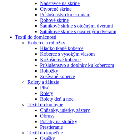
Nadstavce na skrine
Otvorené skrine
Príslušenstvo ku skriniam
Rohové skrine
Šatníkové skrine s otočnými dverami
Šatníkové skrine s posuvnými dverami
Textil do domácnosti
Koberce a rohožky
Hladko tkané koberce
Koberce s vysokým vlasom
Kožušinové koberce
Príslušenstvo a doplnky ku kobercom
Rohožky
Zošívané koberce
Rolety a žáluzie
Plisé
Rolety
Rolety deň a noc
Textil do kuchyne
Chňapky, utierky, zástery
Obrusy
Poťahy na stoličky
Prestieranie
Textil do kúpeľne
Osušky