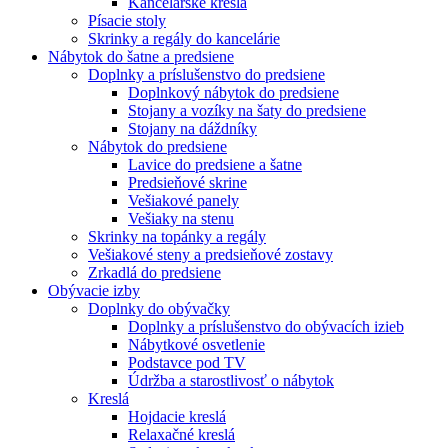
Kancelárske kreslá
Písacie stoly
Skrinky a regály do kancelárie
Nábytok do šatne a predsiene
Doplnky a príslušenstvo do predsiene
Doplnkový nábytok do predsiene
Stojany a vozíky na šaty do predsiene
Stojany na dáždníky
Nábytok do predsiene
Lavice do predsiene a šatne
Predsieňové skrine
Vešiakové panely
Vešiaky na stenu
Skrinky na topánky a regály
Vešiakové steny a predsieňové zostavy
Zrkadlá do predsiene
Obývacie izby
Doplnky do obývačky
Doplnky a príslušenstvo do obývacích izieb
Nábytkové osvetlenie
Podstavce pod TV
Údržba a starostlivosť o nábytok
Kreslá
Hojdacie kreslá
Relaxačné kreslá