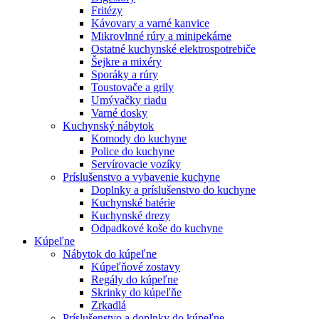
Fritézy
Kávovary a varné kanvice
Mikrovlnné rúry a minipekárne
Ostatné kuchynské elektrospotrebiče
Šejkre a mixéry
Sporáky a rúry
Toustovače a grily
Umývačky riadu
Varné dosky
Kuchynský nábytok
Komody do kuchyne
Police do kuchyne
Servírovacie vozíky
Príslušenstvo a vybavenie kuchyne
Doplnky a príslušenstvo do kuchyne
Kuchynské batérie
Kuchynské drezy
Odpadkové koše do kuchyne
Kúpeľne
Nábytok do kúpeľne
Kúpeľňové zostavy
Regály do kúpeľne
Skrinky do kúpeľňe
Zrkadlá
Príslušenstvo a doplnky do kúpeľne