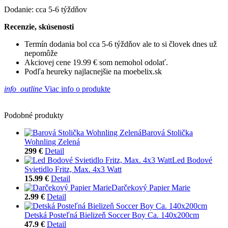
Dodanie: cca 5-6 týždňov
Recenzie, skúsenosti
Termín dodania bol cca 5-6 týždňov ale to si človek dnes už
nepomôže
Akciovej cene 19.99 € som nemohol odolať.
Podľa heureky najlacnejšie na moebelix.sk
info_outline
Viac info o produkte
Podobné produkty
Barová Stolička
Wohnling Zelená
299 €
Detail
Led Bodové
Svietidlo Fritz, Max. 4x3 Watt
15.99 €
Detail
Darčekový Papier Marie
2.99 €
Detail
Detská Posteľná Bielizeň Soccer Boy Ca. 140x200cm
47.9 €
Detail