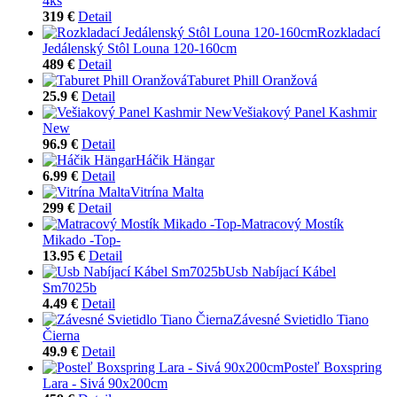
4ks
319 €
Detail
Rozkladací
Jedálenský Stôl Louna 120-160cm
489 €
Detail
Taburet Phill Oranžová
25.9 €
Detail
Vešiakový Panel Kashmir
New
96.9 €
Detail
Háčik Hängar
6.99 €
Detail
Vitrína Malta
299 €
Detail
Matracový Mostík
Mikado -Top-
13.95 €
Detail
Usb Nabíjací Kábel
Sm7025b
4.49 €
Detail
Závesné Svietidlo Tiano
Čierna
49.9 €
Detail
Posteľ Boxspring
Lara - Sivá 90x200cm