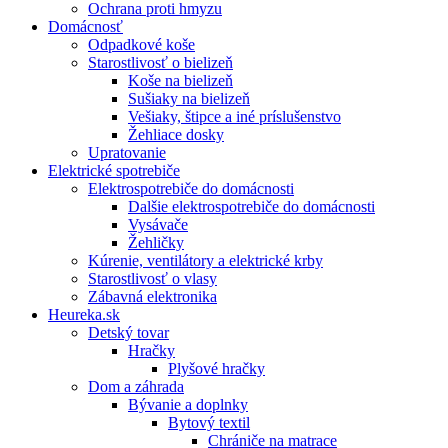
Ochrana proti hmyzu
Domácnosť
Odpadkové koše
Starostlivosť o bielizeň
Koše na bielizeň
Sušiaky na bielizeň
Vešiaky, štipce a iné príslušenstvo
Žehliace dosky
Upratovanie
Elektrické spotrebiče
Elektrospotrebiče do domácnosti
Dalšie elektrospotrebiče do domácnosti
Vysávače
Žehličky
Kúrenie, ventilátory a elektrické krby
Starostlivosť o vlasy
Zábavná elektronika
Heureka.sk
Detský tovar
Hračky
Plyšové hračky
Dom a záhrada
Bývanie a doplnky
Bytový textil
Chrániče na matrace