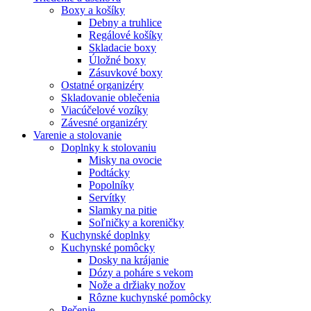
Boxy a košíky
Debny a truhlice
Regálové košíky
Skladacie boxy
Úložné boxy
Zásuvkové boxy
Ostatné organizéry
Skladovanie oblečenia
Viacúčelové vozíky
Závesné organizéry
Varenie a stolovanie
Doplnky k stolovaniu
Misky na ovocie
Podtácky
Popolníky
Servítky
Slamky na pitie
Soľničky a koreničky
Kuchynské doplnky
Kuchynské pomôcky
Dosky na krájanie
Dózy a poháre s vekom
Nože a držiaky nožov
Rôzne kuchynské pomôcky
Pečenie