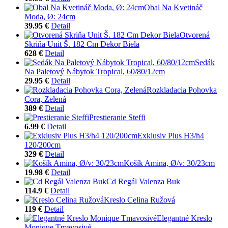
Obal Na Kvetináč
Moda, Ø: 24cm
39.95 €
Detail
Otvorená
Skriňa Unit Š. 182 Cm Dekor Biela
628 €
Detail
Sedák
Na Paletový Nábytok Tropical, 60/80/12cm
29.95 €
Detail
Rozkladacia Pohovka
Cora, Zelená
389 €
Detail
Prestieranie Steffi
6.99 €
Detail
Exklusiv Plus H3/h4
120/200cm
329 €
Detail
Košík Amina, Ø/v: 30/23cm
19.98 €
Detail
Cd Regál Valenza Buk
114.9 €
Detail
Kreslo Celina Ružová
119 €
Detail
Elegantné Kreslo
Monique Tmavosivé