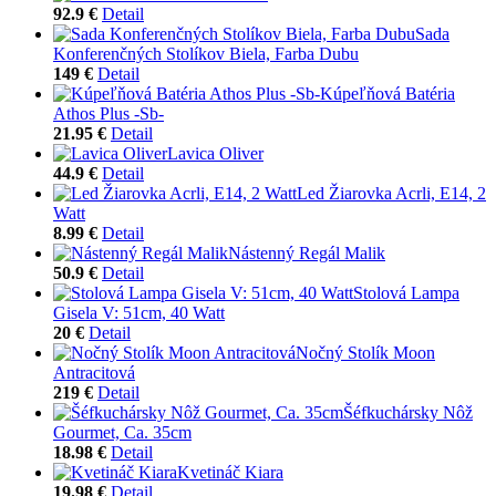
92.9 €
Detail
Sada
Konferenčných Stolíkov Biela, Farba Dubu
149 €
Detail
Kúpeľňová Batéria
Athos Plus -Sb-
21.95 €
Detail
Lavica Oliver
44.9 €
Detail
Led Žiarovka Acrli, E14, 2
Watt
8.99 €
Detail
Nástenný Regál Malik
50.9 €
Detail
Stolová Lampa
Gisela V: 51cm, 40 Watt
20 €
Detail
Nočný Stolík Moon
Antracitová
219 €
Detail
Šéfkuchársky Nôž
Gourmet, Ca. 35cm
18.98 €
Detail
Kvetináč Kiara
19.98 €
Detail