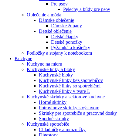
Pre psov
Pelechy a búdy pre psov
Oblečenie a móda
Dámske oblečenie
Dámske župany
Detské oblečenie
Detské čiapky
Detské ponožky
Pyžamká a košieľky
Podložky a stojany k notebookom
Kuchyne
Kuchyne na mieru
Kuchynské linky a bloky
Kuchynské bloky
Kuchynské linky bez spotrebičov
Kuchynské linky so spotrebičmi
Kuchynské linky v tvare L
Kuchynské skrinky a sektorové kuchyne
Horné skrinky
Potravinové skrinky s výsuvom
Skrinky pre spotrebiče a pracovné dosky
Spodné skrinky
Kuchynské spotrebiče
Chladničky a mrazničky
Digestory