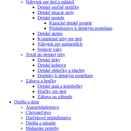
Nábytok pre deti a mládež
Detské otočné stoličky
Detské písacie stoly
Detské postele
Klasické detské postele
Príslušenstvo k detským posteliam
Detské skrine
Kompletné izby pre deti
Nábytok pre najmenších
Sedacie vaky
Textil do detskej izby
Detské deky
Detské koberce
Detské obliečky a plachty
Doplnky k detským posteliam
Zábava a hračky
Detské autá a kolobežky
Hračky pre deti
Zábava na záhrade
Dielňa a dom
Autopríslušenstvo
Chovateľstvo
Darčekové príslušenstvo
Dielňa a náradie
Maliarske potreby