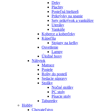
Deky
Plachty
Posteľná bielizeň
Prikrývky na spanie
Sety prikrývok a vankúšov
Uteráky
Vankúše
Koberce a koberčeky
Kúpeľňa
Stojany na kefky
Osvetlenie
Lampy
Úložné boxy
Nábytok
Matrace
Postele
Rošty do postelí
Sedacie súpravy
Stolíky
Nočné stolíky
PC stoly
Písacie stoly
Taburetky
Hobby
Chovateľstvo