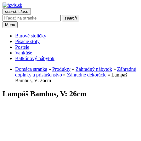
search
close
search
Menu
Barové stoličky
Písacie stoly
Postele
Vankúše
Balkónový nábytok
Domáca stránka
»
Produkty
»
Záhradný nábytok
»
Záhradné
doplnky a príslušenstvo
»
Záhradné dekorácie
»
Lampáš
Bambus, V: 26cm
Lampáš Bambus, V: 26cm