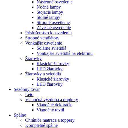
Nástenné osvetlenie
Nočné lampy
Stojacie lampy
Stolné lampy
Stropné osvetlenie
Závesné osvetlenie
Príslušenstvo k osvetleniu
Stropné ventilátory
Vonkajšie osvetlenie
Solárne svietidlá
Vonkajšie svietidlá na elektrinu
Žiarovky
Klasické žiarovky
LED žiarovky
Žiarovky a svietidlá
Klasické žiarovky
LED žiarovky
Sezónny tovar
Leto
Vianočná výzdoba a doplnky
Vianočné dekorácie
Vianočný textil
Spálne
Chrániče matraca a toppery
Kompletné spálne