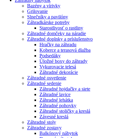
Záhradný nábytok
Bazény a vírivky
Grilovanie
Slnečníky a pavilóny
Záhradkárske potreby
Starostlivosť o rastliny
Záhradné domčeky na náradie
Záhradné doplnky a príslušenstvo
Hračky na záhradu
Koberce a terasová dlažba
Podsedáky
Úložné boxy do záhrady
Vykurovacie telesá
Záhradné dekorácie
Záhradné osvetlenie
Záhradné sedenie
Záhradné hojdačky a siete
Záhradné lavice
Záhradné lehátka
Záhradné pohovky
Záhradné stoličky a kreslá
Závesné kreslá
Záhradné stoly
Záhradné zostavy
Balkónový nábytok