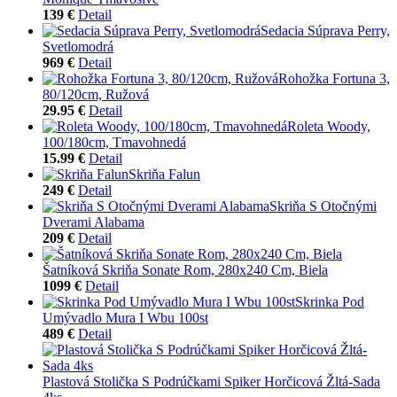
139 €
Detail
Sedacia Súprava Perry,
Svetlomodrá
969 €
Detail
Rohožka Fortuna 3,
80/120cm, Ružová
29.95 €
Detail
Roleta Woody,
100/180cm, Tmavohnedá
15.99 €
Detail
Skriňa Falun
249 €
Detail
Skriňa S Otočnými
Dverami Alabama
209 €
Detail
Šatníková Skriňa Sonate Rom, 280x240 Cm, Biela
1099 €
Detail
Skrinka Pod
Umývadlo Mura I Wbu 100st
489 €
Detail
Plastová Stolička S Podrúčkami Spiker Horčicová Žltá-Sada