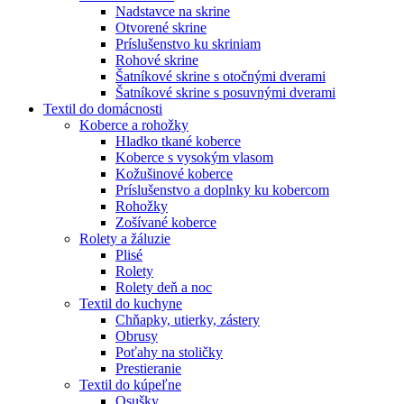
Nadstavce na skrine
Otvorené skrine
Príslušenstvo ku skriniam
Rohové skrine
Šatníkové skrine s otočnými dverami
Šatníkové skrine s posuvnými dverami
Textil do domácnosti
Koberce a rohožky
Hladko tkané koberce
Koberce s vysokým vlasom
Kožušinové koberce
Príslušenstvo a doplnky ku kobercom
Rohožky
Zošívané koberce
Rolety a žáluzie
Plisé
Rolety
Rolety deň a noc
Textil do kuchyne
Chňapky, utierky, zástery
Obrusy
Poťahy na stoličky
Prestieranie
Textil do kúpeľne
Osušky