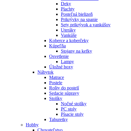
Deky
Plachty
Posteľná bielizeň
Prikrývky na spanie
Sety prikrývok a vankúšov
Uteráky
Vankúše
Koberce a koberčeky
Kúpeľňa
Stojany na kefky
Osvetlenie
Lampy
Úložné boxy
Nábytok
Matrace
Postele
Rošty do postelí
Sedacie súpravy
Stolíky
Nočné stolíky
PC stoly
Písacie stoly
Taburetky
Hobby
Chovateľstvo