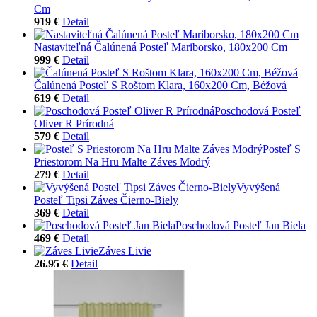
Cm
919 €
Detail
Nastaviteľná Čalúnená Posteľ Mariborsko, 180x200 Cm
999 €
Detail
Čalúnená Posteľ S Roštom Klara, 160x200 Cm, Béžová
619 €
Detail
Poschodová Posteľ
Oliver R Prírodná
579 €
Detail
Posteľ S
Priestorom Na Hru Malte Záves Modrý
279 €
Detail
Vyvýšená
Posteľ Tipsi Záves Čierno-Biely
369 €
Detail
Poschodová Posteľ Jan Biela
469 €
Detail
Záves Livie
26.95 €
Detail