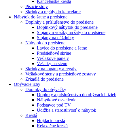
Kancelárske kreslá
Písacie stoly
Skrinky a regály do kancelárie
Nábytok do šatne a predsiene
Doplnky a príslušenstvo do predsiene
Doplnkový nábytok do predsiene
Stojany a vozíky na šaty do predsiene
Stojany na dáždníky
Nábytok do predsiene
Lavice do predsiene a šatne
Predsieňové skrine
Vešiakové panely
Vešiaky na stenu
Skrinky na topánky a regály
Vešiakové steny a predsieňové zostavy
Zrkadlá do predsiene
Obývacie izby
Doplnky do obývačky
Doplnky a príslušenstvo do obývacích izieb
Nábytkové osvetlenie
Podstavce pod TV
Údržba a starostlivosť o nábytok
Kreslá
Hojdacie kreslá
Relaxačné kreslá