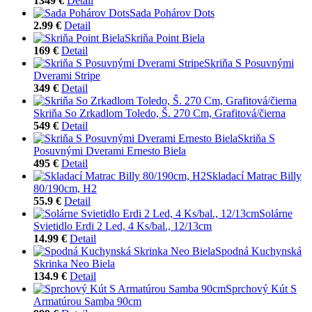
1349 €
Detail
Sada Pohárov Dots
2.99 €
Detail
Skriňa Point Biela
169 €
Detail
Skriňa S Posuvnými
Dverami Stripe
349 €
Detail
Skriňa So Zrkadlom Toledo, Š. 270 Cm, Grafitová/čierna
549 €
Detail
Skriňa S
Posuvnými Dverami Ernesto Biela
495 €
Detail
Skladací Matrac Billy
80/190cm, H2
55.9 €
Detail
Solárne
Svietidlo Erdi 2 Led, 4 Ks/bal., 12/13cm
14.99 €
Detail
Spodná Kuchynská
Skrinka Neo Biela
134.9 €
Detail
Sprchový Kút S
Armatúrou Samba 90cm