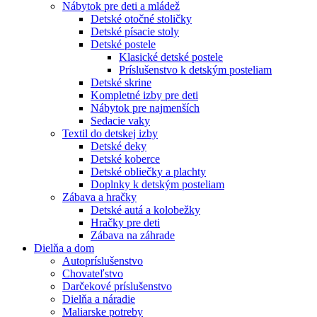
Nábytok pre deti a mládež
Detské otočné stoličky
Detské písacie stoly
Detské postele
Klasické detské postele
Príslušenstvo k detským posteliam
Detské skrine
Kompletné izby pre deti
Nábytok pre najmenších
Sedacie vaky
Textil do detskej izby
Detské deky
Detské koberce
Detské obliečky a plachty
Doplnky k detským posteliam
Zábava a hračky
Detské autá a kolobežky
Hračky pre deti
Zábava na záhrade
Dielňa a dom
Autopríslušenstvo
Chovateľstvo
Darčekové príslušenstvo
Dielňa a náradie
Maliarske potreby