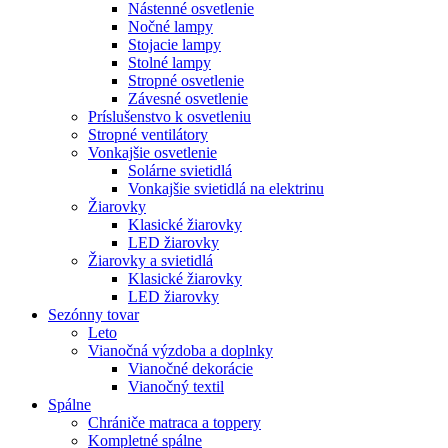
Nástenné osvetlenie
Nočné lampy
Stojacie lampy
Stolné lampy
Stropné osvetlenie
Závesné osvetlenie
Príslušenstvo k osvetleniu
Stropné ventilátory
Vonkajšie osvetlenie
Solárne svietidlá
Vonkajšie svietidlá na elektrinu
Žiarovky
Klasické žiarovky
LED žiarovky
Žiarovky a svietidlá
Klasické žiarovky
LED žiarovky
Sezónny tovar
Leto
Vianočná výzdoba a doplnky
Vianočné dekorácie
Vianočný textil
Spálne
Chrániče matraca a toppery
Kompletné spálne