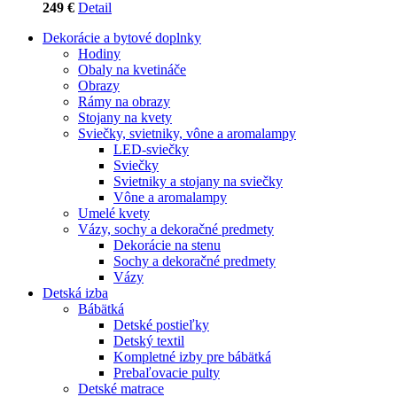
249 €
Detail
Dekorácie a bytové doplnky
Hodiny
Obaly na kvetináče
Obrazy
Rámy na obrazy
Stojany na kvety
Sviečky, svietniky, vône a aromalampy
LED-sviečky
Sviečky
Svietniky a stojany na sviečky
Vône a aromalampy
Umelé kvety
Vázy, sochy a dekoračné predmety
Dekorácie na stenu
Sochy a dekoračné predmety
Vázy
Detská izba
Bábätká
Detské postieľky
Detský textil
Kompletné izby pre bábätká
Prebaľovacie pulty
Detské matrace