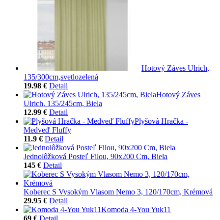
Hotový Záves Ulrich,
135/300cm,svetlozelená
19.98 €
Detail
Hotový Záves
Ulrich, 135/245cm, Biela
12.99 €
Detail
Plyšová Hračka -
Medveď Fluffy
11.9 €
Detail
Jednolôžková Posteľ Filou, 90x200 Cm, Biela
145 €
Detail
Koberec S Vysokým Vlasom Nemo 3, 120/170cm, Krémová
29.95 €
Detail
Komoda 4-You Yuk11
69 €
Detail