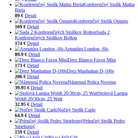
Konferenčný Stolík Mattia
Biela
89 €
Detail
Konferenčný Stolík Ontario
169 €
Detail
Sada 2
Konferenčných Stolíkov Bolton
174 €
Detail
Armatúra London -Sb-
89.9 €
Detail
Drez Blanco Favos Mini
173 €
Detail
Drez Manhattan D-100s
206 €
Detail
Nástenná Polica Novena
39.95 €
Detail
Stolová Lampa
Woldt 20/30cm, 25 Watt
32.95 €
Detail
Nočný Stolík Carlo
64.9 €
Detail
Príručný Stolík Pedro
Strieborný
159 €
Detail
Písací Stôl Clif