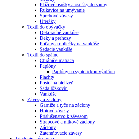
Plážové osušky a osušky do sauny
Rukavice na umývanie
Sprchové závesy
Uteráky
Textil do obývačky
Dekoračné vankúše
Deky a prehozy
Poťahy a obliečky na vankúše
Sedacie vankúše
Textil do spálne
Chrániče matraca
Paplóny
Paplóny so syntetickou výplňou
Plachty
Posteľná bielizeň
Sada lôžkovín
Vankúše
Závesy a záclony
Garniže a tyče na záclony
Hotové závesy
Príslušenstvo k závesom
Strapcové a nitkové záclony
Záclony
Zatemňovacie závesy
Triedenie a úschova