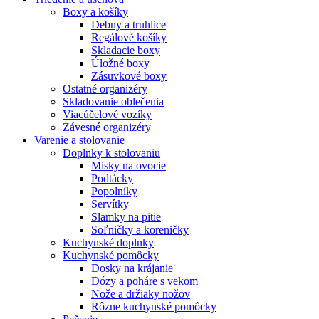
Boxy a košíky
Debny a truhlice
Regálové košíky
Skladacie boxy
Úložné boxy
Zásuvkové boxy
Ostatné organizéry
Skladovanie oblečenia
Viacúčelové vozíky
Závesné organizéry
Varenie a stolovanie
Doplnky k stolovaniu
Misky na ovocie
Podtácky
Popolníky
Servítky
Slamky na pitie
Soľničky a koreničky
Kuchynské doplnky
Kuchynské pomôcky
Dosky na krájanie
Dózy a poháre s vekom
Nože a držiaky nožov
Rôzne kuchynské pomôcky