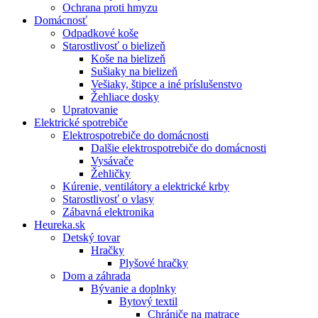
Ochrana proti hmyzu
Domácnosť
Odpadkové koše
Starostlivosť o bielizeň
Koše na bielizeň
Sušiaky na bielizeň
Vešiaky, štipce a iné príslušenstvo
Žehliace dosky
Upratovanie
Elektrické spotrebiče
Elektrospotrebiče do domácnosti
Dalšie elektrospotrebiče do domácnosti
Vysávače
Žehličky
Kúrenie, ventilátory a elektrické krby
Starostlivosť o vlasy
Zábavná elektronika
Heureka.sk
Detský tovar
Hračky
Plyšové hračky
Dom a záhrada
Bývanie a doplnky
Bytový textil
Chrániče na matrace