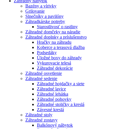
Záhradný nábytok
Bazény a vírivky
Grilovanie
Slnečníky a pavilóny
Záhradkárske potreby
Starostlivosť o rastliny
Záhradné domčeky na náradie
Záhradné doplnky a príslušenstvo
Hračky na záhradu
Koberce a terasová dlažba
Podsedáky
Úložné boxy do záhrady
Vykurovacie telesá
Záhradné dekorácie
Záhradné osvetlenie
Záhradné sedenie
Záhradné hojdačky a siete
Záhradné lavice
Záhradné lehátka
Záhradné pohovky
Záhradné stoličky a kreslá
Závesné kreslá
Záhradné stoly
Záhradné zostavy
Balkónový nábytok