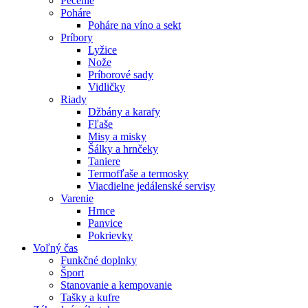
Pečenie
Poháre
Poháre na víno a sekt
Príbory
Lyžice
Nože
Príborové sady
Vidličky
Riady
Džbány a karafy
Fľaše
Misy a misky
Šálky a hrnčeky
Taniere
Termofľaše a termosky
Viacdielne jedálenské servisy
Varenie
Hrnce
Panvice
Pokrievky
Voľný čas
Funkčné doplnky
Šport
Stanovanie a kempovanie
Tašky a kufre