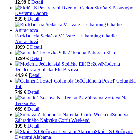
12.99 €
Detail
Skriňa S Posuvnými
Dverami Cadore
539 €
Detail
Rozkladacia Sedačka V Tvare U Charming Charlie
Antracitová
1099 €
Detail
Záhradná Pohovka Silla
1299 €
Detail
Moderná
Jedálenská Stolička Elif Béžová
44.9 €
Detail
Čalúnená Posteľ Columbia
160
749 €
Detail
Záhradná Zostava Na
Terasu Pia
669 €
Detail
Súprava
Záhradného Nábytku Corfu Weekend
199 €
Detail
Skriňa S Otočnými
Dverami Alabama