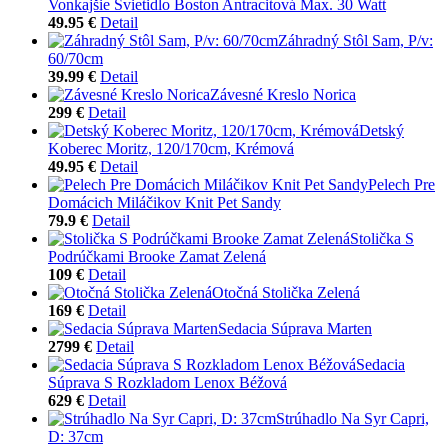
Vonkajšie Svietidlo Boston Antracitová Max. 30 Watt
49.95 €
Detail
Záhradný Stôl Sam, P/v:
60/70cm
39.99 €
Detail
Závesné Kreslo Norica
299 €
Detail
Detský
Koberec Moritz, 120/170cm, Krémová
49.95 €
Detail
Pelech Pre
Domácich Miláčikov Knit Pet Sandy
79.9 €
Detail
Stolička S
Podrúčkami Brooke Zamat Zelená
109 €
Detail
Otočná Stolička Zelená
169 €
Detail
Sedacia Súprava Marten
2799 €
Detail
Sedacia
Súprava S Rozkladom Lenox Béžová
629 €
Detail
Strúhadlo Na Syr Capri,
D: 37cm