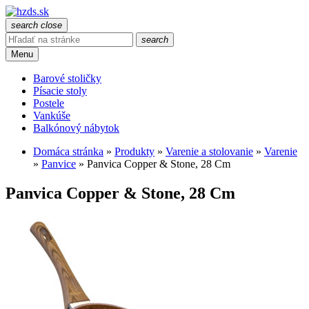
search
close
search
Menu
Barové stoličky
Písacie stoly
Postele
Vankúše
Balkónový nábytok
Domáca stránka
»
Produkty
»
Varenie a stolovanie
»
Varenie
»
Panvice
»
Panvica Copper & Stone, 28 Cm
Panvica Copper & Stone, 28 Cm