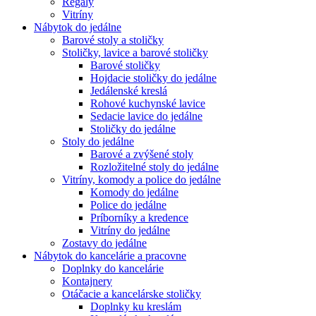
Regály
Vitríny
Nábytok do jedálne
Barové stoly a stoličky
Stoličky, lavice a barové stoličky
Barové stoličky
Hojdacie stoličky do jedálne
Jedálenské kreslá
Rohové kuchynské lavice
Sedacie lavice do jedálne
Stoličky do jedálne
Stoly do jedálne
Barové a zvýšené stoly
Rozložitelné stoly do jedálne
Vitríny, komody a police do jedálne
Komody do jedálne
Police do jedálne
Príborníky a kredence
Vitríny do jedálne
Zostavy do jedálne
Nábytok do kancelárie a pracovne
Doplnky do kancelárie
Kontajnery
Otáčacie a kancelárske stoličky
Doplnky ku kreslám