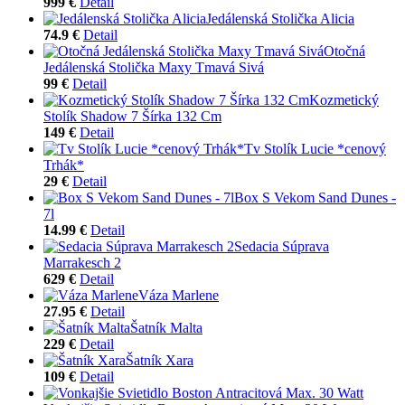
999 €
Detail
Jedálenská Stolička Alicia
74.9 €
Detail
Otočná
Jedálenská Stolička Maxy Tmavá Sivá
99 €
Detail
Kozmetický
Stolík Shadow 7 Šírka 132 Cm
149 €
Detail
Tv Stolík Lucie *cenový
Trhák*
29 €
Detail
Box S Vekom Sand Dunes -
7l
14.99 €
Detail
Sedacia Súprava
Marrakesch 2
629 €
Detail
Váza Marlene
27.95 €
Detail
Šatník Malta
229 €
Detail
Šatník Xara
109 €
Detail