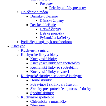
Pre psov
Pelechy a búdy pre psov
Oblečenie a móda
Dámske oblečenie
Dámske župany
Detské oblečenie
Detské čiapky
Detské ponožky
Pyžamká a košieľky
Podložky a stojany k notebookom
Kuchyne
Kuchyne na mieru
Kuchynské linky a bloky
Kuchynské bloky
Kuchynské linky bez spotrebičov
Kuchynské linky so spotrebičmi
Kuchynské linky v tvare L
Kuchynské skrinky a sektorové kuchyne
Horné skrinky
Potravinové skrinky s výsuvom
Skrinky pre spotrebiče a pracovné dosky
Spodné skrinky
Kuchynské spotrebiče
Chladničky a mrazničky
Digestory