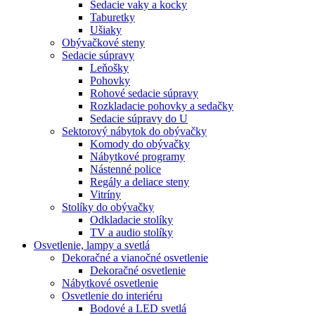
Sedacie vaky a kocky
Taburetky
Ušiaky
Obývačkové steny
Sedacie súpravy
Leňošky
Pohovky
Rohové sedacie súpravy
Rozkladacie pohovky a sedačky
Sedacie súpravy do U
Sektorový nábytok do obývačky
Komody do obývačky
Nábytkové programy
Nástenné police
Regály a deliace steny
Vitríny
Stolíky do obývačky
Odkladacie stolíky
TV a audio stolíky
Osvetlenie, lampy a svetlá
Dekoračné a vianočné osvetlenie
Dekoračné osvetlenie
Nábytkové osvetlenie
Osvetlenie do interiéru
Bodové a LED svetlá