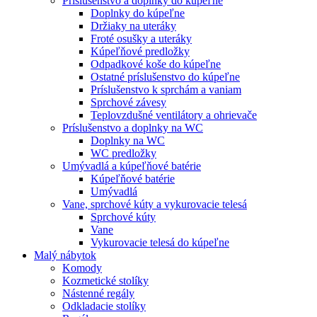
Príslušenstvo a doplnky do kúpeľne
Doplnky do kúpeľne
Držiaky na uteráky
Froté osušky a uteráky
Kúpeľňové predložky
Odpadkové koše do kúpeľne
Ostatné príslušenstvo do kúpeľne
Príslušenstvo k sprchám a vaniam
Sprchové závesy
Teplovzdušné ventilátory a ohrievače
Príslušenstvo a doplnky na WC
Doplnky na WC
WC predložky
Umývadlá a kúpeľňové batérie
Kúpeľňové batérie
Umývadlá
Vane, sprchové kúty a vykurovacie telesá
Sprchové kúty
Vane
Vykurovacie telesá do kúpeľne
Malý nábytok
Komody
Kozmetické stolíky
Nástenné regály
Odkladacie stolíky