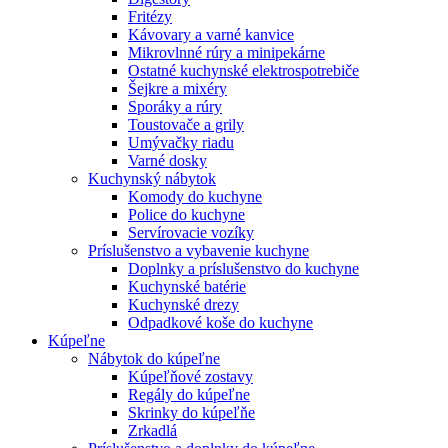
Fritézy
Kávovary a varné kanvice
Mikrovlnné rúry a minipekárne
Ostatné kuchynské elektrospotrebiče
Šejkre a mixéry
Sporáky a rúry
Toustovače a grily
Umývačky riadu
Varné dosky
Kuchynský nábytok
Komody do kuchyne
Police do kuchyne
Servírovacie vozíky
Príslušenstvo a vybavenie kuchyne
Doplnky a príslušenstvo do kuchyne
Kuchynské batérie
Kuchynské drezy
Odpadkové koše do kuchyne
Kúpeľne
Nábytok do kúpeľne
Kúpeľňové zostavy
Regály do kúpeľne
Skrinky do kúpeľňe
Zrkadlá