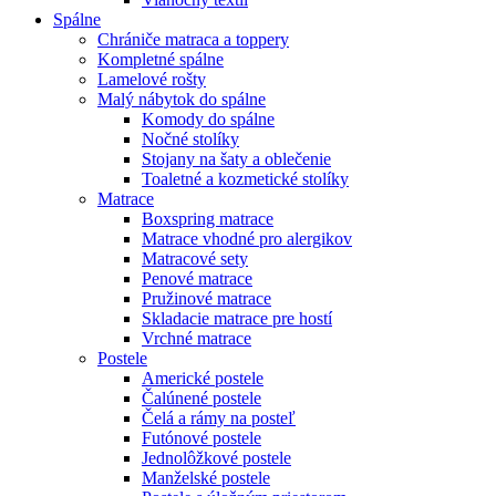
Spálne
Chrániče matraca a toppery
Kompletné spálne
Lamelové rošty
Malý nábytok do spálne
Komody do spálne
Nočné stolíky
Stojany na šaty a oblečenie
Toaletné a kozmetické stolíky
Matrace
Boxspring matrace
Matrace vhodné pro alergikov
Matracové sety
Penové matrace
Pružinové matrace
Skladacie matrace pre hostí
Vrchné matrace
Postele
Americké postele
Čalúnené postele
Čelá a rámy na posteľ
Futónové postele
Jednolôžkové postele
Manželské postele