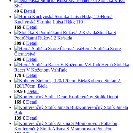
Jedálenská Stolička Rossi
Sivá
49 €
Detail
Horná
Kuchynská Skrinka Luisa Hkkg 110
169 €
Detail
Stolička S
Podrúčkami Ružová 2 Ks/sada
309 €
Detail
Herná Stolička Score
Čierna/sivá
299 €
Detail
Herná Stolička
Racer V Koženom Vzhľade
179 €
Detail
Koberec Stefan 2,
120/170cm, Biela
89.9 €
Detail
Konferenčný Stolík Depot
169 €
Detail
Konferenčný Stolík Junata
Buk
139 €
Detail
Konferenčný Stolík Alisma S Mramorovou Potlačou