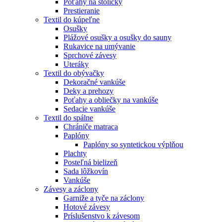
Poťahy na stoličky
Prestieranie
Textil do kúpeľne
Osušky
Plážové osušky a osušky do sauny
Rukavice na umývanie
Sprchové závesy
Uteráky
Textil do obývačky
Dekoračné vankúše
Deky a prehozy
Poťahy a obliečky na vankúše
Sedacie vankúše
Textil do spálne
Chrániče matraca
Paplóny
Paplóny so syntetickou výplňou
Plachty
Posteľná bielizeň
Sada lôžkovín
Vankúše
Závesy a záclony
Garniže a tyče na záclony
Hotové závesy
Príslušenstvo k závesom