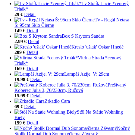
Tv Stolík Lucie *cenový
Trhák*
29 €
Detail
Tv - Regál Netasa
Š: 95cm Sklo Čierne
149 €
Detail
Box S Krytom Sandra
2.99 €
Detail
Kreslo 'ušiak' Oskar Hnedé
209 €
Detail
Vitrína Strada *cenový
Trhák*
169 €
Detail
Lampáš Azije, V: 29cm
19.98 €
Detail
Prešívaný
Koberec Julia 3, 70/230cm, Ružová
15.99 €
Detail
Zrkadlo Cara
69 €
Detail
Stôl Na Státie Wohnling
Biely
159 €
Detail
Nočný
Stolík Dormal Dub Sonoma/čierna Závesný