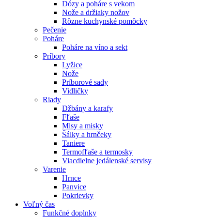
Dózy a poháre s vekom
Nože a držiaky nožov
Rôzne kuchynské pomôcky
Pečenie
Poháre
Poháre na víno a sekt
Príbory
Lyžice
Nože
Príborové sady
Vidličky
Riady
Džbány a karafy
Fľaše
Misy a misky
Šálky a hrnčeky
Taniere
Termofľaše a termosky
Viacdielne jedálenské servisy
Varenie
Hrnce
Panvice
Pokrievky
Voľný čas
Funkčné doplnky