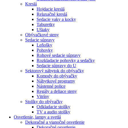
Kreslá
Hojdacie kreslá
Relaxačné kreslá
Sedacie vaky a kocky
Taburetky
Ušiaky
Obývačkové steny
Sedacie súpravy
Leňošky
Pohovky
Rohové sedacie súpravy
Rozkladacie pohovky a sedačky
Sedacie súpravy do U
Sektorový nábytok do obývačky
Komody do obývačky
Nábytkové programy
Nástenné police
Regály a deliace steny
Vitríny
Stolíky do obývačky
Odkladacie stolíky
TV a audio stolíky
Osvetlenie, lampy a svetlá
Dekoračné a vianočné osvetlenie
Dekoračné osvetlenie