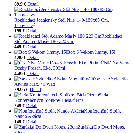
69.9 €
Detail
Rozkladací Jedálenský Stôl Nils, 140-180x85 Cm,
Tmavosivý
199 €
Detail
Rozkladací
Stôl Adamo Masív 180-220 Cm
449 €
Detail
Box S Vekom Jimmy, 15l
4.99 €
Detail
Čistič Na Varné
Dosky Frosch, Eko, 300ml
4.49 €
Detail
Závesné Svietidlo
Alwina Max. 40 Watt
29.95 €
Detail
Sada
Konferenčných Stolíkov Biela/čierna
249 €
Detail
Konferenčný Stolík
Nando Akácia
149 €
Detail
Zarážka Do Dverí Mops,
23cm