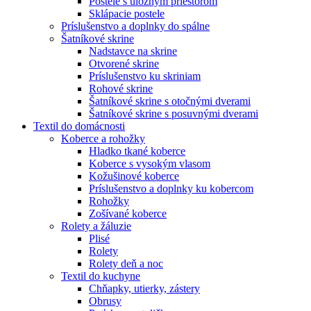
Postele s úložným priestorom
Sklápacie postele
Príslušenstvo a doplnky do spálne
Šatníkové skrine
Nadstavce na skrine
Otvorené skrine
Príslušenstvo ku skriniam
Rohové skrine
Šatníkové skrine s otočnými dverami
Šatníkové skrine s posuvnými dverami
Textil do domácnosti
Koberce a rohožky
Hladko tkané koberce
Koberce s vysokým vlasom
Kožušinové koberce
Príslušenstvo a doplnky ku kobercom
Rohožky
Zošívané koberce
Rolety a žáluzie
Plisé
Rolety
Rolety deň a noc
Textil do kuchyne
Chňapky, utierky, zástery
Obrusy