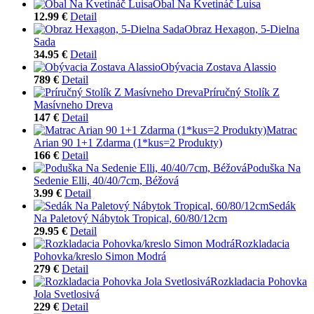
Obal Na Kvetináč Luisa
12.99 €
Detail
Obraz Hexagon, 5-Dielna
Sada
34.95 €
Detail
Obývacia Zostava Alassio
789 €
Detail
Príručný Stolík Z
Masívneho Dreva
147 €
Detail
Matrac
Arian 90 1+1 Zdarma (1*kus=2 Produkty)
166 €
Detail
Poduška Na
Sedenie Elli, 40/40/7cm, Béžová
3.99 €
Detail
Sedák
Na Paletový Nábytok Tropical, 60/80/12cm
29.95 €
Detail
Rozkladacia
Pohovka/kreslo Simon Modrá
279 €
Detail
Rozkladacia Pohovka
Jola Svetlosivá
229 €
Detail