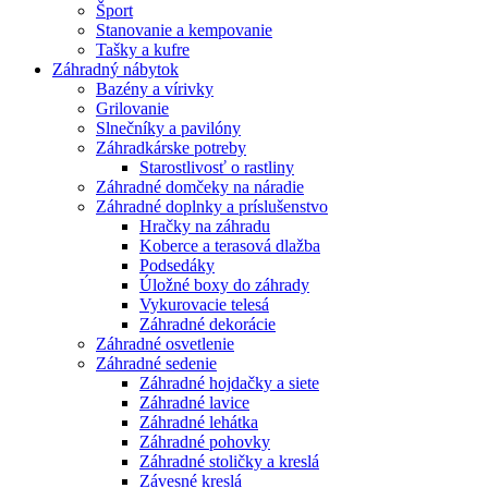
Šport
Stanovanie a kempovanie
Tašky a kufre
Záhradný nábytok
Bazény a vírivky
Grilovanie
Slnečníky a pavilóny
Záhradkárske potreby
Starostlivosť o rastliny
Záhradné domčeky na náradie
Záhradné doplnky a príslušenstvo
Hračky na záhradu
Koberce a terasová dlažba
Podsedáky
Úložné boxy do záhrady
Vykurovacie telesá
Záhradné dekorácie
Záhradné osvetlenie
Záhradné sedenie
Záhradné hojdačky a siete
Záhradné lavice
Záhradné lehátka
Záhradné pohovky
Záhradné stoličky a kreslá
Závesné kreslá