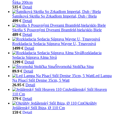
Šírka 200cm
535 €
Detail
Šatníková Skriňa So Zrkadlom Imperial, Dub / Biela
499 €
Detail
Skriňa S Posuvnými Dverami Bramfeld,biela/sklo Biele
489 €
Detail
Rozkladacia Sedacia Súprava Wayne U, Tmavosivá
1499 €
Detail
Rozkladacia
Sedacia Súprava Alma Sivá
1299 €
Detail
Štvornohá Stolička Sina
89.9 €
Detail
Led Lampa
Na Písací Stôl Denise 35cm, 5 Watt
26.95 €
Detail
Jedálenský Stôl Heaven
110 Cm
379 €
Detail
Okrúhly
Jedálenský Stôl Ibiza, Ø 110 Cm
159 €
Detail