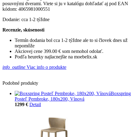
posuvnými dverami. Viete si ju v katalógu dohľadať aj pod EAN
kódom: 4065981000551
Dodanie: cca 1-2 týždne
Recenzie, skúsenosti
Termín dodania bol cca 1-2 týždne ale to si človek dnes už
nepomôže
Akciovej cene 399.00 € som nemohol odolať.
Podľa heureky najlacnejšie na moebelix.sk
info_outline
Viac info o produkte
Podobné produkty
Boxspring
Posteľ Pembroke, 180x200, Vínová
1299 €
Detail