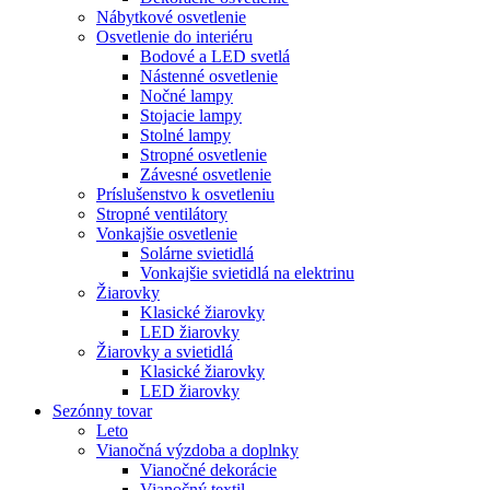
Nábytkové osvetlenie
Osvetlenie do interiéru
Bodové a LED svetlá
Nástenné osvetlenie
Nočné lampy
Stojacie lampy
Stolné lampy
Stropné osvetlenie
Závesné osvetlenie
Príslušenstvo k osvetleniu
Stropné ventilátory
Vonkajšie osvetlenie
Solárne svietidlá
Vonkajšie svietidlá na elektrinu
Žiarovky
Klasické žiarovky
LED žiarovky
Žiarovky a svietidlá
Klasické žiarovky
LED žiarovky
Sezónny tovar
Leto
Vianočná výzdoba a doplnky
Vianočné dekorácie
Vianočný textil