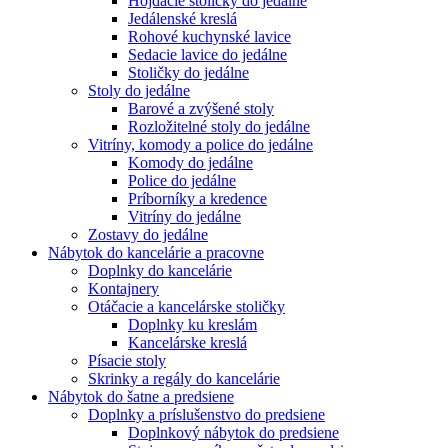
Hojdacie stoličky do jedálne
Jedálenské kreslá
Rohové kuchynské lavice
Sedacie lavice do jedálne
Stoličky do jedálne
Stoly do jedálne
Barové a zvýšené stoly
Rozložitelné stoly do jedálne
Vitríny, komody a police do jedálne
Komody do jedálne
Police do jedálne
Príborníky a kredence
Vitríny do jedálne
Zostavy do jedálne
Nábytok do kancelárie a pracovne
Doplnky do kancelárie
Kontajnery
Otáčacie a kancelárske stoličky
Doplnky ku kreslám
Kancelárske kreslá
Písacie stoly
Skrinky a regály do kancelárie
Nábytok do šatne a predsiene
Doplnky a príslušenstvo do predsiene
Doplnkový nábytok do predsiene