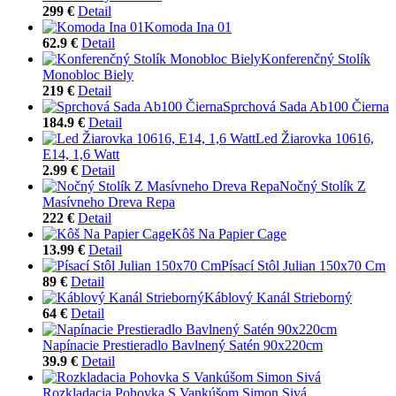
299 €
Detail
Komoda Ina 01
62.9 €
Detail
Konferenčný Stolík
Monobloc Biely
219 €
Detail
Sprchová Sada Ab100 Čierna
184.9 €
Detail
Led Žiarovka 10616,
E14, 1,6 Watt
2.99 €
Detail
Nočný Stolík Z
Masívneho Dreva Repa
222 €
Detail
Kôš Na Papier Cage
13.99 €
Detail
Písací Stôl Julian 150x70 Cm
89 €
Detail
Káblový Kanál Strieborný
64 €
Detail
Napínacie Prestieradlo Bavlnený Satén 90x220cm
39.9 €
Detail
Rozkladacia Pohovka S Vankúšom Simon Sivá