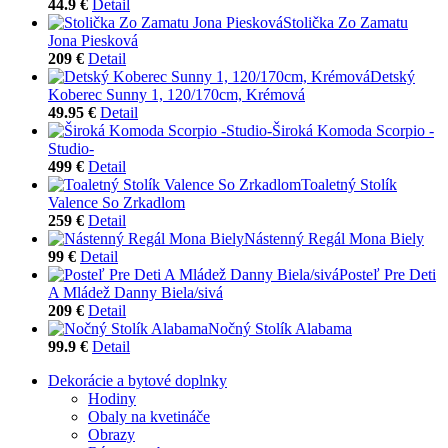
44.9 €
Detail
Stolička Zo Zamatu
Jona Piesková
209 €
Detail
Detský
Koberec Sunny 1, 120/170cm, Krémová
49.95 €
Detail
Široká Komoda Scorpio -
Studio-
499 €
Detail
Toaletný Stolík
Valence So Zrkadlom
259 €
Detail
Nástenný Regál Mona Biely
99 €
Detail
Posteľ Pre Deti
A Mládež Danny Biela/sivá
209 €
Detail
Nočný Stolík Alabama
99.9 €
Detail
Dekorácie a bytové doplnky
Hodiny
Obaly na kvetináče
Obrazy