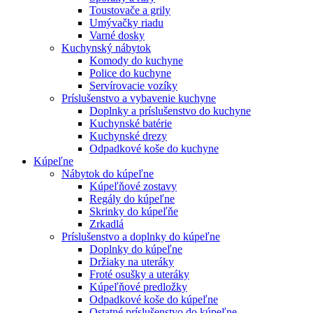
Toustovače a grily
Umývačky riadu
Varné dosky
Kuchynský nábytok
Komody do kuchyne
Police do kuchyne
Servírovacie vozíky
Príslušenstvo a vybavenie kuchyne
Doplnky a príslušenstvo do kuchyne
Kuchynské batérie
Kuchynské drezy
Odpadkové koše do kuchyne
Kúpeľne
Nábytok do kúpeľne
Kúpeľňové zostavy
Regály do kúpeľne
Skrinky do kúpeľňe
Zrkadlá
Príslušenstvo a doplnky do kúpeľne
Doplnky do kúpeľne
Držiaky na uteráky
Froté osušky a uteráky
Kúpeľňové predložky
Odpadkové koše do kúpeľne
Ostatné príslušenstvo do kúpeľne