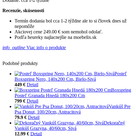
Dodanie: cca 1-2 týždne
Recenzie, skúsenosti
Termín dodania bol cca 1-2 týždne ale to si človek dnes už
nepomôže
Akciovej cene 249.00 € som nemohol odolať.
Podľa heureky najlacnejšie na moebelix.sk
info_outline
Viac info o produkte
Podobné produkty
Posteľ
Boxspring Nero, 140x200 Cm, Bielo-Sivá
449 €
Detail
Boxspring
Posteľ Granada Hnedá 180x200 Cm
799 €
Detail
Vankúš Pre
Psa Donut, 100/20cm, Antracitová
79.9 €
Detail
Dekoračný
Vankúš Grazyna, 40/60cm, Sivá
12.99 €
Detail