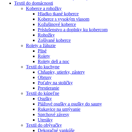
Textil do domácnosti
Koberce a rohožky
Hladko tkané koberce
Koberce s vysokým vlasom
Kožušinové koberce
Príslušenstvo a doplnky ku kobercom
Rohožky
Zošívané koberce
Rolety a žáluzie
Plisé
Rolety
Rolety deň a noc
Textil do kuchyne
Chňapky, utierky, zástery
Obrusy
Poťahy na stoličky
Prestieranie
Textil do kúpeľne
Osušky
Plážové osušky a osušky do sauny
Rukavice na umývanie
Sprchové závesy
Uteráky
Textil do obývačky
Dekoračné vankúše