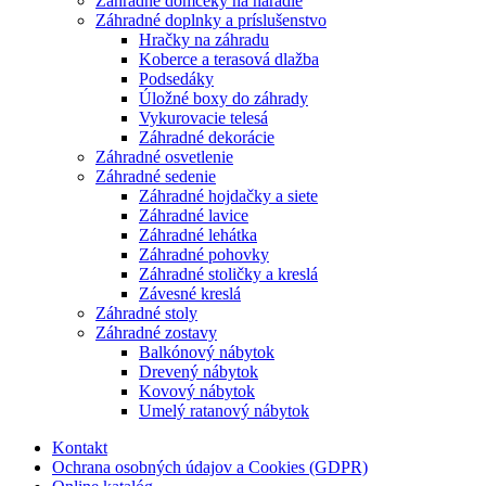
Záhradné domčeky na náradie
Záhradné doplnky a príslušenstvo
Hračky na záhradu
Koberce a terasová dlažba
Podsedáky
Úložné boxy do záhrady
Vykurovacie telesá
Záhradné dekorácie
Záhradné osvetlenie
Záhradné sedenie
Záhradné hojdačky a siete
Záhradné lavice
Záhradné lehátka
Záhradné pohovky
Záhradné stoličky a kreslá
Závesné kreslá
Záhradné stoly
Záhradné zostavy
Balkónový nábytok
Drevený nábytok
Kovový nábytok
Umelý ratanový nábytok
Kontakt
Ochrana osobných údajov a Cookies (GDPR)