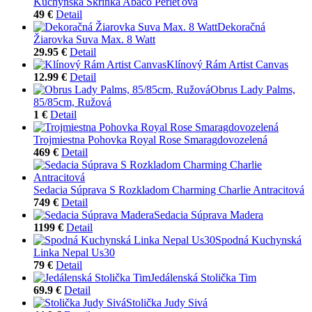
Kuchynská Skrinka Abaco Perleťová
49 €
Detail
Dekoračná
Žiarovka Suva Max. 8 Watt
29.95 €
Detail
Klínový Rám Artist Canvas
12.99 €
Detail
Obrus Lady Palms,
85/85cm, Ružová
1 €
Detail
Trojmiestna Pohovka Royal Rose Smaragdovozelená
469 €
Detail
Sedacia Súprava S Rozkladom Charming Charlie Antracitová
749 €
Detail
Sedacia Súprava Madera
1199 €
Detail
Spodná Kuchynská
Linka Nepal Us30
79 €
Detail
Jedálenská Stolička Tim
69.9 €
Detail
Stolička Judy Sivá