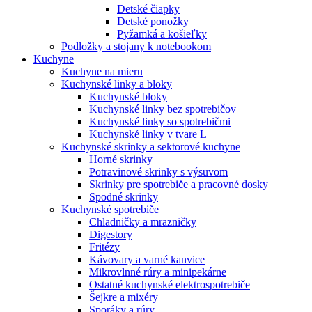
Detské čiapky
Detské ponožky
Pyžamká a košieľky
Podložky a stojany k notebookom
Kuchyne
Kuchyne na mieru
Kuchynské linky a bloky
Kuchynské bloky
Kuchynské linky bez spotrebičov
Kuchynské linky so spotrebičmi
Kuchynské linky v tvare L
Kuchynské skrinky a sektorové kuchyne
Horné skrinky
Potravinové skrinky s výsuvom
Skrinky pre spotrebiče a pracovné dosky
Spodné skrinky
Kuchynské spotrebiče
Chladničky a mrazničky
Digestory
Fritézy
Kávovary a varné kanvice
Mikrovlnné rúry a minipekárne
Ostatné kuchynské elektrospotrebiče
Šejkre a mixéry
Sporáky a rúry