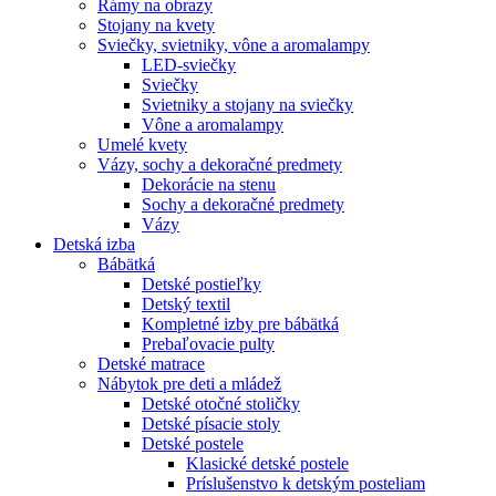
Rámy na obrazy
Stojany na kvety
Sviečky, svietniky, vône a aromalampy
LED-sviečky
Sviečky
Svietniky a stojany na sviečky
Vône a aromalampy
Umelé kvety
Vázy, sochy a dekoračné predmety
Dekorácie na stenu
Sochy a dekoračné predmety
Vázy
Detská izba
Bábätká
Detské postieľky
Detský textil
Kompletné izby pre bábätká
Prebaľovacie pulty
Detské matrace
Nábytok pre deti a mládež
Detské otočné stoličky
Detské písacie stoly
Detské postele
Klasické detské postele
Príslušenstvo k detským posteliam