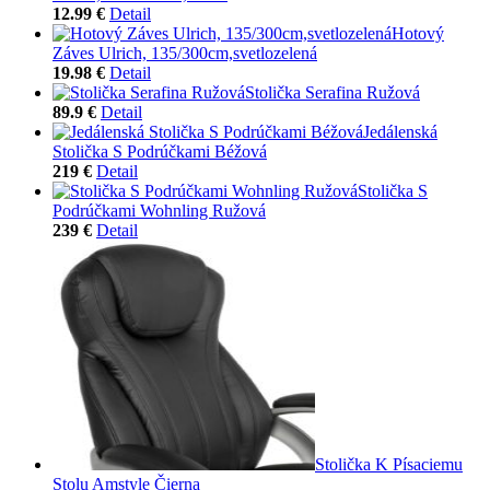
12.99 €
Detail
Hotový
Záves Ulrich, 135/300cm,svetlozelená
19.98 €
Detail
Stolička Serafina Ružová
89.9 €
Detail
Jedálenská
Stolička S Podrúčkami Béžová
219 €
Detail
Stolička S
Podrúčkami Wohnling Ružová
239 €
Detail
Stolička K Písaciemu
Stolu Amstyle Čierna