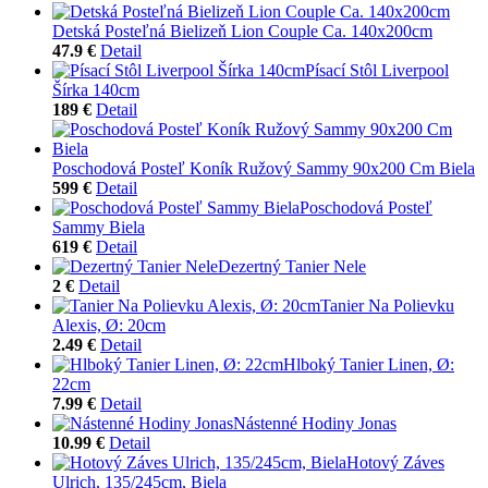
Detská Posteľná Bielizeň Lion Couple Ca. 140x200cm
47.9 €
Detail
Písací Stôl Liverpool
Šírka 140cm
189 €
Detail
Poschodová Posteľ Koník Ružový Sammy 90x200 Cm Biela
599 €
Detail
Poschodová Posteľ
Sammy Biela
619 €
Detail
Dezertný Tanier Nele
2 €
Detail
Tanier Na Polievku
Alexis, Ø: 20cm
2.49 €
Detail
Hlboký Tanier Linen, Ø:
22cm
7.99 €
Detail
Nástenné Hodiny Jonas
10.99 €
Detail
Hotový Záves
Ulrich, 135/245cm, Biela