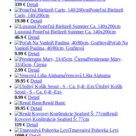
339 €
Detail
Posteľná Bielizeň
Carlo, 140/200cm
19.98 €
Detail
Luxusná Posteľná Bielizeň Summer Ca. 140x200cm
46.9 €
Detail
Poťah Na
Vankúš Paulina, 40/80cm, Grafitová
9.99 €
Detail
Prestieranie Mary,
33/45cm, Čierna
2.99 €
Detail
Vencová Lišta Alabama
39.95 €
Detail
Úložný Košík
Seoul - S - Ca. 0,4l -Ext-
0.99 €
Detail
Regál Basic
39.95 €
Detail
Regál
Kovovej Konštrukcie Seaford Š: 77cm
119 €
Detail
Tmavosivá Pohovka Levi
1099 €
Detail