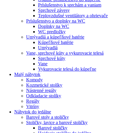
Príslušenstvo k sprchám a vaniam
Sprchové závesy
Teplovzdušné ventilátory a ohrievače
Príslušenstvo a doplnky na WC
Doplnky na WC
WC predložky
Umývadlá a kúpeľňové batérie
Kúpeľňové batérie
Umývadlá
Vane, sprchové kúty a vykurovacie telesá
Sprchové kúty
Vane
Vykurovacie telesá do kúpeľne
Malý nábytok
Komody
Kozmetické stolíky
Nástenné regály
Odkladacie stolíky
Regály
Vitríny
Nábytok do jedálne
Barové stoly a stoličky
Stoličky, lavice a barové stoličky
Barové stoličky