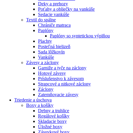
Deky a prehozy
Poťahy a obliečky na vankúše
Sedacie vankúše
Textil do spálne
Chrániče matraca
Paplóny
Paplóny so syntetickou výplňou
Plachty
Posteľná bielizeň
Sada lôžkovín
Vankúše
Závesy a záclony
Garniže a tyče na záclony
Hotové závesy
Príslušenstvo k závesom
Strapcové a nitkové záclony
Záclony
Zatemňovacie závesy
Triedenie a úschova
Boxy a košíky
Debny a truhlice
Regálové košíky
Skladacie boxy
Úložné boxy
Zásuvkové boxy