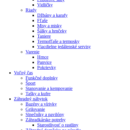
Vidličky
Riady
Džbány a karafy
Fľaše
Misy a misky
Šálky a hrnčeky
Taniere
Termofľaše a termosky
Viacdielne jedálenské servisy
Varenie
Hrnce
Panvice
Pokrievky
Voľný čas
Funkčné doplnky
Šport
Stanovanie a kempovanie
Tašky a kufre
Záhradný nábytok
Bazény a vírivky
Grilovanie
Slnečníky a pavilóny
Záhradkárske potreby
Starostlivosť o rastliny