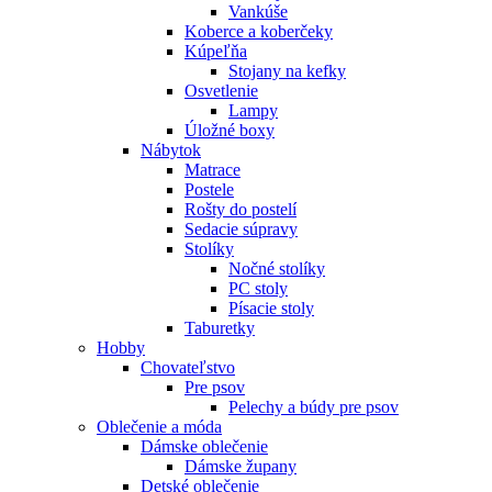
Vankúše
Koberce a koberčeky
Kúpeľňa
Stojany na kefky
Osvetlenie
Lampy
Úložné boxy
Nábytok
Matrace
Postele
Rošty do postelí
Sedacie súpravy
Stolíky
Nočné stolíky
PC stoly
Písacie stoly
Taburetky
Hobby
Chovateľstvo
Pre psov
Pelechy a búdy pre psov
Oblečenie a móda
Dámske oblečenie
Dámske župany
Detské oblečenie