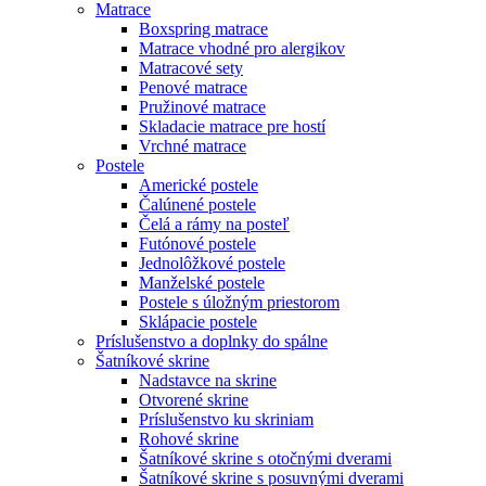
Matrace
Boxspring matrace
Matrace vhodné pro alergikov
Matracové sety
Penové matrace
Pružinové matrace
Skladacie matrace pre hostí
Vrchné matrace
Postele
Americké postele
Čalúnené postele
Čelá a rámy na posteľ
Futónové postele
Jednolôžkové postele
Manželské postele
Postele s úložným priestorom
Sklápacie postele
Príslušenstvo a doplnky do spálne
Šatníkové skrine
Nadstavce na skrine
Otvorené skrine
Príslušenstvo ku skriniam
Rohové skrine
Šatníkové skrine s otočnými dverami
Šatníkové skrine s posuvnými dverami