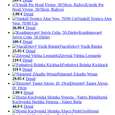
269 €
Detail
Uterák Pre
Hostí Vivien, 30/50cm, Ružová
1.99 €
Detail
Vankúš Tropico Aloe
Vera, 70/90 Cm
26.99 €
Detail
Kombinovaný
Servis Celia, 50-Dielny
109 €
Detail
Viacúčelový Vozík Rimini
25.95 €
Detail
Závesná Vitrína Leonardo
219 €
Detail
Futbalová Bránka Kickback
119 €
Detail
Nástenné Zrkadlo Wotan
29.95 €
Detail
Dezertný Tanier Alexis,
Ø: 19cm
1.99 €
Detail
Horná
Kuchynská Skrinka Venezia - Valero Biela
44.9 €
Detail
Horná