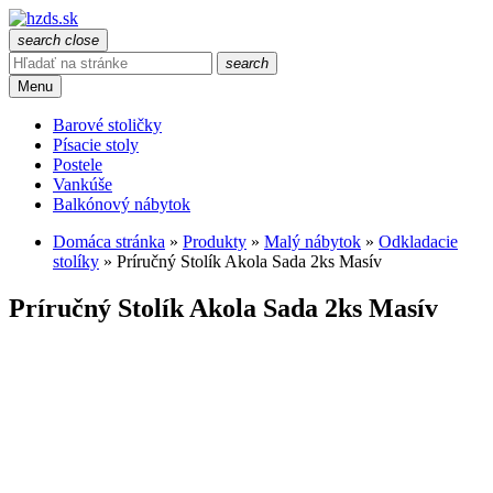
search
close
search
Menu
Barové stoličky
Písacie stoly
Postele
Vankúše
Balkónový nábytok
Domáca stránka
»
Produkty
»
Malý nábytok
»
Odkladacie
stolíky
»
Príručný Stolík Akola Sada 2ks Masív
Príručný Stolík Akola Sada 2ks Masív