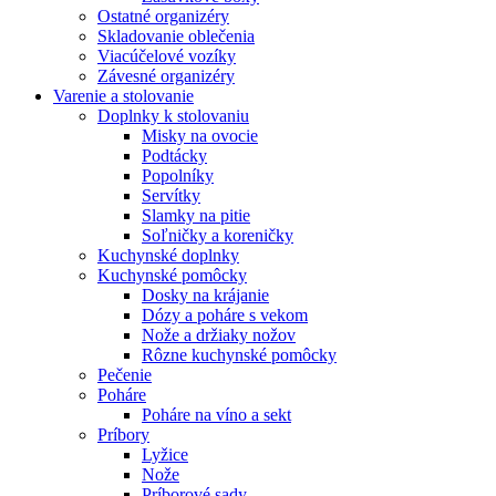
Ostatné organizéry
Skladovanie oblečenia
Viacúčelové vozíky
Závesné organizéry
Varenie a stolovanie
Doplnky k stolovaniu
Misky na ovocie
Podtácky
Popolníky
Servítky
Slamky na pitie
Soľničky a koreničky
Kuchynské doplnky
Kuchynské pomôcky
Dosky na krájanie
Dózy a poháre s vekom
Nože a držiaky nožov
Rôzne kuchynské pomôcky
Pečenie
Poháre
Poháre na víno a sekt
Príbory
Lyžice
Nože
Príborové sady