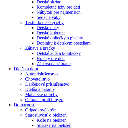
Detské skrine
Kompletné izby pre deti
Nábytok pre najmenších
Sedacie vaky
Textil do detskej izby
Detské deky
Detské koberce
Detské obliečky a plachty
Doplnky k detským posteliam
Zábava a hračky
Detské autá a kolobežky
Hračky pre deti
Zábava na záhrade
Dielňa a dom
Autopríslušenstvo
Chovateľstvo
Darčekové príslušenstvo
Dielňa a náradie
Maliarske potreby
Ochrana proti hmyzu
Domácnosť
Odpadkové koše
Starostlivosť o bielizeň
Koše na bielizeň
Sušiaky na bielizeň