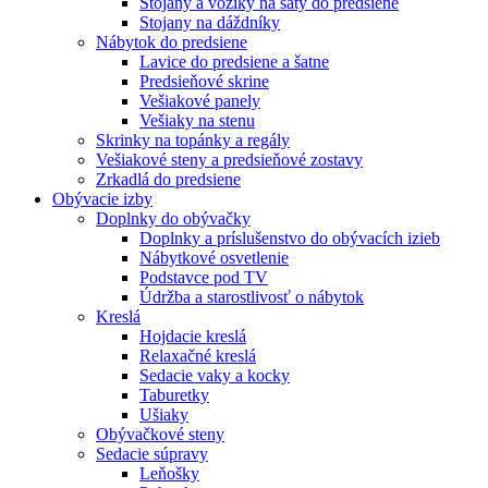
Stojany a vozíky na šaty do predsiene
Stojany na dáždníky
Nábytok do predsiene
Lavice do predsiene a šatne
Predsieňové skrine
Vešiakové panely
Vešiaky na stenu
Skrinky na topánky a regály
Vešiakové steny a predsieňové zostavy
Zrkadlá do predsiene
Obývacie izby
Doplnky do obývačky
Doplnky a príslušenstvo do obývacích izieb
Nábytkové osvetlenie
Podstavce pod TV
Údržba a starostlivosť o nábytok
Kreslá
Hojdacie kreslá
Relaxačné kreslá
Sedacie vaky a kocky
Taburetky
Ušiaky
Obývačkové steny
Sedacie súpravy
Leňošky