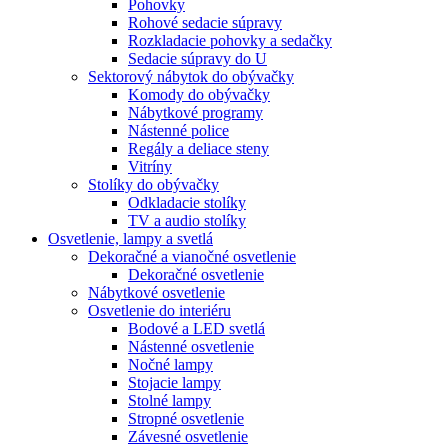
Pohovky
Rohové sedacie súpravy
Rozkladacie pohovky a sedačky
Sedacie súpravy do U
Sektorový nábytok do obývačky
Komody do obývačky
Nábytkové programy
Nástenné police
Regály a deliace steny
Vitríny
Stolíky do obývačky
Odkladacie stolíky
TV a audio stolíky
Osvetlenie, lampy a svetlá
Dekoračné a vianočné osvetlenie
Dekoračné osvetlenie
Nábytkové osvetlenie
Osvetlenie do interiéru
Bodové a LED svetlá
Nástenné osvetlenie
Nočné lampy
Stojacie lampy
Stolné lampy
Stropné osvetlenie
Závesné osvetlenie