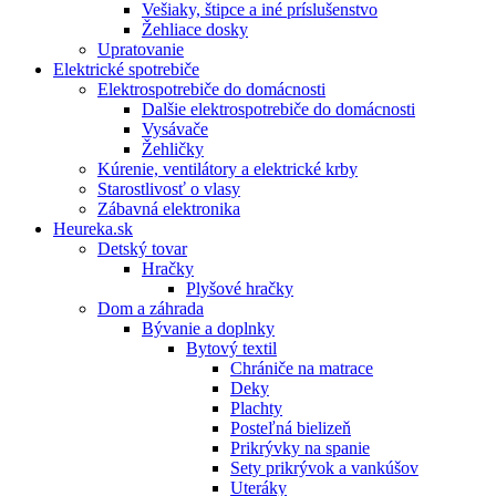
Vešiaky, štipce a iné príslušenstvo
Žehliace dosky
Upratovanie
Elektrické spotrebiče
Elektrospotrebiče do domácnosti
Dalšie elektrospotrebiče do domácnosti
Vysávače
Žehličky
Kúrenie, ventilátory a elektrické krby
Starostlivosť o vlasy
Zábavná elektronika
Heureka.sk
Detský tovar
Hračky
Plyšové hračky
Dom a záhrada
Bývanie a doplnky
Bytový textil
Chrániče na matrace
Deky
Plachty
Posteľná bielizeň
Prikrývky na spanie
Sety prikrývok a vankúšov
Uteráky