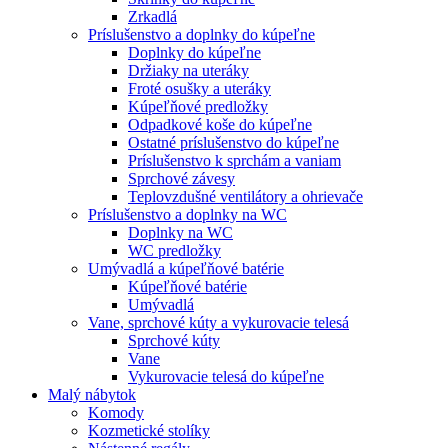
Zrkadlá
Príslušenstvo a doplnky do kúpeľne
Doplnky do kúpeľne
Držiaky na uteráky
Froté osušky a uteráky
Kúpeľňové predložky
Odpadkové koše do kúpeľne
Ostatné príslušenstvo do kúpeľne
Príslušenstvo k sprchám a vaniam
Sprchové závesy
Teplovzdušné ventilátory a ohrievače
Príslušenstvo a doplnky na WC
Doplnky na WC
WC predložky
Umývadlá a kúpeľňové batérie
Kúpeľňové batérie
Umývadlá
Vane, sprchové kúty a vykurovacie telesá
Sprchové kúty
Vane
Vykurovacie telesá do kúpeľne
Malý nábytok
Komody
Kozmetické stolíky