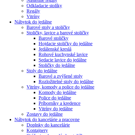
Nástenné regály
Odkladacie stolíky
Regály
Vitríny
Nábytok do jedálne
Barové stoly a stoličky
Stoličky, lavice a barové stoličky
Barové stoličky
Hojdacie stoličky do jedálne
Jedálenské kreslá
Rohové kuchynské lavice
Sedacie lavice do jedálne
Stoličky do jedálne
Stoly do jedálne
Barové a zvýšené stoly
Rozložitelné stoly do jedálne
Vitríny, komody a police do jedálne
Komody do jedálne
Police do jedálne
Príborníky a kredence
Vitríny do jedálne
Zostavy do jedálne
Nábytok do kancelárie a pracovne
Doplnky do kancelárie
Kontajnery