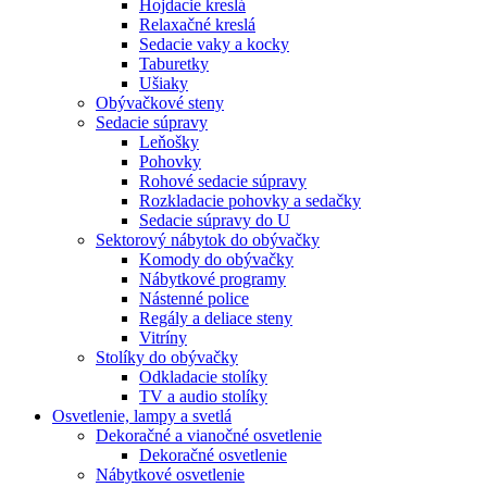
Hojdacie kreslá
Relaxačné kreslá
Sedacie vaky a kocky
Taburetky
Ušiaky
Obývačkové steny
Sedacie súpravy
Leňošky
Pohovky
Rohové sedacie súpravy
Rozkladacie pohovky a sedačky
Sedacie súpravy do U
Sektorový nábytok do obývačky
Komody do obývačky
Nábytkové programy
Nástenné police
Regály a deliace steny
Vitríny
Stolíky do obývačky
Odkladacie stolíky
TV a audio stolíky
Osvetlenie, lampy a svetlá
Dekoračné a vianočné osvetlenie
Dekoračné osvetlenie
Nábytkové osvetlenie