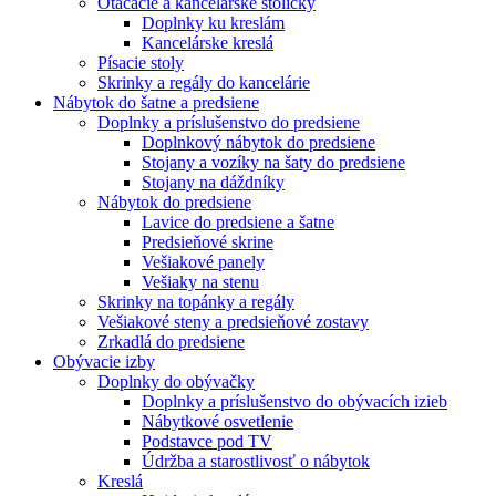
Otáčacie a kancelárske stoličky
Doplnky ku kreslám
Kancelárske kreslá
Písacie stoly
Skrinky a regály do kancelárie
Nábytok do šatne a predsiene
Doplnky a príslušenstvo do predsiene
Doplnkový nábytok do predsiene
Stojany a vozíky na šaty do predsiene
Stojany na dáždníky
Nábytok do predsiene
Lavice do predsiene a šatne
Predsieňové skrine
Vešiakové panely
Vešiaky na stenu
Skrinky na topánky a regály
Vešiakové steny a predsieňové zostavy
Zrkadlá do predsiene
Obývacie izby
Doplnky do obývačky
Doplnky a príslušenstvo do obývacích izieb
Nábytkové osvetlenie
Podstavce pod TV
Údržba a starostlivosť o nábytok
Kreslá