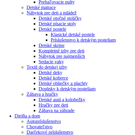
Prebaľovacie pulty
Detské matrace
Nábytok pre deti a mládež
Detské otočné stoličky
Detské písacie stoly
Detské postele
Klasické detské postele
Príslušenstvo k detským posteliam
Detské skrine
Kompletné izby pre deti
Nábytok pre najmenších
Sedacie vaky
Textil do detskej izby
Detské deky
Detské koberce
Detské obliečky a plachty
Doplnky k detským posteliam
Zábava a hračky
Detské autá a kolobežky
Hračky pre deti
Zábava na záhrade
Dielňa a dom
Autopríslušenstvo
Chovateľstvo
Darčekové príslušenstvo