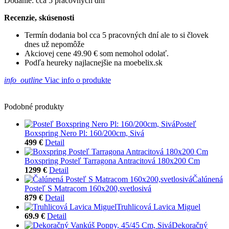
Dodanie: cca 5 pracovných dní
Recenzie, skúsenosti
Termín dodania bol cca 5 pracovných dní ale to si človek
dnes už nepomôže
Akciovej cene 49.90 € som nemohol odolať.
Podľa heureky najlacnejšie na moebelix.sk
info_outline
Viac info o produkte
Podobné produkty
Posteľ
Boxspring Nero Pl: 160/200cm, Sivá
499 €
Detail
Boxspring Posteľ Tarragona Antracitová 180x200 Cm
1299 €
Detail
Čalúnená
Posteľ S Matracom 160x200,svetlosivá
879 €
Detail
Truhlicová Lavica Miguel
69.9 €
Detail
Dekoračný