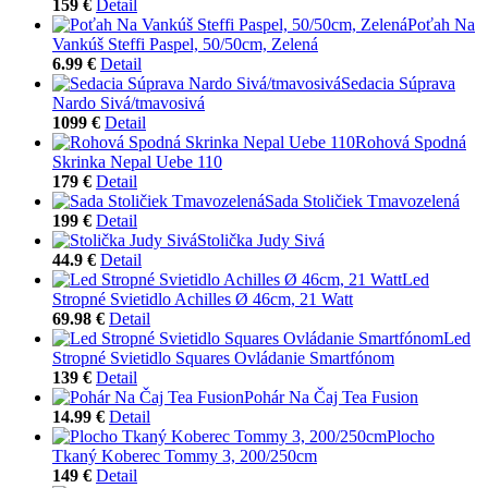
159 €
Detail
Poťah Na
Vankúš Steffi Paspel, 50/50cm, Zelená
6.99 €
Detail
Sedacia Súprava
Nardo Sivá/tmavosivá
1099 €
Detail
Rohová Spodná
Skrinka Nepal Uebe 110
179 €
Detail
Sada Stoličiek Tmavozelená
199 €
Detail
Stolička Judy Sivá
44.9 €
Detail
Led
Stropné Svietidlo Achilles Ø 46cm, 21 Watt
69.98 €
Detail
Led
Stropné Svietidlo Squares Ovládanie Smartfónom
139 €
Detail
Pohár Na Čaj Tea Fusion
14.99 €
Detail
Plocho
Tkaný Koberec Tommy 3, 200/250cm
149 €
Detail