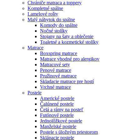
Chrániče matraca a toppery
Kompletné spálne
Lamelové rošty
Malý nábytok do spálne
Komody do spálne
Nočné stolíky
Stojany na šaty a oblečenie
Toaletné a kozmetické stolíky
Matrace
Boxspring matrace
Matrace vhodné pro alergikov
Matracové sety
Penové matrace
Pružinové matrace
Skladacie matrace pre hostí
Vrchné matrace
Postele
Americké postele
Čalúnené postele
Čelá a rámy na posteľ
Futónové postele
Jednolôžkové postele
Manželské postele
Postele s úložným priestorom
Sklápacie postele