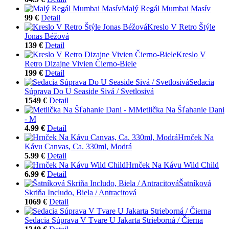
Malý Regál Mumbai Masív
99 €
Detail
Kreslo V Retro Štýle
Jonas Béžová
139 €
Detail
Kreslo V
Retro Dizajne Vivien Čierno-Biele
199 €
Detail
Sedacia
Súprava Do U Seaside Sivá / Svetlosivá
1549 €
Detail
Metlička Na Šľahanie Dani
- M
4.99 €
Detail
Hrnček Na
Kávu Canvas, Ca. 330ml, Modrá
5.99 €
Detail
Hrnček Na Kávu Wild Child
6.99 €
Detail
Šatníková
Skriňa Includo, Biela / Antracitová
1069 €
Detail
Sedacia Súprava V Tvare U Jakarta Strieborná / Čierna