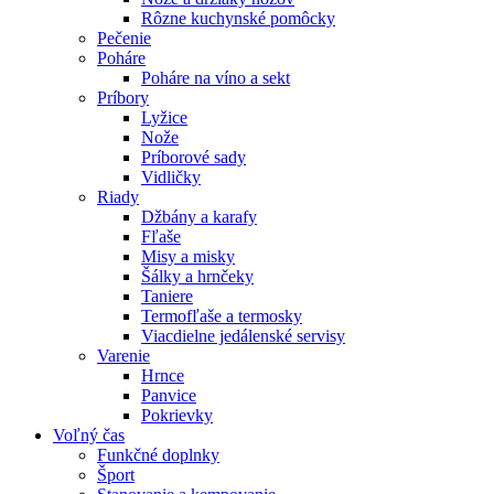
Rôzne kuchynské pomôcky
Pečenie
Poháre
Poháre na víno a sekt
Príbory
Lyžice
Nože
Príborové sady
Vidličky
Riady
Džbány a karafy
Fľaše
Misy a misky
Šálky a hrnčeky
Taniere
Termofľaše a termosky
Viacdielne jedálenské servisy
Varenie
Hrnce
Panvice
Pokrievky
Voľný čas
Funkčné doplnky
Šport