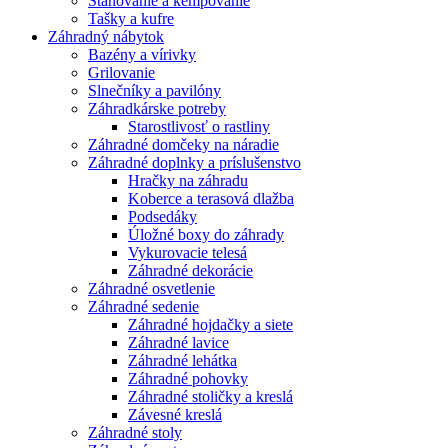
Stanovanie a kempovanie
Tašky a kufre
Záhradný nábytok
Bazény a vírivky
Grilovanie
Slnečníky a pavilóny
Záhradkárske potreby
Starostlivosť o rastliny
Záhradné domčeky na náradie
Záhradné doplnky a príslušenstvo
Hračky na záhradu
Koberce a terasová dlažba
Podsedáky
Úložné boxy do záhrady
Vykurovacie telesá
Záhradné dekorácie
Záhradné osvetlenie
Záhradné sedenie
Záhradné hojdačky a siete
Záhradné lavice
Záhradné lehátka
Záhradné pohovky
Záhradné stoličky a kreslá
Závesné kreslá
Záhradné stoly