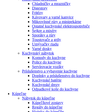
Chladničky a mrazničky
Digestory
Fritézy
Kávovary a varné kanvice
Mikrovlnné rúry a minipekárne
Ostatné kuchynské elektrospotrebiče
Šejkre a mixéry
Sporáky a rúry
Toustovače a grily
Umývačky riadu
Varné dosky
Kuchynský nábytok
Komody do kuchyne
Police do kuchyne
Servírovacie vozíky
Príslušenstvo a vybavenie kuchyne
Doplnky a príslušenstvo do kuchyne
Kuchynské batérie
Kuchynské drezy
Odpadkové koše do kuchyne
Kúpeľne
Nábytok do kúpeľne
Kúpeľňové zostavy
Regály do kúpeľne
Skrinky do kúpeľňe