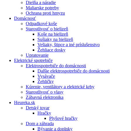
Dielňa a náradie
Maliarske potreby
Ochrana proti hmyzu
Domácnosť
Odpadkové koše
Starostlivosť o bielizeň
Koše na bielizeň
Sušiaky na bielizeň
Vešiaky, štipce a iné príslušenstvo
Žehliace dosky
Upratovanie
Elektrické spotrebiče
Elektrospotrebiče do domácnosti
Dalšie elektrospotrebiče do domácnosti
Vysávače
Žehličky
Kúrenie, ventilátory a elektrické krby
Starostlivosť o vlasy
Zábavná elektronika
Heureka.sk
Detský tovar
Hračky
Plyšové hračky
Dom a záhrada
Bývanie a doplnky