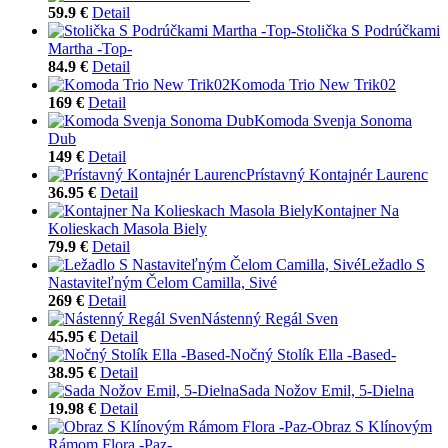
59.9 €
Detail
Stolička S Podrúčkami
Martha -Top-
84.9 €
Detail
Komoda Trio New Trik02
169 €
Detail
Komoda Svenja Sonoma
Dub
149 €
Detail
Prístavný Kontajnér Laurenc
36.95 €
Detail
Kontajner Na
Kolieskach Masola Biely
79.9 €
Detail
Ležadlo S
Nastaviteľným Čelom Camilla, Sivé
269 €
Detail
Nástenný Regál Sven
45.95 €
Detail
Nočný Stolík Ella -Based-
38.95 €
Detail
Sada Nožov Emil, 5-Dielna
19.98 €
Detail
Obraz S Klínovým
Rámom Flora -Paz-