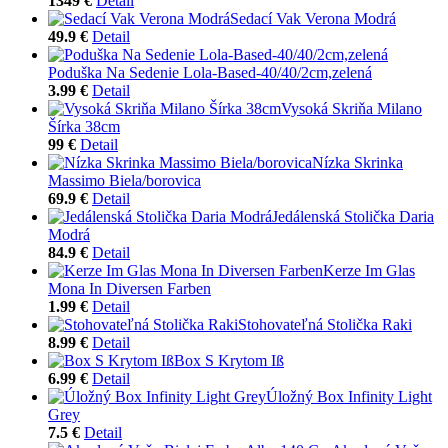
1349 €
Detail
Sedací Vak Verona Modrá
49.9 €
Detail
Poduška Na Sedenie Lola-Based-40/40/2cm,zelená
3.99 €
Detail
Vysoká Skriňa Milano
Šírka 38cm
99 €
Detail
Nízka Skrinka
Massimo Biela/borovica
69.9 €
Detail
Jedálenská Stolička Daria
Modrá
84.9 €
Detail
Kerze Im Glas
Mona In Diversen Farben
1.99 €
Detail
Stohovateľná Stolička Raki
8.99 €
Detail
Box S Krytom Iß
6.99 €
Detail
Úložný Box Infinity Light
Grey
7.5 €
Detail