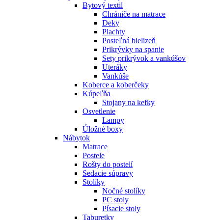
Bytový textil
Chrániče na matrace
Deky
Plachty
Posteľná bielizeň
Prikrývky na spanie
Sety prikrývok a vankúšov
Uteráky
Vankúše
Koberce a koberčeky
Kúpeľňa
Stojany na kefky
Osvetlenie
Lampy
Úložné boxy
Nábytok
Matrace
Postele
Rošty do postelí
Sedacie súpravy
Stolíky
Nočné stolíky
PC stoly
Písacie stoly
Taburetky