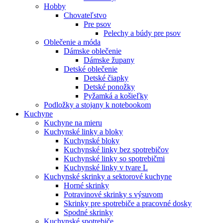
Hobby
Chovateľstvo
Pre psov
Pelechy a búdy pre psov
Oblečenie a móda
Dámske oblečenie
Dámske župany
Detské oblečenie
Detské čiapky
Detské ponožky
Pyžamká a košieľky
Podložky a stojany k notebookom
Kuchyne
Kuchyne na mieru
Kuchynské linky a bloky
Kuchynské bloky
Kuchynské linky bez spotrebičov
Kuchynské linky so spotrebičmi
Kuchynské linky v tvare L
Kuchynské skrinky a sektorové kuchyne
Horné skrinky
Potravinové skrinky s výsuvom
Skrinky pre spotrebiče a pracovné dosky
Spodné skrinky
Kuchynské spotrebiče