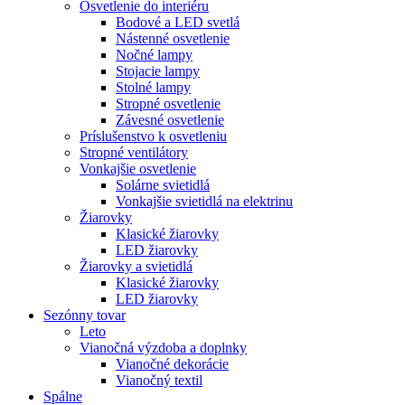
Osvetlenie do interiéru
Bodové a LED svetlá
Nástenné osvetlenie
Nočné lampy
Stojacie lampy
Stolné lampy
Stropné osvetlenie
Závesné osvetlenie
Príslušenstvo k osvetleniu
Stropné ventilátory
Vonkajšie osvetlenie
Solárne svietidlá
Vonkajšie svietidlá na elektrinu
Žiarovky
Klasické žiarovky
LED žiarovky
Žiarovky a svietidlá
Klasické žiarovky
LED žiarovky
Sezónny tovar
Leto
Vianočná výzdoba a doplnky
Vianočné dekorácie
Vianočný textil
Spálne