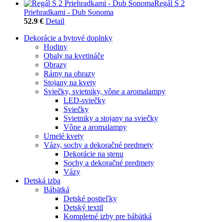
Regál S 2
Priehradkami - Dub Sonoma
52.9 €
Detail
Dekorácie a bytové doplnky
Hodiny
Obaly na kvetináče
Obrazy
Rámy na obrazy
Stojany na kvety
Sviečky, svietniky, vône a aromalampy
LED-sviečky
Sviečky
Svietniky a stojany na sviečky
Vône a aromalampy
Umelé kvety
Vázy, sochy a dekoračné predmety
Dekorácie na stenu
Sochy a dekoračné predmety
Vázy
Detská izba
Bábätká
Detské postieľky
Detský textil
Kompletné izby pre bábätká