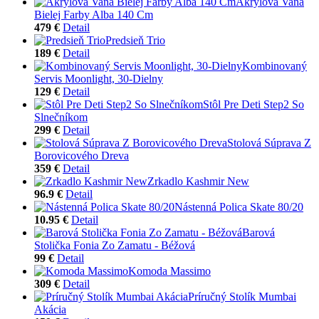
Akrylová Vaňa
Bielej Farby Alba 140 Cm
479 €
Detail
Predsieň Trio
189 €
Detail
Kombinovaný
Servis Moonlight, 30-Dielny
129 €
Detail
Stôl Pre Deti Step2 So
Slnečníkom
299 €
Detail
Stolová Súprava Z
Borovicového Dreva
359 €
Detail
Zrkadlo Kashmir New
96.9 €
Detail
Nástenná Polica Skate 80/20
10.95 €
Detail
Barová
Stolička Fonia Zo Zamatu - Béžová
99 €
Detail
Komoda Massimo
309 €
Detail
Príručný Stolík Mumbai
Akácia