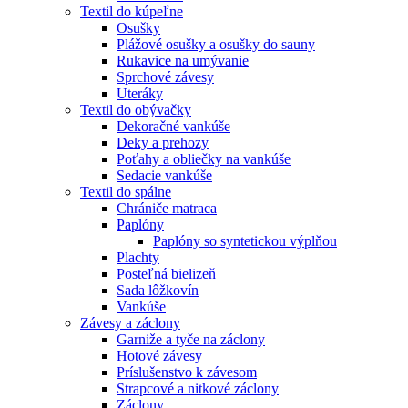
Textil do kúpeľne
Osušky
Plážové osušky a osušky do sauny
Rukavice na umývanie
Sprchové závesy
Uteráky
Textil do obývačky
Dekoračné vankúše
Deky a prehozy
Poťahy a obliečky na vankúše
Sedacie vankúše
Textil do spálne
Chrániče matraca
Paplóny
Paplóny so syntetickou výplňou
Plachty
Posteľná bielizeň
Sada lôžkovín
Vankúše
Závesy a záclony
Garniže a tyče na záclony
Hotové závesy
Príslušenstvo k závesom
Strapcové a nitkové záclony
Záclony