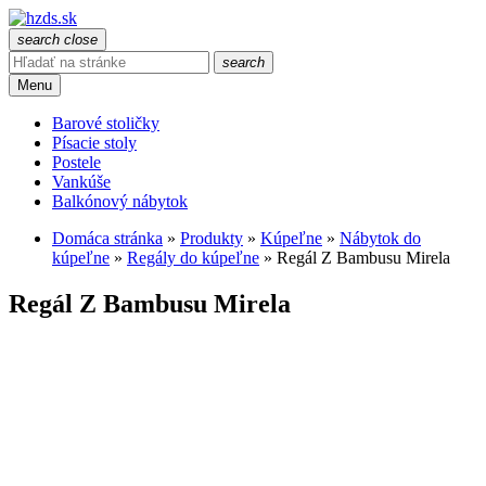
search
close
search
Menu
Barové stoličky
Písacie stoly
Postele
Vankúše
Balkónový nábytok
Domáca stránka
»
Produkty
»
Kúpeľne
»
Nábytok do
kúpeľne
»
Regály do kúpeľne
»
Regál Z Bambusu Mirela
Regál Z Bambusu Mirela