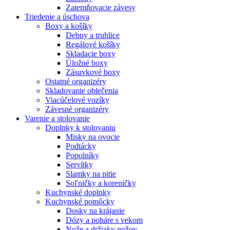
Zatemňovacie závesy
Triedenie a úschova
Boxy a košíky
Debny a truhlice
Regálové košíky
Skladacie boxy
Úložné boxy
Zásuvkové boxy
Ostatné organizéry
Skladovanie oblečenia
Viacúčelové vozíky
Závesné organizéry
Varenie a stolovanie
Doplnky k stolovaniu
Misky na ovocie
Podtácky
Popolníky
Servítky
Slamky na pitie
Soľničky a koreničky
Kuchynské doplnky
Kuchynské pomôcky
Dosky na krájanie
Dózy a poháre s vekom
Nože a držiaky nožov