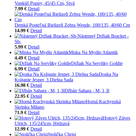
Vankúš Poppy, 45/45 Cm, Sivá
7.99 €
Detail
Detská Posteľná Bielizeň Zebra Wende, 100/135, 40/60 Cm
14.99 €
Detail
Nástenný Držiak Bracket -
Sb-
5.99 €
Detail
Miska Na Mydlo Atlantik
4.49 €
Detail
Držiak Na Servítky Goldie
6.99 €
Detail
Doska Na
Krájanie Jesper, 3 Dielna Sada
16.98 €
Detail
Džbán Sahara - M, 1,3l
22.95 €
Detail
Horná Kuchynská
Skrinka Milano
71.9 €
Detail
Hotový Záves
Ulrich, 135/245cm, Hrdzavá
12.99 €
Detail
Stolička Chrisi