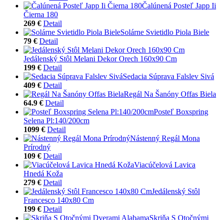
Čalúnená Posteľ Japp Ii
Čierna 180
269 €
Detail
Solárne Svietidlo Piola Biele
79 €
Detail
Jedálenský Stôl Melani Dekor Orech 160x90 Cm
199 €
Detail
Sedacia Súprava Falslev Sivá
409 €
Detail
Regál Na Šanóny Offas Biela
64.9 €
Detail
Posteľ Boxspring
Selena Pl:140/200cm
1099 €
Detail
Nástenný Regál Mona
Prírodný
109 €
Detail
Viacúčelová Lavica
Hnedá Koža
279 €
Detail
Jedálenský Stôl
Francesco 140x80 Cm
199 €
Detail
Skriňa S Otočnými