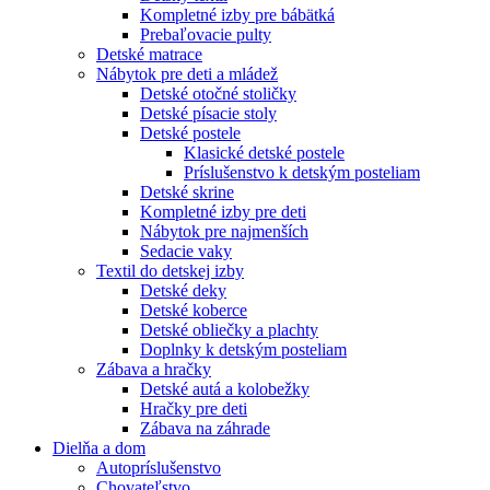
Kompletné izby pre bábätká
Prebaľovacie pulty
Detské matrace
Nábytok pre deti a mládež
Detské otočné stoličky
Detské písacie stoly
Detské postele
Klasické detské postele
Príslušenstvo k detským posteliam
Detské skrine
Kompletné izby pre deti
Nábytok pre najmenších
Sedacie vaky
Textil do detskej izby
Detské deky
Detské koberce
Detské obliečky a plachty
Doplnky k detským posteliam
Zábava a hračky
Detské autá a kolobežky
Hračky pre deti
Zábava na záhrade
Dielňa a dom
Autopríslušenstvo
Chovateľstvo