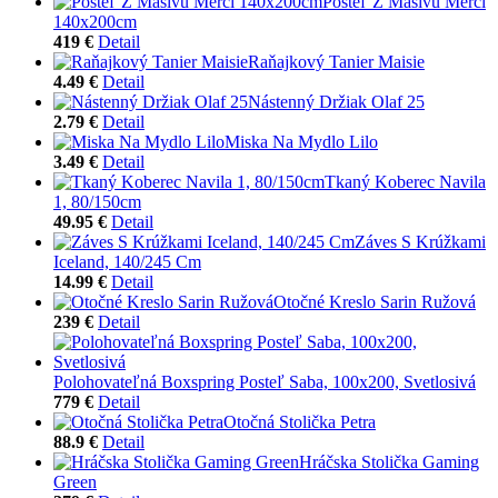
Posteľ Z Masívu Merci
140x200cm
419 €
Detail
Raňajkový Tanier Maisie
4.49 €
Detail
Nástenný Držiak Olaf 25
2.79 €
Detail
Miska Na Mydlo Lilo
3.49 €
Detail
Tkaný Koberec Navila
1, 80/150cm
49.95 €
Detail
Záves S Krúžkami
Iceland, 140/245 Cm
14.99 €
Detail
Otočné Kreslo Sarin Ružová
239 €
Detail
Polohovateľná Boxspring Posteľ Saba, 100x200, Svetlosivá
779 €
Detail
Otočná Stolička Petra
88.9 €
Detail
Hráčska Stolička Gaming
Green