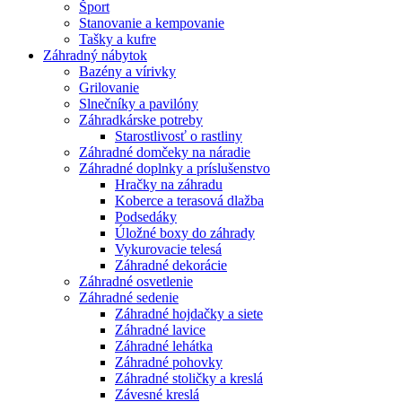
Šport
Stanovanie a kempovanie
Tašky a kufre
Záhradný nábytok
Bazény a vírivky
Grilovanie
Slnečníky a pavilóny
Záhradkárske potreby
Starostlivosť o rastliny
Záhradné domčeky na náradie
Záhradné doplnky a príslušenstvo
Hračky na záhradu
Koberce a terasová dlažba
Podsedáky
Úložné boxy do záhrady
Vykurovacie telesá
Záhradné dekorácie
Záhradné osvetlenie
Záhradné sedenie
Záhradné hojdačky a siete
Záhradné lavice
Záhradné lehátka
Záhradné pohovky
Záhradné stoličky a kreslá
Závesné kreslá