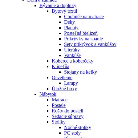
Bývanie a doplnky
Bytový textil
Chrániče na matrace
Deky
Plachty
Posteľná bielizeň
Prikrývky na spanie
Sety prikrývok a vankúšov
Uteráky
Vankúše
Koberce a koberčeky
Kúpeľňa
Stojany na kefky
Osvetlenie
Lampy
Úložné boxy
Nábytok
Matrace
Postele
Rošty do postelí
Sedacie súpravy
Stolíky
Nočné stolíky
PC stoly