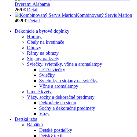
Dverami Alabama
269 €
Detail
Kombinovaný Servis Marion
49.9 €
Detail
Dekorácie a bytové doplnky
Hodiny
Obaly na kvetináče
Obrazy
Rámy na obrazy
Stojany na kvety
Sviečky, svietniky, vône a aromalampy
LED-sviečky
Sviečky
Svietniky a stojany na sviečky
Vône a aromalampy
Umelé kvety
Vázy, sochy a dekoračné predmety
Dekorácie na stenu
Sochy a dekoračné predmety
Vázy
Detská izba
Bábätká
Detské postieľky
Detský textil