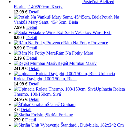
Posteľná Bielizeň
Florina, 140/200cm, Kvety
12.99 €
Detail
Poťah Na
Vankúš Mary Samt, 45/45cm, Biela
7.99 €
Detail
Sada Vešiakov Wire -Ext-
6.99 €
Detail
Rám Na Fotky Provence
9.99 €
Detail
Rám Na Fotky Mara
2.19 €
Detail
Regál Mumbai Masív
241.9 €
Detail
Upínacia
Roleta Daylight, 100/150cm, Biela
14.99 €
Detail
Upínacia Roleta
Thermo, 100/150cm, Sivá
24.95 €
Detail
Šľahač Graham
3 €
Detail
Skriňa Freising
279 €
Detail