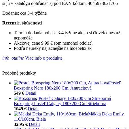
si ju v katalógu dohľadať aj pod EAN kódom: 4045973621766
Dodanie: cca 3-4 týždne
Recenzie, skúsenosti
Termín dodania bol cca 3-4 týždne ale to si človek dnes už
nepomôže
Akciovej cene 9.99 € som nemohol odolať.
Podľa heureky najlacnejšie na moebelix.sk
info_outline
Viac info o produkte
Podobné produkty
Posteľ
Boxspring Nero 180x200 Cm, Antracitová
549 €
Detail
Boxspring Posteľ Calgary 180x200 Cm Strieborná
1049 €
Detail
Mäkká Deka Emily,
110/160cm, Biela
32.95 €
Detail