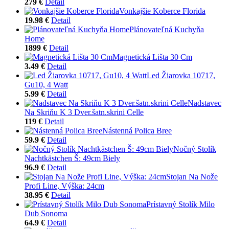
279 €
Detail
Vonkajšie Koberce Florida
19.98 €
Detail
Plánovateľná Kuchyňa
Home
1899 €
Detail
Magnetická Lišta 30 Cm
3.49 €
Detail
Led Žiarovka 10717,
Gu10, 4 Watt
5.99 €
Detail
Nadstavec
Na Skriňu K 3 Dver.šatn.skrini Celle
119 €
Detail
Nástenná Polica Bree
59.9 €
Detail
Nočný Stolík
Nachtkästchen Š: 49cm Biely
96.9 €
Detail
Stojan Na Nože
Profi Line, Výška: 24cm
38.95 €
Detail
Prístavný Stolík Milo
Dub Sonoma
64.9 €
Detail