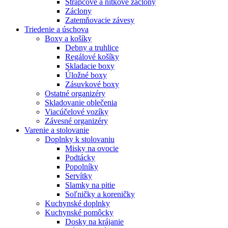
Strapcové a nitkové záclony
Záclony
Zatemňovacie závesy
Triedenie a úschova
Boxy a košíky
Debny a truhlice
Regálové košíky
Skladacie boxy
Úložné boxy
Zásuvkové boxy
Ostatné organizéry
Skladovanie oblečenia
Viacúčelové vozíky
Závesné organizéry
Varenie a stolovanie
Doplnky k stolovaniu
Misky na ovocie
Podtácky
Popolníky
Servítky
Slamky na pitie
Soľničky a koreničky
Kuchynské doplnky
Kuchynské pomôcky
Dosky na krájanie