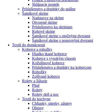
Sklápacie postele
Príslušenstvo a doplnky do spálne
Šatníkové skrine
Nadstavce na skrine
Otvorené skrine
Príslušenstvo ku skriniam
Rohové skrine
Šatníkové skrine s otočnými dverami
Šatníkové skrine s posuvnými dverami
Textil do domácnosti
Koberce a rohožky
Hladko tkané koberce
Koberce s vysokým vlasom
Kožušinové koberce
Príslušenstvo a doplnky ku kobercom
Rohožky
Zošívané koberce
Rolety a žáluzie
Plisé
Rolety
Rolety deň a noc
Textil do kuchyne
Chňapky, utierky, zástery
Obrusy