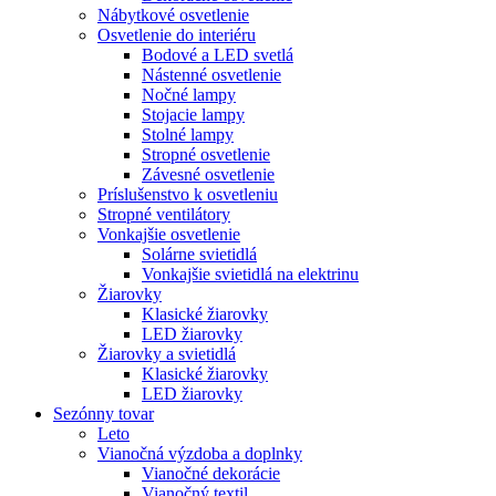
Nábytkové osvetlenie
Osvetlenie do interiéru
Bodové a LED svetlá
Nástenné osvetlenie
Nočné lampy
Stojacie lampy
Stolné lampy
Stropné osvetlenie
Závesné osvetlenie
Príslušenstvo k osvetleniu
Stropné ventilátory
Vonkajšie osvetlenie
Solárne svietidlá
Vonkajšie svietidlá na elektrinu
Žiarovky
Klasické žiarovky
LED žiarovky
Žiarovky a svietidlá
Klasické žiarovky
LED žiarovky
Sezónny tovar
Leto
Vianočná výzdoba a doplnky
Vianočné dekorácie
Vianočný textil