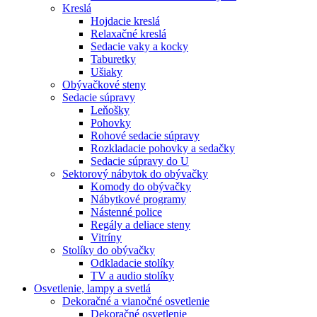
Kreslá
Hojdacie kreslá
Relaxačné kreslá
Sedacie vaky a kocky
Taburetky
Ušiaky
Obývačkové steny
Sedacie súpravy
Leňošky
Pohovky
Rohové sedacie súpravy
Rozkladacie pohovky a sedačky
Sedacie súpravy do U
Sektorový nábytok do obývačky
Komody do obývačky
Nábytkové programy
Nástenné police
Regály a deliace steny
Vitríny
Stolíky do obývačky
Odkladacie stolíky
TV a audio stolíky
Osvetlenie, lampy a svetlá
Dekoračné a vianočné osvetlenie
Dekoračné osvetlenie