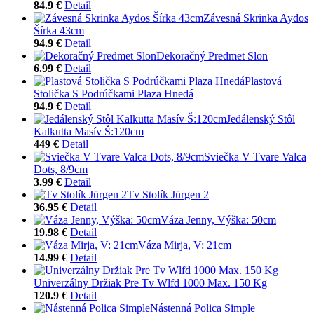
84.9 €
Detail
Závesná Skrinka Aydos
Šírka 43cm
94.9 €
Detail
Dekoračný Predmet Slon
6.99 €
Detail
Plastová
Stolička S Podrúčkami Plaza Hnedá
94.9 €
Detail
Jedálenský Stôl
Kalkutta Masív Š:120cm
449 €
Detail
Sviečka V Tvare Valca
Dots, 8/9cm
3.99 €
Detail
Tv Stolík Jürgen 2
36.95 €
Detail
Váza Jenny, Výška: 50cm
19.98 €
Detail
Váza Mirja, V: 21cm
14.99 €
Detail
Univerzálny Držiak Pre Tv Wlfd 1000 Max. 150 Kg
120.9 €
Detail
Nástenná Polica Simple