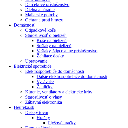
Darčekové príslušenstvo
Dielňa a náradie
Maliarske potreby
Ochrana proti hmyzu
Domácnosť
Odpadkové koše
Starostlivosť o bielizeň
Koše na bielizeň
Sušiaky na bielizeň
Vešiaky, štipce a iné príslušenstvo
Žehliace dosky
Upratovanie
Elektrické spotrebiče
Elektrospotrebiče do domácnosti
Dalšie elektrospotrebiče do domácnosti
Vysávače
Žehličky
Kúrenie, ventilátory a elektrické krby
Starostlivosť o vlasy
Zábavná elektronika
Heureka.sk
Detský tovar
Hračky
Plyšové hračky
Dom a záhrada