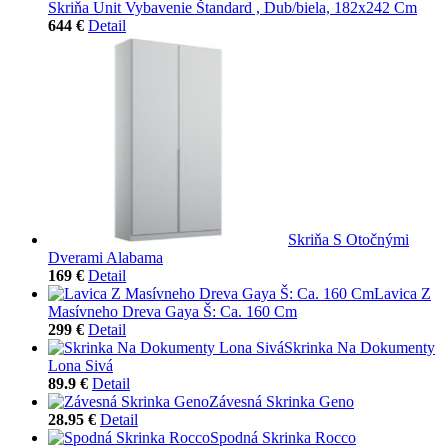
Skriňa Unit Vybavenie Štandard , Dub/biela, 182x242 Cm
644 €
Detail
Skriňa S Otočnými
Dverami Alabama
169 €
Detail
Lavica Z
Masívneho Dreva Gaya Š: Ca. 160 Cm
299 €
Detail
Skrinka Na Dokumenty
Lona Sivá
89.9 €
Detail
Závesná Skrinka Geno
28.95 €
Detail
Spodná Skrinka Rocco