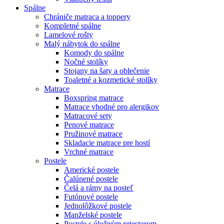
Spálne
Chrániče matraca a toppery
Kompletné spálne
Lamelové rošty
Malý nábytok do spálne
Komody do spálne
Nočné stolíky
Stojany na šaty a oblečenie
Toaletné a kozmetické stolíky
Matrace
Boxspring matrace
Matrace vhodné pro alergikov
Matracové sety
Penové matrace
Pružinové matrace
Skladacie matrace pre hostí
Vrchné matrace
Postele
Americké postele
Čalúnené postele
Čelá a rámy na posteľ
Futónové postele
Jednolôžkové postele
Manželské postele
Postele s úložným priestorom