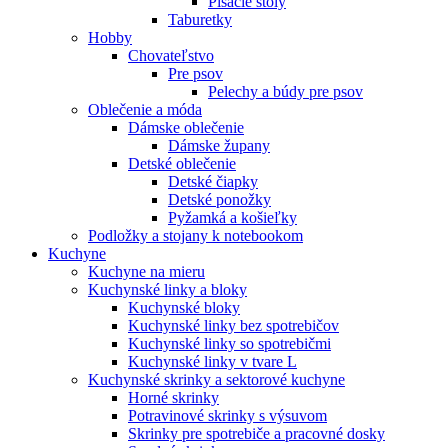
Písacie stoly
Taburetky
Hobby
Chovateľstvo
Pre psov
Pelechy a búdy pre psov
Oblečenie a móda
Dámske oblečenie
Dámske župany
Detské oblečenie
Detské čiapky
Detské ponožky
Pyžamká a košieľky
Podložky a stojany k notebookom
Kuchyne
Kuchyne na mieru
Kuchynské linky a bloky
Kuchynské bloky
Kuchynské linky bez spotrebičov
Kuchynské linky so spotrebičmi
Kuchynské linky v tvare L
Kuchynské skrinky a sektorové kuchyne
Horné skrinky
Potravinové skrinky s výsuvom
Skrinky pre spotrebiče a pracovné dosky