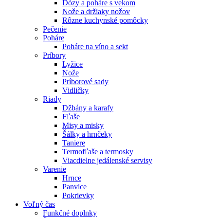
Dózy a poháre s vekom
Nože a držiaky nožov
Rôzne kuchynské pomôcky
Pečenie
Poháre
Poháre na víno a sekt
Príbory
Lyžice
Nože
Príborové sady
Vidličky
Riady
Džbány a karafy
Fľaše
Misy a misky
Šálky a hrnčeky
Taniere
Termofľaše a termosky
Viacdielne jedálenské servisy
Varenie
Hrnce
Panvice
Pokrievky
Voľný čas
Funkčné doplnky