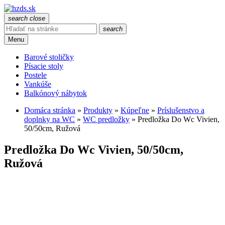
search
close
search
Menu
Barové stoličky
Písacie stoly
Postele
Vankúše
Balkónový nábytok
Domáca stránka
»
Produkty
»
Kúpeľne
»
Príslušenstvo a
doplnky na WC
»
WC predložky
»
Predložka Do Wc Vivien,
50/50cm, Ružová
Predložka Do Wc Vivien, 50/50cm,
Ružová