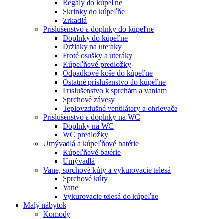
Regály do kúpeľne
Skrinky do kúpeľňe
Zrkadlá
Príslušenstvo a doplnky do kúpeľne
Doplnky do kúpeľne
Držiaky na uteráky
Froté osušky a uteráky
Kúpeľňové predložky
Odpadkové koše do kúpeľne
Ostatné príslušenstvo do kúpeľne
Príslušenstvo k sprchám a vaniam
Sprchové závesy
Teplovzdušné ventilátory a ohrievače
Príslušenstvo a doplnky na WC
Doplnky na WC
WC predložky
Umývadlá a kúpeľňové batérie
Kúpeľňové batérie
Umývadlá
Vane, sprchové kúty a vykurovacie telesá
Sprchové kúty
Vane
Vykurovacie telesá do kúpeľne
Malý nábytok
Komody