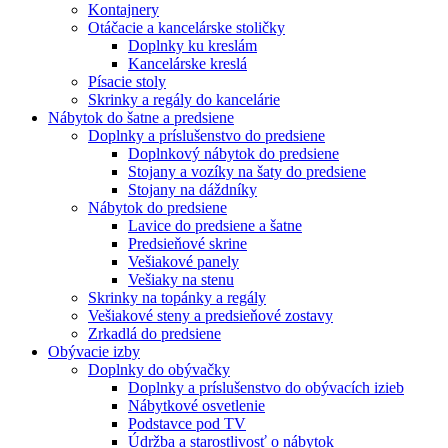
Kontajnery
Otáčacie a kancelárske stoličky
Doplnky ku kreslám
Kancelárske kreslá
Písacie stoly
Skrinky a regály do kancelárie
Nábytok do šatne a predsiene
Doplnky a príslušenstvo do predsiene
Doplnkový nábytok do predsiene
Stojany a vozíky na šaty do predsiene
Stojany na dáždníky
Nábytok do predsiene
Lavice do predsiene a šatne
Predsieňové skrine
Vešiakové panely
Vešiaky na stenu
Skrinky na topánky a regály
Vešiakové steny a predsieňové zostavy
Zrkadlá do predsiene
Obývacie izby
Doplnky do obývačky
Doplnky a príslušenstvo do obývacích izieb
Nábytkové osvetlenie
Podstavce pod TV
Údržba a starostlivosť o nábytok