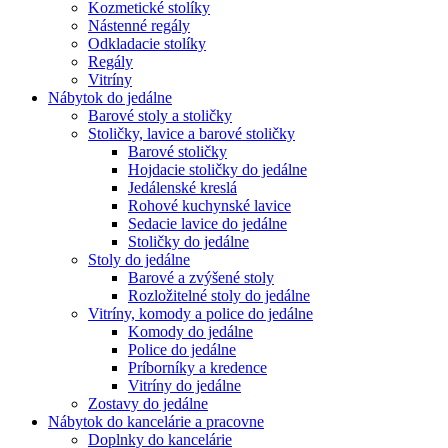
Kozmetické stolíky
Nástenné regály
Odkladacie stolíky
Regály
Vitríny
Nábytok do jedálne
Barové stoly a stoličky
Stoličky, lavice a barové stoličky
Barové stoličky
Hojdacie stoličky do jedálne
Jedálenské kreslá
Rohové kuchynské lavice
Sedacie lavice do jedálne
Stoličky do jedálne
Stoly do jedálne
Barové a zvýšené stoly
Rozložitelné stoly do jedálne
Vitríny, komody a police do jedálne
Komody do jedálne
Police do jedálne
Príborníky a kredence
Vitríny do jedálne
Zostavy do jedálne
Nábytok do kancelárie a pracovne
Doplnky do kancelárie