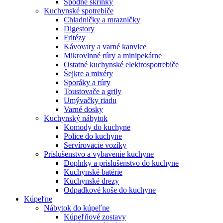
Spodné skrinky
Kuchynské spotrebiče
Chladničky a mrazničky
Digestory
Fritézy
Kávovary a varné kanvice
Mikrovlnné rúry a minipekárne
Ostatné kuchynské elektrospotrebiče
Šejkre a mixéry
Sporáky a rúry
Toustovače a grily
Umývačky riadu
Varné dosky
Kuchynský nábytok
Komody do kuchyne
Police do kuchyne
Servírovacie vozíky
Príslušenstvo a vybavenie kuchyne
Doplnky a príslušenstvo do kuchyne
Kuchynské batérie
Kuchynské drezy
Odpadkové koše do kuchyne
Kúpeľne
Nábytok do kúpeľne
Kúpeľňové zostavy