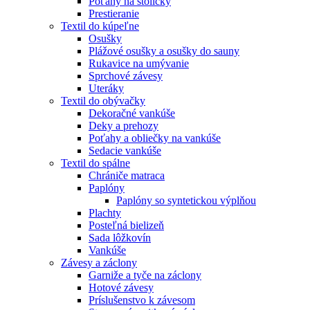
Poťahy na stoličky
Prestieranie
Textil do kúpeľne
Osušky
Plážové osušky a osušky do sauny
Rukavice na umývanie
Sprchové závesy
Uteráky
Textil do obývačky
Dekoračné vankúše
Deky a prehozy
Poťahy a obliečky na vankúše
Sedacie vankúše
Textil do spálne
Chrániče matraca
Paplóny
Paplóny so syntetickou výplňou
Plachty
Posteľná bielizeň
Sada lôžkovín
Vankúše
Závesy a záclony
Garniže a tyče na záclony
Hotové závesy
Príslušenstvo k závesom