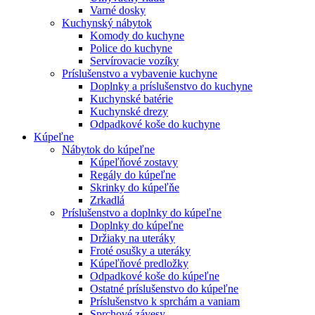
Varné dosky
Kuchynský nábytok
Komody do kuchyne
Police do kuchyne
Servírovacie vozíky
Príslušenstvo a vybavenie kuchyne
Doplnky a príslušenstvo do kuchyne
Kuchynské batérie
Kuchynské drezy
Odpadkové koše do kuchyne
Kúpeľne
Nábytok do kúpeľne
Kúpeľňové zostavy
Regály do kúpeľne
Skrinky do kúpeľňe
Zrkadlá
Príslušenstvo a doplnky do kúpeľne
Doplnky do kúpeľne
Držiaky na uteráky
Froté osušky a uteráky
Kúpeľňové predložky
Odpadkové koše do kúpeľne
Ostatné príslušenstvo do kúpeľne
Príslušenstvo k sprchám a vaniam
Sprchové závesy