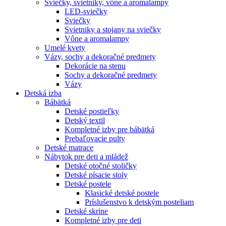
Sviečky, svietniky, vône a aromalampy
LED-sviečky
Sviečky
Svietniky a stojany na sviečky
Vône a aromalampy
Umelé kvety
Vázy, sochy a dekoračné predmety
Dekorácie na stenu
Sochy a dekoračné predmety
Vázy
Detská izba
Bábätká
Detské postieľky
Detský textil
Kompletné izby pre bábätká
Prebaľovacie pulty
Detské matrace
Nábytok pre deti a mládež
Detské otočné stoličky
Detské písacie stoly
Detské postele
Klasické detské postele
Príslušenstvo k detským posteliam
Detské skrine
Kompletné izby pre deti