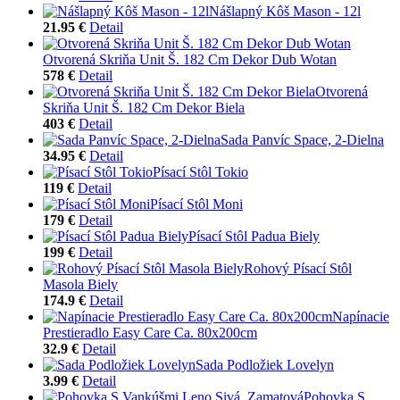
Nášlapný Kôš Mason - 12l
21.95 €
Detail
Otvorená Skriňa Unit Š. 182 Cm Dekor Dub Wotan
578 €
Detail
Otvorená
Skriňa Unit Š. 182 Cm Dekor Biela
403 €
Detail
Sada Panvíc Space, 2-Dielna
34.95 €
Detail
Písací Stôl Tokio
119 €
Detail
Písací Stôl Moni
179 €
Detail
Písací Stôl Padua Biely
199 €
Detail
Rohový Písací Stôl
Masola Biely
174.9 €
Detail
Napínacie
Prestieradlo Easy Care Ca. 80x200cm
32.9 €
Detail
Sada Podložiek Lovelyn
3.99 €
Detail
Pohovka S