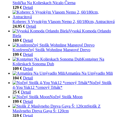
Stolička Na Kolieskach Nicalo Čierna
129 €
Detail
Koberec S Vysokým Vlasom Nemo 2, 60/180cm, Antracitová
24.95 €
Detail
Vysoká Komoda Orlando
Biela
169 €
Detail
Konferenčný Stolík Wohnling Mangové Drevo
199 €
Detail
Kontajner Na
Kolieskach Sonoma Dub
109 €
Detail
Armatúra Na Umývadlo Mili
104 €
Detail
Nočný Stolík
4-You Yuk12 *cenový Trhák*
25 €
Detail
Nočný Stolík Moon
199 €
Detail
Stolík Z
Masívneho Dreva Gaya Š: 120cm
319 €
Detail