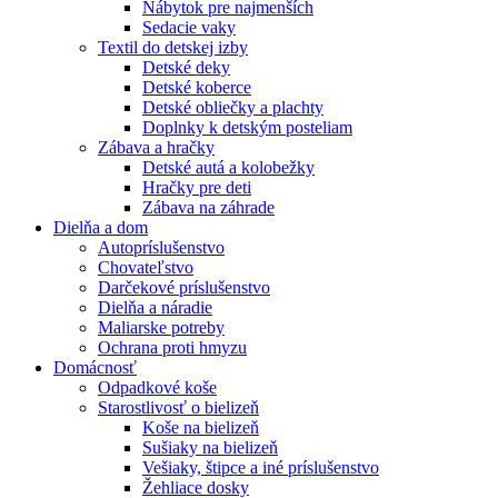
Nábytok pre najmenších
Sedacie vaky
Textil do detskej izby
Detské deky
Detské koberce
Detské obliečky a plachty
Doplnky k detským posteliam
Zábava a hračky
Detské autá a kolobežky
Hračky pre deti
Zábava na záhrade
Dielňa a dom
Autopríslušenstvo
Chovateľstvo
Darčekové príslušenstvo
Dielňa a náradie
Maliarske potreby
Ochrana proti hmyzu
Domácnosť
Odpadkové koše
Starostlivosť o bielizeň
Koše na bielizeň
Sušiaky na bielizeň
Vešiaky, štipce a iné príslušenstvo
Žehliace dosky