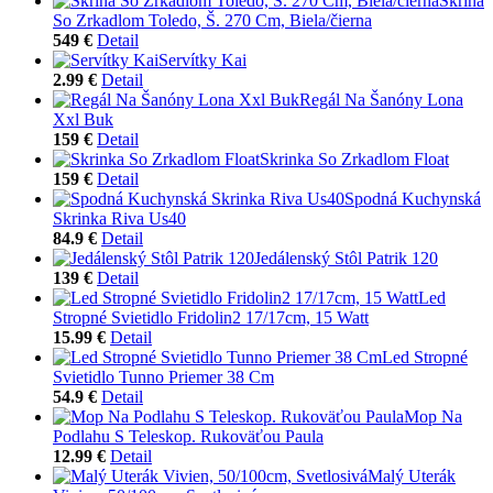
Skriňa
So Zrkadlom Toledo, Š. 270 Cm, Biela/čierna
549 €
Detail
Servítky Kai
2.99 €
Detail
Regál Na Šanóny Lona
Xxl Buk
159 €
Detail
Skrinka So Zrkadlom Float
159 €
Detail
Spodná Kuchynská
Skrinka Riva Us40
84.9 €
Detail
Jedálenský Stôl Patrik 120
139 €
Detail
Led
Stropné Svietidlo Fridolin2 17/17cm, 15 Watt
15.99 €
Detail
Led Stropné
Svietidlo Tunno Priemer 38 Cm
54.9 €
Detail
Mop Na
Podlahu S Teleskop. Rukoväťou Paula
12.99 €
Detail
Malý Uterák