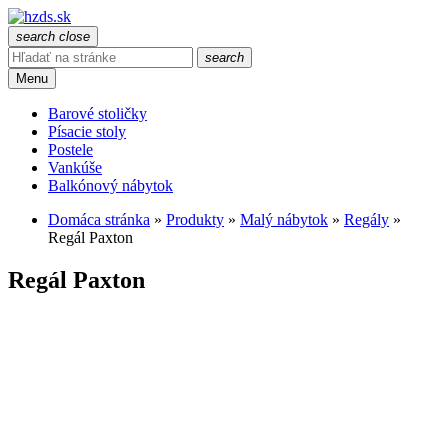
search
close
search
Menu
Barové stoličky
Písacie stoly
Postele
Vankúše
Balkónový nábytok
Domáca stránka
»
Produkty
»
Malý nábytok
»
Regály
»
Regál Paxton
Regál Paxton