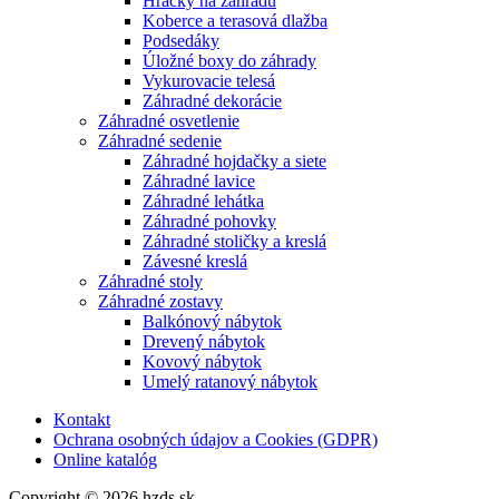
Hračky na záhradu
Koberce a terasová dlažba
Podsedáky
Úložné boxy do záhrady
Vykurovacie telesá
Záhradné dekorácie
Záhradné osvetlenie
Záhradné sedenie
Záhradné hojdačky a siete
Záhradné lavice
Záhradné lehátka
Záhradné pohovky
Záhradné stoličky a kreslá
Závesné kreslá
Záhradné stoly
Záhradné zostavy
Balkónový nábytok
Drevený nábytok
Kovový nábytok
Umelý ratanový nábytok
Kontakt
Ochrana osobných údajov a Cookies (GDPR)
Online katalóg
Copyright © 2026 hzds.sk