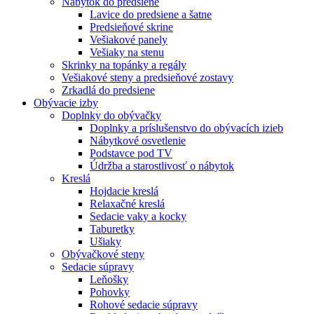
Nábytok do predsiene
Lavice do predsiene a šatne
Predsieňové skrine
Vešiakové panely
Vešiaky na stenu
Skrinky na topánky a regály
Vešiakové steny a predsieňové zostavy
Zrkadlá do predsiene
Obývacie izby
Doplnky do obývačky
Doplnky a príslušenstvo do obývacích izieb
Nábytkové osvetlenie
Podstavce pod TV
Údržba a starostlivosť o nábytok
Kreslá
Hojdacie kreslá
Relaxačné kreslá
Sedacie vaky a kocky
Taburetky
Ušiaky
Obývačkové steny
Sedacie súpravy
Leňošky
Pohovky
Rohové sedacie súpravy