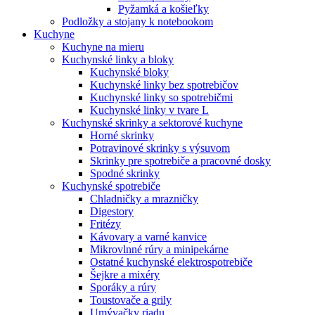
Pyžamká a košieľky
Podložky a stojany k notebookom
Kuchyne
Kuchyne na mieru
Kuchynské linky a bloky
Kuchynské bloky
Kuchynské linky bez spotrebičov
Kuchynské linky so spotrebičmi
Kuchynské linky v tvare L
Kuchynské skrinky a sektorové kuchyne
Horné skrinky
Potravinové skrinky s výsuvom
Skrinky pre spotrebiče a pracovné dosky
Spodné skrinky
Kuchynské spotrebiče
Chladničky a mrazničky
Digestory
Fritézy
Kávovary a varné kanvice
Mikrovlnné rúry a minipekárne
Ostatné kuchynské elektrospotrebiče
Šejkre a mixéry
Sporáky a rúry
Toustovače a grily
Umývačky riadu