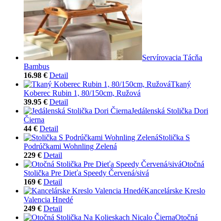
Servírovacia Tácňa
Bambus
16.98 €
Detail
Tkaný
Koberec Rubin 1, 80/150cm, Ružová
39.95 €
Detail
Jedálenská Stolička Dori
Čierna
44 €
Detail
Stolička S
Podrúčkami Wohnling Zelená
229 €
Detail
Otočná
Stolička Pre Dieťa Speedy Červená/sivá
169 €
Detail
Kancelárske Kreslo
Valencia Hnedé
249 €
Detail
Otočná