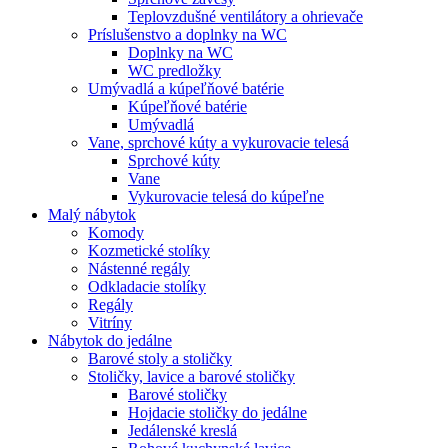
Teplovzdušné ventilátory a ohrievače
Príslušenstvo a doplnky na WC
Doplnky na WC
WC predložky
Umývadlá a kúpeľňové batérie
Kúpeľňové batérie
Umývadlá
Vane, sprchové kúty a vykurovacie telesá
Sprchové kúty
Vane
Vykurovacie telesá do kúpeľne
Malý nábytok
Komody
Kozmetické stolíky
Nástenné regály
Odkladacie stolíky
Regály
Vitríny
Nábytok do jedálne
Barové stoly a stoličky
Stoličky, lavice a barové stoličky
Barové stoličky
Hojdacie stoličky do jedálne
Jedálenské kreslá