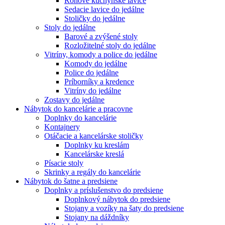
Rohové kuchynské lavice
Sedacie lavice do jedálne
Stoličky do jedálne
Stoly do jedálne
Barové a zvýšené stoly
Rozložitelné stoly do jedálne
Vitríny, komody a police do jedálne
Komody do jedálne
Police do jedálne
Príborníky a kredence
Vitríny do jedálne
Zostavy do jedálne
Nábytok do kancelárie a pracovne
Doplnky do kancelárie
Kontajnery
Otáčacie a kancelárske stoličky
Doplnky ku kreslám
Kancelárske kreslá
Písacie stoly
Skrinky a regály do kancelárie
Nábytok do šatne a predsiene
Doplnky a príslušenstvo do predsiene
Doplnkový nábytok do predsiene
Stojany a vozíky na šaty do predsiene
Stojany na dáždníky