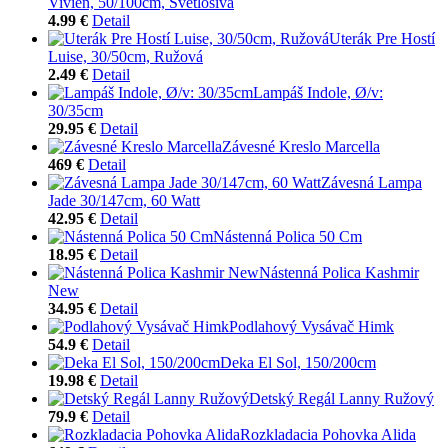
Vivien, 50/100cm, Svetlosivá
4.99 €
Detail
Uterák Pre Hostí
Luise, 30/50cm, Ružová
2.49 €
Detail
Lampáš Indole, Ø/v:
30/35cm
29.95 €
Detail
Závesné Kreslo Marcella
469 €
Detail
Závesná Lampa
Jade 30/147cm, 60 Watt
42.95 €
Detail
Nástenná Polica 50 Cm
18.95 €
Detail
Nástenná Polica Kashmir
New
34.95 €
Detail
Podlahový Vysávač Himk
54.9 €
Detail
Deka El Sol, 150/200cm
19.98 €
Detail
Detský Regál Lanny Ružový
79.9 €
Detail
Rozkladacia Pohovka Alida