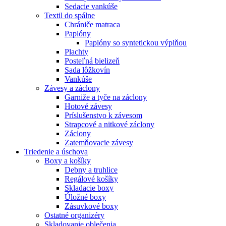
Sedacie vankúše
Textil do spálne
Chrániče matraca
Paplóny
Paplóny so syntetickou výplňou
Plachty
Posteľná bielizeň
Sada lôžkovín
Vankúše
Závesy a záclony
Garniže a tyče na záclony
Hotové závesy
Príslušenstvo k závesom
Strapcové a nitkové záclony
Záclony
Zatemňovacie závesy
Triedenie a úschova
Boxy a košíky
Debny a truhlice
Regálové košíky
Skladacie boxy
Úložné boxy
Zásuvkové boxy
Ostatné organizéry
Skladovanie oblečenia