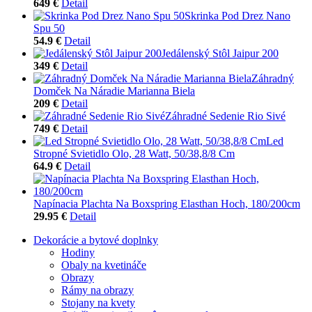
649 €
Detail
Skrinka Pod Drez Nano
Spu 50
54.9 €
Detail
Jedálenský Stôl Jaipur 200
349 €
Detail
Záhradný
Domček Na Náradie Marianna Biela
209 €
Detail
Záhradné Sedenie Rio Sivé
749 €
Detail
Led
Stropné Svietidlo Olo, 28 Watt, 50/38,8/8 Cm
64.9 €
Detail
Napínacia Plachta Na Boxspring Elasthan Hoch, 180/200cm
29.95 €
Detail
Dekorácie a bytové doplnky
Hodiny
Obaly na kvetináče
Obrazy
Rámy na obrazy
Stojany na kvety