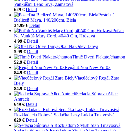
Vankúšmi Leno Sivá, Zamatová
629 €
Detail
Posteľná
Bielizeň Maya, 140/200cm, Biela
34.99 €
Detail
Poťah
Na Vankúš Mary Cord, 40/40 Cm, Hrdzavá
4.99 €
Detail
Obal Na Odev Tanya
5.99 €
Detail
Tlmič Dverí Plakato/chanton
52.9 €
Detail
Regál 4-You New Yur03
84.9 €
Detail
Viacúčelový Regál Zara
Biely
84.9 €
Detail
Sedacia Súprava Alice
Antracit
649 €
Detail
Rozkladacia Rohová Sedačka Lazy Lukka Tmavosivá
829 €
Detail
Sedacia Súprava S Rozkladom Stylish Stan Tmavosivá