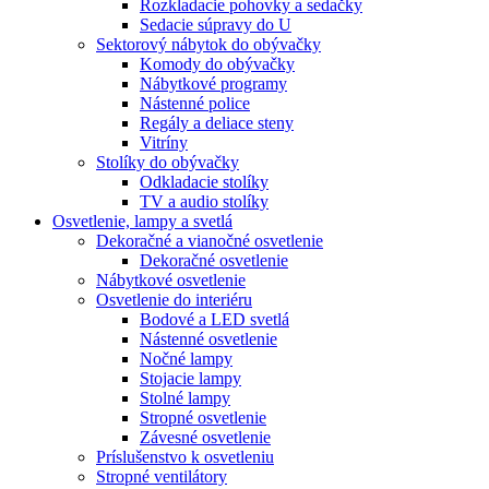
Rozkladacie pohovky a sedačky
Sedacie súpravy do U
Sektorový nábytok do obývačky
Komody do obývačky
Nábytkové programy
Nástenné police
Regály a deliace steny
Vitríny
Stolíky do obývačky
Odkladacie stolíky
TV a audio stolíky
Osvetlenie, lampy a svetlá
Dekoračné a vianočné osvetlenie
Dekoračné osvetlenie
Nábytkové osvetlenie
Osvetlenie do interiéru
Bodové a LED svetlá
Nástenné osvetlenie
Nočné lampy
Stojacie lampy
Stolné lampy
Stropné osvetlenie
Závesné osvetlenie
Príslušenstvo k osvetleniu
Stropné ventilátory