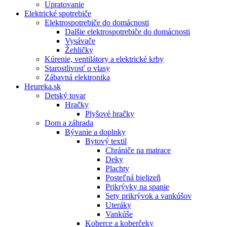
Upratovanie
Elektrické spotrebiče
Elektrospotrebiče do domácnosti
Dalšie elektrospotrebiče do domácnosti
Vysávače
Žehličky
Kúrenie, ventilátory a elektrické krby
Starostlivosť o vlasy
Zábavná elektronika
Heureka.sk
Detský tovar
Hračky
Plyšové hračky
Dom a záhrada
Bývanie a doplnky
Bytový textil
Chrániče na matrace
Deky
Plachty
Posteľná bielizeň
Prikrývky na spanie
Sety prikrývok a vankúšov
Uteráky
Vankúše
Koberce a koberčeky