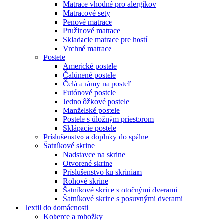
Matrace vhodné pro alergikov
Matracové sety
Penové matrace
Pružinové matrace
Skladacie matrace pre hostí
Vrchné matrace
Postele
Americké postele
Čalúnené postele
Čelá a rámy na posteľ
Futónové postele
Jednolôžkové postele
Manželské postele
Postele s úložným priestorom
Sklápacie postele
Príslušenstvo a doplnky do spálne
Šatníkové skrine
Nadstavce na skrine
Otvorené skrine
Príslušenstvo ku skriniam
Rohové skrine
Šatníkové skrine s otočnými dverami
Šatníkové skrine s posuvnými dverami
Textil do domácnosti
Koberce a rohožky