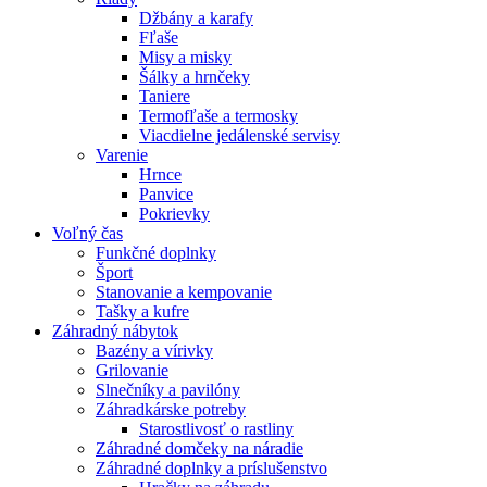
Džbány a karafy
Fľaše
Misy a misky
Šálky a hrnčeky
Taniere
Termofľaše a termosky
Viacdielne jedálenské servisy
Varenie
Hrnce
Panvice
Pokrievky
Voľný čas
Funkčné doplnky
Šport
Stanovanie a kempovanie
Tašky a kufre
Záhradný nábytok
Bazény a vírivky
Grilovanie
Slnečníky a pavilóny
Záhradkárske potreby
Starostlivosť o rastliny
Záhradné domčeky na náradie
Záhradné doplnky a príslušenstvo