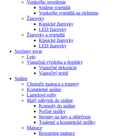
Vonkajšie osvetlenie
Solárne svietidlá
Vonkajšie svietidlá na elektrinu
Žiarovky
Klasické žiarovky
LED žiarovky
Žiarovky a svietidlá
Klasické žiarovky
LED žiarovky
Sezónny tovar
Leto
Vianočná výzdoba a doplnky
Vianočné dekorácie
Vianočný textil
Spálne
Chrániče matraca a toppery
Kompletné spálne
Lamelové rošty
Malý nábytok do spálne
Komody do spálne
Nočné stolíky
Stojany na šaty a oblečenie
Toaletné a kozmetické stolíky
Matrace
Boxspring matrace