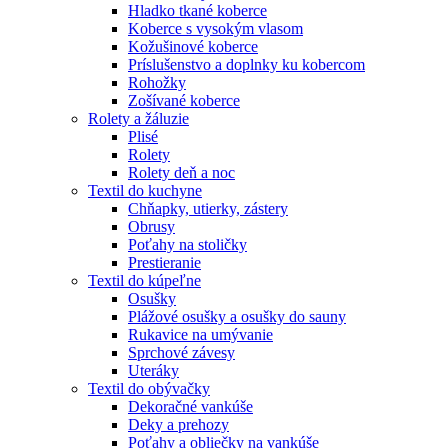
Hladko tkané koberce
Koberce s vysokým vlasom
Kožušinové koberce
Príslušenstvo a doplnky ku kobercom
Rohožky
Zošívané koberce
Rolety a žáluzie
Plisé
Rolety
Rolety deň a noc
Textil do kuchyne
Chňapky, utierky, zástery
Obrusy
Poťahy na stoličky
Prestieranie
Textil do kúpeľne
Osušky
Plážové osušky a osušky do sauny
Rukavice na umývanie
Sprchové závesy
Uteráky
Textil do obývačky
Dekoračné vankúše
Deky a prehozy
Poťahy a obliečky na vankúše