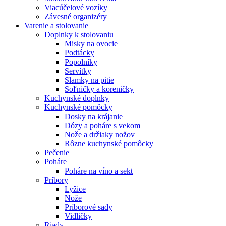
Viacúčelové vozíky
Závesné organizéry
Varenie a stolovanie
Doplnky k stolovaniu
Misky na ovocie
Podtácky
Popolníky
Servítky
Slamky na pitie
Soľničky a koreničky
Kuchynské doplnky
Kuchynské pomôcky
Dosky na krájanie
Dózy a poháre s vekom
Nože a držiaky nožov
Rôzne kuchynské pomôcky
Pečenie
Poháre
Poháre na víno a sekt
Príbory
Lyžice
Nože
Príborové sady
Vidličky
Riady