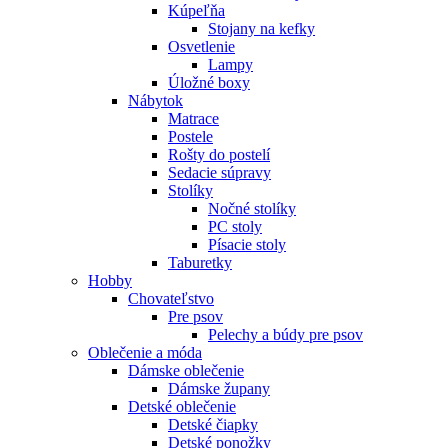
Kúpeľňa
Stojany na kefky
Osvetlenie
Lampy
Úložné boxy
Nábytok
Matrace
Postele
Rošty do postelí
Sedacie súpravy
Stolíky
Nočné stolíky
PC stoly
Písacie stoly
Taburetky
Hobby
Chovateľstvo
Pre psov
Pelechy a búdy pre psov
Oblečenie a móda
Dámske oblečenie
Dámske župany
Detské oblečenie
Detské čiapky
Detské ponožky