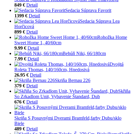
849 €
Detail
Sedacia Súprava Favorit
1399 €
Detail
Sedacia Súprava Lea
Horčicová
899 €
Detail
Rohožka Home
Sweet Home 1, 40/60cm
9.99 €
Detail
Behúň Niki, 66/180cm
7.99 €
Detail
Dvojitá
Roleta Thomas, 140/160cm, Hnedosivá
26.95 €
Detail
Skriňa Bernau 226
379 €
Detail
Skřiňa
So Zrkadlom Unit, Vybavenie Štandard, Dub
676 €
Detail
Skriňa S Posuvnými Dverami Bramfeld,farby Dubu/sklo
Biele
489 €
Detail