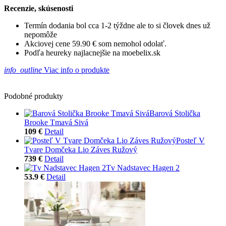
Recenzie, skúsenosti
Termín dodania bol cca 1-2 týždne ale to si človek dnes už
nepomôže
Akciovej cene 59.90 € som nemohol odolať.
Podľa heureky najlacnejšie na moebelix.sk
info_outline
Viac info o produkte
Podobné produkty
Barová Stolička
Brooke Tmavá Sivá
109 €
Detail
Posteľ V
Tvare Domčeka Lio Záves Ružový
739 €
Detail
Tv Nadstavec Hagen 2
53.9 €
Detail