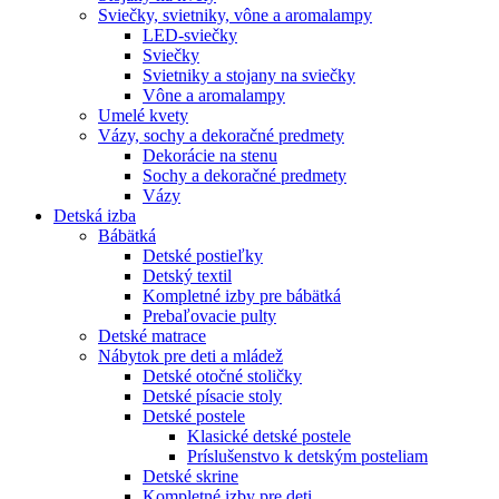
Sviečky, svietniky, vône a aromalampy
LED-sviečky
Sviečky
Svietniky a stojany na sviečky
Vône a aromalampy
Umelé kvety
Vázy, sochy a dekoračné predmety
Dekorácie na stenu
Sochy a dekoračné predmety
Vázy
Detská izba
Bábätká
Detské postieľky
Detský textil
Kompletné izby pre bábätká
Prebaľovacie pulty
Detské matrace
Nábytok pre deti a mládež
Detské otočné stoličky
Detské písacie stoly
Detské postele
Klasické detské postele
Príslušenstvo k detským posteliam
Detské skrine
Kompletné izby pre deti