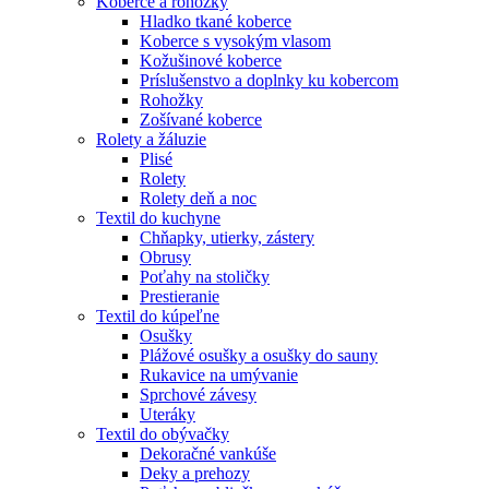
Koberce a rohožky
Hladko tkané koberce
Koberce s vysokým vlasom
Kožušinové koberce
Príslušenstvo a doplnky ku kobercom
Rohožky
Zošívané koberce
Rolety a žáluzie
Plisé
Rolety
Rolety deň a noc
Textil do kuchyne
Chňapky, utierky, zástery
Obrusy
Poťahy na stoličky
Prestieranie
Textil do kúpeľne
Osušky
Plážové osušky a osušky do sauny
Rukavice na umývanie
Sprchové závesy
Uteráky
Textil do obývačky
Dekoračné vankúše
Deky a prehozy