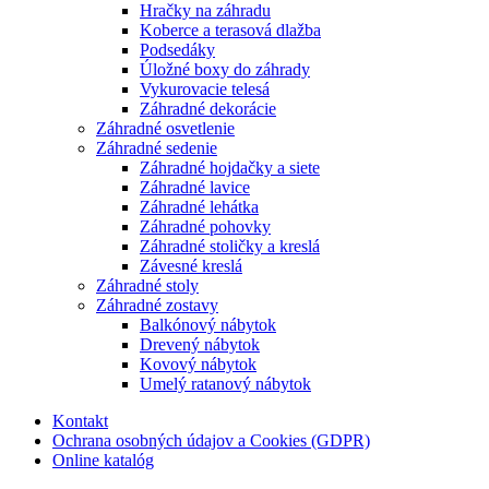
Hračky na záhradu
Koberce a terasová dlažba
Podsedáky
Úložné boxy do záhrady
Vykurovacie telesá
Záhradné dekorácie
Záhradné osvetlenie
Záhradné sedenie
Záhradné hojdačky a siete
Záhradné lavice
Záhradné lehátka
Záhradné pohovky
Záhradné stoličky a kreslá
Závesné kreslá
Záhradné stoly
Záhradné zostavy
Balkónový nábytok
Drevený nábytok
Kovový nábytok
Umelý ratanový nábytok
Kontakt
Ochrana osobných údajov a Cookies (GDPR)
Online katalóg