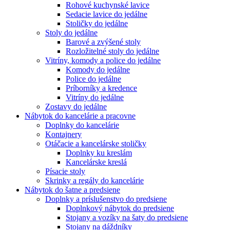
Rohové kuchynské lavice
Sedacie lavice do jedálne
Stoličky do jedálne
Stoly do jedálne
Barové a zvýšené stoly
Rozložitelné stoly do jedálne
Vitríny, komody a police do jedálne
Komody do jedálne
Police do jedálne
Príborníky a kredence
Vitríny do jedálne
Zostavy do jedálne
Nábytok do kancelárie a pracovne
Doplnky do kancelárie
Kontajnery
Otáčacie a kancelárske stoličky
Doplnky ku kreslám
Kancelárske kreslá
Písacie stoly
Skrinky a regály do kancelárie
Nábytok do šatne a predsiene
Doplnky a príslušenstvo do predsiene
Doplnkový nábytok do predsiene
Stojany a vozíky na šaty do predsiene
Stojany na dáždníky