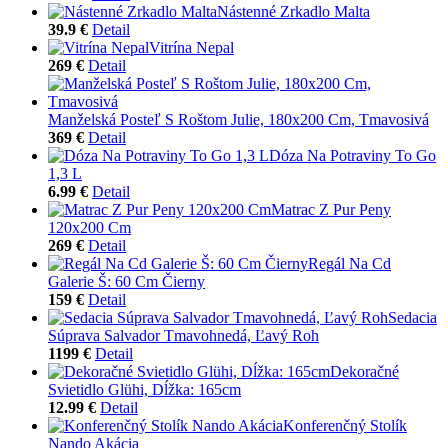
Nástenné Zrkadlo Malta
39.9 €
Detail
Vitrína Nepal
269 €
Detail
Manželská Posteľ S Roštom Julie, 180x200 Cm, Tmavosivá
369 €
Detail
Dóza Na Potraviny To Go
1,3 L
6.99 €
Detail
Matrac Z Pur Peny
120x200 Cm
269 €
Detail
Regál Na Cd
Galerie Š: 60 Cm Čierny
159 €
Detail
Sedacia
Súprava Salvador Tmavohnedá, Ľavý Roh
1199 €
Detail
Dekoračné
Svietidlo Glühi, Dĺžka: 165cm
12.99 €
Detail
Konferenčný Stolík
Nando Akácia