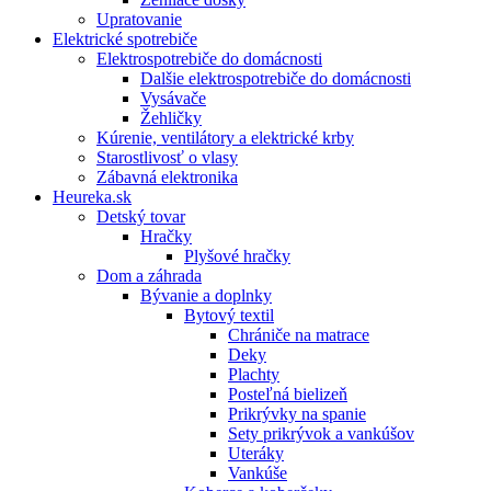
Upratovanie
Elektrické spotrebiče
Elektrospotrebiče do domácnosti
Dalšie elektrospotrebiče do domácnosti
Vysávače
Žehličky
Kúrenie, ventilátory a elektrické krby
Starostlivosť o vlasy
Zábavná elektronika
Heureka.sk
Detský tovar
Hračky
Plyšové hračky
Dom a záhrada
Bývanie a doplnky
Bytový textil
Chrániče na matrace
Deky
Plachty
Posteľná bielizeň
Prikrývky na spanie
Sety prikrývok a vankúšov
Uteráky
Vankúše