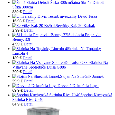
Šatná Skriňa Detroit
Šírka 300cm
889 €
Detail
Univerzálny Drvič Tessa
16.98 €
Detail
Servítky Kai, 20 Ks/bal.
2.99 €
Detail
Skladacia Prepravka
Benny, 32l
4.99 €
Detail
Skrinka Na Topánky
Lincoln 4
189 €
Detail
Skrinka Na
Vstavané Spotrebiče Luisa G88o
209 €
Detail
Stojan Na Slnečník Jannek
59.9 €
Detail
Drevená Dekorácia Loya
69.9 €
Detail
Spodná Kuchynská
Skrinka Riva Us40
84.9 €
Detail