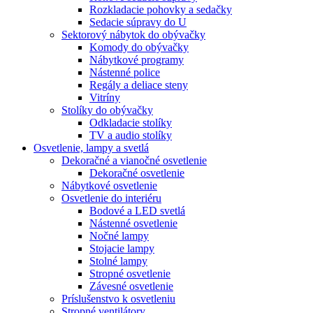
Rozkladacie pohovky a sedačky
Sedacie súpravy do U
Sektorový nábytok do obývačky
Komody do obývačky
Nábytkové programy
Nástenné police
Regály a deliace steny
Vitríny
Stolíky do obývačky
Odkladacie stolíky
TV a audio stolíky
Osvetlenie, lampy a svetlá
Dekoračné a vianočné osvetlenie
Dekoračné osvetlenie
Nábytkové osvetlenie
Osvetlenie do interiéru
Bodové a LED svetlá
Nástenné osvetlenie
Nočné lampy
Stojacie lampy
Stolné lampy
Stropné osvetlenie
Závesné osvetlenie
Príslušenstvo k osvetleniu
Stropné ventilátory