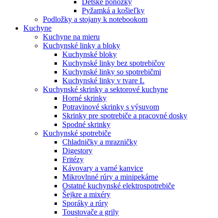
Detské ponožky
Pyžamká a košieľky
Podložky a stojany k notebookom
Kuchyne
Kuchyne na mieru
Kuchynské linky a bloky
Kuchynské bloky
Kuchynské linky bez spotrebičov
Kuchynské linky so spotrebičmi
Kuchynské linky v tvare L
Kuchynské skrinky a sektorové kuchyne
Horné skrinky
Potravinové skrinky s výsuvom
Skrinky pre spotrebiče a pracovné dosky
Spodné skrinky
Kuchynské spotrebiče
Chladničky a mrazničky
Digestory
Fritézy
Kávovary a varné kanvice
Mikrovlnné rúry a minipekárne
Ostatné kuchynské elektrospotrebiče
Šejkre a mixéry
Sporáky a rúry
Toustovače a grily