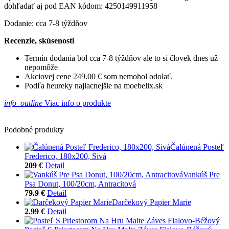
dohľadať aj pod EAN kódom: 4250149911958
Dodanie: cca 7-8 týždňov
Recenzie, skúsenosti
Termín dodania bol cca 7-8 týždňov ale to si človek dnes už
nepomôže
Akciovej cene 249.00 € som nemohol odolať.
Podľa heureky najlacnejšie na moebelix.sk
info_outline
Viac info o produkte
Podobné produkty
Čalúnená Posteľ
Frederico, 180x200, Sivá
209 €
Detail
Vankúš Pre
Psa Donut, 100/20cm, Antracitová
79.9 €
Detail
Darčekový Papier Marie
2.99 €
Detail