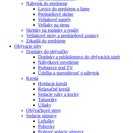
Nábytok do predsiene
Lavice do predsiene a šatne
Predsieňové skrine
Vešiakové panely
Vešiaky na stenu
Skrinky na topánky a regály
Vešiakové steny a predsieňové zostavy
Zrkadlá do predsiene
Obývacie izby
Doplnky do obývačky
Doplnky a príslušenstvo do obývacích izieb
Nábytkové osvetlenie
Podstavce pod TV
Údržba a starostlivosť o nábytok
Kreslá
Hojdacie kreslá
Relaxačné kreslá
Sedacie vaky a kocky
Taburetky
Ušiaky
Obývačkové steny
Sedacie súpravy
Leňošky
Pohovky
Rohové sedacie súpravy