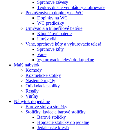
Sprchové závesy
Teplovzdušné ventilátory a ohrievače
Príslušenstvo a doplnky na WC
Doplnky na WC
WC predložky
Umývadlá a kúpeľňové batérie
Kúpeľňové batérie
Umývadlá
Vane, sprchové kúty a vykurovacie telesá
Sprchové kúty
Vane
Vykurovacie telesá do kúpeľne
Malý nábytok
Komody
Kozmetické stolíky
Nástenné regály
Odkladacie stolíky
Regály
Vitríny
Nábytok do jedálne
Barové stoly a stoličky
Stoličky, lavice a barové stoličky
Barové stoličky
Hojdacie stoličky do jedálne
Jedálenské kreslá