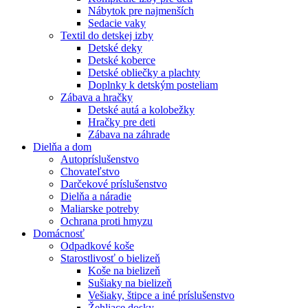
Nábytok pre najmenších
Sedacie vaky
Textil do detskej izby
Detské deky
Detské koberce
Detské obliečky a plachty
Doplnky k detským posteliam
Zábava a hračky
Detské autá a kolobežky
Hračky pre deti
Zábava na záhrade
Dielňa a dom
Autopríslušenstvo
Chovateľstvo
Darčekové príslušenstvo
Dielňa a náradie
Maliarske potreby
Ochrana proti hmyzu
Domácnosť
Odpadkové koše
Starostlivosť o bielizeň
Koše na bielizeň
Sušiaky na bielizeň
Vešiaky, štipce a iné príslušenstvo
Žehliace dosky