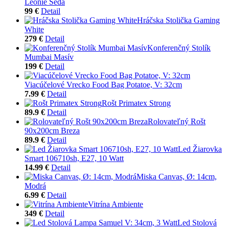
Leonie Šedá
99 €
Detail
Hráčska Stolička Gaming
White
279 €
Detail
Konferenčný Stolík
Mumbai Masív
199 €
Detail
Viacúčelové Vrecko Food Bag Potatoe, V: 32cm
7.99 €
Detail
Rošt Primatex Strong
89.9 €
Detail
Rolovateľný Rošt
90x200cm Breza
89.9 €
Detail
Led Žiarovka
Smart 106710sh, E27, 10 Watt
14.99 €
Detail
Miska Canvas, Ø: 14cm,
Modrá
6.99 €
Detail
Vitrína Ambiente
349 €
Detail
Led Stolová