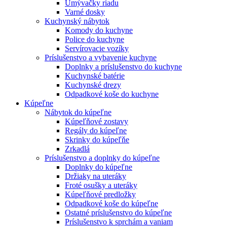
Umývačky riadu
Varné dosky
Kuchynský nábytok
Komody do kuchyne
Police do kuchyne
Servírovacie vozíky
Príslušenstvo a vybavenie kuchyne
Doplnky a príslušenstvo do kuchyne
Kuchynské batérie
Kuchynské drezy
Odpadkové koše do kuchyne
Kúpeľne
Nábytok do kúpeľne
Kúpeľňové zostavy
Regály do kúpeľne
Skrinky do kúpeľňe
Zrkadlá
Príslušenstvo a doplnky do kúpeľne
Doplnky do kúpeľne
Držiaky na uteráky
Froté osušky a uteráky
Kúpeľňové predložky
Odpadkové koše do kúpeľne
Ostatné príslušenstvo do kúpeľne
Príslušenstvo k sprchám a vaniam