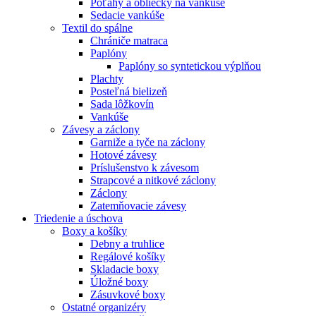
Poťahy a obliečky na vankúše
Sedacie vankúše
Textil do spálne
Chrániče matraca
Paplóny
Paplóny so syntetickou výplňou
Plachty
Posteľná bielizeň
Sada lôžkovín
Vankúše
Závesy a záclony
Garniže a tyče na záclony
Hotové závesy
Príslušenstvo k závesom
Strapcové a nitkové záclony
Záclony
Zatemňovacie závesy
Triedenie a úschova
Boxy a košíky
Debny a truhlice
Regálové košíky
Skladacie boxy
Úložné boxy
Zásuvkové boxy
Ostatné organizéry