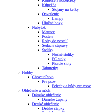
Koberce a koberčeky
Kúpeľňa
Stojany na kefky
Osvetlenie
Lampy
Úložné boxy
Nábytok
Matrace
Postele
Rošty do postelí
Sedacie súpravy
Stolíky
Nočné stolíky
PC stoly
Písacie stoly
Taburetky
Hobby
Chovateľstvo
Pre psov
Pelechy a búdy pre psov
Oblečenie a móda
Dámske oblečenie
Dámske župany
Detské oblečenie
Detské čiapky