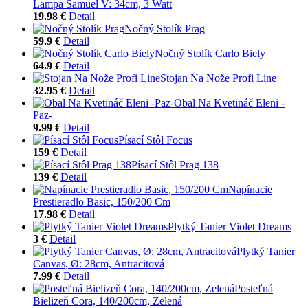
Lampa Samuel V: 34cm, 3 Watt
19.98 €
Detail
Nočný Stolík Prag
59.9 €
Detail
Nočný Stolík Carlo Biely
64.9 €
Detail
Stojan Na Nože Profi Line
32.95 €
Detail
Obal Na Kvetináč Eleni -
Paz-
9.99 €
Detail
Písací Stôl Focus
159 €
Detail
Písací Stôl Prag 138
139 €
Detail
Napínacie
Prestieradlo Basic, 150/200 Cm
17.98 €
Detail
Plytký Tanier Violet Dreams
3 €
Detail
Plytký Tanier
Canvas, Ø: 28cm, Antracitová
7.99 €
Detail
Posteľná
Bielizeň Cora, 140/200cm, Zelená