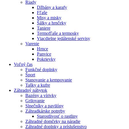
Riady
Džbány a karafy
Fľaše
Misy a misky
Šálky a hrnčeky
Taniere
Termofľaše a termosky
Viacdielne jedálenské servisy
Varenie
Hrnce
Panvice
Pokrievky
Voľný čas
Funkčné doplnky
Šport
Stanovanie a kempovanie
Tašky a kufre
Záhradný nábytok
Bazény a vírivky
Grilovanie
Slnečníky a pavilóny
Záhradkárske potreby
Starostlivosť o rastliny
Záhradné domčeky na náradie
Záhradné doplnky a príslušenstvo