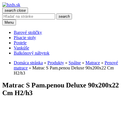
search
close
search
Menu
Barové stoličky
Písacie stoly
Postele
Vankúše
Balkónový nábytok
Domáca stránka
»
Produkty
»
Spálne
»
Matrace
»
Penové
matrace
»
Matrac S Pam.penou Deluxe 90x200x22 Cm
H2/h3
Matrac S Pam.penou Deluxe 90x200x22
Cm H2/h3