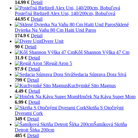
14.99 €
Detail
Posteľná Bielizeň Alex Uni, 140/200cm, Bobuľová
44.95 €
Detail
Sklené
Dvierka Na Vaňu 80 Cm Haiti Und Paros
174.9 €
Detail
Dvere Unit
90 €
Detail
Kôš Shannon Výška 47 Cm
31.9 €
Detail
Regál Aron 5
97.9 €
Detail
Sedacia Súprava Dora Sivá
799 €
Detail
Kuchynské Sito Magnus
4.49 €
Detail
Hrnček Na Kávu Super Mom
6.99 €
Detail
Skriňa S Otočnými
Dverami Cork
349 €
Detail
Šatníková Skriňa
Detroit Šírka 200cm
485 €
Detail