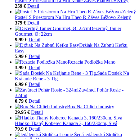
Posteľ S Priestorom Na Hru Malte Záves Fialovo-Béžový
259 €
Detail
Posteľ S Priestorom Na Hru Theo R Záves Béžovo-Zelený
379 €
Detail
Dezertný Tanier
Gourmet, Ø: 22cm
9.99 €
Detail
Držiak Na Zubnú Kefku
Easy
5.99 €
Detail
Rezacia Podložka Mano
3.99 €
Detail
Sada Dosiek Na
Krájanie Rene - 3 Tlg.
6.99 €
Detail
Zavárací Pohár Rosie -
324ml
0.79 €
Detail
Box Na Chlieb Industry
29.95 €
Detail
Hladko Tkaný Koberec Kanada 3, 160/230cm, Sivá
79.9 €
Detail
Jedálenská Stolička