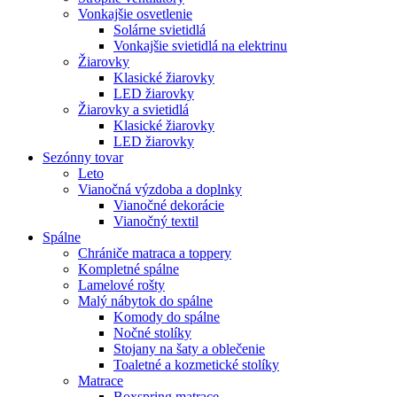
Vonkajšie osvetlenie
Solárne svietidlá
Vonkajšie svietidlá na elektrinu
Žiarovky
Klasické žiarovky
LED žiarovky
Žiarovky a svietidlá
Klasické žiarovky
LED žiarovky
Sezónny tovar
Leto
Vianočná výzdoba a doplnky
Vianočné dekorácie
Vianočný textil
Spálne
Chrániče matraca a toppery
Kompletné spálne
Lamelové rošty
Malý nábytok do spálne
Komody do spálne
Nočné stolíky
Stojany na šaty a oblečenie
Toaletné a kozmetické stolíky
Matrace
Boxspring matrace