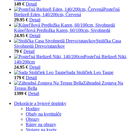
149 €
Detail
Posteľná
Bielizeň Eden, 140/200cm, Červená
29.95 €
Detail
Kúpeľňová Predložka Karen, 60/100cm, Sivohnedá
24.95 €
Detail
Stolička Casa
Sivohnedá Drevo/ratan/kov
79 €
Detail
Posteľná Bielizeň Niki,
140/200cm
24.95 €
Detail
Sada Stoličiek Leo Taupe
179 €
Detail
Záhradná Zostava Na
Terasu Bella
1399 €
Detail
Dekorácie a bytové doplnky
Hodiny
Obaly na kvetináče
Obrazy
Rámy na obrazy
Stojany na kvety