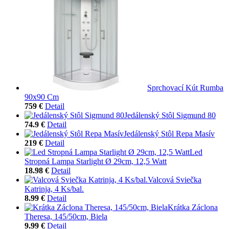
Sprchovací Kút Rumba
90x90 Cm
759 €
Detail
Jedálenský Stôl Sigmund 80
74.9 €
Detail
Jedálenský Stôl Repa Masív
219 €
Detail
Led
Stropná Lampa Starlight Ø 29cm, 12,5 Watt
18.98 €
Detail
Valcová Sviečka
Katrinja, 4 Ks/bal.
8.99 €
Detail
Krátka Záclona
Theresa, 145/50cm, Biela
9.99 €
Detail