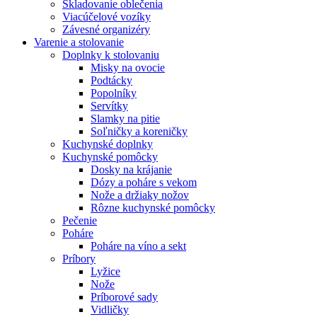
Skladovanie oblečenia
Viacúčelové vozíky
Závesné organizéry
Varenie a stolovanie
Doplnky k stolovaniu
Misky na ovocie
Podtácky
Popolníky
Servítky
Slamky na pitie
Soľničky a koreničky
Kuchynské doplnky
Kuchynské pomôcky
Dosky na krájanie
Dózy a poháre s vekom
Nože a držiaky nožov
Rôzne kuchynské pomôcky
Pečenie
Poháre
Poháre na víno a sekt
Príbory
Lyžice
Nože
Príborové sady
Vidličky