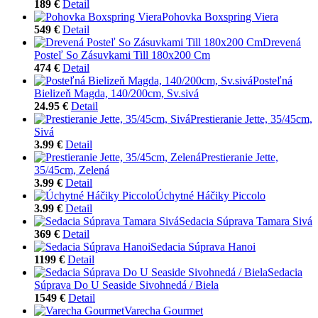
189 €
Detail
Pohovka Boxspring Viera
549 €
Detail
Drevená
Posteľ So Zásuvkami Till 180x200 Cm
474 €
Detail
Posteľná
Bielizeň Magda, 140/200cm, Sv.sivá
24.95 €
Detail
Prestieranie Jette, 35/45cm,
Sivá
3.99 €
Detail
Prestieranie Jette,
35/45cm, Zelená
3.99 €
Detail
Úchytné Háčiky Piccolo
3.99 €
Detail
Sedacia Súprava Tamara Sivá
369 €
Detail
Sedacia Súprava Hanoi
1199 €
Detail
Sedacia
Súprava Do U Seaside Sivohnedá / Biela
1549 €
Detail
Varecha Gourmet