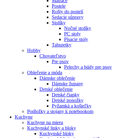
Matrace
Postele
Rošty do postelí
Sedacie súpravy
Stolíky
Nočné stolíky
PC stoly
Písacie stoly
Taburetky
Hobby
Chovateľstvo
Pre psov
Pelechy a búdy pre psov
Oblečenie a móda
Dámske oblečenie
Dámske župany
Detské oblečenie
Detské čiapky
Detské ponožky
Pyžamká a košieľky
Podložky a stojany k notebookom
Kuchyne
Kuchyne na mieru
Kuchynské linky a bloky
Kuchynské bloky