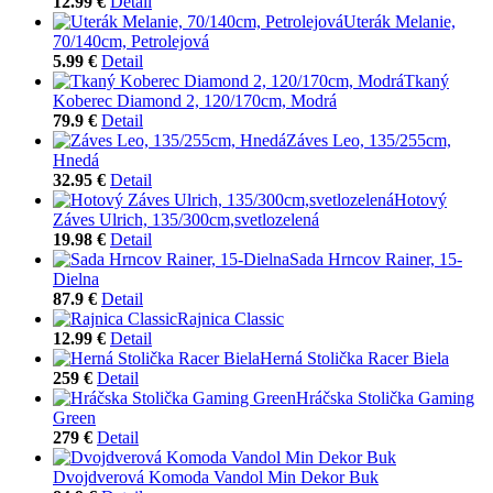
12.99 €
Detail
Uterák Melanie,
70/140cm, Petrolejová
5.99 €
Detail
Tkaný
Koberec Diamond 2, 120/170cm, Modrá
79.9 €
Detail
Záves Leo, 135/255cm,
Hnedá
32.95 €
Detail
Hotový
Záves Ulrich, 135/300cm,svetlozelená
19.98 €
Detail
Sada Hrncov Rainer, 15-
Dielna
87.9 €
Detail
Rajnica Classic
12.99 €
Detail
Herná Stolička Racer Biela
259 €
Detail
Hráčska Stolička Gaming
Green
279 €
Detail
Dvojdverová Komoda Vandol Min Dekor Buk