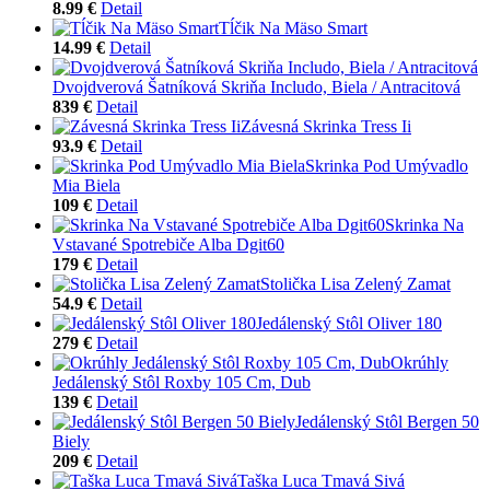
8.99 €
Detail
Tĺčik Na Mäso Smart
14.99 €
Detail
Dvojdverová Šatníková Skriňa Includo, Biela / Antracitová
839 €
Detail
Závesná Skrinka Tress Ii
93.9 €
Detail
Skrinka Pod Umývadlo
Mia Biela
109 €
Detail
Skrinka Na
Vstavané Spotrebiče Alba Dgit60
179 €
Detail
Stolička Lisa Zelený Zamat
54.9 €
Detail
Jedálenský Stôl Oliver 180
279 €
Detail
Okrúhly
Jedálenský Stôl Roxby 105 Cm, Dub
139 €
Detail
Jedálenský Stôl Bergen 50
Biely
209 €
Detail
Taška Luca Tmavá Sivá