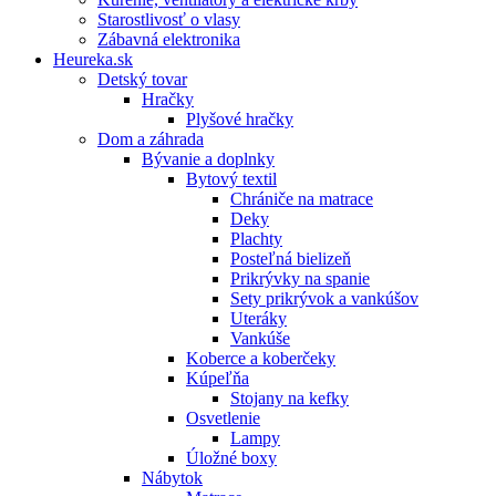
Starostlivosť o vlasy
Zábavná elektronika
Heureka.sk
Detský tovar
Hračky
Plyšové hračky
Dom a záhrada
Bývanie a doplnky
Bytový textil
Chrániče na matrace
Deky
Plachty
Posteľná bielizeň
Prikrývky na spanie
Sety prikrývok a vankúšov
Uteráky
Vankúše
Koberce a koberčeky
Kúpeľňa
Stojany na kefky
Osvetlenie
Lampy
Úložné boxy
Nábytok