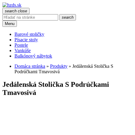
search
close
search
Menu
Barové stoličky
Písacie stoly
Postele
Vankúše
Balkónový nábytok
Domáca stránka
»
Produkty
»
Jedálenská Stolička S
Podrúčkami Tmavosivá
Jedálenská Stolička S Podrúčkami
Tmavosivá