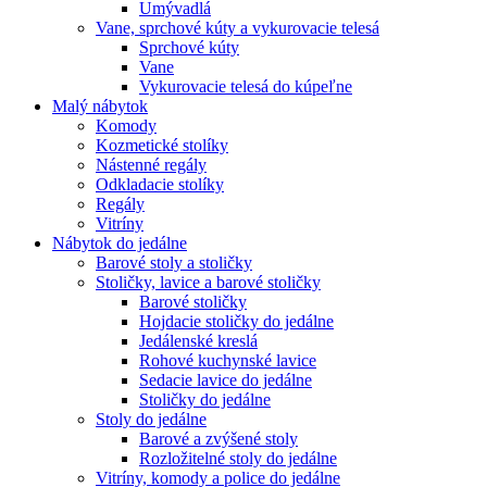
Umývadlá
Vane, sprchové kúty a vykurovacie telesá
Sprchové kúty
Vane
Vykurovacie telesá do kúpeľne
Malý nábytok
Komody
Kozmetické stolíky
Nástenné regály
Odkladacie stolíky
Regály
Vitríny
Nábytok do jedálne
Barové stoly a stoličky
Stoličky, lavice a barové stoličky
Barové stoličky
Hojdacie stoličky do jedálne
Jedálenské kreslá
Rohové kuchynské lavice
Sedacie lavice do jedálne
Stoličky do jedálne
Stoly do jedálne
Barové a zvýšené stoly
Rozložitelné stoly do jedálne
Vitríny, komody a police do jedálne