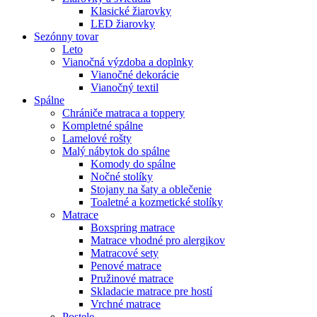
Klasické žiarovky
LED žiarovky
Sezónny tovar
Leto
Vianočná výzdoba a doplnky
Vianočné dekorácie
Vianočný textil
Spálne
Chrániče matraca a toppery
Kompletné spálne
Lamelové rošty
Malý nábytok do spálne
Komody do spálne
Nočné stolíky
Stojany na šaty a oblečenie
Toaletné a kozmetické stolíky
Matrace
Boxspring matrace
Matrace vhodné pro alergikov
Matracové sety
Penové matrace
Pružinové matrace
Skladacie matrace pre hostí
Vrchné matrace
Postele