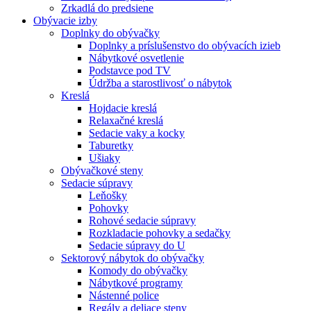
Zrkadlá do predsiene
Obývacie izby
Doplnky do obývačky
Doplnky a príslušenstvo do obývacích izieb
Nábytkové osvetlenie
Podstavce pod TV
Údržba a starostlivosť o nábytok
Kreslá
Hojdacie kreslá
Relaxačné kreslá
Sedacie vaky a kocky
Taburetky
Ušiaky
Obývačkové steny
Sedacie súpravy
Leňošky
Pohovky
Rohové sedacie súpravy
Rozkladacie pohovky a sedačky
Sedacie súpravy do U
Sektorový nábytok do obývačky
Komody do obývačky
Nábytkové programy
Nástenné police
Regály a deliace steny