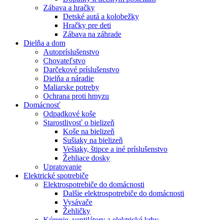
Zábava a hračky
Detské autá a kolobežky
Hračky pre deti
Zábava na záhrade
Dielňa a dom
Autopríslušenstvo
Chovateľstvo
Darčekové príslušenstvo
Dielňa a náradie
Maliarske potreby
Ochrana proti hmyzu
Domácnosť
Odpadkové koše
Starostlivosť o bielizeň
Koše na bielizeň
Sušiaky na bielizeň
Vešiaky, štipce a iné príslušenstvo
Žehliace dosky
Upratovanie
Elektrické spotrebiče
Elektrospotrebiče do domácnosti
Dalšie elektrospotrebiče do domácnosti
Vysávače
Žehličky
Kúrenie, ventilátory a elektrické krby