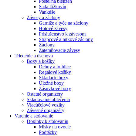
Posteľná bielizeň
Sada lôžkovín
Vankúše
Závesy a záclony
Garniže a tyče na záclony
Hotové závesy
Príslušenstvo k závesom
Strapcové a nitkové záclony
Záclony
Zatemňovacie závesy
Triedenie a úschova
Boxy a košíky
Debny a truhlice
Regálové košíky
Skladacie boxy
Úložné boxy
Zásuvkové boxy
Ostatné organizéry
Skladovanie oblečenia
Viacúčelové vozíky
Závesné organizéry
Varenie a stolovanie
Doplnky k stolovaniu
Misky na ovocie
Podtácky