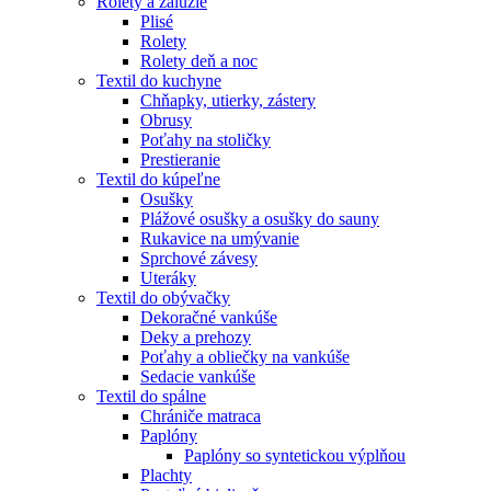
Rolety a žáluzie
Plisé
Rolety
Rolety deň a noc
Textil do kuchyne
Chňapky, utierky, zástery
Obrusy
Poťahy na stoličky
Prestieranie
Textil do kúpeľne
Osušky
Plážové osušky a osušky do sauny
Rukavice na umývanie
Sprchové závesy
Uteráky
Textil do obývačky
Dekoračné vankúše
Deky a prehozy
Poťahy a obliečky na vankúše
Sedacie vankúše
Textil do spálne
Chrániče matraca
Paplóny
Paplóny so syntetickou výplňou
Plachty