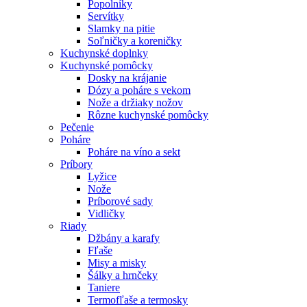
Popolníky
Servítky
Slamky na pitie
Soľničky a koreničky
Kuchynské doplnky
Kuchynské pomôcky
Dosky na krájanie
Dózy a poháre s vekom
Nože a držiaky nožov
Rôzne kuchynské pomôcky
Pečenie
Poháre
Poháre na víno a sekt
Príbory
Lyžice
Nože
Príborové sady
Vidličky
Riady
Džbány a karafy
Fľaše
Misy a misky
Šálky a hrnčeky
Taniere
Termofľaše a termosky