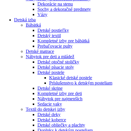
Dekorácie na stenu
Sochy a dekoračné predmety
Vázy
Detská izba
Bábätká
Detské postieľky
Detský textil
Kompletné izby pre bábätká
Prebaľovacie pulty
Detské matrace
Nábytok pre deti a mládež
Detské otočné stoličky
Detské písacie stoly
Detské postele
Klasické detské postele
Príslušenstvo k detským posteliam
Detské skrine
Kompletné izby pre deti
Nábytok pre najmenších
Sedacie vaky
Textil do detskej izby
Detské deky
Detské koberce
Detské obliečky a plachty
Doplnky k detským posteliam