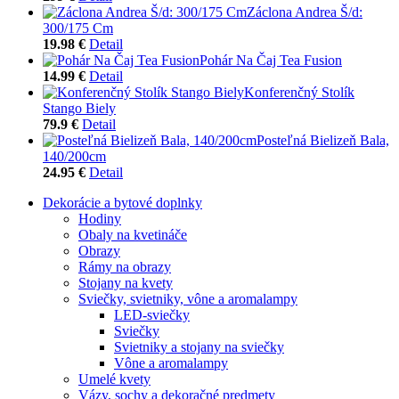
Záclona Andrea Š/d:
300/175 Cm
19.98 €
Detail
Pohár Na Čaj Tea Fusion
14.99 €
Detail
Konferenčný Stolík
Stango Biely
79.9 €
Detail
Posteľná Bielizeň Bala,
140/200cm
24.95 €
Detail
Dekorácie a bytové doplnky
Hodiny
Obaly na kvetináče
Obrazy
Rámy na obrazy
Stojany na kvety
Sviečky, svietniky, vône a aromalampy
LED-sviečky
Sviečky
Svietniky a stojany na sviečky
Vône a aromalampy
Umelé kvety
Vázy, sochy a dekoračné predmety