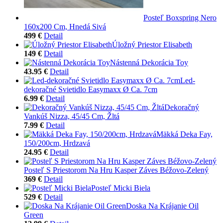
Posteľ Boxspring Nero
160x200 Cm, Hnedá Sivá
499 €
Detail
Úložný Priestor Elisabeth
149 €
Detail
Nástenná Dekorácia Toy
43.95 €
Detail
Led-
dekoračné Svietidlo Easymaxx Ø Ca. 7cm
6.99 €
Detail
Dekoračný
Vankúš Nizza, 45/45 Cm, Žltá
7.99 €
Detail
Mäkká Deka Fay,
150/200cm, Hrdzavá
24.95 €
Detail
Posteľ S Priestorom Na Hru Kasper Záves Béžovo-Zelený
369 €
Detail
Posteľ Micki Biela
529 €
Detail
Doska Na Krájanie Oil
Green