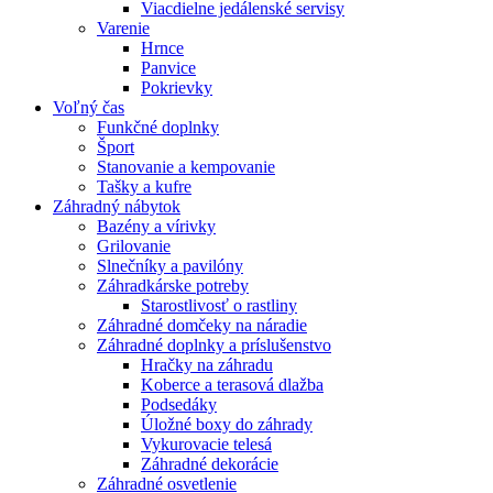
Viacdielne jedálenské servisy
Varenie
Hrnce
Panvice
Pokrievky
Voľný čas
Funkčné doplnky
Šport
Stanovanie a kempovanie
Tašky a kufre
Záhradný nábytok
Bazény a vírivky
Grilovanie
Slnečníky a pavilóny
Záhradkárske potreby
Starostlivosť o rastliny
Záhradné domčeky na náradie
Záhradné doplnky a príslušenstvo
Hračky na záhradu
Koberce a terasová dlažba
Podsedáky
Úložné boxy do záhrady
Vykurovacie telesá
Záhradné dekorácie
Záhradné osvetlenie