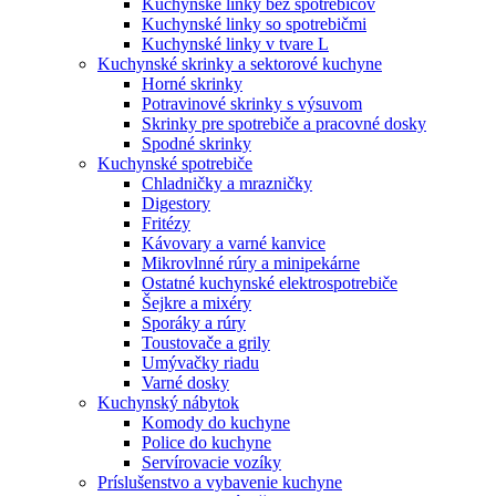
Kuchynské linky bez spotrebičov
Kuchynské linky so spotrebičmi
Kuchynské linky v tvare L
Kuchynské skrinky a sektorové kuchyne
Horné skrinky
Potravinové skrinky s výsuvom
Skrinky pre spotrebiče a pracovné dosky
Spodné skrinky
Kuchynské spotrebiče
Chladničky a mrazničky
Digestory
Fritézy
Kávovary a varné kanvice
Mikrovlnné rúry a minipekárne
Ostatné kuchynské elektrospotrebiče
Šejkre a mixéry
Sporáky a rúry
Toustovače a grily
Umývačky riadu
Varné dosky
Kuchynský nábytok
Komody do kuchyne
Police do kuchyne
Servírovacie vozíky
Príslušenstvo a vybavenie kuchyne