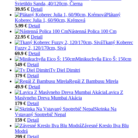
Svietildo Sanda, 40/120cm, Čierna
39.95 €
Detail
Plátaný
Koberec Julia 1, 60/90cm, Krémová
5.99 €
Detail
Nástenná Polica 100 Cm
22.95 €
Detail
Tkaný Koberec
Fuzzy 2, 120/170cm, Sivá
69.9 €
Detail
Minikuchyňa Eico Š: 150cm
549 €
Detail
Tv Diel Dimitri
379 €
Detail
Regál Z Bambusu Mirela
49.9 €
Detail
Lavica Z
Masívneho Dreva Mumbai Akácia
179 €
Detail
Skrinka Na
Vstavaný Spotrebič Nepal
159 €
Detail
Závesné Kreslo Ilva Blu
Modrá
299 €
Detail