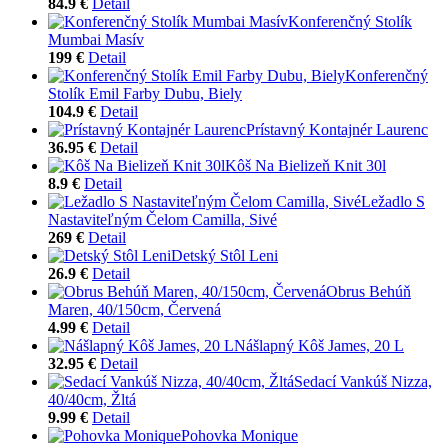
84.9 €
Detail
Konferenčný Stolík
Mumbai Masív
199 €
Detail
Konferenčný
Stolík Emil Farby Dubu, Biely
104.9 €
Detail
Prístavný Kontajnér Laurenc
36.95 €
Detail
Kôš Na Bielizeň Knit 30l
8.9 €
Detail
Ležadlo S
Nastaviteľným Čelom Camilla, Sivé
269 €
Detail
Detský Stôl Leni
26.9 €
Detail
Obrus Behúň
Maren, 40/150cm, Červená
4.99 €
Detail
Nášlapný Kôš James, 20 L
32.95 €
Detail
Sedací Vankúš Nizza,
40/40cm, Žltá
9.99 €
Detail
Pohovka Monique