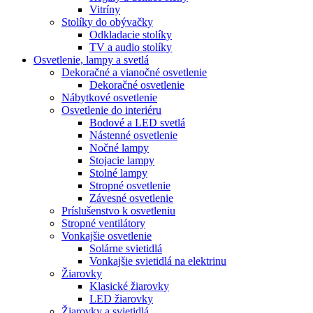
Vitríny
Stolíky do obývačky
Odkladacie stolíky
TV a audio stolíky
Osvetlenie, lampy a svetlá
Dekoračné a vianočné osvetlenie
Dekoračné osvetlenie
Nábytkové osvetlenie
Osvetlenie do interiéru
Bodové a LED svetlá
Nástenné osvetlenie
Nočné lampy
Stojacie lampy
Stolné lampy
Stropné osvetlenie
Závesné osvetlenie
Príslušenstvo k osvetleniu
Stropné ventilátory
Vonkajšie osvetlenie
Solárne svietidlá
Vonkajšie svietidlá na elektrinu
Žiarovky
Klasické žiarovky
LED žiarovky
Žiarovky a svietidlá