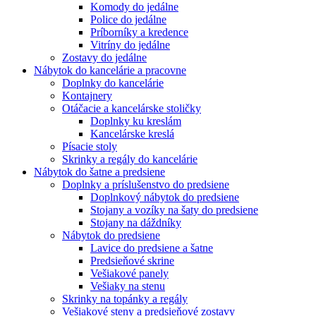
Komody do jedálne
Police do jedálne
Príborníky a kredence
Vitríny do jedálne
Zostavy do jedálne
Nábytok do kancelárie a pracovne
Doplnky do kancelárie
Kontajnery
Otáčacie a kancelárske stoličky
Doplnky ku kreslám
Kancelárske kreslá
Písacie stoly
Skrinky a regály do kancelárie
Nábytok do šatne a predsiene
Doplnky a príslušenstvo do predsiene
Doplnkový nábytok do predsiene
Stojany a vozíky na šaty do predsiene
Stojany na dáždníky
Nábytok do predsiene
Lavice do predsiene a šatne
Predsieňové skrine
Vešiakové panely
Vešiaky na stenu
Skrinky na topánky a regály
Vešiakové steny a predsieňové zostavy