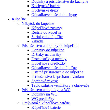
Doplnky a príslušenstvo do kuchyne
Kuchynské batérie
Kuchynské drezy
Odpadkové koše do kuchyne
Kúpeľne
Nábytok do kúpeľne
Kúpeľňové zostavy
Regály do kúpeľne
Skrinky do kúpeľňe
Zrkadlá
Príslušenstvo a doplnky do kúpeľne
Doplnky do kúpeľne
Držiaky na uteráky
Froté osušky a uteráky
Kúpeľňové predložky
Odpadkové koše do kúpeľne
Ostatné príslušenstvo do kúpeľne
Príslušenstvo k sprchám a vaniam
Sprchové závesy
Teplovzdušné ventilátory a ohrievače
Príslušenstvo a doplnky na WC
Doplnky na WC
WC predložky
Umývadlá a kúpeľňové batérie
Kúpeľňové batérie