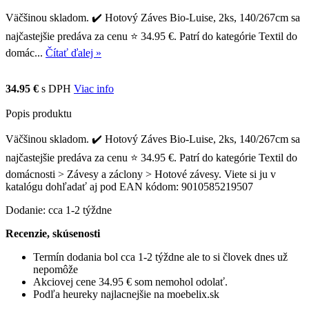
Väčšinou skladom. ✔️ Hotový Záves Bio-Luise, 2ks, 140/267cm sa
najčastejšie predáva za cenu ⭐ 34.95 €. Patrí do kategórie Textil do
domác...
Čítať ďalej »
34.95 €
s DPH
Viac info
Popis produktu
Väčšinou skladom. ✔️ Hotový Záves Bio-Luise, 2ks, 140/267cm sa
najčastejšie predáva za cenu ⭐ 34.95 €. Patrí do kategórie Textil do
domácnosti > Závesy a záclony > Hotové závesy. Viete si ju v
katalógu dohľadať aj pod EAN kódom: 9010585219507
Dodanie: cca 1-2 týždne
Recenzie, skúsenosti
Termín dodania bol cca 1-2 týždne ale to si človek dnes už
nepomôže
Akciovej cene 34.95 € som nemohol odolať.
Podľa heureky najlacnejšie na moebelix.sk