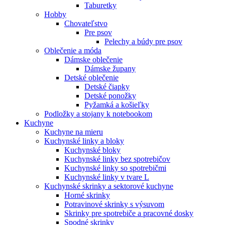
Taburetky
Hobby
Chovateľstvo
Pre psov
Pelechy a búdy pre psov
Oblečenie a móda
Dámske oblečenie
Dámske župany
Detské oblečenie
Detské čiapky
Detské ponožky
Pyžamká a košieľky
Podložky a stojany k notebookom
Kuchyne
Kuchyne na mieru
Kuchynské linky a bloky
Kuchynské bloky
Kuchynské linky bez spotrebičov
Kuchynské linky so spotrebičmi
Kuchynské linky v tvare L
Kuchynské skrinky a sektorové kuchyne
Horné skrinky
Potravinové skrinky s výsuvom
Skrinky pre spotrebiče a pracovné dosky
Spodné skrinky