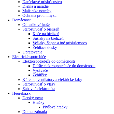
Darčekové príslušenstvo
Dielňa a náradie
Maliarske potreby
Ochrana proti hmyzu
Domácnosť
Odpadkové koše
Starostlivosť o bielizeň
Koše na bielizeň
Sušiaky na bielizeň
Vešiaky, štipce a iné príslušenstvo
Žehliace dosky
Upratovanie
Elektrické spotrebiče
Elektrospotrebiče do domácnosti
Dalšie elektrospotrebiče do domácnosti
Vysávače
Žehličky
Kúrenie, ventilátory a elektrické krby
Starostlivosť o vlasy
Zábavná elektronika
Heureka.sk
Detský tovar
Hračky
Plyšové hračky
Dom a záhrada