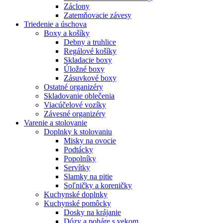
Záclony
Zatemňovacie závesy
Triedenie a úschova
Boxy a košíky
Debny a truhlice
Regálové košíky
Skladacie boxy
Úložné boxy
Zásuvkové boxy
Ostatné organizéry
Skladovanie oblečenia
Viacúčelové vozíky
Závesné organizéry
Varenie a stolovanie
Doplnky k stolovaniu
Misky na ovocie
Podtácky
Popolníky
Servítky
Slamky na pitie
Soľničky a koreničky
Kuchynské doplnky
Kuchynské pomôcky
Dosky na krájanie
Dózy a poháre s vekom