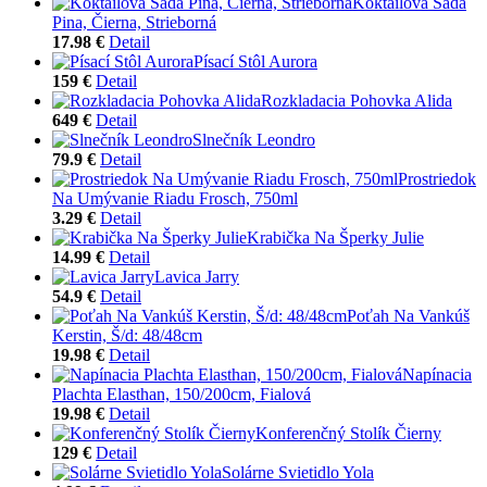
Koktailová Sada
Pina, Čierna, Strieborná
17.98 €
Detail
Písací Stôl Aurora
159 €
Detail
Rozkladacia Pohovka Alida
649 €
Detail
Slnečník Leondro
79.9 €
Detail
Prostriedok
Na Umývanie Riadu Frosch, 750ml
3.29 €
Detail
Krabička Na Šperky Julie
14.99 €
Detail
Lavica Jarry
54.9 €
Detail
Poťah Na Vankúš
Kerstin, Š/d: 48/48cm
19.98 €
Detail
Napínacia
Plachta Elasthan, 150/200cm, Fialová
19.98 €
Detail
Konferenčný Stolík Čierny
129 €
Detail
Solárne Svietidlo Yola