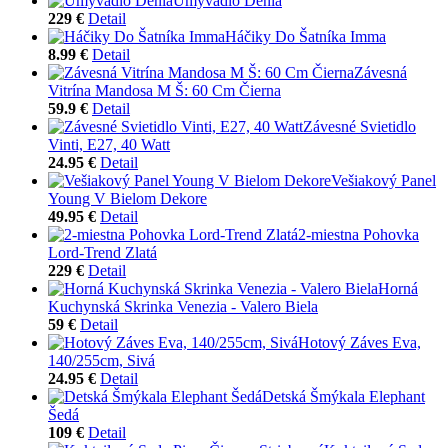
Umývadlo Denia
229 €
Detail
Háčiky Do Šatníka Imma
8.99 €
Detail
Závesná
Vitrína Mandosa M Š: 60 Cm Čierna
59.9 €
Detail
Závesné Svietidlo
Vinti, E27, 40 Watt
24.95 €
Detail
Vešiakový Panel
Young V Bielom Dekore
49.95 €
Detail
2-miestna Pohovka
Lord-Trend Zlatá
229 €
Detail
Horná
Kuchynská Skrinka Venezia - Valero Biela
59 €
Detail
Hotový Záves Eva,
140/255cm, Sivá
24.95 €
Detail
Detská Šmýkala Elephant
Šedá
109 €
Detail