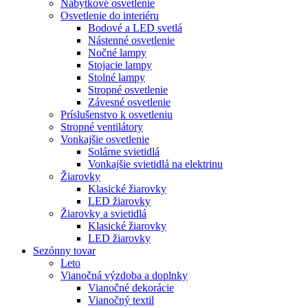
Nábytkové osvetlenie
Osvetlenie do interiéru
Bodové a LED svetlá
Nástenné osvetlenie
Nočné lampy
Stojacie lampy
Stolné lampy
Stropné osvetlenie
Závesné osvetlenie
Príslušenstvo k osvetleniu
Stropné ventilátory
Vonkajšie osvetlenie
Solárne svietidlá
Vonkajšie svietidlá na elektrinu
Žiarovky
Klasické žiarovky
LED žiarovky
Žiarovky a svietidlá
Klasické žiarovky
LED žiarovky
Sezónny tovar
Leto
Vianočná výzdoba a doplnky
Vianočné dekorácie
Vianočný textil