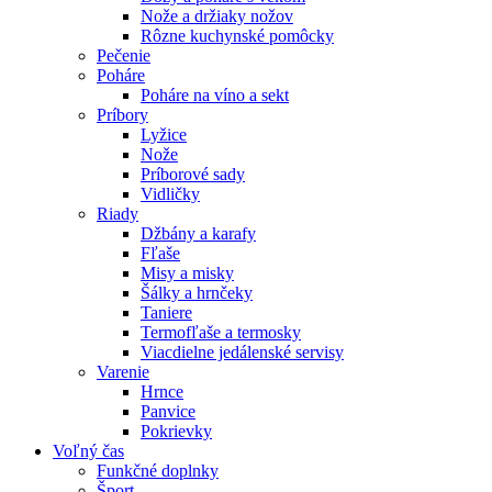
Nože a držiaky nožov
Rôzne kuchynské pomôcky
Pečenie
Poháre
Poháre na víno a sekt
Príbory
Lyžice
Nože
Príborové sady
Vidličky
Riady
Džbány a karafy
Fľaše
Misy a misky
Šálky a hrnčeky
Taniere
Termofľaše a termosky
Viacdielne jedálenské servisy
Varenie
Hrnce
Panvice
Pokrievky
Voľný čas
Funkčné doplnky
Šport