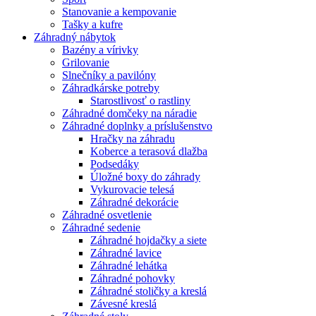
Stanovanie a kempovanie
Tašky a kufre
Záhradný nábytok
Bazény a vírivky
Grilovanie
Slnečníky a pavilóny
Záhradkárske potreby
Starostlivosť o rastliny
Záhradné domčeky na náradie
Záhradné doplnky a príslušenstvo
Hračky na záhradu
Koberce a terasová dlažba
Podsedáky
Úložné boxy do záhrady
Vykurovacie telesá
Záhradné dekorácie
Záhradné osvetlenie
Záhradné sedenie
Záhradné hojdačky a siete
Záhradné lavice
Záhradné lehátka
Záhradné pohovky
Záhradné stoličky a kreslá
Závesné kreslá