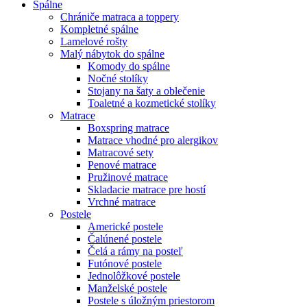
Spálne
Chrániče matraca a toppery
Kompletné spálne
Lamelové rošty
Malý nábytok do spálne
Komody do spálne
Nočné stolíky
Stojany na šaty a oblečenie
Toaletné a kozmetické stolíky
Matrace
Boxspring matrace
Matrace vhodné pro alergikov
Matracové sety
Penové matrace
Pružinové matrace
Skladacie matrace pre hostí
Vrchné matrace
Postele
Americké postele
Čalúnené postele
Čelá a rámy na posteľ
Futónové postele
Jednolôžkové postele
Manželské postele
Postele s úložným priestorom