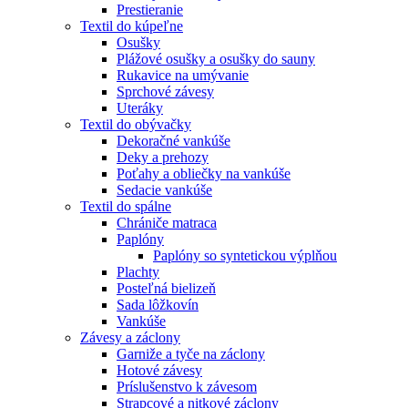
Prestieranie
Textil do kúpeľne
Osušky
Plážové osušky a osušky do sauny
Rukavice na umývanie
Sprchové závesy
Uteráky
Textil do obývačky
Dekoračné vankúše
Deky a prehozy
Poťahy a obliečky na vankúše
Sedacie vankúše
Textil do spálne
Chrániče matraca
Paplóny
Paplóny so syntetickou výplňou
Plachty
Posteľná bielizeň
Sada lôžkovín
Vankúše
Závesy a záclony
Garniže a tyče na záclony
Hotové závesy
Príslušenstvo k závesom
Strapcové a nitkové záclony