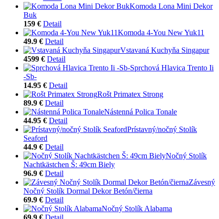
Komoda Lona Mini Dekor
Buk
159 €
Detail
Komoda 4-You New Yuk11
49.9 €
Detail
Vstavaná Kuchyňa Singapur
4599 €
Detail
Sprchová Hlavica Trento Ii
-Sb-
14.95 €
Detail
Rošt Primatex Strong
89.9 €
Detail
Nástenná Polica Tonale
44.95 €
Detail
Prístavný/nočný Stolík
Seaford
44.9 €
Detail
Nočný Stolík
Nachtkästchen Š: 49cm Biely
96.9 €
Detail
Závesný
Nočný Stolík Dormal Dekor Betón/čierna
69.9 €
Detail
Nočný Stolík Alabama
69.9 €
Detail