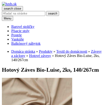
search
close
search
Menu
Barové stoličky
Písacie stoly
Postele
Vankúše
Balkónový nábytok
Domáca stránka
»
Produkty
»
Textil do domácnosti
»
Závesy
a záclony
»
Hotové závesy
»
Hotový Záves Bio-Luise, 2ks,
140/267cm
Hotový Záves Bio-Luise, 2ks, 140/267cm