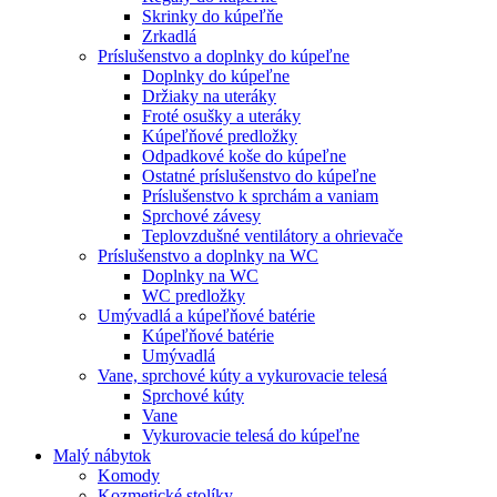
Skrinky do kúpeľňe
Zrkadlá
Príslušenstvo a doplnky do kúpeľne
Doplnky do kúpeľne
Držiaky na uteráky
Froté osušky a uteráky
Kúpeľňové predložky
Odpadkové koše do kúpeľne
Ostatné príslušenstvo do kúpeľne
Príslušenstvo k sprchám a vaniam
Sprchové závesy
Teplovzdušné ventilátory a ohrievače
Príslušenstvo a doplnky na WC
Doplnky na WC
WC predložky
Umývadlá a kúpeľňové batérie
Kúpeľňové batérie
Umývadlá
Vane, sprchové kúty a vykurovacie telesá
Sprchové kúty
Vane
Vykurovacie telesá do kúpeľne
Malý nábytok
Komody
Kozmetické stolíky