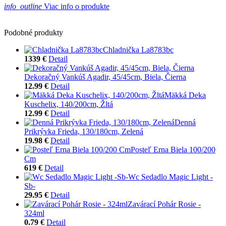
info_outline
Viac info o produkte
Podobné produkty
Chladnička La8783bc
1339 €
Detail
Dekoračný Vankúš Agadir, 45/45cm, Biela, Čierna
12.99 €
Detail
Mäkká Deka
Kuschelix, 140/200cm, Žltá
12.99 €
Detail
Denná
Prikrývka Frieda, 130/180cm, Zelená
19.98 €
Detail
Posteľ Erna Biela 100/200
Cm
619 €
Detail
Wc Sedadlo Magic Light -
Sb-
29.95 €
Detail
Zavárací Pohár Rosie -
324ml
0.79 €
Detail