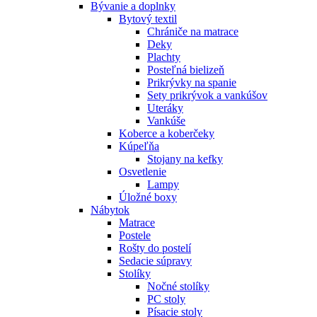
Bývanie a doplnky
Bytový textil
Chrániče na matrace
Deky
Plachty
Posteľná bielizeň
Prikrývky na spanie
Sety prikrývok a vankúšov
Uteráky
Vankúše
Koberce a koberčeky
Kúpeľňa
Stojany na kefky
Osvetlenie
Lampy
Úložné boxy
Nábytok
Matrace
Postele
Rošty do postelí
Sedacie súpravy
Stolíky
Nočné stolíky
PC stoly
Písacie stoly