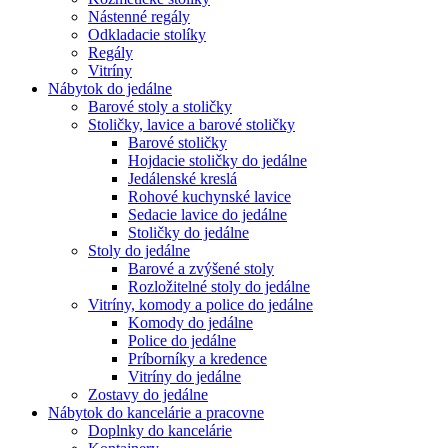
Nástenné regály
Odkladacie stolíky
Regály
Vitríny
Nábytok do jedálne
Barové stoly a stoličky
Stoličky, lavice a barové stoličky
Barové stoličky
Hojdacie stoličky do jedálne
Jedálenské kreslá
Rohové kuchynské lavice
Sedacie lavice do jedálne
Stoličky do jedálne
Stoly do jedálne
Barové a zvýšené stoly
Rozložitelné stoly do jedálne
Vitríny, komody a police do jedálne
Komody do jedálne
Police do jedálne
Príborníky a kredence
Vitríny do jedálne
Zostavy do jedálne
Nábytok do kancelárie a pracovne
Doplnky do kancelárie