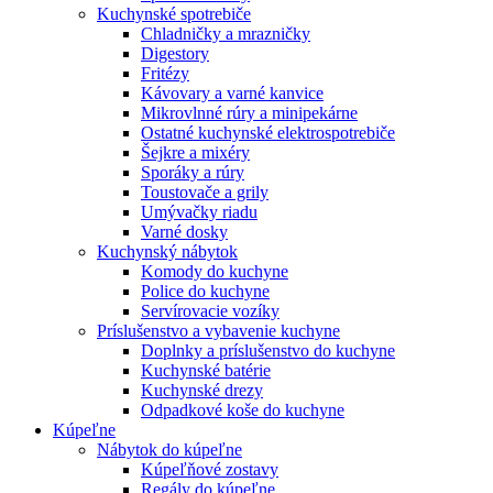
Kuchynské spotrebiče
Chladničky a mrazničky
Digestory
Fritézy
Kávovary a varné kanvice
Mikrovlnné rúry a minipekárne
Ostatné kuchynské elektrospotrebiče
Šejkre a mixéry
Sporáky a rúry
Toustovače a grily
Umývačky riadu
Varné dosky
Kuchynský nábytok
Komody do kuchyne
Police do kuchyne
Servírovacie vozíky
Príslušenstvo a vybavenie kuchyne
Doplnky a príslušenstvo do kuchyne
Kuchynské batérie
Kuchynské drezy
Odpadkové koše do kuchyne
Kúpeľne
Nábytok do kúpeľne
Kúpeľňové zostavy
Regály do kúpeľne