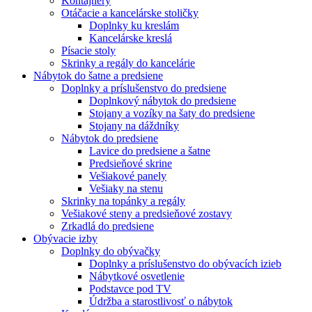
Kontajnery
Otáčacie a kancelárske stoličky
Doplnky ku kreslám
Kancelárske kreslá
Písacie stoly
Skrinky a regály do kancelárie
Nábytok do šatne a predsiene
Doplnky a príslušenstvo do predsiene
Doplnkový nábytok do predsiene
Stojany a vozíky na šaty do predsiene
Stojany na dáždníky
Nábytok do predsiene
Lavice do predsiene a šatne
Predsieňové skrine
Vešiakové panely
Vešiaky na stenu
Skrinky na topánky a regály
Vešiakové steny a predsieňové zostavy
Zrkadlá do predsiene
Obývacie izby
Doplnky do obývačky
Doplnky a príslušenstvo do obývacích izieb
Nábytkové osvetlenie
Podstavce pod TV
Údržba a starostlivosť o nábytok