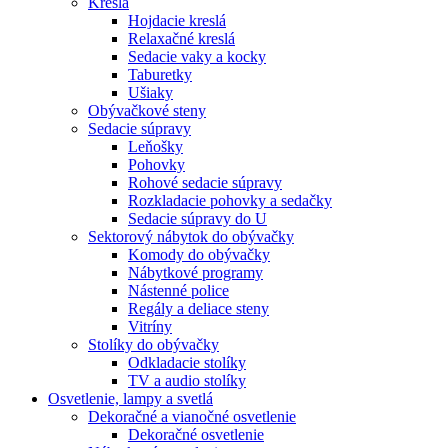
Kreslá
Hojdacie kreslá
Relaxačné kreslá
Sedacie vaky a kocky
Taburetky
Ušiaky
Obývačkové steny
Sedacie súpravy
Leňošky
Pohovky
Rohové sedacie súpravy
Rozkladacie pohovky a sedačky
Sedacie súpravy do U
Sektorový nábytok do obývačky
Komody do obývačky
Nábytkové programy
Nástenné police
Regály a deliace steny
Vitríny
Stolíky do obývačky
Odkladacie stolíky
TV a audio stolíky
Osvetlenie, lampy a svetlá
Dekoračné a vianočné osvetlenie
Dekoračné osvetlenie