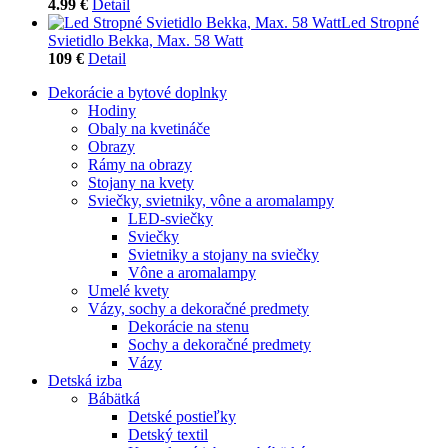
4.99 €
Detail
Led Stropné
Svietidlo Bekka, Max. 58 Watt
109 €
Detail
Dekorácie a bytové doplnky
Hodiny
Obaly na kvetináče
Obrazy
Rámy na obrazy
Stojany na kvety
Sviečky, svietniky, vône a aromalampy
LED-sviečky
Sviečky
Svietniky a stojany na sviečky
Vône a aromalampy
Umelé kvety
Vázy, sochy a dekoračné predmety
Dekorácie na stenu
Sochy a dekoračné predmety
Vázy
Detská izba
Bábätká
Detské postieľky
Detský textil