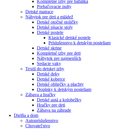
Kompletné izby pre bábätká
Prebaľovacie pulty
Detské matrace
Nábytok pre deti a mládež
Detské otočné stoličky
Detské písacie stoly
Detské postele
Klasické detské postele
Príslušenstvo k detským posteliam
Detské skrine
Kompletné izby pre deti
Nábytok pre najmenších
Sedacie vaky
Textil do detskej izby
Detské deky
Detské koberce
Detské obliečky a plachty
Doplnky k detským posteliam
Zábava a hračky
Detské autá a kolobežky
Hračky pre deti
Zábava na záhrade
Dielňa a dom
Autopríslušenstvo
Chovateľstvo