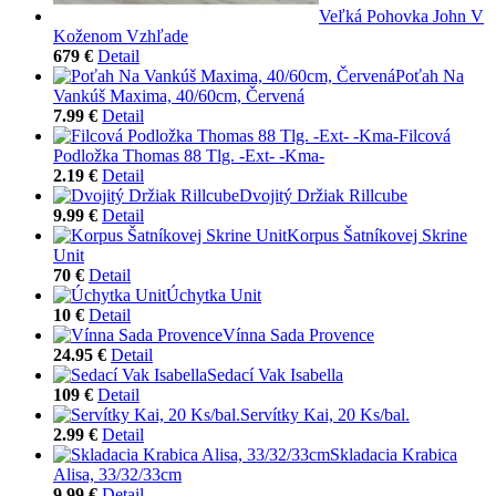
Veľká Pohovka John V
Koženom Vzhľade
679 €
Detail
Poťah Na
Vankúš Maxima, 40/60cm, Červená
7.99 €
Detail
Filcová
Podložka Thomas 88 Tlg. -Ext- -Kma-
2.19 €
Detail
Dvojitý Držiak Rillcube
9.99 €
Detail
Korpus Šatníkovej Skrine
Unit
70 €
Detail
Úchytka Unit
10 €
Detail
Vínna Sada Provence
24.95 €
Detail
Sedací Vak Isabella
109 €
Detail
Servítky Kai, 20 Ks/bal.
2.99 €
Detail
Skladacia Krabica
Alisa, 33/32/33cm
9.99 €
Detail