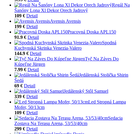
Regál Na
Šanóny Lona Xl Dekor Orech Jadrový
109 €
Detail
Avensis Avensis
199 €
Detail
Pracovná Doska APL150
91.9 €
Detail
Spodná
Kuchynská Skrinka Venezia-Valero
144.9 €
Detail
Tyč Na Záves Do
Kúpeľne Jürgen
7.99 €
Detail
Jedálenská Stolička Shirin
Šedá
69 €
Detail
Jedálenský Stôl Samuel
339 €
Detail
Led Stropná Lampa
Mofer, 50/13cm
109 €
Detail
Sedacia
Zostava Na Terasu Arena, 53/53/40cm
299 €
Detail