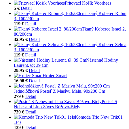
Fritovací Košík Voorhees
5 €
Detail
Tkaný Koberec Rubin
3, 160/230cm
119 €
Detail
Tkaný Koberec Israel 2,
80/200cm
32.95 €
Detail
Tkaný Koberec Selma
3, 160/230cm
119 €
Detail
Nástenné Hodiny
Laurent, Ø: 39 Cm
29.95 €
Detail
Hrniec Smart
16.98 €
Detail
Jednolôžková Posteľ Z Masívu Malu, 90x200 Cm
279 €
Detail
Posteľ S
Nebesami Lino Záves Béžovo-Biely
739 €
Detail
Komoda Trio New Trik01
1t4s
139 €
Detail