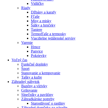
Vidličky
Riady
Džbány a karafy
Fľaše
Misy a misky
Šálky a hrnčeky
Taniere
Termofľaše a termosky
Viacdielne jedálenské servisy
Varenie
Hrnce
Panvice
Pokrievky
Voľný čas
Funkčné doplnky
Šport
Stanovanie a kempovanie
Tašky a kufre
Záhradný nábytok
Bazény a vírivky
Grilovanie
Slnečníky a pavilóny
Záhradkárske potreby
Starostlivosť o rastliny
Záhradné domčeky na náradie