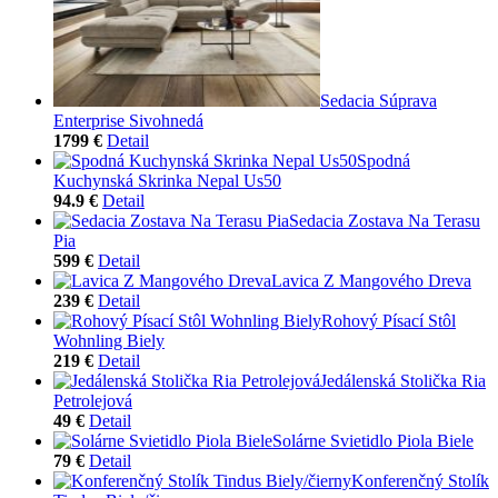
Sedacia Súprava
Enterprise Sivohnedá
1799 €
Detail
Spodná
Kuchynská Skrinka Nepal Us50
94.9 €
Detail
Sedacia Zostava Na Terasu
Pia
599 €
Detail
Lavica Z Mangového Dreva
239 €
Detail
Rohový Písací Stôl
Wohnling Biely
219 €
Detail
Jedálenská Stolička Ria
Petrolejová
49 €
Detail
Solárne Svietidlo Piola Biele
79 €
Detail
Konferenčný Stolík