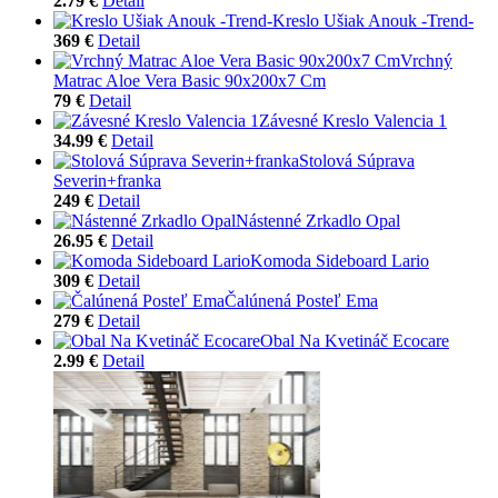
2.79 €
Detail
Kreslo Ušiak Anouk -Trend-
369 €
Detail
Vrchný
Matrac Aloe Vera Basic 90x200x7 Cm
79 €
Detail
Závesné Kreslo Valencia 1
34.99 €
Detail
Stolová Súprava
Severin+franka
249 €
Detail
Nástenné Zrkadlo Opal
26.95 €
Detail
Komoda Sideboard Lario
309 €
Detail
Čalúnená Posteľ Ema
279 €
Detail
Obal Na Kvetináč Ecocare
2.99 €
Detail