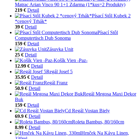
Matrac Arian Visco 90 1+1 Zdarma (1*kus=2 Produkty)
219 €
Detail
Písací Stôl Kubek 2
*cenový Trhák*
39 €
Detail
Písací Stôl
Computertisch Dub Sonoma
159 €
Detail
Zásuvka Unit
25 €
Detail
Košík Vien -Paz-
12.99 €
Detail
Regál Josef 5
35.95 €
Detail
Regál Franz
50.9 €
Detail
Regál Megosa Maxi Dekor
Buk
159 €
Detail
Cd Regál Vostan Biely
69.9 €
Detail
Roleta Bambus, 80/160cm
8.99 €
Detail
Hrnček Na Kávu Linen,
330ml