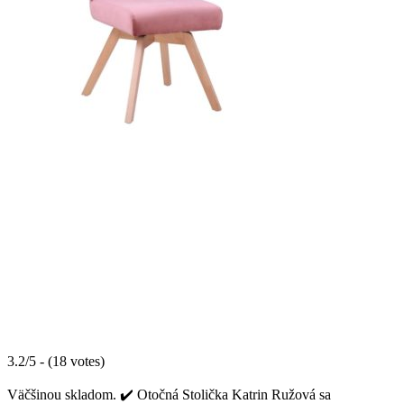
3.2/5 - (18 votes)
Väčšinou skladom. ✔️ Otočná Stolička Katrin Ružová sa