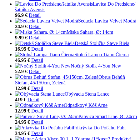
Lavica Do Predsiene/
šatníka Avensis
96.9 €
Detail
Sedacia Lavica Velvet Modrá
24.9 €
Detail
Miska Sahara, Ø: 14cm
9.99 €
Detail
Detská Stolička Steve Biela
16.95 €
Detail
Stolná Lampa Tiano Čierna
46.95 €
Detail
Nočný Stolík 4-You New
52.9 €
Detail
Obrus Behúň
Stefan, 45/150cm, Zelená
12.99 €
Detail
Obývacia Stena Lance
419 €
Detail
Odpadkový Kôš Arne
12.99 €
Detail
Panvica Smart Line, Ø: 24cm
24.95 €
Detail
Prikrývka Do Poťahu Fabi
34.95 €
Detail