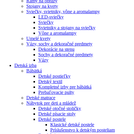
Rámy na obrazy
Stojany na kvety
Sviečky, svietniky, vône a aromalampy
LED-sviečky
Sviečky
Svietniky a stojany na sviečky
Vône a aromalampy
Umelé kvety
Vázy, sochy a dekoračné predmety
Dekorácie na stenu
Sochy a dekoračné predmety
Vázy
Detská izba
Bábätká
Detské postieľky
Detský textil
Kompletné izby pre bábätká
Prebaľovacie pulty
Detské matrace
Nábytok pre deti a mládež
Detské otočné stoličky
Detské písacie stoly
Detské postele
Klasické detské postele
Príslušenstvo k detským posteliam