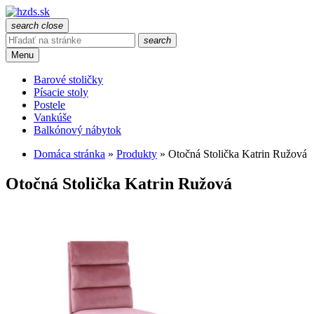
search
close
search
Menu
Barové stoličky
Písacie stoly
Postele
Vankúše
Balkónový nábytok
Domáca stránka
»
Produkty
»
Otočná Stolička Katrin Ružová
Otočná Stolička Katrin Ružová