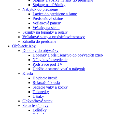
Stojany a vozíky na šaty do predsiene
Stojany na dáždníky
Nábytok do predsiene
Lavice do predsiene a šatne
Predsieňové skrine
Vešiakové panely
Vešiaky na stenu
Skrinky na topánky a regály
Vešiakové steny a predsieňové zostavy
Zrkadlá do predsiene
Obývacie izby
Doplnky do obývačky
Doplnky a príslušenstvo do obývacích izieb
Nábytkové osvetlenie
Podstavce pod TV
Údržba a starostlivosť o nábytok
Kreslá
Hojdacie kreslá
Relaxačné kreslá
Sedacie vaky a kocky
Taburetky
Ušiaky
Obývačkové steny
Sedacie súpravy
Leňošky