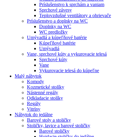
Príslušenstvo k sprchám a vaniam
Sprchové závesy
Teplovzdušné ventilátory a ohrievače
Príslušenstvo a doplnky na WC
Doplnky na WC
WC predložky
Umývadlá a kúpeľňové batérie
Kúpeľňové batérie
Umývadlá
Vane, sprchové kúty a vykurovacie telesá
Sprchové kúty
Vane
Vykurovacie telesá do kúpeľne
Malý nábytok
Komody
Kozmetické stolíky
Nástenné regály
Odkladacie stolíky
Regály
Vitríny
Nábytok do jedálne
Barové stoly a stoličky
Stoličky, lavice a barové stoličky
Barové stoličky
Hojdacie stoličky do jedálne