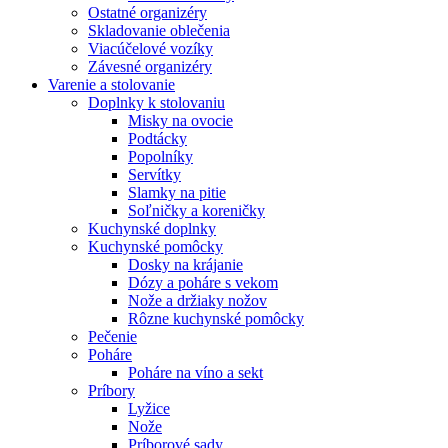
Ostatné organizéry
Skladovanie oblečenia
Viacúčelové vozíky
Závesné organizéry
Varenie a stolovanie
Doplnky k stolovaniu
Misky na ovocie
Podtácky
Popolníky
Servítky
Slamky na pitie
Soľničky a koreničky
Kuchynské doplnky
Kuchynské pomôcky
Dosky na krájanie
Dózy a poháre s vekom
Nože a držiaky nožov
Rôzne kuchynské pomôcky
Pečenie
Poháre
Poháre na víno a sekt
Príbory
Lyžice
Nože
Príborové sady