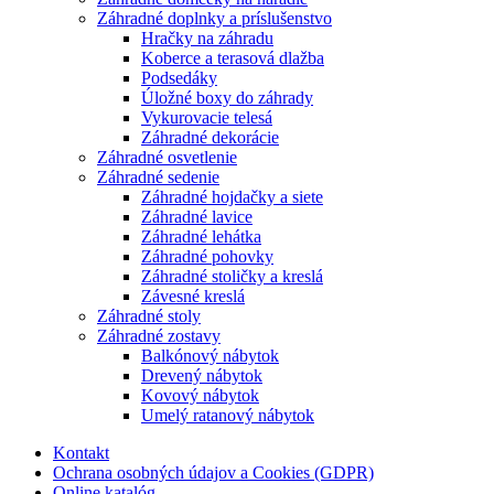
Záhradné doplnky a príslušenstvo
Hračky na záhradu
Koberce a terasová dlažba
Podsedáky
Úložné boxy do záhrady
Vykurovacie telesá
Záhradné dekorácie
Záhradné osvetlenie
Záhradné sedenie
Záhradné hojdačky a siete
Záhradné lavice
Záhradné lehátka
Záhradné pohovky
Záhradné stoličky a kreslá
Závesné kreslá
Záhradné stoly
Záhradné zostavy
Balkónový nábytok
Drevený nábytok
Kovový nábytok
Umelý ratanový nábytok
Kontakt
Ochrana osobných údajov a Cookies (GDPR)
Online katalóg