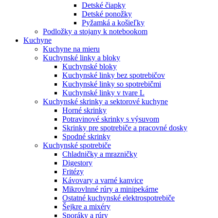
Detské čiapky
Detské ponožky
Pyžamká a košieľky
Podložky a stojany k notebookom
Kuchyne
Kuchyne na mieru
Kuchynské linky a bloky
Kuchynské bloky
Kuchynské linky bez spotrebičov
Kuchynské linky so spotrebičmi
Kuchynské linky v tvare L
Kuchynské skrinky a sektorové kuchyne
Horné skrinky
Potravinové skrinky s výsuvom
Skrinky pre spotrebiče a pracovné dosky
Spodné skrinky
Kuchynské spotrebiče
Chladničky a mrazničky
Digestory
Fritézy
Kávovary a varné kanvice
Mikrovlnné rúry a minipekárne
Ostatné kuchynské elektrospotrebiče
Šejkre a mixéry
Sporáky a rúry