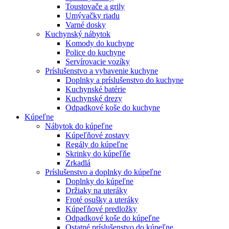
Toustovače a grily
Umývačky riadu
Varné dosky
Kuchynský nábytok
Komody do kuchyne
Police do kuchyne
Servírovacie vozíky
Príslušenstvo a vybavenie kuchyne
Doplnky a príslušenstvo do kuchyne
Kuchynské batérie
Kuchynské drezy
Odpadkové koše do kuchyne
Kúpeľne
Nábytok do kúpeľne
Kúpeľňové zostavy
Regály do kúpeľne
Skrinky do kúpeľňe
Zrkadlá
Príslušenstvo a doplnky do kúpeľne
Doplnky do kúpeľne
Držiaky na uteráky
Froté osušky a uteráky
Kúpeľňové predložky
Odpadkové koše do kúpeľne
Ostatné príslušenstvo do kúpeľne