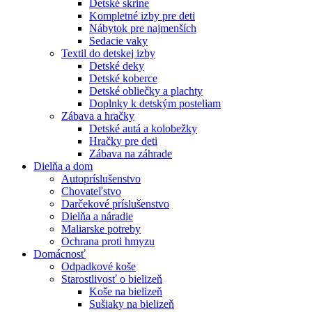
Detské skrine
Kompletné izby pre deti
Nábytok pre najmenších
Sedacie vaky
Textil do detskej izby
Detské deky
Detské koberce
Detské obliečky a plachty
Doplnky k detským posteliam
Zábava a hračky
Detské autá a kolobežky
Hračky pre deti
Zábava na záhrade
Dielňa a dom
Autopríslušenstvo
Chovateľstvo
Darčekové príslušenstvo
Dielňa a náradie
Maliarske potreby
Ochrana proti hmyzu
Domácnosť
Odpadkové koše
Starostlivosť o bielizeň
Koše na bielizeň
Sušiaky na bielizeň