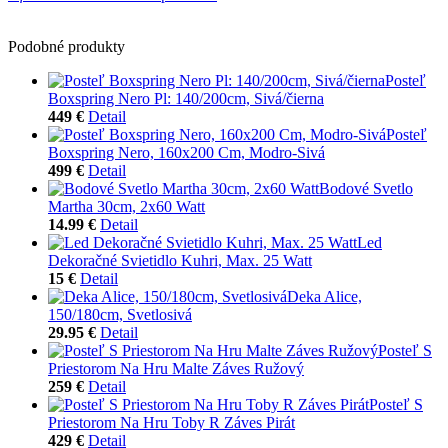
Podobné produkty
Posteľ
Boxspring Nero Pl: 140/200cm, Sivá/čierna
449 €
Detail
Posteľ
Boxspring Nero, 160x200 Cm, Modro-Sivá
499 €
Detail
Bodové Svetlo
Martha 30cm, 2x60 Watt
14.99 €
Detail
Led
Dekoračné Svietidlo Kuhri, Max. 25 Watt
15 €
Detail
Deka Alice,
150/180cm, Svetlosivá
29.95 €
Detail
Posteľ S
Priestorom Na Hru Malte Záves Ružový
259 €
Detail
Posteľ S
Priestorom Na Hru Toby R Záves Pirát
429 €
Detail