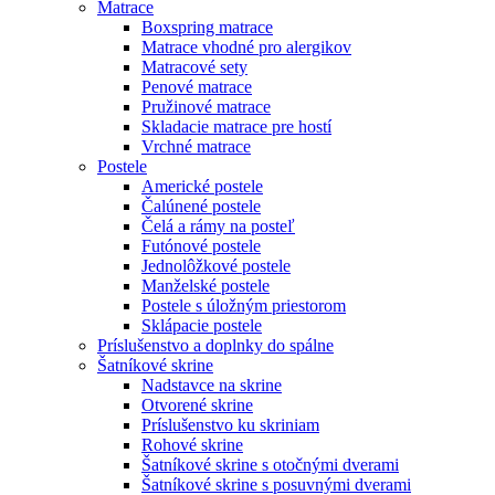
Matrace
Boxspring matrace
Matrace vhodné pro alergikov
Matracové sety
Penové matrace
Pružinové matrace
Skladacie matrace pre hostí
Vrchné matrace
Postele
Americké postele
Čalúnené postele
Čelá a rámy na posteľ
Futónové postele
Jednolôžkové postele
Manželské postele
Postele s úložným priestorom
Sklápacie postele
Príslušenstvo a doplnky do spálne
Šatníkové skrine
Nadstavce na skrine
Otvorené skrine
Príslušenstvo ku skriniam
Rohové skrine
Šatníkové skrine s otočnými dverami
Šatníkové skrine s posuvnými dverami