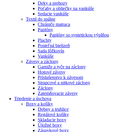
Deky a prehozy
Poťahy a obliečky na vankúše
Sedacie vankúše
Textil do spálne
Chrániče matraca
Paplóny
Paplóny so syntetickou výplňou
Plachty
Posteľná bielizeň
Sada lôžkovín
Vankúše
Závesy a záclony
Garniže a tyče na záclony
Hotové závesy
Príslušenstvo k závesom
Strapcové a nitkové záclony
Záclony
Zatemňovacie závesy
Triedenie a úschova
Boxy a košíky
Debny a truhlice
Regálové košíky
Skladacie boxy
Úložné boxy
Zásuvkové boxy