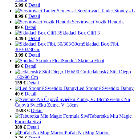
5.99 €
Detail
Servírovací Tanier Stoney - L
8.99 €
Detail
Servírovací Vozík Hendrik
89 €
Detail
Skladací Box Cliff 3
4.49 €
Detail
Skladací Box Fibi,
30/303/30cm
3.99 €
Detail
Spodná Skrinka Float
89 €
Detail
Jedálenský Stôl Diego
160x90 Cm
159 €
Detail
Led Stropné Svietidlo Danny
40 €
Detail
Svietnik Na
Čajovú Sviečku Zuma, V: 18cm
19.98 €
Detail
Taburetka Miu Magic
Formula Sivá
389 €
Detail
Poťah Na Mop Marion