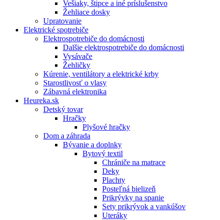
Vešiaky, štipce a iné príslušenstvo
Žehliace dosky
Upratovanie
Elektrické spotrebiče
Elektrospotrebiče do domácnosti
Dalšie elektrospotrebiče do domácnosti
Vysávače
Žehličky
Kúrenie, ventilátory a elektrické krby
Starostlivosť o vlasy
Zábavná elektronika
Heureka.sk
Detský tovar
Hračky
Plyšové hračky
Dom a záhrada
Bývanie a doplnky
Bytový textil
Chrániče na matrace
Deky
Plachty
Posteľná bielizeň
Prikrývky na spanie
Sety prikrývok a vankúšov
Uteráky