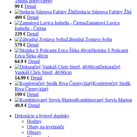
Tindus Biely/čierny
99 €
Detail
Sedacia Súprava Falslev Žltá
409 €
Detail
Zamatová Lavica
Isabella - Čierna
229 €
Detail
Záhradná Zostava Sofia
579 €
Detail
Skrinka S Policami
Erica Šírka 40cm
64.9 €
Detail
Dekoračný
Vankúš Chris Streif, 40/60cm
14.99 €
Detail
Konferenčný Stolík
Riva Čierny/zlatý
199 €
Detail
Kombinovaný Servis Marion
49.9 €
Detail
Dekorácie a bytové doplnky
Hodiny
Obaly na kvetináče
Obrazy