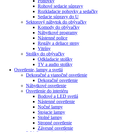
Pohovky
Rohové sedacie súpravy
Rozkladacie pohovky a sedačky
Sedacie súpravy do U
Sektorový nábytok do obývačky
Komody do obývačky
Nábytkové programy
Nástenné police
Regály a deliace steny
Vitríny
Stolíky do obývačky
Odkladacie stolíky
TV a audio stolíky
Osvetlenie, lampy a svetlá
Dekoračné a vianočné osvetlenie
Dekoračné osvetlenie
Nábytkové osvetlenie
Osvetlenie do interiéru
Bodové a LED svetlá
Nástenné osvetlenie
Nočné lampy
Stojacie lampy
Stolné lampy
Stropné osvetlenie
Závesné osvetlenie