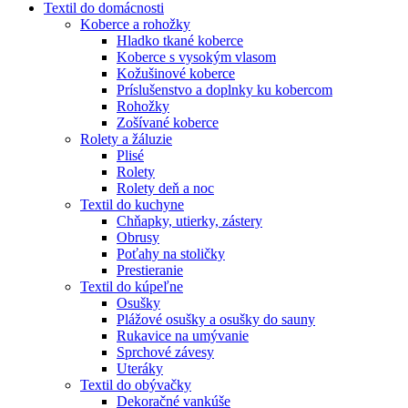
Textil do domácnosti
Koberce a rohožky
Hladko tkané koberce
Koberce s vysokým vlasom
Kožušinové koberce
Príslušenstvo a doplnky ku kobercom
Rohožky
Zošívané koberce
Rolety a žáluzie
Plisé
Rolety
Rolety deň a noc
Textil do kuchyne
Chňapky, utierky, zástery
Obrusy
Poťahy na stoličky
Prestieranie
Textil do kúpeľne
Osušky
Plážové osušky a osušky do sauny
Rukavice na umývanie
Sprchové závesy
Uteráky
Textil do obývačky
Dekoračné vankúše