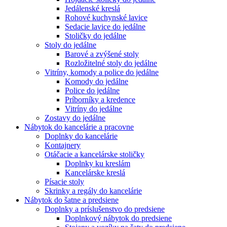
Jedálenské kreslá
Rohové kuchynské lavice
Sedacie lavice do jedálne
Stoličky do jedálne
Stoly do jedálne
Barové a zvýšené stoly
Rozložitelné stoly do jedálne
Vitríny, komody a police do jedálne
Komody do jedálne
Police do jedálne
Príborníky a kredence
Vitríny do jedálne
Zostavy do jedálne
Nábytok do kancelárie a pracovne
Doplnky do kancelárie
Kontajnery
Otáčacie a kancelárske stoličky
Doplnky ku kreslám
Kancelárske kreslá
Písacie stoly
Skrinky a regály do kancelárie
Nábytok do šatne a predsiene
Doplnky a príslušenstvo do predsiene
Doplnkový nábytok do predsiene