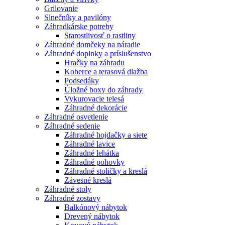
Grilovanie
Slnečníky a pavilóny
Záhradkárske potreby
Starostlivosť o rastliny
Záhradné domčeky na náradie
Záhradné doplnky a príslušenstvo
Hračky na záhradu
Koberce a terasová dlažba
Podsedáky
Úložné boxy do záhrady
Vykurovacie telesá
Záhradné dekorácie
Záhradné osvetlenie
Záhradné sedenie
Záhradné hojdačky a siete
Záhradné lavice
Záhradné lehátka
Záhradné pohovky
Záhradné stoličky a kreslá
Závesné kreslá
Záhradné stoly
Záhradné zostavy
Balkónový nábytok
Drevený nábytok