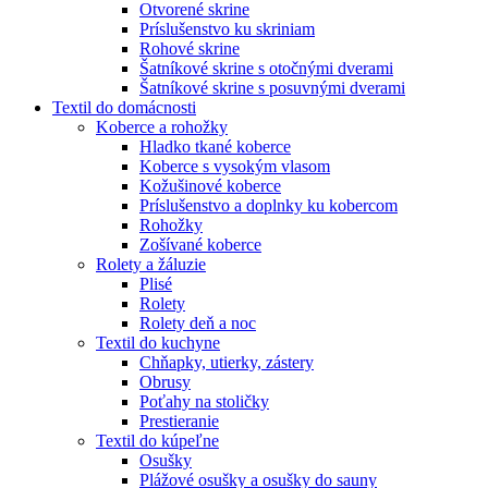
Otvorené skrine
Príslušenstvo ku skriniam
Rohové skrine
Šatníkové skrine s otočnými dverami
Šatníkové skrine s posuvnými dverami
Textil do domácnosti
Koberce a rohožky
Hladko tkané koberce
Koberce s vysokým vlasom
Kožušinové koberce
Príslušenstvo a doplnky ku kobercom
Rohožky
Zošívané koberce
Rolety a žáluzie
Plisé
Rolety
Rolety deň a noc
Textil do kuchyne
Chňapky, utierky, zástery
Obrusy
Poťahy na stoličky
Prestieranie
Textil do kúpeľne
Osušky
Plážové osušky a osušky do sauny