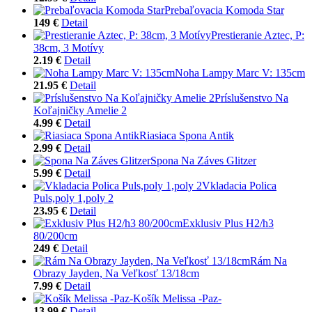
Prebaľovacia Komoda Star
149 €
Detail
Prestieranie Aztec, P:
38cm, 3 Motívy
2.19 €
Detail
Noha Lampy Marc V: 135cm
21.95 €
Detail
Príslušenstvo Na
Koľajničky Amelie 2
4.99 €
Detail
Riasiaca Spona Antik
2.99 €
Detail
Spona Na Záves Glitzer
5.99 €
Detail
Vkladacia Polica
Puls,poly 1,poly 2
23.95 €
Detail
Exklusiv Plus H2/h3
80/200cm
249 €
Detail
Rám Na
Obrazy Jayden, Na Veľkosť 13/18cm
7.99 €
Detail
Košík Melissa -Paz-
13.99 €
Detail