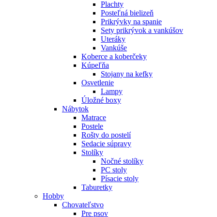
Plachty
Posteľná bielizeň
Prikrývky na spanie
Sety prikrývok a vankúšov
Uteráky
Vankúše
Koberce a koberčeky
Kúpeľňa
Stojany na kefky
Osvetlenie
Lampy
Úložné boxy
Nábytok
Matrace
Postele
Rošty do postelí
Sedacie súpravy
Stolíky
Nočné stolíky
PC stoly
Písacie stoly
Taburetky
Hobby
Chovateľstvo
Pre psov