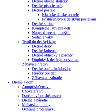
Detské otočné stoličky
Detské písacie stoly
Detské postele
Klasické detské postele
Príslušenstvo k detským posteliam
Detské skrine
Kompletné izby pre deti
Nábytok pre najmenších
Sedacie vaky
Textil do detskej izby
Detské deky
Detské koberce
Detské obliečky a plachty
Doplnky k detským posteliam
Zábava a hračky
Detské autá a kolobežky
Hračky pre deti
Zábava na záhrade
Dielňa a dom
Autopríslušenstvo
Chovateľstvo
Darčekové príslušenstvo
Dielňa a náradie
Maliarske potreby
Ochrana proti hmyzu