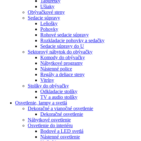
Taburetky
Ušiaky
Obývačkové steny
Sedacie súpravy
Leňošky
Pohovky
Rohové sedacie súpravy
Rozkladacie pohovky a sedačky
Sedacie súpravy do U
Sektorový nábytok do obývačky
Komody do obývačky
Nábytkové programy
Nástenné police
Regály a deliace steny
Vitríny
Stolíky do obývačky
Odkladacie stolíky
TV a audio stolíky
Osvetlenie, lampy a svetlá
Dekoračné a vianočné osvetlenie
Dekoračné osvetlenie
Nábytkové osvetlenie
Osvetlenie do interiéru
Bodové a LED svetlá
Nástenné osvetlenie