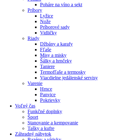
Poháre na víno a sekt
Príbory
Lyžice
Nože
Príborové sady
Vidličky
Riady
Džbány a karafy
Fľaše
Misy a misky
Šálky a hrnčeky
Taniere
Termofľaše a termosky
Viacdielne jedálenské servisy
Varenie
Hrnce
Panvice
Pokrievky
Voľný čas
Funkčné doplnky
Šport
Stanovanie a kempovanie
Tašky a kufre
Záhradný nábytok
Bazény a vírivky