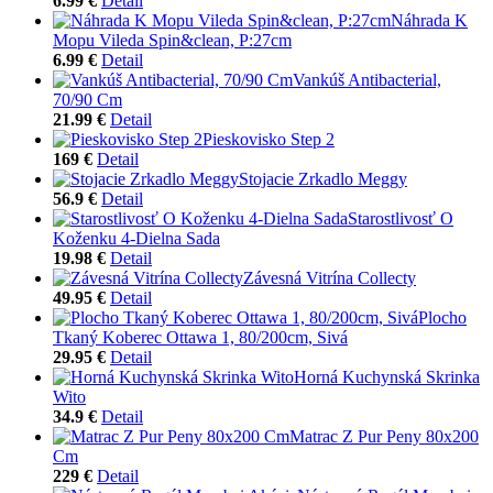
6.99 €
Detail
Náhrada K
Mopu Vileda Spin&clean, P:27cm
6.99 €
Detail
Vankúš Antibacterial,
70/90 Cm
21.99 €
Detail
Pieskovisko Step 2
169 €
Detail
Stojacie Zrkadlo Meggy
56.9 €
Detail
Starostlivosť O
Koženku 4-Dielna Sada
19.98 €
Detail
Závesná Vitrína Collecty
49.95 €
Detail
Plocho
Tkaný Koberec Ottawa 1, 80/200cm, Sivá
29.95 €
Detail
Horná Kuchynská Skrinka
Wito
34.9 €
Detail
Matrac Z Pur Peny 80x200
Cm
229 €
Detail