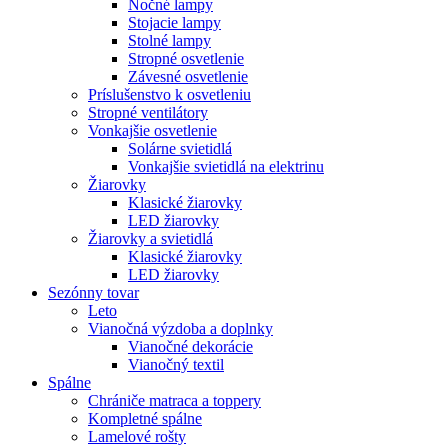
Nočné lampy
Stojacie lampy
Stolné lampy
Stropné osvetlenie
Závesné osvetlenie
Príslušenstvo k osvetleniu
Stropné ventilátory
Vonkajšie osvetlenie
Solárne svietidlá
Vonkajšie svietidlá na elektrinu
Žiarovky
Klasické žiarovky
LED žiarovky
Žiarovky a svietidlá
Klasické žiarovky
LED žiarovky
Sezónny tovar
Leto
Vianočná výzdoba a doplnky
Vianočné dekorácie
Vianočný textil
Spálne
Chrániče matraca a toppery
Kompletné spálne
Lamelové rošty