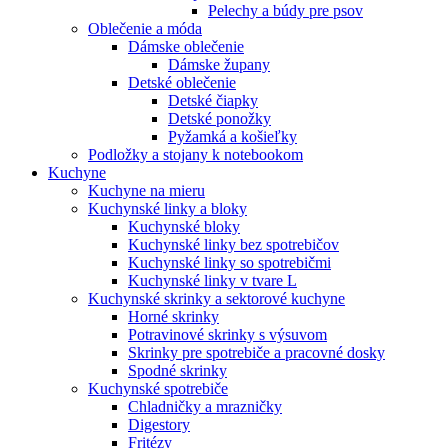
Pelechy a búdy pre psov
Oblečenie a móda
Dámske oblečenie
Dámske župany
Detské oblečenie
Detské čiapky
Detské ponožky
Pyžamká a košieľky
Podložky a stojany k notebookom
Kuchyne
Kuchyne na mieru
Kuchynské linky a bloky
Kuchynské bloky
Kuchynské linky bez spotrebičov
Kuchynské linky so spotrebičmi
Kuchynské linky v tvare L
Kuchynské skrinky a sektorové kuchyne
Horné skrinky
Potravinové skrinky s výsuvom
Skrinky pre spotrebiče a pracovné dosky
Spodné skrinky
Kuchynské spotrebiče
Chladničky a mrazničky
Digestory
Fritézy