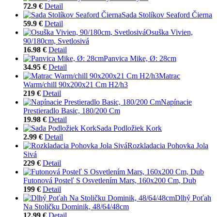
72.9 €
Detail
Sada Stolíkov Seaford Čierna
59.9 €
Detail
Osuška Vivien,
90/180cm, Svetlosivá
16.98 €
Detail
Panvica Mike, Ø: 28cm
34.95 €
Detail
Matrac
Warm/chill 90x200x21 Cm H2/h3
219 €
Detail
Napínacie
Prestieradlo Basic, 180/200 Cm
19.98 €
Detail
Sada Podložiek Kork
2.99 €
Detail
Rozkladacia Pohovka Jola
Sivá
229 €
Detail
Futonová Posteľ S Osvetlením Mars, 160x200 Cm, Dub
199 €
Detail
Dlhý Poťah
Na Stoličku Dominik, 48/64/48cm
12.99 €
Detail