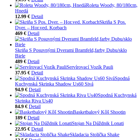
Roleta Woody, 80/180cm,
Hnedá
12.99 €
Detail
Skriňa S Pos.
Dver. – Hor.ved. Korbach
469 €
Detail
Skriňa S Posuvnými Dverami Bramfeld,farby Dubu/sklo
Biele
489 €
Detail
Servírovací Vozík Pauli
37.95 €
Detail
Spodná
Kuchynská Skrinka Shadow Us60 Sivá
94.9 €
Detail
Spodná Kuchynská
Skrinka Riva Us40
84.9 €
Detail
Basketbalový Kôš Shootin
189 €
Detail
Stojan Na Dáždnik Lonati
22.95 €
Detail
Skladacia Stolička Shake