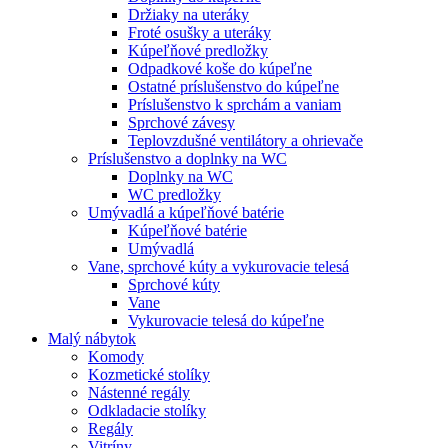
Držiaky na uteráky
Froté osušky a uteráky
Kúpeľňové predložky
Odpadkové koše do kúpeľne
Ostatné príslušenstvo do kúpeľne
Príslušenstvo k sprchám a vaniam
Sprchové závesy
Teplovzdušné ventilátory a ohrievače
Príslušenstvo a doplnky na WC
Doplnky na WC
WC predložky
Umývadlá a kúpeľňové batérie
Kúpeľňové batérie
Umývadlá
Vane, sprchové kúty a vykurovacie telesá
Sprchové kúty
Vane
Vykurovacie telesá do kúpeľne
Malý nábytok
Komody
Kozmetické stolíky
Nástenné regály
Odkladacie stolíky
Regály
Vitríny