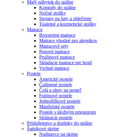
Malý nábytok do spálne
Komody do spálne
Nočné stolíky
Stojany na šaty a oblečenie
Toaletné a kozmetické stolíky
Matrace
Boxspring matrace
Matrace vhodné pro alergikov
Matracové sety
Penové matrace
Pružinové matrace
Skladacie matrace pre hostí
Vrchné matrace
Postele
Americké postele
Čalúnené postele
Čelá a rámy na posteľ
Futónové postele
Jednolôžkové postele
Manželské postele
Postele s úložným priestorom
Sklápacie postele
Príslušenstvo a doplnky do spálne
Šatníkové skrine
Nadstavce na skrine