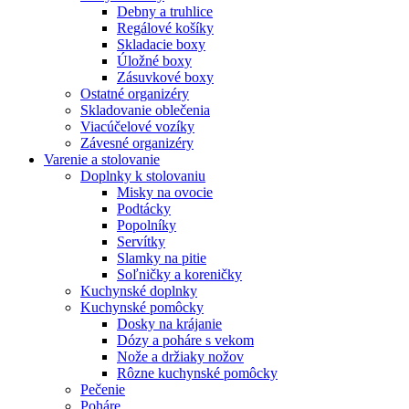
Debny a truhlice
Regálové košíky
Skladacie boxy
Úložné boxy
Zásuvkové boxy
Ostatné organizéry
Skladovanie oblečenia
Viacúčelové vozíky
Závesné organizéry
Varenie a stolovanie
Doplnky k stolovaniu
Misky na ovocie
Podtácky
Popolníky
Servítky
Slamky na pitie
Soľničky a koreničky
Kuchynské doplnky
Kuchynské pomôcky
Dosky na krájanie
Dózy a poháre s vekom
Nože a držiaky nožov
Rôzne kuchynské pomôcky
Pečenie
Poháre