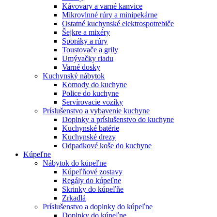
Kávovary a varné kanvice
Mikrovlnné rúry a minipekárne
Ostatné kuchynské elektrospotrebiče
Šejkre a mixéry
Sporáky a rúry
Toustovače a grily
Umývačky riadu
Varné dosky
Kuchynský nábytok
Komody do kuchyne
Police do kuchyne
Servírovacie vozíky
Príslušenstvo a vybavenie kuchyne
Doplnky a príslušenstvo do kuchyne
Kuchynské batérie
Kuchynské drezy
Odpadkové koše do kuchyne
Kúpeľne
Nábytok do kúpeľne
Kúpeľňové zostavy
Regály do kúpeľne
Skrinky do kúpeľňe
Zrkadlá
Príslušenstvo a doplnky do kúpeľne
Doplnky do kúpeľne