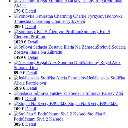
Nástenný Regál Mumbai
Akácia
179 €
Detail
Pohovka
3-miestna Charming Charlie Tyrkysová
399 €
Detail
Sprchový Kút S
Čiernym Profilom
1029 €
Detail
Štýlová Sedacia
Zostava Illaria Na Záhradu
1499 €
Detail
Nástenný Regál Alex
Sonoma Dub
69.9 €
Detail
Jedálenskás Stolička
Alicia Petrolejová
59.9 €
Detail
Sedacia Súprava Falslev Žltá
409 €
Detail
Stojan Na Kvety B992348s
109 €
Detail
Stolička S
Podrúčkami Sivá 2 Ks/sada
309 €
Detail