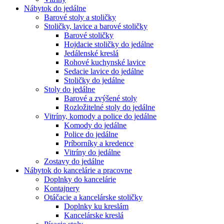
Nábytok do jedálne
Barové stoly a stoličky
Stoličky, lavice a barové stoličky
Barové stoličky
Hojdacie stoličky do jedálne
Jedálenské kreslá
Rohové kuchynské lavice
Sedacie lavice do jedálne
Stoličky do jedálne
Stoly do jedálne
Barové a zvýšené stoly
Rozložitelné stoly do jedálne
Vitríny, komody a police do jedálne
Komody do jedálne
Police do jedálne
Príborníky a kredence
Vitríny do jedálne
Zostavy do jedálne
Nábytok do kancelárie a pracovne
Doplnky do kancelárie
Kontajnery
Otáčacie a kancelárske stoličky
Doplnky ku kreslám
Kancelárske kreslá