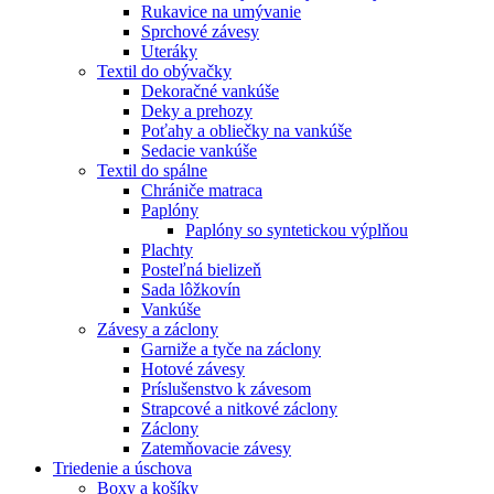
Rukavice na umývanie
Sprchové závesy
Uteráky
Textil do obývačky
Dekoračné vankúše
Deky a prehozy
Poťahy a obliečky na vankúše
Sedacie vankúše
Textil do spálne
Chrániče matraca
Paplóny
Paplóny so syntetickou výplňou
Plachty
Posteľná bielizeň
Sada lôžkovín
Vankúše
Závesy a záclony
Garniže a tyče na záclony
Hotové závesy
Príslušenstvo k závesom
Strapcové a nitkové záclony
Záclony
Zatemňovacie závesy
Triedenie a úschova
Boxy a košíky