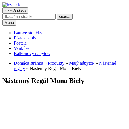
search
close
search
Menu
Barové stoličky
Písacie stoly
Postele
Vankúše
Balkónový nábytok
Domáca stránka
»
Produkty
»
Malý nábytok
»
Nástenné
regály
»
Nástenný Regál Mona Biely
Nástenný Regál Mona Biely