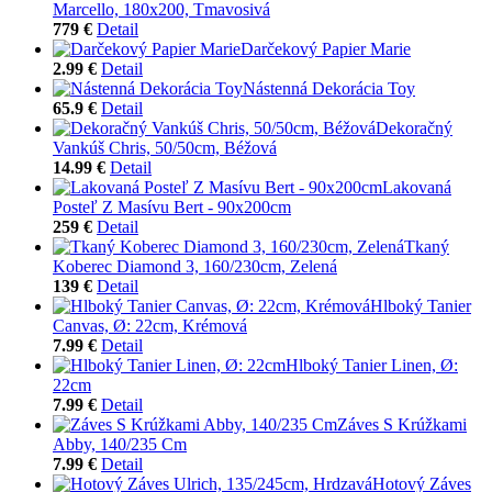
Marcello, 180x200, Tmavosivá
779 €
Detail
Darčekový Papier Marie
2.99 €
Detail
Nástenná Dekorácia Toy
65.9 €
Detail
Dekoračný
Vankúš Chris, 50/50cm, Béžová
14.99 €
Detail
Lakovaná
Posteľ Z Masívu Bert - 90x200cm
259 €
Detail
Tkaný
Koberec Diamond 3, 160/230cm, Zelená
139 €
Detail
Hlboký Tanier
Canvas, Ø: 22cm, Krémová
7.99 €
Detail
Hlboký Tanier Linen, Ø:
22cm
7.99 €
Detail
Záves S Krúžkami
Abby, 140/235 Cm
7.99 €
Detail
Hotový Záves