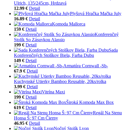
Ulrich, 135/245cm, Hrdzavá
12.99 €
Detail
Plyšová Hračka Mačka July
16.89 €
Detail
Komoda Mallorca
159 €
Detail
Konferenčný
Stolík So Zásuvkou Alassio
199 €
Detail
Sada
Konferenčných Stolíkov Biela, Farba Dubu
149 €
Detail
Armatúra Cornwall -Sb-
67.9 €
Detail
Kuchynské Utierky Bamboo Reusable, 20ks/rolka
3.99 €
Detail
Vitrína Maxi
199 €
Detail
Široká Komoda Max Box
619 €
Detail
Regál Na Stenu
Honsa Š: 97 Cm Čierny
46.95 €
Detail
Nočný Stolík Lyon