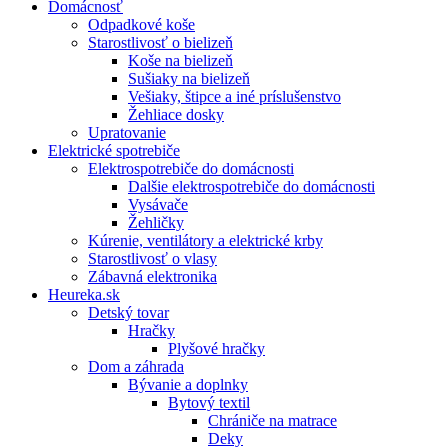
Domácnosť
Odpadkové koše
Starostlivosť o bielizeň
Koše na bielizeň
Sušiaky na bielizeň
Vešiaky, štipce a iné príslušenstvo
Žehliace dosky
Upratovanie
Elektrické spotrebiče
Elektrospotrebiče do domácnosti
Dalšie elektrospotrebiče do domácnosti
Vysávače
Žehličky
Kúrenie, ventilátory a elektrické krby
Starostlivosť o vlasy
Zábavná elektronika
Heureka.sk
Detský tovar
Hračky
Plyšové hračky
Dom a záhrada
Bývanie a doplnky
Bytový textil
Chrániče na matrace
Deky