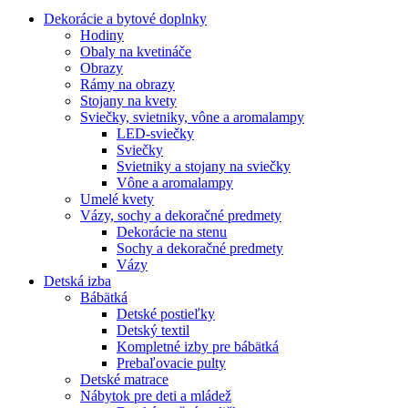
Dekorácie a bytové doplnky
Hodiny
Obaly na kvetináče
Obrazy
Rámy na obrazy
Stojany na kvety
Sviečky, svietniky, vône a aromalampy
LED-sviečky
Sviečky
Svietniky a stojany na sviečky
Vône a aromalampy
Umelé kvety
Vázy, sochy a dekoračné predmety
Dekorácie na stenu
Sochy a dekoračné predmety
Vázy
Detská izba
Bábätká
Detské postieľky
Detský textil
Kompletné izby pre bábätká
Prebaľovacie pulty
Detské matrace
Nábytok pre deti a mládež