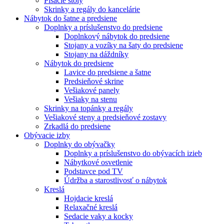
Písacie stoly
Skrinky a regály do kancelárie
Nábytok do šatne a predsiene
Doplnky a príslušenstvo do predsiene
Doplnkový nábytok do predsiene
Stojany a vozíky na šaty do predsiene
Stojany na dáždníky
Nábytok do predsiene
Lavice do predsiene a šatne
Predsieňové skrine
Vešiakové panely
Vešiaky na stenu
Skrinky na topánky a regály
Vešiakové steny a predsieňové zostavy
Zrkadlá do predsiene
Obývacie izby
Doplnky do obývačky
Doplnky a príslušenstvo do obývacích izieb
Nábytkové osvetlenie
Podstavce pod TV
Údržba a starostlivosť o nábytok
Kreslá
Hojdacie kreslá
Relaxačné kreslá
Sedacie vaky a kocky