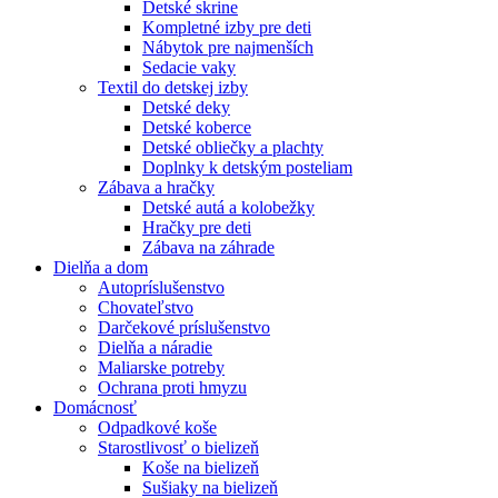
Detské skrine
Kompletné izby pre deti
Nábytok pre najmenších
Sedacie vaky
Textil do detskej izby
Detské deky
Detské koberce
Detské obliečky a plachty
Doplnky k detským posteliam
Zábava a hračky
Detské autá a kolobežky
Hračky pre deti
Zábava na záhrade
Dielňa a dom
Autopríslušenstvo
Chovateľstvo
Darčekové príslušenstvo
Dielňa a náradie
Maliarske potreby
Ochrana proti hmyzu
Domácnosť
Odpadkové koše
Starostlivosť o bielizeň
Koše na bielizeň
Sušiaky na bielizeň