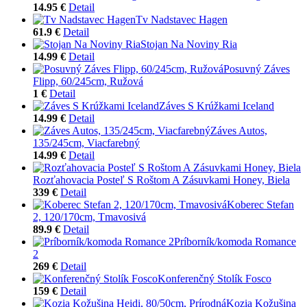
14.95 €
Detail
Tv Nadstavec Hagen
61.9 €
Detail
Stojan Na Noviny Ria
14.99 €
Detail
Posuvný Záves
Flipp, 60/245cm, Ružová
1 €
Detail
Záves S Krúžkami Iceland
14.99 €
Detail
Záves Autos,
135/245cm, Viacfarebný
14.99 €
Detail
Rozťahovacia Posteľ S Roštom A Zásuvkami Honey, Biela
339 €
Detail
Koberec Stefan
2, 120/170cm, Tmavosivá
89.9 €
Detail
Príborník/komoda Romance
2
269 €
Detail
Konferenčný Stolík Fosco
159 €
Detail
Kozia Kožušina