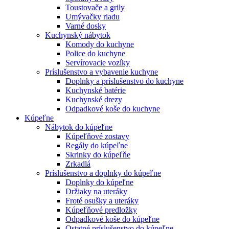
Toustovače a grily
Umývačky riadu
Varné dosky
Kuchynský nábytok
Komody do kuchyne
Police do kuchyne
Servírovacie vozíky
Príslušenstvo a vybavenie kuchyne
Doplnky a príslušenstvo do kuchyne
Kuchynské batérie
Kuchynské drezy
Odpadkové koše do kuchyne
Kúpeľne
Nábytok do kúpeľne
Kúpeľňové zostavy
Regály do kúpeľne
Skrinky do kúpeľňe
Zrkadlá
Príslušenstvo a doplnky do kúpeľne
Doplnky do kúpeľne
Držiaky na uteráky
Froté osušky a uteráky
Kúpeľňové predložky
Odpadkové koše do kúpeľne
Ostatné príslušenstvo do kúpeľne