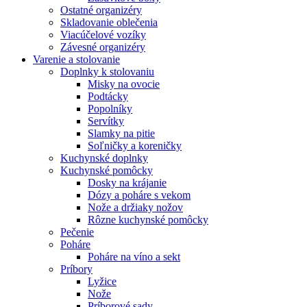
Ostatné organizéry
Skladovanie oblečenia
Viacúčelové vozíky
Závesné organizéry
Varenie a stolovanie
Doplnky k stolovaniu
Misky na ovocie
Podtácky
Popolníky
Servítky
Slamky na pitie
Soľničky a koreničky
Kuchynské doplnky
Kuchynské pomôcky
Dosky na krájanie
Dózy a poháre s vekom
Nože a držiaky nožov
Rôzne kuchynské pomôcky
Pečenie
Poháre
Poháre na víno a sekt
Príbory
Lyžice
Nože
Príborové sady