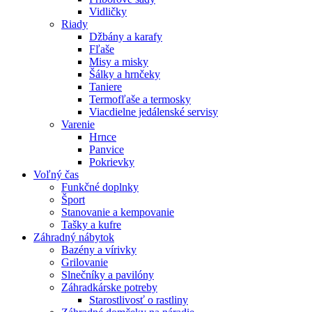
Vidličky
Riady
Džbány a karafy
Fľaše
Misy a misky
Šálky a hrnčeky
Taniere
Termofľaše a termosky
Viacdielne jedálenské servisy
Varenie
Hrnce
Panvice
Pokrievky
Voľný čas
Funkčné doplnky
Šport
Stanovanie a kempovanie
Tašky a kufre
Záhradný nábytok
Bazény a vírivky
Grilovanie
Slnečníky a pavilóny
Záhradkárske potreby
Starostlivosť o rastliny