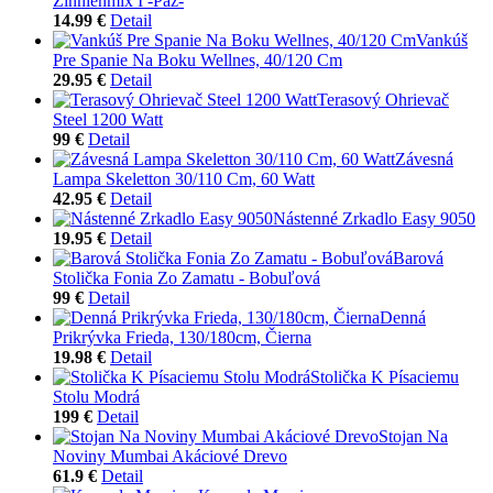
Zinnienmix I -Paz-
14.99 €
Detail
Vankúš
Pre Spanie Na Boku Wellnes, 40/120 Cm
29.95 €
Detail
Terasový Ohrievač
Steel 1200 Watt
99 €
Detail
Závesná
Lampa Skeletton 30/110 Cm, 60 Watt
42.95 €
Detail
Nástenné Zrkadlo Easy 9050
19.95 €
Detail
Barová
Stolička Fonia Zo Zamatu - Bobuľová
99 €
Detail
Denná
Prikrývka Frieda, 130/180cm, Čierna
19.98 €
Detail
Stolička K Písaciemu
Stolu Modrá
199 €
Detail
Stojan Na
Noviny Mumbai Akáciové Drevo
61.9 €
Detail