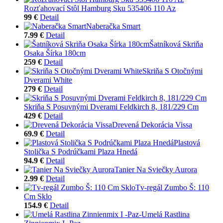
Rozťahovací Stôl Hamburg Sku 535406 110 Az
99 €
Detail
Naberačka Smart
7.99 €
Detail
Šatníková Skriňa
Osaka Šírka 180cm
259 €
Detail
Skriňa S Otočnými
Dverami White
279 €
Detail
Skriňa S Posuvnými Dverami Feldkirch 8, 181/229 Cm
429 €
Detail
Drevená Dekorácia Vissa
69.9 €
Detail
Plastová
Stolička S Podrúčkami Plaza Hnedá
94.9 €
Detail
Tanier Na Sviečky Aurora
2.99 €
Detail
Tv-regál Zumbo Š: 110
Cm Sklo
154.9 €
Detail
Umelá Rastlina