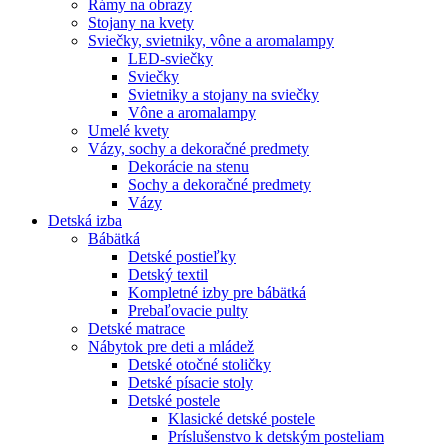
Rámy na obrazy
Stojany na kvety
Sviečky, svietniky, vône a aromalampy
LED-sviečky
Sviečky
Svietniky a stojany na sviečky
Vône a aromalampy
Umelé kvety
Vázy, sochy a dekoračné predmety
Dekorácie na stenu
Sochy a dekoračné predmety
Vázy
Detská izba
Bábätká
Detské postieľky
Detský textil
Kompletné izby pre bábätká
Prebaľovacie pulty
Detské matrace
Nábytok pre deti a mládež
Detské otočné stoličky
Detské písacie stoly
Detské postele
Klasické detské postele
Príslušenstvo k detským posteliam