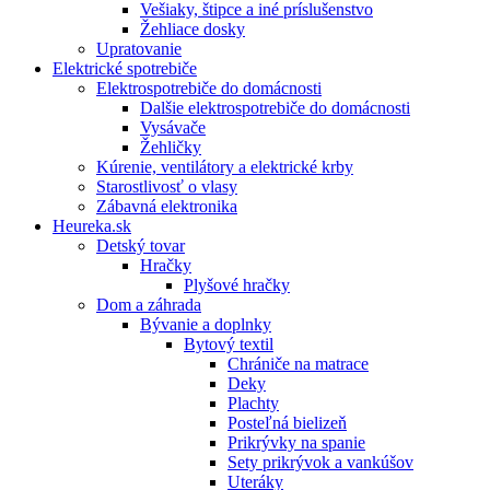
Vešiaky, štipce a iné príslušenstvo
Žehliace dosky
Upratovanie
Elektrické spotrebiče
Elektrospotrebiče do domácnosti
Dalšie elektrospotrebiče do domácnosti
Vysávače
Žehličky
Kúrenie, ventilátory a elektrické krby
Starostlivosť o vlasy
Zábavná elektronika
Heureka.sk
Detský tovar
Hračky
Plyšové hračky
Dom a záhrada
Bývanie a doplnky
Bytový textil
Chrániče na matrace
Deky
Plachty
Posteľná bielizeň
Prikrývky na spanie
Sety prikrývok a vankúšov
Uteráky