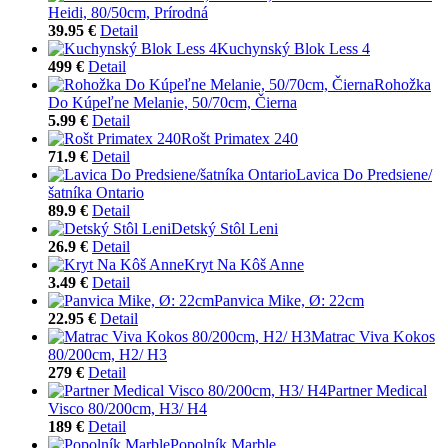
Heidi, 80/50cm, Prírodná
39.95 €
Detail
Kuchynský Blok Less 4
499 €
Detail
Rohožka
Do Kúpeľne Melanie, 50/70cm, Čierna
5.99 €
Detail
Rošt Primatex 240
71.9 €
Detail
Lavica Do Predsiene/
šatníka Ontario
89.9 €
Detail
Detský Stôl Leni
26.9 €
Detail
Kryt Na Kôš Anne
3.49 €
Detail
Panvica Mike, Ø: 22cm
22.95 €
Detail
Matrac Viva Kokos
80/200cm, H2/ H3
279 €
Detail
Partner Medical
Visco 80/200cm, H3/ H4
189 €
Detail
Popolník Marble