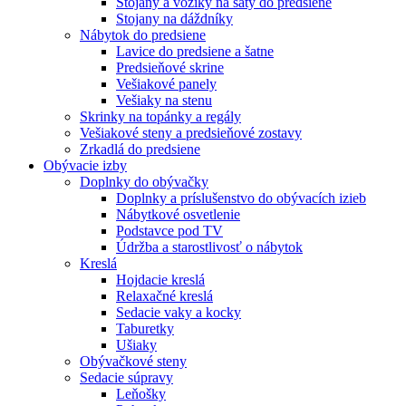
Stojany a vozíky na šaty do predsiene
Stojany na dáždníky
Nábytok do predsiene
Lavice do predsiene a šatne
Predsieňové skrine
Vešiakové panely
Vešiaky na stenu
Skrinky na topánky a regály
Vešiakové steny a predsieňové zostavy
Zrkadlá do predsiene
Obývacie izby
Doplnky do obývačky
Doplnky a príslušenstvo do obývacích izieb
Nábytkové osvetlenie
Podstavce pod TV
Údržba a starostlivosť o nábytok
Kreslá
Hojdacie kreslá
Relaxačné kreslá
Sedacie vaky a kocky
Taburetky
Ušiaky
Obývačkové steny
Sedacie súpravy
Leňošky