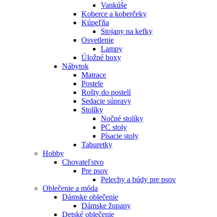
Vankúše
Koberce a koberčeky
Kúpeľňa
Stojany na kefky
Osvetlenie
Lampy
Úložné boxy
Nábytok
Matrace
Postele
Rošty do postelí
Sedacie súpravy
Stolíky
Nočné stolíky
PC stoly
Písacie stoly
Taburetky
Hobby
Chovateľstvo
Pre psov
Pelechy a búdy pre psov
Oblečenie a móda
Dámske oblečenie
Dámske župany
Detské oblečenie