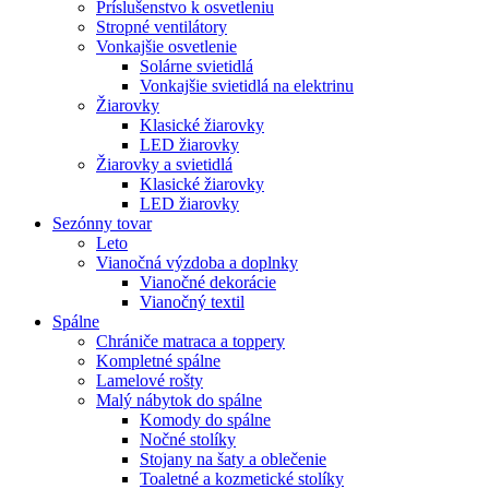
Príslušenstvo k osvetleniu
Stropné ventilátory
Vonkajšie osvetlenie
Solárne svietidlá
Vonkajšie svietidlá na elektrinu
Žiarovky
Klasické žiarovky
LED žiarovky
Žiarovky a svietidlá
Klasické žiarovky
LED žiarovky
Sezónny tovar
Leto
Vianočná výzdoba a doplnky
Vianočné dekorácie
Vianočný textil
Spálne
Chrániče matraca a toppery
Kompletné spálne
Lamelové rošty
Malý nábytok do spálne
Komody do spálne
Nočné stolíky
Stojany na šaty a oblečenie
Toaletné a kozmetické stolíky