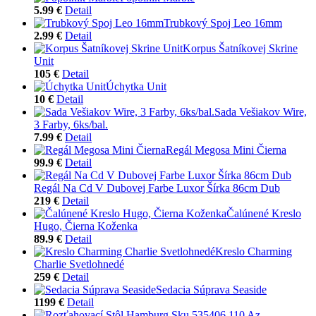
5.99 €
Detail
Trubkový Spoj Leo 16mm
2.99 €
Detail
Korpus Šatníkovej Skrine
Unit
105 €
Detail
Úchytka Unit
10 €
Detail
Sada Vešiakov Wire,
3 Farby, 6ks/bal.
7.99 €
Detail
Regál Megosa Mini Čierna
99.9 €
Detail
Regál Na Cd V Dubovej Farbe Luxor Šírka 86cm Dub
219 €
Detail
Čalúnené Kreslo
Hugo, Čierna Koženka
89.9 €
Detail
Kreslo Charming
Charlie Svetlohnedé
259 €
Detail
Sedacia Súprava Seaside
1199 €
Detail