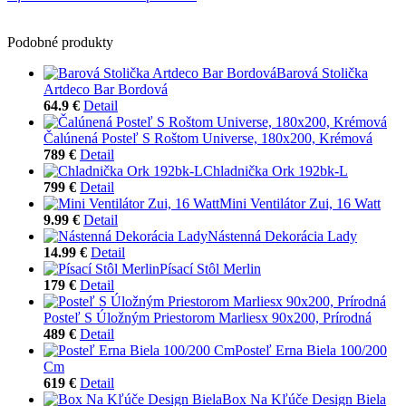
Podobné produkty
Barová Stolička
Artdeco Bar Bordová
64.9 €
Detail
Čalúnená Posteľ S Roštom Universe, 180x200, Krémová
789 €
Detail
Chladnička Ork 192bk-L
799 €
Detail
Mini Ventilátor Zui, 16 Watt
9.99 €
Detail
Nástenná Dekorácia Lady
14.99 €
Detail
Písací Stôl Merlin
179 €
Detail
Posteľ S Úložným Priestorom Marliesx 90x200, Prírodná
489 €
Detail
Posteľ Erna Biela 100/200
Cm
619 €
Detail
Box Na Kľúče Design Biela