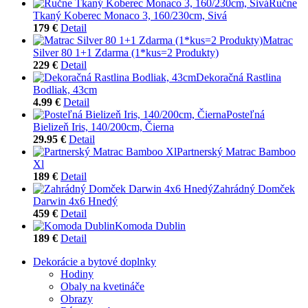
Ručne
Tkaný Koberec Monaco 3, 160/230cm, Sivá
179 €
Detail
Matrac
Silver 80 1+1 Zdarma (1*kus=2 Produkty)
229 €
Detail
Dekoračná Rastlina
Bodliak, 43cm
4.99 €
Detail
Posteľná
Bielizeň Iris, 140/200cm, Čierna
29.95 €
Detail
Partnerský Matrac Bamboo
Xl
189 €
Detail
Zahrádný Domček
Darwin 4x6 Hnedý
459 €
Detail
Komoda Dublin
189 €
Detail
Dekorácie a bytové doplnky
Hodiny
Obaly na kvetináče
Obrazy