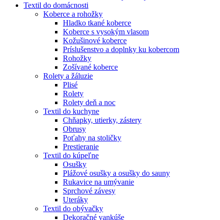
Textil do domácnosti
Koberce a rohožky
Hladko tkané koberce
Koberce s vysokým vlasom
Kožušinové koberce
Príslušenstvo a doplnky ku kobercom
Rohožky
Zošívané koberce
Rolety a žáluzie
Plisé
Rolety
Rolety deň a noc
Textil do kuchyne
Chňapky, utierky, zástery
Obrusy
Poťahy na stoličky
Prestieranie
Textil do kúpeľne
Osušky
Plážové osušky a osušky do sauny
Rukavice na umývanie
Sprchové závesy
Uteráky
Textil do obývačky
Dekoračné vankúše