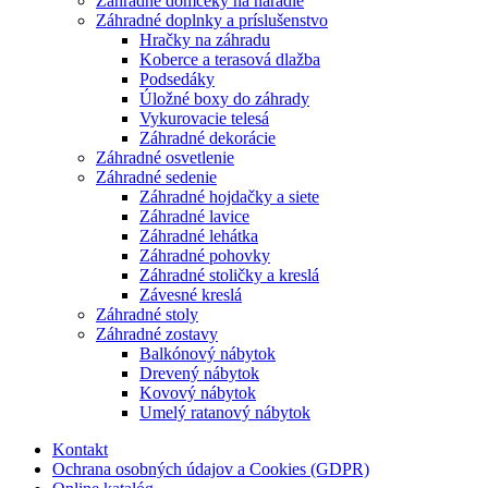
Záhradné domčeky na náradie
Záhradné doplnky a príslušenstvo
Hračky na záhradu
Koberce a terasová dlažba
Podsedáky
Úložné boxy do záhrady
Vykurovacie telesá
Záhradné dekorácie
Záhradné osvetlenie
Záhradné sedenie
Záhradné hojdačky a siete
Záhradné lavice
Záhradné lehátka
Záhradné pohovky
Záhradné stoličky a kreslá
Závesné kreslá
Záhradné stoly
Záhradné zostavy
Balkónový nábytok
Drevený nábytok
Kovový nábytok
Umelý ratanový nábytok
Kontakt
Ochrana osobných údajov a Cookies (GDPR)