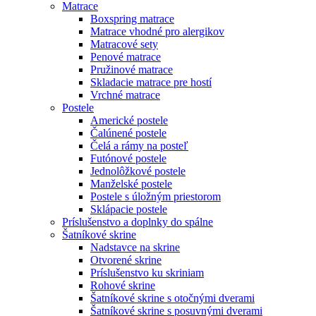
Matrace
Boxspring matrace
Matrace vhodné pro alergikov
Matracové sety
Penové matrace
Pružinové matrace
Skladacie matrace pre hostí
Vrchné matrace
Postele
Americké postele
Čalúnené postele
Čelá a rámy na posteľ
Futónové postele
Jednolôžkové postele
Manželské postele
Postele s úložným priestorom
Sklápacie postele
Príslušenstvo a doplnky do spálne
Šatníkové skrine
Nadstavce na skrine
Otvorené skrine
Príslušenstvo ku skriniam
Rohové skrine
Šatníkové skrine s otočnými dverami
Šatníkové skrine s posuvnými dverami