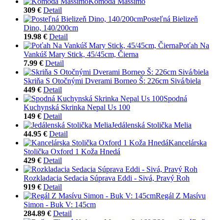
Komoda Massimo
309 €
Detail
Posteľná Bielizeň
Dino, 140/200cm
19.98 €
Detail
Poťah Na
Vankúš Mary Stick, 45/45cm, Čierna
7.99 €
Detail
Skriňa S Otočnými Dverami Borneo Š: 226cm Sivá/biela
449 €
Detail
Spodná
Kuchynská Skrinka Nepal Us 100
149 €
Detail
Jedálenská Stolička Melia
44.95 €
Detail
Kancelárska
Stolička Oxford 1 Koža Hnedá
429 €
Detail
Rozkladacia Sedacia Súprava Eddi - Sivá, Pravý Roh
919 €
Detail
Regál Z Masívu
Simon - Buk V: 145cm
284.89 €
Detail