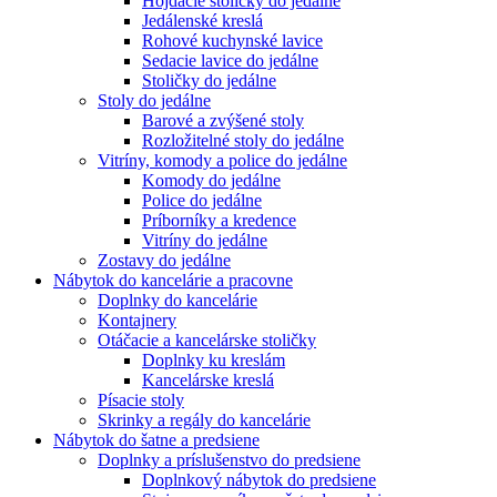
Hojdacie stoličky do jedálne
Jedálenské kreslá
Rohové kuchynské lavice
Sedacie lavice do jedálne
Stoličky do jedálne
Stoly do jedálne
Barové a zvýšené stoly
Rozložitelné stoly do jedálne
Vitríny, komody a police do jedálne
Komody do jedálne
Police do jedálne
Príborníky a kredence
Vitríny do jedálne
Zostavy do jedálne
Nábytok do kancelárie a pracovne
Doplnky do kancelárie
Kontajnery
Otáčacie a kancelárske stoličky
Doplnky ku kreslám
Kancelárske kreslá
Písacie stoly
Skrinky a regály do kancelárie
Nábytok do šatne a predsiene
Doplnky a príslušenstvo do predsiene
Doplnkový nábytok do predsiene