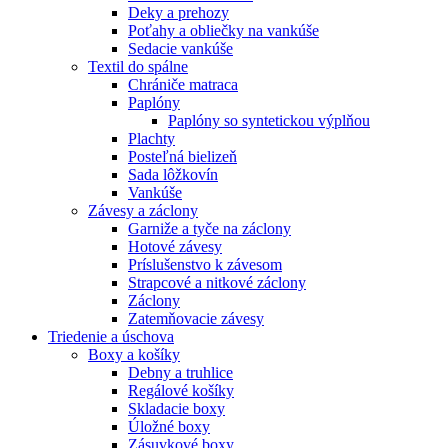
Deky a prehozy
Poťahy a obliečky na vankúše
Sedacie vankúše
Textil do spálne
Chrániče matraca
Paplóny
Paplóny so syntetickou výplňou
Plachty
Posteľná bielizeň
Sada lôžkovín
Vankúše
Závesy a záclony
Garniže a tyče na záclony
Hotové závesy
Príslušenstvo k závesom
Strapcové a nitkové záclony
Záclony
Zatemňovacie závesy
Triedenie a úschova
Boxy a košíky
Debny a truhlice
Regálové košíky
Skladacie boxy
Úložné boxy
Zásuvkové boxy