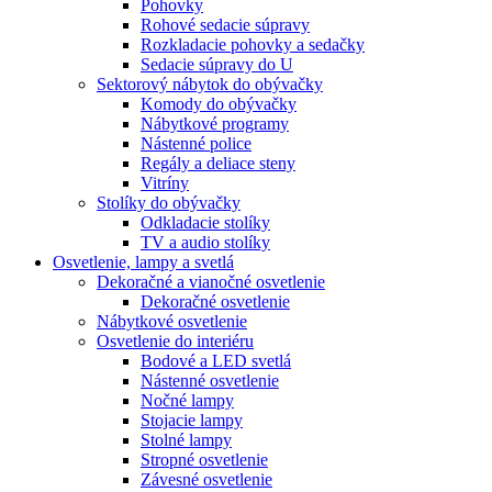
Pohovky
Rohové sedacie súpravy
Rozkladacie pohovky a sedačky
Sedacie súpravy do U
Sektorový nábytok do obývačky
Komody do obývačky
Nábytkové programy
Nástenné police
Regály a deliace steny
Vitríny
Stolíky do obývačky
Odkladacie stolíky
TV a audio stolíky
Osvetlenie, lampy a svetlá
Dekoračné a vianočné osvetlenie
Dekoračné osvetlenie
Nábytkové osvetlenie
Osvetlenie do interiéru
Bodové a LED svetlá
Nástenné osvetlenie
Nočné lampy
Stojacie lampy
Stolné lampy
Stropné osvetlenie
Závesné osvetlenie