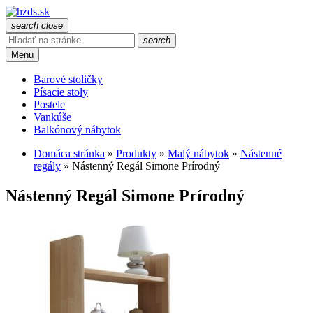
search
close
search
Menu
Barové stoličky
Písacie stoly
Postele
Vankúše
Balkónový nábytok
Domáca stránka
»
Produkty
»
Malý nábytok
»
Nástenné
regály
»
Nástenný Regál Simone Prírodný
Nástenný Regál Simone Prírodný