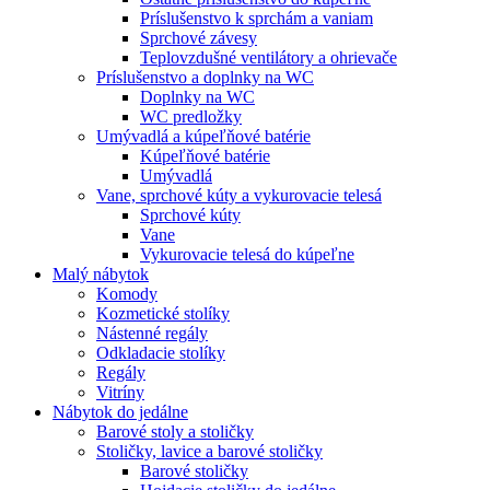
Príslušenstvo k sprchám a vaniam
Sprchové závesy
Teplovzdušné ventilátory a ohrievače
Príslušenstvo a doplnky na WC
Doplnky na WC
WC predložky
Umývadlá a kúpeľňové batérie
Kúpeľňové batérie
Umývadlá
Vane, sprchové kúty a vykurovacie telesá
Sprchové kúty
Vane
Vykurovacie telesá do kúpeľne
Malý nábytok
Komody
Kozmetické stolíky
Nástenné regály
Odkladacie stolíky
Regály
Vitríny
Nábytok do jedálne
Barové stoly a stoličky
Stoličky, lavice a barové stoličky
Barové stoličky