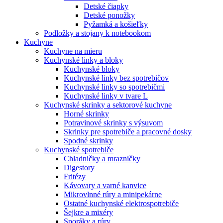
Detské čiapky
Detské ponožky
Pyžamká a košieľky
Podložky a stojany k notebookom
Kuchyne
Kuchyne na mieru
Kuchynské linky a bloky
Kuchynské bloky
Kuchynské linky bez spotrebičov
Kuchynské linky so spotrebičmi
Kuchynské linky v tvare L
Kuchynské skrinky a sektorové kuchyne
Horné skrinky
Potravinové skrinky s výsuvom
Skrinky pre spotrebiče a pracovné dosky
Spodné skrinky
Kuchynské spotrebiče
Chladničky a mrazničky
Digestory
Fritézy
Kávovary a varné kanvice
Mikrovlnné rúry a minipekárne
Ostatné kuchynské elektrospotrebiče
Šejkre a mixéry
Sporáky a rúry